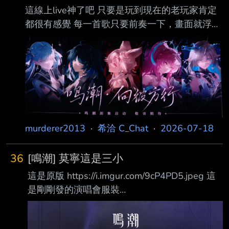
這線上live神了吧 只要是玩到現在的老玩家肯定
都很有感覺 每一首歌只要前奏一下，畫面就浮上
來了 不說廢話 10x100 最後競爆尾殺
https://i.imgur.com/EgRDEoO.jpeg 感謝庫洛 --
murderer2013
·
希洽 C_Chat
·
2026-07-18
36
[鳴潮] 莫寧這是三小
這是原版 https://i.imgur.com/9cP4PD5.jpeg 這
是剛剛發的演唱會服裝
https://i.imgur.com/BCYFpuf.jpeg 直接大膨脹欸
== 我覺得不行 建議嚴查 強制執行 --