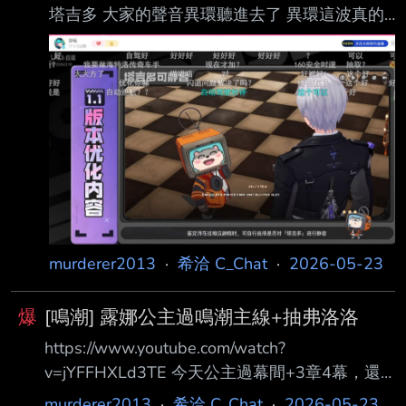
塔吉多 大家的聲音異環聽進去了 異環這波真的
神了 --
murderer2013
·
希洽 C_Chat
·
2026-05-23
爆
[鳴潮] 露娜公主過鳴潮主線+抽弗洛洛
https://www.youtube.com/watch?
v=jYFFHXLd3TE 今天公主過幕間+3章4幕，還
要抽最愛的弗洛洛 公主似乎還不知道娜波摩是會
murderer2013
·
希洽 C_Chat
·
2026-05-23