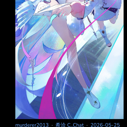
murderer2013
·
希洽 C_Chat
·
2026-05-25