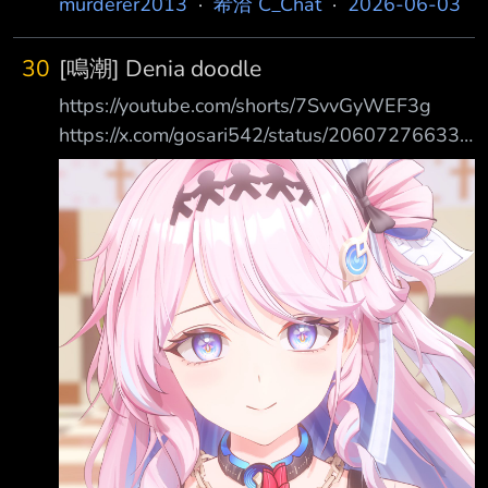
murderer2013
·
希洽 C_Chat
·
2026-06-03
30
[鳴潮] Denia doodle
https://youtube.com/shorts/7SvvGyWEF3g
https://x.com/gosari542/status/206072766333
4134084 我又來開傳送門了 老師已經殺瘋了竟
然連更 已衝鋒<3 喔捏該～
https://i.imgur.com/vCAmXOU.jpeg
https://i.imgur.com/2GXCHbN.jpeg --