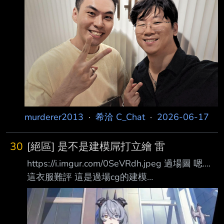
murderer2013
·
希洽 C_Chat
·
2026-06-17
30
[絕區] 是不是建模屌打立繪 雷
https://i.imgur.com/0SeVRdh.jpeg 過場圖 嗯….
這衣服難評 這是過場cg的建模
https://i.imgur.com/iwi7eMn.jpeg
https://i.imgur.com/efdqkW8.jpeg 喔幹幹幹好大
喔！！！ 火神皮衣sp版本