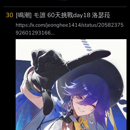
30
[鳴潮] モ誰 60天挑戰day18 洛瑟菈
https://x.com/jeonghee1414/status/20582375
92601293166
https://i.imgur.com/wbcymPm.jpeg モ誰老師的
60天挑戰，第18天畫的是洛瑟菈 校長這胸跟腿
的質感...太神了吧! 明天會是誰呢? 第十七天 緋雪
https://x.com/jeonghee1414/status/20578860
97372541034 https://i.imgur.com/0ct8sBl.jpeg
第十六天 達妮婭 https://x.com/je