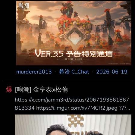
出。 本次通訊將在《鳴潮》官方直播間播出，
歡迎漂泊者準時收看！ 大的要來了！ --
murderer2013
·
希洽 C_Chat
·
2026-06-19
爆
[鳴潮] 金亨泰x松倫
https://x.com/jamm3rd/status/2067193561867
813334 https://i.imgur.com/xv7MCR2.jpeg ????
這真的不是ai嗎 難道說下一個連動?? --