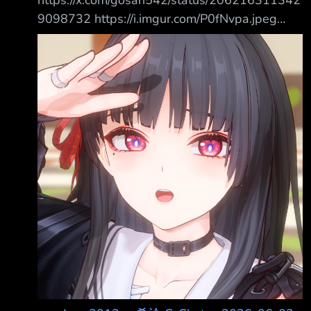
https://x.com/gosari542/status/206216311342
9098732 https://i.imgur.com/P0fNvpa.jpeg
https://youtube.com/shorts/I4RvfCcrXa0?
si=UcfpRLHn5txOiOIp 我去!還有千千的咲
gosari真神了 https://i.imgur.com/IUkLM3G.jpeg
https://i.imgur.com/XExim7b.jpeg --