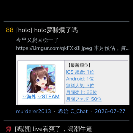
88
[holo] holo夢賺爛了嗎
今早又爬回榜一了
https://i.imgur.com/qkFXx8i.jpeg 本月預估，實
際也才一週左右
https://i.imgur.com/uz1ZFe4.jpeg 股價噴噴，有
人還沒上車的嗎？
https://i.imgur.com/Fcns4vi.jpeg Holo夢，帶你
飛 --
murderer2013
·
希洽 C_Chat
·
2026-07-27
爆
[鳴潮] live看爽了，鳴潮牛逼