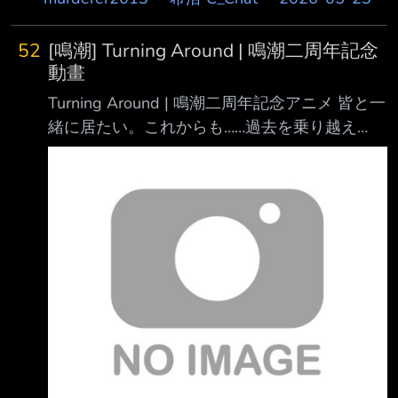
長，期待反應 一起來看看吧 --
52
[鳴潮] Turning Around | 鳴潮二周年記念
動畫
Turning Around | 鳴潮二周年記念アニメ 皆と一
緒に居たい。これからも……過去を乗り越え
て、一緒に明日へ。 今回の『鳴潮』二周年
EP「Turning Around」は、先駆条約より特別に
招へいされたアー ティスト・Grabbitzがプロデ
ュースを担当し、皆さまにお届けいたします。
プロダクション：鳴潮 作曲／作詞／ボーカ
ル：Grabbitz ミックス／マスタリング：
Grabbitz 音楽監督：Steven Tang
https://www.youtube.com/watch?v=PjgHa7