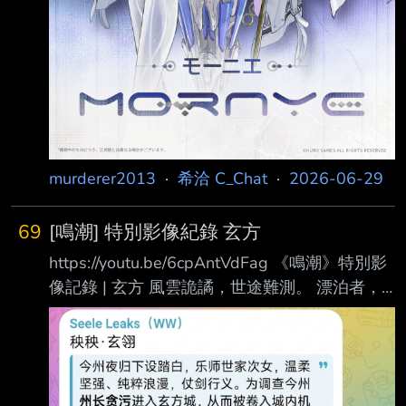
murderer2013
·
希洽 C_Chat
·
2026-06-29
69
[鳴潮] 特別影像紀錄 玄方
https://youtu.be/6cpAntVdFag 《鳴潮》特別影
像記錄 | 玄方 風雲詭譎，世途難測。 漂泊者，
當啟行赴玄方。 來了來了 玄方世界前導Pv --