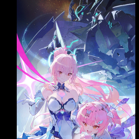
天挑戰，第19天畫的是愛彌斯 今天是畫鳴潮的
最後一天 構圖上也比以往更複雜，整個花了18
個小時 一張圖3個人物 小愛 小小愛 隧者 連續19
天每天都是9個小時以上坐在那畫畫看著就累….
感謝老師帶給我們這麼多好看的作品！ 第十八
天 洛瑟菈
https://x.com/jeonghee1414/status/2058237