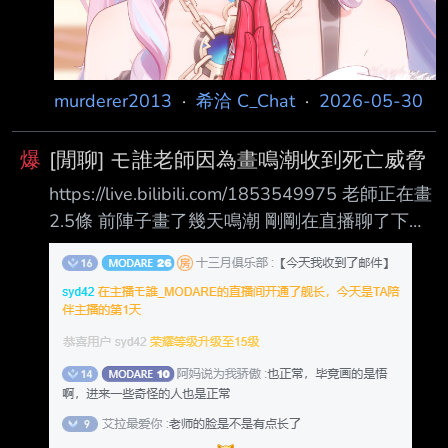
murderer2013
·
希洽 C_Chat
·
2026-05-30
爆
[閒聊] モ誰老師因為畫鳴潮收到死亡威脅
https://live.bilibili.com/1853549975 老師正在畫
2.5條 前陣子畫了幾天鳴潮 剛剛在直播聊了下說
今天收到了郵件 說為什麼畫鳴潮，想死嗎 十三
月是及時翻譯 https://i.imgur.com/wWtAV82.png
不管是串子還是真的這麼恨 怎麼會有人連繪師畫
啥都要管== --