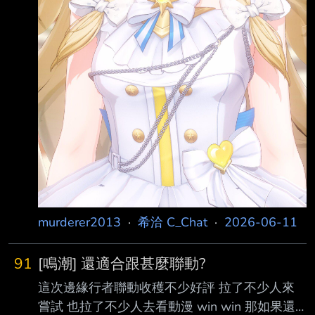
murderer2013
·
希洽 C_Chat
·
2026-06-11
91
[鳴潮] 還適合跟甚麼聯動?
這次邊緣行者聯動收穫不少好評 拉了不少人來
嘗試 也拉了不少人去看動漫 win win 那如果還