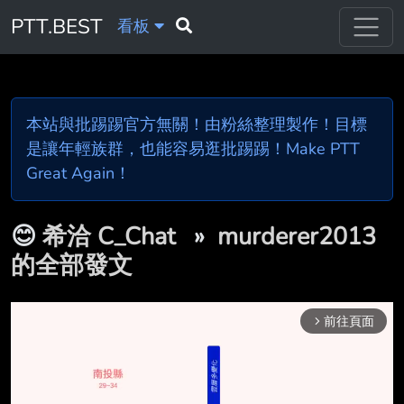
PTT.BEST
看板
本站與批踢踢官方無關！由粉絲整理製作！目標
是讓年輕族群，也能容易逛批踢踢！Make PTT
Great Again！
😊
希洽 C_Chat
»
murderer2013
的全部發文
前往頁面
arrow_forward_ios