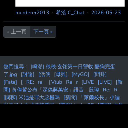
murderer2013
·
希洽 C_Chat
·
2026-05-23
« 上一頁
下一頁 »
熱門搜尋
：
[鳴潮] 秧秧·玄翎第一日營收 酷狗完蛋
了.jpg
[討論]
[活俠
[母雞]
[MyGO]
[問卦]
[Fate]
[
RE:
re
［Vtub
Re
r
[LIVE
[LIVE]
[新
聞] 黃偉哲公布「深偽蔣萬安」語音 殷瑋
Re:
R
[閒聊] 米池是罪大惡極嗎
[新聞] 「萊爾校長」小編
出事了！合成總統聲音
[閒聊] Josh
RE
[閒聊] 七月
手遊營收
[情報] Siegel：追求苦命的剩下湖人
[Live]
[live]
[購機]
[新聞] 藍營AI深偽賴清德影片