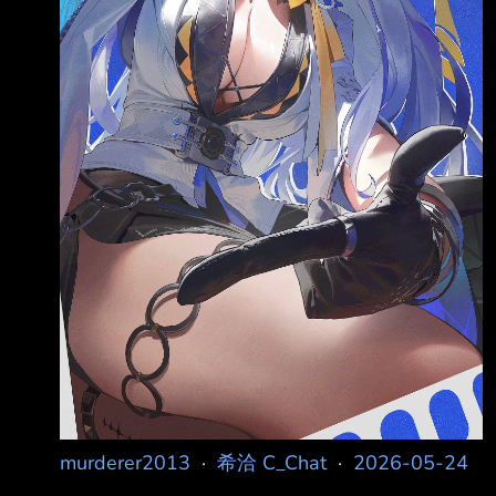
murderer2013
·
希洽 C_Chat
·
2026-05-24