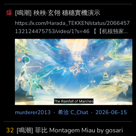
爆
[鳴潮] 秧秧·玄翎 穗穗實機演示
https://x.com/Harada_TEKKEN/status/2066457
132124475753/video/1?s=46 【【机核独家】
《鸣潮》共鸣者「秧秧·玄翎」、「穗穗」演示-
哔哩哔哩】 https://b23.tv/X0dpksS 這位是誰啊
40萬訂閱 GameWith還轉推，應該是官方內鬼？
--
murderer2013
·
希洽 C_Chat
·
2026-06-15
32
[鳴潮] 菲比 Montagem Miau by gosari