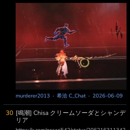
有下個聯動 大家覺得鳴潮適合跟什麼聯動? 戰雙
姊姊跟 尼爾 黑岩 鬼泣 約戰(預定) 聯動過 死神
感覺是個不錯的選擇?
https://i.imgur.com/bMF0Z26.png --
murderer2013
·
希洽 C_Chat
·
2026-06-09
30
[鳴潮] Chisa クリームソーダとシャンデ
リア