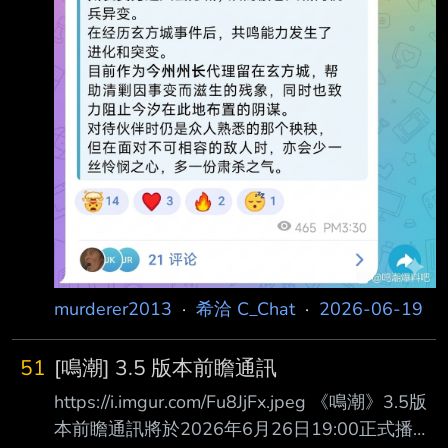
murderer2013
·
希洽 C_Chat
·
2026-06-19
51
[鳴潮] 3.5 版本前瞻通訊
https://i.imgur.com/Fu8JjFx.jpeg 《鳴潮》3.5版
本前瞻通訊將於2026年6月26日19:00正式播