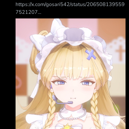
https://x.com/gosari542/status/206508139559
7521207
https://www.youtube.com/shorts/Q2HYa7uCK0
Y 我去，怎麼還有菲比啾比 臉真的好肥
https://i.imgur.com/Ysrumv7.jpeg
https://i.imgur.com/yIget6P.jpeg --