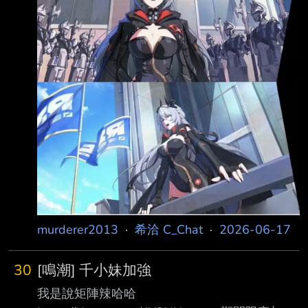
https://i.imgur.com/ArpL9xi.jpeg 這誰受得了啊
== 直接扁掉 --
murderer2013
·
希洽 C_Chat
·
2026-06-17
30
[鳴潮] 千小妹加強
我是說矩陣辣哈哈