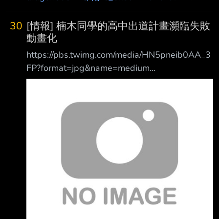
ksz?format=jpg&name=medium
https://youtu.be/Lmikfxhi8E0 神山: "來做一部不
30
[情報] 楠木同學的高中出道計畫瀕臨失敗
是宇宙世紀也不是西曆，全新世界線的鋼彈吧~!"
動畫化
當我收到這樣的提案時 替代地球聯邦跟吉翁的
https://pbs.twimg.com/media/HN5pneib0AA_3
設定呢? 新人類的概念該怎麼辦? 米諾夫斯基粒
FP?format=jpg&name=medium
子呢? 說到底 戰爭去哪了? 當我像這樣每天思
https://pbs.twimg.com/media/HN4ifWrbMAAsj
考"鋼彈之所以是鋼彈"的理由時，渡過了一段總
nZ?format=jpg&name=4096x4096
覺得不太開心的
https://pbs.twimg.com/media/HN5AcdBaoAAk
W-M?format=jpg&name=medium
https://pbs.twimg.com/media/HN5AcdKawAAU
vwY?format=