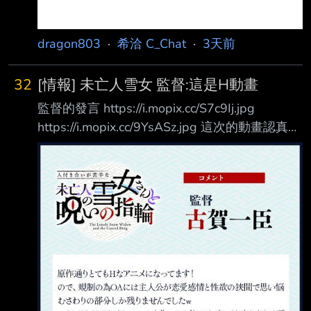
dragon803
·
希洽 C_Chat
·
3天前
32
[情報] 未亡人雪女 監督:這是H動畫
監督的發言 https://i.mopix.cc/S7c9Ij.jpg
https://i.mopix.cc/9YsASz.jpg 這次的動畫認真還
原了原作，因此也和原作一樣，是一部相當
「H」的作品！ 因此，女主角因為規矩、感情以
及個性上的束縛而煩惱、猶豫的那些部分，我們
也盡可能 沒有刪減，希望能完整保留下來。 不
過，即使如此，我們仍然像以往製作其他戀愛喜
劇作品時一樣，全力以赴去完成，希望 大家能
把 一般播出版當作這部作品的入門版本，好好
享受。 另外，也誠摯推薦各位 18 歲以上的紳士
淑女，務必欣賞一下