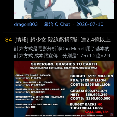
山田小姐沒上班的時候 但卻在超市後面遇到另
外一個店員 田山小姐 在田山知道佐佐木的想法
後
dragon803
·
希洽 C_Chat
·
2026-07-10
84
[情報] 超少女 院線虧損預計達2.4億以上
計算方式是電影分析師Dan Murrell用了基本的
計算方式 成本跟宣傳，分別是1.75+1.2億=2.95
億 https://i.mopix.cc/yuFA12.jpg
https://x.com/ultrabiasedfan/status/207461690
0579950714?s=46 然後總票房剛過1億不久 然
後計算了 中國 北美 海外的票房拆漲率後，華納
預計可以拿到的票房靜收益是5070萬 扣掉成本
所以目前看至少會虧2.4億以上，大約2.44億 可
能會有人好奇後續反彈的部分，但不可能 因為
票房