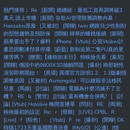
熱門搜尋
：
Re
[新聞] 賴總統：最低工資再調將破3
萬元 請上市櫃
[新聞] 谷歌AI管理階層調整內幕：
Hassabis原擬
[又被封]
[閒聊] Iwin 網路兒少性剝削
的型態趨勢及預防保
[閒聊] 韓華的蟠桃後續
[新聞]
蘋果要出手了？爆料：iPhone
[Vtub] 公視Vtuber計
畫恐因刪凍預算停擺
[蔚藍] 新制追第二隻PU真的更
痛苦嗎？
[贈票]【橡樹街末日】 特映搶先看
[索尼]
[閒聊] 傳說中的9800X3D抽幀問題
[爆卦] 南部韌性
演習即將開始！
[異環] 異環官方說明1.2、1.3版劇情
調整原因
[又被封] Asmongold : 可以槍殺非法移民
兒童
[馬娘]
[討論]
[閒聊] 電腦為什麼消滅不了主
機？
RE
b
[警世]
[討論] 還有機會合併嗎?
[
[討
論] [Vtub] Hololive 晚間直播單
[問卦]
RE:
[鳴潮]
秧秧最初的設定
Re:
r
[母雞]
[LIVE] CPBL
R
[Live]
f
[棕色］
［Vtub]
F
re
[爆卦]
[閒聊] DK
時隔1723天重返國際賽決賽
[MyGO]
[公連]
[情