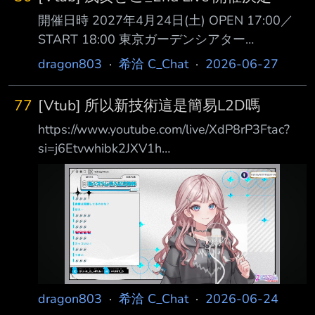
開催日時 2027年4月24日(土) OPEN 17:00／
START 18:00 東京ガーデンシアター
https://pbs.twimg.com/media/HL0MlXya8AAYK
dragon803
·
希洽 C_Chat
·
2026-06-27
gq?format=jpg&name=large 跟新專輯一起宣布
的 這次東西頗多
77
[Vtub] 所以新技術這是簡易L2D嗎
https://pbs.twimg.com/media/HL0MK7saoAAlp
https://www.youtube.com/live/XdP8rP3Ftac?
CK?format=jpg&name=large
si=j6Etvwhibk2JXV1h
https://pbs.twimg.com/media/HL0MK7obYAAa
https://i.mopix.cc/HiwNKD.jpg
Tcg?format=jp
https://i.mopix.cc/AwHUte.jpg 嗯.....看了10幾分
鐘 好像就是圖片從幾乎不會動到眼睛可以眨
眼， 還有嘴巴的口型可以讓他不停的動，但好
像是一個固定循環 就是他講話的過程好像就是
一個口型動作循環重複跑這樣，沒說話就是嘴巴
閉起來的樣子 .....嗯，好啦，以練習生來說算小
dragon803
·
希洽 C_Chat
·
2026-06-24
升級 但整體還是很卡，不知道