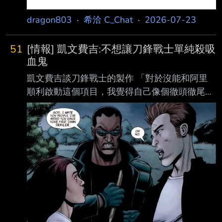
dragon803
·
希洽 C_Chat
·
2026-07-23
51
[情報] 凱文費吉:不想讓刀鋒戰士單純殺吸
血鬼
凱文費吉談刀鋒戰士的製作 「對於沒能和阿里
順利啟動這個項目，我覺得自己像個徹頭徹尾的
輸家與失敗者。」 之所以停滯不前 是因為這是
漫威在串流過度擴張時期遇到的問題 「有史以
來第一次，數量超越了品質...我們不希望只是給
他穿上皮衣、讓他開始大殺吸 血鬼而已，這部
電影必須非常獨特。但這剛好碰上了我們開始收
縮、並要求『只接受高 品質作品』的時期。而
當時這部作品並沒有達到那樣的標準。我們不認
為自己能像以前那 樣，靠著拍攝過程把一部還
算不錯的劇本磨成精彩的劇本。我們對《刀鋒戰