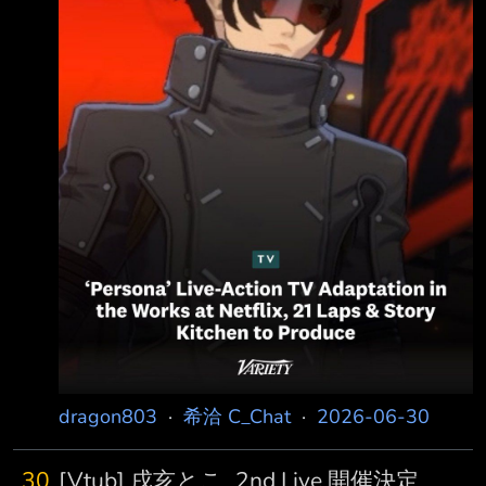
美劇那邊的公司簽的合作，所以是好萊塢那邊
的，要看後續找誰了 --
dragon803
·
希洽 C_Chat
·
2026-06-30
30
[Vtub] 戌亥とこ_2nd Live 開催決定