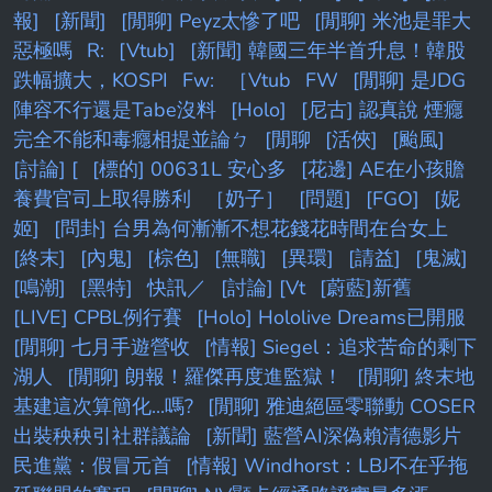
報]
[新聞]
[閒聊] Peyz太慘了吧
[閒聊] 米池是罪大
惡極嗎
R:
[Vtub]
[新聞] 韓國三年半首升息！韓股
跌幅擴大，KOSPI
Fw:
［Vtub
FW
[閒聊] 是JDG
陣容不行還是Tabe沒料
[Holo]
[尼古] 認真說 煙癮
完全不能和毒癮相提並論ㄅ
[閒聊
[活俠]
[颱風]
[討論] [
[標的] 00631L 安心多
[花邊] AE在小孩贍
養費官司上取得勝利
［奶子］
[問題]
[FGO]
[妮
姬]
[問卦] 台男為何漸漸不想花錢花時間在台女上
[終末]
[內鬼]
[棕色]
[無職]
[異環]
[請益]
[鬼滅]
[鳴潮]
[黑特]
快訊／
[討論] [Vt
[蔚藍]新舊
[LIVE] CPBL例行賽
[Holo] Hololive Dreams已開服
[閒聊] 七月手遊營收
[情報] Siegel：追求苦命的剩下
湖人
[閒聊] 朗報！羅傑再度進監獄！
[閒聊] 終末地
基建這次算簡化...嗎?
[閒聊] 雅迪絕區零聯動 COSER
出裝秧秧引社群議論
[新聞] 藍營AI深偽賴清德影片
民進黨：假冒元首
[情報] Windhorst：LBJ不在乎拖