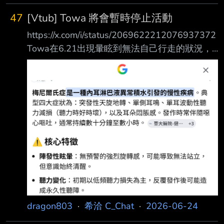
47
[Vtub] Towa 將會暫時停止活動
https://x.com/i/status/2069622212076937372
Towa在6.21出現暈眩到無法自己行走的狀況，
最後被緊急送醫 去醫院時是白上陪他一起去
的，最後經紀人也有來，經過醫生跟第三方意見
後，被診斷出 疑似患有患有梅尼爾氏症 所以這
個月的活動會暫時停止，之後在看恢復狀況如何
做安排 也解釋自己沒辦法參加比賽是因為這樣
的關係，對於造成大家的困擾很抱歉 目前恢復
到可以自己走了，狀況也正在好轉，會暫時專注
在身體恢復上 祝Towa早日康復 --
dragon803
·
希洽 C_Chat
·
2026-06-24