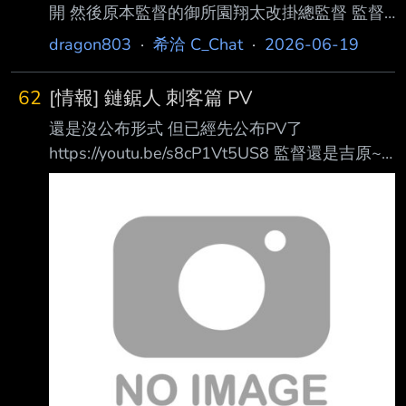
開 然後原本監督的御所園翔太改掛總監督 監督
變成佐藤威 就是參加會變少了 或是說後 半幾乎
dragon803
·
希洽 C_Chat
·
2026-06-19
就交給佐藤搞了 沒意外也是最後一次看到翔太
他在咒術了 這次做完後應該是真的要走了 園神
62
[情報] 鏈鋸人 刺客篇 PV
給大家整個死滅吃飽的體驗 可惜歡樂的時光要
還是沒公布形式 但已經先公布PV了
結束啦~ -- 想做點不同的東西吧(?) 他三期就有
https://youtu.be/s8cP1Vt5US8 監督還是吉原~
說是把二期沒辦法完全實現的東西火力全開 搞
然後這個是獨立PV 就是單獨做來宣傳的 不過內
完後差不多也想做新東西了 可以啦 三期副監督
容也可以回收到本篇就是了 總之嗎 就是先給大
就正常直升 只是三期除了園神以外最強的回是
家解解饞了 -- 我的理解是做TV啦(?) 等正式公布
高田陽介做的 不過維持整體風格佐藤蠻
應該壓Jump Fes