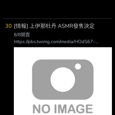
30
[情報] 上伊那牡丹 ASMR發售決定
8/8開賣
https://pbs.twimg.com/media/HOdS67-
asAALJSu?format=jpg&name=large
https://x.com/tonarinohey/status/20852627610
56166308 預約連結 https://t.co/vpbgxOuAz3
有點像動畫劇情的延伸 塀老師評論 "上伊那牡丹
的 ASMR 作品將於 8 日晚上起正式發售~! 相信
透過這部作品，能將以更高音質將牡丹的聲音呈
現給各位粉絲。 若大家能將牡丹對伊吹傾訴
時，那份溫柔且充滿喜