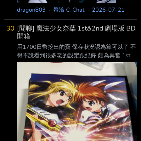
士》沒有這種 信心，也不想這樣對待馬赫夏拉
dragon803
·
希洽 C_Chat
·
2026-07-21
30
[閒聊] 魔法少女奈葉 1st&2nd 劇場版 BD
開箱
用1700日幣挖出的寶 保存狀況認為算可以了 不
得不說看到很多老的設定跟紀錄 頗為興奮 1st電
影的 盒子 https://i.imgur.com/Mayuupi.jpeg
https://i.imgur.com/FTzVDMO.jpeg 當年的雜誌
附贈 https://i.imgur.com/QylcSCw.jpeg 官方設
計書的內容 https://i.imgur.com/7Fb54iu.jpeg
https://i.imgur.com/irNgxCL.jpeg
https://i.imgur.com