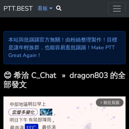
PTT.BEST
看板
本站與批踢踢官方無關！由粉絲整理製作！目標
是讓年輕族群，也能容易逛批踢踢！Make PTT
Great Again！
😊
希洽 C_Chat
»
dragon803 的全
部發文
前往頁面
arrow_forward_ios