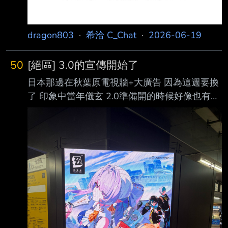
dragon803
·
希洽 C_Chat
·
2026-06-19
50
[絕區] 3.0的宣傳開始了
日本那邊在秋葉原電視牆+大廣告 因為這週要換
了 印象中當年儀玄 2.0準備開的時候好像也有
https://i.imgur.com/oZbfCEe.jpeg
https://i.imgur.com/qh9xexs.jpeg 另外三小隻合
作的時候有放這種大牆的(但當時沒電視牆)
https://i.imgur.com/kwRkuk6.jpeg 不過這樣周年
宣傳的額度好像提前用掉了(這邊通常只會放一
週) 也可能跟鐵道一樣改在池袋那邊辦合作吧 或
是又是去澀谷 羅斯凱利法準備要開幕了 之後換
週年 鐵道週年線下辦的