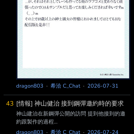
dragon803
·
希洽 C_Chat
·
2026-07-31
43
[情報] 神山健治 接到鋼彈邀約時的要求
神山建治在新鋼彈公開的訪問 提到他接到的邀
約跟製作的過程
https://pbs.twimg.com/media/HN7qAOcaoAAd
dragon803
·
希洽 C_Chat
·
2026-07-24