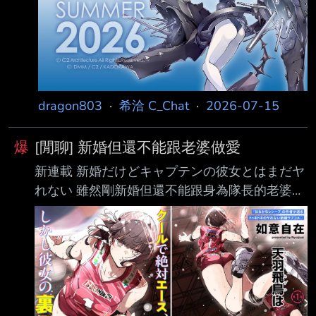
885001?s=46 --
dragon803
·
希洽 C_Chat
·
2026-07-15
爆
[閒聊] 新婚但還不能跟老婆做愛
新連載 新婚だけどキャプテンの彼女とはまだヤ
れない 雖然剛新婚但還不能跟身為隊長的老婆做
愛 故事蠻老套的 主角優人 老婆叫做飛鳥
https://i.imgur.com/Blg6Fkq.jpeg 老婆是運動員
也是排球隊隊長 場上表現超強 被叫做冰之女帝
給人的印象是冷靜且 強大 但私底下是有點廢人
的傢伙 而且有佔有慾 然後性慾算比較強得那邊
例如在家會吸著男 方的衣服味道 看到男方真的