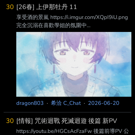
30
[26春] 上伊那牡丹 11
享受酒的景嵐 https://i.imgur.com/XQpI9iU.png
完全沉溺在喜歡學姐的氛圍中
https://i.imgur.com/PSaJPOx.png 另外也知道了
奏不只是跟自己聊共同興趣，還有為了瞭解自己
去看了這些電影 (所以說 這兩人要是在台灣 就是
會去看金馬影展的類型)
https://i.imgur.com/YLQZGIu.png 這個時候還帶
點小傲嬌的奏 麻煩女人模式還沒放下 但差不多
沒了 https://i.imgur.com/KrFnTPE.png 下一周還
有景嵐跟奏的回
dragon803
·
希洽 C_Chat
·
2026-06-20
30
[情報] 咒術迴戰 死滅迴遊 後篇 新PV
https://youtu.be/HGCsAcFzaFw 後篇前導PV 公