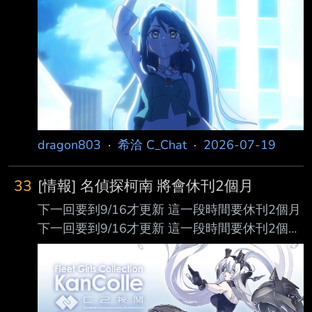
不了力量，而且露露卡有說早知道會有問題，因
為大王不可能控制的了 閃耀的力量
https://i.imgur.com/XBS6USa.png 幹部還說世界
會被這股力量搞到毀滅 然後最好笑的是下一集
閃耀天使預告的台詞
https://i.imgur.com/SkowyUt.png "讓大家久等了
之後就交給我吧" "沒問題 因為我很強的" 耶耶耶
等等 你的力量被吹成這樣 我相信你
dragon803
·
希洽 C_Chat
·
2026-07-19
33
[情報] 名偵探柯南 將會休刊2個月
下一回要到9/16才更新 這一段時間要休刊2個月
下一回要到9/16才更新 這一段時間要休刊2個月
雖然沒有講明確原因 但除了電影跟取材 感覺有
部分原因應該是青山老師又要玩遊戲了，畢竟活
動開始了 https://i.mopix.cc/Rt9JKU.jpg
https://x.com/c2_staff/status/2075929755954