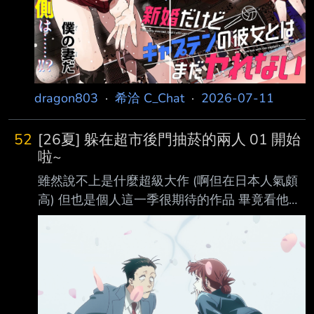
出現就跳到人家身上吸 然後興致來了就真的想做
但最後還是擋住了，因為要避免飛鳥懷孕 主要是
運動員產後需要時間回到球場上需
dragon803
·
希洽 C_Chat
·
2026-07-11
52
[26夏] 躲在超市後門抽菸的兩人 01 開始
啦~
雖然說不上是什麼超級大作 (啊但在日本人氣頗
高) 但也是個人這一季很期待的作品 畢竟看他們
相處很有趣 https://i.imgur.com/CltQAME.png
https://i.imgur.com/rDFfpUB.png 故事描述的是
一間在血汗公司上班的中年大叔佐佐木，在下班
後會去逛超市，單純的以 看著笑容可愛 待人和
善的山田小姐當作自己的治癒泉源 (沒戀愛情感
佐佐木真的就是當自己心靈治癒) 可是有一天 當