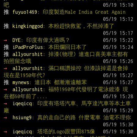
吧
推 
fuyuo1469
: 印度製造Male India Great Again
推 
kingkinggod
: 本粉趕快救駕，不然掉漆了
→ 
DYE
: 印度有偉大過嗎？
推 
iPadProPlus
: 本田爛回日本了
推 
allyourshit
: 掉漆(物理) 連進口喜美車主都有
拍照留念哦
→ 
allyourshit
: 滿口稱讚操控 但漆該掉還是會掉 
現在是1950年代?
推 
mynews
: 連日本 都漸漸遠離苯
→ 
allyourshit
: 福特1960年代發明了電泳鍍漆 現
在都60年前了....
→ 
iqeqicq
: 印度有塔塔汽車、馬亨達汽車等本土車
廠
→ 
hsiung9
: 真的走自己的路 什麼電車 油電不理你
→ 
iqeqicq
: 塔塔的Logo跟豐田87%像