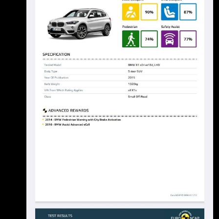
半喜歡 看到GO車誌影片去採訪BMW，結果不
予拍攝之後，就覺得有鬼，一看才知道，原來
BMW連這 種安全配備都要偷？？？？？
https://i.mopix.cc/gG2Nj9.jpg 雖然是X1定位就
是入門車，但你好歹也是豪華品牌