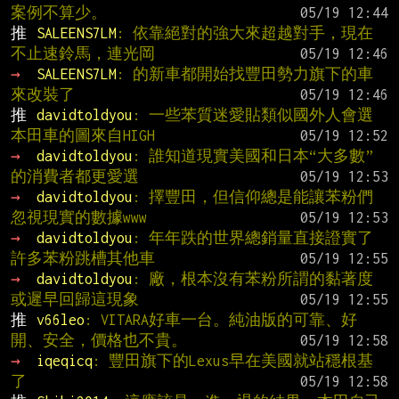
案例不算少。
推 
SALEENS7LM
: 依靠絕對的強大來超越對手，現在
不止速鈴馬，連光岡
→ 
SALEENS7LM
: 的新車都開始找豐田勢力旗下的車
來改裝了
推 
davidtoldyou
: 一些苯質迷愛貼類似國外人會選
本田車的圖來自HIGH
→ 
davidtoldyou
: 誰知道現實美國和日本“大多數”
的消費者都更愛選
→ 
davidtoldyou
: 擇豐田，但信仰總是能讓苯粉們
忽視現實的數據www
→ 
davidtoldyou
: 年年跌的世界總銷量直接證實了
許多苯粉跳槽其他車
→ 
davidtoldyou
: 廠，根本沒有苯粉所謂的黏著度
或遲早回歸這現象
推 
v66leo
: VITARA好車一台。純油版的可靠、好
開、安全，價格也不貴。
→ 
iqeqicq
: 豐田旗下的Lexus早在美國就站穩根基
了