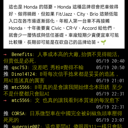
→ 
Benefits
: 人事成本高的大廠,抬價不見得能活,
但賣低是必死.
推 
qsc753
: 沒差吧 秀粉#覺得不輸
推 
Dino14124
: B哥每次信手捻來都是妥妥的造謠，
用AI造謠真的厲害
推 
mtc5566
: B哥真的是會讓我開始懷念本田銹 至少
不是什麼都只會貼AI
→ 
mtc5566
: 文 也真的讓我看到本質迷的每況愈下
推 
CORSA
: 日系微型車在中國完全被剁椒魚頭車壓得
死死的
推 
superpie007
: 這也要問AI 傻眼跟911一樣只會貼