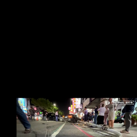
箱，再衝撞13輛汽機車和單車，釀3傷及600戶停
電；其中一輛違停賓士擋住暴衝特 斯拉，網讚
「救了很多人」，據了解，該名車主是嘉義市著
名甜甜圈老闆，事後霸氣回「 車可再買，人沒