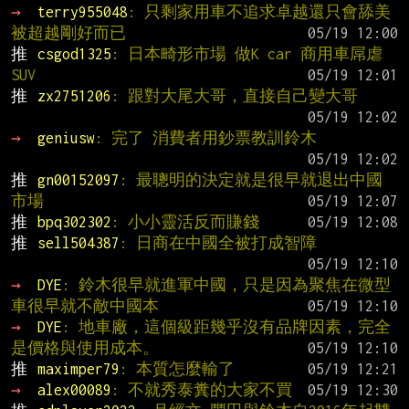
→ 
terry955048
: 只剩家用車不追求卓越還只會舔美
被超越剛好而已
推 
csgod1325
: 日本畸形市場 做K car 商用車屌虐
SUV
推 
zx2751206
: 跟對大尾大哥，直接自己變大哥
→ 
geniusw
: 完了 消費者用鈔票教訓鈴木
推 
gn00152097
: 最聰明的決定就是很早就退出中國
市場
推 
bpq302302
: 小小靈活反而賺錢
推 
sell504387
: 日商在中國全被打成智障
→ 
DYE
: 鈴木很早就進軍中國，只是因為聚焦在微型
車很早就不敵中國本
→ 
DYE
: 地車廠，這個級距幾乎沒有品牌因素，完全
是價格與使用成本。
推 
maximper79
: 本質怎麼輸了
→ 
alex00089
: 不就秀泰糞的大家不買