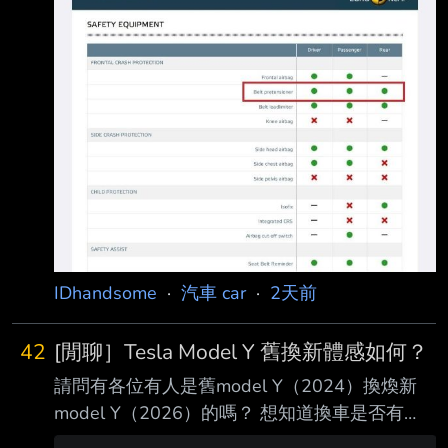
IDhandsome
·
汽車 car
·
2天前
42
[閒聊］Tesla Model Y 舊換新體感如何？
請問有各位有人是舊model Y（2024）換煥新
model Y（2026）的嗎？ 想知道換車是否有
感，我自己試乘後想換，但短短的30分鐘試乘會