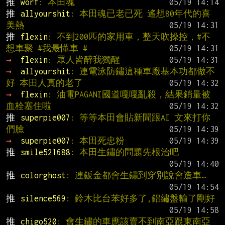
推 
worf
: 本田魂
推 
allyourshit
: 本田魂已老已死 遙想80年代的喜
美熱
推 
flexin
: 不到200匹的家用車，整天吹操控，#不
想車聚 #我最懂車 #
→ 
flexin
: 眾人皆醉我獨醒
→ 
allyourshit
: 連電泳防鏽這種車廠基本功都做不
好 本田人真的老了
→ 
flexin
: 油電PAGANI國道嘎嘎亂殺，結果銷量被
血栓塞住啦
推 
superpie007
: 等等本田會貼新聞跟AI 文來打你
們臉
→ 
superpie007
: 本田死忠粉
推 
smile521688
: 本田生鏽的問題先根治吧
推 
colorghost
: 連鈑金都會生鏽到穿別說會造車…
推 
silence569
: 鈴木比台苯好多了,鋁繡盤輸了剛好
推 
chigo520
: 會生鏽的車應該賣不到南亞跟東南亞