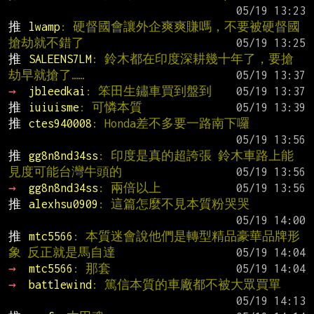
推 
lwamp
: 硬督國會讓外企爽爽賺嗎，不要被硬督國
搶劫就不錯了
推 
SALEENS7LM
: 鈴木都在印度深耕幾十年了，要搶
劫早就搶了……
→ 
jbleedkai
: 笨田生鏽車買到盤到
推 
iuiuisme
: 可憐本質
推 
ctes940008
: Honda差不多要一路南下囉
推 
gg8n8nd34ss
: 印度是真的超誇張 鈴木車路上能
見度可能台灣牛頭的
→ 
gg8n8nd34ss
: 兩倍以上
推 
alexhsu0909
: 這篇怎麼不見本質粉哭哭
推 
mtc5566
: 本質迷會說他們是轉型精品豪華品牌形
象 反正就是馬自達
→ 
mtc5566
: 那套
→ 
battlewind
: 篤信本質的車廠都不被大眾買單