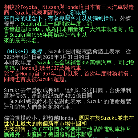
相較於Toyota、Nissan與Honda這日本前三大汽車製造
商，Suzuki規模明顯較小
，
在自身的理念下，有著專屬客群以及獨到操作
。外媒
報導，
售量超越Honda，成為日本銷量第二大汽車製造商，這
來的最高排名
。

《Nikkei》報導
，Suzuki在財報電話會議上表示，從
2025年4月1日到2026年3月31日的日

本財政年度，
Suzuki在全球銷售355萬輛汽車，同比增
長7%
，
除了是Honda自1957年上市以來，首次年度財務虧損，
同時也首度被Suzuki超越
。

Suzuki去年營收成長8%，達到6.29兆日圓，合併淨利
潤增長6%，達到破紀錄的4392億日圓

。Suzuki總裁鈴木俊弘對此表示，Suzuki的使命是製
造和銷售人們會擁抱的汽車。

儘管規模較小，卻超越Honda，
原因在於Suzuki並未在
美國銷售
，
除了在中國不需要跟其他品牌電動車相互