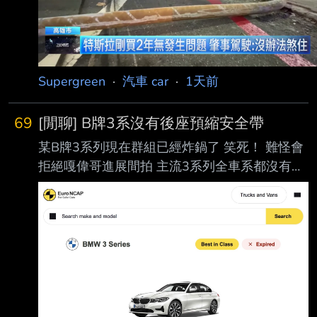
Supergreen
·
汽車 car
·
1天前
69
[閒聊] B牌3系沒有後座預縮安全帶
某B牌3系列現在群組已經炸鍋了 笑死！ 難怪會
拒絕嘎偉哥進展間拍 主流3系列全車系都沒有後
座預縮安全帶 上禮拜喊的價天響的199萬旅行車
一樣沒有 這下尷尬了.. 還好銷量不高。不會被抓
去撞測 先吹一波操控 --