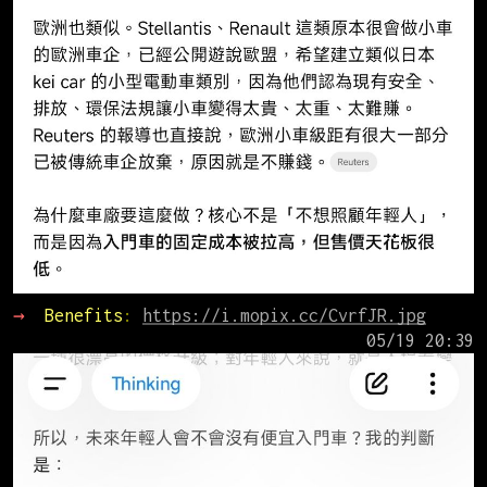
→ 
Benefits
: 
https://i.mopix.cc/CvrfJR.jpg