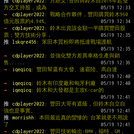
推 
cdplayer2022
: 月經文:豐田與鈴木自2016年起雙
方交叉持股，成為
→ 
cdplayer2022
: 戰略合作夥伴，豐田購買鈴木960
億元股票約4.94%。
→ 
cdplayer2022
: 鈴木出資該金額一半購買豐田股
票；雙方技術分享，
推 
lskqre456
: 笨田本質粉即將抵達戰場護航
→ 
cdplayer2022
: 並強化雙方差異車格生產與銷
售......
→ 
iqeqicq
: 豐田幫還有大發、速霸陸、馬自達
→ 
iqeqicq
: 鈴木有印度廠和匈牙利廠
→ 
iqeqicq
: 鈴木和大發都是主攻K-car的
推 
cdplayer2022
: 豐田大哥有遮蔭，但鈴木自立自
強也是事實。
推 
morrishh
: 本田最近真的蠻慘的 台苯就更不用說
了
→ 
cdplayer2022
: 豐田技術輸出:BMW，福特，GM，