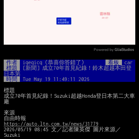
Powered by 
GliaStudios
Mute
作者
iqeqicq (恭喜你答錯了)
看板
car
標題
[新聞] 成立70年首見紀錄！鈴木超越本田登
日本第
時間
Tue May 19 11:49:11 2026
標題

成立70年首見紀錄！Suzuki超越Honda登日本第二大車
廠

來源

https://auto.ltn.com.tw/news/31779
2026/05/19 08:45 文／記者陳英傑 圖片來源／
Suzuki
