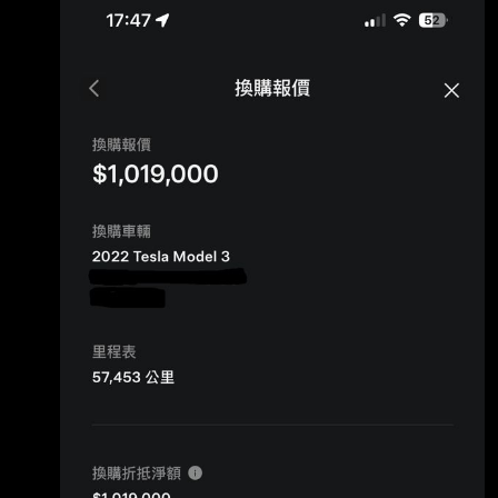
被新車的爽感沖暈頭；也 怕舊車換新車的價差
會換到無感的差別.. 由於下週就是匯款截止日
（已經配到車） 目前仍在猶豫要不要交車，故
上來請教大家的想法。 --