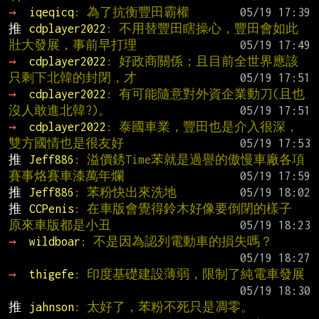
→ 
iqeqicq
: 為了抗衡豐田霸權
推 
cdplayer2022
: 不用替豐田瞎操心，豐田會如此
壯大發展，事前早打理
→ 
cdplayer2022
: 好政商關係；且目前全世界應該
只剩下北韓的封閉，才
→ 
cdplayer2022
: 有可能隨意對外資企業動刀(且也
沒人敢進北韓?)。
→ 
cdplayer2022
: 泰國車業，豐田也是介入很深，
雙方國情也是很友好
推 
Jeff886
: 溢價銹Time苯就是過譽的傲慢車廠各項
賽事烙賽車漆萬年爛
推 
Jeff886
: 苯粉快出來洗地
推 
CCPenis
: 在車版會覺得鈴木好像要倒閉的樣子 
原來車版都是小丑
→ 
wildboar
: 不是因為認列電動車的損失嗎？
→ 
thigefe
: 印度基礎建設薄弱，限制了純電車發展
推 
jahnson
: 太好了，苯粉不死只是凋零。