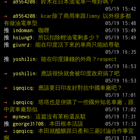
→ 
a9564208
: 鈴木在日本油電車一堆好嗎？
→ 
a9564208
: kcar除了商用車跟Jimny 以外很多都
有做油電車型
推 
indoman
: 咖喱
推 
hsiung9
: 所以扣除輕油電剩多少？
推 
giunrz
: 能在印度活下來的車商只能給尊敬
推 
yoshilin
: 能在印度賺錢的外商？respect
→ 
yoshilin
: 應該很快就會被印度政府搞了吧
→ 
iqeqicq
: 應該要日印友好對抗中國車廠吧？
→ 
iqeqicq
: 塔塔也是併購了一些國外知名車廠，跟
中資車廠類似
→ 
mynews
: 這篇沒有苯粉還反駁
推 
george31708
: 本田根本活該
→ 
iqeqicq
: 本田就醞釀跟日產和三菱討論合作事宜
啊