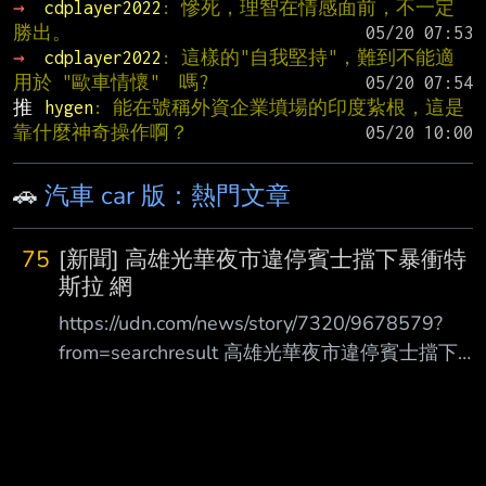
→ 
cdplayer2022
: 慘死，理智在情感面前，不一定
勝出。
→ 
cdplayer2022
: 這樣的"自我堅持"，難到不能適
用於 "歐車情懷"  嗎?
推 
hygen
: 能在號稱外資企業墳場的印度紥根，這是
靠什麼神奇操作啊？
🚗
汽車 car 版：熱門文章
75
[新聞] 高雄光華夜市違停賓士擋下暴衝特
斯拉 網
https://udn.com/news/story/7320/9678579?
from=searchresult 高雄光華夜市違停賓士擋下暴
衝特斯拉 網讚救很多人…車主曝光是他 2026-08-
08 09:43 聯合報／ 記者石秀華／高雄即時報導
高雄市郭姓男子昨晚7時許駕特斯拉在高雄市光華
夜市附近，疑機械故障暴衝，連環撞路 邊變電