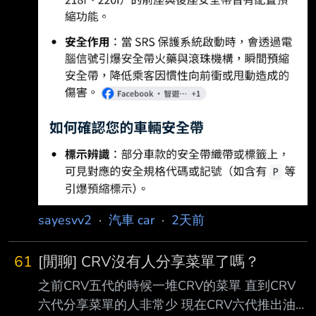
sayesvv2
·
汽車 car
·
2天前
61
[閒聊] CRV沒有人分享菜單了嗎？
之前CRV五代的時候一堆CRV的菜單 直到CRV
六代分享菜單的人非常少 現在CRV六代推出油