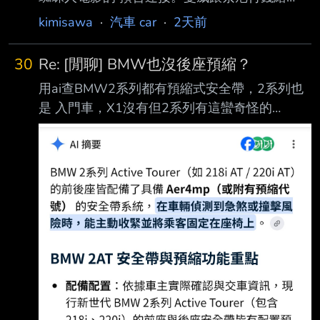
BMW推送廣告。
kimisawa
·
汽車 car
·
2天前
https://www.youtube.com/shorts/Byibr8NZC7w
BMW 認真的嗎？把自己的車搞得這麼沒格調？
30
Re: [閒聊] BMW也沒後座預縮？
You Paid $60K For a BMW. Now It Runs Ads.
用ai查BMW2系列都有預縮式安全帶，2系列也
https://www.youtube.com/watch?v=-
是 入門車，X1沒有但2系列有這蠻奇怪的
r_VjmVyeRo So… BMW Puts Ads in Your Car
http://i.imgur.com/vFyXUH0.jpg 最近才買了
Now https://www.youtub
218AT,特別去看了後座有顯示Aer4mp 這應該是
有吧？至於也是入門的1系列就要請車主 出來分
享了。 ----- Sent from JPTT on my Samsung
SM-M536B. --