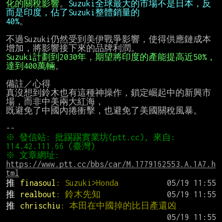
化的關稅影響
。
Suzuki全球最大的市場不是日本，反
40%
。

不過Suzuki仍然受到美伊戰爭影響，使得供應鏈成本
Suzuki計劃到2030年，期望將印度的產能提高近50%，
達到400萬輛
。

備註／心得

真沒想到鈴木也有這種神操作，鎖定崛起中的新興市
場，而非中美兩大紅海，

既避免了中國內捲衝擊，也避免了美國關稅風暴。

※ 發信站: 批踢踢實業坊(ptt.cc), 來自: 
※ 文章網址: 
https://www.ptt.cc/bbs/car/M.1779162553.A.1A7.h
tml
推 
finasoul
: Suzuki>Honda
推 
realbout
: 鈴木先知
推 
chrischiu
: 本田在中國掉的比日產還凶