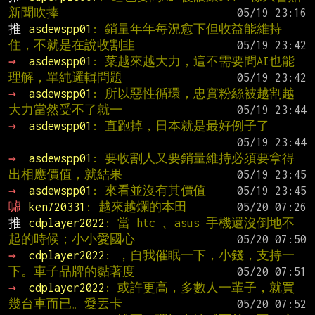
新聞吹捧
推 
asdewspp01
: 銷量年年每況愈下但收益能維持
住，不就是在說收割韭
→ 
asdewspp01
: 菜越來越大力，這不需要問AI也能
理解，單純邏輯問題
→ 
asdewspp01
: 所以惡性循環，忠實粉絲被越割越
大力當然受不了就一
→ 
asdewspp01
: 直跑掉，日本就是最好例子了
→ 
asdewspp01
: 要收割人又要銷量維持必須要拿得
出相應價值，就結果
→ 
asdewspp01
: 來看並沒有其價值
噓 
ken720331
: 越來越爛的本田
推 
cdplayer2022
: 當 htc 、asus 手機還沒倒地不
起的時候；小小愛國心
→ 
cdplayer2022
: ，自我催眠一下，小錢，支持一
下。車子品牌的黏著度
→ 
cdplayer2022
: 或許更高，多數人一輩子，就買
幾台車而已。愛丟卡