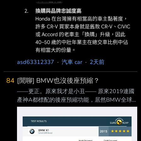
電版本了 卻沒人分享過菜單 反而RAV4六代一堆
菜單 現在版上沒人買CRV了嗎？ --
asd63312337
·
汽車 car
·
2天前
84
[閒聊] BMW也沒後座預縮？
——更正。原來我才是小丑—— 原來2019連國
產神A都標配的後座預縮功能，居然BMW全球
x1沒有 考量到老婆開太大的車不太方便，19年
時買了一台X1 F48 小改款給他上下班接送小孩
子 。 初心跟選他的理由很簡單 1.豪華品牌「應
該」不會偷安全配備 2.比起NX X1的外型另外一