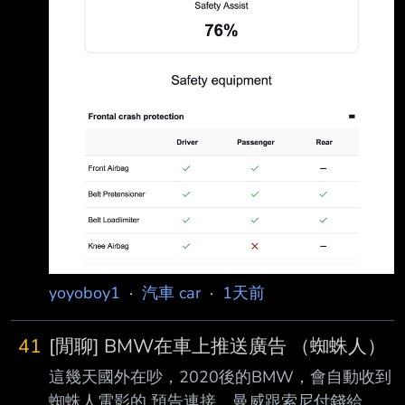
yoyoboy1
·
汽車 car
·
1天前
41
[閒聊] BMW在車上推送廣告 （蜘蛛人）
這幾天國外在吵，2020後的BMW，會自動收到
蜘蛛人電影的 預告連接。曼威跟索尼付錢給