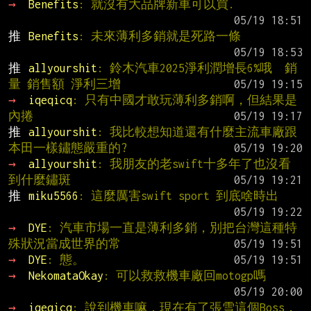
→ 
Benefits
: 就沒有大品牌新車可以買.
推 
Benefits
: 未來薄利多銷就是死路一條
推 
allyourshit
: 鈴木汽車2025淨利潤增長6%哦  銷
量 銷售額 淨利三增
→ 
iqeqicq
: 只有中國才敢玩薄利多銷啊，但結果是
內捲
推 
allyourshit
: 我比較想知道還有什麼主流車廠跟
本田一樣鏽態嚴重的?
→ 
allyourshit
: 我朋友的老swift十多年了也沒看
到什麼鏽斑
推 
miku5566
: 這麼厲害swift sport 到底啥時出
→ 
DYE
: 汽車市場一直是薄利多銷，別把台灣這種特
殊狀況當成世界的常
→ 
DYE
: 態。
→ 
NekomataOkay
: 可以救救機車廠回motogp嗎
→ 
iqeqicq
: 說到機車嘛，現在有了張雪這個Boss，