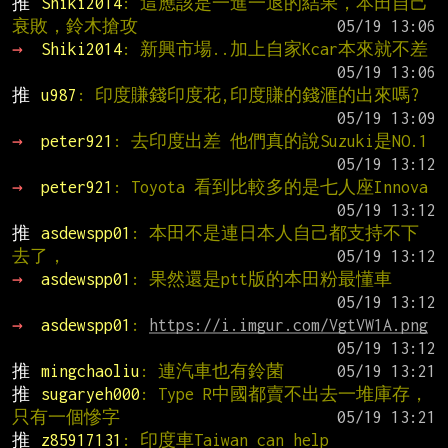
推 
Shiki2014
: 這應該是一進一退的結果，本田自己
衰敗，鈴木搶攻
→ 
Shiki2014
: 新興市場..加上自家Kcar本來就不差
推 
u987
: 印度賺錢印度花,印度賺的錢滙的出來嗎?
→ 
peter921
: 去印度出差 他們真的說Suzuki是NO.1
→ 
peter921
: Toyota 看到比較多的是七人座Innova
推 
asdewspp01
: 本田不是連日本人自己都支持不下
去了，
→ 
asdewspp01
: 果然還是ptt版的本田粉最懂車
→ 
asdewspp01
: 
https://i.imgur.com/VgtVW1A.png
推 
mingchaoliu
: 連汽車也有鈴菌
推 
sugaryeh000
: Type R中國都賣不出去一堆庫存，
只有一個慘字
推 
z85917131
: 印度車Taiwan can help