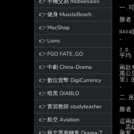
👉 手機交易 mobilesales
一.可
👉 健身 MuscleBeach
勝者：
👉 MacShop
RA
。

👉 Lions
J.D
👉 FGO FATE_GO
平均
👉 中劇 China-Drama
兩款
萬公
里）
👉 數位貨幣 DigiCurrency
。

👉 暗黑 DIABLO
二.座
👉 實習教師 studyteacher
勝者：
👉 航空 Aviation
這兩
」高級
👉 藝文票券轉售 Drama-Ticket
乘客，