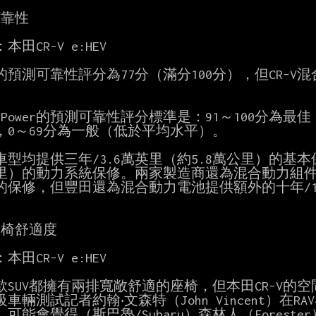
靠性

本田CR-V e:HEV

V4的預測可靠性評分為77分（滿分100分），但CR-V
. Power的預測可靠性評分標準是：91～100分為最佳
，0～69分為一般（低於平均水平）。

車型均提供三年/3.6萬英里（約5.8萬公里）的基本保
里）的動力系統保修。兩家製造商還為混合動力組件提供
的保修，但豐田還為混合動力電池提供額外的十年/15萬
椅舒適度

本田CR-V e:HEV

款SUV都擁有兩排寬敞舒適的座椅，但本田CR-V的
車輛測試記者約翰‧文森特（John Vincent）在R
可能會覺得（斯巴魯/Subaru）森林人（Foreste