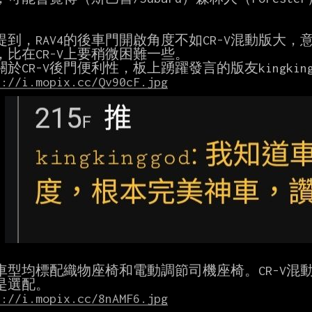


提到，RAV4的後車門開啟角度不如CR-V混動版大，意
，比在CR-V上要稍微困難一些。

s://i.mopix.cc/Qv90cF.jpg
車型均標配織物座椅和電動調節司機座椅。CR-V混動
s://i.mopix.cc/8nAMF6.jpg