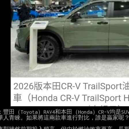
豐田（Toyota）RAV4和本田（Honda）CR-V均
華人青睞。如果將這兩款車進行對比，誰是贏家呢？