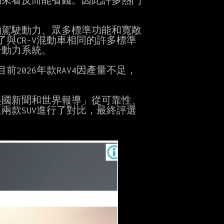
來看反而能省錢。因此許多熱門

的駕駛動力、眾多標準功能和寬敞

與CR-V混動車相同的許多標準

合動力系統。

目前2026年款RAV4因產量不足，

美國新聞和世界報導」從可靠性、

款SUV進行了對比，最終評選
