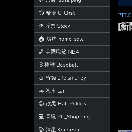
😊 希洽 C_Chat
PTT.
[新
💰 股票 Stock
🏠 房屋 home-sale
🏀 美國職籃 NBA
⚾ 棒球 Baseball
👛 省錢 Lifeismoney
🚗 汽車 car
😡 政黑 HatePolitics
💻 電蝦 PC_Shopping
🥰 韓星 KoreaStar