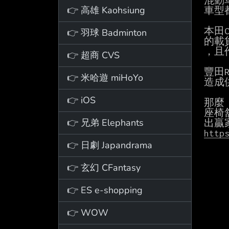
混動
👉 高雄 Kaohsiung
車型
本田
👉 羽球 Badminton
的載
，且
👉 超商 CVS
豐田R
👉 米哈遊 miHoYo
造成
👉 iOS
那麼
座椅
👉 兄弟 Elephants
http
👉 日劇 Japandrama
👉 玄幻 CFantasy
👉 ES e-shopping
👉 WOW