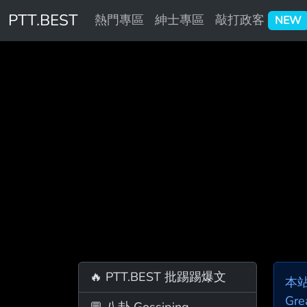
PTT.BEST
熱門專區
紳士專區
敲打政客
NEW
🔥 PTT.BEST 批踢踢爆文
本
Gre
💬 八卦 Gossiping