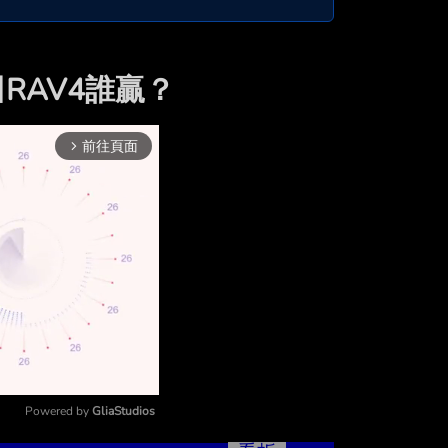
豐田RAV4誰贏？
前往頁面
arrow_forward_ios
Powered by 
GliaStudios