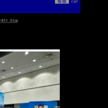
看板
car
Mute
？
2451.htm