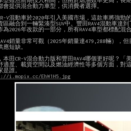
車型雖然前期投入稍高，但由於燃油效率更高，長期
都會提供混合動力車型，供消費者選擇。

CR-V混動車於2020年引入美國市場，這款車將強勁
貨區融合到一輛緊湊型SUV中。豐田RAV4混動車達到了
作為2026年改款的一部分，所有RAV4車型都標配混
AV4銷量非常可觀（2025年銷量達479,288輛），但
供應短缺。

，本田CR-V混合動力版和豐田RAV4哪個更好呢？「
舒適度、載貨空間以及燃油經濟性等多個方面，對這兩
s://i.mopix.cc/EhW1H5.jpg