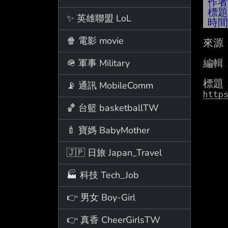
作
標
✨ 英雄聯盟 LoL
時
🍿 電影 movie
來源
🪖 軍事 Military
編輯：2
📡 通訊 MobileComm
http
🏀 台籃 basketballTW
🍼 寶媽 BabyMother
🇯🇵 日旅 Japan_Travel
🏭 科技 Tech_Job
👉 男女 Boy-Girl
👉 真香 CheerGirlsTW