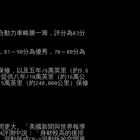
混合動力車略勝一籌，評分為83分

，81～90分為優秀，70～80分為

修，以及五年/6萬英里（約9.6

八年/10萬英里（約16萬公

英里（約240,000公里）保修

空間更大。「美國新聞與世界報導

AV4評測中說：「身材較高的後排

r）混動版或CR-V混動版的空間更
