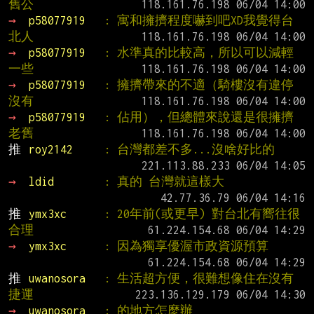
舊公
→ 
p58077919   
: 寓和擁擠程度嚇到吧XD我覺得台
北人
→ 
p58077919   
: 水準真的比較高，所以可以減輕
一些
→ 
p58077919   
: 擁擠帶來的不適（騎樓沒有違停
沒有
→ 
p58077919   
: 佔用），但總體來說還是很擁擠
老舊
推 
roy2142     
: 台灣都差不多...沒啥好比的
→ 
ldid        
: 真的 台灣就這樣大
推 
ymx3xc      
: 20年前(或更早) 對台北有嚮往很
合理
→ 
ymx3xc      
: 因為獨享優渥市政資源預算
推 
uwanosora   
: 生活超方便，很難想像住在沒有
捷運
→ 
uwanosora   
: 的地方怎麼辦