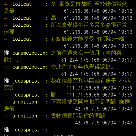
→ 
lolicat     
: 多 畢竟是首都吧 至於物價當然
是最
→ 
lolicat     
: 高
→ 
lolicat     
: 所以會覺得生活多采多姿很正常 
但要
→ 
lolicat     
: 有點餘錢才能享受 住哪都一樣
推 
caramelputin
: 之前住過東京一個月（真的喜
歡），
→ 
caramelputin
: 台北住了多年也覺得還好。
推 
judasprist  
: 我在信義區和港區都有房子 小港
區完
→ 
judasprist  
: 勝
→ 
arnbition   
: 下雨搭捷運開車都不是問題 嫌擠
房價
→ 
arnbition   
: 貴物價貴那是你的問題
推 
judasprist  
: 