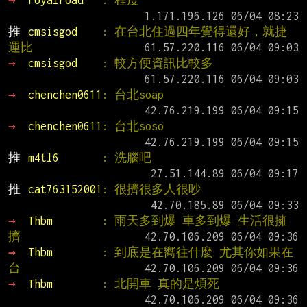
→ 
royalroad   
: 程度
推 
cmsisgod    
: 在台北住過四年覺得還好，就捷
運比
→ 
cmsisgod    
: 較方便資訊比較多
→ 
chenchen0611
: 台北soap
→ 
chenchen0611
: 台北soso
推 
m4tl6       
: 洗腦吧
推 
cat763152001
: 很擠很多人很吵
→ 
Thbm        
: 雨天多到爆 車多到爆 生活很擁
擠
→ 
Thbm        
: 到底是在嚮往什麼 尤其你如果在
台
→ 
Thbm        
: 北開車 真的是煩死