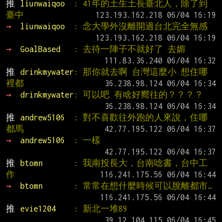
推 
liunwaiqoo  
: 41年的土生土長臺北人，除了到
臺中
→ 
liunwaiqoo  
: 念大學外沒離開過台北完全無感
→ 
GoalBased   
: 去待一陣子不就好了 去媚
推 
drinkmywater
: 那你就去啊 台灣這麼小 想住哪
裡都
→ 
drinkmywater
: 可以吧 有啥好嚮往的？？？？
推 
andrew5106  
: 對不喜歡往外跑的人來說，住哪
都馬
→ 
andrew5106  
: 一樣
推 
btomn       
: 我南投長大，台南唸書，台中工
作
→ 
btomn       
: 常常在想什麼時候可以脫離都市…
推 
evie1204    
: 新北一堆89