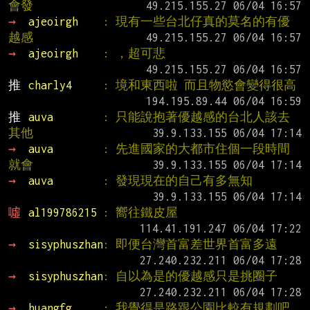
會發
→ 
ajeoirgh    
: 現有一些台北仔真的莫名的有優
越感
→ 
ajeoirgh    
: ，超可悲
推 
charly4     
: 境和東西啦 而且物慾會變得很高
推 
auva        
: 只能說抱著優越感的台北人該去
其他
→ 
auva        
: 先進國家的大都市住個一段時間 
就會
→ 
auva        
: 發現現在的自己有多無知
噓 
al199786215 
: 嚮往鐵皮屋
→ 
sisyphuszhan
: 即便台灣首富差世界首富多遠
→ 
sisyphuszhan
: 自以為是的優越感只是挑圈子
→ 
huangfg     
: 我覺得是路跟公園比較有規劃吧