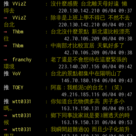
推 
VVizZ       
: 沒什麼感覺 台北離天母好遠 懶
得去
→ 
VVizZ       
: 除非是上班上學不得已 不然不去
台北
→ 
Thbm        
: 台北沒什麼景點 新北還比較漂亮 
往
→ 
Thbm        
: 中南部才比較宜居 天氣好多了
→ 
franchy     
: 老了還是不會想待在這麼緊張的
環境
推 
VoV         
: 台北的景點都集中在陽明山了
推 
TOEY        
: 阿嘉：我糙泥○的台北！（笑）
推 
wtt0331     
: 你知道台北物價多高 房子多小
嗎…
→ 
wtt0331     
: 鄉下同事說家就是要3層透天的時
候
→ 
wtt0331     
: 我瞬間超難過QQ 而且少子化前升