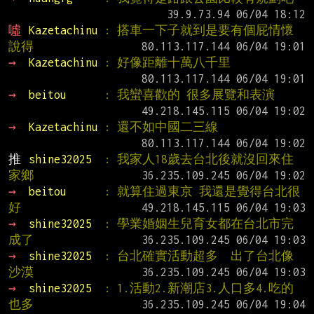
噓 
Kazetachinu 
: 搭車一下子就到是要有個屁情懷 
說得
→ 
Kazetachinu 
: 好像距離十萬八千里
→ 
beitou      
: 我蠻喜歡的 很多展覽和表演
→ 
Kazetachinu 
: 還不如中國二三線
推 
shine32025  
: 我家人18歲去台北後就沒回來住
家鄉
→ 
beitou      
: 就算住過東京 我還是覺得台北很
好
→ 
shine32025  
: 學業婚姻生兒育女都在台北市完
成了
→ 
shine32025  
: 台北確實活動超多  出了台北像
沙漠
→ 
shine32025  
: 1.活動2.新潮店3.人口多4.吃的
也多