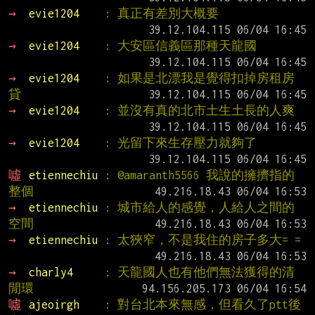
→ 
evie1204    
: 真正有差別大概要
→ 
evie1204    
: 大安區信義區那種天龍國
→ 
evie1204    
: 如果是北漂我是覺得扣掉房租房
貸
→ 
evie1204    
: 並沒有真的北市土生土長的人爽
→ 
evie1204    
: 光留下來生存壓力就夠了
噓 
etiennechiu 
: @amaranth5566 我說的擁擠指的
整個
→ 
etiennechiu 
: 城市給人的感覺，人給人之間的
空間
→ 
etiennechiu 
: 太狹窄，不是我住的房子多大= =
→ 
charly4     
: 天龍國人也有他們無法獲得的清
閒環
噓 
ajeoirgh    
: 對台北本來無感，但看久了ptt後