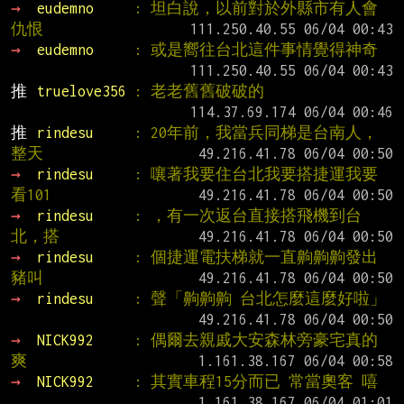
→ 
eudemno     
: 坦白說，以前對於外縣市有人會
仇恨
→ 
eudemno     
: 或是嚮往台北這件事情覺得神奇
推 
truelove356 
: 老老舊舊破破的
推 
rindesu     
: 20年前，我當兵同梯是台南人，
整天
→ 
rindesu     
: 嚷著我要住台北我要搭捷運我要
看101
→ 
rindesu     
: ，有一次返台直接搭飛機到台
北，搭
→ 
rindesu     
: 個捷運電扶梯就一直齁齁齁發出
豬叫
→ 
rindesu     
: 聲「齁齁齁 台北怎麼這麼好啦」
→ 
NICK992     
: 偶爾去親戚大安森林旁豪宅真的
爽
→ 
NICK992     
: 其實車程15分而已 常當奧客 嘻