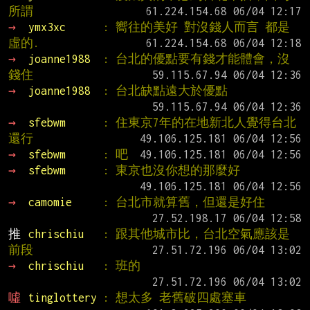
所謂
→ 
ymx3xc      
: 嚮往的美好 對沒錢人而言 都是
虛的.
→ 
joanne1988  
: 台北的優點要有錢才能體會，沒
錢住
→ 
joanne1988  
: 台北缺點遠大於優點
→ 
sfebwm      
: 住東京7年的在地新北人覺得台北
還行
→ 
sfebwm      
: 吧
→ 
sfebwm      
: 東京也沒你想的那麼好
→ 
camomie     
: 台北市就算舊，但還是好住
推 
chrischiu   
: 跟其他城市比，台北空氣應該是
前段
→ 
chrischiu   
: 班的
噓 
tinglottery 
: 想太多 老舊破四處塞車