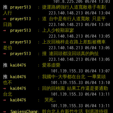
推 
prayer513   
: 捷運路網強行人道寬敞巷子有劃
人行
→ 
prayer513   
: 道 台中是有行人道寬敞 只是平
日路
→ 
prayer513   
: 上人少較顯寂寥
→ 
prayer513   
: 上次回楠梓走在路上差點被機車
老伯
→ 
prayer513   
: 撞 連回頭都沒回頭真的夠扯
推 
kai0476     
: 愛慕虛榮
推 
kai0476     
: 我國中-大學都在台北 一畢業頭
也不
→ 
kai0476     
: 回的回桃園 結果工作還是要通勤
台北
→ 
kai0476     
:  哭死…
→ 
SapiensChang
: 幹台北人在新竹生活 到底誰待得