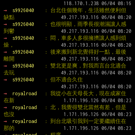
→ 
s9926040    
: 台北住個幾年，生活雖然便利但
缺點
→ 
s9926040    
: 也很明顯，雨季長很潮濕讓人感
到鬱
→ 
s9926040    
: 悶，車多人多很擁擠讓人感到煩
燥，
→ 
s9926040    
: 後來搬到新北覺得好一點，最後
離開
→ 
s9926040    
: 雙北更是爽，對我而言台北適合
去玩
→ 
s9926040    
: 但不適合久住
→ 
royalroad   
: 我從小在天母長大，現在成家住
在新
→ 
royalroad   
: 北，我覺得雙北當然有差，但是
也沒
→ 
royalroad   
: 到台北吸引我到一定要繼續住在
那的