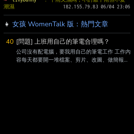
潮濕
👧
女孩 WomenTalk 版：熱門文章
40
[問題] 上班用自己的筆電合理嗎？
公司沒有配電腦，要我用自己的筆電工作 工作內
容每天都要開一堆檔案、剪片、改圖、做簡報
等，感覺公私界線有點模糊。 自己的電腦除了工
作之外，下班也還會拿來追劇、處理私人資料，
多少還是會擔心隱私跟資安問題。 另一方面，長
時間工作也會增加自己電腦的耗損， 萬一哪天硬
碟壞掉、電池衰退，感覺也是自己承擔。 想問大
家，如果公司要求員工用自己的電腦上班， 你們
會覺得合理嗎？還是會認為公司本來就應該提供
工作設備？ --