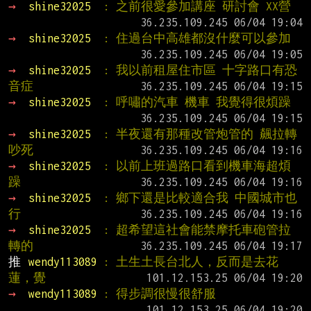
→ 
shine32025  
: 之前很愛參加講座 研討會 XX營
→ 
shine32025  
: 住過台中高雄都沒什麼可以參加
→ 
shine32025  
: 我以前租屋住市區 十字路口有恐
音症
→ 
shine32025  
: 呼嘯的汽車 機車 我覺得很煩躁
→ 
shine32025  
: 半夜還有那種改管炮管的 飆拉轉
吵死
→ 
shine32025  
: 以前上班過路口看到機車海超煩
躁
→ 
shine32025  
: 鄉下還是比較適合我 中國城市也
行
→ 
shine32025  
: 超希望這社會能禁摩托車砲管拉
轉的
推 
wendy113089 
: 土生土長台北人，反而是去花
蓮，覺
→ 
wendy113089 
: 得步調很慢很舒服