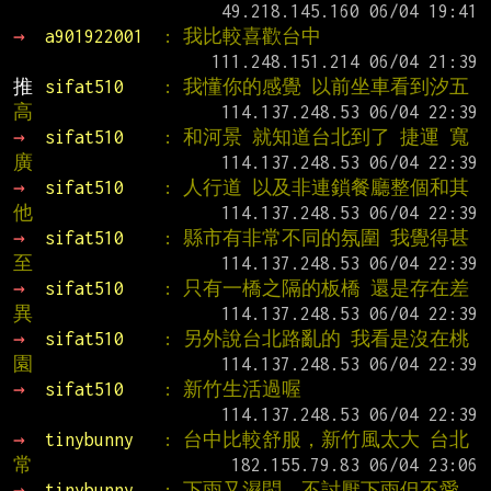
→ 
a901922001  
: 我比較喜歡台中
推 
sifat510    
: 我懂你的感覺 以前坐車看到汐五
高
→ 
sifat510    
: 和河景 就知道台北到了 捷運 寬
廣
→ 
sifat510    
: 人行道 以及非連鎖餐廳整個和其
他
→ 
sifat510    
: 縣市有非常不同的氛圍 我覺得甚
至
→ 
sifat510    
: 只有一橋之隔的板橋 還是存在差
異
→ 
sifat510    
: 另外說台北路亂的 我看是沒在桃
園
→ 
sifat510    
: 新竹生活過喔
→ 
tinybunny   
: 台中比較舒服，新竹風太大 台北
常
→ 
tinybunny   
: 下雨又濕悶，不討厭下雨但不愛