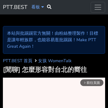
PTT.BEST
看板
本站與批踢踢官方無關！由粉絲整理製作！目標
是讓年輕族群，也能容易逛批踢踢！Make PTT
Great Again！
PTT.BEST 首頁
女孩 WomenTalk
[閒聊] 怎麼形容對台北的嚮往
前往頁面
arrow_forward_ios