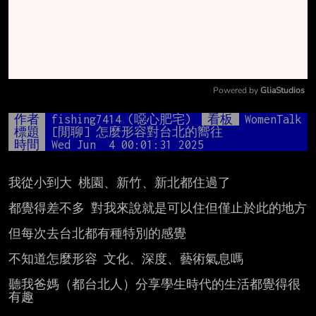
Powered by 
GliaStudios
Mute
作者
fishing7414 (噁心肥宅)
看板
WomenTalk
標題
[閒聊] 怎麼形容對台北的嚮往
時間
Wed Jun  4 00:01:31 2025
我從小到大 桃園、新竹、新北都住過了

都覺得差不多 對我來說就是可以住但僅止於此的地方

但每次去台北都有種特別的感覺

不知道怎麼形容 文化、深度、藝術氣息嗎

聽我爸媽（都台北人）分享學生時代的生活都覺得很
有趣
