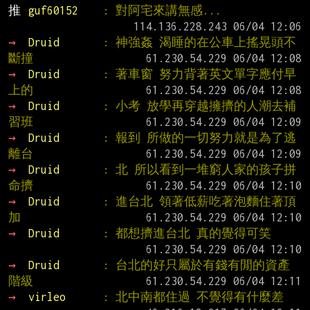
推 
guf60152    
: 對阿宅來講無感...
→ 
Druid       
: 神強姦 渴睡的在公車上搖晃頭不
斷撞
→ 
Druid       
: 著車窗 努力背著英文單字應付早
上的
→ 
Druid       
: 小考 放學再穿越擁擠的人潮去補
習班
→ 
Druid       
: 報到 所做的一切努力就是為了逃
離台
→ 
Druid       
: 北 所以看到一堆窮人家的孩子拼
命擠
→ 
Druid       
: 進台北 領著低薪吃著泡麵住著頂
加
→ 
Druid       
: 都想擠進台北 真的覺得可笑
→ 
Druid       
: 台北的好只屬於有錢有閒的資產
階級
→ 
virleo      
: 北中南都住過 不覺得有什麼差