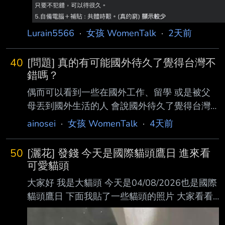
Lurain5566
·
女孩 WomenTalk
·
2天前
40
[問題] 真的有可能國外待久了覺得台灣不
錯嗎？
偶而可以看到一些在國外工作、留學 或是被父
母丟到國外生活的人 會說國外待久了覺得台灣
還不錯 或是退休了回台灣住 原因不外乎台灣治
ainosei
·
女孩 WomenTalk
·
4天前
安和食物 似乎忽略台灣的炎熱、交通和市容、
低薪 就算台灣外食好吃 也多半高碳高油 不像地
50
[灑花] 發錢 今天是國際貓頭鷹日 進來看
中海國家或日本飲食均衡 台灣的國旅也比不上
可愛貓頭
中國、日本和歐美有壯闊大景 論人情味 其實印
大家好 我是大貓頭 今天是04/08/2026也是國際
尼和中南美洲人都比台灣人更熱情好客 文化作
貓頭鷹日 下面我貼了一些貓頭的照片 大家看看
品魅力台灣也是狂輸中美日韓 真的有可能國外
很可愛 發錢 每10推200p稅後 噓跟箭頭沒有
待久了反而覺得台灣不錯嗎？ --
http://i.imgur.com/ITOP9SY.jpg