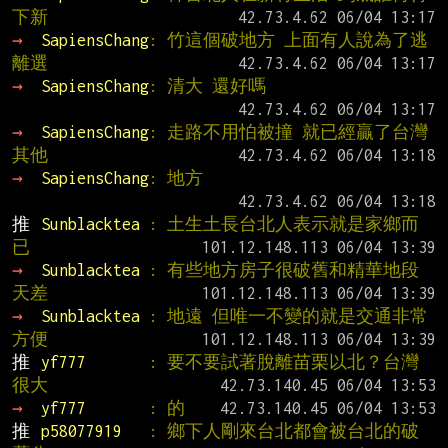
下新
→ 
SapiensChang
: 竹這個破地方 上面有人說為了逃
離選
→ 
SapiensChang
: 清大 還好嗎
→ 
SapiensChang
: 走路不用怕被撞 就已經贏了台灣
其他
→ 
SapiensChang
: 地方
推 
Sunblacktea 
: 土生土長台北人表示就是家鄉而
已
→ 
Sunblacktea 
: 有些地方房子很破舊和精華地段
天差
→ 
Sunblacktea 
: 地遠 但唯一不變的就是交通非常
方便
推 
yf777       
: 要不要試著脫離苗栗以北？台灣
很大
→ 
yf777       
: 的
推 
p58077919   
: 鄉下人剛來台北都會被台北的破