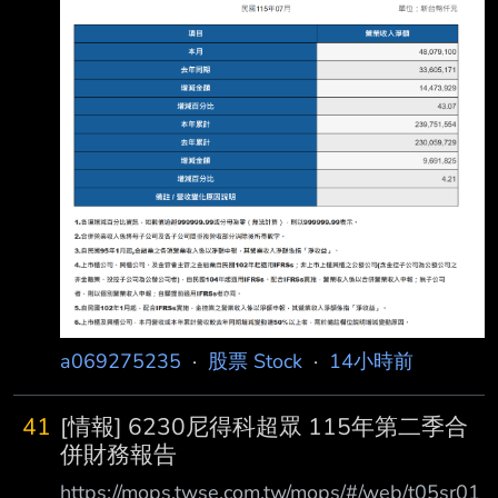
_ifrs 內文： https://i.urusai.cc/VRmSu.png
Fugle營收整理： https://i.urusai.cc/Ujduo.png
應該沒人在乎 >//< --
a069275235
·
股票 Stock
·
14小時前
41
[情報] 6230尼得科超眾 115年第二季合
併財務報告
https://mops.twse.com.tw/mops/#/web/t05sr01