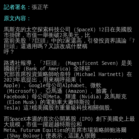
記者署名：
張正芊

原文內容：
馬斯克的太空探索科技公司（SpaceX）12日在美國股
市掛牌，市值一舉衝破2兆美元，比

當前美股「7巨頭」中的2家還高，引發投資界議論「7
巨頭」還適用嗎？又該改成什麼稱

呼？

路透社報導，「7巨頭」（Magnificent Seven）是美
國銀行（Bank of America）全球研

究部首席投資策略師哈奈特（Michael Hartnett）在
2023年底提出，用來稱呼蘋果（

Apple）、Google母公司Alphabet、微軟
（Microsoft）、亞馬遜（Amazon）、臉書（

Facebook）母公司Meta、輝達（Nvidia）及馬斯克
（Elon Musk）的電動車大廠特斯拉（

Tesla）這7檔美國股市重量級科技相關個股。

而SpaceX本週的首次公開募股（IPO）創下美國史上最
大規模，市值一躍超越特斯拉和

Meta。Futurum Equities的首席市場策略師鮑洛爾
（Shay Boloor）便表示，這讓人很難
