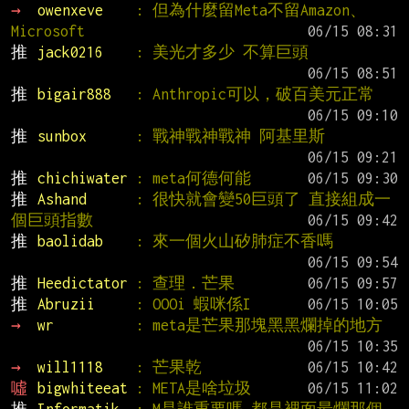
→ 
owenxeve    
: 但為什麼留Meta不留Amazon、
Microsoft
推 
jack0216    
: 美光才多少 不算巨頭
推 
bigair888   
: Anthropic可以，破百美元正常
推 
sunbox      
: 戰神戰神戰神 阿基里斯
推 
chichiwater 
: meta何德何能
推 
Ashand      
: 很快就會變50巨頭了 直接組成一
個巨頭指數
推 
baolidab    
: 來一個火山矽肺症不香嗎
推 
Heedictator 
: 查理．芒果
推 
Abruzii     
: OOOi 蝦咪係I
→ 
wr          
: meta是芒果那塊黑黑爛掉的地方
→ 
will1118    
: 芒果乾
噓 
bigwhiteeat 
: META是啥垃圾