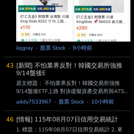
ilqgray
·
股票 Stock
·
9小時前
43
[新聞] 不怕業界反對！韓國交易所強推
9/14盤後E
原文標題： 不怕業界反對！韓國交易所強推
9/14盤後ETF上路 對決虛擬資產交易所與ATS
原文連結：
addy7533967
·
股票 Stock
·
10小時前
https://news.cnyes.com/news/id/6564142 發布
時間： 2026-08-07 14:50 記者署名： 鉅亨網
46
[情報] 115年08月07日信用交易統計
編譯陳韋廷 原文內容： 外媒最新報導指出，儘
1. 標題：115年08月07日信用交易統計 2. 來
管業界對近期槓桿類產品波動存在擔憂，韓國交