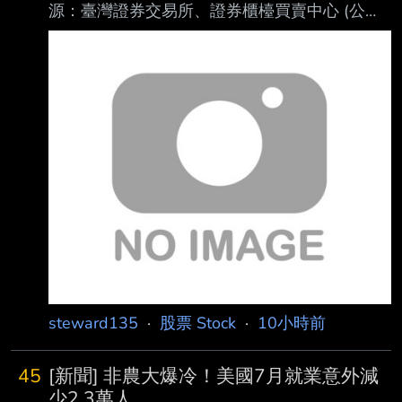
源：臺灣證券交易所、證券櫃檯買賣中心 (公司
易所 (KRX) 仍將於 9 月 14 日正式開啟 ETF 盤
名、網站名) 3. 網址：https://reurl.cc/E2xlzv
後交易，意在與另類交易系統 (ATS) 業者
https://reurl.cc/V3AOXA (請善用縮網址工具) 4.
Nextrade 及全天候 加密貨幣交易所競爭。 對此
內文： 115年08月07日信用交易統計 項目 買進
資管機構示警，無
賣出 現金(券)償還 前日餘額 今日餘額 融資(交易
單位) 350,138 297,106 24,855 8,958,261
8,986,438 融券(交易單位) 20,636 22,629
1,150 19
steward135
·
股票 Stock
·
10小時前
45
[新聞] 非農大爆冷！美國7月就業意外減
少2.3萬人