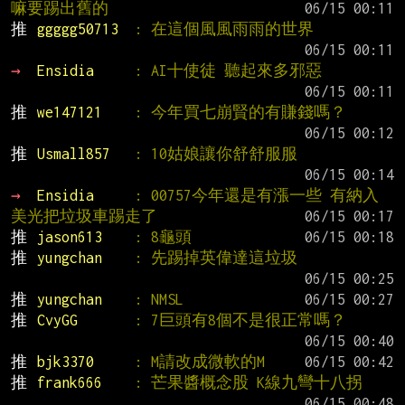
嘛要踢出舊的
推 
ggggg50713  
: 在這個風風雨雨的世界
→ 
Ensidia     
: AI十使徒 聽起來多邪惡
推 
we147121    
: 今年買七崩賢的有賺錢嗎？
推 
Usmall857   
: 10姑娘讓你舒舒服服
→ 
Ensidia     
: 00757今年還是有漲一些 有納入
美光把垃圾車踢走了
推 
jason613    
: 8龜頭
推 
yungchan    
: 先踢掉英偉達這垃圾
推 
yungchan    
: NMSL
推 
CvyGG       
: 7巨頭有8個不是很正常嗎？
推 
bjk3370     
: M請改成微軟的M
推 
frank666    
: 芒果醬概念股 K線九彎十八拐