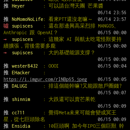
推 
Heyer       
: 可以請台灣天團 芒果醬
推 
NoMomoNoLife
: 看來PTT還沒老嘛～
噓 
supisces    
: 還在那邊興高采烈排 MANGOS、
Anthropic 跟 OpenAI？
→ 
supisces    
: 這幾家 AI 與航太吃電怪獸要持
續擴張，背後需要多龐
→ 
supisces    
: 大的基礎能源支撐？
推 
wester8432  
: OOOI
推 
EHacker     
: 
https://i.imgur.com/rlNBp65.jpeg
推 
DALUGI      
: 排這個能幹嘛?又能跟散戶圈錢?
推 
shinnim     
: 大跌還可以賣芒果乾
推 
cc711       
: 覺得Meta未來可能會變成冥王
星，從七巨頭除名
推 
Ensidia     
: 10巨頭啊 加今年IPO三個巨獸 幹