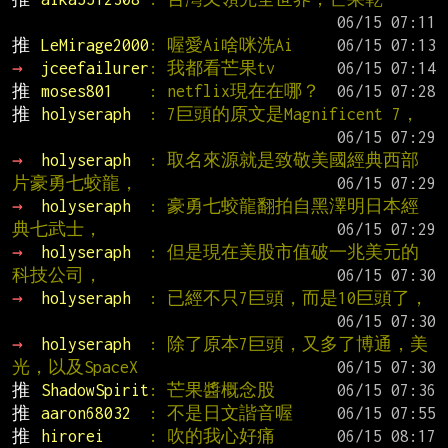
推 
LeMirage2000
: 喔愛Ai啥咪洗Ai
→ 
jceefailurer
: 我都看芒果tv
推 
moses801    
: netflix現在在哪？
推 
holyseraph  
: 7巨頭的原文是Magnificent 7，
→ 
holyseraph  
: 取名來源就是致敬美國經典西部
片豪勇七蛟龍，
→ 
holyseraph  
: 豪勇七蛟龍翻拍自黑澤明日本經
典七武士，
→ 
holyseraph  
: 但是現在美股市值破一兆美元的
科技公司，
→ 
holyseraph  
: 已經不只7巨頭，而是10巨頭了，
→ 
holyseraph  
: 除了原本7巨頭，又多了博通，美
光，以及SpaceX
推 
ShadowSpirit
: 芒果醬概念股
推 
aaron68032  
: 不是日文諧音喔
推 
hirorei     
: 吹的我心好痛