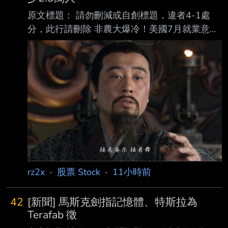
原文標題： 請勿刪減或自創標題，違者4-1處
分，此行請刪除 非農大爆冷！美國7月就業意外
減少2.3萬人 美股指數期貨拉升 原文連結： 網
址超過一行，請用縮網址，連結不能點擊者板規
1-2-2 處分。
https://news.cnyes.com/news/id/6565335 發布
時間： 請勿張貼超過3天新聞 2026-08-07
20:40 記者署名： 鉅亨網編譯段智恆 原文內
容： 美國勞工統計局 (BLS) 周五 (7 日) 公布最
新非農就業數據顯示，7 月新增就業人數意 外減
少 2.3 萬人，遠低市
rz2x
·
股票 Stock
·
11小時前
42
[新聞] 馬斯克劍指記憶體、特斯拉為
Terafab 徵