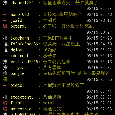
推 
chanel1259  
: 等盛產季過完，芒果就臭了
→ 
mono1023    
: 直接稱E龍馬就好了
→ 
jwaid       
: 亡國股
噓 
peter98     
: 好了啦  其他股票別來亂
推 
ikachann    
: 芒果ETF熱身中
推 
fd3sfc3sae86
: 史萊姆：八星魔王
推 
NgJovi      
: 10顆頭
→ 
idernest    
: 漲芒果
推 
wettland5566
: 芒果乾賣起來
推 
citymax     
: 八方雲集
推 
bunjie      
: meta先蛋雕再說 這個芒果是爛芒
果
→ 
piece1      
: 七崩賢是不是沒救了！
推 
stocktonty  
: 八仙過海
噓 
fishfi      
: meta?
噓 
matroshka   
: 博通哭哭
推 
aika5512308 
: 台灣又領先全世界，芒果乾