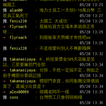
喊罷工
推 
alan00      
: 海力士員工一天領5-10萬台幣 三
星員工氣死了
推 
fenix220    
: 大罷工 大成功ˊ
→ 
Flyroach    
: 股板站資方立場本來就很正常
呀...
→ 
Flyroach    
: 到股板靠夭勞權才奇怪吧ww
推 
fenix220    
: 不是很愛叫別人不爽辭職啊
推 
takanasiyaya
: 0，科技業獎金50%天花板是笑
話。三星要嘛部門全部
→ 
takanasiyaya
: 分拆，不然一定搞不定，例如之
前手機部分要跟記憶
→ 
takanasiyaya
: 體部門拿貨，你同集團沒降價就
算了，還減少出貨是？
→ 
alex00089   
: 韓國老闆不一樣
推 
cons        
: 台灣勞工只會弱弱相殘