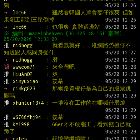
狗
→ 
lmc66       
: 雖然看韓國人罵貪婪仔很爽 但如
果罷工罷到三星倒掉
→ 
lmc66       
: 也很爽 真難選邊站
※ 編輯: madeinheaven (36.225.48.151 臺灣), 
推 
nidhogg     
: 就看戲就好，一堆網路勞權仔不
知道跟人感同身受什
→ 
nidhogg     
: 麼
噓 
wwwcom71    
: 來台灣吧
推 
HiuAnOP     
: 爽
推 
xinyuxiao   
: 羨慕
→ 
pinkg023    
: 那網路資權仔是為自己的股票跳
腳嗎
推 
xhunter1374 
: 一堆沒在工作的在哪喊什麼燒
推 
w6766fhj94  
: 羨慕
推 
KY1998      
: GGer才不敢罷工，看到錢自己就
跪了
→ 
cates       
: 記憶體繼續噴！