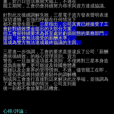
畫，於21日合法展開大罷工，不過在

罷工期間，工會仍會持續努力尋求與資方達成協議。

針對此次後續調解失敗，三星電子資方發表聲明表達
深切遺憾，並強烈呼籲在任何情況下

都不應發生罷工。
三星指出，公司其實已經接受了工
會針對績效獎金提出的大部分方案，
但工會卻持續要求為甚至處於虧損狀態的業務部門，
提供「社會無法接受的薪酬水準」，
這成為雙方無法達成最終協議的主因。
三星進一步強調，工會的要求直接違反了公司「薪酬
應依循績效」的核心管理原則。資方

警告，一旦放棄這項基本原則，不僅將對三星本身造
成負面衝擊，更可能波及韓國整體產

業鏈以及企業界的管理慣例。不過，儘管罷工在即，
三星仍承諾將持續透過額外的調解機

制或與工會進行直接對話來解決此次爭端，並強調為
了避免發生最壞的情況，公司直到最

後一刻都不會放棄對話機會。

心得/評論：