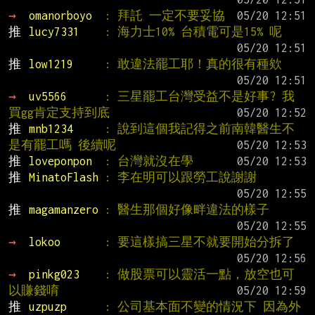
→ 
omanorboyo  
: 拜託 一定不要妥協
推 
lucy7331    
: 海力士10% 台積電可是15% 呢
推 
low1219     
: 敢違法罷工耶！真的很有種欸
→ 
uv5566      
: 三星罷工台灣受益不是好事? 我
買gg肯定支持到底
推 
mnb1234     
: 說到這個我記得之前南韓醫生不
是有罷工嗎 後續呢
推 
loveponpon  
: 台灣就沒在學
推 
MinatoFlash 
: 李在明可以跟勞工說謝謝
推 
magamanzero 
: 醫生那個好像畔違法的樣子
→ 
lokoo       
: 要這樣搞三星不就要開始分拆了
→ 
pinkg023    
: 做股票可以靈活一點，放空也可
以賺錢唷
推 
uzpuzp      
: 公司基本面不變的情況下 因為外