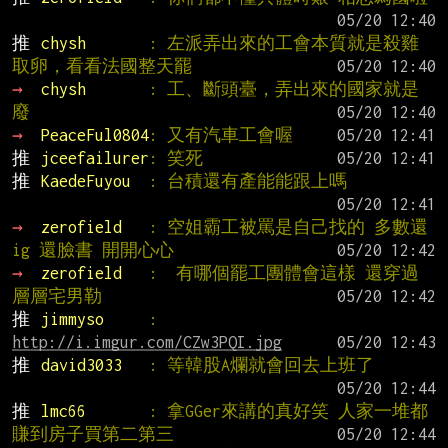
推 
chysh       
: 左派弄出來的工會本質就是殺雞
取卵，看看法國整天罷
→ 
chysh       
: 工、斷頭臺，弄出來的國家就是
廢
→ 
PeaceFul0804
: 又有汽車工會喔
推 
jceefailurer
: 笑死
推 
KaedeFuyou  
: 台積還有產能能跟上嗎
→ 
zerofield   
: 空姐霸工被罵是自己找的 多數還
ig 還臉書 開開心心
→ 
zerofield   
:  有哪個罷工團體會這樣 還穿過
層層宅男勒
推 
jimmyso     
: 
http://i.imgur.com/CZw3PQI.jpg
推 
david3033   
: 等韓股A爛就會回去上班了
推 
lmc66       
: 拿GGer來講的真好笑 人家一堆都
賺到房子買第二第三