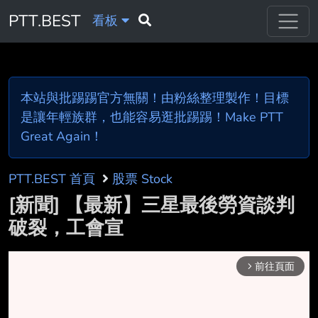
PTT.BEST
看板
本站與批踢踢官方無關！由粉絲整理製作！目標
是讓年輕族群，也能容易逛批踢踢！Make PTT
Great Again！
PTT.BEST 首頁
股票 Stock
[新聞] 【最新】三星最後勞資談判
破裂，工會宣
前往頁面
arrow_forward_ios