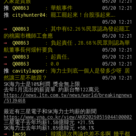
人家是貴族
推 
Q00863      
: 華航事件
推 
cityhunter04
: 罷工罷起來！台股漲起來….
→ 
Q00863      
: 其中有62.26％民眾認為發起罷工
的桃園市機師工會應
→ 
Q00863      
: 負起責任，28.68％民眾則認為華
航董事長何煖軒要負
→ 
Q00863      
: 起責任。
→ 
Q00863      
: 0.0
推 
cavitylapper
: 海力士到底一個人是發多少呀 居
然讓三星不敢跟？
SK海力士是10%利潤 獎金無上限

https://news.ltn.com.tw/news/world/breakingnews
/5139468
https://www.yna.co.kr/view/AKR20260516044100002
三星電子去年均薪1.58億韓元 +21.5%

→ 
lmc66       
: 韓國這次輿論也差不多啊 幾乎都