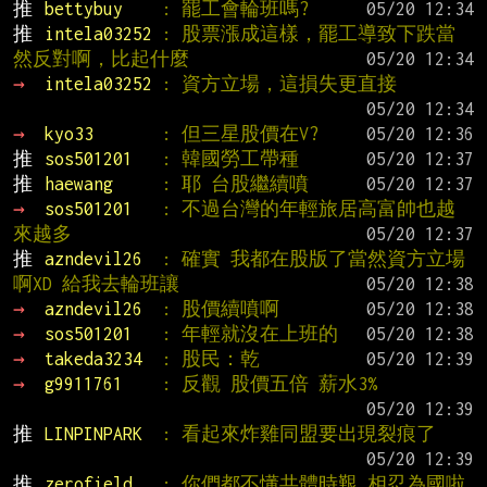
推 
bettybuy    
: 罷工會輪班嗎?
推 
intela03252 
: 股票漲成這樣，罷工導致下跌當
然反對啊，比起什麼
→ 
intela03252 
: 資方立場，這損失更直接
→ 
kyo33       
: 但三星股價在V?
推 
sos501201   
: 韓國勞工帶種
推 
haewang     
: 耶 台股繼續噴
→ 
sos501201   
: 不過台灣的年輕旅居高富帥也越
來越多
推 
azndevil26  
: 確實 我都在股版了當然資方立場
啊XD 給我去輪班讓
→ 
azndevil26  
: 股價續噴啊
→ 
sos501201   
: 年輕就沒在上班的
→ 
takeda3234  
: 股民：乾
→ 
g9911761    
: 反觀 股價五倍 薪水3%
推 
LINPINPARK  
: 看起來炸雞同盟要出現裂痕了
推 
zerofield   
: 你們都不懂共體時艱 相忍為國啦