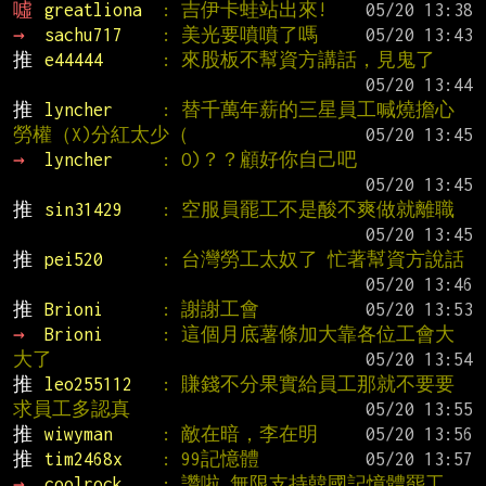
噓 
greatliona  
: 吉伊卡蛙站出來!
→ 
sachu717    
: 美光要噴噴了嗎
推 
e44444      
: 來股板不幫資方講話，見鬼了
推 
lyncher     
: 替千萬年薪的三星員工喊燒擔心
勞權（X)分紅太少（
→ 
lyncher     
: O)？？顧好你自己吧
推 
sin31429    
: 空服員罷工不是酸不爽做就離職
推 
pei520      
: 台灣勞工太奴了 忙著幫資方說話
推 
Brioni      
: 謝謝工會
→ 
Brioni      
: 這個月底薯條加大靠各位工會大
大了
推 
leo255112   
: 賺錢不分果實給員工那就不要要
求員工多認真
推 
wiwyman     
: 敵在暗，李在明
推 
tim2468x    
: 99記憶體
→ 
coolrock    
: 讚啦 無限支持韓國記憶體罷工