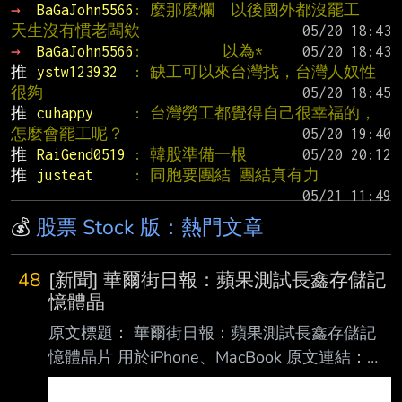
→ 
BaGaJohn5566
: 麼那麼爛  以後國外都沒罷工  
天生沒有慣老闆欸
→ 
BaGaJohn5566
:          以為*
推 
ystw123932  
: 缺工可以來台灣找，台灣人奴性
很夠
推 
cuhappy     
: 台灣勞工都覺得自己很幸福的，
怎麼會罷工呢？
推 
RaiGend0519 
: 韓股準備一根
推 
justeat     
: 同胞要團結 團結真有力
💰
股票 Stock 版：熱門文章
48
[新聞] 華爾街日報：蘋果測試長鑫存儲記
憶體晶
原文標題： 華爾街日報：蘋果測試長鑫存儲記
憶體晶片 用於iPhone、MacBook 原文連結：
https://reurl.cc/7Yj8E9 發布時間： 2026-08-09