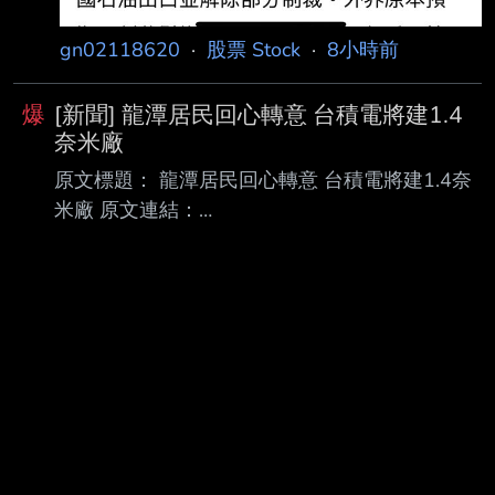
gn02118620
·
股票 Stock
·
8小時前
爆
[新聞] 龍潭居民回心轉意 台積電將建1.4
奈米廠
原文標題： 龍潭居民回心轉意 台積電將建1.4奈
米廠 原文連結：
https://ec.ltn.com.tw/article/breakingnews/5533
603 發布時間： 2026/08/09 12:52 記者署名：
〔記者歐祥義／台北報導〕 原文內容： 延宕多
時的龍潭科學園區擴建計畫（龍科三期）已重
啟，預計開發範圍約104公頃，提供 約46公頃產
業用地。據下游供應鏈人士表示，龍科三期一旦
開發完成，台積電可望進駐 1.4奈米廠及先進封
裝等共五座工廠。 竹科管理局原規劃擴建龍科三
期，並將徵收158.