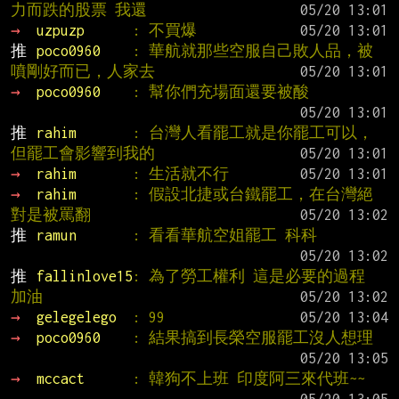
力而跌的股票 我還
→ 
uzpuzp      
: 不買爆
推 
poco0960    
: 華航就那些空服自己敗人品，被
噴剛好而已，人家去
→ 
poco0960    
: 幫你們充場面還要被酸
推 
rahim       
: 台灣人看罷工就是你罷工可以，
但罷工會影響到我的
→ 
rahim       
: 生活就不行
→ 
rahim       
: 假設北捷或台鐵罷工，在台灣絕
對是被罵翻
推 
ramun       
: 看看華航空姐罷工 科科
推 
fallinlove15
: 為了勞工權利 這是必要的過程 
加油
→ 
gelegelego  
: 99
→ 
poco0960    
: 結果搞到長榮空服罷工沒人想理
→ 
mccact      
: 韓狗不上班 印度阿三來代班~~