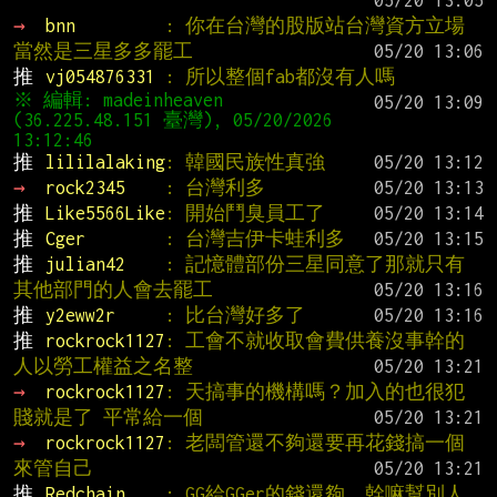
→ 
bnn         
: 你在台灣的股版站台灣資方立場
當然是三星多多罷工
推 
vj054876331 
: 所以整個fab都沒有人嗎
※ 編輯: madeinheaven 
(36.225.48.151 臺灣), 05/20/2026 
推 
lililalaking
: 韓國民族性真強
→ 
rock2345    
: 台灣利多
推 
Like5566Like
: 開始鬥臭員工了
推 
Cger        
: 台灣吉伊卡蛙利多
推 
julian42    
: 記憶體部份三星同意了那就只有
其他部門的人會去罷工
推 
y2eww2r     
: 比台灣好多了
推 
rockrock1127
: 工會不就收取會費供養沒事幹的
人以勞工權益之名整
→ 
rockrock1127
: 天搞事的機構嗎？加入的也很犯
賤就是了 平常給一個
→ 
rockrock1127
: 老闆管還不夠還要再花錢搞一個
來管自己
推 
Redchain    
: GG給GGer的錢還夠，幹嘛幫別人