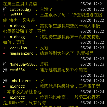
在罵三星員工貪婪
推 
lottepudgy  
: 台灣？
→ 
uv5566      
: 三星跟不了阿 半導體製造還在賠
錢 海力士又沒差
→ 
nidhogg     
: 當初幫空服員喊聲的一堆人事後
都覺得被騙了呀，不然
→ 
nidhogg     
: 我期待空服員再來一次看支持度
如何，嘻嘻
→ 
zzzzzlss    
: 反觀...
→ 
magamanzero 
: 總算等到大的來了 先置板凳
推 
MoneyDay5566
: 反觀
推 
cms6384     
: 連穿越層層宅男都不知道= =
推 
kobelakers  
: 水
→ 
nidhogg     
: 韓國就是階級社會，三星電子勞
工本來收入給社會地
→ 
nidhogg     
: 位真的比較高，一般勞工心裡不
是滋味正常，只有台灣