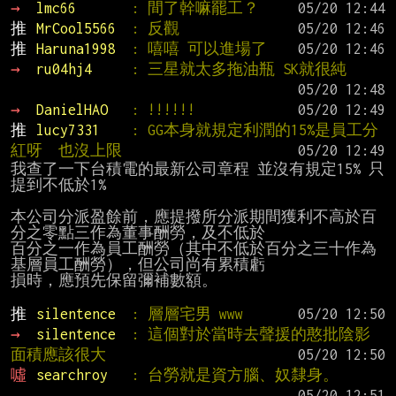
→ 
lmc66       
: 間了幹嘛罷工？
推 
MrCool5566  
: 反觀
推 
Haruna1998  
: 嘻嘻 可以進場了
→ 
ru04hj4     
: 三星就太多拖油瓶 SK就很純
→ 
DanielHAO   
: !!!!!!
推 
lucy7331    
: GG本身就規定利潤的15%是員工分
紅呀  也沒上限
我查了一下台積電的最新公司章程 並沒有規定15% 只
提到不低於1%

本公司分派盈餘前，應提撥所分派期間獲利不高於百
分之零點三作為董事酬勞，及不低於

百分之一作為員工酬勞（其中不低於百分之三十作為
基層員工酬勞），但公司尚有累積虧

損時，應預先保留彌補數額。

推 
silentence  
: 層層宅男 www
→ 
silentence  
: 這個對於當時去聲援的憨批陰影
面積應該很大
噓 
searchroy   
: 台勞就是資方腦、奴隸身。