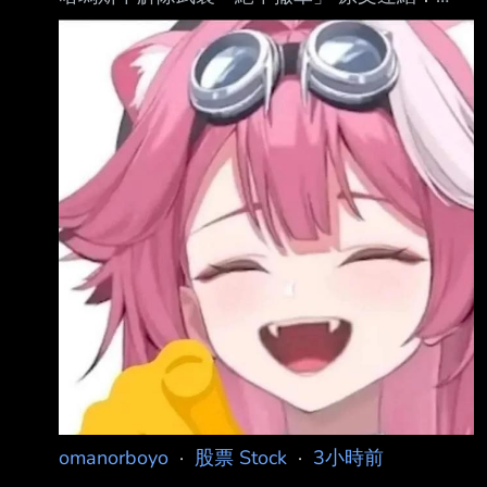
https://www.ettoday.net/news/20260809/321
6214.htm 發布時間： 2026年08月09日 20:37
記者署名： 閔文昱 原文內容： 美國總統川普推
動的加薩和平計畫再遇重大阻礙，以色列總理納
坦雅胡9日表示，以色列 拒絕美方提出的15點方
案，在巴勒斯坦武裝組織「哈瑪斯」（Hamas）
完成真正且全面的 解除武裝前，以軍不會撤出
加薩。納坦雅胡在內閣會議上強調，所謂解除武
裝包括重型武
omanorboyo
·
股票 Stock
·
3小時前