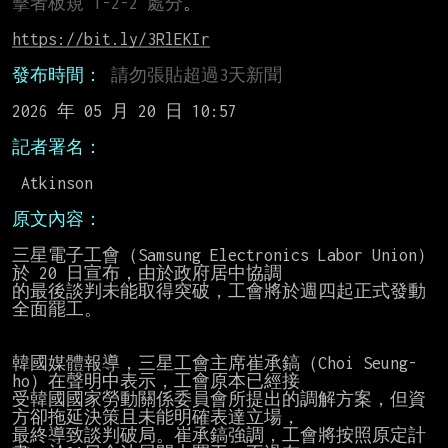
擊者板規 1-2-2 處分
。

https://bit.ly/3RlEKIr
發布時間：
請勿張貼超過3天新聞
2026 年 05 月 20 日 10:57

記者署名：
 Atkinson

原文內容：
三星電子工會（Samsung Electronics Labor Union）
於 20 日宣布，由於政府居中協調

的最後談判未能取得突破，工會將於週四起正式發動
全面罷工。

韓國媒體報導，三星工會主席崔承鎬（Choi Seung-
ho）在聲明中表示，工會原本已經接

受韓國國家勞動關係委員會所提出的調解方案，但資
方卻拖延決策且未能明確表達立場，

最終導致談判破局。崔承鎬強調，工會將按照原定計