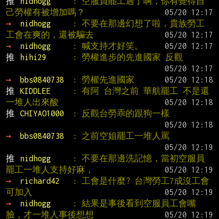
推 
nidhogg     
: 空服員罷工過了啊，你有覺得自
己勞權有被增加嗎？
→ 
nidhogg     
: 不要在那邊幻想了啦，貴族勞工
工會在爽的，還被騙去
→ 
nidhogg     
: 喊支持才好笑。
推 
hihi29      
: 勞權進步的先進國家 反觀
→ 
bbs0840738  
: 勞權先進國家
推 
KIDDLEE     
: 有阿 台灣之前 華航罷工 不是還
一堆人出來酸
推 
CHIYAO1000  
: 反觀台勞乖的跟狗一樣
→ 
bbs0840738  
: 之前空姐罷工一堆人罵
推 
nidhogg     
: 不要在那邊洗記憶，當初空服員
罷工一堆人支持好麻，
→ 
richard42   
: 工會是什麼? 台灣勞工7成沒工會
可加入
→ 
nidhogg     
: 結果是事後看到空服員工會嘴
臉，才一堆人事後想想