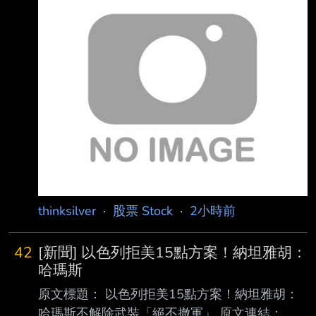
21:26 記者署名： 鉅亨網編譯 鍾詠翔 綜合外電
原文內容： 蘋果 (AAPL-US) 正在 iPhone、
MacBook 等產品線中測試長鑫存儲（CXMT）的
記憶體晶片 ，以緩解人工智慧（AI）熱潮引發
的記憶體短缺問題。 據《華爾街日報》9 日（周
日）報導，知情人士透露，蘋果已與中國最大晶
片製造商長鑫 存儲就零件供應展開初
thinksilver
·
股票 Stock
·
2小時前
42
[新聞] 以色列拒美15點方案！納坦雅胡：
哈瑪斯
原文標題： 以色列拒美15點方案！納坦雅胡：
哈瑪斯不解除武裝「絕不撤軍」 原文連結：