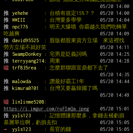
推 
yehehe      
: 台積有規定15%？？
推 
WWIII       
: 台灣要多學學
推 
npc776      
: 明天大爆噴 你霸越久我們吃轉單
吃越爽
推 
david95525  
: 股版都股東資方立場  來這裡找
勞方立場不就好笑
推 
SwampDonkey 
: 宅男是貶義詞嗎
推 
terryyang214
: 周東
噓 
trf835rea   
: 怎麼群聯跟宜鼎都下去了
推 
malowda     
: 讚最好霸工1年
推 
kimura0701  
: 台灣又要贏韓國了嗎
噓 
linlinme5208
: 
https://i.imgur.com/ruFImQa.jpeg
推 
yyls123     
: 記憶體賺那麼多，拿錢去補虧損
基層單位啊，虧損去扣
→ 
yyls123     
: 長官的錢