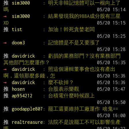
推 
sim3000     
: 明天非韓記憶體可以一根向上了
嗎
→ 
sim3000     
: 結果發現我的988A成分股有三星 
XD
推 
tist        
: 加油！幹死貪婪老闆
→ 
doom3       
: 記憶體是不是又要漲了
推 
davidrick   
: 虧損的業務部門？沒有業務部門
其他部門怎麼運作？
→ 
davidrick   
: 照這個邏輯董事會也沒有產出
啊，還領那麼多錢，怎
→ 
davidrick   
: 麼不砍掉？
推 
hosen       
: 台股表示樂觀
推 
ap954212    
: 台積電什麼時候跟上
推 
goodapple807
: 罷工還要維持工廠運作 啥鬼==
推 
realtreasure
: 法院不是說罷工不可以影響生產
嗎