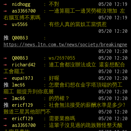
→ 
nidhogg     
: 不對
→ 
as3366700   
: 一邊算罷工一邊哭勞權沒增加 左
右腦互搏不累嗎
→ 
uv5566      
: 有些人真的當奴工當慣惹
推 
Q00863      
: 
https://news.ltn.com.tw/news/society/breakingne
→ 
Q00863      
: ws/2697055
→ 
richard42   
: 連工會都沒辦法成立 還妄想配合
工會罷工
→ 
eupa1973    
: 好喔
推 
lmc66       
: 怎麼會幻想在金字塔頂端的勞工
罷工 能提升到你底層
→ 
lmc66       
: 的勞權？
推 
ericf129    
: 社會無法接受的薪酬水準是多少? 
難道三星其他部門不
→ 
ericf129    
: 需要業務嗎
→ 
as3366700   
: 這輩子沒見過的跪族難怪整天酸