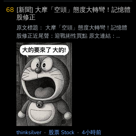
68
[新聞] 大摩「空頭」態度大轉彎！記憶體
股修正
原文標題： 大摩「空頭」態度大轉彎！記憶體
股修正近尾聲：迎戰術性買點 原文連結：
https://reurl.cc/VnRObR 發布時間： 2026-08-
08 14:10 記者署名： 鉅亨網 編譯 莊閔棻 原文
內容： 曾因看空南韓半導體股而被市場封為
「空頭代言人」的摩根士丹利分析師 Shawn
Kim，如今態度大轉彎。他在最新報告中指出，
這波記憶體產業最激烈的股價修正 已進入尾
聲，目前的估值水位反而提供了具吸引力的「戰
術性進場」機會。 Kim 在報告中指出，市場對記
憶體股的關注焦點，正從「價格週期何時
thinksilver
·
股票 Stock
·
4小時前