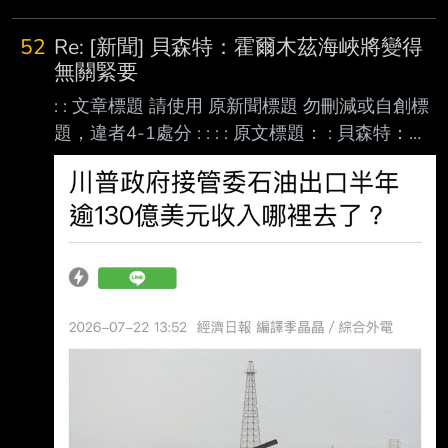
52
Re: [新聞] 貝森特：霍爾木茲海峽將變得
無關緊要
: : 文章標題 請使用 原新聞標題 勿刪減或自創標
題，違者4-1處分 : : : : 原文標題： : 貝森特：霍
爾木茲海峽將變得無關緊要 : 請勿刪減或自創標
題，違者4-1處分，此行請刪除 : : 原文連結： :
https://www.epochtimes.com/b5/26/8/8/n1482
6005.htm/amp : 網址超過一行，請用縮網址，
連結不能點擊者板規 1-2-2 處分。 : : 發布時
間： : 更新: 2026年08月09日 5:20 AM : 請勿張
貼超過3天新聞 : : 記者署名