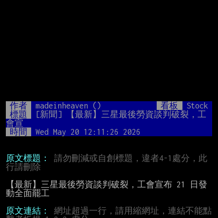
作者
madeinheaven ()
看板
Stock
標題
[新聞] 【最新】三星最後勞資談判破裂，工
會宣
時間
Wed May 20 12:11:26 2026
原文標題：
請勿刪減或自創標題，違者4-1處分，此
行請刪除
【最新】三星最後勞資談判破裂，工會宣布 21 日發
動全面罷工

原文連結：
網址超過一行，請用縮網址，連結不能點