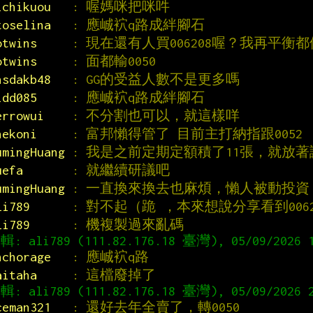
ichikuou   
: 喔媽咪把咪吽
toselina   
: 應峸袕q路成絆腳石
otwins     
: 現在還有人買006208喔？我再平衡
otwins     
: 面都輸0050
nsdakb48   
: GG的受益人數不是更多嗎
idd085     
: 應峸袕q路成絆腳石
errowui    
: 不分割也可以，就這樣咩
nekoni     
: 富邦懶得管了 目前主打納指跟0052
umingHuang 
: 我是之前定期定額積了11張，就放
uefa       
: 就繼續研議吧
umingHuang 
: 一直換來換去也麻煩，懶人被動投資 =
li789      
: 對不起（跪 ，本來想說分享看到006
li789      
: 機複製過來亂碼
nchorage   
: 應峸袕q路
aitaha     
: 這檔廢掉了
ceman321   
: 還好去年全賣了，轉0050