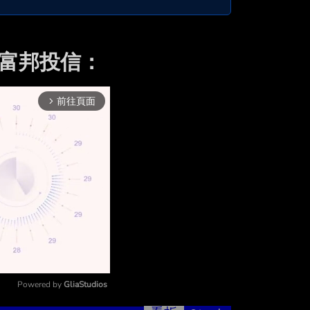
 富邦投信：
前往頁面
arrow_forward_ios
Powered by 
GliaStudios