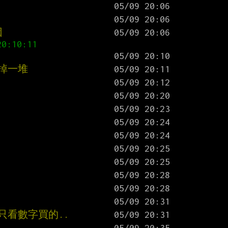
因
掉一堆
只看數字買的..