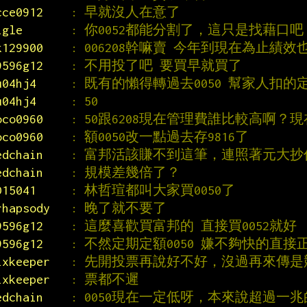
cce0912    
: 早就沒人在意了
igle       
: 你0052都能分割了，這只是找藉口吧
k129900    
: 006208幹嘛賣 今年到現在為止績效也
9596g12    
: 不用投了吧 要買早就買了
u04hj4     
: 既有的懶得轉過去0050 幫家人扣的
u04hj4     
: 50
oco0960    
: 50跟6208現在管理費誰比較高啊？
oco0960    
: 額0050改一點過去存9816了
edchain    
: 富邦活該賺不到這筆，連照著元大
edchain    
: 規模差幾倍了？
D15041     
: 林哲瑄都叫大家買0050了
rhapsody   
: 晚了就不要了
9596g12    
: 這麼喜歡買富邦的 直接買0052就好
9596g12    
: 不然定期定額0050 嫌不夠快的直接
ixkeeper   
: 先開投票再說好不好，沒過再來傳
ixkeeper   
: 票都不遲
edchain    
: 0050現在一定低呀，本來說超過一兆的