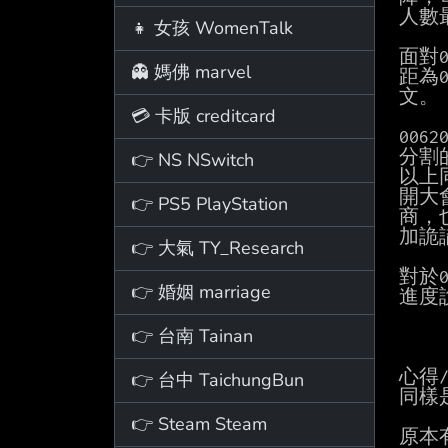
人數最
👧 女孩 WomenTalk
面對
👻 媽佛 marvel
距為0
文。

💳 卡版 creditcard
00
分割
👉 NS NSwitch
以上
開大
👉 PS5 PlayStation
商，
加詭
👉 大氣 TY_Research
對於
👉 婚姻 marriage
進度
👉 台南 Tainan
心得/
👉 台中 TaichungBun
同樣
👉 Steam Steam
原本