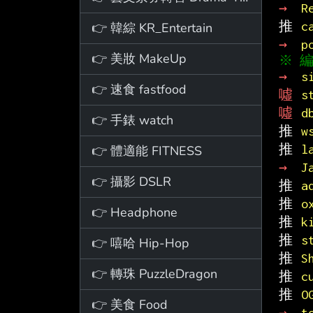
→ 
R
推 
c
👉 韓綜 KR_Entertain
→ 
p
👉 美妝 MakeUp
→ 
s
👉 速食 fastfood
噓 
s
噓 
d
👉 手錶 watch
推 
w
推 
l
👉 體適能 FITNESS
→ 
J
👉 攝影 DSLR
推 
a
推 
o
👉 Headphone
推 
k
推 
s
👉 嘻哈 Hip-Hop
推 
S
👉 轉珠 PuzzleDragon
推 
c
推 
O
👉 美食 Food
→ 
t