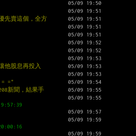
都優先賣這個，全方
著讓他股息再投入
 ="
208新聞，結果手