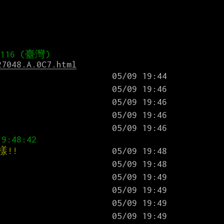
27048.A.0C7.html
樣!!