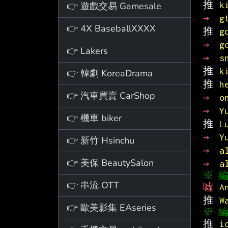
推 
k
👉 遊戲交易 Gamesale
→ 
g
👉 4X BaseballXXXX
推 
g
→ 
g
👉 Lakers
→ 
s
推 
k
👉 韓劇 KoreaDrama
推 
h
👉 汽車買賣 CarShop
→ 
o
→ 
Y
👉 機車 biker
推 
L
→ 
Y
👉 新竹 Hsinchu
→ 
a
👉 美保 BeautySalon
→ 
a
👉 串流 OTT
噓 
A
推 
W
👉 歐美影集 EAseries
推 
i