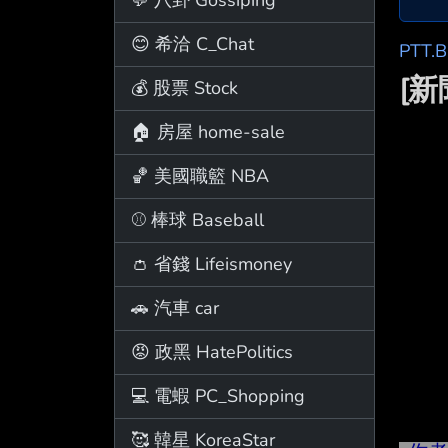
😊 希洽 C_Chat
PTT.
[
💰 股票 Stock
🏠 房屋 home-sale
🏀 美國職籃 NBA
⚾ 棒球 Baseball
👛 省錢 Lifeismoney
🚗 汽車 car
😡 政黑 HatePolitics
💻 電蝦 PC_Shopping
🥰 韓星 KoreaStar