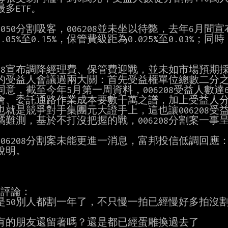
多ETF。

0050分割吸客，006208並未坐以待斃，去年6月
.05%至0.15%，保管費級距為0.025%至0.03
6208宣布調降經理費、保管費迎戰，並未如市場預期
的受益人會議過兩大關：首先受益權單位總數二分
同意，截至今年5月第一周資料，006208受益人數達
會、委託通路作業成本要數千萬之譜，加上受益人
也就是競爭對手集團元大證手上，這也讓006208
譎難測，基於不打沒把握的戰，006208分割案一事呈
006208分割案未能更進一消息，富邦投信低調回
說明。

評論：

是50別人都割一年了，不只慢一拍已經慢好多拍沒割
有的朋友還留著嗎？還是都已經蛋雕換過去了
