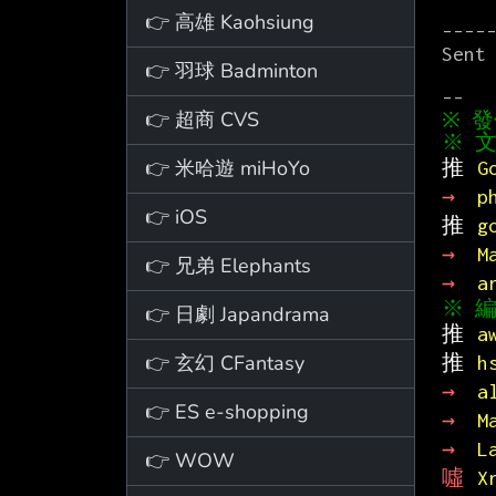
👉 高雄 Kaohsiung
-----
Sent 
👉 羽球 Badminton
👉 超商 CVS
※ 文
👉 米哈遊 miHoYo
推 
G
→ 
p
👉 iOS
推 
g
→ 
M
👉 兄弟 Elephants
→ 
a
👉 日劇 Japandrama
推 
a
👉 玄幻 CFantasy
推 
h
→ 
a
👉 ES e-shopping
→ 
M
→ 
L
👉 WOW
噓 
X