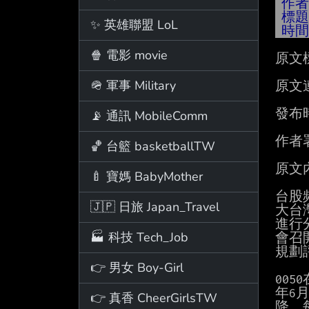
作
標
✨ 英雄聯盟 LoL
時
🍿 電影 movie
原文
🪖 軍事 Military
原文
發布時
📡 通訊 MobileComm
作者
🏀 台籃 basketballTW
原文
🍼 寶媽 BabyMother
台股
🇯🇵 日旅 Japan_Travel
大台
進行
🏭 科技 Tech_Job
會召
規劃
👉 男女 Boy-Girl
00
年6
👉 真香 CheerGirlsTW
降，