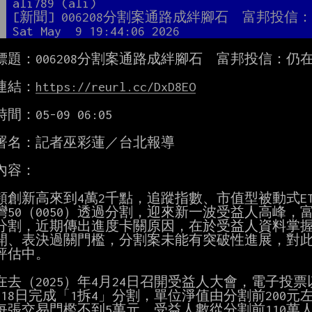
者
ali789 (ali)
題
[新聞] 006208分割案通路成絆腳石　富邦投信
間
Sat May  9 19:44:06 2026
標題：006208分割案通路成絆腳石　富邦投信：仍在
連結：
https://reurl.cc/DxD8EO
間：05-09 06:05

署名：記者巫彩蓮／台北報導

內容：

頻創新高來到4萬2千點，追蹤指數、市值型被動式E
灣50（0050）透過分割，迎來新一波受益人高峰，富邦
分割，近期傳出進度卡關原因，在於受益人資料掌
開、表決過關門檻，分割案未能有突破性進展，對此，
評估中。

50在去（2025）年4月24日召開受益人大會，電子投
月18日完成「1拆4」分割，單位淨值由分割前200元
每張交易門檻不到5萬元，受益人數從分割前110萬