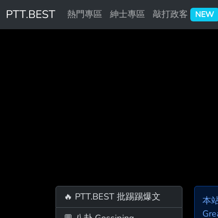
PTT.BEST
熱門專區
紳士專區
敲打政客
NEW
🔥 PTT.BEST 批踢踢爆文
本
Gre
💬 八卦 Gossiping