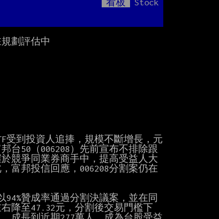
看板
Stock
Mute
：
規劃評估中

TF受到投資人追捧，規模不斷增長，元
台50（006208）先前宣布不排除跟
握於競爭同業券商手中，提高受益人大
富邦投信回應，006208分割案仍在
票以94%贊成率通過分割決議案，並在同
左右降至47.32元，分割後交易門檻下
人，成長到近期277萬人，成為台股受益