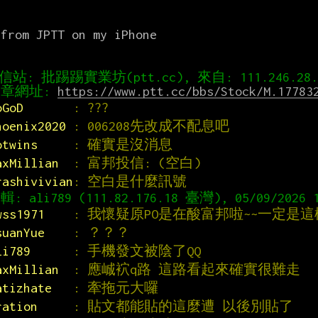


from JPTT on my iPhone

章網址: 
https://www.ptt.cc/bbs/Stock/M.17783
oGoD       
: ???
hoenix2020 
: 006208先改成不配息吧
otwins     
: 確實是沒消息
axMillian  
: 富邦投信: (空白)
rashivivian
: 空白是什麼訊號
wss1971    
: 我懷疑原PO是在酸富邦啦~~一定是這
suanYue    
: ？？？
li789      
: 手機發文被陰了QQ
axMillian  
: 應峸袕q路 這路看起來確實很難走
atizhate   
: 牽拖元大囉
ration     
: 貼文都能貼的這麼遭 以後別貼了