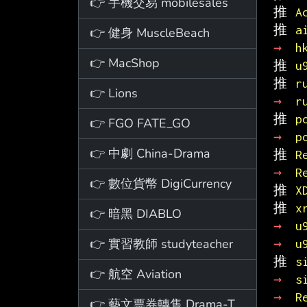
👉 手機交易 mobilesales
推 
A
推 
a
👉 健身 MuscleBeach
→ 
h
👉 MacShop
推 
u
推 
r
👉 Lions
→ 
r
推 
p
👉 FGO FATE_GO
→ 
p
👉 中劇 China-Drama
推 
R
→ 
R
👉 數位貨幣 DigiCurrency
推 
X
推 
x
👉 暗黑 DIABLO
→ 
u
👉 實習教師 studyteacher
→ 
u
推 
s
👉 航空 Aviation
→ 
s
→ 
R
👉 藝文票券轉售 Drama-Ticket