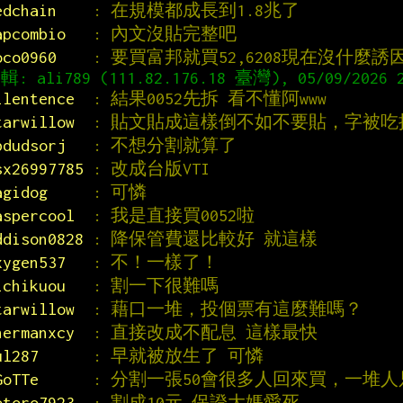
edchain    
: 在規模都成長到1.8兆了
apcombio   
: 內文沒貼完整吧
oco0960    
: 要買富邦就買52,6208現在沒什麼誘
ilentence  
: 結果0052先拆 看不懂阿www
tarwillow  
: 貼文貼成這樣倒不如不要貼，字被吃
bdudsorj   
: 不想分割就算了
sx26997785 
: 改成台版VTI
agidog     
: 可憐
aspercool  
: 我是直接買0052啦
ddison0828 
: 降保管費還比較好 就這樣
xygen537   
: 不！一樣了！
ichikuou   
: 割一下很難嗎
tarwillow  
: 藉口一堆，投個票有這麼難嗎？
hermanxcy  
: 直接改成不配息 這樣最快
ul287      
: 早就被放生了 可憐
GoTTe      
: 分割一張50會很多人回來買，一堆人
otoro7923  
: 割成10元 保證大媽愛死