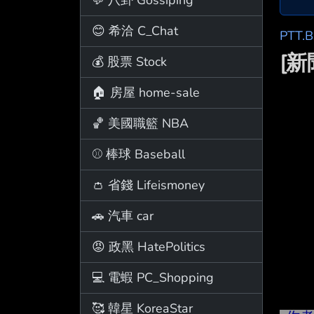
😊 希洽 C_Chat
PTT.
[新
💰 股票 Stock
🏠 房屋 home-sale
🏀 美國職籃 NBA
⚾ 棒球 Baseball
👛 省錢 Lifeismoney
🚗 汽車 car
😡 政黑 HatePolitics
💻 電蝦 PC_Shopping
🥰 韓星 KoreaStar