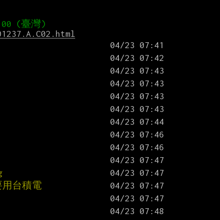
01237.A.C02.html
g
要用台積電