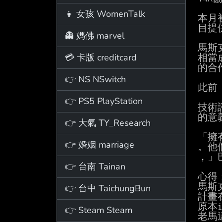
👧 女孩 WomenTalk
本月
目提
👻 媽佛 marvel
馬斯
💳 卡版 creditcard
相當
的合
👉 NS NSwitch
此前
👉 PS5 PlayStation
技術諮
的意
👉 大氣 TY_Research
「擁
👉 婚姻 marriage
。他
，」
👉 台南 Tainan
心得：
馬斯
👉 台中 TaichungBun
計畫在t
原本
👉 Steam Steam
老馬這