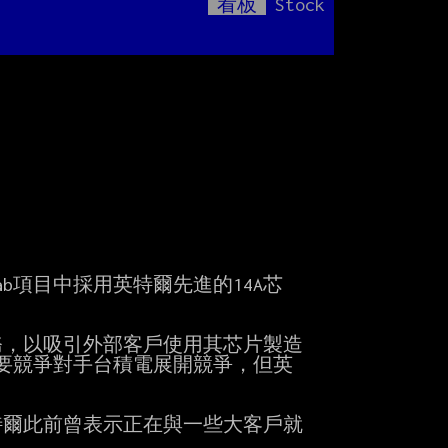
看板
Stock
Mute
A
ab項目中採用英特爾先進的14A芯

，以吸引外部客戶使用其芯片製造

要競爭對手台積電展開競爭，但英

特爾此前曾表示正在與一些大客戶就
