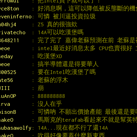
errowui    
: 把intel買下就可以了！
yce8ton    
: 好消息啊，這可以降低被反壟斷的機
eveninferno
: 可憐 被川逼投資拉圾
u04hj4     
: Z5 真的很強欸
rivatecho  
: 14A可以吃漢堡嗎
3648211    
: 完了完了 嘉偉老蘇預測在前 老蘇是
oeoe       
: intel最近好消息太多 CPU也賣很
heday      
: 吃漢堡XD
oeoe       
: 搞半導體還是得要華人
800525     
: 要在Intel吃漢堡了嗎
ate56      
: 老蘇的浮木
WIII       
: 崩
iuAnOP     
: 888888888
irva       
: 沒人在乎
oisonB     
: 可憐吶 不願出價搶產能 最後還是要
nakeO      
: 馬斯克的terafab看起來不就是幫
subasawolfy
: 14A...現在都不行了還14A
nakeO      
: 吹得好像要蓋什麼新東西