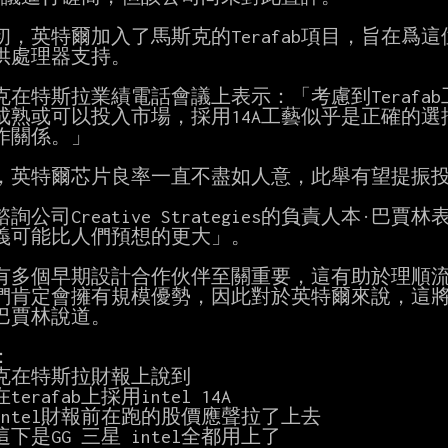
初，英特爾加入了馬斯克的Terafab項目，旨在爲
供處理器支持。

克在特斯拉業績電話會議上表示：「考慮到Terafab
成熟或可以投入市場，採用14A工藝似乎是正確的選
作關係。」

，英特爾芯片良率一直不盡如人意，此舉有望提振投
詢公司Creative Strategies的負責人本·巴
義可能比人們預想的更大」。

有多個早期設計合作伙伴至關重要，這有助於理順流
們肯定會擁有規模優勢，因此對於英特爾來說，這將
巴賈林說道。



克在特斯拉財報上說到

erafab上採用intel 14A

intel財報前在跑的股價應聲拉了上去

下是GG 三星 intel全都用上了
