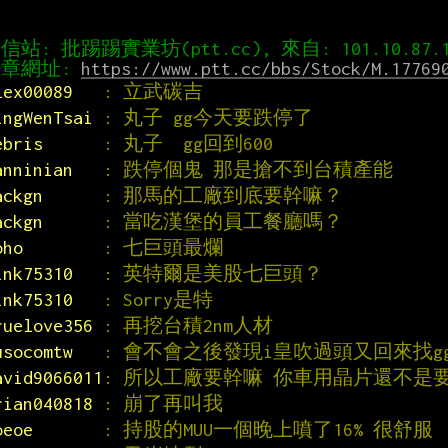
章網址: 
https://www.ptt.cc/bbs/Stock/M.17769
lex00089   
: 立武碳吉
ingWenTsai 
: 丸子 gg今天要跌停了
ebris      
: 丸子  gg回到600
anninian   
: 跌停個鬼 那是搶不到台積產能
ackgn      
: 那馬的工廠到底要幹嘛？
ackgn      
: 當吃漢堡的員工餐廳嗎？
oho        
: 七巨頭最爛
ink75310   
: 英特爾是美股七巨頭？
ink75310   
: Sorry是特
ruelove356 
: 再挖台積2nm人材
usocomtw   
: 會不會之後發現i皇吹過頭又回來找g
avid9066011
: 所以工廠要幹嘛 你車用晶片還不是
rian040818 
: 崩了再叫我
oeoe       
: 持股的MUU一個晚上噴了16% 很舒服