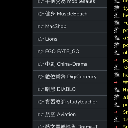
推 
h
👉 手機交易 mobilesales
推 
t
👉 健身 MuscleBeach
推 
h
推 
r
👉 MacShop
推 
p
推 
a
👉 Lions
推 
p
👉 FGO FATE_GO
推 
o
→ 
p
👉 中劇 China-Drama
推 
s
推 
h
👉 數位貨幣 DigiCurrency
→ 
W
👉 暗黑 DIABLO
推 
H
推 
a
👉 實習教師 studyteacher
推 
p
→ 
S
👉 航空 Aviation
推 
t
👉 藝文票券轉售 Drama-Ticket
→ 
S