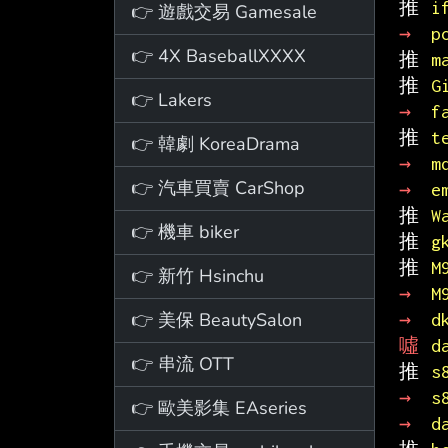
推 
i
👉 遊戲交易 Gamesale
→ 
p
👉 4X BaseballXXXX
推 
m
推 
G
👉 Lakers
→ 
f
推 
t
👉 韓劇 KoreaDrama
→ 
m
👉 汽車買賣 CarShop
→ 
e
推 
W
👉 機車 biker
推 
g
推 
M
👉 新竹 Hsinchu
→ 
M
👉 美保 BeautySalon
→ 
d
噓 
d
👉 串流 OTT
推 
s
→ 
s
👉 歐美影集 EAseries
→ 
d