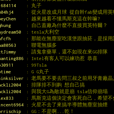
1684114    
: 丸子
u04hj4     
: 從火星改成月球 從自幹fab變成用英
oeyChen    
: 越來越看不懂馬斯克這在幹嘛?
qhung      
: 自己蓋廠為什麼不直接買英特爾？
aydream50  
: tesla大利空
afcfh      
: 那能在無塵室吃漢堡跟抽菸，是採用
aa80563    
: 聯電無腦多
ctJimmy    
: 請鬼拿藥單，還不如現在來GG排隊
uanting886 
: Intel有客人可以練功惹 恭喜
p30911     
: 99Tsla
otime      
: G G丸子
hinksilver 
: 老馬要不要去問三叔之前用牙膏廠晶
ackli2004  
: 排隊排不到齁 想自己搞
ackli2004  
: 與我大G為敵就是崩 tsla信仰崩塌
lex833     
: 馬斯克這個決定會害死自己，希望不
incent6964 
: 火星不去了來搞半導體無塵室抽煙
orrischip  
: GG：不是啊...乾！