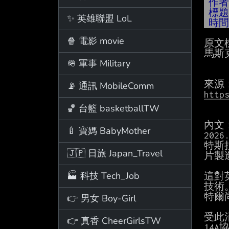
作
標
✨ 英雄聯盟 LoL
時
🍿 電影 movie
原文
馬斯克
🪖 軍事 Military
📡 通訊 MobileComm
http
🏀 台籃 basketballTW
內文：
🍼 寶媽 BabyMother
2026.
特斯
🇯🇵 日旅 Japan_Travel
片製
🏭 科技 Tech_Job
這對
技術
特爾
👉 男女 Boy-Girl
受此
👉 真香 CheerGirlsTW
14