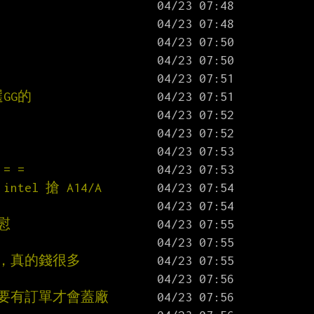
GG的
= =
intel 搶 A14/A
慰
，真的錢很多
得要有訂單才會蓋廠