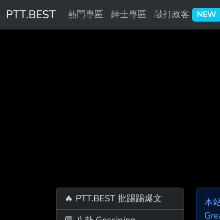
PTT.BEST
熱門專區
紳士專區
敲打政客
NEW
🔥 PTT.BEST 批踢踢爆文
本
Gre
💬 八卦 Gossiping