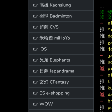
👉 高雄 Kaohsiung
👉 羽球 Badminton
※ 文
→ 
a
👉 超商 CVS
推 
Y
推 
d
👉 米哈遊 miHoYo
推 
g
👉 iOS
推 
j
→ 
j
👉 兄弟 Elephants
推 
u
噓 
p
👉 日劇 Japandrama
→ 
p
推 
t
👉 玄幻 CFantasy
推 
k
👉 ES e-shopping
噓 
d
→ 
b
👉 WOW
推 
p