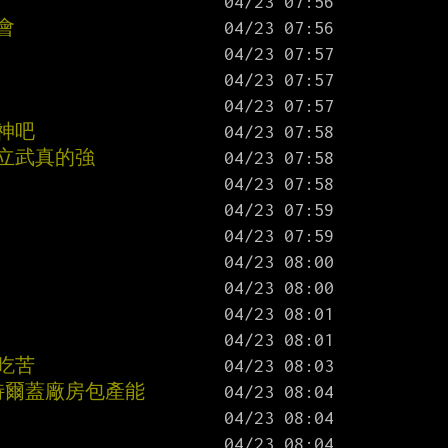
會
神吧
好 立武真的強
吃苦
英特爾蓋廠房包產能