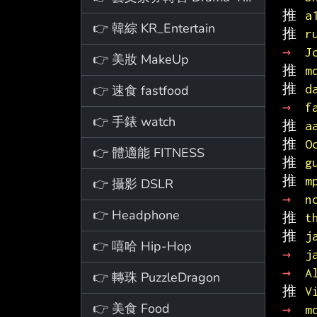
推 
a
👉 韓綜 KR_Entertain
推 
r
→ 
J
👉 美妝 MakeUp
推 
m
推 
d
👉 速食 fastfood
→ 
f
👉 手錶 watch
推 
a
推 
O
👉 體適能 FITNESS
推 
g
推 
m
👉 攝影 DSLR
→ 
n
👉 Headphone
推 
t
推 
j
👉 嘻哈 Hip-Hop
→ 
j
→ 
A
👉 轉珠 PuzzleDragon
推 
V
👉 美食 Food
→ 
m