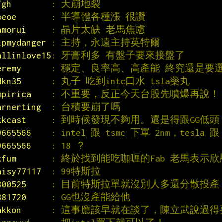
fgh        
: 天崩地裂
oeoe       
: 半導體各種漲 很讚
amorui     
: 晶片太缺 老馬焦慮
ipmydanger 
: 主持，永遠主持英特爾
allinlove15
: 牙膏利多 有盤子要來接盤了
eremy      
: 穩定、良率高、高產能 終究還是要選
dkn35      
: 丸子 吃到intc口水 tsla藥丸
mpirica    
: 不重要，反正今天台股先噴爆再說！
arnerting  
: 台積要崩了嗎
kkcast     
: 到時候發現不夠用。還是得跟GG低頭 
9665566    
: intel 跟 tsmc 下單 2nm，tesla 跟 
9665566    
: 18 ？
kfum       
: 終於找到能吃咖喱的Fab 老馬表示欣
aisy77117  
: 99特斯拉
800525     
: 目前特斯拉單就沒別人多還分散投產
881720     
: GG也沒產能給他
akkon      
: 這事應該早就在談了，陳立武說過