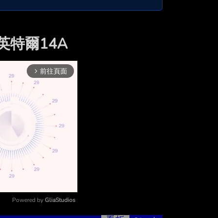
用英特爾14A
前往頁面
arrow_forward_ios
Powered by 
GliaStudios