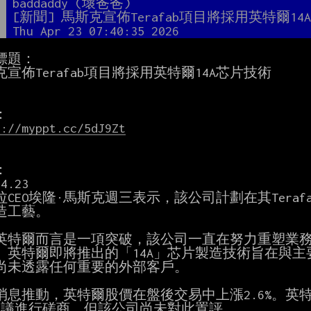
者
baddaddy (壞爸爸)
題
[新聞] 馬斯克宣佈Terafab項目將採用英特爾14
間
Thu Apr 23 07:40:35 2026
標題：

宣佈Terafab項目將採用英特爾14A芯片技術

s://myppt.cc/5dJ9Zt


4.23

拉CEO埃隆·馬斯克週三表示，該公司計劃在其Teraf
造工藝。

英特爾而言是一項突破，該公司一直在努力重塑業務
。英特爾即將推出的「14A」芯片製造技術旨在與主
尚未透露任何重要的外部客戶。

消息推動，英特爾股價在盤後交易中上漲2.6%。英
A協議進行磋商，但該公司尚未對此置評。
