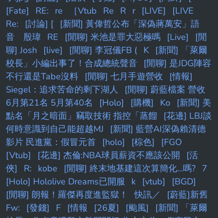
[Fate]
RE:
re
［Vtub
Re
R
r
[LIVE]
[LIVE
Re:
[討論] [
[新聞] 黃偉哲公布「深偽蔣萬安」語
音 殷瑋
RE
[閒聊] 米池是罪大惡極嗎
[Live]
[閒
聊] Josh
[live]
[閒聊] 李冠儀FB (
K
[新聞] 「萊爾
校長」小編出事了！合成總統聲音
[閒聊] 是JDG陣容
不行還是Tabe沒料
[閒聊] 七月手遊營收
[情報]
Siegel：追求苦命的剩下湖人
[閒聊] 蔚藍檔案 營收
6月第21名 5月第40名
[Holo]
[購機]
Ko
[新聞] 美
點名「月之暗面」竊取技術 指控「蒸餾
[花邊] LBJ談
何時意識到自己能超越MJ
[新聞] 藍營AI深偽賴清德
影片 民進黨：假冒元首
[holo]
[棕色]
[FGO
[Vtub]
[花邊] 杰倫:NBA球員薪資不應該公開
[活
俠]
R:
kobe
[閒聊] 終末地基建這次算簡化...嗎?
7
[Holo] Hololive Dreams已開服
k
[vtub]
[BGD]
[閒聊] 朗報！羅傑再度進監獄！
快訊／
[蔚藍]新舊
Fw:
[發錢]
F
[情報
[26夏]
[颱風]
[新聞] 「萊爾