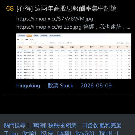
68
[心得] 這兩年高股息報酬率集中討論
https://i.mopix.cc/S7W6WM.jpg
https://i.mopix.cc/i6i2z5.jpg 曾經，我也迷茫，
看著碗裡高股息三本柱那死魚價格，巴著碗外權
值股還有0050，00631L 那狂飆的態勢，不斷
嘆息，不斷扼腕。 曾經，我也起心動念，想把
高股息三本柱還有其他附加的月配都賣掉。乾脆
心一橫，轉進 當時認為已經過高的市值型與權
值股。 後來我大部分忍住了，賣掉月配，月配
股價就一路往上飆，季配賣非常，非常少，所以
bingoking
·
股票 Stock
·
2026-05-09
依 然吃到絕大多數漲幅。 也許對我們這群從一
開始存股，就存高股息的來說，
熱門搜尋
：
[鳴潮] 秧秧·玄翎第一日營收 酷狗完蛋
了.jpg
[討論]
[活俠
[母雞]
[MyGO]
[問卦]
[