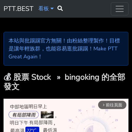
PTT.BEST
看板
本站與批踢踢官方無關！由粉絲整理製作！目標
是讓年輕族群，也能容易逛批踢踢！Make PTT
Great Again！
💰
股票 Stock
»
bingoking 的全部
發文
前往頁面
arrow_forward_ios