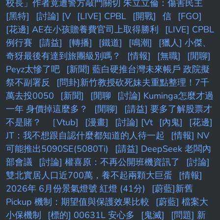
校長」作者竟遭警方敲門關切 朱立立倫：傷害民主
[黑特]
[討論] [V
[LIVE] CPBL
[開戰]
信
[FGO]
[花邊] AE在小孩贍養費官司上取得勝利
[LIVE] CPBL
例行賽
[請益]
[轉播]
[鐵道]
[鳴潮]
[獵人] 小傑、
奇犽最後有達到旅團級別嗎？
[情報]
[無職]
[閒聊]
Peyz太慘了吧
[新聞] 藍白硬推台灣未來帳戶 政院擬
祭不副署反
[問卦]新竹教授砍死妹夫重點整理！7千
萬去投0050
[新聞]
[閒聊
[討論] Kuminga怎麼才過
一年 身價掉這麼多？
[閒聊]
[請益] 要多了解股票才
不是賭？
［Vtub]
[漫畫]
[討論] [Vt
[內鬼]
[花邊]
JT：我不想跟自認什麼都知道的人待一起
[情報] NV
可能推出5090SE(5080Ti)
[請益] DeepSeek 老闆內
部會議
[討論] 權喜原：不再公開班機資訊了
[討論]
雙北實居人口近700萬，養不起兩顆大巨蛋
[情報]
2026年 6月份景氣燈號 紅燈 (41分)
[蔚藍]新舊
Pickup 機制：期望值與保護效果比較
[蔚藍] 檔案大
小保機制
[標的] 00631L 安心多
[鬼滅]
[問題] 新