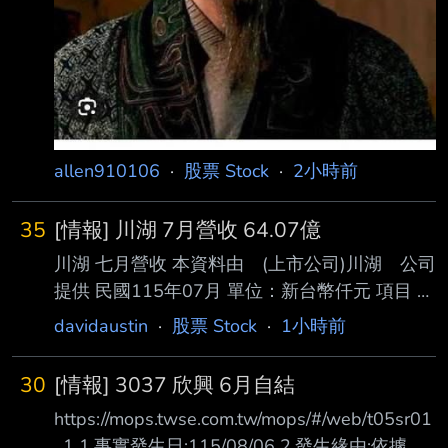
allen910106
·
股票 Stock
·
2小時前
35
[情報] 川湖 7月營收 64.07億
川湖 七月營收 本資料由 (上市公司)川湖 公司
提供 民國115年07月 單位：新台幣仟元 項目 營
業收入淨額 本月 6,407,256 去年同期
davidaustin
·
股票 Stock
·
1小時前
1,406,573 增減金額 5,000,683 增減百分比
355.52 本年累計 22,687,022 去年累計
30
[情報] 3037 欣興 6月自結
9,589,506 增減金額 13,097,516 增減百分比
https://mops.twse.com.tw/mops/#/web/t05sr01
136.58 備註 / 營收變化原因說明 新產品開始出
_1 1.事實發生日:115/08/06 2.發生緣由:依據臺