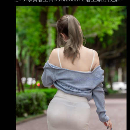
貨，導致年對年營收增幅較大。
灣證券交易所股份有限公司通知辦理 3.財務業務
https://mopsov.twse.com.tw/mops/web/t05st10
資訊: 期間 (月) (季) (最近四季累計) ------ ------
_ifrs
----------------- ------------------------ 最近
1月 與去年 最近1季 與去年 114年第3季至 科目
(115年6月) 同期增減 (115年第2季) 同期增減
115年第2季 核閱數 (%) 核閱數