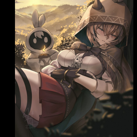
茂、建準、東和鋼鐵、氣立、 鴻準、州巧、邁
科、永擎、泰鼎-KY、為升、光鼎、和桐、旺
宏、 日馳、聯友金屬-創、高力) (永悅健康-創、
全友) 上櫃 漲停家數 (+10%) 27 成交量排行：力
積電、群創、、元大台