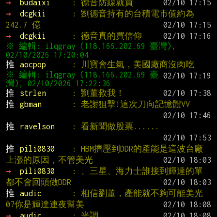
→ 
budaixi     
: 德音防線就買
→ 
dcgkii      
: 劉德音持有的台積電市值約為 
242.7 億
→ 
dcgkii      
: 德音真的買信仰
※ 編輯: ilqgray (118.166.202.69 臺灣), 
推 
aocpop      
: 川寶會生氣，美國廠商沒肉吃
※ 編輯: ilqgray (118.166.202.69 臺
推 
strlen      
: 劉董救我！
推 
gbman       
: 老謝狙擊!這次刀向記憶體VV
推 
ravelson    
: 看新聞做股票......
推 
pili0830    
: HBM擠壓到DDR的產能是這波台廠
上漲的原因，不管美光
→ 
pili0830    
: 、三星、海力士誰接到輝達的單
都不會回頭做DDR
推 
audic       
: 相信劉董，產能就不夠可能美光
0?你是輝達連夜幫美
→ 
audic       
: 光調