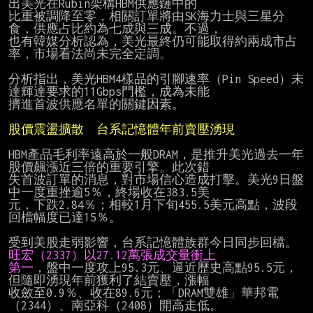
出美光在Rubin架構HBM供應鏈中的

比重被調降至零，相關訂單將由SK海力士與三星分
食，供應占比約為七成與三成。不過，

也有韓媒分析認為，美光最終仍可能取得約兩成市占
率，市場看法尚未完全定調。

分析指出，美光HBM4樣品的引腳速率（Pin Speed）未
達輝達要求的11Gbps門檻，成為未能

擠進首波供應名單的關鍵因素。

股價震盪擴散　台系記憶體年前賣壓湧現
HBM產品毛利率遠高於一般DRAM，是推升美光過去一年
股價飆漲近三倍的重要引擎。此次錯

失首波訂單的消息，對市場信心造成打擊。美光9日盤
中一度重挫逾5％，終場收在383.5美

元，下跌2.84％；相較1月下旬455.5美元高點，波段
回檔幅度已達15％。

受到美股走弱影響，台系記憶體族群今日同步回檔。
旺宏（2337）以27.12萬張成交量衝上
第一
，盤中一度攻上95.3元、逼近歷史高點95.5元，
但隨即湧現年前獲利了結賣壓，漲幅

收斂至0.9％、收在89.6元；「DRAM雙雄」華邦電
（2344）、南亞科（2408）開高走低。
