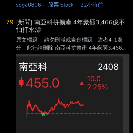
soga0806
·
股票 Stock
·
22小時前
79
[新聞] 南亞科拚擴產 4年豪砸3,466億不
怕打水漂
原文標題： 請勿刪減或自創標題，違者4-1處
分，此行請刪除 南亞科拚擴產 4年豪砸3,466億
不怕打水漂？供應鏈透市場端倪 原文連結： 網
址超過一行，請用縮網址，連結不能點擊者板規
1-2-2 處分。
https://www.ctee.com.tw/news/202608067000
62-439901 發布時間： 請勿張貼超過3天新聞
2026.08.06 03:00 記者署名： 工商時報 李娟萍
原文內容： 董事會決議調高今年資本支出至697
億元、5A新廠導入10奈米製程與EUV設備四大
議題 南亞科董事