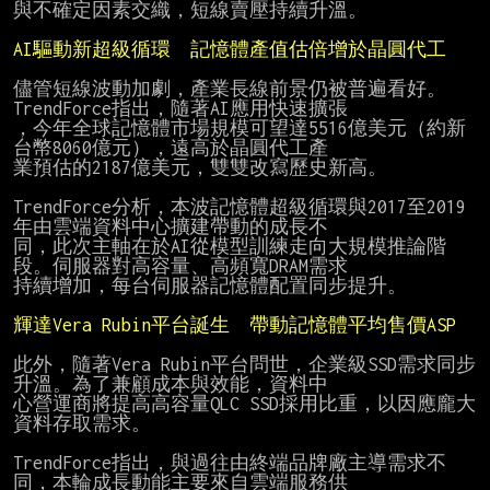
與不確定因素交織，短線賣壓持續升溫。

AI驅動新超級循環　記憶體產值估倍增於晶圓代工
儘管短線波動加劇，產業長線前景仍被普遍看好。
TrendForce指出，隨著AI應用快速擴張

，今年全球記憶體市場規模可望達5516億美元（約新
台幣8060億元），遠高於晶圓代工產

業預估的2187億美元，雙雙改寫歷史新高。

TrendForce分析，本波記憶體超級循環與2017至2019
年由雲端資料中心擴建帶動的成長不

同，此次主軸在於AI從模型訓練走向大規模推論階
段。伺服器對高容量、高頻寬DRAM需求

持續增加，每台伺服器記憶體配置同步提升。

輝達Vera Rubin平台誕生　帶動記憶體平均售價ASP
此外，隨著Vera Rubin平台問世，企業級SSD需求同步
升溫。為了兼顧成本與效能，資料中

心營運商將提高高容量QLC SSD採用比重，以因應龐大
資料存取需求。

TrendForce指出，與過往由終端品牌廠主導需求不
同，本輪成長動能主要來自雲端服務供
