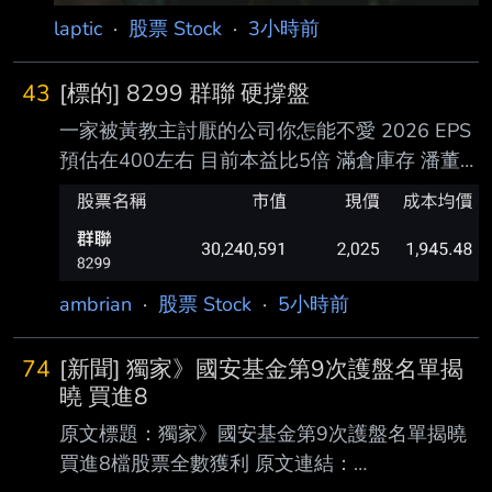
laptic
·
股票 Stock
·
3小時前
43
[標的] 8299 群聯 硬撐盤
一家被黃教主討厭的公司你怎能不愛 2026 EPS
預估在400左右 目前本益比5倍 滿倉庫存 潘董
持續加碼 你還不信？ 硬撐盤
https://i.imgur.com/J6cKTmJ.png --
ambrian
·
股票 Stock
·
5小時前
74
[新聞] 獨家》國安基金第9次護盤名單揭
曉 買進8
原文標題：獨家》國安基金第9次護盤名單揭曉
買進8檔股票全數獲利 原文連結：