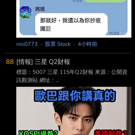
終止連4漲，今（6日）股價回檔，開盤下跌15
元，以563元開 出。開盤後賣壓
nisi0773
·
股票 Stock
·
4小時前
88
[情報] 三星 Q2財報
標題：5007 三星 115年Q2財報 來源：公開資
訊觀測站 網址：
https://mopsov.twse.com.tw/mops/web/t05sr01
_1 內文： 1.提報董事會或經董事會決議日
期:115/08/06 2.審計委員會通過日期:115/08/06
3.財務報告或年度自結財務資訊報導期間 起訖日
期
(XXX/XX/XX~XXX/XX/XX):115/01/01~115/06/