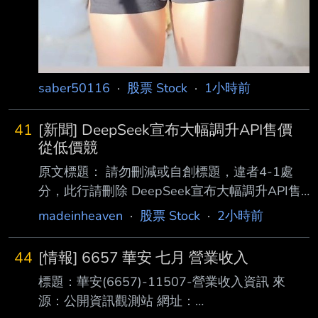
saber50116
·
股票 Stock
·
1小時前
41
[新聞] DeepSeek宣布大幅調升API售價
從低價競
原文標題： 請勿刪減或自創標題，違者4-1處
分，此行請刪除 DeepSeek宣布大幅調升API售
價 從低價競爭轉向商業化獲利 原文連結： 網址
madeinheaven
·
股票 Stock
·
2小時前
超過一行，請用縮網址，連結不能點擊者板規
1-2-2 處分。
44
[情報] 6657 華安 七月 營業收入
https://news.cnyes.com/news/id/6562114 發布
標題：華安(6657)-11507-營業收入資訊 來
時間： 請勿張貼超過3天新聞 2026-08-06
源：公開資訊觀測站 網址：
14:10 記者署名： 劉祥航 原文內容： 曾以「破