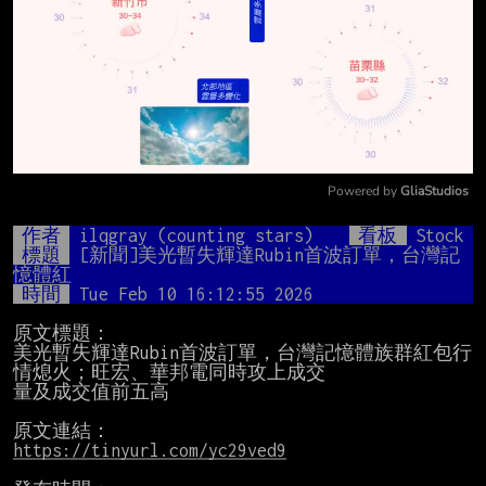
Powered by 
GliaStudios
Mute
作者
ilqgray (counting stars)
看板
Stock
標題
[新聞]美光暫失輝達Rubin首波訂單，台灣記
憶體紅
時間
Tue Feb 10 16:12:55 2026
原文標題：

美光暫失輝達Rubin首波訂單，台灣記憶體族群紅包行
情熄火；旺宏、華邦電同時攻上成交

量及成交值前五高

https://tinyurl.com/yc29ved9