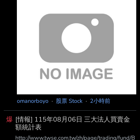
https://mops.twse.com.tw/mops/#/web/t146sb
05?companyId=3260 內文： 本資料由 (上櫃公
司) 威剛 公司提供 民國115年07月 單位：新台
幣仟元 項目 營業收入淨額 本月： 18,379,079
去年同期： 4,261,406 增減金額： 14,117,673
增減百分比： 331.29 本年累計： 82,650,603
去年累計： 26,945,572 增減金額： 55,705,03
omanorboyo
·
股票 Stock
·
2小時前
爆
[情報] 115年08月06日 三大法人買賣金
額統計表
http://www.twse.com.tw/zh/page/trading/fund/B