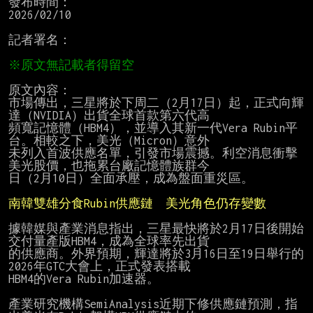
發布時間：

2026/02/10

記者署名：

原文內容：

市場傳出，三星將於下周二（2月17日）起，正式向輝
達（NVIDIA）出貨全球首款第六代高

頻寬記憶體（HBM4），並導入其新一代Vera Rubin平
台。相較之下，美光（Micron）意外

未列入首波供應名單，引發市場震撼。利空消息衝擊
美光股價，也拖累台廠記憶體族群今

日（2月10日）全面承壓，成為盤面重災區。

南韓雙雄分食Rubin供應鏈　美光角色仍存變數
據韓媒與產業消息指出，三星最快將於2月17日後開始
交付量產版HBM4，成為全球率先出貨

的供應商。外界預期，輝達將於3月16日至19日舉行的
2026年GTC大會上，正式發表搭載

HBM4的Vera Rubin加速器。

產業研究機構SemiAnalysis近期下修供應鏈預測，指