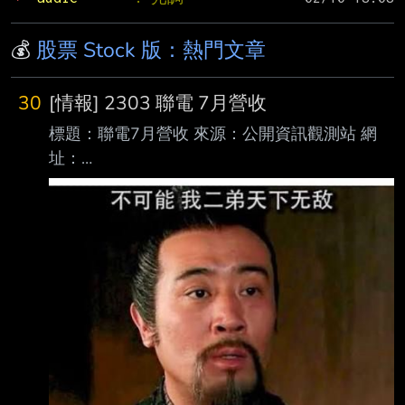
💰
股票 Stock 版：熱門文章
30
[情報] 2303 聯電 7月營收
標題：聯電7月營收 來源：公開資訊觀測站 網
址：
https://mopsov.twse.com.tw/mops/web/index 內
文： 本資料由 (上市公司) 聯電 公司提供 民國
115年07月 單位：新台幣仟元 項目 營業收入淨
額 本月： 23,844,045 去年同期： 20,040,049
增減金額： 3,803,996 增減百分比： 18.98 本
年累計： 153,614,609 去年累計：
136,656,663 增減金額： 16,957,946 增減百分
比： 12.41 備註/營收變化原因