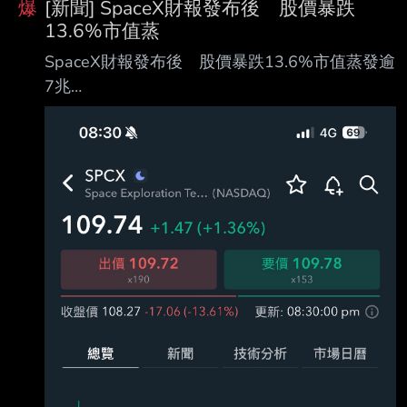
爆
[新聞] SpaceX財報發布後 股價暴跌
杯 我怎麼輸的如此狼狽 是否我對你還有些依戀
13.6%市值蒸
錯過了山頭 無法再回頭 我已經把頭想破 我怎麼
SpaceX財報發布後 股價暴跌13.6%市值蒸發逾
虧的如此狼狽 是否我還期待買點重現 無法再相
7兆
信 相信我自己 膚淺而荒誕的我 賣飛的人
https://www.cna.com.tw/news/afe/2026080600
~~~~~~~~~~~~~~~~~~ 千點的反彈將我心撕
10.aspx 陳正健 1150806 （中央社紐約5日綜合
碎 愚蠢的操作我不想面
外電報導）美國太空探索科技公司（SpaceX）因
人工智慧（AI）相 關支出激增，引發投資人不
安，掩蓋原本優於市場預期的財報表現，公司今
天股價收盤暴 跌13.6%。 美國財經媒體CNBC報
導，SpaceX昨天公布的上市後首份財報顯示，該
公司第2季資本支出 暴增6倍至184億美元，高於
分析師預期，其中大部分支出