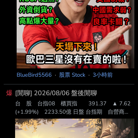
30 4.1月1日累計至本期止營業收入(仟
元):3,133,113 5.1月1日累計至本期止營業毛利
(毛損) (仟元)
BlueBird5566
·
股票 Stock
·
3小時前
爆
[閒聊] 2026/08/06 盤後閒聊
台 股 台指08 櫃買指 391.37 ▲ 7.62
(+1.99%) 2233.50億 日盤 台指期 自營商
+1,299 投信 -412 外資 -2,121 台指選 自營商
-3,005 投信 -341 外資 -1,440 上市 漲停家數
(+10%) 20 (統新、富世達、吉祥全、精聯、聯