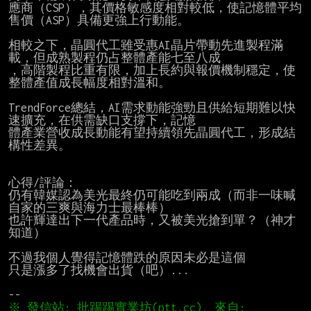
應商（CSP），其價格敏感度相對較低，使記憶體平均
售價（ASP）具備更強上行動能。

相較之下，晶圓代工雖受惠AI晶片帶動先進製程滿
載，但成熟製程仍占整體產能七至八成

，高階製程比重有限，加上長約與報價機制穩定，使
整體產值成長幅度相對溫和。

TrendForce總結，AI需求動能強勁且供給短期難以快
速擴充，在供需缺口支撐下，記憶

體產業營收成長動能有望持續領先晶圓代工，形成結
構性差異。

心得/評論：

仍有韓媒認為美光最終仍可能吃到兩成（而非一味喊
自家的三爽與海力士最棒棒）

也許輝達出下一代產品時，又被美光搶到單？（神才
知道）

不過我個人覺得記憶體跌的原因未必是這個

只是漲多了找機會出貨（吧）...

※ 發信站: 批踢踢實業坊(ptt.cc), 來自: 