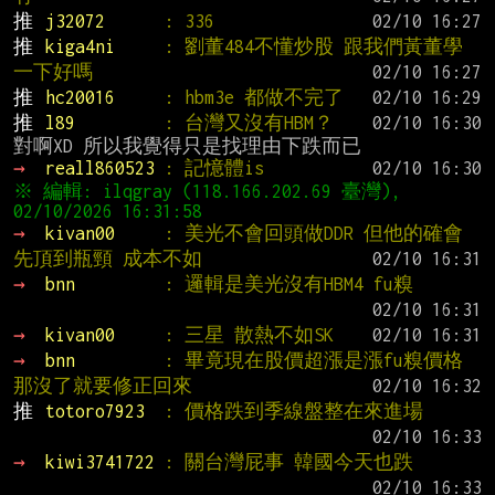
推 
j32072      
: 336
推 
kiga4ni     
: 劉董484不懂炒股 跟我們黃董學
一下好嗎
推 
hc20016     
: hbm3e 都做不完了
推 
l89         
: 台灣又沒有HBM？
→ 
reall860523 
: 記憶體is
※ 編輯: ilqgray (118.166.202.69 臺灣), 
→ 
kivan00     
: 美光不會回頭做DDR 但他的確會
先頂到瓶頸 成本不如
→ 
bnn         
: 邏輯是美光沒有HBM4 fu糗
→ 
kivan00     
: 三星 散熱不如SK
→ 
bnn         
: 畢竟現在股價超漲是漲fu糗價格 
那沒了就要修正回來
推 
totoro7923  
: 價格跌到季線盤整在來進場
→ 
kiwi3741722 
: 關台灣屁事 韓國今天也跌