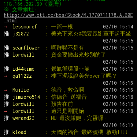
※ 文章網址: 
https://www.ptt.cc/bbs/Stock/M.1770711178.A.B0E
.html
→ 
lessmoref   
: 一篇一根
推 
j32072      
: 美光下來330我要跟劉董平起平坐
推 
seanflower  
: 啊群聯不是有
推 
lordwill    
: 資金要撤出來炒別的了
推 
id44kimo    
: 景氣循環股~~崩
→ 
qa1122z     
: 樓下泥說說美光over了嗎？
→ 
Muilie      
: 德音，救命啊
推 
jimzero514  
: 信德音 送福音
推 
lordwill    
: 預告在前
→ 
lordwill    
: 這只是剛開始
推 
wwrand23    
: MU 還沒賺飽，完蛋囉~
推 
kload       
: 天國的福音 最終號機 啟動!!!!