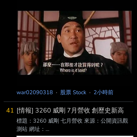
https://mopsov.twse.com.tw/mops/web/index 內
壞式定價」震撼全球 AI 市場的中國新創公司
文： 本資料由 (上市公司)華安 公司提供 民國
DeepSeek，周四 (6 日) 正式宣 布將調升其 API
115年07月 單位：新台幣仟元 項目 營業收入淨
服務的定價
額 本月 614 去年同期 493 增減金額 121 增減
百分比 24.54 本年累計 3,857 去年累計 3,770
增減金額 87 增減百分比 2.31 備註 / 營收變化原
因說明 1.各項增減百分比資訊，如數值逾越
999999.99或分母為
war02090318
·
股票 Stock
·
2小時前
41
[情報] 3260 威剛 7月營收 創歷史新高
標題：3260 威剛 七月營收 來源：公開資訊觀
測站 網址：