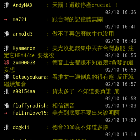
推 
AndyMAX     
: 天罰！還敢停產crucial ！
→ 
ma721       
: 跟台灣的記億體無關
推 
arnold3     
: 做不了再怎麼吹牛也沒用
推 
Kyameron    
: 美光沒把錢集中丟在台灣廠能 注
定它HBM4/4e 要落後
噓 
zxm00038    
: 德音上去都賺不知道幾%貪婪的還
妄想
推 
Getsuyoukara
: 看推文一遍倒真的很有趣 反正就
繼續加倉
推 
s90154aa    
: 貨太多了 不知道要買誰 崩
推 
fluffyradish
: 相信德音
→ 
fallinlove15
: 美光到底要不要出來說明阿
推 
dcgkii      
: 德音2330底不知道多厚