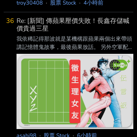
https://ec.ltn.com.tw/article/breakingnews/5530
troy30408
·
股票 Stock
·
4小時前
015 發布時間：2026/08/06 06:00 記者署名：
鄭琪芳 原文內容： 國安基金第9次護盤明細揭
36
Re: [新聞] 傳蘋果壓價失敗！長鑫存儲喊
曉，這次集中買進8檔股票，包括台塑、台達
價貴過三星
電、鴻海、台積電 、廣達、聯發科、富邦金及
我依稀記得那波就是某機構跟蘋果兩個出來帶頭
日月光投控，且8檔股票全數獲利；合計買入股
講記憶體鬼故事，最後蘋果放話。 另外空軍配
票成本122.5億 元，以買入權值王台積電77.02
合放去找美國政府洽談開放消息，導致全球記憶
億元最多、出售股票獲利76.59億元，加計獲配
體跌了約三成 到現在記憶體還沒回到當初水
現金股利 1
準，頂多回一半，要爬回去要雙倍力量 台灣有
沒有想要自己也搞一家大型的跟他們搶單？或集
結全部力量一起投資一家主要提供內需，多餘產
能外銷 好處是台灣記憶體不會被美國封鎖 : 原文
標題： : 傳蘋果壓價失敗！長鑫存儲喊價貴過三
星 華為包攬產能 : 原文連結： :
https://reurl.cc/YmX5nD : 發布時間： :
2026/08/0
asahi98
·
股票 Stock
·
6小時前