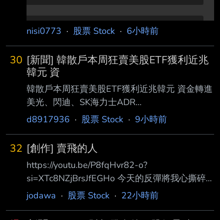
nisi0773
·
股票 Stock
·
6小時前
30
[新聞] 韓散戶本周狂賣美股ETF獲利近兆
韓元 資
韓散戶本周狂賣美股ETF獲利近兆韓元 資金轉進
美光、閃迪、SK海力士ADR
https://news.cnyes.com/news/id/6561371 鉅亨
d8917936
·
股票 Stock
·
9小時前
網編譯陳韋廷 2026-08-06 08:00 南韓預託結
算院 SEIBRO 平台周三 (5 日) 數據顯示，截至
32
[創作] 賣飛的人
周一 (3 日)，南韓的美股投 資人單日淨賣超費半
https://youtu.be/P8fqHvr82-o?
指數 3 倍槓桿 ETF(SOXL) 共 6.6439 億美元 (約
si=XTc8NZjBrsJfEGHo 今天的反彈將我心撕碎
9486 億韓元)， 規模相當於 7 月全月淨買超
蒼白的帳戶我沒錢買回 波動的K線有波動的美 虧
37.8586 億美元的 17.5%，但本周前兩日合計
jodawa
·
股票 Stock
·
22小時前
損就一天 買進你從來就不曾後悔 賣掉你是否是
仍淨賣出 6
散戶的罪 諷刺的走勢我渾身欲裂 嘶啞的說聲靠