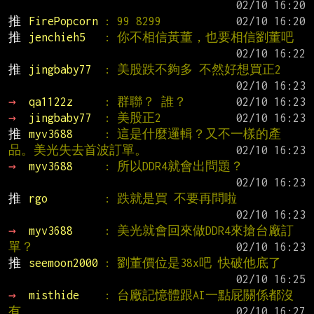
推 
FirePopcorn 
: 99 8299
推 
jenchieh5   
: 你不相信黃董，也要相信劉董吧
推 
jingbaby77  
: 美股跌不夠多 不然好想買正2
→ 
qa1122z     
: 群聯？ 誰？
→ 
jingbaby77  
: 美股正2
推 
myv3688     
: 這是什麼邏輯？又不一樣的產
品。美光失去首波訂單。
→ 
myv3688     
: 所以DDR4就會出問題？
推 
rgo         
: 跌就是買 不要再問啦
→ 
myv3688     
: 美光就會回來做DDR4來搶台廠訂
單？
推 
seemoon2000 
: 劉董價位是38x吧 快破他底了
→ 
misthide    
: 台廠記憶體跟AI一點屁關係都沒
有