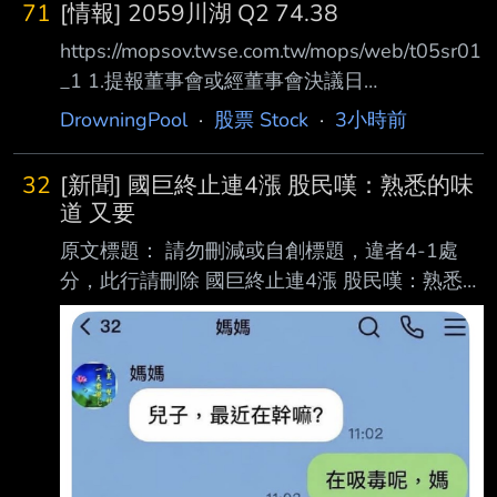
71
[情報] 2059川湖 Q2 74.38
https://mopsov.twse.com.tw/mops/web/t05sr01
_1 1.提報董事會或經董事會決議日
期:115/08/06 2.審計委員會通過日期:115/08/06
DrowningPool
·
股票 Stock
·
3小時前
3.財務報告或年度自結財務資訊報導期間 起訖日
期
32
[新聞] 國巨終止連4漲 股民嘆：熟悉的味
(XXX/XX/XX~XXX/XX/XX):115/01/01~115/06/
道 又要
30 4.1月1日累計至本期止營業收入(仟
原文標題： 請勿刪減或自創標題，違者4-1處
元):16,279,766 5.1月1日累計至本期止營業毛利
分，此行請刪除 國巨終止連4漲 股民嘆：熟悉的
(毛損) (仟元):13,704,500 6.1月1日累計至本期
味道 又要回去休息了 原文連結： 網址超過一
止營業利益(損失) (仟元)
行，請用縮網址，連結不能點擊者板規 1-2-2
處分。
https://ec.ltn.com.tw/article/breakingnews/5530
261 發布時間： 請勿張貼超過3天新聞
2026/08/06 10:27 記者署名： 財經頻道／綜合
報導 原文內容： 被動元件大廠國巨*（2327）