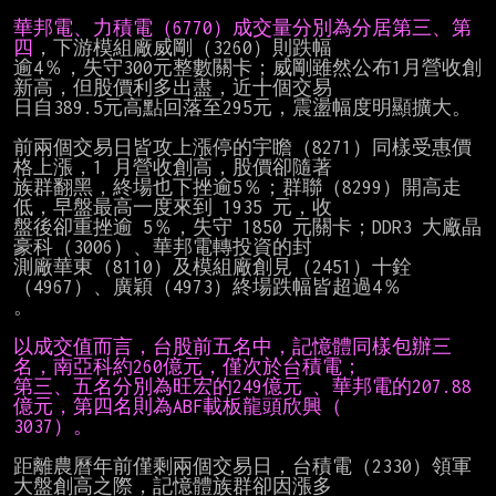
華邦電、力積電（6770）成交量分別為分居第三、第
四
，下游模組廠威剛（3260）則跌幅

逾4％，失守300元整數關卡；威剛雖然公布1月營收創
新高，但股價利多出盡，近十個交易

日自389.5元高點回落至295元，震盪幅度明顯擴大。

前兩個交易日皆攻上漲停的宇瞻（8271）同樣受惠價
格上漲，1 月營收創高，股價卻隨著

族群翻黑，終場也下挫逾5％；群聯（8299）開高走
低，早盤最高一度來到 1935 元，收

盤後卻重挫逾 5％，失守 1850 元關卡；DDR3 大廠晶
豪科（3006）、華邦電轉投資的封

測廠華東（8110）及模組廠創見（2451）十銓
（4967）、廣穎（4973）終場跌幅皆超過4％

。

以成交值而言，台股前五名中，記憶體同樣包辦三
名，南亞科約260億元，僅次於台積電；
第三、五名分別為旺宏的249億元 、華邦電的207.88
億元，第四名則為ABF載板龍頭欣興（
3037）。
距離農曆年前僅剩兩個交易日，台積電（2330）領軍
大盤創高之際，記憶體族群卻因漲多
