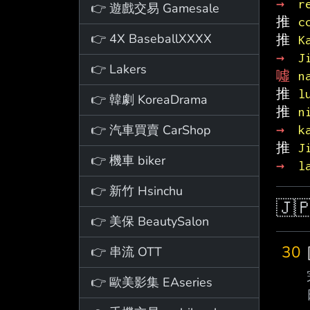
→ 
r
👉 遊戲交易 Gamesale
推 
c
👉 4X BaseballXXXX
推 
K
→ 
J
👉 Lakers
噓 
n
推 
l
👉 韓劇 KoreaDrama
推 
n
👉 汽車買賣 CarShop
→ 
k
推 
J
👉 機車 biker
→ 
l
👉 新竹 Hsinchu
🇯
👉 美保 BeautySalon
30
👉 串流 OTT
👉 歐美影集 EAseries