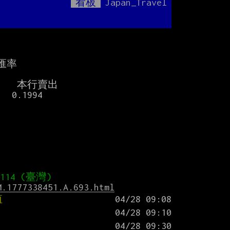
看板
Japan_Travel
Mute
匯率

M.1777338451.A.693.html
值