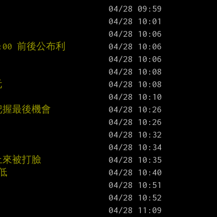
:00 前後公布利
元
把握最後機會
上來被打臉
低