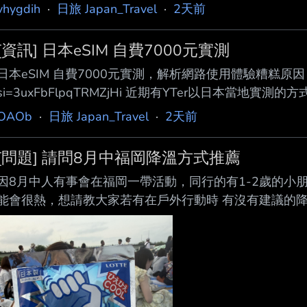
XD , 到了成田機場就是上 N'EX 去新宿去澀谷, 去東
vhygdih
·
日旅 Japan_Travel
·
2天前
XD 現在更年輕一代到成田, 尤其是去東京市區, 應該都知道
路線關系, 在速度上是沒辦法改善 不過在價格上有針對外
[資訊] 日本eSIM 自費7000元實測
日本eSIM 自費7000元實測，解析網路使用體驗糟糕原因 https://
si=3uxFbFlpqTRMZjHi 近期有YTer以日本當地實
訊 市面上不少eSIM與SIM卡很多都是包裝欺騙的方式在販售 
OAOb
·
日旅 Japan_Travel
·
2天前
這年頭花大錢站出來說實話的人已經很少見了 希望大家在選購
[問題] 請問8月中福岡降溫方式推薦
因8月中人有事會在福岡一帶活動，同行的有1-2歲的小
能會很熱，想請教大家若有在戶外行動時 有沒有建議的降
帶一台嬰兒推車 目前是有準備涼感頸圈、冰袋(可能外出
也有考慮買涼感毯之類的墊在後面 網路查過有看到涼感噴
其他相對好用的東西可以推薦(給小朋友或大人的都可以)，