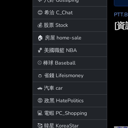
😊 希洽 C_Chat
PTT.
[資
💰 股票 Stock
🏠 房屋 home-sale
🏀 美國職籃 NBA
⚾ 棒球 Baseball
👛 省錢 Lifeismoney
🚗 汽車 car
😡 政黑 HatePolitics
💻 電蝦 PC_Shopping
🥰 韓星 KoreaStar