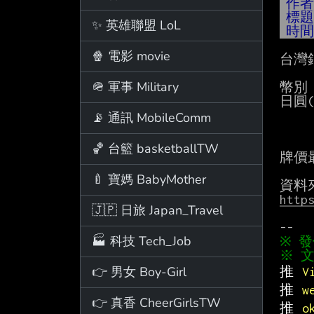
作
標
✨ 英雄聯盟 LoL
時
🍿 電影 movie
台灣
🪖 軍事 Military
幣別  
日圓(J
        本行買入       本行賣出     
📡 通訊 MobileComm
         0.1881         0.2009  
🏀 台籃 basketballTW
牌價最
🍼 寶媽 BabyMother
http
🇯🇵 日旅 Japan_Travel
🏭 科技 Tech_Job
※ 文
👉 男女 Boy-Girl
推 
V
推 
w
👉 真香 CheerGirlsTW
推 
o