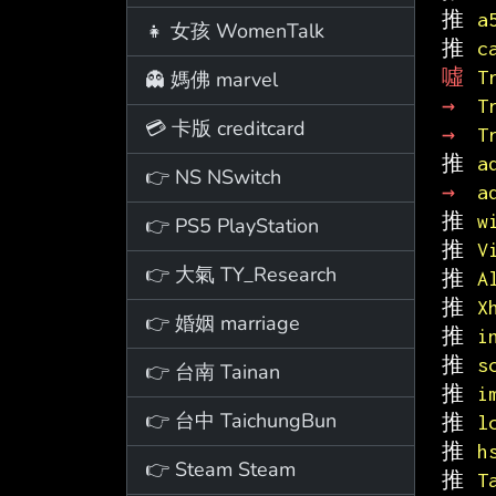
推 
a
👧 女孩 WomenTalk
推 
c
噓 
T
👻 媽佛 marvel
→ 
T
💳 卡版 creditcard
→ 
T
推 
a
👉 NS NSwitch
→ 
a
推 
w
👉 PS5 PlayStation
推 
V
👉 大氣 TY_Research
推 
A
推 
X
👉 婚姻 marriage
推 
i
推 
s
👉 台南 Tainan
推 
i
👉 台中 TaichungBun
推 
l
推 
h
👉 Steam Steam
推 
T