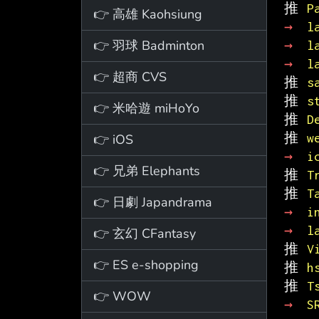
推 
P
👉 高雄 Kaohsiung
→ 
l
👉 羽球 Badminton
→ 
l
→ 
l
👉 超商 CVS
推 
s
推 
s
👉 米哈遊 miHoYo
推 
D
推 
w
👉 iOS
→ 
i
👉 兄弟 Elephants
推 
T
推 
T
👉 日劇 Japandrama
→ 
i
→ 
l
👉 玄幻 CFantasy
推 
V
👉 ES e-shopping
推 
h
推 
T
👉 WOW
→ 
S