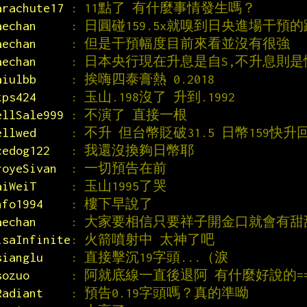
arachute17 
: 11點了 有什麼事情發生嗎？
aechan     
: 日圓碰159.5x就嗅到日央進場干預
aechan     
: 但是干預幅度目前來看並沒有很強
aechan     
: 日本央行現在升息是自S,不升息則是
aiulbb     
: 挨嗨四泰膏熱 0.2018
tps424     
: 玉山.198沒了 升到.1992
ellSale999 
: 不演了 直接一根
ellwed     
: 不升 但台幣貶破31.5 日幣159快升
cedog122   
: 我還沒換夠日幣耶
royeSivan  
: 一切預告在前
aiWeiT     
: 玉山1995了哭
nfo1994    
: 樓下早說了
aechan     
: 大家要相信只要祥子開金口就會有甜
isaInfinite
: 火箭噴射中 太神了吧
sianglu    
: 直接擊沉19字頭...（淚
sozuo      
: 阿就底線一直後退阿 有什麼好說的=
Radiant    
: 預告0.19字頭嗎？真的準呦