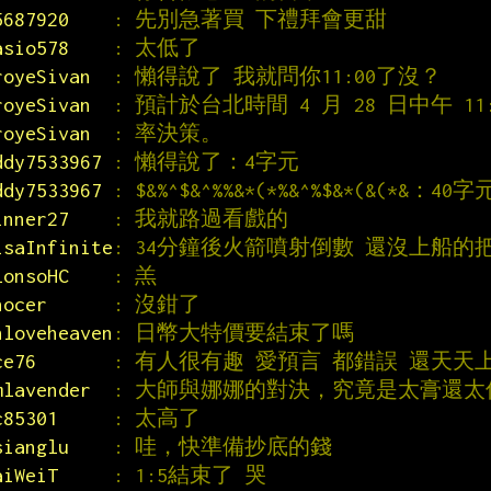
5687920    
: 先別急著買 下禮拜會更甜
asio578    
: 太低了
royeSivan  
: 懶得說了 我就問你11:00了沒？
royeSivan  
: 預計於台北時間 4 月 28 日中午 11
royeSivan  
: 率決策。
ddy7533967 
: 懶得說了：4字元
ddy7533967 
: $&%^$&^%%&*(*%&^%$&*(&(*&：40字
inner27    
: 我就路過看戲的
isaInfinite
: 34分鐘後火箭噴射倒數 還沒上船的
lonsoHC    
: 羔
hocer      
: 沒鉗了
nloveheaven
: 日幣大特價要結束了嗎
ce76       
: 有人很有趣 愛預言 都錯誤 還天天
mlavender  
: 大師與娜娜的對決，究竟是太膏還太
c85301     
: 太高了
sianglu    
: 哇，快準備抄底的錢
aiWeiT     
: 1:5結束了 哭