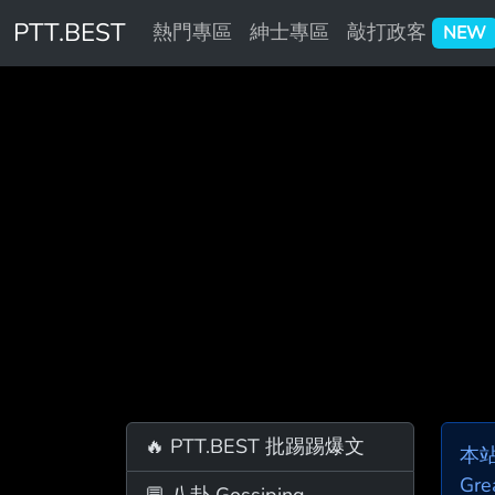
PTT.BEST
熱門專區
紳士專區
敲打政客
NEW
🔥 PTT.BEST 批踢踢爆文
本
Gre
💬 八卦 Gossiping