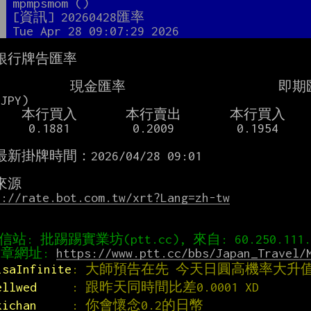
者
mpmpsmom ()
題
[資訊] 20260428匯率
間
Tue Apr 28 09:07:29 2026
銀行牌告匯率

         現金匯率                      即期
PY)

  本行買入       本行賣出

       0.1954       0.1994

新掛牌時間：2026/04/28 09:01

s://rate.bot.com.tw/xrt?Lang=zh-tw
章網址: 
https://www.ptt.cc/bbs/Japan_Travel/
isaInfinite
: 大師預告在先 今天日圓高機率大升
ellwed     
: 跟昨天同時間比差0.0001 XD
kichan     
: 你會懷念0.2的日幣