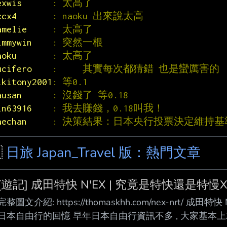
exwis      
: 太高了
ccx4       
: naoku 出來說太高
amelie     
: 太高了
immywin    
: 突然一根
aoku       
: 太高了
ucifero    
:     其實每次都猜錯 也是蠻厲害的
ikitony2001
: 等0.1
ausan      
: 沒錢了 等0.18
in63916    
: 我去賺錢，0.18叫我！
aechan     
: 決策結果：日本央行投票決定維持基準利

日旅 Japan_Travel 版：熱門文章
[遊記] 成田特快 N'EX | 究竟是特快還是特慢
完整圖文介紹: https://thomaskhh.com/nex-nrt/ 
日本自由行的回憶 早年日本自由行資訊不多 , 大家基本上就是