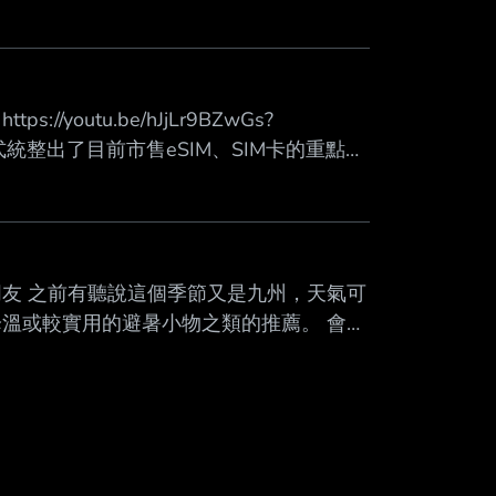
京車站 多去幾次才知道根本成田特慢, 又慢又貴
要搭京成鐵路為主, 成田特快 N'EX 因為
國人
youtu.be/hJjLr9BZwGs?
測的方式統整出了目前市售eSIM、SIM卡的重點資
前15秒已是懶人包 首推是povo eSIM
eSIM可以多加留意 --
朋友 之前有聽說這個季節又是九州，天氣可
溫或較實用的避暑小物之類的推薦。 會有
用保溫袋之類的裝起來)、小電扇 推車部分
霧，不確定效果好不好 想詢問各位有沒有
感謝！ --