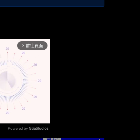
前往頁面
arrow_forward_ios
Powered by 
GliaStudios