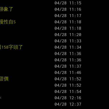
的跡象了
慢性自S
回158字頭了
甜價
=