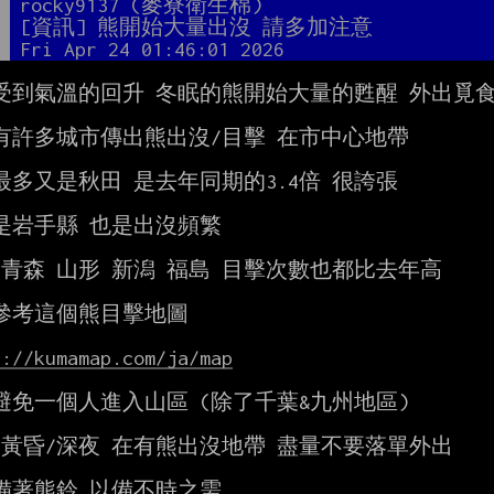
者
rocky9137 (麥寮衛生棉)
題
[資訊] 熊開始大量出沒 請多加注意
間
Fri Apr 24 01:46:01 2026
受到氣溫的回升 冬眠的熊開始大量的甦醒 外出覓食
有許多城市傳出熊出沒/目擊 在市中心地帶

最多又是秋田 是去年同期的3.4倍 很誇張

是岩手縣 也是出沒頻繁

 青森 山形 新潟 福島 目擊次數也都比去年高

參考這個熊目擊地圖

s://kumamap.com/ja/map
避免一個人進入山區 (除了千葉&九州地區)

/黃昏/深夜 在有熊出沒地帶 盡量不要落單外出

備著熊鈴 以備不時之需
