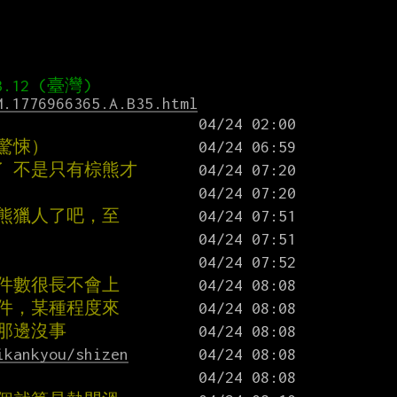
M.1776966365.A.B35.html
驚悚）
了 不是只有棕熊才
當熊獵人了吧，至
的件數很長不會上
7件，某種程度來
那邊沒事
ikankyou/shizen