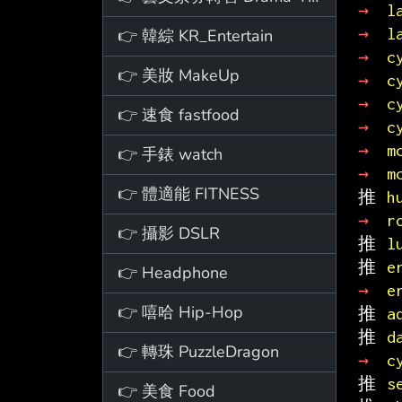
→ 
l
→ 
l
👉 韓綜 KR_Entertain
→ 
c
👉 美妝 MakeUp
→ 
c
→ 
c
👉 速食 fastfood
→ 
c
→ 
m
👉 手錶 watch
→ 
m
👉 體適能 FITNESS
推 
h
→ 
r
👉 攝影 DSLR
推 
l
推 
e
👉 Headphone
→ 
e
👉 嘻哈 Hip-Hop
推 
a
推 
d
👉 轉珠 PuzzleDragon
→ 
c
推 
s
👉 美食 Food