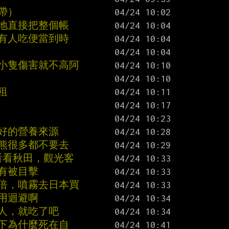
帶）
營地直接把整個帳
還有人吃便當到時
熊小隻傷害就不高阿
租
很好的營養來源
道熊很多都不要去
看看秋田，觀光客
有被目擊
十倍，噴霧去日本買
用迴避啊
人，就吃了吧
一下為什麼死在自