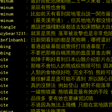
yminum     
: 最好搭配危険動物ニュース來看，
yminum     
: 泉區有熊也會報
yminum     
: 比如前天有看到當地電台說一関市
yminum     
: （嚴美溪旁邊），但其他地方都沒情報
etangle    
: 應該把腦殘動保都送去知床體驗大自
azybear1231
: 就算是黑熊 落單被攻擊也是非常危
lbnflnbanhl
: 日新聞看到的都是黑熊啊，哪裡還好
bbing      
: 看過超級暴龍就覺得打得過暴龍了..
bbing      
: 不要把那種自稱黑熊的蠢蛋算進去啊
bite       
: 前陣子剛好看到日本山難介紹影片在
bite       
: 那種不會怕人的熊或棕熊很可怕 因
bite       
: 人類的食物很好吃 完全不怕 熊鈴
bite       
: 最佳解還是盡可能不遇到 所以關心
bite       
: 真的沒辦法 例如登山 絕對不能落單
bite       
: 一罐熊噴霧 熊噴霧是最有效的手段
bite       
: 品很多 要有效也要練習試噴
bite       
: 不過因為無法上飛機 只能在當地購
oimiya     
: 噴霧無法拖運嗎