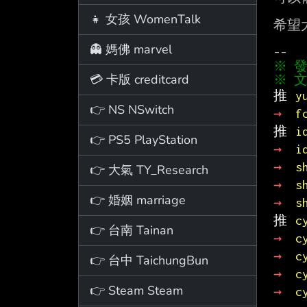
👧 女孩 WomenTalk
希望
👻 媽佛 marvel
💳 卡版 creditcard
※ 文
推 
y
👉 NS NSwitch
→ 
f
推 
i
👉 PS5 PlayStation
→ 
i
→ 
s
👉 大氣 TY_Research
→ 
s
👉 婚姻 marriage
→ 
s
推 
c
👉 台南 Tainan
→ 
c
→ 
c
👉 台中 TaichungBun
→ 
c
👉 Steam Steam
→ 
c