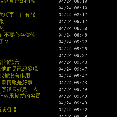
這個就算是熱門溫
厳美町字山口有熊
==
然
險 不要心存僥倖
了？
.
討論熊害
為他們是已經發現
可能都沒有作用
目擊情報是好事
 然後最好是一人
 但效果極差的劣質
買或租借