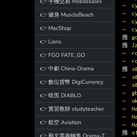
👉 手機交易 mobilesales
→ 
c
→ 
c
👉 健身 MuscleBeach
→ 
c
👉 MacShop
→ 
c
推 
g
👉 Lions
推 
J
→ 
r
👉 FGO FATE_GO
→ 
r
👉 中劇 China-Drama
推 
s
→ 
s
👉 數位貨幣 DigiCurrency
→ 
s
→ 
g
👉 暗黑 DIABLO
→ 
o
👉 實習教師 studyteacher
→ 
H
→ 
H
👉 航空 Aviation
→ 
H
推 
s
👉 藝文票券轉售 Drama-Ticket