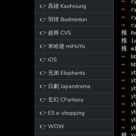
→ 
c
👉 高雄 Kaohsiung
→ 
c
→ 
c
👉 羽球 Badminton
→ 
c
👉 超商 CVS
推 
R
推 
l
👉 米哈遊 miHoYo
推 
m
→ 
b
👉 iOS
→ 
b
→ 
y
👉 兄弟 Elephants
→ 
y
👉 日劇 Japandrama
→ 
y
→ 
y
👉 玄幻 CFantasy
→ 
y
→ 
y
👉 ES e-shopping
→ 
y
👉 WOW
→ 
y
推 
Y