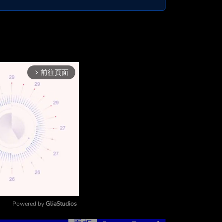
前往頁面
arrow_forward_ios
Powered by 
GliaStudios