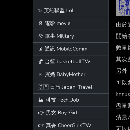
作
標
✨ 英雄聯盟 LoL
時
🍿 電影 movie
由於
🪖 軍事 Military
開始
數量
📡 通訊 MobileComm
其次
🏀 台籃 basketballTW
另外
🍼 寶媽 BabyMother
可以
🇯🇵 日旅 Japan_Travel
http
🏭 科技 Tech_Job
盡量
👉 男女 Boy-Girl
清晨
👉 真香 CheerGirlsTW
可以