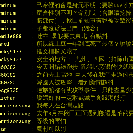
yminum     
: 己家裡的會是身元不明（要驗DNA才
yminum     
: 麼會性別不明？命別狀（含眼睛挖
yminum     
: 體部位），秋田前知事有說被攻擊
yminum     
: 子都沒辦法出門（毀容）
omile888   
: 哇靠 暑假要去東北 有點抖
anel       
: 所以綠土豆一年到底死了幾個？說說
ocky9137   
: 推文柵欄又壞了......
ocky9137   
: 安全的地方： 九州、四國（扣除山
860382     
: 今天開始練跑步 跑得比旁邊的快就
860382     
: 之前去上高地 兩天後在我們走過的
860382     
: 韓國人被攻擊  看到新聞超抖
bcg9725    
: 連旅館都有熊攻擊事件，只能盡量少
kichan     
: 說還好的一定敢戴鐵手套跟黑熊打
arrisonsung
: 我每天在台灣走路，
arrisonsung
: 去年8月在秋田正面遇到熊還是怕的
arrisonsung
: 等級的害怕
1an        
: 鷹村可以阿