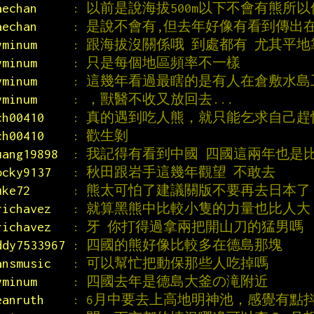
aechan     
: 以前是說海拔500m以下不會有熊所以
aechan     
: 是說不會有,但去年好像有看到傳出
yminum     
: 跟海拔沒關係哦 到處都有 尤其平
yminum     
: 只是每個地區頻率不一樣
yminum     
: 這幾年看過最瞎的是有人在倉敷水
yminum     
: ，獸醫不收又放回去...
ch00410    
: 真的遇到吃人熊，就只能乞求自己
ch00410    
: 歡生剝
uang19898  
: 我記得有看到中國 四國這兩年也是
ocky9137   
: 秋田跟岩手這幾年觀望 不敢去
uke72      
: 熊太可怕了建議關版不要再去日本了
richavez   
: 就算黑熊中比較小隻的力量也比人大
richavez   
: 牙 你打得過拿兩把開山刀的猛男嗎
ddy7533967 
: 四國的熊好像比較多在德島那塊
ansmusic   
: 可以幫忙把動保那些人吃掉嗎
yminum     
: 四國去年是德島大釜の滝附近
eanruth    
: 6月中要去上高地明神池，感覺有點