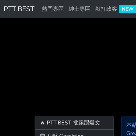
PTT.BEST
熱門專區
紳士專區
敲打政客
NEW
🔥 PTT.BEST 批踢踢爆文
本
Gre
💬 八卦 Gossiping