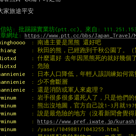
大家旅途平安

章網址: 
https://www.ptt.cc/bbs/Japan_Travel/
uinghoooo  
: 南邊主要是黑熊 還好吧
chiang     
: 秋田的熊，已經跑到千秋公園了。（
diotxd     
: 什麼還好 去年因黑熊死的就好幾個
diotxd     
: 危險
hannienie  
: 日本人口降低，年輕人該訓練如何
hannienie  
: 少不會斷層
hannienie  
: 還是消防或軍人來處理？
yminum     
: 岩手很多很多還死人了，只是他們
yminum     
: 熊出沒地圖，官方自己說1-3月就19
yminum     
: 說是最危險的地方（沒看新聞會覺得
yminum     
: 
https://www.pref.iwate.jp/kurash
yminum     
: /yasei/1049881/1043255.html