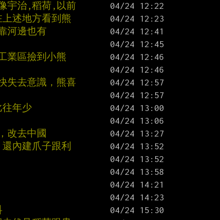
像宇治,稻荷,以前
在上述地方看到熊
地靠河邊也有
島工業區撿到小熊
趕快失去意識，熊喜
比往年少
，改去中國
 還內建爪子跟利
抖