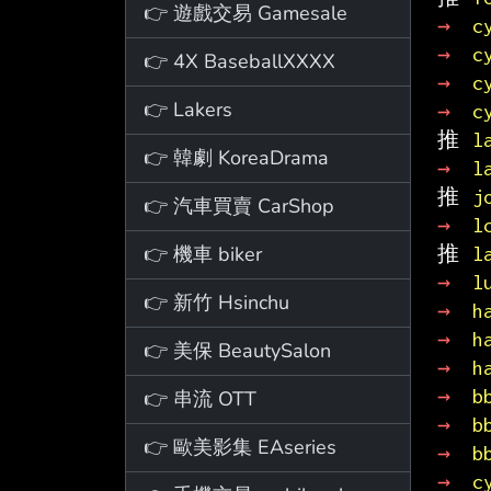
👉 遊戲交易 Gamesale
→ 
c
→ 
c
👉 4X BaseballXXXX
→ 
c
👉 Lakers
→ 
c
推 
l
👉 韓劇 KoreaDrama
→ 
l
推 
j
👉 汽車買賣 CarShop
→ 
l
👉 機車 biker
推 
l
→ 
l
👉 新竹 Hsinchu
→ 
h
→ 
h
👉 美保 BeautySalon
→ 
h
→ 
b
👉 串流 OTT
→ 
b
👉 歐美影集 EAseries
→ 
b
→ 
c