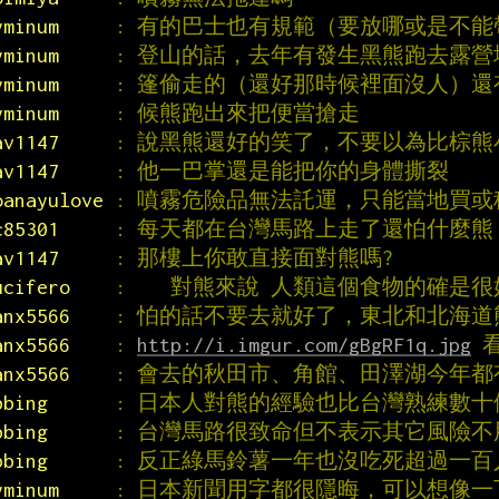
yminum     
: 有的巴士也有規範（要放哪或是不能
yminum     
: 登山的話，去年有發生黑熊跑去露
yminum     
: 篷偷走的（還好那時候裡面沒人）
yminum     
: 候熊跑出來把便當搶走
av1147     
: 說黑熊還好的笑了，不要以為比棕
av1147     
: 他一巴掌還是能把你的身體撕裂
oanayulove 
: 噴霧危險品無法託運，只能當地買或
c85301     
: 每天都在台灣馬路上走了還怕什麼熊
av1147     
: 那樓上你敢直接面對熊嗎?
ucifero    
:    對熊來說 人類這個食物的確是
anx5566    
: 怕的話不要去就好了，東北和北海
anx5566    
: 
http://i.imgur.com/gBgRF1q.jpg
 
anx5566    
: 會去的秋田市、角館、田澤湖今年都
bbing      
: 日本人對熊的經驗也比台灣熟練數
bbing      
: 台灣馬路很致命但不表示其它風險不
bbing      
: 反正綠馬鈴薯一年也沒吃死超過一百
yminum     
: 日本新聞用字都很隱晦，可以想像