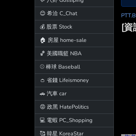
😊 希洽 C_Chat
PTT.
[
💰 股票 Stock
🏠 房屋 home-sale
🏀 美國職籃 NBA
⚾ 棒球 Baseball
👛 省錢 Lifeismoney
🚗 汽車 car
😡 政黑 HatePolitics
💻 電蝦 PC_Shopping
🥰 韓星 KoreaStar