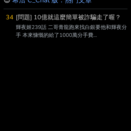
😊
希洽 C_Chat 版：熱門文章
34
[問題] 10億就這麼簡單被詐騙走了喔？
輝夜姬239話 二哥青龍跑來找白銀要他和輝夜分
手 本來慷慨的給了1000萬分手費
https://i.verb.tw/nUzlU4jy.jpg 結果白銀獅子大開
口，一千萬不夠，我要十億
https://i.verb.tw/CqPTHAiZ.jpg 沒想到一個敢講，
一個敢給 白銀就這麼簡單了拿到十億
https://i.verb.tw/NoxwFFTK.jpg 重點是人家壓根
兒沒打算分手，根本是詐騙嘛 四宮家都是北七是
不是啊 ---- Sent from BePTT on my iPhone 17
Pro