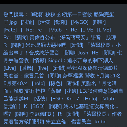
熱門搜尋
：
[鳴潮] 秧秧·玄翎第一日營收 酷狗完蛋
了.jpg
[討論]
[活俠
[母雞]
[MyGO]
[問卦]
[Fate]
[
RE:
re
［Vtub
r
Re
[LIVE
[LIVE]
Re:
[新聞] 黃偉哲公布「深偽蔣萬安」語音 殷瑋
R
[閒聊] 米池是罪大惡極嗎
[新聞] 「萊爾校長」小
編出事了！合成總統聲音
[閒聊] Josh
RE
[閒聊] 七
月手遊營收
[情報] Siegel：追求苦命的剩下湖人
[Live]
[購機]
[live]
[新聞] 藍營AI深偽賴清德影片
民進黨：假冒元首
[閒聊] 蔚藍檔案 營收 6月第21名
5月第40名
[holo]
[棕色]
[新聞] 美點名「月之暗
面」竊取技術 指控「蒸餾
[花邊] LBJ談何時意識到自
己能超越MJ
[活俠]
[FGO
Ko
7
[Holo]
[Vtub]
[討論] [
K
[BGD]
[閒聊] 終末地基建這次算簡化...
嗎?
[閒聊] 李冠儀FB (
R:
[新聞] 「萊爾校長」作者
竟遭警方敲門關切 朱立立倫：傷害民主
kobe