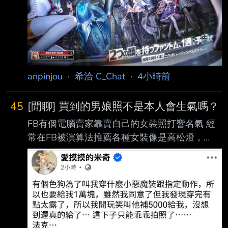
指揮官、謎の来訪者の予想は当たりましたか？
https://i.imgur.com/poSwlum.jpeg 我蛇了 -- 推
tonsin2976: 幹我要她 推 Hsuaaaanlala: 我要他
幹 推 vance1024: 他要幹我 → Lisanity: 要我幹
她
anpinjou
·
希洽 C_Chat
·
4小時前
45
[閒聊] 買到的男娘照不是本人會生氣嗎？
FB有個電腦賣家靠賣自己的女裝照打響名氣 經
常在FB被演算法推薦各種女裝像是高松燈，
holo，或檔案之類的角色
https://i.urusai.cc/3UaRv.jpg
https://i.urusai.cc/nb5Xa.jpg
https://i.urusai.cc/wydwA.jpg 但是最近被爆出女
裝照其實都是找模特兒拍的，不是本人
https://i.urusai.cc/7lBbH.jpg