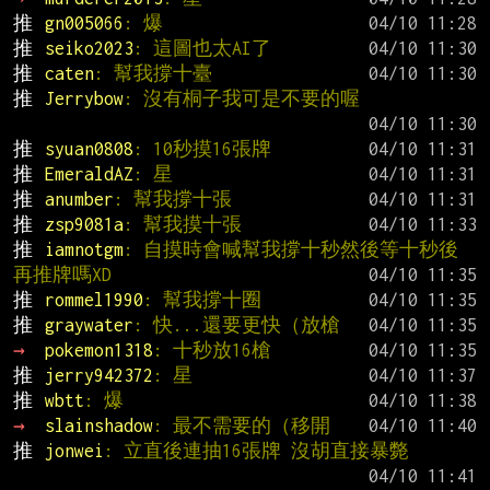
推 
gn005066
: 爆
推 
seiko2023
: 這圖也太AI了
推 
caten
: 幫我撐十臺
推 
Jerrybow
: 沒有桐子我可是不要的喔
推 
syuan0808
: 10秒摸16張牌
推 
EmeraldAZ
: 星
推 
anumber
: 幫我撐十張
推 
zsp9081a
: 幫我摸十張
推 
iamnotgm
: 自摸時會喊幫我撐十秒然後等十秒後
再推牌嗎XD
推 
rommel1990
: 幫我撐十圈
推 
graywater
: 快...還要更快（放槍
→ 
pokemon1318
: 十秒放16槍
推 
jerry942372
: 星
推 
wbtt
: 爆
→ 
slainshadow
: 最不需要的（移開
推 
jonwei
: 立直後連抽16張牌 沒胡直接暴斃