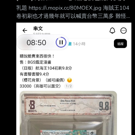
乳題 https://i.mopix.cc/80MOEX.jpg 海賊王104
卷初刷也才過幾年就可以喊賣台幣三萬多 難怪
小羊事件這麼多人被騙，只要大量鑑定，再久放
就可以賺大錢了，這時候找到便宜鑑 定的，還
不送爆 -- 神作還不漲十倍