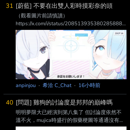
31
[蔚藍] 不要在出雙人彩時摸彩奈的頭
（觀看圖片前請慎讀）
https://x.com/i/status/2085139353802858882
アロナちゃんで遊ぶ どうやら左右にしか動か
ない模様 雙人模式時 如果摸彩奈的頭 她的眼睛
會被你摸掉 https://i.imgur.com/CYJeRUE.gif
https://i.imgur.com/0SyKuDJ.gif 哎 嚇哭了 --
https://i.imgur.com/soEN19U.jpeg --
anpinjou
·
希洽 C_Chat
·
16小時前
40
[問題] 雞狗的討論度是邦邦的巔峰嗎
明明夢限大已經演到第八集了 但討論度依然不
溫不火，mujica時盛行的假藥梗圖等通通沒有復
刻的跡象 在mygo前邦邦也只能算是大家有聽過