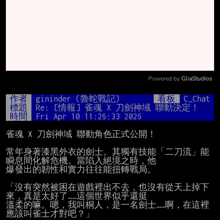
Powered by 
GliaStudios
Mute
作者
gininder (魯蛇戰記)
看板
C_Chat
標題
Re: [情報] 雀魂 X 刀劍神域 聯動決定！
時間
Fri Apr 10 11:26:33 2026
雀魂 X 刀劍神域 聯動角色正式公開！

常年身著漆黑外衣的劍士。其獨有技能「二刀流」能
瞬息間化解危機。當陷入絕境之時，他

爆發出的韌性和實力往往能扭轉戰局。

「沒有突然被困在遊戲裡出不去，也沒有從天上掉下
來，真是太好了……這個世界似乎還挺

溫柔的嘛。嗯，我叫桐人，是一名劍士……啊，在這裡
應該叫雀士才對吧？」
