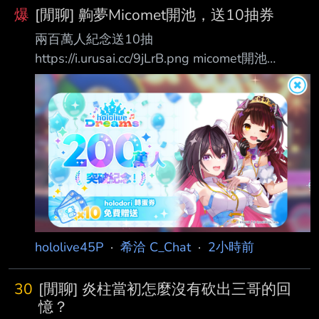
爆
[閒聊] 齁夢Micomet開池，送10抽券
兩百萬人紀念送10抽
https://i.urusai.cc/9jLrB.png micomet開池
https://i.urusai.cc/DF2GV.png 緊急課金1990以
示尊重 （媽的差點抽乾沒出35，嚇死我了==）
（星街穿太保守沒扣打抽了==）
https://i.urusai.cc/UtRqd.png
https://i.urusai.cc/dxEvu.png
https://i.urusai.cc/6KWyW.png 61抽只有2個5
星，還好第二張沒歪QQ 另外多個2500鑽有償
池，保底
hololive45P
·
希洽 C_Chat
·
2小時前
30
[閒聊] 炎柱當初怎麼沒有砍出三哥的回
憶？