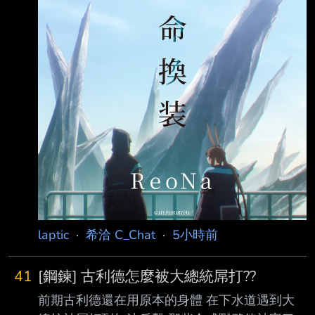
v=zGM0QOtbLgs Crimzon 瑪利歐賽車世界
https://www.youtube.com/watch?
v=EyJDSdaZPdc 08:00 森美聲 薩爾達傳說 眾神
的三角神力 htt
laptic
·
希洽 C_Chat
·
5小時前
41
[鋼鍊] 古利德怎麼被大總統屌打??
前期古利德還在用原本的身體 在下水道遇到大