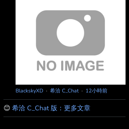
但也不會刻意去看去了解劇情是啥，但雞狗梗圖
洗版聯 各種公眾單位都會帶點梗過去，甚至
Xpark的企鵝還被網友投票取名為Tomorin可見
影響之大 雞狗討論度或者說人氣算是邦邦的巔
峰嗎，為什麼接下來的夢限大沒能繼續延續下去
雞狗人 氣呢 --
BlackskyXD
·
希洽 C_Chat
·
12小時前
😊
希洽 C_Chat 版：更多文章