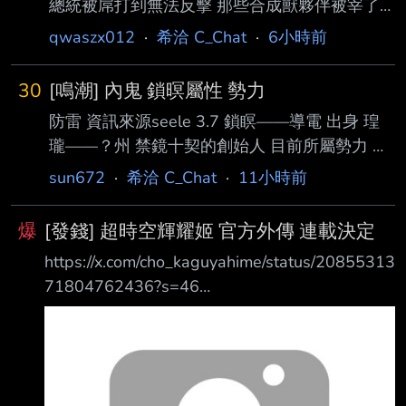
總統被屌打到無法反擊 那些合成獸夥伴被宰了
也無能為力 古利德不是最強之盾的人造人嗎 結
qwaszx012
·
希洽 C_Chat
·
6小時前
果大總統隨便用把刀就能破防... 沒人覺得那邊很
不合理嗎 後來用麟的身體跟大總統打 也是略為
30
[鳴潮] 內鬼 鎖暝屬性 勢力
下風 頂多比原本撐久一點 但明顯還是打不過大
防雷 資訊來源seele 3.7 鎖瞑——導電 出身 瑝
總統 人造人的實力高低有差到那麼多?? -- 推
瓏——？州 禁鏡十契的創始人 目前所屬勢力 瑝
okokno.:我個人覺得他不做作 笑的又自然 散發一
瓏——諦天鑒 諦天鑒是專司觀測瑝瓏各州歲
股特別的氣質 07/02 16:22 --
sun672
·
希洽 C_Chat
·
11小時前
主、天文和曆法的特殊機構，設立於明庭的最高
長官稱之為「 監正」。其餘六州下屬機構長官
爆
[發錢] 超時空輝耀姬 官方外傳 連載決定
稱之為「州監」。在歲主相關事務上享有獨立的
https://x.com/cho_kaguyahime/status/20855313
特殊權力， 但只有對各州及明庭行政機構的建
71804762436?s=46
議和監察權。 --
https://i.meee.com.tw/y6o3V8J.jpg 超時空輝耀姬
官方外傳 短篇連載決定 發錢啦 20P到爆 也就是
昨天發的那篇 今天開始正式連載！ 也會有網路
連載 https://bibibi-