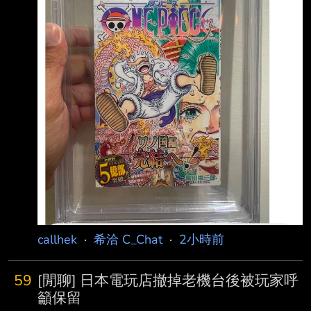
callhek
·
希洽 C_Chat
·
2小時前
59
[閒聊] 日本電玩店撤掉老機台後被玩家呼
籲保留