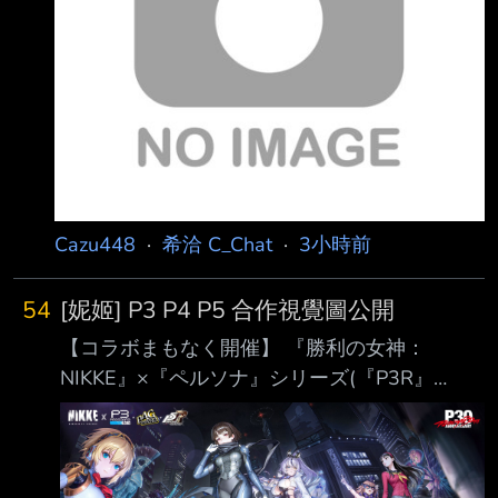
comic.com/series/41de76fc8df5f --
Cazu448
·
希洽 C_Chat
·
3小時前
54
[妮姬] P3 P4 P5 合作視覺圖公開
【コラボまもなく開催】 『勝利の女神：
NIKKE』×『ペルソナ』シリーズ(『P3R』
『P4G』『P5R』)コラボがまもな く開催！ コ
ラボKVを公開！ 8月13日より、コラボバージ
ョン「PERSONA ON FRONTLINE」が開幕！