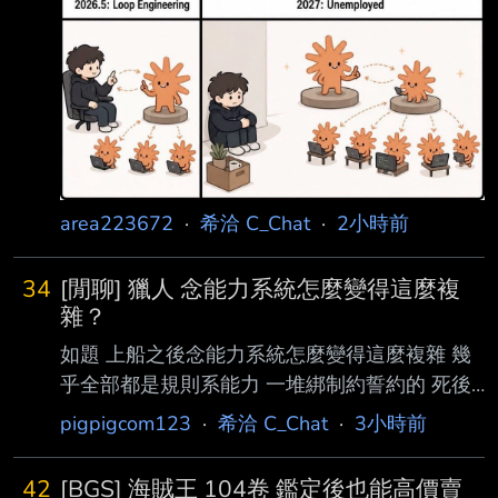
area223672
·
希洽 C_Chat
·
2小時前
34
[閒聊] 獵人 念能力系統怎麼變得這麼複
雜？
如題 上船之後念能力系統怎麼變得這麼複雜 幾
乎全部都是規則系能力 一堆綁制約誓約的 死後
更強的念 感覺以前的念能力都很簡單粗暴 現在
pigpigcom123
·
希洽 C_Chat
·
3小時前
有夠燒腦的 --
42
[BGS] 海賊王 104卷 鑑定後也能高價賣