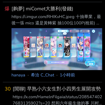
爆
[齁夢] miComet大勝利(發錢)
https://i.imgur.com/RHIKvHC.jpeg 十抽畢業，最
後一張 mico 還是黃轉紫 抽100位100P(稅前) 推
文留言這次二池喜歡的角色擇一 大家規則看清楚
阿~不然錢都發不出去~ -- 「私は君と会えて嬉
しい！」 「嬉しい嬉しい！ 誰かの期待に応え
るために悲しくなるなんてつまんないって」
https://i.imgur.com/BzQCINp.jpg ———リコリ
ス・リコイル --
hanaya
·
希洽 C_Chat
·
1小時前
30
[閒聊] 早熟小六女生對小四男生展開攻勢
https://x.com/HamelnFilgaia/status/208547402
7683135902?s=20 想和六年級生做的事 川村