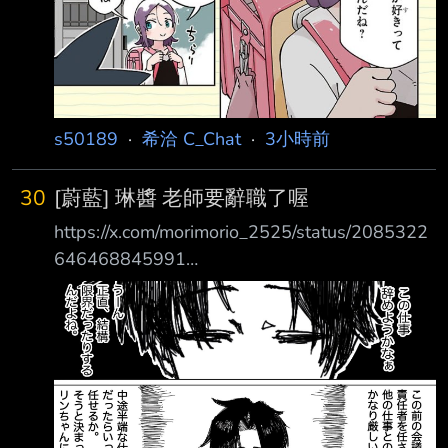
s50189
·
希洽 C_Chat
·
3小時前
30
[蔚藍] 琳醬 老師要辭職了喔
https://x.com/morimorio_2525/status/2085322
646468845991
http://i.imgur.com/W84DNRV.jpg 工作太繁忙打
算走人的老師 http://i.imgur.com/qe9snIb.jpg 琳
醬：這下完了 雖然這麼說有點過分 但琳醬絕望
的表情還真美味 --
http://i.imgur.com/S8maV8a.jpg --