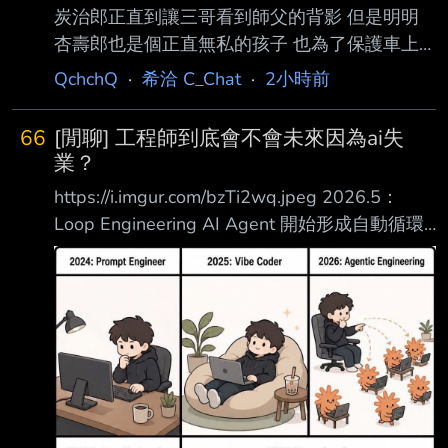
炭治郎正直到讓三哥看到師父的背影 但是明明
杏壽郎也是個正直無私的孩子 也為了保護車上
的人跟後輩 光明正大的迎擊三哥 是差了什麼沒
QchchQ
·
希洽 C_Chat
·
2小時前
有砍出三哥的回憶呢？ 還是戀雪在睡？ -- 那是
因為三哥烙跑啊 再撐下去他就被曬死了
66
[閒聊] 工程師到底會不會未來因為ai失
業？
https://i.imgur.com/bzTi2wq.jpeg 2026.5：
Loop Engineering AI Agent 開始形成自動循環
2027：Unemployed 最上層的 AI 已能指揮其他
AI，人被排除在工作系統外。 目前ai迭代速度那
麼快 工程師會被威脅到嗎 --