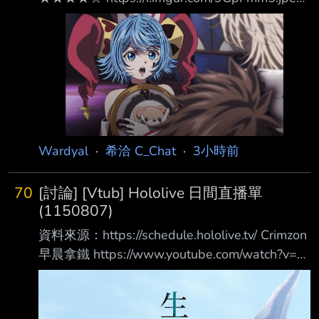
露切：★★★★★★★★★★★★★★★★ 若
山：★★★★★★★★★★★★★★★★ 詩
音：★★★★★★★★★★★★★★★★
https://i.imgur.com/euOCKI1.jpeg
https://i.imgur.com/pjlwB6y.jpeg
https://i.imgur.com/uzGwEfk.jpeg 怎麼可以這麼
可愛ㄚ https://i.imgur.com/f9XA58
Wardyal
·
希洽 C_Chat
·
3小時前
70
[討論] [Vtub] Hololive 日間直播單
(1150807)
資料來源：https://schedule.hololive.tv/ Crimzon
早晨拿鐵 https://www.youtube.com/watch?v=-
NiIebm3EuQ 預告實況 07:00 ReGLOSS總台 早
晨體操（首播節目）
https://www.youtube.com/watch?