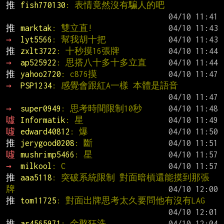
推 
fish770130
: 表情竟然沒有騙人的吧
推 
marktak
: 雙立直!
→ 
lyt5566
: 幫我胡十把
推 
zxlt3722
: 十秒摸16張牌
→ 
ap525922
: 思搭八十多十多立直
推 
yahoo2720
: c876摸
→ 
PSP1234
: 感覺會跟紅A一樣 本體是語音
→ 
super0949
: 思考時間限制10秒
噓 
Informatik
: 星
噓 
edward40812
: 爆
推 
jerygood0208
: 斷
噓 
mushrimp5466
: 星
→ 
milkool
: C
推 
aaa5118
: 突破系統限制 對面暗槓還能摸到那張
牌
推 
tom11725
: 對面出牌思考太久要問他有沒有LAG
推 
as4565971
: 金憨狂洗