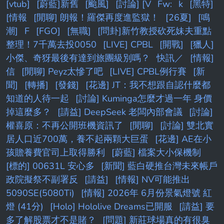
[vtub]
[蔚藍]新舊
[颱風]
[討論] [V
Fw:
k
[黑特]
[情報
[閒聊] 朗報！羅傑再度進監獄！
[26夏]
[鳴
潮]
F
[FGO]
[無職]
[問卦]新竹教授砍死妹夫重點
整理！7千萬去投0050
[LIVE] CPBL
[開戰]
[獵人]
小傑、奇犽最後有達到旅團級別嗎？
快訊／
[情報]
信
[閒聊] Peyz太慘了吧
[LIVE] CPBL例行賽
[新
聞]
[轉播]
[發錢]
[花邊] JT：我不想跟自認什麼都
知道的人待一起
[討論] Kuminga怎麼才過一年 身價
掉這麼多？
[請益] DeepSeek 老闆內部會議
[討論]
權喜原：不再公開班機資訊了
[閒聊]
[討論] 雙北實
居人口近700萬，養不起兩顆大巨蛋
[花邊] AE在小
孩贍養費官司上取得勝利
[蔚藍] 檔案大小保機制
[標的] 00631L 安心多
[新聞] 藍白硬推台灣未來帳戶
政院擬祭不副署反
[請益]
[情報] NV可能推出
5090SE(5080Ti)
[情報] 2026年 6月份景氣燈號 紅
燈 (41分)
[Holo] Hololive Dreams已開服
[請益] 要
多了解股票才不是賭？
[問題] 新莊球場真的有很臭