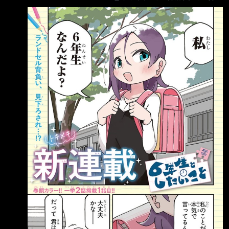
拓 誤會。錯過。——其實是兩情相悅。由成熟
早慧的小學六年級女孩與活潑頑皮的小學四年級
男孩交織而成，近在咫尺卻又遙不可及的純真戀
愛喜劇！！ 動畫化後大受歡迎的作品
https://i.imgur.com/JnP3gNr.jpeg 被小四男生告
白 https://i.imgur.com/JrasejX.jpeg 那個喜歡究
竟是哪種喜歡 https://i.imgur