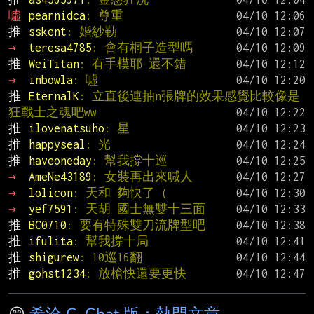
噓 
pearnidca
: 尊重
推 
sskent
: 婚紗勒
→ 
teresa4785
: 會有桐子造型嗎
推 
WeiTitan
: 有手模耶 還不錯
→ 
inbowla
: 噓
推 
EternalK
: 立直後連抽n張牌的效果感覺比較像是
狂戰士之魂吧ww
推 
ilovenatsuho
: 星
推 
happyseal
: 光
推 
haveoneday
: 幫我撐十巡
→ 
AmeNe43189
: 女裝再出來喊人
→ 
lolicon
: 天和 夠快了（
→ 
yef7591
: 天胡 國士無雙十三面
推 
BC0710
: 要有特殊雙刀流牌型吧
推 
ifulita
: 幫我撐十局
推 
shigurew
: 10巡16翻
推 
gohst1234
: 放槍快還要更快