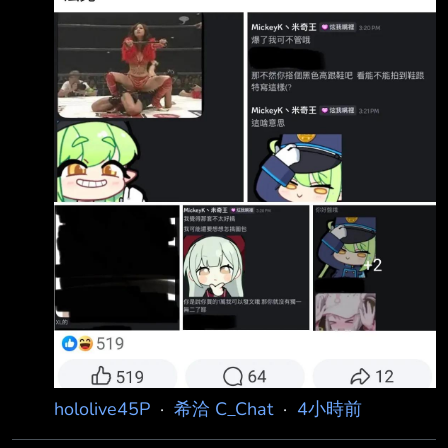
https://i.urusai.cc/oCbWe.jpg 感覺人設一夜之間
崩塌，還好可以申請退費算尚有良
hololive45P
·
希洽 C_Chat
·
4小時前