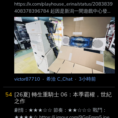
https://x.com/playhouse_erina/status/2083839
408378396784 起因是新潟一間遊戲中心發公
告 要把店內的Beatmania Mini和Nostalgia給撤
掉
https://pbs.twimg.com/media/HOtIAMbbkAAn_
g5.jpg
https://x.com/playhouse_erina/status/2084232
820764131576 由於這兩台都是現存數量很少
的老音遊 店家後來收到一堆玩家呼籲說要保留
機台 之後店家又發文說
victor87710
·
希洽 C_Chat
·
3小時前
54
[26夏] 轉生重騎士 06：本季霸權，世紀
之作
劇情：★★★☆☆ 節奏：★★☆☆☆ 戰鬥：
★★★★☆ https://i.imgur.com/9GpFmm5.jpeg