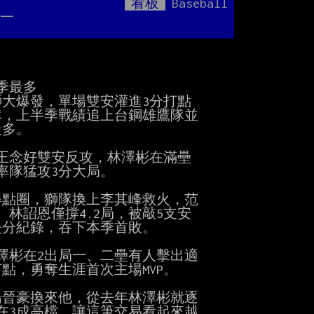
看板
Baseball
Mute
統一
最多

大爆發，單場雙安灌進3分打點

隊，上半季戰績追上台鋼雄鷹隊並

多。

王念好雙安反攻，林澤彬在滿壘

隊猛攻3分大局。

點圈，獅隊換上李其峰救火，范

詔恩僅撐4.2局，被敲5支安

分紀錄，吞下本季首敗。

彬在2出局一、二壘有人擊出適

，勇奪生涯首次主場MVP。

楊晉豪換來他，從去年林澤彬就逐

在3成高檔，讓這筆交易看起來越
