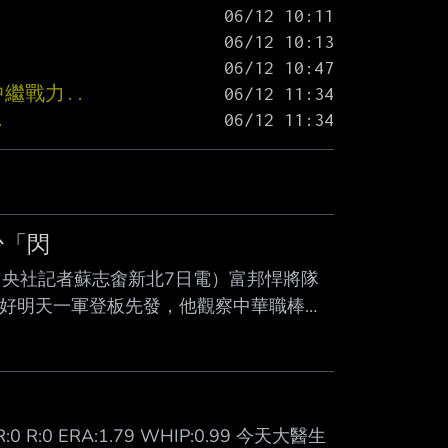
繼戰力..
.
少「閃
中央社記者蘇志畬新北7日電）富邦悍將隊
備好明天一軍登板先發，他觀察中華職棒打
uinton Martinez）現身新莊棒球
期待能夠與這裡最好的打者對決，但能做的
二軍出賽2場，都有投到150公里以上。他
R:0 R:0 ERA:1.79 WHIP:0.99 今天大醫生