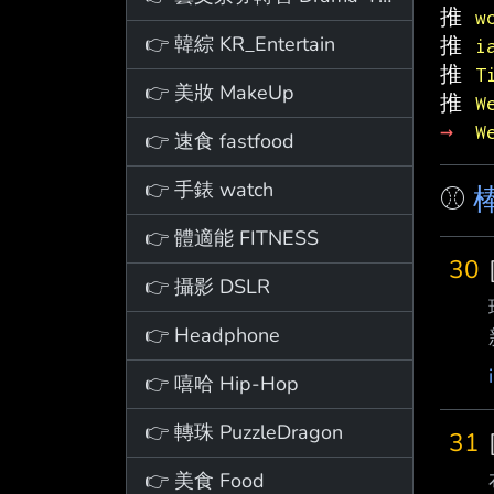
推 
w
👉 韓綜 KR_Entertain
推 
i
推 
T
👉 美妝 MakeUp
推 
W
→ 
W
👉 速食 fastfood
👉 手錶 watch
⚾
棒
👉 體適能 FITNESS
30
👉 攝影 DSLR
👉 Headphone
👉 嘻哈 Hip-Hop
👉 轉珠 PuzzleDragon
31
👉 美食 Food