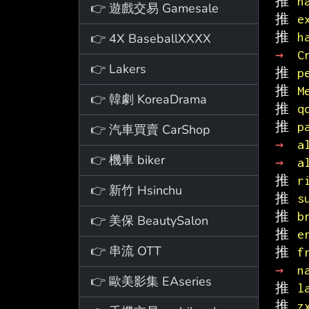
推 
h
👉 遊戲交易 Gamesale
推 
e
推 
h
👉 4X BaseballXXXX
→ 
C
👉 Lakers
推 
p
推 
M
👉 韓劇 KoreaDrama
推 
q
推 
p
👉 汽車買賣 CarShop
→ 
a
👉 機車 biker
→ 
a
推 
r
👉 新竹 Hsinchu
推 
s
推 
b
👉 美保 BeautySalon
推 
e
👉 串流 OTT
推 
f
→ 
n
👉 歐美影集 EAseries
推 
l
推 
z