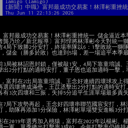
者
lamigo (lamigo)
題
[新聞] 中職》富邦最成功交易案！林澤彬重挫
間
Thu Jun 11 22:13:26 2026
》富邦最成功交易案！林澤彬重挫統一 儲金逼近本季
者龔乃玠／新北報導〕富邦悍將林澤彬今天對統一獅
含4局下致勝2分安打，終場率隊以6：1擊敗統一獅
2，儲金（勝多於敗）也達到5場，差一場追平本季最
前3局被林詔恩封鎖，僅被敲1安，4局下靠童堉誠、
擊出2分打點的適時安打，董子恩也追加適時一擊，率
下，富邦在2出局靠童堉誠、王念好連續四壞球攻上得
再選四壞擠成滿壘，王苡丞擊出2分打點的適時安打。林
各有3次四壞和三振，失掉5分追平生涯單場最多責失
在7局下攻勢再起，王念好四壞串聯范國宸安打，林澤
打，助隊再添加1分保險，林澤彬單場雙安進帳3分打點
彬在2019年選秀加入桃猿，富邦在2022年以楊彬、
穩一軍，單季繳出打擊率3成02，今年打擊率仍維持