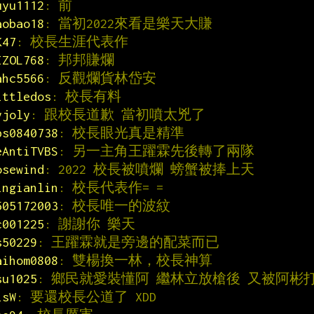
uyu1112
: 前
aobao18
: 當初2022來看是樂天大賺
K47
: 校長生涯代表作
IZOL768
: 邦邦賺爛
ahc5566
: 反觀爛貨林岱安
ittledos
: 校長有料
yjoly
: 跟校長道歉 當初噴太兇了
bs0840738
: 校長眼光真是精準
eAntiTVBS
: 另一主角王躍霖先後轉了兩隊
osewind
: 2022 校長被噴爛 螃蟹被捧上天
ingianlin
: 校長代表作= =
505172003
: 校長唯一的波紋
c001225
: 謝謝你 樂天
s50229
: 王躍霖就是旁邊的配菜而已
aihom0808
: 雙楊換一林，校長神算
su1025
: 鄉民就愛裝懂阿 繼林立放槍後 又被阿彬
isW
: 要還校長公道了 XDD