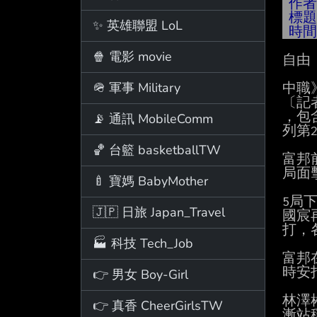
作
標
✨ 英雄聯盟 LoL
時
🍿 電影 movie
自由

🪖 軍事 Military
中職
〔記
，包
📡 通訊 MobileComm
列第
🏀 台籃 basketballTW
富邦
局面
🍼 寶媽 BabyMother
5局
🇯🇵 日旅 Japan_Travel
國宸
打，
🏭 科技 Tech_Job
富邦
時安
👉 男女 Boy-Girl
林澤
👉 真香 CheerGirlsTW
漸站