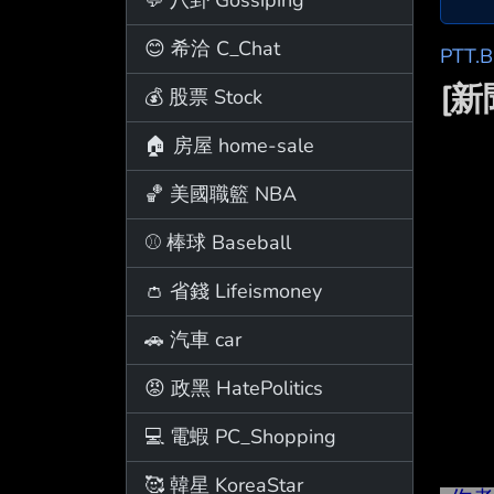
😊 希洽 C_Chat
PTT.
[
💰 股票 Stock
🏠 房屋 home-sale
🏀 美國職籃 NBA
⚾ 棒球 Baseball
👛 省錢 Lifeismoney
🚗 汽車 car
😡 政黑 HatePolitics
💻 電蝦 PC_Shopping
🥰 韓星 KoreaStar