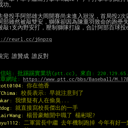
成功。

先發投手阿部雄大岡開賽尚未進入狀況，首局投2次四
阿部雖然被敲雙安，獅隊卻因為陳重羽致命的跑壘失誤
被敲1支內野安打，壓制獅隊打線，合計阿部百球投6
s://reurl.cc/j6npzq
說完 誰贊成 誰反對

章網址: 
https://www.ptt.cc/bbs/Baseball/M.17
cott0104
: 你在他香
TChima
: 校長表示: 早就注意到了
akar
: 我懷疑有人在偷臭...
Rdog
: 就直接寫校長傑出的一手
lairWang
: 楊晉豪離開中職了 楊彬呢?
uyu1112
: 二軍當長中繼 去年機制跑掉 今年有好一