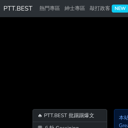
PTT.BEST
熱門專區
紳士專區
敲打政客
NEW
🔥 PTT.BEST 批踢踢爆文
本
Gre
💬 八卦 Gossiping