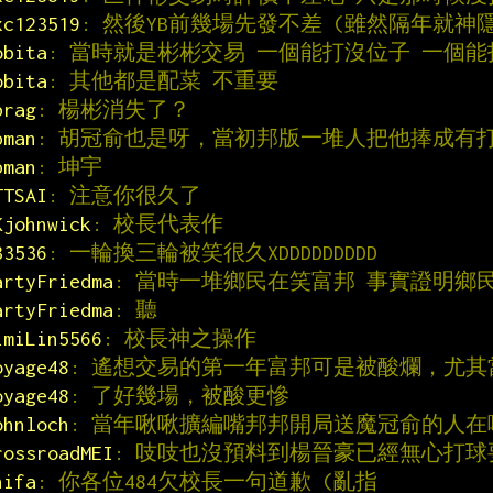
xc123519
: 然後YB前幾場先發不差 (雖然隔年就神
obita
: 當時就是彬彬交易 一個能打沒位子 一個
obita
: 其他都是配菜 不重要
brag
: 楊彬消失了？
pman
: 胡冠俞也是呀，當初邦版一堆人把他捧成有
pman
: 坤宇
TTSAI
: 注意你很久了
Kjohnwick
: 校長代表作
33536
: 一輪換三輪被笑很久XDDDDDDDDD
artyFriedma
: 當時一堆鄉民在笑富邦 事實證明鄉
artyFriedma
: 聽
imiLin5566
: 校長神之操作
oyage48
: 遙想交易的第一年富邦可是被酸爛，尤
oyage48
: 了好幾場，被酸更慘
ohnloch
: 當年啾啾擴編嘴邦邦開局送魔冠俞的人在
rossroadMEI
: 吱吱也沒預料到楊晉豪已經無心打
hifa
: 你各位484欠校長一句道歉 (亂指