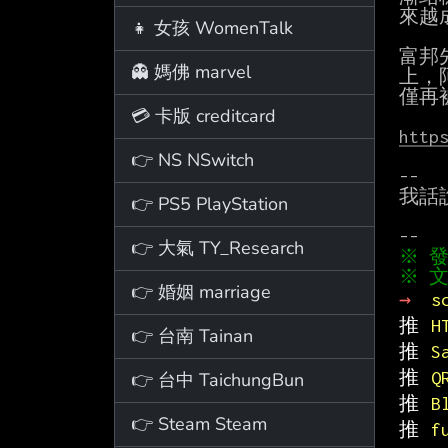
來越
👧 女孩 WomenTalk
富邦
👻 媽佛 marvel
上，
僅再
💳 卡版 creditcard
http
👉 NS NSwitch
--

我話
👉 PS5 PlayStation
👉 大氣 TY_Research
※ 文
👉 婚姻 marriage
→ 
s
推 
H
👉 台南 Tainan
推 
S
推 
Q
👉 台中 TaichungBun
推 
B
👉 Steam Steam
推 
f