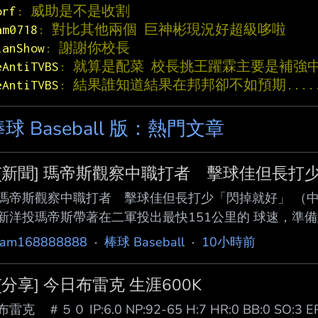
orf
: 威助是不是收割
am0718
: 對比其他兩個 巨神彬現況好超級哆啦
ianShow
: 謝謝你校長
eAntiTVBS
: 就算是配菜 校長挑王躍霖主要是補強中
eAntiTVBS
: 結果誰知道結果在邦邦卻不如預期....
球 Baseball 版：熱門文章
[新聞] 瑪帝斯觀察中職打者 擊球佳但長打
瑪帝斯觀察中職打者 擊球佳但長打少「閃掉就好」 （
新洋投瑪帝斯帶著在二軍投出最快151公里的 球速，準
者的擊球能力好，但長打者較少，「 閃掉他就好。」 瑪帝斯（Q
iam168888888
·
棒球 Baseball
·
10小時前
場，備戰明天先發工作，今天接受媒體聯訪時 表示，很
還是一球一球去投，「掌握我能掌握 的事」。 瑪帝斯在
[分享] 今日布雷克 生涯600K
表示，自己從高中開始就是以強化速球 為目標，隨著
布雷克 ＃５０ IP:6.0 NP:92-65 H:7 HR:0 BB:0 SO:3 E