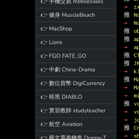
👉 手機交易 mobilesales
→ 
z
👉 健身 MuscleBeach
推 
N
→ 
N
👉 MacShop
推 
o
推 
a
👉 Lions
→ 
a
推 
C
👉 FGO FATE_GO
推 
J
👉 中劇 China-Drama
→ 
k
推 
M
👉 數位貨幣 DigiCurrency
→ 
M
→ 
m
👉 暗黑 DIABLO
推 
v
👉 實習教師 studyteacher
→ 
v
→ 
j
👉 航空 Aviation
推 
C
→ 
s
👉 藝文票券轉售 Drama-Ticket