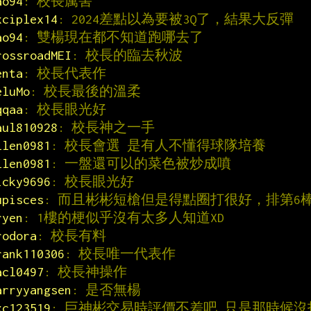
ao94
: 校長厲害
xciplex14
: 2024差點以為要被3Q了，結果大反彈
ao94
: 雙楊現在都不知道跑哪去了
rossroadMEI
: 校長的臨去秋波
enta
: 校長代表作
eluMo
: 校長最後的溫柔
qqaa
: 校長眼光好
aul810928
: 校長神之一手
llen0981
: 校長會選 是有人不懂得球隊培養
llen0981
: 一盤還可以的菜色被炒成噴
icky9696
: 校長眼光好
upisces
: 而且彬彬短槍但是得點圈打很好，排第6
ryen
: 1樓的梗似乎沒有太多人知道XD
rodora
: 校長有料
rank110306
: 校長唯一代表作
acl0497
: 校長神操作
arryyangsen
: 是否無楊
xc123519
: 巨神彬交易時評價不差吧 只是那時候沒