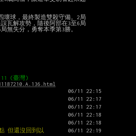
壞球，最終製造雙殺守備。2局

瓦解攻勢，隨後阿部在3至6局

局無失分，勇奪本季第3勝。

81187210.A.136.html
點 但還沒回到以