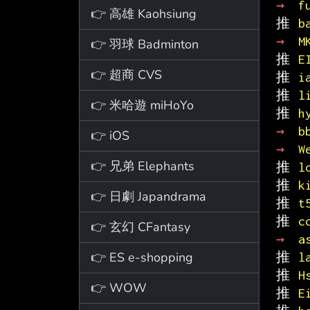
→ 
f
👉 高雄 Kaohsiung
推 
b
→ 
M
👉 羽球 Badminton
推 
E
👉 超商 CVS
推 
i
推 
l
👉 米哈遊 miHoYo
推 
h
→ 
b
👉 iOS
→ 
W
👉 兄弟 Elephants
推 
l
推 
k
👉 日劇 Japandrama
推 
t
推 
c
👉 玄幻 CFantasy
→ 
a
👉 ES e-shopping
推 
l
推 
H
👉 WOW
推 
E