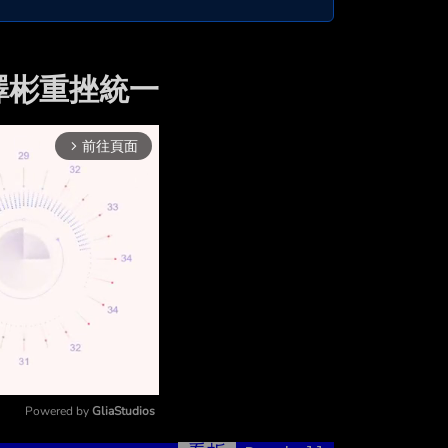
澤彬重挫統一
前往頁面
arrow_forward_ios
Powered by 
GliaStudios