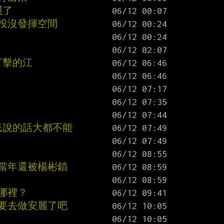
隱了
能投沒發揮空間
打擊的江
民說的話大都不能
其當年還被楊彬鎖
哪裡？
球要去做安麗了吧