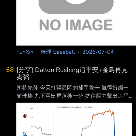
FunXin
·
棒球 Baseball
·
2026-07-04
68
[分享] Dalton Rushing追平安+金鳥再見
煮粥
朗希先發 今天打得最悶的捕手魯辛 氣得折斷一
支球棒 九下兩出局落後一分 抗住壓力擊出追平
安打 加上金鳥失誤回來再見分 終場6:5道奇逆轉
金鳥 --