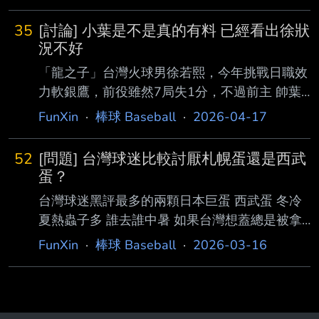
35
[討論] 小葉是不是真的有料 已經看出徐狀
況不好
「龍之子」台灣火球男徐若熙，今年挑戰日職效
力軟銀鷹，前役雖然7局失1分，不過前主 帥葉
君璋發現與第一場的狀況有差距。 徐若熙的日
FunXin
·
棒球 Baseball
·
2026-04-17
職首秀面對樂天金鷲6局無失分奪首勝，第2場面
對西武獅，主投7局被敲6安含 1轟失1分，但打
52
[問題] 台灣球迷比較討厭札幌蛋還是西武
線熄火吞下日職首敗，投球內容也明顯不太穩
蛋？
定。不過休息8天預計在17 日先發面對歐力士，
台灣球迷黑評最多的兩顆日本巨蛋 西武蛋 冬冷
目前累積先發2場，自責分率僅0.69。 味全龍總
夏熱蟲子多 誰去誰中暑 如果台灣想蓋總是被拿
教練葉君璋發現：徐若熙的變化球更加犀利，
出來批評 札幌蛋 吸血巨蛋 害火腿賺不了錢 最好
FunXin
·
棒球 Baseball
·
2026-03-16
「去年曲球沒有那麼得心應手，只 有幾場達到
趕快倒閉拆一拆 以上是台灣球迷對這兩座球場
表準，但交流賽跟經典賽就感受到，變化球的掌
普遍評價 台灣球迷這兩顆哪一顆比較厭惡？ --
握有提升。」 葉總點出，徐若熙第2