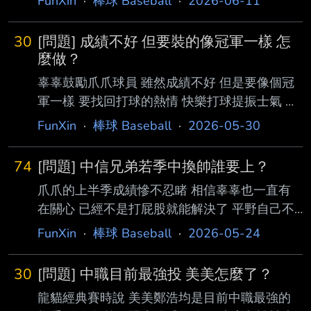
FunXin
·
棒球 Baseball
·
2026-06-11
30
[問題] 成績不好 但要裝的像冠軍一樣 怎
麼做？
辜辜鼓勵爪爪球員 雖然成績不好 但是要像個冠
軍一樣 要找回打球的熱情 快樂打球提振士氣 不
要辜負球迷 具體來說該怎麼做？ --
FunXin
·
棒球 Baseball
·
2026-05-30
74
[問題] 中信兄弟若季中換帥誰要上？
爪爪的上半季成績慘不忍睹 相信辜辜也一直有
在關心 已經不是打屁股就能解決了 平野自己不
負責任下台的話 辜辜親自動手也有可能 這節骨
FunXin
·
棒球 Baseball
·
2026-05-24
眼若季中換帥 只有紅龜能扛了嗎？ --
30
[問題] 中職目前最強投 美美怎麼了？
龍貓經典賽時說 美美鄭浩均是目前中職最強的