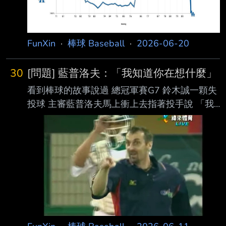
FunXin
·
棒球 Baseball
·
2026-06-20
30
[問題] 藍普洛夫：「我知道你在想什麼」
看到棒球的故事說過 總冠軍賽G7 鈴木誠一顆失
投球 主審藍普洛夫馬上衝上去指著投手說 「我
知道你在想什麼」 主審這動作會算太浮誇嗎？
這樣保護統一球員 聽說最後是統一獅希望換掉
他才離台 這算藍普洛夫代表作嗎？
https://i.imgur.com/eXxW63K.jpeg --