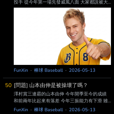
投手 從今年第一場先發威風八面 大家都說被大
谷打過的男人 心境跟實力都提升了 面對中職打
者感覺像簡單模式 還喊話說要再次旅外 結果每
下愈況 今天甚至被邦邦當兒子打 美美怎麼了？
--
FunXin
·
棒球 Baseball
·
2026-05-13
50
[問題] 山本由伸是被操壞了嗎？
澤村賞三連霸的山本由伸 今年開季至今的成績
和前兩年比起來有落差 今年三振能力有下滑 雖
然WHIP跟前兩年比差不多 不容易送出保送與被
FunXin
·
棒球 Baseball
·
2026-05-13