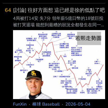
打安打 但今年滾飛比明顯偏飛球型 挨轟率也變
高的很多 第一年90局挨7轟 去年173局挨14轟
64
[討論] 往好方面想 這已經是徐的低點了吧
今年才50局已經挨了8轟 照這進度今年可能要被
4局被打14安 失7分 領年薪5億日幣的18號巨投
打20轟以上 有點變洋基生涯尾段的田中將大 山
被打哭退場 能想到最糟的狀況全都發生在同一
本怎麼了？ --
場 雖然很多人批評指責 但換個方向想 這已經是
低點了吧 雨後一定會天晴 之後的徐是不是只會
越來越好？ --
FunXin
·
棒球 Baseball
·
2026-05-04