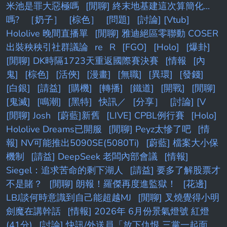
米池是罪大惡極嗎
[閒聊] 終末地基建這次算簡化...
嗎?
［奶子］
[棕色］
[問題]
[討論] [Vtub]
Hololive 晚間直播單
[閒聊] 雅迪絕區零聯動 COSER
出裝秧秧引社群議論
re
R
[FGO]
[Holo]
[爆卦]
[閒聊] DK時隔1723天重返國際賽決賽
[情報
[內
鬼]
[棕色]
[活俠]
[漫畫]
[無職]
[異環]
[發錢]
[白銀]
[請益]
[購機]
[轉播]
[鐵道]
[開戰]
[閒聊]
[鬼滅]
[鳴潮]
[黑特]
快訊／
[分享］
[討論] [V
[閒聊] Josh
[蔚藍]新舊
[LIVE] CPBL例行賽
[Holo]
Hololive Dreams已開服
[閒聊] Peyz太慘了吧
[情
報] NV可能推出5090SE(5080Ti)
[蔚藍] 檔案大小保
機制
[請益] DeepSeek 老闆內部會議
[情報]
Siegel：追求苦命的剩下湖人
[請益] 要多了解股票才
不是賭？
[閒聊] 朗報！羅傑再度進監獄！
[花邊]
LBJ談何時意識到自己能超越MJ
[閒聊] 叉燒覺得小明
劍魔在講幹話
[情報] 2026年 6月份景氣燈號 紅燈
(41分)
[討論] 快訊/外送員「放下仇恨 三黨一起面