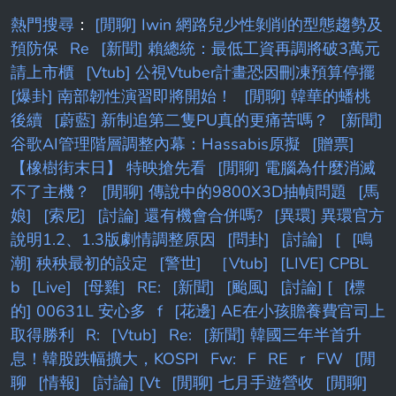
熱門搜尋
：
[閒聊] Iwin 網路兒少性剝削的型態趨勢及
預防保
Re
[新聞] 賴總統：最低工資再調將破3萬元
請上市櫃
[Vtub] 公視Vtuber計畫恐因刪凍預算停擺
[爆卦] 南部韌性演習即將開始！
[閒聊] 韓華的蟠桃
後續
[蔚藍] 新制追第二隻PU真的更痛苦嗎？
[新聞]
谷歌AI管理階層調整內幕：Hassabis原擬
[贈票]
【橡樹街末日】 特映搶先看
[閒聊] 電腦為什麼消滅
不了主機？
[閒聊] 傳說中的9800X3D抽幀問題
[馬
娘]
[索尼]
[討論] 還有機會合併嗎?
[異環] 異環官方
說明1.2、1.3版劇情調整原因
[問卦]
[討論]
[
[鳴
潮] 秧秧最初的設定
[警世]
［Vtub]
[LIVE] CPBL
b
[Live]
[母雞]
RE:
[新聞]
[颱風]
[討論] [
[標
的] 00631L 安心多
f
[花邊] AE在小孩贍養費官司上
取得勝利
R:
[Vtub]
Re:
[新聞] 韓國三年半首升
息！韓股跌幅擴大，KOSPI
Fw:
F
RE
r
FW
[閒
聊
[情報]
[討論] [Vt
[閒聊] 七月手遊營收
[閒聊]