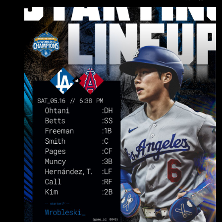
(L) DH .240 / .370 / .799 ７ＨＲ 2. Mookie
Betts (R) SS .152 / .220 / .590 ３ＨＲ 3.
Freddie Freeman (L) 1B .270 / .343 / .766 ４Ｈ
Ｒ 4. Will Smith (R) C .258 / .326 / .701 ４ＨＲ
5. Andy Pages (R) CF .305