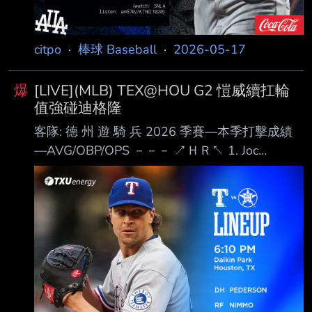
citpo
·
棒球 Baseball
·
2026-05-17
爆
[LIVE](MLB) TEX@HOU G2 愷威續扛輪
值強碰迪格隆
客隊: 德 州 遊 騎 兵 2026 季賽—本季打擊成績
—AVG/OBP/OPS －－－ ↗ＨＲ↖ 1. Joc
Pederson (L) DH .210 / .322 / .652 ３ＨＲ 2.
Brandon Nimmo (L) RF .276 / .357 / .774 ４Ｈ
Ｒ 3. Josh Jung (R) 3B .316 / .363 / .860 ５ＨＲ
4. Evan Carter (L) CF .174 / .295 / .621 ５ＨＲ
5. Ezequiel Duran (R) SS