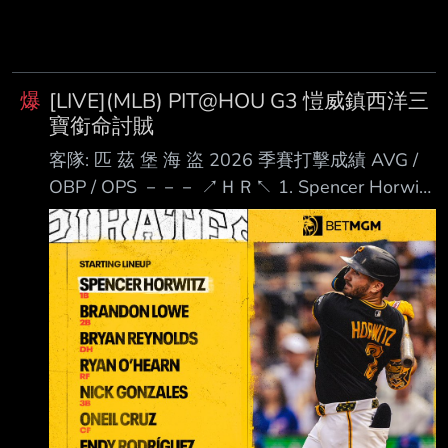
爆
[LIVE](MLB) PIT@HOU G3 愷威鎮西洋三
寶銜命討賊
客隊: 匹 茲 堡 海 盜 2026 季賽打擊成績 AVG /
OBP / OPS －－－ ↗ＨＲ↖ 1. Spencer Horwitz
(L) 1B .291 / .390 / .851 ７ＨＲ 2. Brandon
Lowe (L) 2B .253 / .340 / .865 １５ＨＲ 3.
Bryan Reynolds (S) DH .271 / .399 / .826 ６Ｈ
Ｒ 4. Ryan O'Hearn (L) RF .290 / .368 /
.835 ８ＨＲ 5. Nick Gon