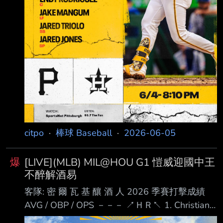
citpo
·
棒球 Baseball
·
2026-06-05
爆
[LIVE](MLB) MIL@HOU G1 愷威迎國中王
不醉解酒易
客隊: 密 爾 瓦 基 釀 酒 人 2026 季賽打擊成績
AVG / OBP / OPS －－－ ↗ＨＲ↖ 1. Christian
Yelich (L) DH .280 / .337 / .821 ４ＨＲ 2.