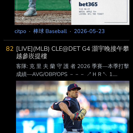
citpo
·
棒球 Baseball
·
2026-05-23
82
[LIVE](MLB) CLE@DET G4 灝宇晚接午攀
越參崁提樓
客隊: 克 里 夫 蘭 守 護 者 2026 季賽—本季打擊
成績—AVG/OBP/OPS －－－ ↗ＨＲ↖ 1.
Daniel Schneemann (L) 3B .244 / .322 / .719
４ＨＲ 2. Jose Ramirez (S) DH .235 / .363 /
.785 ８ＨＲ 3. Chase DeLauter (L) RF .274 /
.361 / .831 ７ＨＲ 4. Rhys Hoskins (R) 1B .192
/ .353 / .728 ４ＨＲ 5. Travis