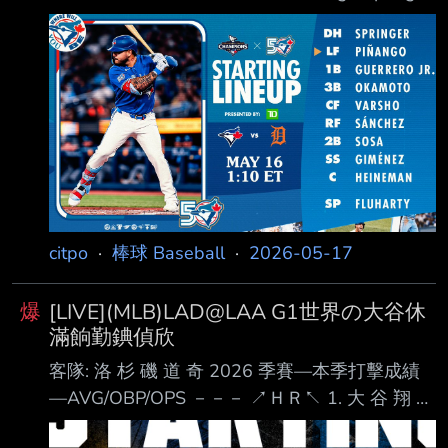
(R) DH .194 / .261 / .586 ２ＨＲ 2. Y Pinango
(L) LF .350 / .393 / .810 3. Vladimir Guerrero
Jr(R) 1B .281 / .419 / .772 ２ＨＲ 4. 岡 本 和 真
(R) 3B .239 / １０ＨＲ 5. Daulton Vasho (L) CF
.245 / .2
citpo
·
棒球 Baseball
·
2026-05-17
爆
[LIVE](MLB)LAD@LAA G1世界の大谷休
滿餉勤錪偵欣
客隊: 洛 杉 磯 道 奇 2026 季賽—本季打擊成績
—AVG/OBP/OPS －－－ ↗ＨＲ↖ 1. 大 谷 翔 平
(L) DH .240 / .370 / .796 ７ＨＲ 2. Mookie