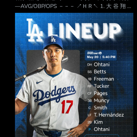
—AVG/OBP/OPS －－－ ↗ＨＲ↖ 1. 大 谷 翔 平
(L) DH/P .272 / .399 / .872 ７ＨＲ 2. Mookie
Betts (R) SS .172 / .238 / .635 ４ＨＲ 3.
Freddie Freeman (L) 1B .260 / .342 / .777 ６Ｈ
Ｒ 4. Kyle Tucker (L) RF .249 / .347 /
.740 ４ＨＲ 5. Andy Pages (R) CF