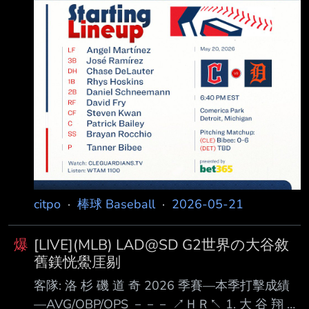
citpo
·
棒球 Baseball
·
2026-05-21
爆
[LIVE](MLB) LAD@SD G2世界の大谷敘
舊鎂恍鱟厓剔
客隊: 洛 杉 磯 道 奇 2026 季賽—本季打擊成績
—AVG/OBP/OPS －－－ ↗ＨＲ↖ 1. 大 谷 翔 平