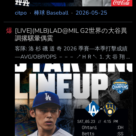
citpo
·
棒球 Baseball
·
2026-05-25
爆
[LIVE](MLB)LAD@MIL G2世界の大谷異
調撂騾暈偶霙
客隊: 洛 杉 磯 道 奇 2026 季賽—本季打擊成績
—AVG/OBP/OPS －－－ ↗ＨＲ↖ 1. 大 谷 翔 平
(L) DH .273 / .399 / .882 ８ＨＲ 2. Mookie
Betts (R) SS .185 / .264 / .664 ４ＨＲ 3.
Freddie Freeman (L) 1B .261 / .348 / .786 ６Ｈ
Ｒ 4. Andy Pages (R) CF .283 / .335 / .822 １０
ＨＲ 5. Will Smith (R) C .246