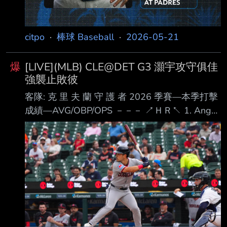
citpo
·
棒球 Baseball
·
2026-05-21
爆
[LIVE](MLB) CLE@DET G3 灝宇攻守俱佳
強襲止敗彼
客隊: 克 里 夫 蘭 守 護 者 2026 季賽—本季打擊
成績—AVG/OBP/OPS －－－ ↗ＨＲ↖ 1. Angel
Martinez (S) LF .265 / .309 / .806 ９ＨＲ 2. Jose
Ramirez (S) 3B .236 / .367 / .790 ８ＨＲ 3.
Chase DeLauter (L) DH .268 / .354 / .824 ７Ｈ
Ｒ 4. Rhys Hoskins (R) 1B .188 / .353 / .729 ４
ＨＲ 5. Daniel Sch