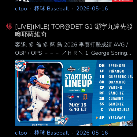
citpo
·
棒球 Baseball
·
2026-05-16
爆
[LIVE](MLB) TOR@DET G1 灝宇九違先發
噢耶薩維奇
客隊: 多 倫 多 藍 鳥 2026 季賽打擊成績 AVG /
OBP / OPS －－－ ↗ＨＲ↖ 1. George Springer
(R) DH .202 / .292 / .612 ２ＨＲ 2. Yohendrick
Pinango (L) LF .361 / .410 / .827 3. Vladimir
Guerrero Jr(R) 1B .288 / .381 / .753 ２ＨＲ 5.
岡 本 和 真 (R) 3B .239 / .328 / .786 １０ＨＲ 5.
Daulton V
citpo
·
棒球 Baseball
·
2026-05-16