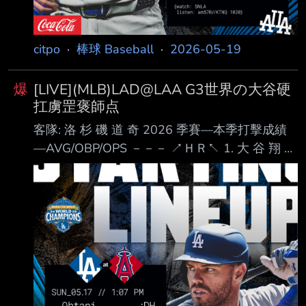
citpo
·
棒球 Baseball
·
2026-05-19
爆
[LIVE](MLB)LAD@LAA G3世界の大谷硬
扛虜罡褒師点
客隊: 洛 杉 磯 道 奇 2026 季賽—本季打擊成績
—AVG/OBP/OPS －－－ ↗ＨＲ↖ 1. 大 谷 翔 平
(L) DH .247 / .379 / .829 ７ＨＲ 2. Freddie
Freeman (L) 1B .263 / .339 / .752 ４ＨＲ 3.
Andy Pages (R) CF .304 / .357 / .887 １０ＨＲ
4. Kyle Tucker (L) RF .248 / .349 / .747 ４
ＨＲ 5. Teoscar Hernandez (R