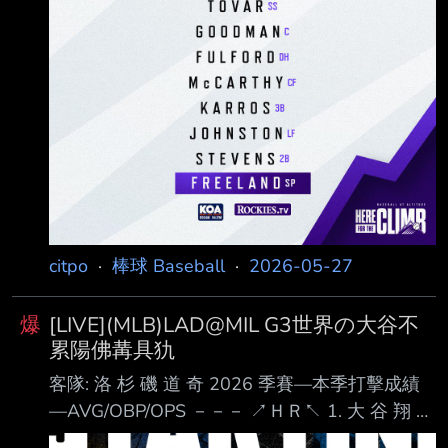
citpo
·
棒球 Baseball
·
2026-05-27
爆
[LIVE](MLB)LAD@MIL G3世界の大谷不
累陽佛冓具犰
客隊: 洛 杉 磯 道 奇 2026 季賽—本季打擊成績
—AVG/OBP/OPS －－－ ↗ＨＲ↖ 1. 大 谷 翔 平
(L) DH .276 / .402 / .882 ８ＨＲ 2. Mookie