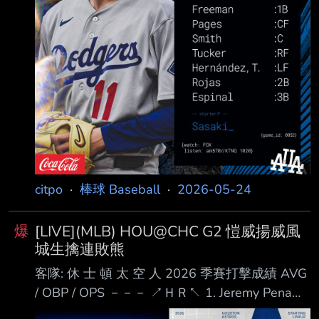
citpo
·
棒球 Baseball
·
2026-05-24
爆
[LIVE](MLB) HOU@CHC G2 愷威揚威風
城生擒連敗熊
客隊: 休 士 頓 太 空 人 2026 季賽打擊成績 AVG
/ OBP / OPS －－－ ↗ＨＲ↖ 1. Jeremy Pena
(R) SS .254 / .297 / .619 2. Isaac Paredes (R)