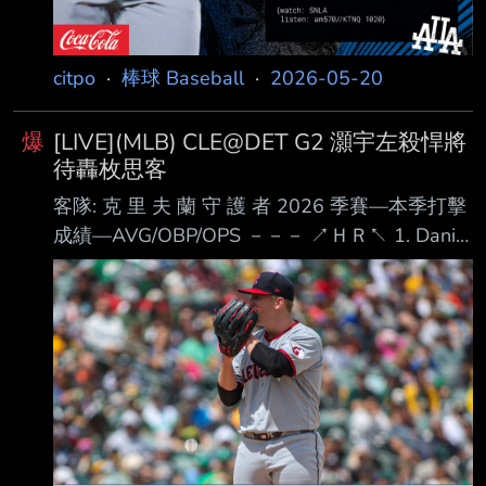
citpo
·
棒球 Baseball
·
2026-05-20
爆
[LIVE](MLB) CLE@DET G2 灝宇左殺悍將
待轟枚思客
客隊: 克 里 夫 蘭 守 護 者 2026 季賽—本季打擊
成績—AVG/OBP/OPS －－－ ↗ＨＲ↖ 1. Daniel
Schneemann (L) CF .254 / .336 / .754 ４ＨＲ 2.
Jose Ramirez (S) 3B .240 / .369 / .799 ８ＨＲ 3.
Chase DeLauter (L) DH .275 / .362 / .843 ７Ｈ
Ｒ 4. Kyle Manzardo (L) 1B .223 / .301 / .663 ４
ＨＲ 5. Travis