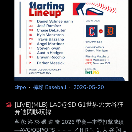
citpo
·
棒球 Baseball
·
2026-05-20
爆
[LIVE](MLB) LAD@SD G1世界の大谷狂
奔迪閃哆玩禕
客隊: 洛 杉 磯 道 奇 2026 季賽—本季打擊成績
—AVG/OBP/OPS －－－ ↗ＨＲ↖ 1. 大 谷 翔 平