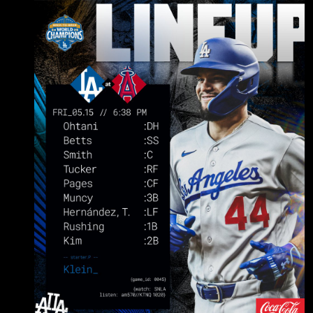
Betts (R) SS .171 / .244 / .659 ３ＨＲ 3. Will
Smith (R) C .258 / .329 / .708 ４ＨＲ 4. Kyle
Tucker (L) RF .253 / .351 / .756 ４ＨＲ 5.
Andy Pages (R) CF .306 /