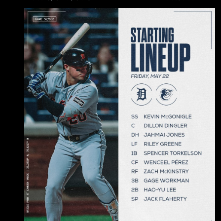
McGonigle (L) SS .286 / .395 / .802 ２ＨＲ
2. Dillon Dingler (R) C .241 / .317 / .786 ９ＨＲ
3. Jahmai Jones (R) DH .175 / .254 / .570 ２Ｈ
Ｒ 4. Riley Greene (L) LF .326 / .422 / .897 ４Ｈ
Ｒ 5. Spencer Tork