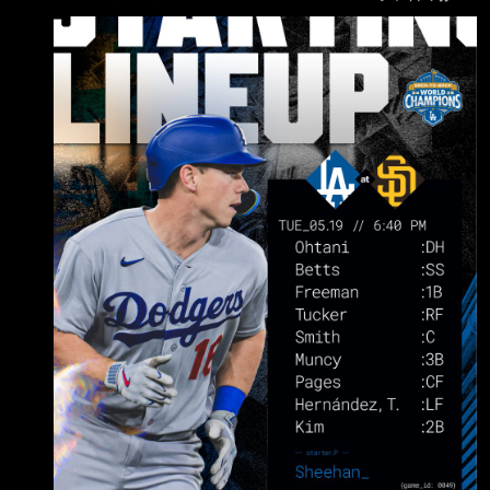
(L) DH .265 / .392 / .850 ７ＨＲ 2. Mookie
Betts (R) SS .185 / .254 / .680 ４ＨＲ 3.
Freddie Freeman (L) 1B .254 / .338 / .737 ４Ｈ
Ｒ 4. Kyle Tucker (L) RF .254 / .354 /
.756 ４ＨＲ 5. Will Smith (R) C .2