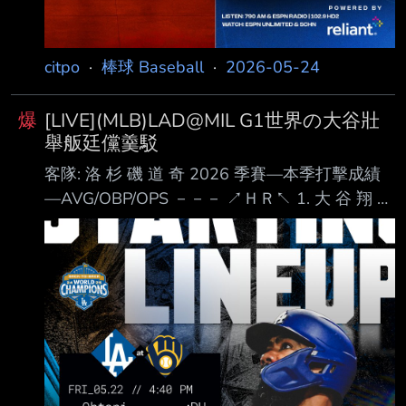
citpo
·
棒球 Baseball
·
2026-05-24
爆
[LIVE](MLB)LAD@MIL G1世界の大谷壯
舉舨廷儻羹駁
客隊: 洛 杉 磯 道 奇 2026 季賽—本季打擊成績
—AVG/OBP/OPS －－－ ↗ＨＲ↖ 1. 大 谷 翔 平
(L) DH .272 / . / . ８ＨＲ 2. Mookie Betts (R) SS
.194 / . / . ４ＨＲ 3. Freddie Freeman (L) 1B
.264 / . / . ６ＨＲ 4. Kyle Tucker (L) RF .251 / . / .
４ＨＲ 5. Andy Pages (R) CF .288 / . / １
０ＨＲ 6. Max M