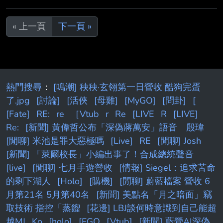
« 上一頁
下一頁 »
熱門搜尋
：
[鳴潮] 秧秧·玄翎第一日營收 酷狗完蛋
了.jpg
[討論]
[活俠
[母雞]
[MyGO]
[問卦]
[
[Fate]
RE:
re
［Vtub
r
Re
[LIVE
R
[LIVE]
Re:
[新聞] 黃偉哲公布「深偽蔣萬安」語音 殷瑋
[閒聊] 米池是罪大惡極嗎
[Live]
RE
[閒聊] Josh
[新聞] 「萊爾校長」小編出事了！合成總統聲音
[live]
[閒聊] 七月手遊營收
[情報] Siegel：追求苦命
的剩下湖人
[Holo]
[購機]
[閒聊] 蔚藍檔案 營收 6
月第21名 5月第40名
[新聞] 美點名「月之暗面」竊
取技術 指控「蒸餾
[花邊] LBJ談何時意識到自己能超
越MJ
Ko
[holo]
[FGO
[Vtub]
[新聞] 藍營AI深偽