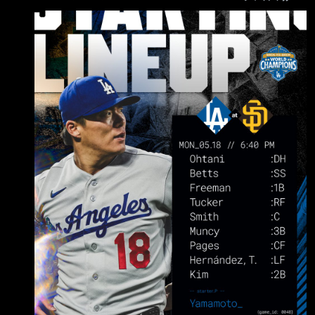
(L) DH .258 / .385 / .839 ７ＨＲ 2. Mookie
Betts (R) SS .180 / .255 / .695 ４ＨＲ 3.
Freddie Freeman (L) 1B .257 / .335 / .739 ４Ｈ
Ｒ 4. Kyle Tucker (L) RF .259 / .356 /
.765 ４ＨＲ 5. Will Smith (R) C .2