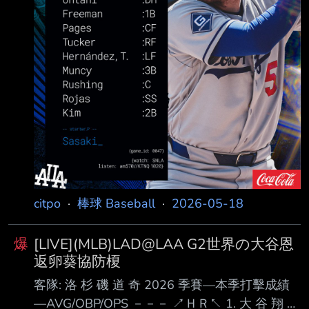
citpo
·
棒球 Baseball
·
2026-05-18
爆
[LIVE](MLB)LAD@LAA G2世界の大谷恩
返卵葵協防榎
客隊: 洛 杉 磯 道 奇 2026 季賽—本季打擊成績
—AVG/OBP/OPS －－－ ↗ＨＲ↖ 1. 大 谷 翔 平