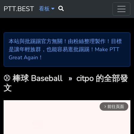
PTT.BEST
看板
本站與批踢踢官方無關！由粉絲整理製作！目標
是讓年輕族群，也能容易逛批踢踢！Make PTT
Great Again！
⚾
棒球 Baseball
»
citpo 的全部發
文
前往頁面
arrow_forward_ios