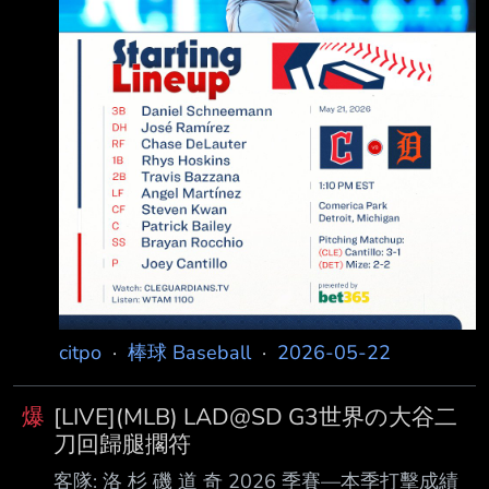
citpo
·
棒球 Baseball
·
2026-05-22
爆
[LIVE](MLB) LAD@SD G3世界の大谷二
刀回歸腿擱符
客隊: 洛 杉 磯 道 奇 2026 季賽—本季打擊成績