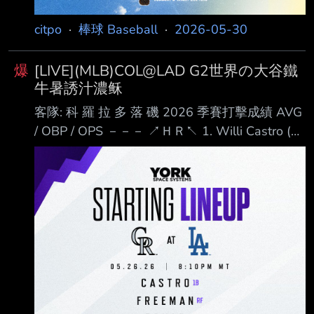
citpo
·
棒球 Baseball
·
2026-05-30
爆
[LIVE](MLB)COL@LAD G2世界の大谷鐵
牛暑誘汁濃稣
客隊: 科 羅 拉 多 落 磯 2026 季賽打擊成績 AVG
/ OBP / OPS －－－ ↗ＨＲ↖ 1. Willi Castro (S)
1B .255 / .319 / .670 ２ＨＲ 2. Tyler Freeman
(R) RF .250 / .323 / .653 ２ＨＲ 3. Ezequiel
Tovar (R) SS .217 / .267 / .578 ２ＨＲ 4.
Hunter Goodman (R) C .241 / .300 / .760 １１
ＨＲ 5. Braxton