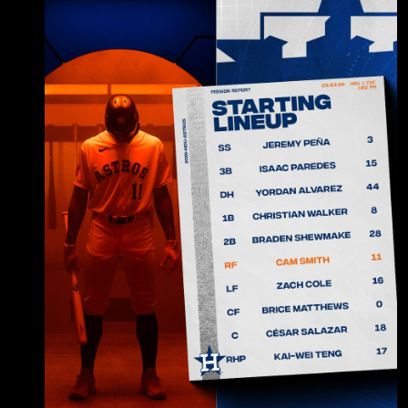
3B .244 / .335 / .710 ５ＨＲ 3. Yordan Alvarez
(L) DH .303 / .416 / 1.017 １５ＨＲ 4. Christian
Walker (R) 1B .254 / .327 / .808 １１ＨＲ 5.
Braden She