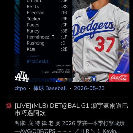
citpo
·
棒球 Baseball
·
2026-05-23
爆
[LIVE](MLB) DET@BAL G1 灝宇豪雨遊巴
市巧遇阿欽
客隊: 底 特 律 老 虎 2026 季賽—本季打擊成績
—AVG/OBP/OPS －－－ ↗ＨＲ↖ 1. Kevin