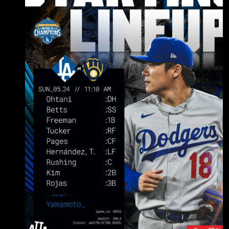
Betts (R) SS .169 / .244 / .610 ４ＨＲ 3.
Freddie Freeman (L) 1B .265 / .362 / .810 ６Ｈ
Ｒ 4. Kyle Tucker (L) RF .247 / .353 /
.749 ４ＨＲ 5. Andy Pages (R) CF .