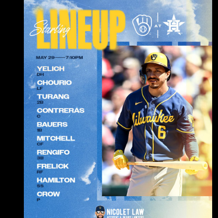
Jackson Chourio (R) LF .267 / .315 / .699 １Ｈ
Ｒ 3. Brice Turang (L) 2B .276 / .400 / .859
７ＨＲ 4. William Contreras (R) C .303 / .371
/ .780 ４ＨＲ 5.