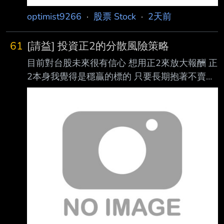
optimist9266
·
股票 Stock
·
2天前
61
[請益] 投資正2的分散風險策略
目前對台股未來很有信心 想用正2來放大報酬 正
2本身我覺得是穩贏的標的 只要長期抱著不賣就
好 但單壓同一檔風險大 請問這樣配置怎麼樣
00631L 00675L 00685L 00663L 各配置20%
再配20% 0050防禦 這樣配置效果如何 --