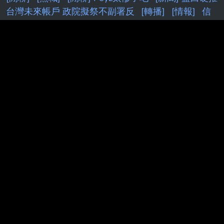
台灣未來帳戶 政院擬祭不副署反
[轉播]
[情報]
信
[花邊] AE在小孩贍養費官司上取得勝利
[Holo]
Hololive Dreams已開服
[請益] 要多了解股票才不是
賭？
[鬼滅]
［Vtub]
[討論] [Vt
[花邊] JT：我不想
跟自認什麼都知道的人待一起
[情報] NV可能推出
5090SE(5080Ti)
[討論] Kuminga怎麼才過一年 身價
掉這麼多？
[請益] DeepSeek 老闆內部會議
[討論]
權喜原：不再公開班機資訊了
[討論] 雙北實居人口
近700萬，養不起兩顆大巨蛋
[情報] 2026年 6月份
景氣燈號 紅燈 (41分)
[蔚藍] 檔案大小保機制
[標的]
00631L 安心多
[漫畫]
[內鬼]
[閒聊
[問題] 新莊球
場真的有很臭嗎
[蔚藍]新舊 Pickup 機制：期望值與
保護效果比較
[白銀]
PTT.BEST 批踢踢爆文 © 2026
本站與批踢踢官方無關！由粉絲整理製作！目標是讓年輕族群，也能