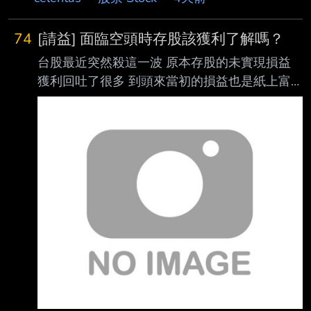
74
[請益] 面臨空頭時存股該獲利了解嗎？
台股最近突然殺這一波 原本存股的未實現損益
獲利回吐了很多 到頭來當初的損益也是紙上富
貴 雖然說存股是長期的事情 知道時間過久了總
會回來 但很多人都說存股就是放就對了沒在管
可是如果我明知現在就是走空 現在走的趨勢就
是這樣價格一定還會更低 那是不是該把它獲利
了解 等到開始止跌了或是真的跌很深 再買回來
雖然會比當初的成本高 但是如果漲回原本的價
格 這樣不就可以避免獲利回吐又可以賺一點 雖
然這就要看自己的操作了 畢竟沒人知道哪裡是
高點哪裡是低點 當面臨空頭時大家存股都是放
著不動嗎 --