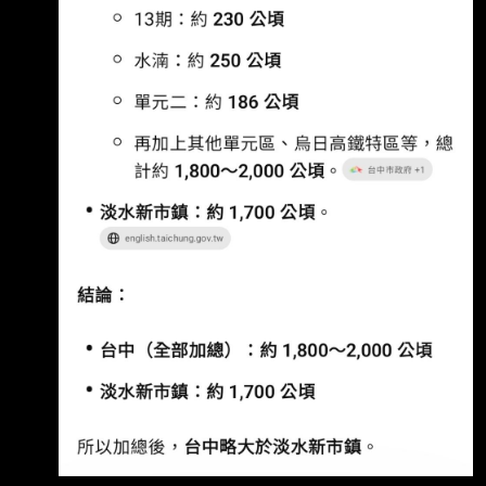
蛋黃區（比如西區美術館、科博館周邊、五期、
八期或七期外圍），屋 齡20-30年的中古大樓
(室內35坪)，每坪可能還在30-40萬左右。總價
差不多，但室內坪數大很多，生 活機能、學區
也都是現成的。 可是朋友一直勸退，說台中的
都市發展跟台北完全不同： 台中重劃區太多、
土地源源不絕，台北是因