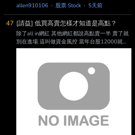
allen910106
·
股票 Stock
·
5天前
47
[請益] 低買高賣怎樣才知道是高點？
除了all in網紅 其他網紅都說高點賣一半 賣了就
別在進場 這叫做資金風控 當年台股12000就算
是高點了 依照損益表應該賣出50%股票 漲到
24000再賣出50%剩下原始25% 漲到36000再
賣出50%剩下原始12.5% 漲到48000再賣出
50%剩下原始6.25% 現在滿手現金該怎辦？ --