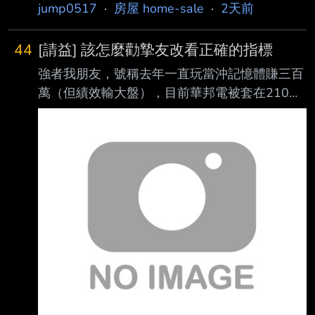
jump0517
·
房屋 home-sale
·
2天前
44
[請益] 該怎麼勸摯友改看正確的指標
強者我朋友，號稱去年一直玩當沖記憶體賺三百
萬（但績效輸大盤），目前華邦電被套在210。
1. 不看大盤 2. 不看匯率 3. 不看黃金 4. 不看油
價 5. 不看國際股市 “看MUU.US(MU兩倍槓桿
ETF)當唯一指標” 完全勸不動，工程師本位看世
界的一個狀態。 BTW 該感謝微軟，不然他再一
根就徹底斷頭。 感覺心理上還在他的當沖成績
當成可複製成功模式，問題當時就是順風局。難
道真的要被強 平才會醒嗎？很怕他去當小飛俠…
Sent from JPTT on my iPhone -- 我還真的不是
我朋友，我