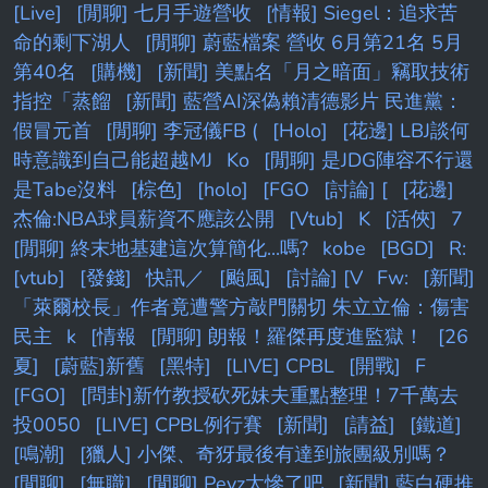
[Live]
[閒聊] 七月手遊營收
[情報] Siegel：追求苦
命的剩下湖人
[閒聊] 蔚藍檔案 營收 6月第21名 5月
第40名
[購機]
[新聞] 美點名「月之暗面」竊取技術
指控「蒸餾
[新聞] 藍營AI深偽賴清德影片 民進黨：
假冒元首
[閒聊] 李冠儀FB (
[Holo]
[花邊] LBJ談何
時意識到自己能超越MJ
Ko
[閒聊] 是JDG陣容不行還
是Tabe沒料
[棕色]
[holo]
[FGO
[討論] [
[花邊]
杰倫:NBA球員薪資不應該公開
[Vtub]
K
[活俠]
7
[閒聊] 終末地基建這次算簡化...嗎?
kobe
[BGD]
R:
[vtub]
[發錢]
快訊／
[颱風]
[討論] [V
Fw:
[新聞]
「萊爾校長」作者竟遭警方敲門關切 朱立立倫：傷害
民主
k
[情報
[閒聊] 朗報！羅傑再度進監獄！
[26
夏]
[蔚藍]新舊
[黑特]
[LIVE] CPBL
[開戰]
F
[FGO]
[問卦]新竹教授砍死妹夫重點整理！7千萬去
投0050
[LIVE] CPBL例行賽
[新聞]
[請益]
[鐵道]
[鳴潮]
[獵人] 小傑、奇犽最後有達到旅團級別嗎？
[閒聊]
[無職]
[閒聊] Peyz太慘了吧
[新聞] 藍白硬推