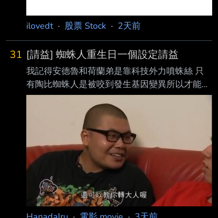
ilovedt
·
股票 Stock
·
2天前
31
[請益] 蜘蛛人重生日一個設定請益
我記得安德魯和荷蘭弟是靠科技外力噴蛛絲 只
有陶比蜘蛛人是被咬到發生基因變異所以才能自
體噴蛛絲 無家日三人還有討論這點 怎麼突然到
這集莫名其妙跑出什麼蜘蛛基因設定？ 然後還
變異之類的 吃書也吃得太誇張了？ -- 所以哪裡
有演到荷蘭弟被咬？
HanadaIru
·
電影 movie
·
3天前