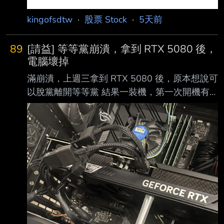
kingofsdtw
·
股票 Stock
·
5天前
89
[請益] 等等黨崩潰，拿到 RTX 5080 後，
電腦壞掉
滿崩潰，上週三拿到 RTX 5080 後，原本想說可
以脫黨離開等等黨 結果一裝機，第一次開機有
成功，還跑了甜甜圈 3D Marks 溫度都很滿意 想
說沒問題，然後就註冊了顯卡延長保固 後來關
機把主機立起來後，然後放上一根吸管當顯卡支
架後，就再也開不了機了 ...
https://i.imgur.com/P8gVI4I.jpeg 嘗試裝回舊的
顯示卡，也開不了機，實在不懂為啥 ... 還是說我
大力出奇蹟嗎 ... QQ 主機有過電， cpu 風扇有
轉、主機板蜂鳴器沒叫、華碩 MB debug 燈沒
亮 http