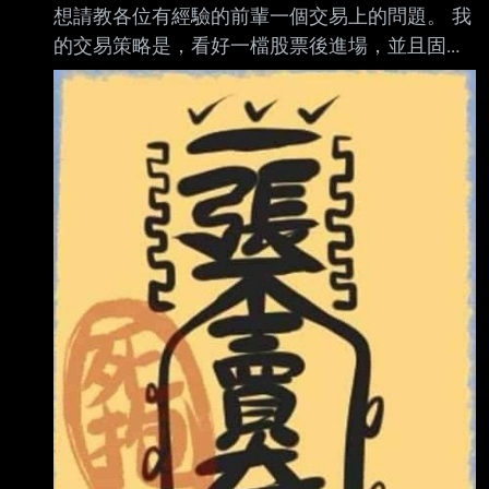
想請教各位有經驗的前輩一個交易上的問題。 我
但現在她姐姐說薪水不高,不想貸款了,要麻我們
的交易策略是，看好一檔股票後進場，並且固定
把房子接走,不然錢就打水漂,反正他只有付款10
設 5% 停損。 但最近遇到一個很困擾的情況，就
萬,他捐失比較小. 但重點我們根本不想接這房子,
是很多股票在跌到停損價時，我都照紀律停損出
因為接了反而我們要去貸款,壓力太大了.(我們已
場了，結果隔天卻常常反彈，甚至又回到停損價
以上。 每次看到這種情況，我就會開始懷疑自
己： 是不是應該多等一天再出場，至少可以少賠
一點？ 可是另一方面，我又覺得如果因為期待反
彈而延後停損，好像就是在凹單，違背了原本設
定好的交易紀律。 想請問大家遇到這種情況都是
怎麼處理的？ 希望能聽聽大家的實戰經驗，謝
謝！ ----- Sent fro