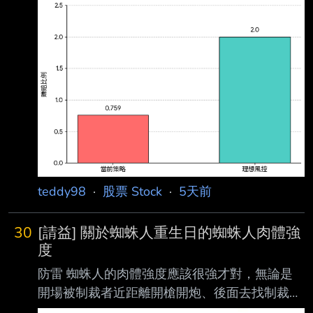
理，很容易陷入賺小賠大的陷阱。 上週五趁反
彈幫家人平倉掉台積電 但是被一個自稱是＂長
線投資＂的門外漢指責道： 「沒有人像你這樣
捉高低點進出的啦！自以為股神哦？ 下週一漲
上去，今天的低點你也買不回來了。」 我嗤之
以鼻，不回答。 投資其實就是用數學做好風控
而已。 最高點 2535 最低點 2280 現價 2425
回報 (2535-2425)/2425 * 100% = 4.536% 風
險
teddy98
·
股票 Stock
·
5天前
30
[請益] 關於蜘蛛人重生日的蜘蛛人肉體強
度
防雷 蜘蛛人的肉體強度應該很強才對，無論是
開場被制裁者近距離開槍開炮、後面去找制裁者
時 扛砸下來的機關，更不要說後來被真浩克狂