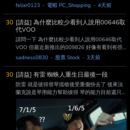
felixr0123
·
電蝦 PC_Shopping
·
4天前
30
[請益] 為什麼比較少看到人說用00646取
代VOO
請問一下 為什麼比較少看到人說用00646取代
VOO 但最近新推出的009826 好像有看到有些
人想用009826代替VT 009826本質上和00646
sadness0830
·
股票 Stock
·
3天前
不是都是台灣版的VT和S&P500嗎？ 會面臨到
議題應該也是雷同 例如：國外遺產稅之類的 但
30
[請益] 有雷 蜘蛛人重生日最後一段
為什麼比較少看到人說用00646取代VOO --
防雷 就是彼得替琴擋槍後受重傷快去了 後來法
蘭克說是琴用能力幫助彼得 琴的能力目前還只
是變強的精神控制吧 所以她是控制彼得的心靈
維持意識嗎 感覺琴把彼得的全部(美隊3~無家日)
都看光光了 甚至彼得昏迷期間應該也在意識裡
還有跟琴交流 不然他醒來後是先問琴在哪 我承