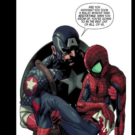
扁，都沒中傷。 但怎麼最後蜘蛛能力升級後，
都可以硬扛手和會的武器，最後竟然會被制裁者
的狙擊槍打到 重傷要送醫院？這強度設定是不
是不合理？@@ --