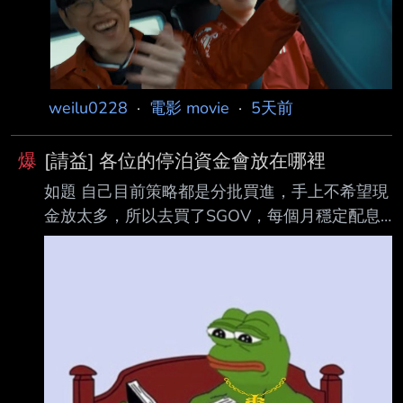
認我嗑到了，好甜== 我猜結尾這一段應該有東
西的但被刪掉 太快換新的女郎會讓觀眾生氣之
類的 -- https://i.imgur.com/PwcgCZo.png
https://images.plurk.com/5ME7esJIODRNx24G
z
weilu0228
·
電影 movie
·
5天前
爆
[請益] 各位的停泊資金會放在哪裡
如題 自己目前策略都是分批買進，手上不希望現
金放太多，所以去買了SGOV，每個月穩定配息
而 且也會填息，變化幅度也不會太大，但轉複委
託再買考慮成本也有點太高了... 想問各位有沒有
什麼台股的ETF或其它金融商品之類的，適合作
為停泊資金，等要進場時再 轉股票。 --