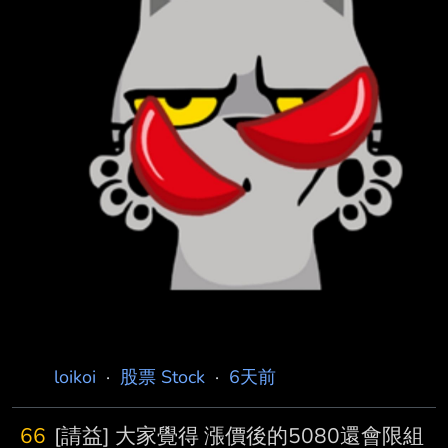
上國際的個股（記憶體、被動元件、光通訊、
ABF、PCB等），會跟 上國際補漲，還是被夜盤
一起拉下去呢？ 其實週五9:30前漲2000點時這
些個股大都漲停了，後面是在拉台積電跟一堆
ETF拉到3000 點，這些是明顯超漲，那麼它們
回吐也會拉著其他個
loikoi
·
股票 Stock
·
6天前
66
[請益] 大家覺得 漲價後的5080還會限組