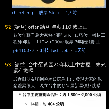
chunzheng
·
股票 Stock
·
1天前
52
[請益] offer 請益 年薪110 或上山
各位年薪千萬大家好 想問 offer 1: 職位：機構工
程師 年薪：110w +200w 股票 3年後能賣 工
時：準時上下班 偶爾加班 地點：非六都 offer2:
p8410077
·
科技 Tech_Job
·
1天前
職位：台積EE 年薪：150-300（第3年） 工
時：要加輪班 地點：高雄 現在31歲 考慮買房
53
[請益] 台中蛋黃區20年以上中古屋，未來
沒女友 之後要考慮1個小孩 各位有什麼建議嗎？
還有救嗎
--
最近跟朋友聊到換屋(3房為主)，發現大家的觀
念差異很大。現在台中的預售屋新屋價格跳階
後，水 湳、14期甚至機捷，動輒5-7字頭起跳，
甚至很多首購族為了總價，只能去買海線或烏日
蛋白區的小三房(室內25坪)。 但回頭看台中傳統