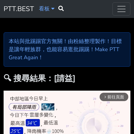
PTT.BEST
看板
本站與批踢踢官方無關！由粉絲整理製作！目標
是讓年輕族群，也能容易逛批踢踢！Make PTT
Great Again！
🔍 搜尋結果：[請益]
前往頁面
arrow_forward_ios