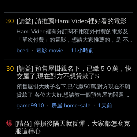
30
[請益] 請推薦Hami Video裡好看的電影
Hami Video裡有分訂閱不用額外付費的電影及
「單次付費」的電影，想請大家推薦的，是 不
用額外付費的。 年代：不拘 類型：不拘（動作
bced
·
電影 movie
·
11小時前
片、愛情片、動作愛情片……都可以的喔） 國
籍：不拘（臺劇、日劇、美劇、韓劇……皆可）
30
[請益] 預售屋掛親名下，已繳５０萬，快
感謝。 --
交屋了,現在對方不想貸款了S
預售屋掛大姨子名下,已代繳50萬,對方現在不願
貸款了 各位大大好,想請教一個預售屋的問題 當
初我老婆和她姐姐在雲林看中一個預售屋,(她姐
game9910
·
房屋 home-sale
·
1天前
住雲林,我們住台北,他們當初就是想投資而已) 而
且房子登記在姐姐名下,原本說好由我們付頭期
爆
[請益] 停損後隔天就反彈，大家都怎麼克
款,交屋後再由姐姐向銀行貸款 目前已繳60萬頭
服這種心
期(我們已付50萬,她姐10萬),好像還有30萬要繳