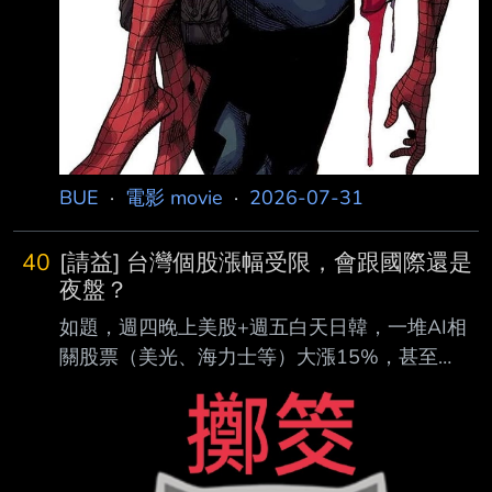
BUE
·
電影 movie
·
2026-07-31
40
[請益] 台灣個股漲幅受限，會跟國際還是
夜盤？
如題，週四晚上美股+週五白天日韓，一堆AI相
關股票（美光、海力士等）大漲15%，甚至
20%以上。週五晚上美股稍微回吐一點，兩天合
計漲幅還是超過10%。 台積電ADR兩天合計漲
7%，台積電反而拉漲停，回跌是正常的，但因
此夜盤也跌了1000點 。 那麼週一這些漲幅沒跟