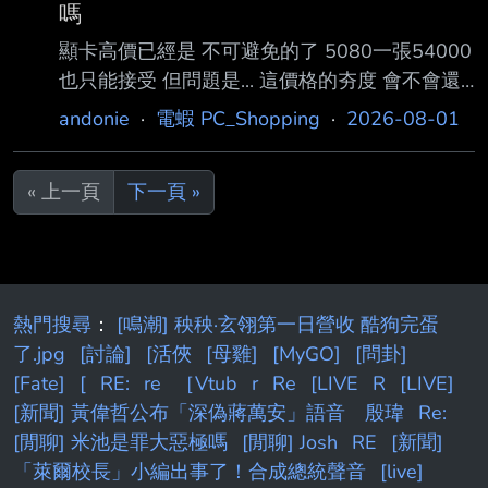
嗎
顯卡高價已經是 不可避免的了 5080一張54000
也只能接受 但問題是... 這價格的夯度 會不會還
需要限組 買個卡 還要買整台電腦 真的很麻煩 畢
andonie
·
電蝦 PC_Shopping
·
2026-08-01
竟遊戲瓶頸不用換掉整台電腦 如果售價54000
想要[非限組]還要到蝦皮等賣場額外+10%價格
« 上一頁
下一頁 »
真的太硬了 反正8/03還沒到 就討論吧 --
熱門搜尋
：
[鳴潮] 秧秧·玄翎第一日營收 酷狗完蛋
了.jpg
[討論]
[活俠
[母雞]
[MyGO]
[問卦]
[Fate]
[
RE:
re
［Vtub
r
Re
[LIVE
R
[LIVE]
[新聞] 黃偉哲公布「深偽蔣萬安」語音 殷瑋
Re:
[閒聊] 米池是罪大惡極嗎
[閒聊] Josh
RE
[新聞]
「萊爾校長」小編出事了！合成總統聲音
[live]