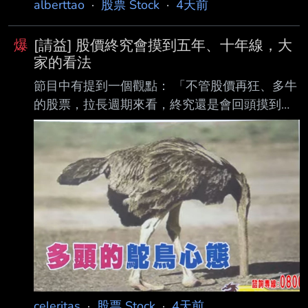
alberttao
·
股票 Stock
·
4天前
爆
[請益] 股價終究會摸到五年、十年線，大
家的看法
節目中有提到一個觀點： 「不管股價再狂、多牛
的股票，拉長週期來看，終究還是會回頭摸到五
年線（60月線）甚至十年線（120月線）。」 聽
完這段讓我稍微思考了一下「均值回歸」跟「週
期」這件事。 回顧歷史，在強烈多頭市場的時
候，大家常常會有一種「這次不一樣」的錯覺。
很多飆股或權值股的乖離率拉到天際，看起來像
一去不複返。但拉長線來看： 1. 護國神山與大
盤：像 2022 年大空頭時，台積電跌到 370 幾，
確實就是回頭把五年線甚至十年線摸好摸滿。當
時敢在均線附近分批抄底的人，現在基本都賺
翻。 2. 美股科技巨頭：
celeritas
·
股票 Stock
·
4天前