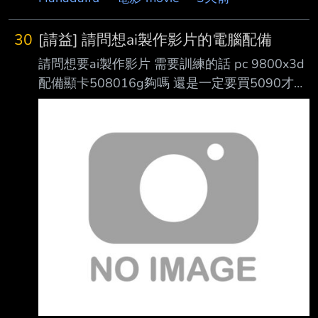
30
[請益] 請問想ai製作影片的電腦配備
請問想要ai製作影片 需要訓練的話 pc 9800x3d
配備顯卡508016g夠嗎 還是一定要買5090才能
做ai影片？ 希望速度不要太慢 希望可以本地模
型訓練 像是能做出仙劍真人版 或活俠真人版的
程度 ----- Sent from JPTT on my Xiaomi
25053PC47G. -- 太傷身體 戒很久了 十萬左右
吧 買不起5090 那沒辦法了 謝謝 10萬應該很快
就就打掉了吧？ 跑的出像真人仙劍或真人活俠
傳這麼精緻的ai影片嗎？ 好的 謝謝 不太懂 您的
意思是組線上gpu的算力跑模型嗎