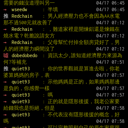
需要的錢沒道理叫另一
→ 
wseedw      
: 半填
推 
Redchain    
: 男人經濟壓力也不會因為AA水電
那不過500元就改善了
→ 
Redchain    
: ，難道家裡是開煉鋁還是煉鐵在
燒水電？乾脆說請女方
→ 
Redchain    
: 父母幫忙付掉全額房貸好了，男
人的經濟壓力瞬間沒了
噓 
dobedobedo  
: 資訊太少,誰知道經濟壓力來源為
何?等補充
推 
quiet93     
: 你的世界觀就是算進去啦，你老
婆算媽媽的房子，表
→ 
quiet93     
: 示他媽媽是正的，如果媽媽那邊
是負的，你感覺一樣
→ 
quiet93     
: 嗎
→ 
quiet93     
: 正的就是隱形後援，我老公家要
給錢我也是拒絕，但是
→ 
quiet93     
: 不代表沒有隱形後援的概念，好
嗎
→ 
quiet93     
: 可以完整照顧自己的原生家庭跟