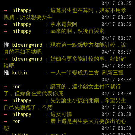
→ 
hihappy     
: 這篇男生也在算阿，娘家不用孝
親費，所以想要女生
→ 
hihappy     
: 拿水電費阿
→ 
hihappy     
: aa來的啊，然後再哭窮
推 
blowingwind 
: 現在這一點錢雙方都能計較，說
真的不如不結吧
→ 
blowingwind 
: 婚姻有更多能計較的事。好好討
論吧
推 
kutkin      
: 一人一半變成男生貪 刷新三觀
→ 
ror         
: 講真的，這小錢女生付不就行
了，但妳會在意代表你底
→ 
hihappy     
: 先討論生小孩的開銷，希望男生
自己先嚇跑了，不然
→ 
hihappy     
: 這女可憐
→ 
ror         
: 層上還是男生要大方要多出的心
態