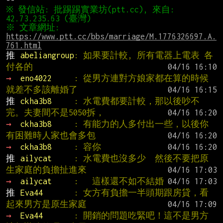
※ 發信站: 批踢踢實業坊(ptt.cc), 來自: 
※ 文章網址: 
https://www.ptt.cc/bbs/marriage/M.1776326697.A.
761.html
推 
abeliangroup
: 如果要計較, 所有電器上電表 各
付各的
→ 
eno4022     
: 從男方連對方娘家都在算的時候
就差不多該離婚了
推 
ckha3b8     
: 水電費都要計較，那以後吵不
完。夫妻間不是5050拆，
→ 
ckha3b8     
: 有能力的人多付出一些，以後你
有困難時人家也會多包
→ 
ckha3b8     
: 容你
推 
ailycat     
: 水電費也沒多少  然後不要把原
生家庭的負擔扯進來
→ 
ailycat     
:   這樣還不如不結婚
推 
Eva44       
: 女方有負擔一半頭期跟房貸，看
起來男方是原生家庭
→ 
Eva44       
: 開銷的問題吃緊吧！這不是男方