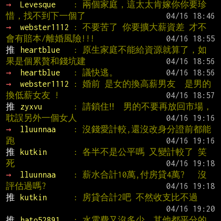
→ 
Levesque    
: 兩個家庭，這太太肯嫁你你要珍
惜，找不到下一個了
→ 
webster1112 
: 不要苦了 你要擴大薪資差 才不
會有賠本/離婚風險!!!
推 
heartblue   
: 原生家庭不能給資源就算了，如
果是個累贅和錢坑建
→ 
heartblue   
: 議快逃。
→ 
webster1112 
: 婚前 是女的換高薪男友  是男的
換低薪女友 !
推 
zyxvu       
: 請鎖住‼  男的不要再放回市場，
耽誤另外一個女人
→ 
lluunnaa    
: 沒錢愛計較,還沒改身分證前都能
跑
推 
kutkin      
: 各半不是公平嗎 又變計較了 笑
死
→ 
lluunnaa    
: 薪水合計10萬,付房貸4萬?   沒
評估過嗎?
推 
kutkin      
: 房貸合計2吧 不然收支比不過
推 
hato52891   
: 水電費又沒多少，其他都平分的