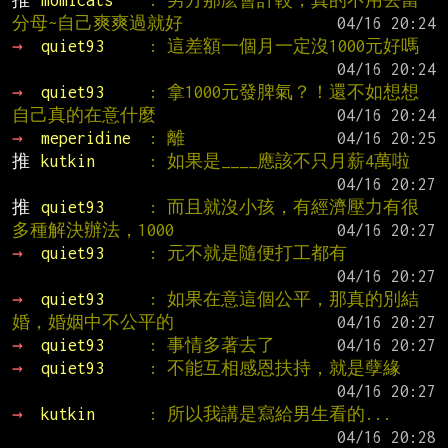
推 
momicats    
: 男方那麽會計較，真的不用去當
分母~自己爽爽過就好
→ 
quiet93     
: 這差額一個月一定沒1000元好嗎
→ 
quiet93     
: 拿1000元發脾氣？！還不如想想
自己真的在意什麼
→ 
meperidine  
: 離
推 
kutkin      
: 如果是____應該不只月薪4萬啦
推 
quiet93     
: 而且就沒小孩，有經濟壓力有很
多種解決辦法，1000
→ 
quiet93     
: 元不就是隨便打工都有
→ 
quiet93     
: 如果在意這個公平，那真的別結
婚，婚姻中不公平的
→ 
quiet93     
: 事情多著去了
→ 
quiet93     
: 不能互相感恩扶持，就是孽緣
→ 
kutkin      
: 所以我講是寫給男生看的...