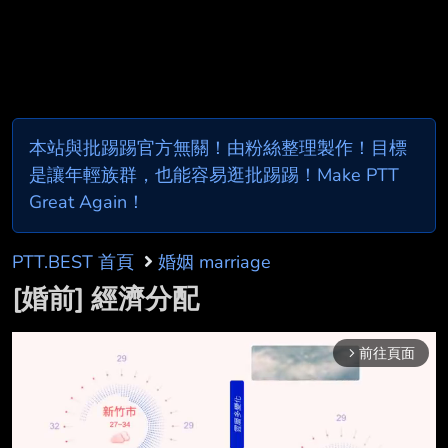
本站與批踢踢官方無關！由粉絲整理製作！目標
是讓年輕族群，也能容易逛批踢踢！Make PTT
Great Again！
PTT.BEST 首頁
婚姻 marriage
[婚前] 經濟分配
前往頁面
arrow_forward_ios