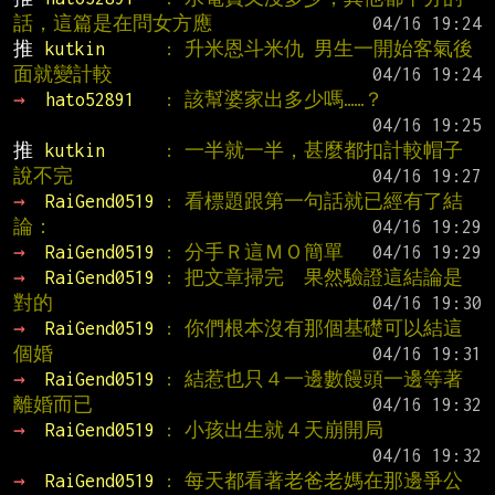
話，這篇是在問女方應
推 
kutkin      
: 升米恩斗米仇 男生一開始客氣後
面就變計較
→ 
hato52891   
: 該幫婆家出多少嗎……？
推 
kutkin      
: 一半就一半，甚麼都扣計較帽子
說不完
→ 
RaiGend0519 
: 看標題跟第一句話就已經有了結
論：
→ 
RaiGend0519 
: 分手Ｒ這ＭＯ簡單
→ 
RaiGend0519 
: 把文章掃完　果然驗證這結論是
對的
→ 
RaiGend0519 
: 你們根本沒有那個基礎可以結這
個婚
→ 
RaiGend0519 
: 結惹也只４一邊數饅頭一邊等著
離婚而已
→ 
RaiGend0519 
: 小孩出生就４天崩開局
→ 
RaiGend0519 
: 每天都看著老爸老媽在那邊爭公