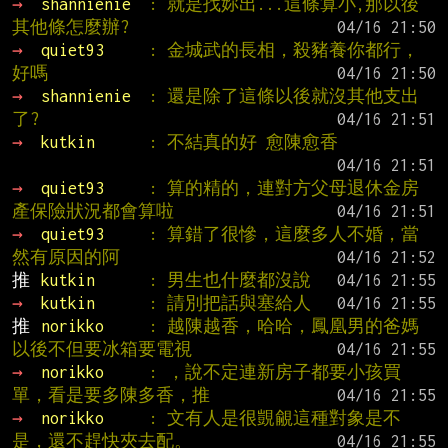
→ 
shannienie  
: 就是找妳出...這條算小,那以後
其他條怎麼辦?
→ 
quiet93     
: 金城武的長相，殺豬養你都行，
好嗎
→ 
shannienie  
: 還是除了這條以後就沒其他支出
了?
→ 
kutkin      
: 不結真的好 愈陳愈香
→ 
quiet93     
: 算的精的，連對方父母退休金房
產保險狀況都會算啦
→ 
quiet93     
: 算錯了很慘，這麼多人不婚，當
然有原因的阿
推 
kutkin      
: 男生也什麼都沒說
→ 
kutkin      
: 請別把話與塞給人
推 
norikko     
: 越陳越香，哈哈，鳳凰男的爸媽
以後不但要冰箱要電視
→ 
norikko     
: ，說不定連新房子都要小孩買
單，看是要多陳多香，推
→ 
norikko     
: 文有人是很覬覦這種對象是不
是，還不趕快夾去配。