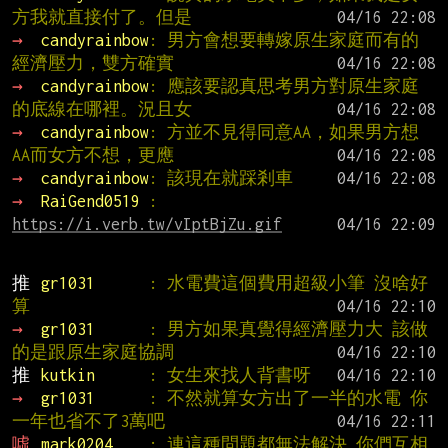
方我就直接付了。但是
→ 
candyrainbow
: 男方會想要轉嫁原生家庭而有的
經濟壓力，雙方確實
→ 
candyrainbow
: 應該要認真思考男方對原生家庭
的底線在哪裡。況且女
→ 
candyrainbow
: 方並不見得同意AA，如果男方想
AA而女方不想，更應
→ 
candyrainbow
: 該現在就踩剎車
→ 
RaiGend0519 
: 
https://i.verb.tw/vIptBjZu.gif
推 
gr1031      
: 水電費這個費用超級小筆 沒啥好
算
→ 
gr1031      
: 男方如果真覺得經濟壓力大 該做
的是跟原生家庭協調
推 
kutkin      
: 女生來找人背書呀
→ 
gr1031      
: 不然就算女方出了一半的水電 你
一年也省不了3萬吧
噓 
mark0204    
: 連這種問題都無法解決,你們互相