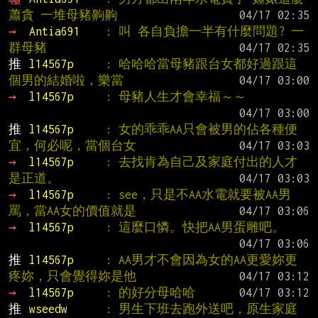
蕭貪 一堆母豬齁齁
→ 
Antia691    
: 叫 各自負擔一半有什麼問題? 一
群母豬
推 
l14567p     
: 哈哈哈當母豬跟台女都好過跟這
個男的結婚啦，樂當
→ 
l14567p     
: 母豬人生才會幸福～～
推 
l14567p     
: 女的乖乖AA只會被男的佔各種便
宜，何必呢，當個台女
→ 
l14567p     
: 去找肯為自己及家庭付出的人才
是正道。
→ 
l14567p     
: see，只是不AA水電就要被AA男
罵，當AA女的價值就是
→ 
l14567p     
: 這麼口憐。快把AA男蛋雕吧。
推 
l14567p     
: AA男才不會因為女的AA更愛妳更
疼妳，只會覺得妳是他
→ 
l14567p     
: 的好分母哈哈
推 
wseedw      
: 男生下班去跑外送吧，原生家庭