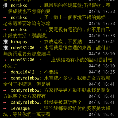
推 
norikko     
: 鳳凰男的爸媽算盤打很響欸，養
一個成就也不怎樣的兒
→ 
norikko     
: 子，攤上一個家境不錯的媳婦，
老來過著要冰箱有冰箱
→ 
norikko     
: ，要電視有電視的，都不用自己
出錢的生活！讚讚讚。
推 
hihappy     
: 算成這樣，不要結
推 
ruby981206  
: 水電費是很普通的東西，誰付都
無所謂還要分那麼細嗎
→ 
ruby981206  
: ...這樣結婚有小孩的話可是計較
不完了
→ 
daniel6412  
: 不要結
→ 
candyrainbow
: 水電費才多少，我要是女方我就
全付了不囉嗦，但是男
→ 
candyrainbow
: 方家裡要男方動不動拿錢是關女
方屁事？女方家裡有
→ 
candyrainbow
: 錢就要被算計嗎？
→ 
Levesque    
: 連吃飯都要幫忙付的婆家是大錢
坑，等於你們十萬要養