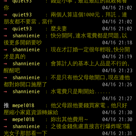
→ 
quiet93     
: 錢是小事，最近最紅的就殺豬養
你
→ 
quiet93     
: 兩個人算這個1000元，拜託，連
朋友都不要當，當什
→ 
quiet93     
: 麼夫妻
→ 
shannienie  
: 快分開阿,連水電費都是問題,以
後更多開銷要吵
→ 
shannienie  
: 現在才訂婚一定很年輕啦,快分開
才是真的
→ 
shannienie  
: 會算計人的基本上人品是不行的,
醒醒吧
→ 
shannienie  
: 不是只有他父母敢開口,現在連他
都對妳開口施壓了
→ 
shannienie  
: 水電費只是剛開始......
推 
mepe1018    
: 他父母跟他要錢買家電，他只好
壓縮小家庭資源轉嫁給
→ 
mepe1018    
: 妳出其他費用～
→ 
shannienie  
: 之後金錢焦慮直接言行爆炸呢?陽
光女子那部看一下