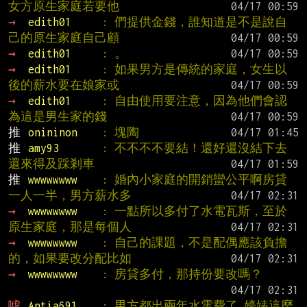
女方原生家庭若要他
→ 
edith01     
: 們提供金錢，誰知道是不是說自
己的原生家庭自己顧
→ 
edith01     
: 。
→ 
edith01     
: 如果男方是傳統的家庭，女生以
後的薪水要在娘家或
→ 
edith01     
: 自由使用要注意，因為他們會認
為這是男生家的錢
推 
onininon    
: 塊陶
推 
amy93       
: 不不不不要結！還好還沒結下去 
還來得及踩剎車
推 
wwwwwwww    
: 婚內小家庭的開銷蠻公平啊房貸
一人一半，男方薪水多
→ 
wwwwwwww    
: 一點所以多付了水電瓦斯，至於
原生家庭，那是每個人
→ 
wwwwwwww    
: 自己的課題，不是配偶應該負擔
的，如果要改分配比如
→ 
wwwwwwww    
: 房貸多付，那持份要改嗎？
噓 
Antia691    
: 男方都出兩年水電費了 嬯婊這麼