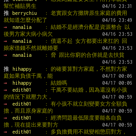
幫忙補貼男生
推 
berrychiu   
: 老實跟女方攤牌原生家庭的費用
就知道怎麼分配了
→ 
nanalia     
: 結婚不是經濟分配是資源整合 以
後男方家大病小病欠
→ 
nanalia     
: 債還不起 女方都要出來扛的 回
娘家借錢不然就離婚要
→ 
nanalia     
: 脅 跟比你窮的合併就是去扶貧
推 
hihappy     
: 的確要算對方家庭，不然對方家
庭如果負債千萬，能
→ 
hihappy     
: 結婚嗎
→ 
edith01     
: 千萬不要結婚，因為還沒有小孩
的情況下就壓力大，
→ 
edith01     
: 有小孩不就立刻變要女方全額負
擔，而且原身家庭的
→ 
edith01     
: 經濟問題最低限度要能各自負
擔，現在提出來要對方
→ 
edith01     
: 多負擔費用不就變相懲罰對方，