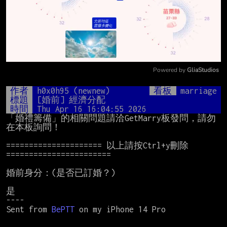
Powered by 
GliaStudios
Mute
作者
h0x0h95 (newnew)
看板
marriage
標題
[婚前] 經濟分配
時間
Thu Apr 16 16:04:55 2026
「婚禮籌備」的相關問題請洽GetMarry板發問，請勿
在本板詢問！

===================== 以上請按Ctrl+y刪除 
=======================

婚前身分：(是否已訂婚？)

是

----

Sent from 
BePTT 
on my iPhone 14 Pro
