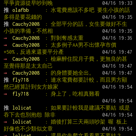
平爭資源從早吵到晚
推 
olafbb      
: 水電費應該不多吧 要生小孩的話
多得是要花錢的
推 
Cauchy2008  
: 全部平分的話，女生要做好不生
小孩的準備，不然相
→ 
Cauchy2008  
: 對剝奪感太重
→ 
Cauchy2008  
: 太多例子AA男不出懷孕市價
*50%，反過來還要平分產
→ 
Cauchy2008  
: 檢麻醉住院月子費，更無良的甚
至覺得那是太太自己
→ 
Cauchy2008  
: 的身體要她全出。
推 
fly718      
: 連水電費都要計較，而且男方顯
然已經算計到女方娘家
→ 
fly718      
: 身上了，吃相真難看
推 
lolicat     
: 如果要計較我是建議不要結 或是
吞下去也別抱怨 除非
→ 
lolicat     
: 婚後打算三天兩頭吵架 喔 板上
好像也不少類似文章
→ 
lolicat     
: 還是你先爬文看看要不要結？