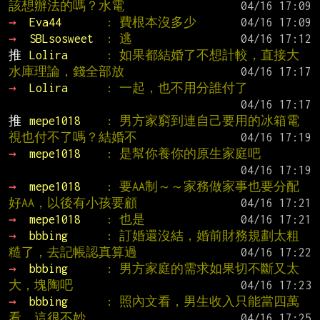
該想辦法的嗎？水電
→ 
Eva44       
: 費根本沒多少
→ 
SBLsosweet  
: 逃
推 
Lolira      
: 如果都結婚了不想計較，直接大
水庫理論，錢全部放
→ 
Lolira      
: 一起，也不用分誰付了
推 
mepe1018    
: 男方家窮到連自己要用的冰箱電
視也付不了嗎？結婚不
→ 
mepe1018    
: 是幫你養你的原生家庭吧
→ 
mepe1018    
: 要AA制～～家務做家事也要分配
好AA，以後有小孩要顧
→ 
mepe1018    
: 也是
→ 
bbbing      
: 訂婚還沒結，婚前財務規劃太粗
糙了，去記帳認真算過
→ 
bbbing      
: 男方家庭的需求如果切不斷又太
大，塊陶吧
→ 
bbbing      
: 照內文看，男生收入只能當四萬
看，這很不妙