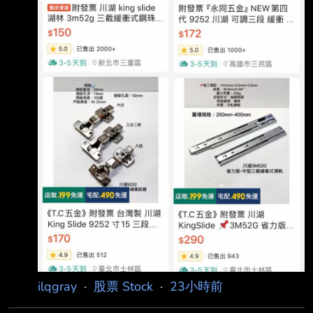
名： 原文內容： 大盤重挫仍逆勢強攻 AI 伺服
器供應鏈
ilqgray
·
股票 Stock
·
23小時前