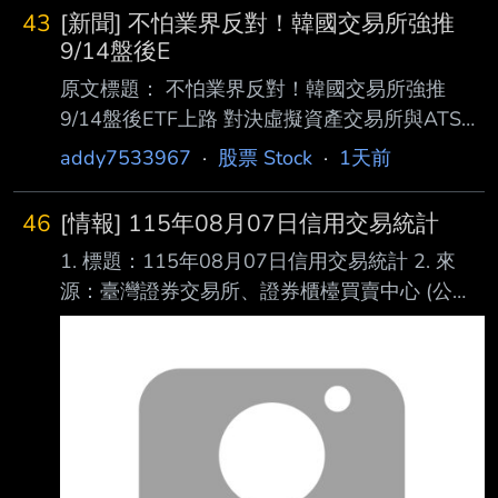
43
[新聞] 不怕業界反對！韓國交易所強推
9/14盤後E
原文標題： 不怕業界反對！韓國交易所強推
9/14盤後ETF上路 對決虛擬資產交易所與ATS
原文連結：
addy7533967
·
股票 Stock
·
1天前
https://news.cnyes.com/news/id/6564142 發布
時間： 2026-08-07 14:50 記者署名： 鉅亨網
46
[情報] 115年08月07日信用交易統計
編譯陳韋廷 原文內容： 外媒最新報導指出，儘
1. 標題：115年08月07日信用交易統計 2. 來
管業界對近期槓桿類產品波動存在擔憂，韓國交
源：臺灣證券交易所、證券櫃檯買賣中心 (公司
易所 (KRX) 仍將於 9 月 14 日正式開啟 ETF 盤
名、網站名) 3. 網址：https://reurl.cc/E2xlzv
後交易，意在與另類交易系統 (ATS) 業者
https://reurl.cc/V3AOXA (請善用縮網址工具) 4.
Nextrade 及全天候 加密貨幣交易所競爭。 對此
內文： 115年08月07日信用交易統計 項目 買進
資管機構示警，無
賣出 現金(券)償還 前日餘額 今日餘額 融資(交易
單位) 350,138 297,106 24,855 8,958,261
8,986,438 融券(交易單位) 20,636 22,629