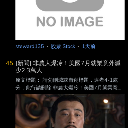
1,150 19
steward135
·
股票 Stock
·
1天前
45
[新聞] 非農大爆冷！美國7月就業意外減
少2.3萬人
原文標題： 請勿刪減或自創標題，違者4-1處
分，此行請刪除 非農大爆冷！美國7月就業意外
減少2.3萬人 美股指數期貨拉升 原文連結： 網
址超過一行，請用縮網址，連結不能點擊者板規
1-2-2 處分。
https://news.cnyes.com/news/id/6565335 發布
時間： 請勿張貼超過3天新聞 2026-08-07