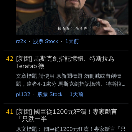
20:40 記者署名： 鉅亨網編譯段智恆 原文內
容： 美國勞工統計局 (BLS) 周五 (7 日) 公布最
新非農就業數據顯示，7 月新增就業人數意 外減
少 2.3 萬人，遠低市
rz2x
·
股票 Stock
·
1天前
42
[新聞] 馬斯克劍指記憶體、特斯拉為
Terafab 徵
文章標題 請使用 原新聞標題 勿刪減或自創標
題，違者4-1處分 馬斯克劍指記憶體、特斯拉為
Terafab 徵 DRAM 人才 原文標題： 請勿刪減或
pl132
·
股票 Stock
·
1天前
自創標題，違者4-1處分，此行請刪除 原文連
結： 網址超過一行，請用縮網址，連結不能點
41
[新聞] 國巨從1200元狂瀉！專家斷言
擊者板規 1-2-2 處分。
「只跌一半
https://tinyurl.com/2bx2axum 發布時間： 請勿
原文標題： 國巨從1200元狂瀉！專家斷言「只
張貼超過3天新聞 發布日期 2026 年 08 月 07