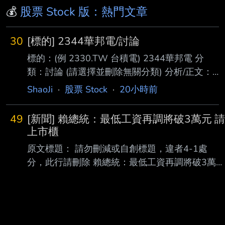
💰
股票 Stock 版：熱門文章
30
[標的] 2344華邦電/討論
標的：(例 2330.TW 台積電) 2344華邦電 分
類：討論 (請選擇並刪除無關分類) 分析/正文：
標的分類多已經發太多篇了 就按照之前的慣性
ShaoJi
·
股票 Stock
·
20小時前
用討論來分析下去吧 我都站在多軍超過半年
了-.- 之前承諾過大家 法說會開完之後要發分析
49
[新聞] 賴總統：最低工資再調將破3萬元 請
文 現在來補功課 -華邦電- 第二季增逾七成、年
上市櫃
增逾三倍 且毛利率一舉突破七成 較上季及去年
原文標題： 請勿刪減或自創標題，違者4-1處
同期均大幅躍升 顯示產品組合優化與售價上漲
分，此行請刪除 賴總統：最低工資再調將破3萬元
的效益正快速反映在獲利上 記憶體績效好已經
請上市櫃公司也加薪 原文連結： 網址超過一行，
不是新聞 厲害的是到了2026年的第二季都還這
請用縮網址，連結不能點擊者板規 1-2-2 處分。
麼強勁 猶記得二月三月的時候還有一堆法人跟
https://udn.com/news/story/6656/9678199 發布
鄉民說第二
時間： 請勿張貼超過3天新聞 2026-8-7 記者署