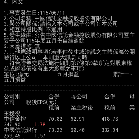
4. 內文：

1.事實發生日:115/06/11

2.公司名稱:中國信託金融控股股份有限公司

3.與公司關係(請輸入本公司或子公司):本公司

4.相互持股比例:不適用

5.發生緣由:公告中國信託金融控股股份有限公司暨主
要子公司115年度五月份自結盈餘

6.因應措施:無

7.其他應敘明事項(若事件發生或決議之主體係屬公開
發行以上公司，本則重大訊息同時

  符合證券交易法施行細則第7條第9款所定對股東權
益或證券價格有重大影響之事項):

單位:億元          五月損益            累計一~
五月損益

-----------------------------------------------
----------------------------

公司別          合併    母公司      合併     母
公司    稅後EPS(元)

                稅前    業主稅後    稅前     業
主稅後

中信金控        70.02   62.91      418.78    
347.90     
1.78
中國信託銀行    73.22   60.40      332.94    
269.45     1.57
