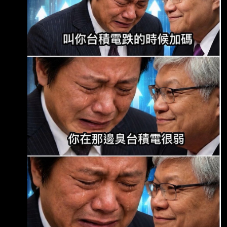
綜合報導 原文內容: 台股在經歷短期反彈後，市
場的多空對決又變得熱起來。分析師陳嘉偉在影
音節目中直接開 嗆，強調台股跟國際科技股的
空頭趨勢根本沒變！ 之前大盤的拉抬只不過是
「無量反彈」跟「最後逃命波」，接下來隨