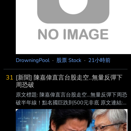
DrowningPool
·
股票 Stock
·
21小時前
31
[新聞] 陳嘉偉直言台股走空..無量反彈下
周恐破
原文標題: 陳嘉偉直言台股走空…無量反彈下周恐
破半年線！點名國巨跌到500元非底 原文連結:
https://udn.com/news/story/12806/9677420?
from=udn-catebreaknews_ch2 發布時間：
2026-08-07 15:35 記者署名： 聯合新聞網／