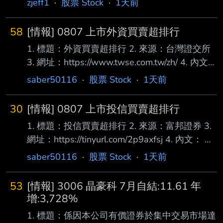
zjeff1
·
股票 Stock
·
1天前
58
[情報] 0807 上市外資買賣超排行
1. 標題：外資買賣超排行 2. 來源：台灣證交所
3. 網址：https://www.twse.com.tw/zh/ 4. 內文：
買超 1 2618 長榮航 22,000 2 1216 統一
saber50116
·
股票 Stock
·
1天前
20,335 3 3231 緯創 17,158 4 00988A 主動統
一全球創新 16,442 5 2887 台新新光金 14,196
30
[情報] 0807 上市投信買賣超排行
6 1402 遠東新 14,004 7 2409 友達 13,144 8
1. 標題：投信買賣超排行 2. 來源：富邦證券 3.
2002 中鋼 12,050 9 8112 至上 8,478 10
網址：https://tinyurl.com/2p9axfsj 4. 內文： 買
00990A 主動元大AI新經濟
超 1 2610華航 6,997 2 2880華南金 6,911 3
saber50116
·
股票 Stock
·
1天前
00953B群益優選非投等債 5,000 4 2027大成
鋼 4,865 5 2883凱基金 3,985 6 2886兆豐金
53
[情報] 3006 晶豪科 7月自結:11.61 年
2,849 7 1303南亞 1,758 8 2892第一金 1,291
增:3,728%
9 6239力成 1,253 10 2603長榮 1,183 11
1. 標題：係因本公司有價證券於集中交易市場達
2884玉山金 1,166 12 3