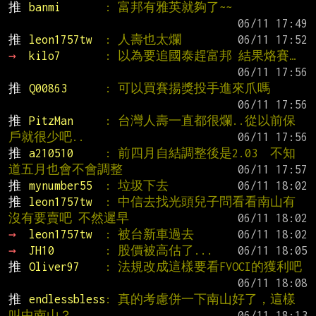
推 
banmi       
: 富邦有雅英就夠了~~
推 
leon1757tw  
: 人壽也太爛
→ 
kilo7       
: 以為要追國泰趕富邦 結果烙賽…
推 
Q00863      
: 可以買賽揚獎投手進來爪嗎
推 
PitzMan     
: 台灣人壽一直都很爛..從以前保
戶就很少吧..
推 
a210510     
: 前四月自結調整後是2.03  不知
道五月也會不會調整
推 
mynumber55  
: 垃圾下去
推 
leon1757tw  
: 中信去找光頭兒子問看看南山有
沒有要賣吧 不然遲早
→ 
leon1757tw  
: 被台新車過去
→ 
JH10        
: 股價被高估了...
推 
Oliver97    
: 法規改成這樣要看FVOCI的獲利吧
推 
endlessbless
: 真的考慮併一下南山好了，這樣
叫中南山？