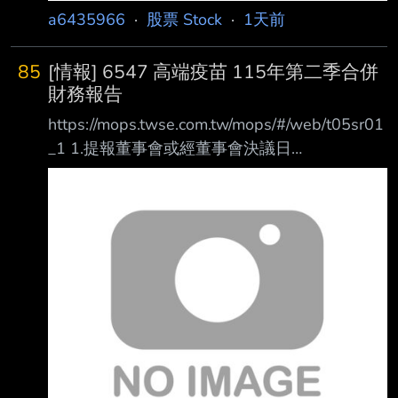
a6435966
·
股票 Stock
·
1天前
85
[情報] 6547 高端疫苗 115年第二季合併
財務報告
https://mops.twse.com.tw/mops/#/web/t05sr01
_1 1.提報董事會或經董事會決議日
期:115/08/07 2.審計委員會通過日期:115/08/07
3.財務報告或年度自結財務資訊報導期間 起訖日
期
(XXX/XX/XX~XXX/XX/XX):115/01/01~115/06/
30 4.1月1日累計至本期止營業收入(仟
元):220,979 5.1月1日累計至本期止營業毛利(毛
損) (仟元):172,985 6.1月1日累計至本期止營業
利益(損失) (仟元):(10,5