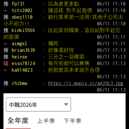
推 
fp737       
: 以為會更多點
→ 
tctv2002    
: 賺這樣 對不起股價
推 
obey1110    
: 銀行業界第一沒用!其他子公司太
小不給力!!
推 
kinki5566   
: 比起富邦國泰，這自結對不起它
的股價
→ 
aimgel      
: 爛死
推 
brian3639   
: 好像還好捏
推 
heinse      
: 三分之一花椰菜
噓 
esso78124   
: 每月初都可以爽爽
→ 
ka914023    
: 炒那麼高本來就不合理
推 
chibmw      
: 
https://i.mopix.cc/aAJOc3.jpg