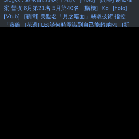
案 營收 6月第21名 5月第40名
[購機]
Ko
[holo]
[Vtub]
[新聞] 美點名「月之暗面」竊取技術 指控
「蒸餾
[花邊] LBJ談何時意識到自己能超越MJ
[新
聞] 藍營AI深偽賴清德影片 民進黨：假冒元首
[棕
色]
[FGO
[花邊] 杰倫:NBA球員薪資不應該公開
[活
俠]
[Holo] Hololive Dreams已開服
R:
kobe
[vtub]
[閒聊] 終末地基建這次算簡化...嗎?
7
k
[BGD]
[閒聊] 朗報！羅傑再度進監獄！
快訊／
[情
報
[蔚藍]新舊
Fw:
[發錢]
F
[26夏]
[颱風]
[新
聞] 「萊爾校長」作者竟遭警方敲門關切 朱立立倫：
傷害民主
[黑特]
[討論] [V
[LIVE] CPBL
[開戰]
信
[FGO]
[花邊] AE在小孩贍養費官司上取得勝利
[LIVE] CPBL例行賽
[請益]
[轉播]
[鐵道]
[鳴潮]
[獵人] 小傑、奇犽最後有達到旅團級別嗎？
[情報]
[無職]
[閒聊] Peyz太慘了吧
[新聞] 藍白硬推台灣未
來帳戶 政院擬祭不副署反
[問卦]新竹教授砍死妹夫