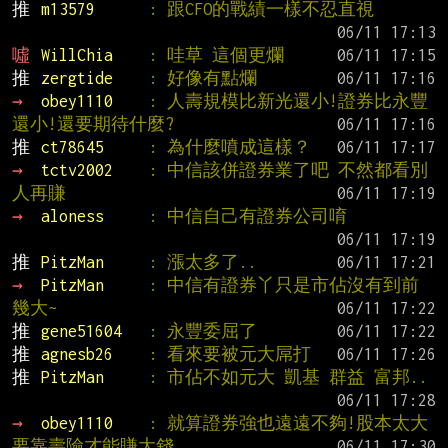
推 
m13579      
: 跟CFO的戰績一樣不忍直視
噓 
WillChia    
: 哇草 這個更爛
推 
zergtide    
: 好像有點爛
→ 
obey1110    
: 人壽規模比新光還小!證券比永豐
還小!還要期待什麼?
推 
ct78645     
: 為什麼噴成這樣？
→ 
tctv2002    
: 中信該併證券業了吧 不然都看別
人再賺
→ 
aloness     
: 中信自己有證券公司唷
推 
PitzMan     
: 漲太多了..
→ 
PitzMan     
: 中信有證券丫只是市佔沒有到前
幾大~
推 
gene51604   
: 永豐委屈了
推 
agnesb26    
: 看來要被元大屌打
推 
PitzMan     
: 市佔不如元大 凱基 群益 富邦..
→ 
obey1110    
: 就算證券強也遠遠不夠!股本太大 
要靠壽險才能賺大錢