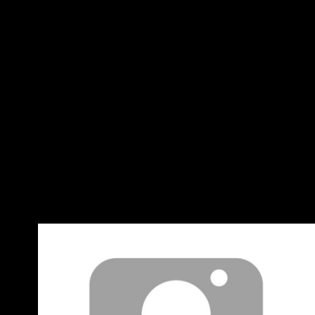
名： 歐芯萌 原文內容： 賴清德總統7日晚間出席
「全國產職業總工會2026年度全國模範勞工慶祝
晚宴」。他表示 ，勞工是台灣經濟進步的幕後英
雄，政府透過加薪、減稅、減輕育兒及教育負
擔、