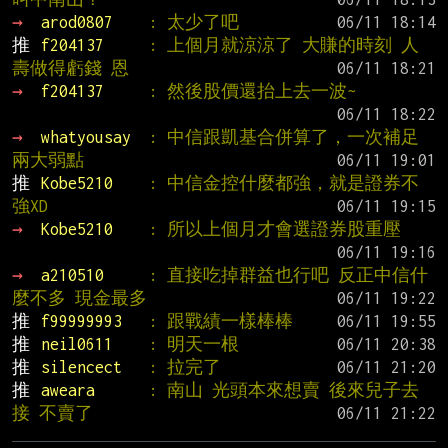
→ 
arod0807    
: 太少了吧
推 
f204137     
: 上個月就涼涼了 大賺的時刻 人
壽做得虧錢 恩
→ 
f204137     
: 然後股價還抬上去一波~
→ 
whatyousay  
: 中信跟凱基合併算了，一次補足
兩大弱點
推 
Kobe5210    
: 中信金控什麼都強，就是證券不
強XD
→ 
Kobe5210    
: 所以上個月才會選證券股重壓
→ 
a210510     
: 直接吃掉群益也行吧 反正中信什
麼不多 現金最多
推 
f99999993   
: 跟戰績一樣棒棒
推 
neil0611    
: 明天一根
推 
silencect   
: 拉完了
推 
aweara      
: 南山 光頭本來想賣 後來兒子去
接 不賣了