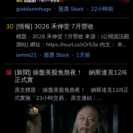
goddamnhuge
·
股票 Stock
·
22小時前
30
[情報] 3026 禾伸堂 7月營收
標題：3026 禾伸堂 7月營收 來源：(公開資訊觀
測站) 網址：https://reurl.cc/zOr53e 內文： 本資
料由 (上市公司)禾伸堂 公司提供 民國115年
iammi21
·
股票 Stock
·
1天前
07月 單位：新台幣仟元 項目 營業收入淨額 本
月 1,500,937 去年同期 1,095,188 增減金額
爆
[新聞] 操盤美股免熬夜！ 納斯達克12/6
405,749 增減百分比 37.05 本年累計
正式實
9,216,573 去年累計 7,769,273 增減金額
原文標題： 操盤美股免熬夜！ 納斯達克12/6正
1,447,300 增減百分比 18.63 備註 / 營收變化原
式實施「23小時交易」 原文連結：
因說明 心得：神聖太陽堂，老蘇永遠的心魔，
https://reurl.cc/lnZamY 發布時間：2026.08.06
年增37
19:05 臺北時間 記者署名：記者｜鏡新聞 原文內
容： 納斯達克交易所，確定在今年12/6日，將交
易時間，延長為 23 小時，幾乎達到全天交易，