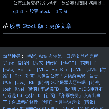
公布注意交易資訊標準，故公布相關財 務業務
等重大訊息，以利投資人區別瞭解。 2. 來源：
q1a1
·
股票 Stock
·
1天前
公開資訊觀測站 3. 網址：
https://mops.twse.com.tw/mops/#/web/home 4.
💰
股票 Stock 版：更多文章
內文： 1.事實發生日:115/08/07 2.發生緣由:本
公司接獲證券交易所通知，本公司有價證券交易
異常情事，爰奉證券 交易所指示公布下列訊
息，以供投資人參酌。 3.財務業務資訊: 期
間 (月) (季) (最近四季累計) ＝＝
熱門搜尋
：
[鳴潮] 秧秧·玄翎第一日營收 酷狗完蛋
＝＝ ＝＝＝＝＝＝＝
了.jpg
[討論]
[活俠
[母雞]
[MyGO]
[問卦]
[
[Fate]
RE:
re
［Vtub
Re
R
r
[LIVE]
[LIVE
[討
論] [
Re:
[新聞] 黃偉哲公布「深偽蔣萬安」語音
殷瑋
[Live]
RE
[閒聊] 米池是罪大惡極嗎
[閒聊]
Josh
[live]
[閒聊] 李冠儀FB (
[閒聊] 是JDG陣容不
行還是Tabe沒料
K
[新聞] 「萊爾校長」小編出事
了！合成總統聲音
[閒聊] 七月手遊營收
[情報]
Siegel：追求苦命的剩下湖人
[Holo]
[閒聊] 蔚藍檔