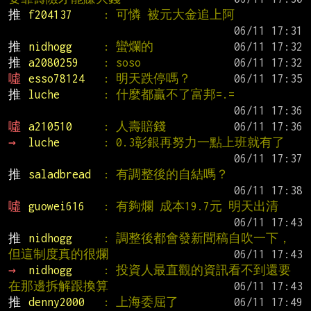
推 
f204137     
: 可憐 被元大金追上阿
推 
nidhogg     
: 蠻爛的
推 
a2080259    
: soso
噓 
esso78124   
: 明天跌停嗎？
推 
luche       
: 什麼都贏不了富邦=.=
噓 
a210510     
: 人壽賠錢
→ 
luche       
: 0.3彰銀再努力一點上班就有了
推 
saladbread  
: 有調整後的自結嗎？
噓 
guowei616   
: 有夠爛 成本19.7元 明天出清
推 
nidhogg     
: 調整後都會發新聞稿自吹一下，
但這制度真的很爛
→ 
nidhogg     
: 投資人最直觀的資訊看不到還要
在那邊拆解跟換算
推 
denny2000   
: 上海委屈了