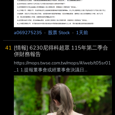
a069275235
·
股票 Stock
·
1天前
41
[情報] 6230尼得科超眾 115年第二季合
併財務報告
https://mops.twse.com.tw/mops/#/web/t05sr01
_1 1.提報董事會或經董事會決議日
期:115/08/07 2.審計委員會通過日期:不適用 3.
財務報告或年度自結財務資訊報導期間 起訖日
期(XXX/XX/XX~XXX/XX/XX):
115/01/01~115/06/30 4.1月1日累計至本期止
營業收入(仟元):4,678,093 5.1月1日累計至本期
止營業毛利(毛損) (仟元):812,056 6.1月1日累計