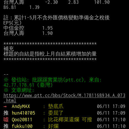
台灣人壽        -2.30    2.83      101.90     
86.81     1.39

註：累計1-5月不含外匯價格變動準備金之稅後
EPS(元)

中信金控       1.95

台灣人壽       1.90

************************************

補充

標題的自結是指較上月自結累積增加的量

************************************

※ 發信站: 批踢踢實業坊(ptt.cc), 來自: 
※ 文章網址: 
https://www.ptt.cc/bbs/Stock/M.1781168934.A.073
.html
→ 
AndyMAX     
: 墊底爪
推 
hun410705   
: 委屈了
噓 
Qoo20811    
: 比花椰菜還爛 可撥
推 
fukku100    
: 好爛