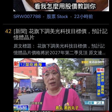
SRW007788
·
股票 Stock
·
22小時前
42
[新聞] 花旗下調美光科技目標價，預計記
憶體晶片
原文標題： 花旗下調美光科技目標價，預計記
憶體晶片價格將於2027年第二季見頂 原文連
結： https://hk.investing.com/news/stock-
market-news/article-1597646 發布時間：
2026-8-7 下午08:18 記者署名： Senad
Karaahmetovic 原文內容： 花旗銀行將美光科技
（Micron Technology）的目標股價從1,400美元
下調至1,150美元， 同時維持「買入」評級，理
由是對明年DRAM及NAND記憶體晶片定價前景
的預