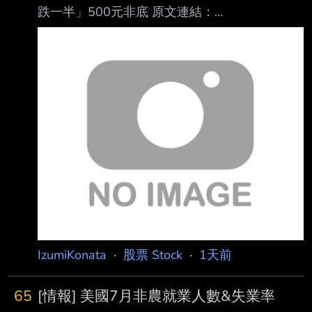
跌一半」500元非底 原文連結：
日 13:50 記者署名： 作者 MoneyDJ 原文內容：
https://www.setn.com/news/1885776 發布時
馬斯克（Elon Musk）似乎決心透過特斯拉（T
間： 2026/08/07 18:28:00 記者署名：許展溢
綜合報導 原文內容： 一名網友日前透露，花
200萬本金，一路滾到400萬後，再貸600萬，
全投入股市，沒想到全 買在高點，其中最慘的
就是國巨（2327）。由於國巨近來從高點1200
多元，一路狂跌，讓不 少買到高點的投資人叫
苦，然分析師斷言，現在該檔跌到500元，還不
會是最底。 針對近期台股盤勢
IzumiKonata
·
股票 Stock
·
1天前
65
[情報] 美國7月非農就業人數&失業率