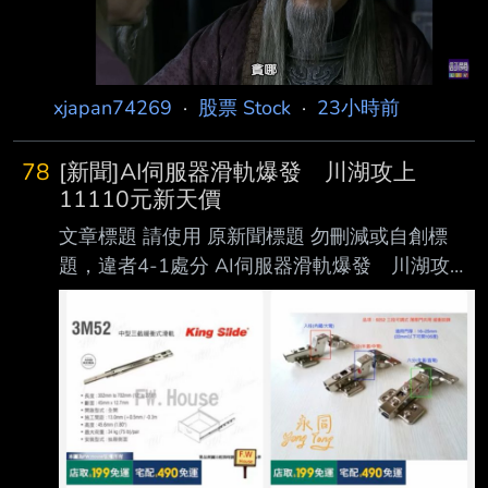
投信指出，雖然作業流程影響不大，但美股沒有
漲跌幅限制，夜間交易流動性不足，恐怕會 讓股
價波動更劇烈，而對習慣在台股收盤後，接續操
作美股的台灣投資人來說，彈性大增， 不用再熬
xjapan74269
·
股票 Stock
·
23小時前
夜操盤了！ 心得/評論：
78
[新聞]AI伺服器滑軌爆發 川湖攻上
11110元新天價
文章標題 請使用 原新聞標題 勿刪減或自創標
題，違者4-1處分 AI伺服器滑軌爆發 川湖攻上
11110元新天價 南俊國際同步漲停 原文標
題： 請勿刪減或自創標題，違者4-1處分，此行
請刪除 AI伺服器滑軌爆發 川湖攻上11110元
新天價 南俊國際同步漲停 原文連結： 網址超
過一行，請用縮網址，連結不能點擊者板規 1-
2-2 處分。 https://tinyurl.com/3hn3enjh 發布時
間： 請勿張貼超過3天新聞 2026/08/07 記者署