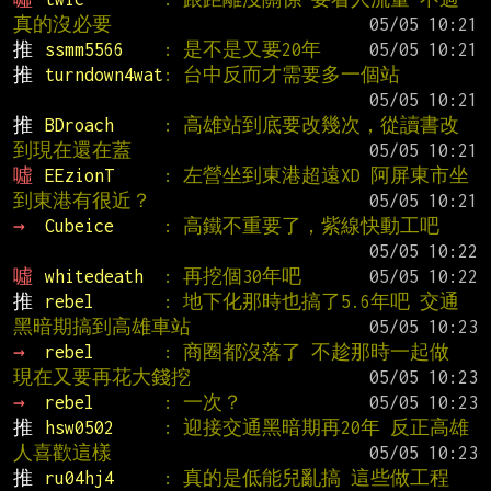
真的沒必要
推 
ssmm5566    
: 是不是又要20年
推 
turndown4wat
: 台中反而才需要多一個站
推 
BDroach     
: 高雄站到底要改幾次，從讀書改
到現在還在蓋
噓 
EEzionT     
: 左營坐到東港超遠XD 阿屏東市坐
到東港有很近？
→ 
Cubeice     
: 高鐵不重要了，紫線快動工吧
噓 
whitedeath  
: 再挖個30年吧
推 
rebel       
: 地下化那時也搞了5.6年吧 交通
黑暗期搞到高雄車站
→ 
rebel       
: 商圈都沒落了 不趁那時一起做 
現在又要再花大錢挖
→ 
rebel       
: 一次？
推 
hsw0502     
: 迎接交通黑暗期再20年 反正高雄
人喜歡這樣
推 
ru04hj4     
: 真的是低能兒亂搞 這些做工程 