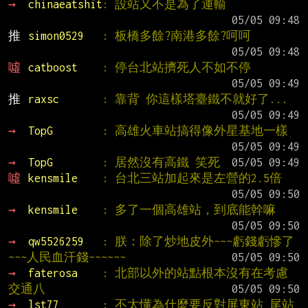
→ 
chinaeatshit
: 設站又不是為了運輸
推 
simon0529   
: 板橋多餘?南港多餘?呵呵
噓 
catboost    
: 停台北站擠死人不如不停
推 
raxsc       
: 靠背 你這樣塔臺鐵不就好了...
→ 
TopG        
: 高雄火車站搞得像外星基地一樣
→ 
TopG        
: 居然沒有高鐵 笑死
噓 
kensmile    
: 台北三站加起來是左營的2.5倍
→ 
kensmile    
: 多了一個高雄站，到底能幹嘛
→ 
qw5526259   
: 朕：除了炒地皮外~~~虧錢虧慘了
~~~人民血汗錢~~~~~~
→ 
faterosa    
: 北部以外的站點根本沒有在考慮
交通八
→ 
lst77       
: 不太懂為什麼要反對屏東站 尾站