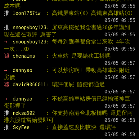
成本嗎
推 
leon1757tw  
: 高鐵屏東站(X) 高鐵東高雄站(O)
推 
snoopyboy123
: 屏東高鐵從我念書過20多年講到
現在還在環評 厲害了
→ 
snoopyboy123
: 每每到選舉都會拿出來吹 4年吹
一次...XD
噓 
chenalms    
: 火車站 是要給移工搭嗎
→ 
dannyao     
: 可以炒房啊! 帶動高雄車站附近
房價
噓 
david9066011
: 環評個屁 隨便都通過
→ 
dannyao     
: 不然高雄車站房價已經輸漢神巨
蛋那裡了
推 
neksa602    
: 你支持南港台北板橋嗎 還是留南
港六股道當始發即可
推 
SkyFee      
: 直接蓋速度比較快 還環評