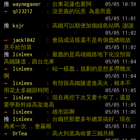
推 
wayneganer  
: 台東花蓮也要阿
→ 
q123212     
: 沒意義的玩意 為蓋而蓋
推 
ksjr        
: 高鐵可以順便加個綠島站嗎 謝謝
→ 
jack1042    
: 會搞成這樣還不是有個蠢總統故
意不給預算
推 
linleex     
: 最蠢的是高雄鐵路地下化沒預留
高鐵隧道，跟台北車
→ 
linleex     
: 站一樣蠢，規劃的是想多撈幾次
啊
→ 
linleex     
: 有預留高鐵隧道進高火，根本不
用花太多錢跟時間，
→ 
linleex     
: 現在再挖下次又要十年了，還是
要學新幹線高架進高
→ 
linleex     
: 雄市區啊
推 
linleex     
: 台鐵挖那麼多年總算搞好，現在
再來一次 ，會贏喔
→ 
DrTea       
: 高火到底為啥要三鐵共構