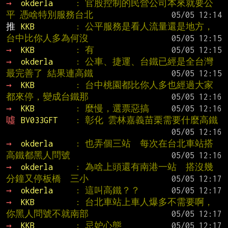
→ 
okderla     
: 官股控制的民營公司本來就要公
平 憑啥特別服務台北
推 
KKB         
: 公平服務是看人流量還是地方，
台中比你人多為何沒
→ 
KKB         
: 有
→ 
okderla     
: 公車、捷運、台鐵已經是全台灣
最完善了 結果連高鐵
→ 
KKB         
: 台中桃園都比你人多也經過大家
都來停，變成台鐵那
→ 
KKB         
: 麼慢，選票惡搞
噓 
BV033GFT    
: 彰化 雲林嘉義苗栗需要什麼高鐵
→ 
okderla     
: 也弄個三站  每次在台北車站搭
高鐵都黑人問號
→ 
okderla     
: 為啥上頭還有南港一站  搭沒幾
分鐘又停板橋  三小
→ 
okderla     
: 這叫高鐵？？
→ 
KKB         
: 台北車站上車人爆多不需要啊，
你黑人問號不就南部
→ 
KKB         
: 忌妒心態