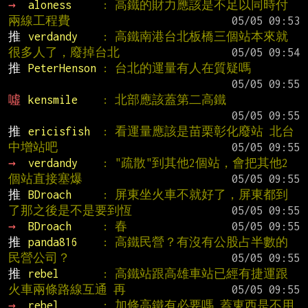
→ 
aloness     
: 高鐵的財力應該是不足以同時付
兩線工程費
推 
verdandy    
: 高鐵南港台北板橋三個站本來就
很多人了，廢掉台北
推 
PeterHenson 
: 台北的運量有人在質疑嗎
噓 
kensmile    
: 北部應該蓋第二高鐵
推 
ericisfish  
: 看運量應該是苗栗彰化廢站 北台
中增站吧
→ 
verdandy    
: "疏散"到其他2個站，會把其他2
個站直接塞爆
推 
BDroach     
: 屏東坐火車不就好了，屏東都到
了那之後是不是要到恆
→ 
BDroach     
: 春
推 
panda816    
: 高鐵民營？有沒有公股占半數的
民營公司？
推 
rebel       
: 高鐵站跟高雄車站已經有捷運跟
火車兩條路線互通 再
→ 
rebel       
: 加條高鐵有必要嗎 蓋東西是不用