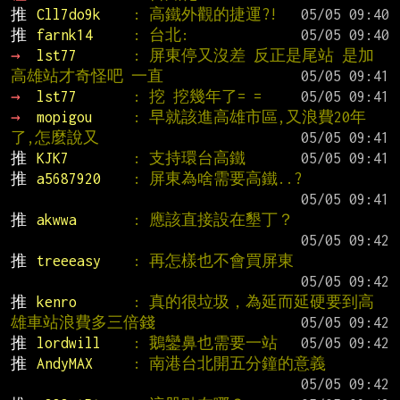
推 
Cll7do9k    
: 高鐵外觀的捷運?!
推 
farnk14     
: 台北:
→ 
lst77       
: 屏東停又沒差 反正是尾站 是加
高雄站才奇怪吧 一直
→ 
lst77       
: 挖 挖幾年了= =
→ 
mopigou     
: 早就該進高雄市區,又浪費20年
了,怎麼說又
推 
KJK7        
: 支持環台高鐵
推 
a5687920    
: 屏東為啥需要高鐵..?
推 
akwwa       
: 應該直接設在墾丁？
推 
treeeasy    
: 再怎樣也不會買屏東
推 
kenro       
: 真的很垃圾，為延而延硬要到高
雄車站浪費多三倍錢
推 
lordwill    
: 鵝鑾鼻也需要一站
推 
AndyMAX     
: 南港台北開五分鐘的意義