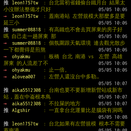
推 
leon1757tw  
: 台北當初省錢偷台鐵月台 結果太
小沒辦法整備才只好
→ 
leon1757tw  
: 蓋南港站 左營規模大那麼多是要
延三小
推 
summer08818 
: 有高鐵也不會去買屏東的房子好
嗎 自己走一趟屏東 那
→ 
summer08818 
: 個氛圍跟天氣環境 連去觀光散步
一下都覺得是煎熬
→ 
ohyakmu     
: 板橋 台北 南港 vs  左營 高雄 
屏東 的人流差了不
→ 
ohyakmu     
: 止一倍。
→ 
alovea007   
: 左營人還沒台中多勒…
推 
aika5512308 
: 台南也要不要新增新營站或新市
站，蓋在中崙根本鳥
→ 
aika5512308 
: 不拉屎的地方
推 
Algshir     
: 一直拿台北運量比是腦袋有洞嗎
推 
leon1757tw  
: 台北如果有左營規模 根本不需要
蓋南港