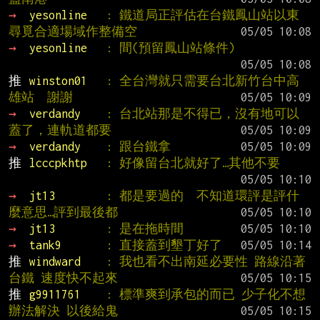
→ 
yesonline   
: 鐵道局正評估在台鐵鳳山站以東
尋覓合適場域作整備空
→ 
yesonline   
: 間(預留鳳山站條件)
推 
winston01   
: 全台灣就只需要台北新竹台中高
雄站  謝謝
→ 
verdandy    
: 台北站那是不得已，沒有地可以
蓋了，連軌道都要
→ 
verdandy    
: 跟台鐵拿
推 
lcccpkhtp   
: 好像留台北就好了…其他不要
→ 
jt13        
: 都是要過的  不知道環評是評什
麼意思…評到最後都
→ 
jt13        
: 是在拖時間
→ 
tank9       
: 直接蓋到墾丁好了
推 
windward    
: 我也看不出南延必要性 路線沿著
台鐵 速度快不起來
推 
g9911761    
: 標準爽到承包的而已 少子化不想
辦法解決 以後給鬼