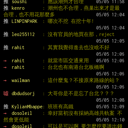
推 
soushi      
: 應該潮州才合理
推 
kenro       
: 潮州也不合理，燕巢出來才是最
合理，也不用花那麼多
推 
LINPINPARK  
: 哪次不挖 在挖十年!
推 
leo255112   
: 沒有官員的地買在那，reject
推 
rahit       
: 其實我覺得進去也沒啥不好
→ 
rahit       
: 就當市區交通來用
→ 
rahit       
: 台北也有南港台北板橋啊
→ 
wailman     
: 這什麼鬼？不接原來路線的站？
噓 
dbdudsorj   
: 大哥你是不是忘了台北？？？
推 
KylianMbappe
: 班班有高鐵
→ 
dosoleil    
: 幸好當初沒有採納高雄共軌案 不
然會更低能
→ 
dosoleil    
: 可以是可以啊 要怎麼挖要誰出錢 