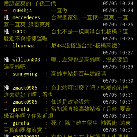
應該超爽的 子孫三代
→ 
ru04hj4     
: 一直做
推 
mercedeces  
: 台灣聖家堂,一直挖一直爽,一直
蓋一直爽,綠畜爽死
推 
OOCCO       
: 台北不是一樣南港台北板橋？這
麼近不會搭捷運喔
→ 
lluunnaa    
: 尼484沒搭過台北-板橋高鐵?
推 
willion003  
: 呃，左營也是高雄啊，沒必要通
過高雄吧
→ 
sunnywing   
: 高雄車站是百年建設嗎
推 
zmack0905   
: 台北站可以廢了吧？板橋南港轉
進去就好了啊，看也
→ 
zmack0905   
: 知道是政治設站
→ 
girafa      
: 當初就直接高雄站蓋了月台 要蓋
幾百年啊？住附近煩
→ 
girafa      
: 死了 除了雄中學生 補習街 遠東
百貨商圈都落寞了