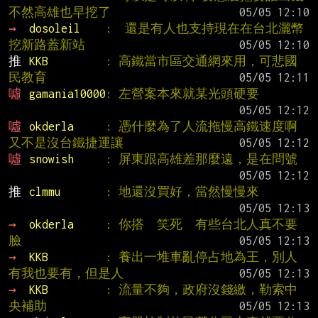
不然高雄也早挖了
→ 
dosoleil    
:  還是有人也支持現在在台北灑幣
挖新路蓋新站
推 
KKB         
: 高鐵當市區交通網來用，可悲國
民教育
噓 
gamania10000
: 左營案本來就某光頭硬要
噓 
okderla     
: 憑什麼為了人流拖慢高鐵速度啊 
又不是沒台鐵捷運讓
噓 
snowish     
: 屏東跟高雄差那麼遠，是在問號
推 
clmmu       
: 地還沒買好，當然慢慢來
→ 
okderla     
: 你搭  笑死  有些台北人真不要
臉
→ 
KKB         
: 養出一堆車亂停占地為王，別人
有我也要有，但是人
→ 
KKB         
: 流量不夠，政府沒錢繳，勒索中
央補助