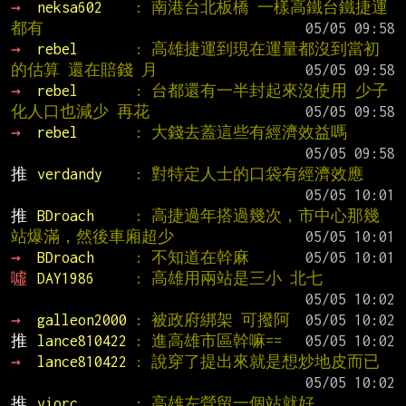
→ 
neksa602    
: 南港台北板橋 一樣高鐵台鐵捷運
都有
→ 
rebel       
: 高雄捷運到現在運量都沒到當初
的估算 還在賠錢 月
→ 
rebel       
: 台都還有一半封起來沒使用 少子
化人口也減少 再花
→ 
rebel       
: 大錢去蓋這些有經濟效益嗎
推 
verdandy    
: 對特定人士的口袋有經濟效應
推 
BDroach     
: 高捷過年搭過幾次，市中心那幾
站爆滿，然後車廂超少
→ 
BDroach     
: 不知道在幹麻
噓 
DAY1986     
: 高雄用兩站是三小 北七
→ 
galleon2000 
: 被政府綁架 可撥阿
推 
lance810422 
: 進高雄市區幹嘛==
→ 
lance810422 
: 說穿了提出來就是想炒地皮而已
推 
viorc       
: 高雄左營留一個站就好