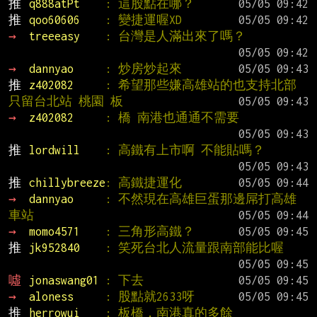
推 
q888atPt    
: 這股點在哪？
推 
qoo60606    
: 變捷運喔XD
→ 
treeeasy    
: 台灣是人滿出來了嗎？
→ 
dannyao     
: 炒房炒起來
推 
z402082     
: 希望那些嫌高雄站的也支持北部
只留台北站 桃園 板
→ 
z402082     
: 橋 南港也通通不需要
推 
lordwill    
: 高鐵有上市啊 不能貼嗎？
推 
chillybreeze
: 高鐵捷運化
→ 
dannyao     
: 不然現在高雄巨蛋那邊屌打高雄
車站
→ 
momo4571    
: 三角形高鐵？
推 
jk952840    
: 笑死台北人流量跟南部能比喔
噓 
jonaswang01 
: 下去
→ 
aloness     
: 股點就2633呀
推 
herrowui    
: 板橋，南港真的多餘