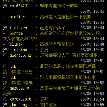
站弄成一個廢站
推 
cat654231   
: 50年內能環島一圈嗎
→ 
atelier     
: 高雄是不是該檢討一下規劃
推 
tinlovebi   
: 已經有台鐵了
→ 
borhom      
: 當初為了把左營炒起來設站, 現
在又要進高雄站??
→ 
slimak      
: 高雄站有預留軌道
推 
kimicino    
: 炒房
推 
qwert65732  
: 屏東都要沒人了 蓋什麼高鐵啦
推 
KKB         
: 北部的蠢鳥，錢被南部民粹亂
搞，你北部死忠
→ 
KKB         
: 別人南部錢亂灑至少還住在南
部，你北部傻鳥
推 
qaz630210   
: 反正要大撒幣了幹嘛不直上小港
潮州？
推 
k078787878  
: 笑死
推 
jhunfong    
: 智障政策