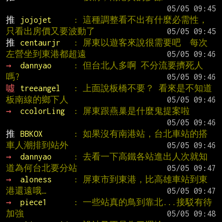
推 
jojojet     
: 這種調整看不出有什麼必需性，
只看出房價又要波動了
推 
centaurjr   
: 屏東以遊客來說很需要吧  每次
左營坐到東港都超遠
→ 
dannyao     
: 但台北人多啊 不分流要擠死人
嗎?
噓 
treeangel   
: 上面說板橋不要？ 看來是不知道
板南線的鄉下人
→ 
ccolorLing  
: 屏東跟燕巢是什麼鬼提案啦
推 
BBKOX       
: 如果沒有南港站，台北車站的搭
車人潮排到站外
→ 
dannyao     
: 去看一下高鐵各站進出人次就知
道為何台北要分站
→ 
aloness     
: 屏東市到東港，比高雄車站到東
港還遠哦…
→ 
piece1      
: 一些站真的鳥到靠北...接駁有待
加強