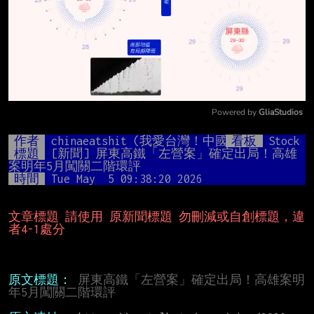
Powered by 
GliaStudios
Mute
作者
chinaeatshit (我愛台灣！中國吃屎！！)
看板
Stock
標題
[新聞] 屏東高鐵「左營案」確定出局！高雄
案明年5月闖關二階環評
時間
Tue May  5 09:38:20 2026
文章標題 請使用 原新聞標題 勿刪減或自創標題，違
者4-1處分
原文標題：
屏東高鐵「左營案」確定出局！高雄案明