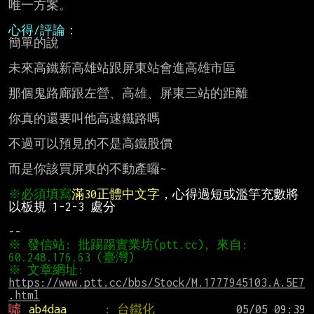
唯一方案。

心得/評論：
簡單的說

未來高鐵新高雄站跟屏東站會進高雄市區

那個鬼路廊跟左營、高雄、屏東三站的距離

你真的還要叫他高速鐵路嗎

不過可以預見的不是高鐵股價

而是你該買屏東的不動產囉~

※必須填寫
滿30正體中文字
，心得過短或濫竽充數將
以板規 1-2-3 處分
※ 發信站: 批踢踢實業坊(ptt.cc), 來自: 
※ 文章網址: 
https://www.ptt.cc/bbs/Stock/M.1777945103.A.5E7
.html
噓 
ab4daa      
: 台鐵化