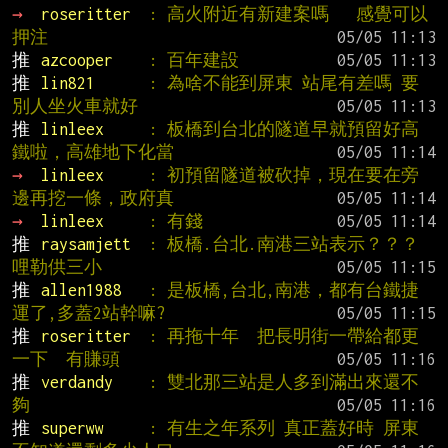
→ 
roseritter  
: 高火附近有新建案嗎   感覺可以
押注
推 
azcooper    
: 百年建設
推 
lin821      
: 為啥不能到屏東 站尾有差嗎 要
別人坐火車就好
推 
linleex     
: 板橋到台北的隧道早就預留好高
鐵啦，高雄地下化當
→ 
linleex     
: 初預留隧道被砍掉，現在要在旁
邊再挖一條，政府真
→ 
linleex     
: 有錢
推 
raysamjett  
: 板橋.台北.南港三站表示？？？
哩勒供三小
推 
allen1988   
: 是板橋,台北,南港，都有台鐵捷
運了,多蓋2站幹嘛?
推 
roseritter  
: 再拖十年  把長明街一帶給都更
一下  有賺頭
推 
verdandy    
: 雙北那三站是人多到滿出來還不
夠
推 
superww     
: 有生之年系列 真正蓋好時 屏東