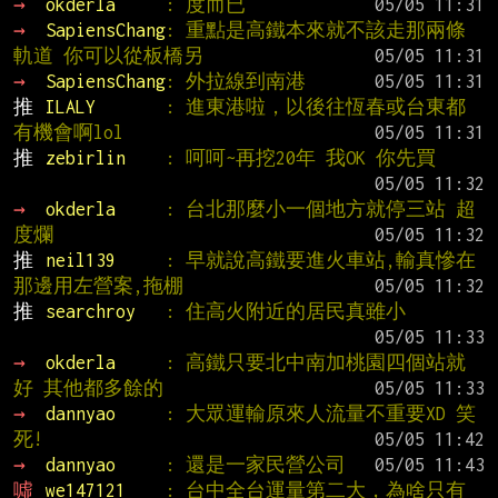
→ 
okderla     
: 度而已
→ 
SapiensChang
: 重點是高鐵本來就不該走那兩條
軌道 你可以從板橋另
→ 
SapiensChang
: 外拉線到南港
推 
ILALY       
: 進東港啦，以後往恆春或台東都
有機會啊lol
推 
zebirlin    
: 呵呵~再挖20年 我OK 你先買
→ 
okderla     
: 台北那麼小一個地方就停三站 超
度爛
推 
neil139     
: 早就說高鐵要進火車站,輸真慘在
那邊用左營案,拖棚
推 
searchroy   
: 住高火附近的居民真雖小
→ 
okderla     
: 高鐵只要北中南加桃園四個站就
好 其他都多餘的
→ 
dannyao     
: 大眾運輸原來人流量不重要XD 笑
死!
→ 
dannyao     
: 還是一家民營公司
噓 
we147121    
: 台中全台運量第二大，為啥只有