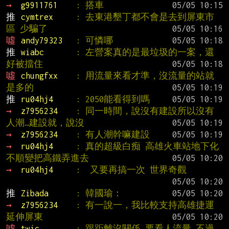
→ 
g9911761    
: 搭車
推 
cymtrex     
: 去東港墾丁都不會是去到屏東市
區 少騙了
噓 
andy79323   
: 可憐哪
推 
wiabc       
: 左營案真的是最垃圾的一案，還
好被擋住
噓 
chungfxx    
: 用流量來看才準，沒流量的站就
是多的
推 
ru04hj4     
: 2050能看得到嗎
→ 
z7956234    
: 同一時間，說沒有建設所以沒有
人潮…建設就，說沒
→ 
z7956234    
: 有人潮幹嘛建設
→ 
ru04hj4     
: 真的超級白痴 高雄火車站地下化
不順變把高鐵弄進去
→ 
ru04hj4     
:  又要再搞一次 世界奇觀
推 
Zibada      
: 韓國瑜：
→ 
z7956234    
: 有一說一，我比較支持高雄捷運
延伸屏東
噓 
twic        
: 跟距離沒關係 要看人流量 不過