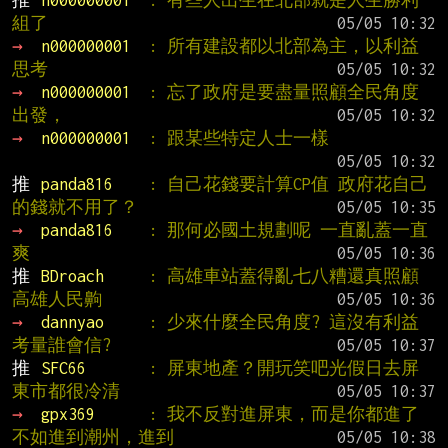
推 
n000000001  
: 有些人出生在北部就是人生勝利
組了
→ 
n000000001  
: 所有建設都以北部為主，以利益
思考
→ 
n000000001  
: 忘了政府是要盡量照顧全民角度
出發，
→ 
n000000001  
: 跟某些特定人士一樣
推 
panda816    
: 自己花錢要計算CP值 政府花自己
的錢就不用了？
→ 
panda816    
: 那何必國土規劃呢 一直亂蓋一直
爽
推 
BDroach     
: 高雄車站蓋得亂七八糟還真照顧
高雄人民齁
→ 
dannyao     
: 少來什麼全民角度? 這沒有利益
考量誰會信?
推 
SFC66       
: 屏東地產？開玩笑吧光假日去屏
東市都很冷清
→ 
gpx369      
: 我不反對進屏東，而是你都進了
不如進到潮州，進到