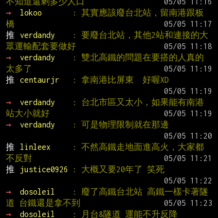
不知道還剩多少人口
→ 
lokoo       
: 其實應該廢台北站，留南港跟板
橋
推 
verdandy    
: 要廢台北站，其他2站和連接的大
眾運輸配套要做好
→ 
verdandy    
: 雙北高鐵的問題在要搭的人真的
太多了
推 
centaurjr   
: 拿南港比屏東  好喔XD
→ 
verdandy    
: 台北市區又太小，如果能有南港
站大小就好
→ 
verdandy    
: 可是物理限制就在那邊
推 
linleex     
: 不然高鐵走地面進高火，大家都
不反對
推 
justice0926 
: 大概又要20年了 笑死
→ 
dosoleil    
: 廢了高鐵台北站 高鐵一樣卡著隧
道 台鐵還是拿不到
→ 
dosoleil    
: 月台&隧道 運能不升反降