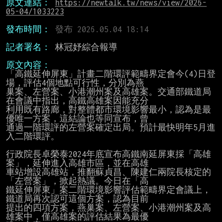
原文連結：
https://newtalk.tw/news/view/2026-
05-04/1033223
發布時間：
記者署名： 
林冠妤綜合報導

原文內容：
「高鐵延伸屏東」計畫二階環評範疇界定會今(4)日登
場，評估4個地點可行性，分別為燕

巢案、左營案、小港潮州案及高雄案。交通部鐵道局
在會議中指出，高鐵高雄案因能充分

利用既有路廊，對整體都市環境影響最小，認為是最
優唯一方案，這結論也等同宣布，曾

通過一階環評的左營案確定出局。預計最快明年5月進
入二階環評。

行政院長卓榮泰2024年底宣布高鐵南延屏東採「高雄
案」，延伸進入高雄市區，並在高雄

車站增設高雄站，推翻蘇貞昌、陳建仁兩院長核定的
「左營案」，掀起熱議。今日在「高

鐵延伸屏東」案二階環境影響評估範疇界定會議上，
鐵道局再次認可這個方案，認為目前

提出的四項方案，燕巢案、左營案、小港潮州案及高
雄案中，僅高雄案的評估結果為最優
