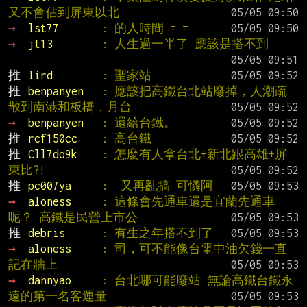
又不會佔到屏東以北
→ 
lst77       
: 的人時間 = =
→ 
jt13        
: 人生過一半了 應該是搭不到
推 
lird        
: 聖家站
推 
benpanyen   
: 應該把高鐵台北站廢掉，人潮疏
散到南港和板橋，月台
→ 
benpanyen   
: 還給台鐵。
推 
rcf150cc    
: 高台鐵
推 
Cll7do9k    
: 怎麼有人拿台北+新北跟高雄+屏
東比?!
推 
pc007ya     
:  又再亂搞 可憐阿
→ 
aloness     
: 這條會先通車還是宜蘭先通車
呢？ 高鐵是民營上市公
推 
debris      
: 有生之年搭不到了
→ 
aloness     
: 司，可不能像台電中油欠錢一直
記在牆上
→ 
dannyao     
: 台北哪可能廢站 無論高鐵台鐵永
遠的第一名客運量