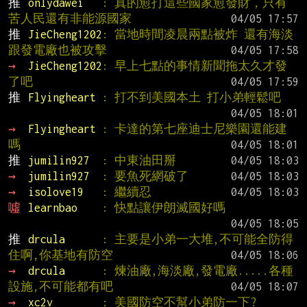
推 
onlydawei   
: 真的愈打這些國家愈發財，只有
苦人民還有非能源國家
推 
JieCheng1202
: 當地時間凌晨兩點被炸 還有海淡
跟發電廠也被攻擊
→ 
JieCheng1202
: 早上七點的事情新聞拖太久才發
了吧
推 
Flyingheart 
: 打不到美國本土 打小弟輕鬆吧
→ 
Flyingheart 
: 卡達的第七座迪士尼樂園還能建
嗎
推 
jumilin927  
: 中東油田掰
→ 
jumilin927  
: 要魚死網破了
→ 
isolove19   
: 繼續忍
噓 
learnbao    
: 快點讓伊朗滅國好嗎
推 
drcula      
: 主要是小弟一大堆,不可能全防得
住啊,你基地有防空
→ 
drcula      
: 煉油廠,海淡廠,發電廠.....各種
設施,不可能都有吧
→ 
xc2v        
: 美國防空不幫小弟防一下?