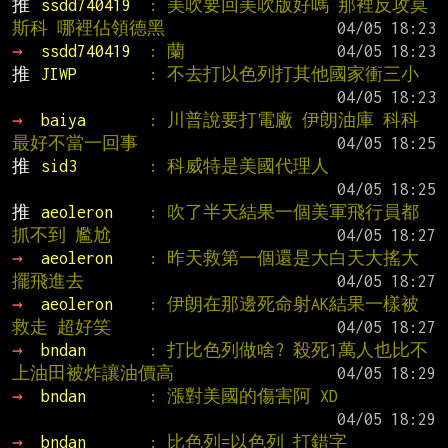
推 
ssdd740419  
: 美吹要回美吹版好嗎 那裡反攻莫
斯科 哪裡佔領德黑
→ 
ssdd740419  
: 蘭
推 
JIWP        
: 不去打以色列打其他國家衝三小
→ 
baiya       
: 川普說要打電廠 伊朗油庫 科科 
最好不當一回事
推 
sid3        
: 科威特是美國代理人
推 
aeoleron    
: 吹了半天結果一個美軍飛行員都
抓不到 尷尬
→ 
aeoleron    
: 昨天救第一個還是大白天大搖大
擺飛進去
→ 
aeoleron    
: 伊朗在那邊死命射AK結果一樣被
救走 超好笑
→ 
bndan       
: 打比色列做啥? 殺死1萬人也比不
上油田被炸讓油價高
→ 
bndan       
: 漲對美國的傷害阿 XD
→ 
bndan       
: 比色列=以色列 打錯字