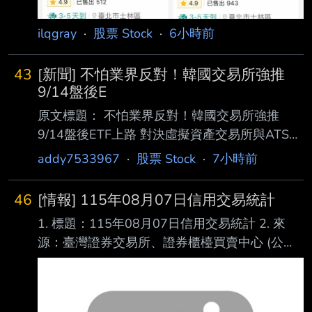
ilqgray
·
股票 Stock
·
6小時前
43
[新聞] 不怕業界反對！韓國交易所強推
9/14盤後E
原文標題： 不怕業界反對！韓國交易所強推
9/14盤後ETF上路 對決虛擬資產交易所與ATS
原文連結：
addy7533967
·
股票 Stock
·
7小時前
https://news.cnyes.com/news/id/6564142 發布
時間： 2026-08-07 14:50 記者署名： 鉅亨網
46
[情報] 115年08月07日信用交易統計
編譯陳韋廷 原文內容： 外媒最新報導指出，儘
1. 標題：115年08月07日信用交易統計 2. 來
管業界對近期槓桿類產品波動存在擔憂，韓國交
源：臺灣證券交易所、證券櫃檯買賣中心 (公司
易所 (KRX) 仍將於 9 月 14 日正式開啟 ETF 盤
名、網站名) 3. 網址：https://reurl.cc/E2xlzv
後交易，意在與另類交易系統 (ATS) 業者
https://reurl.cc/V3AOXA (請善用縮網址工具) 4.
Nextrade 及全天候 加密貨幣交易所競爭。 對此
內文： 115年08月07日信用交易統計 項目 買進
資管機構示警，無