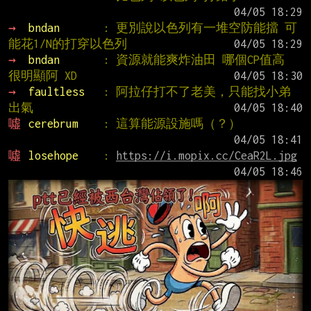
→ 
bndan       
: 更別說以色列有一堆空防能擋 可
能花1/N的打穿以色列
→ 
bndan       
: 資源就能爽炸油田 哪個CP值高 
很明顯阿 XD
→ 
faultless   
: 阿拉仔打不了老美，只能找小弟
出氣
噓 
cerebrum    
: 這算能源設施嗎（？）
噓 
losehope    
: 
https://i.mopix.cc/CeaR2L.jpg