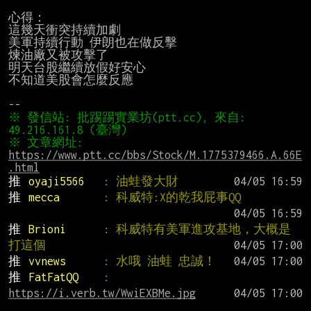
心得：

這幾天衝突持續加劇

美軍持續行動 伊朗也在做反擊

煉油廠又被攻擊了

明天台股繼續放假好安心

不知道美股會怎麼反應

※ 發信站: 批踢踢實業坊(ptt.cc), 來自: 
※ 文章網址: 
https://www.ptt.cc/bbs/Stock/M.1775379466.A.66E
.html
推 
oyaji5566   
: 油蛙發大財
推 
mecca       
: 科威特:X的乾我屁事QQ
推 
Brioni      
: 科威特有美軍進攻基地，大概是
打這個
推 
vvnews      
: 水哦 油蛙 忠誠！
推 
FatFatQQ    
: 
https://i.verb.tw/WwiEXBMe.jpg