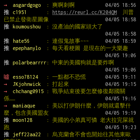
→ 
asgardgogo  
: 爽啊刺啊
推 
c1951       
: 
https://reurl.cc/K204QM
  川普
已禁止發衛星圖像
推 
koumoushou  
: 沒產油的國家頭大了
推 
hate56      
: 連假鬼故事~~~
推 
epephanylo  
: 每天看梗圖 是現在的一大樂趣
推 
polarbearrrr
: 中東的美國狗就是要炸啊
噓 
esso78124   
: 一點都不恐慌
→ 
JKjohnwick  
: 打起來
→ 
chchang0915 
: 戰爭結束後要怎麼修復鄰國關
係……
→ 
maniaque    
: 美以打伊朗什麼，伊朗就還擊什
麼，包含美國盟友
推 
moon128     
: 美國的小弟真可憐 老大拉完屎就
跑
推 
jeff22aa22  
: 烏克蘭會不會也開始往其他東歐