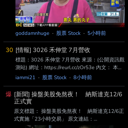
下調至1,150美元， 同時維持「買入」評級，理
由是對明年DRAM及NAND記憶體晶片定價前景
的預
goddamnhuge
·
股票 Stock
·
5小時前
30
[情報] 3026 禾伸堂 7月營收
標題：3026 禾伸堂 7月營收 來源：(公開資訊觀
測站) 網址：https://reurl.cc/zOr53e 內文： 本資
料由 (上市公司)禾伸堂 公司提供 民國115年
iammi21
·
股票 Stock
·
8小時前
07月 單位：新台幣仟元 項目 營業收入淨額 本
月 1,500,937 去年同期 1,095,188 增減金額
爆
[新聞] 操盤美股免熬夜！ 納斯達克12/6
405,749 增減百分比 37.05 本年累計
正式實
9,216,573 去年累計 7,769,273 增減金額
原文標題： 操盤美股免熬夜！ 納斯達克12/6正
1,447,300 增減百分比 18.63 備註 / 營收變化原
式實施「23小時交易」 原文連結：
因說明 心得：神聖太陽堂，老蘇永遠的心魔，
https://reurl.cc/lnZamY 發布時間：2026.08.06