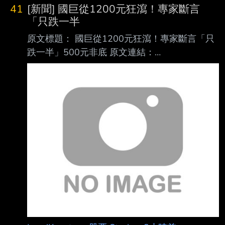
結： 網址超過一行，請用縮網址，連結不能點
41
[新聞] 國巨從1200元狂瀉！專家斷言
擊者板規 1-2-2 處分。
「只跌一半
https://tinyurl.com/2bx2axum 發布時間： 請勿
原文標題： 國巨從1200元狂瀉！專家斷言「只
張貼超過3天新聞 發布日期 2026 年 08 月 07
跌一半」500元非底 原文連結：
日 13:50 記者署名： 作者 MoneyDJ 原文內容：
https://www.setn.com/news/1885776 發布時
馬斯克（Elon Musk）似乎決心透過特斯拉（T
間： 2026/08/07 18:28:00 記者署名：許展溢
綜合報導 原文內容： 一名網友日前透露，花
200萬本金，一路滾到400萬後，再貸600萬，
全投入股市，沒想到全 買在高點，其中最慘的
就是國巨（2327）。由於國巨近來從高點1200
多元，一路狂跌，讓不 少買到高點的投資人叫
苦，然分析師斷言，現在該檔跌到500元，還不
會是最底。 針對近期台股盤勢