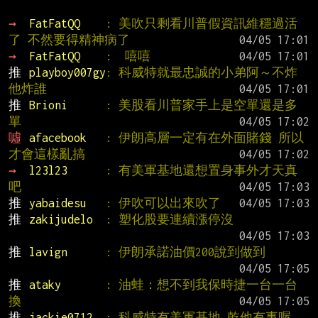
→ 
FatFatQQ    
: 美吹只剩看川普假資訊維穩過活
了 不然要得精神病了
→ 
FatFatQQ    
:  嘻嘻
推 
playboy007gy
: 科威特就最忠誠的小弟阿～不炸
他炸誰
推 
Brioni      
: 美股看川普家手上是空單還是多
單
噓 
afacebook   
: 伊朗高層一定有在外面賭錢 所以
才會這樣亂搞
→ 
l23l23      
: 有美軍基地還想置身事外才天真
吧
推 
yabaidesu   
: 伊吹可以出來吹了
推 
zakijudelo  
: 塑化股要連續漲停沒
推 
lavign      
: 伊朗承諾油價200說到做到
推 
ataky       
: 油蛙：想不到我保時捷一台一台
換
推 
jackie0712  
: 科威特有美軍基地 乾他有事喔