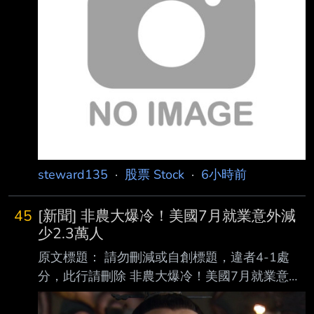
賣出 現金(券)償還 前日餘額 今日餘額 融資(交易
單位) 350,138 297,106 24,855 8,958,261
8,986,438 融券(交易單位) 20,636 22,629
1,150 19
steward135
·
股票 Stock
·
6小時前
45
[新聞] 非農大爆冷！美國7月就業意外減
少2.3萬人
原文標題： 請勿刪減或自創標題，違者4-1處
分，此行請刪除 非農大爆冷！美國7月就業意外
減少2.3萬人 美股指數期貨拉升 原文連結： 網
址超過一行，請用縮網址，連結不能點擊者板規