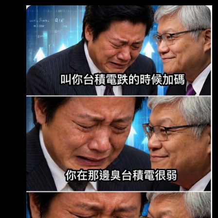
https://udn.com/news/story/12806/9677420?
from=udn-catebreaknews_ch2 發布時間：
2026-08-07 15:35 記者署名： 聯合新聞網／
綜合報導 原文內容: 台股在經歷短期反彈後，市
場的多空對決又變得熱起來。分析師陳嘉偉在影
音節目中直接開 嗆，強調台股跟國際科技股的
空頭趨勢根本沒變！ 之前大盤的拉抬只不過是
「無量反彈」跟「最後逃命波」，接下來隨