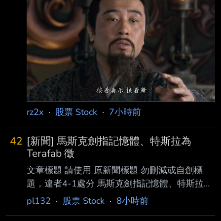
1-2-2 處分。
https://news.cnyes.com/news/id/6565335 發布
時間： 請勿張貼超過3天新聞 2026-08-07
20:40 記者署名： 鉅亨網編譯段智恆 原文內
容： 美國勞工統計局 (BLS) 周五 (7 日) 公布最
新非農就業數據顯示，7 月新增就業人數意 外減
少 2.3 萬人，遠低市
rz2x
·
股票 Stock
·
7小時前
42
[新聞] 馬斯克劍指記憶體、特斯拉為
Terafab 徵
文章標題 請使用 原新聞標題 勿刪減或自創標
題，違者4-1處分 馬斯克劍指記憶體、特斯拉為
Terafab 徵 DRAM 人才 原文標題： 請勿刪減或
pl132
·
股票 Stock
·
8小時前
自創標題，違者4-1處分，此行請刪除 原文連