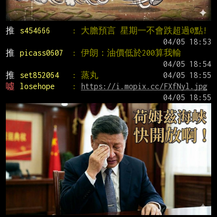
推 
s454666     
: 大膽預言 星期一不會跌超過0點!
推 
picass0607  
: 伊朗：油價低於200算我輸
推 
set852064   
: 蒸丸
噓 
losehope    
: 
https://i.mopix.cc/FXfNyl.jpg