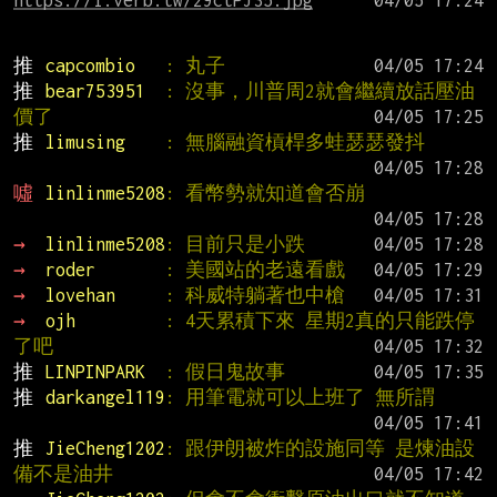
https://i.verb.tw/29ctPJ35.jpg
推 
capcombio   
: 丸子
推 
bear753951  
: 沒事，川普周2就會繼續放話壓油
價了
推 
limusing    
: 無腦融資槓桿多蛙瑟瑟發抖
噓 
linlinme5208
: 看幣勢就知道會否崩
→ 
linlinme5208
: 目前只是小跌
→ 
roder       
: 美國站的老遠看戲
→ 
lovehan     
: 科威特躺著也中槍
→ 
ojh         
: 4天累積下來 星期2真的只能跌停
了吧
推 
LINPINPARK  
: 假日鬼故事
推 
darkangel119
: 用筆電就可以上班了 無所謂
推 
JieCheng1202
: 跟伊朗被炸的設施同等 是煉油設
備不是油井