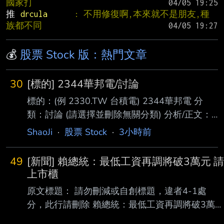
國家打
推 
drcula      
: 不用修復啊,本來就不是朋友,種
族都不同
💰
股票 Stock 版：熱門文章
30
[標的] 2344華邦電/討論
標的：(例 2330.TW 台積電) 2344華邦電 分
類：討論 (請選擇並刪除無關分類) 分析/正文：
標的分類多已經發太多篇了 就按照之前的慣性
ShaoJi
·
股票 Stock
·
3小時前
用討論來分析下去吧 我都站在多軍超過半年
了-.- 之前承諾過大家 法說會開完之後要發分析
49
[新聞] 賴總統：最低工資再調將破3萬元 請
文 現在來補功課 -華邦電- 第二季增逾七成、年
上市櫃
增逾三倍 且毛利率一舉突破七成 較上季及去年
原文標題： 請勿刪減或自創標題，違者4-1處
同期均大幅躍升 顯示產品組合優化與售價上漲
分，此行請刪除 賴總統：最低工資再調將破3萬元
的效益正快速反映在獲利上 記憶體績效好已經
請上市櫃公司也加薪 原文連結： 網址超過一行，
不是新聞 厲害的是到了2026年的第二季都還這