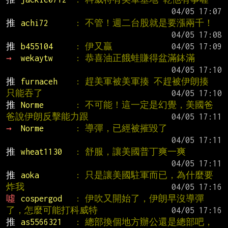
推 
achi72      
: 不管！週二台股就是要漲兩千！
推 
b455104     
: 伊又贏
→ 
wekaytw     
: 恭喜油正餓蛙賺得盆滿鉢滿
推 
furnaceh    
: 趕美軍被美軍揍 不趕被伊朗揍 
只能吞了
推 
Norme       
: 不可能！這一定是幻覺，美國爸
爸說伊朗反擊能力跟
→ 
Norme       
: 導彈，已經被摧毀了
推 
wheat1130   
: 舒服，讓美國普丁爽一爽
推 
aoka        
: 只是讓美國駐軍而已，為什麼要
炸我
噓 
cospergod   
: 伊吹又開始了，伊朗早沒導彈
了，怎麼可能打科威特
推 
as5566321   
: 總部換個地方辦公還是總部吧，