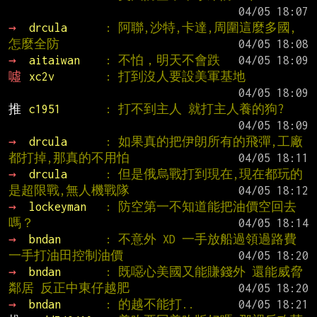
→ 
drcula      
: 阿聯,沙特,卡達,周圍這麼多國,
怎麼全防
→ 
aitaiwan    
: 不怕，明天不會跌
噓 
xc2v        
: 打到沒人要設美軍基地
推 
c1951       
: 打不到主人 就打主人養的狗?
→ 
drcula      
: 如果真的把伊朗所有的飛彈,工廠
都打掉,那真的不用怕
→ 
drcula      
: 但是俄烏戰打到現在,現在都玩的
是超限戰,無人機戰隊
→ 
lockeyman   
: 防空第一不知道能把油價空回去
嗎？
→ 
bndan       
: 不意外 XD 一手放船過領過路費 
一手打油田控制油價
→ 
bndan       
: 既噁心美國又能賺錢外 還能威脅
鄰居 反正中東仔越肥
→ 
bndan       
: 的越不能打..