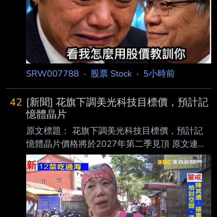
SRW007788
·
股票 Stock
·
5小時前
42
[新聞] 花旗下調美光科技目標價，預計記
憶體晶片
原文標題： 花旗下調美光科技目標價，預計記
憶體晶片價格將於2027年第二季見頂 原文連
結： https://hk.investing.com/news/stock-
market-news/article-1597646 發布時間：
2026-8-7 下午08:18 記者署名： Senad
Karaahmetovic 原文內容： 花旗銀行將美光科技
（Micron Technology）的目標股價從1,400美元