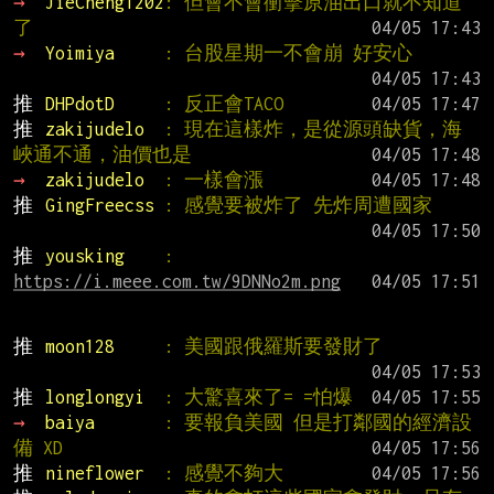
→ 
JieCheng1202
: 但會不會衝擊原油出口就不知道
了
→ 
Yoimiya     
: 台股星期一不會崩 好安心
推 
DHPdotD     
: 反正會TACO
推 
zakijudelo  
: 現在這樣炸，是從源頭缺貨，海
峽通不通，油價也是
→ 
zakijudelo  
: 一樣會漲
推 
GingFreecss 
: 感覺要被炸了 先炸周遭國家
推 
yousking    
: 
https://i.meee.com.tw/9DNNo2m.png
推 
moon128     
: 美國跟俄羅斯要發財了
推 
longlongyi  
: 大驚喜來了= =怕爆
→ 
baiya       
: 要報負美國 但是打鄰國的經濟設
備 XD
推 
nineflower  
: 感覺不夠大