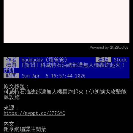
Powered by 
GliaStudios
Mute
作者
baddaddy (壞爸爸)
看板
Stock
標題
[新聞] 科威特石油總部遭無人機轟炸起火！
伊朗
時間
Sun Apr  5 16:57:44 2026
原文標題：

科威特石油總部遭無人機轟炸起火！伊朗擴大攻擊能
源設施

https://myppt.cc/377SMC
內文：

鉅亨網編譯莊閔棻
