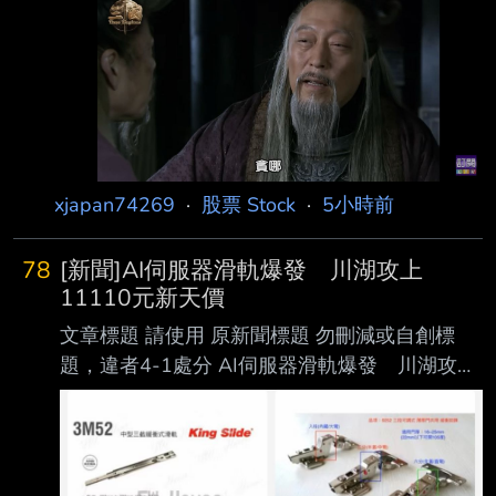
年增37
19:05 臺北時間 記者署名：記者｜鏡新聞 原文內
容： 納斯達克交易所，確定在今年12/6日，將交
易時間，延長為 23 小時，幾乎達到全天交易，
投信指出，雖然作業流程影響不大，但美股沒有
漲跌幅限制，夜間交易流動性不足，恐怕會 讓股
價波動更劇烈，而對習慣在台股收盤後，接續操
作美股的台灣投資人來說，彈性大增， 不用再熬
xjapan74269
·
股票 Stock
·
5小時前
夜操盤了！ 心得/評論：
78
[新聞]AI伺服器滑軌爆發 川湖攻上
11110元新天價
文章標題 請使用 原新聞標題 勿刪減或自創標
題，違者4-1處分 AI伺服器滑軌爆發 川湖攻上
11110元新天價 南俊國際同步漲停 原文標
題： 請勿刪減或自創標題，違者4-1處分，此行
請刪除 AI伺服器滑軌爆發 川湖攻上11110元
新天價 南俊國際同步漲停 原文連結： 網址超