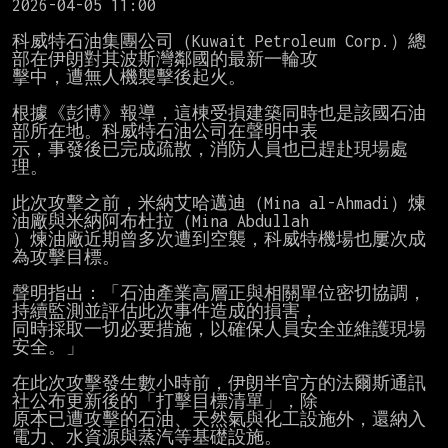
2026-04-05 11:00

科威特石油集團公司（Kuwait Petroleum Corp.）總
部在伊朗對其波斯灣鄰國的最新一輪攻

擊中，遭無人機襲擊後起火。

根據《彭博》報導，這棟受損建築同時也是該國石油
部所在地。科威特石油公司在聲明中表

示，事發後已完成疏散，消防人員也已趕赴現場處
理。

此次攻擊之前，米納艾哈邁迪（Mina al-Ahmadi）煉
油廠與米納阿布杜拉（Mina Abdullah

）煉油廠近期曾多次遭到空襲，科威特機場也屢次成
為攻擊目標。

聲明指出：「石油產業高層正與相關單位密切協調，
持續監測並評估此次事件造成的損害，

同時採取一切必要措施，以確保人員安全並維護現場
安全。」

在此次攻擊發生數小時前，伊朗半官方的法爾斯通訊
社公布更新後的「打擊目標清單」，除

原本已遭攻擊的石油、天然氣與化工設施外，還納入
電力、水資源與蒸汽等基礎設施。
