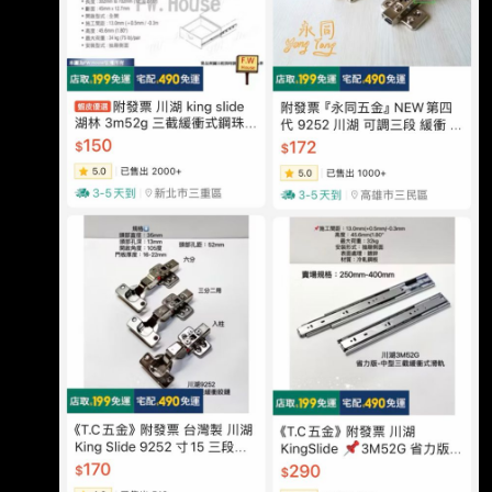
過一行，請用縮網址，連結不能點擊者板規 1-
2-2 處分。 https://tinyurl.com/3hn3enjh 發布時
間： 請勿張貼超過3天新聞 2026/08/07 記者署
名： 原文內容： 大盤重挫仍逆勢強攻 AI 伺服
器供應鏈