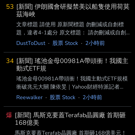
53
[新聞] 伊朗國會研擬禁美以船隻使用荷莫
茲海峽
文章標題 請使用 原新聞標題 勿刪減或自創標
題，違者4-1處分 原文標題： 請勿刪減或自創標
題，違者4-1處分，此行請刪除 伊朗國會研擬禁
DustToDust
·
股票 Stock
·
2小時前
美以船隻使用荷莫茲海峽草案 違者罰貨物價值2
成金額 原文連結： 網址超過一行，請用縮網
34
[新聞] 瑤池金母00981A帶頭衝！我國主
址，連結不能點擊者板規 1-2-2 處分。
動式ETF規
https://www.ctee.com.tw/news/202608077009
瑤池金母00981A帶頭衝！我國主動式ETF規模
96-430701 發布時間： 請勿張貼超過3天新聞
衝破兆元大關 陳依旻｜Yahoo財經特派記者
2026.08.07 11:25 記者署名： 中時即時 蔡宗穎
2026年8月7日週五 我國海內外加上債券型主動
Reewalker
·
股票 Stock
·
2小時前
原文內容： 伊朗試圖禁止美國與以色列船隻使
式ETF規模破兆元！在瑤池金母的主動統一台股
增長（00981A ）等熱門標的強勢領軍下，帶動
爆
[新聞] 馬斯克要蓋Terafab晶圓廠 首期砸
整體台股主動式 ETF 總規模攀升至8,687億元，
168億美
若再加上 海外股票型與債券型商品，全台主動
馬斯克要蓋Terafab晶圓廠 首期砸168億美元！