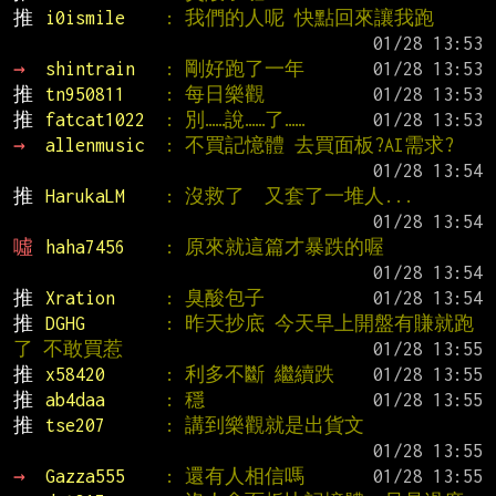
推 
i0ismile    
: 我們的人呢 快點回來讓我跑
→ 
shintrain   
: 剛好跑了一年
推 
tn950811    
: 每日樂觀
推 
fatcat1022  
: 別……說……了……
→ 
allenmusic  
: 不買記憶體 去買面板?AI需求?
推 
HarukaLM    
: 沒救了  又套了一堆人...
噓 
haha7456    
: 原來就這篇才暴跌的喔
推 
Xration     
: 臭酸包子
推 
DGHG        
: 昨天抄底 今天早上開盤有賺就跑
了 不敢買惹
推 
x58420      
: 利多不斷 繼續跌
推 
ab4daa      
: 穩
推 
tse207      
: 講到樂觀就是出貨文
→ 
Gazza555    
: 還有人相信嗎