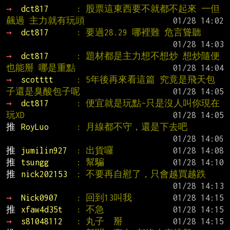
→ 
dct817      
: 股票這東西要不就都不起來 一但
飆過 主力就有玩頭
→ 
dct817      
: 要過28.29 哪裡難 危言聳聽
→ 
dct817      
: 題材都是主力想不想炒 想炒隨便
也能掰 哪是重點
→ 
scotttt     
: 5年後再來看這篇 究竟是飛天包
子還是臭酸包子呢
→ 
dct817      
: 便宜就是玩點~只是沒人叫你現在
玩XD
推 
RoyLuo      
: 月線都不守，還是下去吧
推 
jumilin927  
: 出貨囉
推 
tsungg      
: 幫騙
推 
nick202153  
: 不要再自慰了，只會越買越跌
→ 
Nick0907    
: 回到13叫我
推 
xfaw4d35t   
: 不急
→ 
s81048112   
: 丸子  掰