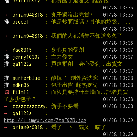
推 
driftinsky  
: 都臭酸了還發文 誰要接
→ 
brian040818 
: 丸子還沒出完貨?
推 
piece1      
: 他是炒面版嗎？其他的垃圾.....
→ 
brian040818 
: 我們的人都消失不知道多久了
→ 
Yao0815     
: 身心真的受創
推 
jerry10307  
: 主力發文
推 
qa1122z     
: 買進群創，身心受創，出貨文
推 
surferblue  
: 酸掉了 剩外資洗碗
推 
mdkn35      
: 包子出貨 趁熱吃筍
噓 
film12      
: 面板是要撐什麼場面….記者是買
了多少包子？
→ 
zzzzzzzzzzzy
: 新手不要看
→ 
qa1122z     
: 
http://i.imgur.com/ZtsF6ZB.jpg
→ 
brian040818 
: 看了一下三貓又三喵了