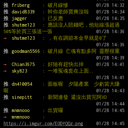
推 
friberg     
: 破月線慘
推 
david8339   
: 幹你老師賣爽沒啦
推 
jagger      
: 已反應
推 
shutme123   
: 應該沒人賠錢吧，他短線漲超過
50%等於買三張送一張
→ 
shutme123   
: ，有在調節本金早就是0了
推 
goodman5566 
: 破月線 亡魂有點多阿 靈壓很重
→ 
Chian3675   
: 好險有趕快出掉
→ 
sky823      
: 一堆冤魂套在上面..
推 
dn410054    
: 面板喔  夕陽產業  少虧當大賺
喔
推 
sinepitt    
: 新聞連發 還沒出貨完阿XD
推 
mnmnooo     
: 出貨囉
→ 
mnmnooo     
: 
https://i.imgur.com/EODYQQz.png