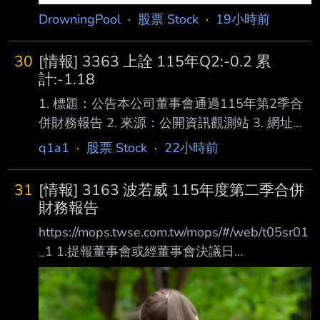
DrowningPool
·
股票 Stock
·
19小時前
30
[情報] 3363 上詮 115年Q2:-0.2 累
計:-1.18
1. 標題：公告本公司董事會通過115年第2季合
併財務報告 2. 來源：公開資訊觀測站 3. 網址：
https://mops.twse.com.tw/mops/#/web/home 4.
q1a1
·
股票 Stock
·
22小時前
內文： 1.提報董事會或經董事會決議日
期:115/08/06 2.審計委員會通過日期:115/08/06
31
[情報] 3163 波若威 115年度第二季合併
3.財務報告或年度自結財務資訊報導期間 起訖日
財務報告
期
https://mops.twse.com.tw/mops/#/web/t05sr01
(XXX/XX/XX~XXX/XX/XX):115/01/01~115/06/
_1 1.提報董事會或經董事會決議日
30 4.1月1日累計至本期止營業收入(仟
期:115/08/06 2.審計委員會通過日期:115/08/06
元):811,157 5.1月1日累計至本期止
3.財務報告或年度自結財務資訊報導期間 起訖日
期