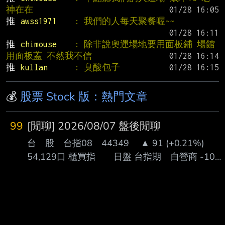
神在在
推 
awss1971    
: 我們的人每天聚餐喔~~
推 
chimouse    
: 除非說奧運場地要用面板鋪 場館
用面板蓋 不然我不信
推 
kullan      
: 臭酸包子
💰
股票 Stock 版：熱門文章
99
[閒聊] 2026/08/07 盤後閒聊
台 股 台指08 44349 ▲ 91 (+0.21%)
54,129口 櫃買指 日盤 台指期 自營商 -100
投信 -1,086 外資 +1,449 台指選 自營商 -802
投信 -1,600 外資 -4,175 上市 漲停家數 (+10%)
14 (中化生、川湖、柏騰、台虹、時碩工業、中
福、新光鋼、台橡、 統新、富邦媒、承啟、晶心
科、LINEPAY、百一) (凌航、雙鍵、勤誠) 上櫃 漲