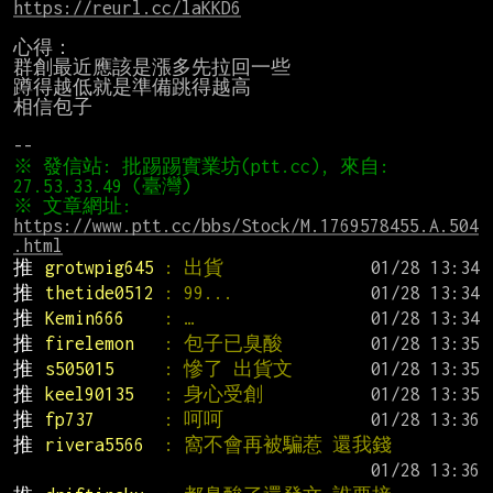
https://reurl.cc/laKKD6
心得：

群創最近應該是漲多先拉回一些

蹲得越低就是準備跳得越高

相信包子

※ 發信站: 批踢踢實業坊(ptt.cc), 來自: 
※ 文章網址: 
https://www.ptt.cc/bbs/Stock/M.1769578455.A.504
.html
推 
grotwpig645 
: 出貨
推 
thetide0512 
: 99...
推 
Kemin666    
: …
推 
firelemon   
: 包子已臭酸
推 
s505015     
: 慘了 出貨文
推 
keel90135   
: 身心受創
推 
fp737       
: 呵呵
推 
rivera5566  
: 窩不會再被騙惹 還我錢