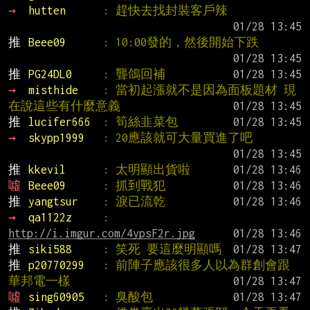
→ 
hutten      
: 趕快去找封裝客戶辣
推 
Beee09      
: 10:00發的，然後開始下跌
推 
PG24DL0     
: 聾鴿回補
→ 
misthide    
: 當初起漲就不是因為面板題材 現
在說這些有什麼意義
推 
lucifer666  
: 筍絲韭菜包
→ 
skypp1999   
: 20應該就可大量買進了吧
推 
kkevil      
: 太明顯出貨啦
噓 
Beee09      
: 抓到戰犯
推 
yangtsur    
: 淚已流乾
→ 
qa1122z     
: 
http://i.imgur.com/4ypsF2r.jpg
推 
siki588     
: 笑死 要這麼明顯嗎
推 
p20770299   
: 前陣子應該很多人以為群創會跟
華邦電一樣
噓 
sing60905   
: 臭酸包