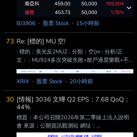
場南亞科 https://files.catbox.moe/hr1li8.png 進
退場機制： 短波30%停利 長波50%停利 不可能
再跌 沒有停損空間 ----- Sent from PttX on my
BJ3906
·
股票 Stock
·
15小時前
iPhone -- 哥哥 用融資的成本計算的
https://files.
73
Re: [標的] MU 空!
: 標的：美光反2MUZ : 分類：空[m : 分析/正
文： : MU924多次突破失敗+散戶過度樂觀+不
認為已經突破下降趨勢 :
https://i.urusai.cc/OkagI.png : 進退場機制： :
XRIX
·
股票 Stock
·
20小時前
(喊多喊空者，必須有停損機制。 長期投資、討
論、心得類免填) : 進場:MUZ 11.4 (進太早了，
30
[情報] 3036 文曄 Q2 EPS：7.68 QoQ：
我是看著SOXL的線圖進的，結果沒想到MU今天
44%
有點強) : 退場:MUZ 10.45 : MU到861附近看情
標題：本公司召開2026年第二季線上法人說明
況分批止盈 861附近的支撐直接破了，那接下來
會 來源：公開資訊觀測站 網址：
往826附近看了 然後觀察看看繼續往下
https://mopsov.twse.com.tw/mops/web/t05sr01