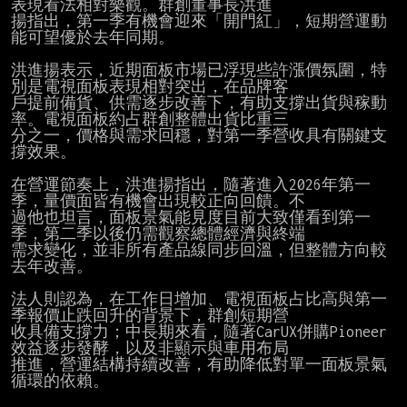
表現看法相對樂觀。群創董事長洪進

揚指出，第一季有機會迎來「開門紅」，短期營運動
能可望優於去年同期。

洪進揚表示，近期面板市場已浮現些許漲價氛圍，特
別是電視面板表現相對突出，在品牌客

戶提前備貨、供需逐步改善下，有助支撐出貨與稼動
率。電視面板約占群創整體出貨比重三

分之一，價格與需求回穩，對第一季營收具有關鍵支
撐效果。

在營運節奏上，洪進揚指出，隨著進入2026年第一
季，量價面皆有機會出現較正向回饋。不

過他也坦言，面板景氣能見度目前大致僅看到第一
季，第二季以後仍需觀察總體經濟與終端

需求變化，並非所有產品線同步回溫，但整體方向較
去年改善。

法人則認為，在工作日增加、電視面板占比高與第一
季報價止跌回升的背景下，群創短期營

收具備支撐力；中長期來看，隨著CarUX併購Pioneer
效益逐步發酵，以及非顯示與車用布局

推進，營運結構持續改善，有助降低對單一面板景氣
循環的依賴。
