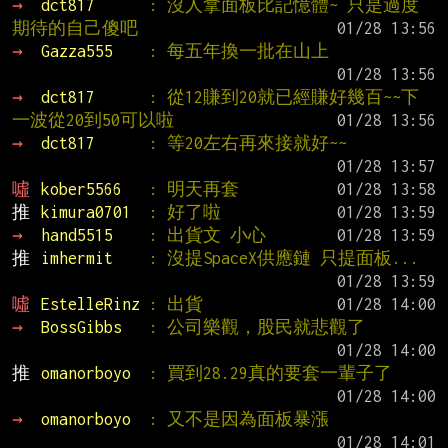
→ 
dct817      
: 沒人拿面板比記憶體~ 只是過度
期待的自己傻吧
→ 
Gazza555    
: 每五年換一批在山上
→ 
dct817      
: 從12賺到20就已經賺好幾百~~下
一波從20到50可以啦
→ 
dct817      
: 等20左右再來接就好~~
噓 
kober5566   
: 明天再套
推 
kimura0701  
: 好了啦
→ 
hand5515    
: 出貨文 小心
推 
imhermit    
: 沒提SpaceX供應鏈 只提面板...
噓 
EstelleRinz 
: 出貨
→ 
BossGibbs   
: 公司樂觀，股民就悲觀了
推 
omanorboyo  
: 買到28.29真的要套一輩子了
→ 
omanorboyo  
: 又不是因為面板暴漲