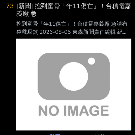
73
[新聞] 挖到童骨「年11傷亡」！台積電嘉
義廠 急
挖到童骨「年11傷亡」！台積電嘉義廠 急請布
袋戲壓煞 2026-08-05 東森新聞責任編輯 紀心
賢 台積電嘉義廠施工期間，工安事故頻傳。
（資料圖／東森新聞） 台積電位於嘉義科學園
區的先進封裝廠，在施工期間因為工安事故頻
傳，至今已累計造成 2人死亡、5人重傷、4人輕
傷，加上工地過去曾挖掘出史前人骨遺骸，外界
因此出現不少 民俗傳聞。適逢關聖帝君聖誕，
廠區於6日下午1時邀請布袋戲團進場演出，祈求
施工平安 順利。對此，民俗專家廖大乙表示，
工地搭棚演戲除了替神明祝壽，也有安撫地方無
形眾 生的民俗意涵。 曾挖出45