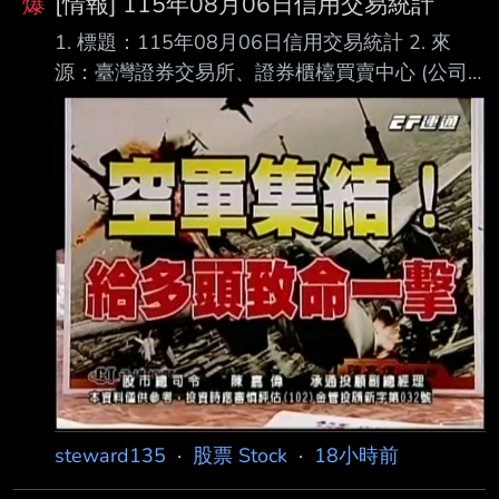
爆
[情報] 115年08月06日信用交易統計
1. 標題：115年08月06日信用交易統計 2. 來
源：臺灣證券交易所、證券櫃檯買賣中心 (公司
名、網站名) 3. 網址：https://reurl.cc/E2xlzv
https://reurl.cc/V3AOXA (請善用縮網址工具) 4.
內文： 115年08月06日信用交易統計 項目 買進
賣出 現金(券)償還 前日餘額 今日餘額 融資(交易
單位) 361,806 300,476 4,257 8,901,189
8,958,262 融券(交易單位) 28,775 25,282
1,813 197
steward135
·
股票 Stock
·
18小時前