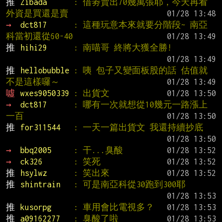
推 
Zibada      
: 借劵賣出70幾萬張耶，今天再看
外資是買還是賣
→ 
dct817      
: 這種玩意本來就要分階段~ 南亞
科當初還從60-40
推 
hihi29      
: 南喵哥 終將大獲全勝!
推 
hellobubble 
: 咦 包子又變面板股的話 估值就
不是這樣囉～
噓 
wxes9050339 
: 出貨文
→ 
dct817      
: 哪有一次就想從10幾元一路漲上
一百
推 
for311544   
: 一天一篇出貨文 我還持續抄底
→ 
bbq2005     
: 干...臭酸
→ 
ck326       
: 笑死
推 
hsylwz      
: 笑出來
推 
shintrain   
: 可是南亞科從30跑到300耶
推 
kusorpg     
: 車用會比電視多？
推 
a09162277   
: 臭酸了啦