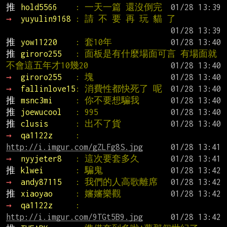
推 
hold5566    
: 一天一篇 還沒倒完
→ 
yuyulin9168 
: 請 不 要 再 玩 貓 了
推 
yow11220    
: 套10年
推 
giroro255   
: 面板是有什麼場面可言 有場面就
不會這五年才10幾20
→ 
giroro255   
: 塊
→ 
fallinlove15
: 消費性都快死了 呢
推 
msnc3mi     
: 你不要想騙我
推 
joewucool   
: 995
推 
clusis      
: 出不了貨
→ 
qa1122z     
: 
http://i.imgur.com/gZLFg8S.jpg
→ 
nyyjeter8   
: 這次要套多久
推 
klwei       
: 騙鬼
→ 
andy87115   
: 我們的人高歌離席
推 
xiaoyao     
: 嬸嬸樂觀
→ 
qa1122z     
: 
http://i.imgur.com/9TGt5B9.jpg