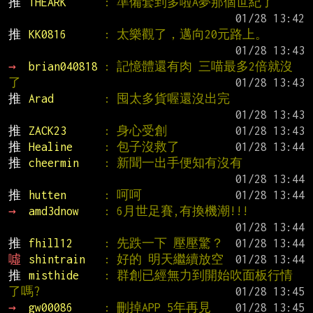
推 
THEARK      
: 準備套到多啦A夢那個世紀了
推 
KK0816      
: 太樂觀了，邁向20元路上。
→ 
brian040818 
: 記憶體還有肉 三喵最多2倍就沒
了
推 
Arad        
: 囤太多貨喔還沒出完
推 
ZACK23      
: 身心受創
推 
Healine     
: 包子沒救了
推 
cheermin    
: 新聞一出手便知有沒有
推 
hutten      
: 呵呵
→ 
amd3dnow    
: 6月世足賽,有換機潮!!!
推 
fhill12     
: 先跌一下 壓壓驚？
噓 
shintrain   
: 好的 明天繼續放空
推 
misthide    
: 群創已經無力到開始吹面板行情
了嗎?
→ 
gw00086     
: 刪掉APP 5年再見