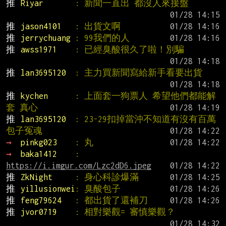
推 
Riyar       
: 新聞一直出 都沒人來接盤
推 
jason4101   
: 出貨文啊
推 
jerrychuang 
: 99我們的人
推 
awss1971    
: 已經臭酸很久了啦！別騙
推 
lan3695120  
: 主力買新聞寫給新手看要出貨
推 
kychen      
: 上面套一狗票人 希望他們都能解
套 真心
推 
lan3695120  
: 23-29扣掉當沖不知道有沒有百萬
包子冤魂
→ 
pinkg023    
: 丸
→ 
baka1412    
: 
https://i.imgur.com/Lzc2dD6.jpeg
推 
ZkNight     
: 身心科診爆滿
推 
yillusionwei
: 臭酸包子
推 
feng79624   
: 都出貨了還補刀
推 
jvor0719    
: 相對樂觀= 審慎樂觀？