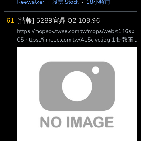
Reewalker
·
股票 Stock
·
18小時前
61
[情報] 5289宜鼎 Q2 108.96
https://mopsov.twse.com.tw/mops/web/t146sb
05 https://i.meee.com.tw/Ae5ciyo.jpg 1.提報董
事會或經董事會決議日期:115/08/06 2.審計委員
會通過日期:115/08/06 3.財務報告或年度自結財
務資訊報導期間 起訖日期
(XXX/XX/XX~XXX/XX/XX):115/01/01~115/06/
30 4.1月1日累計至本期止營業收入(仟
元):35,626,019 5.1月1日累計至本期止營業毛利
(毛損) (仟元):22,