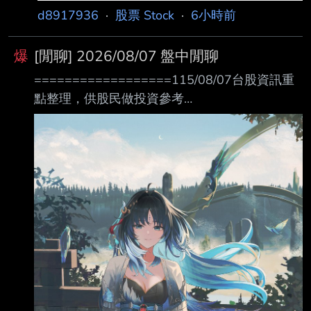
d8917936
·
股票 Stock
·
6小時前
爆
[閒聊] 2026/08/07 盤中閒聊
==================115/08/07台股資訊重
點整理，供股民做投資參考
================= 台 股 台指08 盤後
08 台指期未平倉口數 自營商 +2,602 (+1,299)
投信 +84,163 (-412) 外資 -89,383 (-2,121) 台
指選未平倉口數 自營商 -4,778 (-3,005) 投信
-2930 (-341) 外資 -1,440 (-1,120) 日經 225
首爾綜指 道瓊工業 那斯達克 標普 500
費城半導 12048.69 ▲ 3