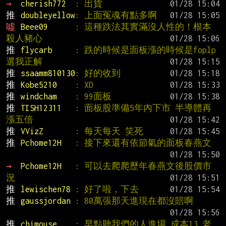
→ 
cherish772  
: 出貨
推 
doubleyellow
: 上面冤魂有點多啊
噓 
Beee09      
: 這種跌法其實滿沒人性的！根本
殺人豬心
推 
flycarb     
: 跌的時候是面板漲的時候是foplp 
選我正解
推 
ssaamm810130
: 好的收到
推 
Kobe5210    
: XD
推 
windcham    
: 99面板
推 
TISH12311   
: 面板股準備5年內下市 半導體再
漲五倍
推 
VVizZ       
: 每天每天 笑死
推 
Pchome12H   
: 接下來還有依節氣的面板春燕文
→ 
Pchome12H   
: 可以去爬爬歷年春燕文後股價市
況
推 
lewischen78 
: 好了啦，下去
推 
gaussjordan 
: 80萬張那天進現在都沒賠啊
推 
chimouse    
: 早點聽我們的人進場 成本13 老