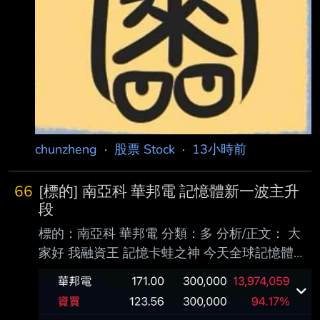
chunzheng
·
股票 Stock
·
13小時前
66
[標的] 南亞科 華邦電 記憶體新一波主升
段
標的：南亞科 華邦電 分類：多 分析/正文： 大
家好 我融資王 記憶卡蛙之神 今天全球記憶體大
跌 台股不跌 很明顯有人知道今晚美股記憶體大
反攻 閃迪盤前暴跌都是假的 記憶體暴力V轉 新
一波主升段開始 圖：上週四抄底華邦電 今天進