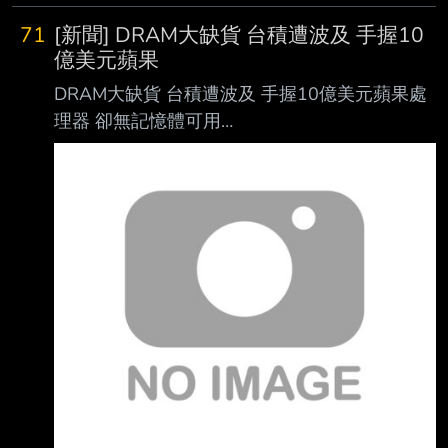
71
[新聞] DRAM大缺貨 台積遭波及 手握10
億美元蘋果
DRAM大缺貨 台積遭波及 手握10億美元蘋果處
理器 卻無記憶體可用
https://money.udn.com/money/story/5612/9675
997?from=edn_maintab_cate 2026/08/07
01:20:54 經濟日報 編譯陳律安、記者尹慧中／
綜合報導 記憶體大缺貨，台積電（2330）傳掃
到颱風尾。業界傳出，台積電目前手握價值約10
億美 元的蘋果處理器，卻苦無DRAM，導致整個
生產交貨時程卡關，進而牽動蘋果iPhone 18系
列新機備貨狀況。 對於相關消息，至昨（6