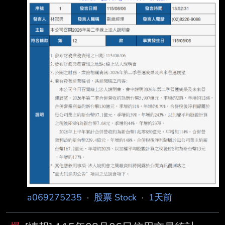
_1 內文： https://i.urusai.cc/vQSHh.png
https://i.urusai.cc/eVhog.png 好像有點厲害@@
--
a069275235
·
股票 Stock
·
1天前