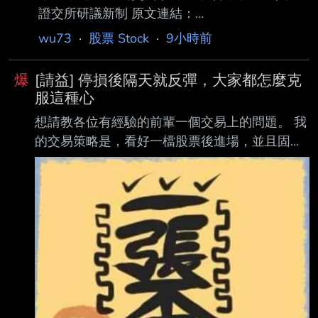
證交所研議新制 原文連結：
https://udn.com/vote2026/story/7251/9675999
wu73
·
股票 Stock
·
9小時前
發布時間： 2026-08-07 01:19 經濟日報／記
者廖珮君、黃彥宏／台北報導 記者署名：記者
爆
[請益] 停損後隔天就反彈，大家都怎麼克
廖珮君、黃彥宏／台北報導 原文內容：四貸同
服這種心
堂、違約交割示意圖。 記者林澔一／攝影
想請教各位有經驗的前輩一個交易上的問題。 我
https://i.meee.com.tw/v6RaE07.webp 台股成交
的交易策略是，看好一檔股票後進場，並且固定
量放大，違約交割也同步攀升。金管會昨（6）
設 5% 停損。 但最近遇到一個很困擾的情況，就
日表示，已責成臺灣證券交易所 研議新制，未
是很多股票在跌到停損價時，我都照紀律停損出
來投資
場了，結果隔天卻常常反彈，甚至又回到停損價
以上。 每次看到這種情況，我就會開始懷疑自
己： 是不是應該多等一天再出場，至少可以少賠
一點？ 可是另一方面，我又覺得如果因為期待反
彈而延後停損，好像就是在凹單，違背了原本設
定好的交易紀律。 想請問大家遇到這種情況都是
怎麼處理的？ 希望能聽聽大家的實戰經驗，謝