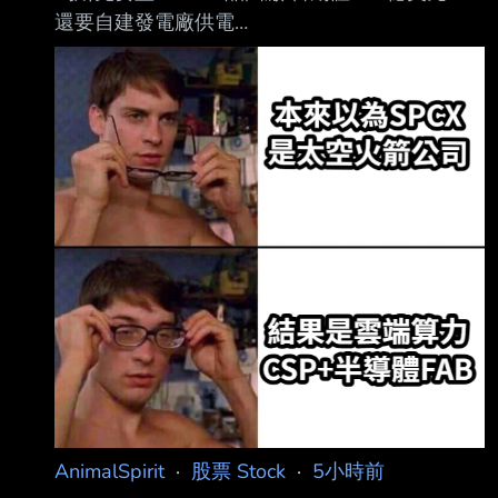
式 ETF 總規模已一舉跨過「1 兆元」大關，顯見
還要自建發電廠供電
資 金正加速湧入主動管理商品。 ETF Exchange
https://udn.com/news/story/6811/9676350
Traded Funds sign. Invesment, trading
2026-08-07 08:35 經濟日報 葉亭均 馬斯克的
太空公司SpaceX與電動車公司特斯拉（Tesla）
初期將投入168億美元，在美國德 州格萊姆斯郡
（Grimes County）興建名為Terafab的先進AI半
導體製造園區，同時還計劃 自建天然氣發電廠以
支援電力。此時正值這兩家公司正全力爭取對未
來發展至關重要的晶 片產能。 在目前全球晶片
供應吃
AnimalSpirit
·
股票 Stock
·
5小時前