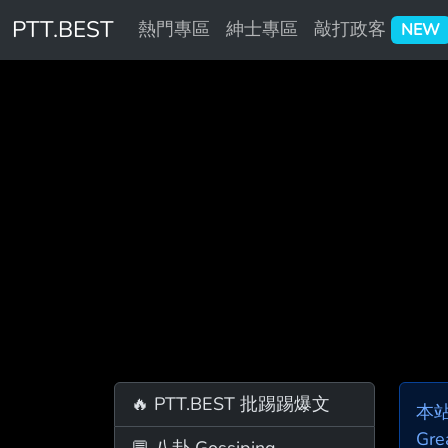
PTT.BEST
熱門專區
紳士專區
敲打政客
NEW
🔥 PTT.BEST 批踢踢爆文
本
Gre
💬 八卦 Gossiping