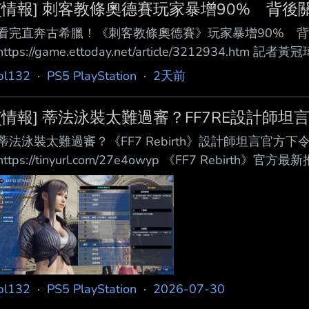
[情報] 刺客教條奧德賽玩家暴增90% 背後
看完直奔古希臘！《刺客教條奧德賽》玩家暴增90% 
https://game.ettoday.net/article/3212934.htm
Nolan執導的史詩新片《奧德賽》自上映以來口碑好評
pl132
·
PS5 PlayStation
·
2天前
論，更出乎意料地帶動遊戲圈狂潮。許多影迷與玩家紛 紛
《刺客教條：奧德賽》（Assassin's Creed Odys
[情報] 蒂法泳裝太難過審？FF7RE設計師坦
增。 根
蒂法泳裝太難過審？《FF7 Rebirth》設計師坦言官方
https://tinyurl.com/27e4owyp 《FF7 Reb
角色的泳裝設計內 幕。角色設計師 Roberto Ferrar
挑戰 ，許多草案都難以通過公司批准，製作團隊被要求必
身體曲線」。 網友分享的設定集中，Roberto Ferrari Roberto
pl132
·
PS5 PlayStation
·
2026-07-30