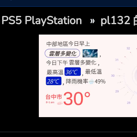

PS5 PlayStation
»
pl13