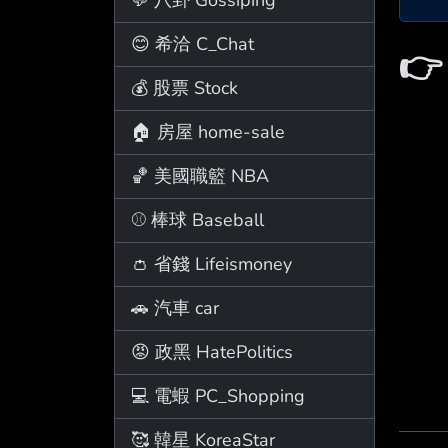
😊 希洽 C_Chat

💰 股票 Stock
🏠 房屋 home-sale
🏀 美國職籃 NBA
⚾ 棒球 Baseball
👛 省錢 Lifeismoney
🚗 汽車 car
😡 政黑 HatePolitics
💻 電蝦 PC_Shopping
🥰 韓星 KoreaStar