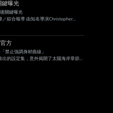
Mute
關鍵曝光
背後關鍵曝光
 記者黃冠瑋／綜合報導 由知名導演Christopher
如潮，不 僅掀起全球對古希臘文化的熱烈討
湧入育碧於2018年推出的開放世界大作
sey），讓這款上市8年的老作品遊玩人數再度暴
言官方
下令「禁止強調身材曲線」
irth》官方最新推出的設定集，意外揭開了太陽海岸章節中
i 在設定集中提到，為蒂法設計泳裝時遇到了審核
須嚴格把關，不能「過度強調角色的 女性
 Ferrari