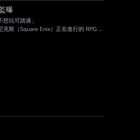
總監曝
不想玩可跳過」
爾艾尼克斯（Square Enix）正在進行的 RPG 神
asy VII Revelation》即將於 2027 上半
tasy VII Revelation》的遊戲世界