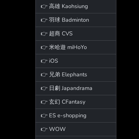
👉 高雄 Kaohsiung
👉 羽球 Badminton
👉 超商 CVS
👉 米哈遊 miHoYo
👉 iOS
👉 兄弟 Elephants
👉 日劇 Japandrama
👉 玄幻 CFantasy
👉 ES e-shopping
👉 WOW