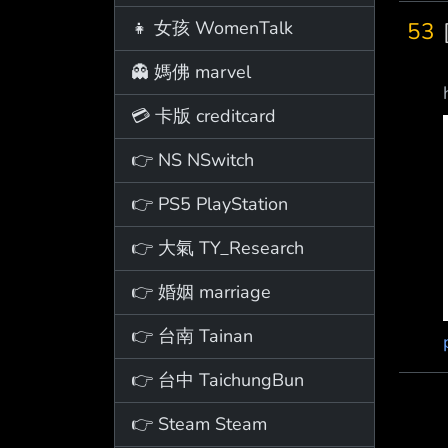
👧 女孩 WomenTalk
53
👻 媽佛 marvel
💳 卡版 creditcard
👉 NS NSwitch
👉 PS5 PlayStation
👉 大氣 TY_Research
👉 婚姻 marriage
👉 台南 Tainan
👉 台中 TaichungBun
👉 Steam Steam