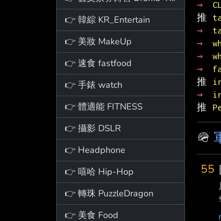
→ 
C
推 
t
👉 韓綜 KR_Entertain
→ 
t
👉 美妝 MakeUp
→ 
w
→ 
w
👉 速食 fastfood
→ 
f
推 
i
👉 手錶 watch
→ 
i
👉 體適能 FITNESS
推 
P
👉 攝影 DSLR
🪖
👉 Headphone
55
👉 嘻哈 Hip-Hop
👉 轉珠 PuzzleDragon
👉 美食 Food