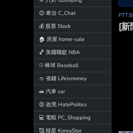
😊 希洽 C_Chat
PTT.
[
💰 股票 Stock
🏠 房屋 home-sale
🏀 美國職籃 NBA
⚾ 棒球 Baseball
👛 省錢 Lifeismoney
🚗 汽車 car
😡 政黑 HatePolitics
💻 電蝦 PC_Shopping
🥰 韓星 KoreaStar