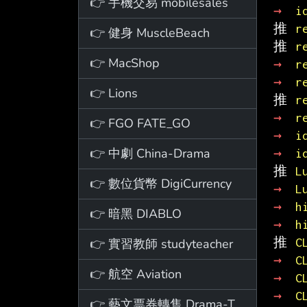
👉 手機交易 mobilesales
→ 
i
推 
r
👉 健身 MuscleBeach
推 
r
👉 MacShop
→ 
r
→ 
r
👉 Lions
推 
r
→ 
r
👉 FGO FATE_GO
→ 
i
👉 中劇 China-Drama
→ 
i
推 
L
👉 數位貨幣 DigiCurrency
→ 
L
→ 
h
👉 暗黑 DIABLO
→ 
h
推 
C
👉 實習教師 studyteacher
→ 
C
👉 航空 Aviation
→ 
C
→ 
C
👉 藝文票券轉售 Drama-Ticket