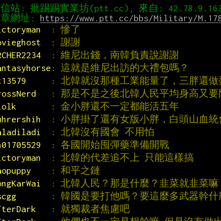
章網址: 
https://www.ptt.cc/bbs/Military/M.17
ictoryman  
: 慘了
ovieghost  
: 謝謝
RCHER2234  
: 維尼出錢，南韓負責說謝謝
antasyhorse
: 這就是維尼出訪的大禮包嗎？
t13579     
: 北韓就沒那種工業能量了，三胖還做
rossNerd   
: 那是不是之後北韓人民平均身高又要降
iolk       
: 金小胖還不一定都能活五年
uhrershih  
: 小胖掛了還有女版小胖，白頭山血統
aladiladi  
: 北韓沒有國會 不用怕
n01705529  
: 各國開始囤彈藥準備開戰
ictoryman  
: 北韓的代差追不上 只能這樣搞
aopuppy    
: 和平之鏈
ongKarWai  
: 北韓人民？那是什麼？韭菜就韭菜嘛
scgg       
: 韓國是要打他嗎？要這麼多武器幹什麼
fterDark   
: 就獨裁者焦慮吧