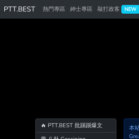
PTT.BEST
熱門專區
紳士專區
敲打政客
NEW
🔥 PTT.BEST 批踢踢爆文
本
Gre
💬 八卦 Gossiping