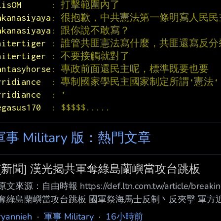
LisOM      
: 打擊範圍內了
akanasiyaya
: 很抱歉，中共憲法第一條明寫人民
akanasiyaya
: 跟你說不敢寫？
hitertiger 
: 誰管共匪憲法寫什麼，共匪還寫反
hitertiger 
: 不要接觸就對了
antasyhorse
: 專政前面還民主呢，標準既要也要
rridiance  
: 專制國家學民主國家制定所謂‘憲法‘
rridiance  
: ’
egasus170  
: $$$$$.....
軍事 Military 版：熱門文章
[新聞] 漢光揭共軍奪綠島蘭嶼當攻台跳板
原文來源：自由時報 https://def.ltn.com.tw/article/b
奪綠島蘭嶼當攻台跳板 國軍祭海馬士反制丶反夾擊 軍方
度將台東外海的蘭嶼及綠島納入核心防禦範圍 。軍方高層
ryannieh
·
軍事 Military
·
16小時前