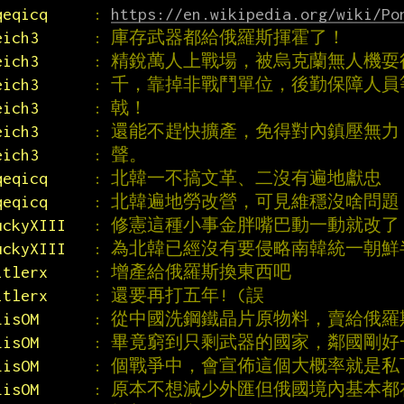
qeqicq     
: 
https://en.wikipedia.org/wiki/Po
eich3      
: 庫存武器都給俄羅斯揮霍了！
eich3      
: 精銳萬人上戰場，被烏克蘭無人機
eich3      
: 千，靠掉非戰鬥單位，後勤保障人
eich3      
: 戟！
eich3      
: 還能不趕快擴產，免得對內鎮壓無
eich3      
: 聲。
qeqicq     
: 北韓一不搞文革、二沒有遍地獻忠
qeqicq     
: 北韓遍地勞改營，可見維穩沒啥問題
uckyXIII   
: 修憲這種小事金胖嘴巴動一動就改
uckyXIII   
: 為北韓已經沒有要侵略南韓統一朝鮮
itlerx     
: 增產給俄羅斯換東西吧
itlerx     
: 還要再打五年! (誤
LisOM      
: 從中國洗鋼鐵晶片原物料，賣給俄
LisOM      
: 畢竟窮到只剩武器的國家，鄰國剛
LisOM      
: 個戰爭中，會宣佈這個大概率就是
LisOM      
: 原本不想減少外匯但俄國境內基本