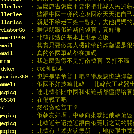
illerlee   
: 這麼厲害怎麼不要求把北韓人民的薪水
illerlee   
: 些跟中國一樣的垃圾國家天天把自
illerlee   
: 就是不給老百姓一點好，去他們媽的
ccLaborGo  
: 賺伊朗跟俄羅斯的錢啊，真好賺
ommel1990  
: 北韓能造的基本上也是垃圾
email      
: 其實只要做無人機能帶的炸藥還是很
email      
: 真的各國軍武都在加碼
mnnm       
: 我怎麼覺得不是打南韓啊 又打不贏
ndyken     
: COD神劇本
quarius360 
: 也許是聖帝普丁吧？牠應該也缺彈藥…
ommel1     
: 俄國不如技轉北韓   北韓代工武器
qeqicq     
: 連北韓都比中國和俄羅斯都懂得培養
c85301     
: 在備戰了吧
97         
: 然後賣給普丁？
qeqicq     
: 俄朝友好啊，中朝向來就比俄朝疏遠
qeqicq     
: 北韓近年還拉近跟白俄羅斯之間的關
qeqicq     
: 北韓有「烽火診療所」，地位跟中國3