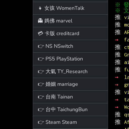
👧 女孩 WomenTalk
※ 文
推 
v
👻 媽佛 marvel
推 
m
推 
A
💳 卡版 creditcard
→ 
f
👉 NS NSwitch
推 
c
推 
G
👉 PS5 PlayStation
推 
a
推 
f
👉 大氣 TY_Research
→ 
l
👉 婚姻 marriage
→ 
g
推 
v
👉 台南 Tainan
→ 
t
→ 
W
👉 台中 TaichungBun
推 
q
👉 Steam Steam
推 
A