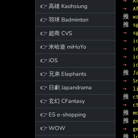
→ 
A
👉 高雄 Kaohsiung
→ 
A
推 
w
👉 羽球 Badminton
推 
s
→ 
s
👉 超商 CVS
→ 
i
👉 米哈遊 miHoYo
→ 
i
→ 
i
👉 iOS
→ 
i
推 
J
👉 兄弟 Elephants
→ 
S
👉 日劇 Japandrama
→ 
l
推 
c
👉 玄幻 CFantasy
→ 
c
推 
m
👉 ES e-shopping
推 
g
👉 WOW
→ 
g
推 
l