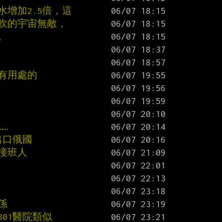
增加2.5倍，這
己吹的宇宙無敵，
。
有用處的
…
出口俄國
接班人
係
01醫院類似