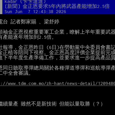
者
kadar (卡卡達達)
題
[新聞] 金正恩要求5年內將武器產能增加2.5倍
間
Sun Jun  7 12:43:38 2026
電台 記者鄭家賜 、梁舒婷

領袖金正恩視察重要軍工企業，瞭解上半年重要武器
有產能逐年增加到2.5倍。

社報導，金正恩昨日 (6日)在勞動黨中央委員會書
金正植等陪同下視察。金正恩高度評價企業提前完成
進下半年度生產準備工作，並要求進一步提高產品質
恩同日聽取導彈總局關於各種彈道導彈和巡航導彈產
二中全會審議。

s://www.tdm.com.mo/zh-hant/news-detail/120948
繼續量產 雖然不是新技術 但能以量取勝（？）
