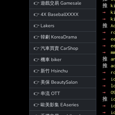
👉 遊戲交易 Gamesale
推 
k
→ 
k
👉 4X BaseballXXXX
→ 
k
👉 Lakers
推 
A
→ 
r
👉 韓劇 KoreaDrama
→ 
e
→ 
e
👉 汽車買賣 CarShop
→ 
m
推 
a
👉 機車 biker
推 
a
👉 新竹 Hsinchu
→ 
r
→ 
i
👉 美保 BeautySalon
→ 
l
→ 
O
👉 串流 OTT
推 
i
👉 歐美影集 EAseries
→ 
i
→ 
i