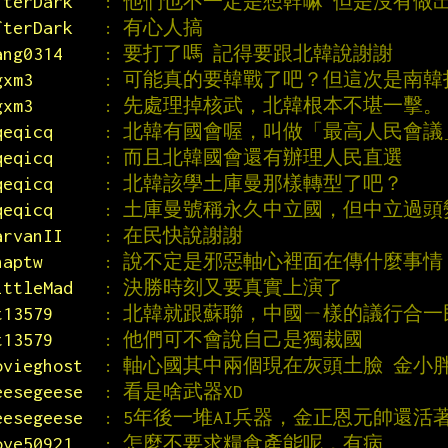
fterDark   
: 他們也不一定是想幹嘛 但是沒有做
fterDark   
: 有心人搞
ang0314    
: 要打了嗎 記得要跟北韓說謝謝
gxm3       
: 可能真的要韓戰了吧？但這次是南
gxm3       
: 先處理掉核武，北韓根本不堪一擊。
qeqicq     
: 北韓有國會喔，叫做「最高人民會議
qeqicq     
: 而且北韓國會還有辦理人民直選
qeqicq     
: 北韓該學土庫曼那樣轉型了吧？
qeqicq     
: 土庫曼號稱永久中立國，但中立過頭
arvanII    
: 在民快說謝謝
naptw      
: 說不定是邪惡軸心裡面在傳什麼事情
ittleMad   
: 決勝時刻又要真實上演了
t13579     
: 北韓就跟蘇聯，中國ㄧ樣的議行合
t13579     
: 他們可不會說自己是獨裁國
ovieghost  
: 軸心國其中兩個現在灰頭土臉 金小
eesegeese  
: 看是啥武器XD
eesegeese  
: 5年後一堆AI兵器，金正恩元帥還活著
ove50921   
: 怎麼不要求糧食產能呢，有病