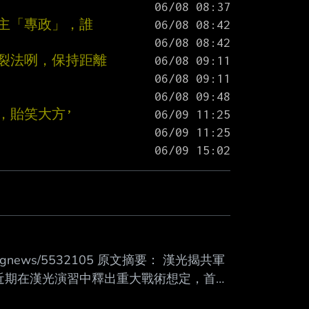
民主「專政」，誰
分裂法咧，保持距離
，貽笑大方’
reakingnews/5532105 原文摘要： 漢光揭共軍
近期在漢光演習中釋出重大戰術想定，首
人士今天透露，從共艦近年來密集 在東部