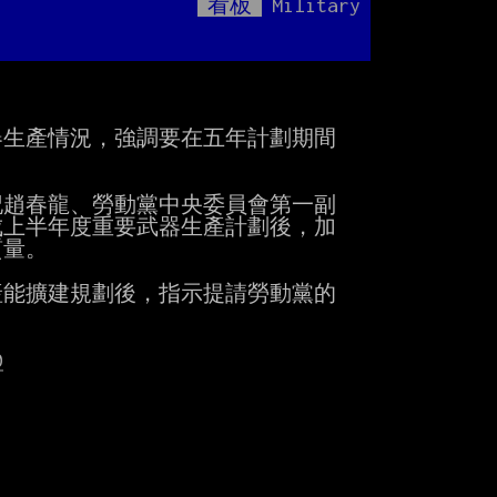
看板
Military
Mute
生產情況，強調要在五年計劃期間

記趙春龍、勞動黨中央委員會第一副

上半年度重要武器生產計劃後，加

量。

能擴建規劃後，指示提請勞動黨的

0