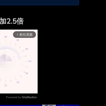
加2.5倍
前往頁面
arrow_forward_ios
Powered by 
GliaStudios