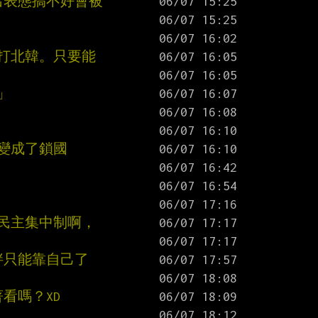
出表態搞不好會被
韓打北韓。只要能
」
變成了鎖國
一民主集中制啊，
胖只能靠自己了
看嗎？XD