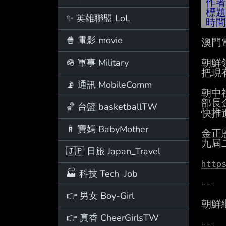
作
標
✨ 英雄聯盟 LoL
時
🍿 電影 movie
澳門
🪖 軍事 Military
朝鮮
把現
📡 通訊 MobileComm
朝中
部長
🏀 台籃 basketballTW
快推
🍼 寶媽 BabyMother
金正
九屆
🇯🇵 日旅 Japan_Travel
http
🏭 科技 Tech_Job
--

👉 男女 Boy-Girl
朝鮮
👉 真香 CheerGirlsTW