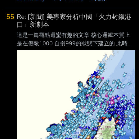
55
Re: [新聞] 美專家分析中國「火力封鎖港
口」新劇本
這是一篇觀點還蠻有趣的文章 核心邏輯本質上
是在傷敵1000 自損999的狀態下建立的 此時此
刻在台灣周邊海域的船隻有這麼多
https://i.imgur.com/rddjap7.jpeg 臺灣海域船舶
動態資訊系統
https://mpbais.motcmpb.gov.tw/aismpb/default.
aspx 北上往日韓 南下往東南亞的更多 如果中國
真的動用海軍空軍攔截或甚至擊沉在台海的商船
會促使台灣方面動用反艦飛彈進行反擊 兩岸會
立即爆發全面戰爭 中國的港口也會遭到打擊 若
中國試圖用海警船進行執法