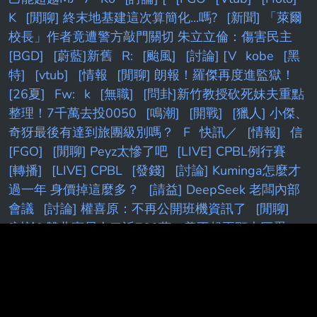
K
[閒聊] 終末地基建這次算簡化...嗎?
[新聞] 「萊爾
校長」作者竟遭警方敲門關切 朱立立倫：傷害民主
[BGD]
[蔚藍]新舊
R:
[颱風]
[討論] [V
kobe
[黑
特]
[vtub]
[情報
[閒聊] 朗報！羅傑再度進監獄！
[26夏]
Fw:
k
[無職]
[問卦]新竹教授砍死妹夫重點
整理！7千萬去投0050
[鳴潮]
[開戰]
[獵人] 小傑、
奇犽最後有達到旅團級別嗎？
F
快訊／
[情報]
信
[FGO]
[閒聊] Peyz太慘了吧
[LIVE] CPBL例行賽
[轉播]
[LIVE] CPBL
[發錢]
[討論] Kuminga怎麼才
過一年 身價掉這麼多？
[請益] DeepSeek 老闆內部
會議
[討論] 權喜原：不再公開班機資訊了
[閒聊]
[討論] 雙北實居人口近700萬，養不起兩顆大巨蛋
[花邊] AE在小孩贍養費官司上取得勝利
[蔚藍] 檔案
大小保機制
[標的] 00631L 安心多
[新聞] 藍白硬推
台灣未來帳戶 政院擬祭不副署反
[新聞]
[請益]
[花
邊] JT：我不想跟自認什麼都知道的人待一起
[情報]