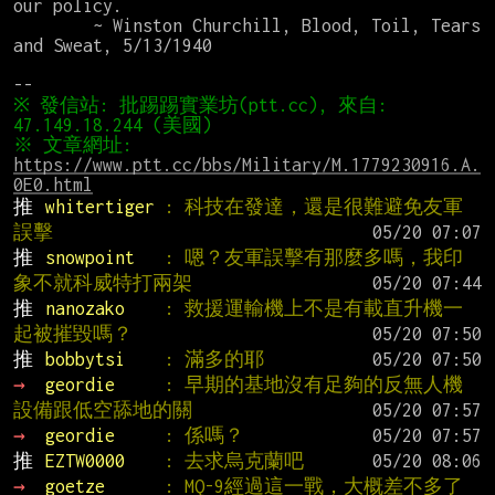
our policy.

        ~ Winston Churchill, Blood, Toil, Tears 
and Sweat, 5/13/1940

※ 發信站: 批踢踢實業坊(ptt.cc), 來自: 
※ 文章網址: 
https://www.ptt.cc/bbs/Military/M.1779230916.A.
0E0.html
推 
whitertiger 
: 科技在發達，還是很難避免友軍
誤擊
推 
snowpoint   
: 嗯？友軍誤擊有那麼多嗎，我印
象不就科威特打兩架
推 
nanozako    
: 救援運輸機上不是有載直升機一
起被摧毀嗎？
推 
bobbytsi    
: 滿多的耶
→ 
geordie     
: 早期的基地沒有足夠的反無人機
設備跟低空舔地的關
→ 
geordie     
: 係嗎？
推 
EZTW0000    
: 去求烏克蘭吧
→ 
goetze      
: MQ-9經過這一戰，大概差不多了