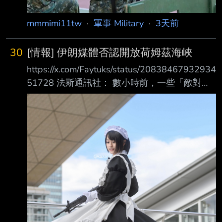
mmmimi11tw
·
軍事 Military
·
3天前
30
[情報] 伊朗媒體否認開放荷姆茲海峽
https://x.com/Faytuks/status/20838467932934
51728 法斯通訊社： 數小時前，一些「敵對陣
營」的媒體聲稱，伊朗已同意一項重新開放荷姆
茲海峽的計畫。 根據該計畫，船隻將經由伊朗
領海進入波斯灣，並經由阿曼領海駛出 一位伊
朗核談判團隊的消息人士向法斯通訊社表示：
「目前並沒有任何關於重新開放荷姆 茲海峽的
協議，相關新聞報導均為不實消息。」 此外，
一位軍方消息人士也強調：「只要美國持續其敵
對行動，荷姆茲海峽就仍然會處於 封閉狀態。
船舶只能依照指定航道航行，並且必須先取得伊