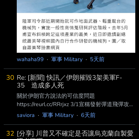
wahaha99
·
軍事 Military
·
5天前
30
Re: [新聞] 快訊／伊朗摧毀3架美軍F-
35 造成多人死
關於伊朗官方說法的可信度問題
https://reurl.cc/RRrjxz 3/1宣稱發射彈道飛彈攻擊
林肯號
saviora
·
軍事 Military
·
6天前
https://www.163.com/dy/article/KNBQG6T905
562QC9.html 3/5 彈道飛彈擊中林肯號
32
[分享] 川普又不確定是否讓烏克蘭自製愛
https://reurl.cc/90GOjX 3/13宣稱發射彈道飛彈