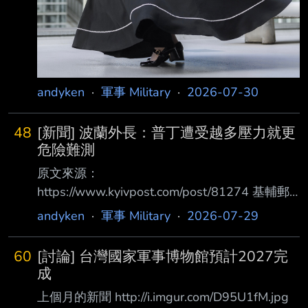
andyken
·
軍事 Military
·
2026-07-30
48
[新聞] 波蘭外長：普丁遭受越多壓力就更
危險難測
原文來源：
https://www.kyivpost.com/post/81274 基輔郵
報 原文摘要： 波蘭外長西科爾斯基警告，隨著
andyken
·
軍事 Military
·
2026-07-29
俄羅斯遭受的經濟與軍事壓力持續升高，普丁可
能會變得更 加危險。他也奉勸俄羅斯應在「為
60
[討論] 台灣國家軍事博物館預計2027完
時已晚」之前，結束其在烏克蘭的「犯罪式冒
成
險」 西科爾斯基週二接受波蘭電視台節目 《On
上個月的新聞 http://i.imgur.com/D95U1fM.jpg
the Record》 採訪時表示：「在俄羅斯的經濟