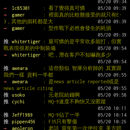
→ 
lc85301     
: 看了覺得真可憐
→ 
gamer       
: 裡面真的比較難接受的就只有E-
3，其他的損耗都是大
→ 
gamer       
: 型作戰下必然會發生的耗損
推 
whitertiger 
: 最可憐的是平常吹多能打，但實
戰表現很差的中制裝備
→ 
whitertiger 
: 吧，潛在客戶不知嚇跑多少
推 
aweara      
: 這些類似 智庫分析師的 其實跟
我們一樣 資料一半都
→ 
aweara      
: 是news article reported或是
news article citing
推 
usoko       
: 元老院給錢啊
推 
cychi       
: MQ-9速度不夠快又沒匿蹤
推 
Jeff1989    
: MQ-9佔了一半
推 
pippen456   
: F35只有擊傷
→ 
aeoleron    
: 老話 當年第一次伊拉克 美方賠