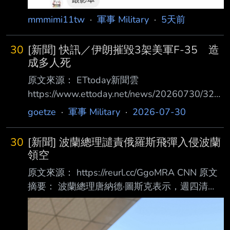
mmmimi11tw
·
軍事 Military
·
5天前
30
[新聞] 快訊／伊朗摧毀3架美軍F-35 造
成多人死
原文來源： ETtoday新聞雲
https://www.ettoday.net/news/20260730/321
0634.htm 快訊／伊朗摧毀3架美軍F-35 造成
goetze
·
軍事 Military
·
2026-07-30
多人死傷 原文摘要： 記者趙蔡州／綜合報導 伊
朗伊斯蘭革命衛隊30日表示，為了報復美軍空襲
30
[新聞] 波蘭總理譴責俄羅斯飛彈入侵波蘭
導致伊朗人民出現死傷，他們使用數枚 導彈攻
領空
擊了位在約旦的美軍基地，成功摧毀3架F-35戰
原文來源： https://reurl.cc/GgoMRA CNN 原文
機，並造成多名美軍軍官、技術人 員和維修人
摘要： 波蘭總理唐納德·圖斯克表示，週四清
員死亡。 根據央視報導，伊朗伊斯蘭革命衛隊
晨，一枚俄羅斯發射的飛彈落入波蘭境內深處。
在一份聲明中表示，美軍30日清晨對利用位在中
當地 政府稱，這枚飛彈於週四清晨在波蘭境內
東軍 事基地對伊朗展開空襲，導致格
約 90 公里（55 英里）處落地並爆炸，在田野