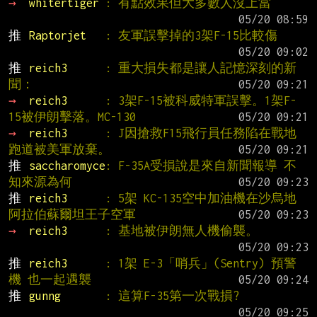
→ 
whitertiger 
: 有點效果但大多數人沒上當
推 
Raptorjet   
: 友軍誤擊掉的3架F-15比較傷
推 
reich3      
: 重大損失都是讓人記憶深刻的新
聞：
→ 
reich3      
: 3架F-15被科威特軍誤擊。1架F-
15被伊朗擊落。MC-130
→ 
reich3      
: J因搶救F15飛行員任務陷在戰地
跑道被美軍放棄。
推 
saccharomyce
: F-35A受損說是來自新聞報導 不
知來源為何
推 
reich3      
: 5架 KC-135空中加油機在沙烏地
阿拉伯蘇爾坦王子空軍
→ 
reich3      
: 基地被伊朗無人機偷襲。
推 
reich3      
: 1架 E-3「哨兵」(Sentry) 預警
機 也一起遇襲
推 
gunng       
: 這算F-35第一次戰損?