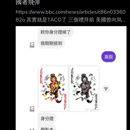
國者飛彈
擊中林肯號 林肯號喪失戰鬥能力
https://www.bbc.com/news/articles/c86n03360
https://reurl.cc/1lZ2D9 3/25 發射導彈擊中林肯
82o 其實就是TACO了 三個禮拜前 美國曾向烏
號 以伊朗官方的說法有幾種可能 1.美國管損與
克蘭提供製造愛國者飛彈的權利 然後那個金毛
修復能力有外星人幫助 只要一個禮拜就能修
昨天又在會議上面表示 我們（美烏）還沒有達
成一致 我們正在討論 但這種技術很難拱手讓人
因為這些武器太可怕了 我們必須非常謹慎地對
待製造他們的企圖 基輔長期以來一直尋求獲得
這種飛彈 它被認為是世界上最好的防空系統之
一 希望用他來保護其城市免受俄羅斯無人機和
彈道飛彈的攻擊 我不認為這種事會發生 但是 你
知道 你把那種技術交給那些人