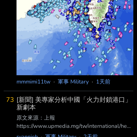
mmmimi11tw
·
軍事 Military
·
1天前
73
[新聞] 美專家分析中國「火力封鎖港口」
新劇本
原文來源：上報
https://www.upmedia.mg/tw/international/head
lines/265400 原文摘要： 不必圍島也能封鎖台
ryannieh
·
軍事 Military
·
2天前