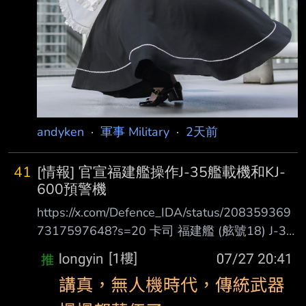
andyken
·
軍事 Military
·
2天前
41
[情報] 官宣福建艦操作J-35艦載機和KJ-
600預警機
https://x.com/Defence_IDA/status/208359369
7317597648?s=20 卡司 福建艦 (舷號18) J-35
電磁彈射起飛 攔截索降落 機腹尾部有掛龍柏反
射器 KJ-600 電磁彈射起飛 J-15/D 電磁彈射起
飛 戰機和電戰機都有上場 背景有一艘水面艦 心
得 配樂和J-35+KJ-600讓我熊熊以為是Top Gun