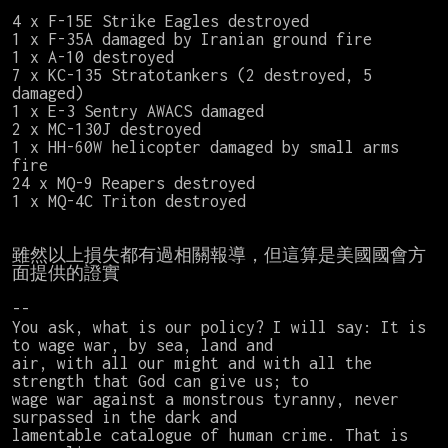
4 x F-15E Strike Eagles destroyed

1 x F-35A damaged by Iranian ground fire

1 x A-10 destroyed

7 x KC-135 Stratotankers (2 destroyed, 5 
damaged)

1 x E-3 Sentry AWACS damaged

2 x MC-130J destroyed

1 x HH-60W helicopter damaged by small arms 
fire

24 x MQ-9 Reapers destroyed

1 x MQ-4C Triton destroyed

雖然以上損失都有過相關報導，但這算是美國國會方
面提供的證實

--

You ask, what is our policy? I will say: It is 
to wage war, by sea, land and

air, with all our might and with all the 
strength that God can give us; to

wage war against a monstrous tyranny, never 
surpassed in the dark and

lamentable catalogue of human crime. That is 