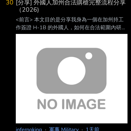
30
[分享] 外國人加州合法購槍完整流程分享
（2026)
<前言> 本文目的是分享我身為一個在加州持工
作簽證 H-1B 的外國人，如何在合法範圍內研究
並 完成購槍流程的個人經驗。 本文紀錄的是我
在2026年實際辦理的過程。槍枝相關的聯邦法
規、各州法律、費用及店家 政策都可能隨時間
改變；每個人的移民身分、居住狀況及背景也不
盡相同。如果有實際購 槍需求，請自行查詢相
關官方機構的最新規定，並向願意承辦的店家確
認。 本人不是律師，也不是槍械方面的專業人
士，本文不構成法律意見或購槍建議，僅整理我
查到的資料與親身經歷。雖然發文前已盡量查
證，但仍可能因理解錯誤、法規更新或不
infernoking
·
軍事 Military
·
1天前