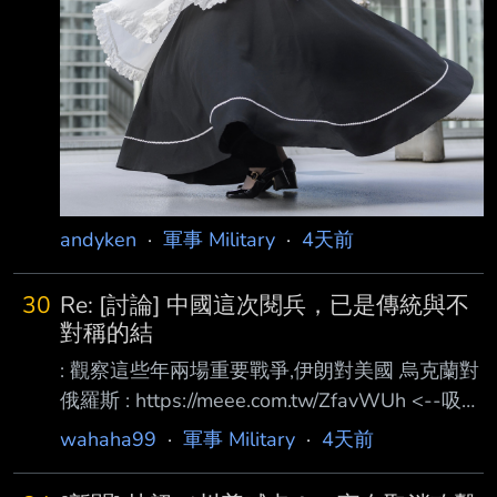
andyken
·
軍事 Military
·
4天前
30
Re: [討論] 中國這次閱兵，已是傳統與不
對稱的結
: 觀察這些年兩場重要戰爭,伊朗對美國 烏克蘭對
俄羅斯 : https://meee.com.tw/ZfavWUh <--吸引
消耗貴森森防空導彈 : 我們可以總結一件事情,戰
wahaha99
·
軍事 Military
·
4天前
爭打的其實是經濟帳 : 拼的並非誰家武器最精密,
反而應該是 : 如何『最低成本』消耗對手有生力