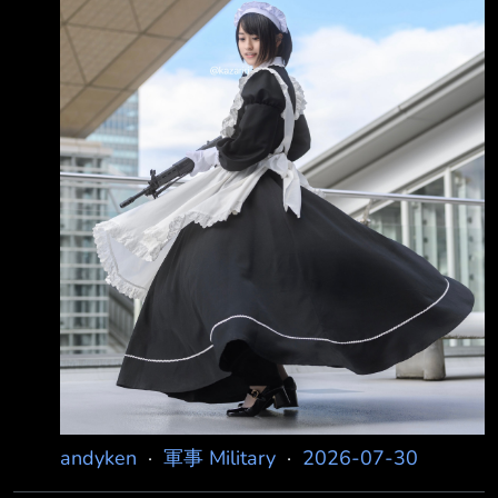
中 央留下了一個巨大的彈坑 根據圖斯克辦公室
在X網站上發布的消息，圖斯克已在一次緊急政
府會議上表示：「。」 他補充道：「北約各級
指揮官們隨時都在了解情況。」 波蘭軍方稱，
飛彈墜落在盧布林省塔爾納瓦-科洛尼亞村附近
的一片未開發地區。 波蘭警方 表示，當地居民
報告曾聽
andyken
·
軍事 Military
·
2026-07-30