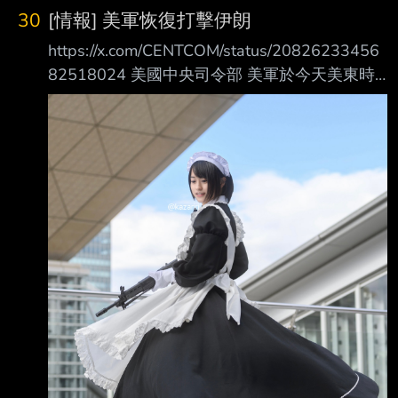
30
[情報] 美軍恢復打擊伊朗
https://x.com/CENTCOM/status/20826233456
82518024 美國中央司令部 美軍於今天美東時
間（ET）晚上八時開始對伊朗發動打擊，此次打
擊是對伊朗昨天企圖襲 擊駐中東美軍部隊所作
出的強力回應 停六天又恢復開火，不知道是單
次還是還會繼續 看來taco已經成功收割一波股市
了，現在要創造新的一波（誤 --
https://i.imgur.com/AEvCSI0.jpg --