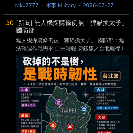
zaku7777
·
軍事 Military
·
2026-07-27
30
[新聞] 無人機採購條例被「狸貓換太子」
國防部
無人機採購條例被「狸貓換太子」 國防部：無
法確認作戰需求 自由時報 陳鈺馥／台北報導〕
立法院經濟、外交國防、財政三委員會聯席會議
今（27）日 逐條審查「國防自主無人載具採購
特別條例草案」共14個版本。民進黨立委邱議瑩
痛批，行 政院版本和在野黨團版本立法主旨都
不相同，顯示這次修法非常荒謬，藍白之前把無
人機預 算砍掉，現在用無人機產業發展條例代
替，這是不是一種「狸貓換太子」；國防部長顧
立雄 質疑在野黨團版本，無法確認作戰需求，
到底意義何在？ 行政院版法案名稱為「國防自
主無人載具特別條例草案」，立法目的是厚植國