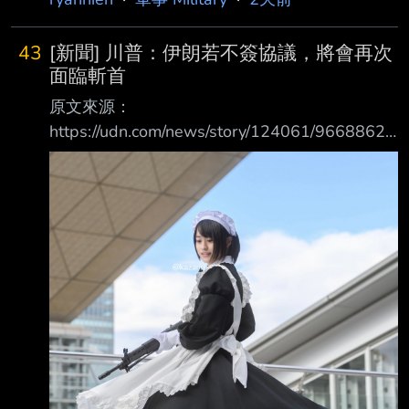
灣？ 美專家分析中國「火力封鎖港口」新劇本
中國近年加大環台軍演，被認為可能藉由海上
43
[新聞] 川普：伊朗若不簽協議，將會再次
封鎖來逼台灣人民屈服。專家指出，海上封鎖
面臨斬首
仍然有風險，可能會與美國在內的大國發生衝
原文來源：
突，但有一種方法不需要包圍台灣、不需要封
https://udn.com/news/story/124061/9668862
閉台灣海峽，也能達到封鎖效果，那就是對台
原文摘要： 美國總統川普今天在白宮表示，如
灣港口進行「火力封鎖」（blockade by fire）。
果伊朗不同意達成結束兩國衝突的協議，就會面
《外交事務》4日刊載一篇文章，標題
臨「斬 首」，而伊朗當局還有最後一次機會 川
普：「我認為我們或許能達成一些東西，但在對
他 們斬首之前，我想給他們最後機會。」 伊朗
外交部發言人貝卡伊稍早宣稱，未與美國進行談
判，之後川普就於社群媒體發文批評 ，伊朗領
導階層極為表裡不一 當被問及談判狀況時，川
普告訴記者「目前正進行中」。他還說：「這是
他們（伊朗）簽 署一份好文件的最