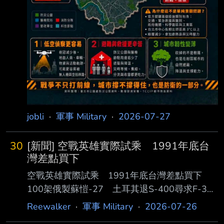
jobli
·
軍事 Military
·
2026-07-27
30
[新聞] 空戰英雄實際試乘 1991年底台
灣差點買下
空戰英雄實際試乘 1991年底台灣差點買下
100架俄製蘇愷-27 土耳其退S-400尋求F-35
台灣也有經驗 謝駒蕥 蘇聯解體前夕，台灣一度
Reewalker
·
軍事 Military
·
2026-07-26
洽談購買100架Su-27戰機。（資料照，取自烏