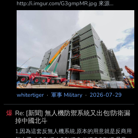
http://i.imgur.com/G3gmpMR.jpg 來源
開始承受較大衝擊之後，俄羅斯人民已開始無法
https://www.cna.com.tw/news/aipl/202606050
再假裝這僅僅是一場與自己無關的對外『 特別
056.aspx https://meee.ing/a83851 孫立方：軍
軍事行動』了。」 不過，西科爾斯基也提醒，
博館主體工程進入最後階段 推動如期完成
西方不應因俄羅斯面臨越來
2026/6/5 10:37 （中央社記者吳書緯台北5日
電）軍聞社報導，國防部政務辦公室主任孫立方
昨天主持國家軍事博物館新建工程擴大研討會時
指出，主體工程已進入最後關
whitertiger
·
軍事 Military
·
2026-07-29
爆
Re: [新聞] 無人機防禦系統又出包!防衛漏
掉中國北斗
1,因為這套反無人機系統,原本的用意就是反商用