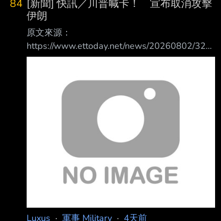
84
[新聞] 快訊／川普喊卡！ 宣布取消攻擊
量? <------己方減少損失,造成對方損失最大化
伊朗
經濟帳這事 不是很適用於台海 因為所有人都預
原文來源：
測 台海戰爭不是長期戰 說白了, 扛不住, 兩邊都
https://www.ettoday.net/news/20260802/321
很難扛 (我得承認台灣更難扛一點) : 機器狗他就
1784.htm 原文摘要： 美國總統川普才下令恢復
是個耗材,就跟自殺無人機一樣,用完就扔的那種
對伊朗的軍事打擊，稱最快在本周末展開攻勢，
不過根據他在社群 平台真實社群的最新發文，
他宣布已經同意取消這次攻擊。 川普表示，美
國已做好萬全準備，隨時可對伊朗伊斯蘭共和國
發動軍事打擊，其恐怖程度 、實力與威力是二
戰以來前所未見，「儘管如此，伊朗及其他中東
國家剛剛要求我方暫緩 攻擊，因為協議框架已
經達成共識。這項協議內容包括：立即、全面、
徹底開放荷莫茲海 峽，以及終結
Luxus
·
軍事 Military
·
4天前