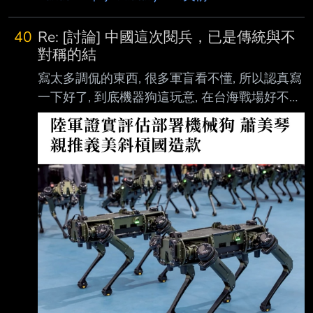
40
Re: [討論] 中國這次閱兵，已是傳統與不
對稱的結
寫太多調侃的東西, 很多軍盲看不懂, 所以認真寫
一下好了, 到底機器狗這玩意, 在台海戰場好不好
用。 首先, 要有一個基本認知： 台海相安無事這
麼多年, 大概90%歸因於海峽天險, 不然在50年
代就被人海輾過去了, 不會有後面的故事 既然海
峽是天險, 那麼台海戰場就有一個很重要的參數:
運力 簡單來說就是, 戰爭時, 你能將多少的人、
物投放到戰場上 這個觀念如果沒有, 那談機器狗
就是扯淡 好, 既然運力是極其有限的, 即使現在
中共開始造各種亂七八糟的渡海工具, 但現在他
們也得面對各種亂七八糟的反艦武器,