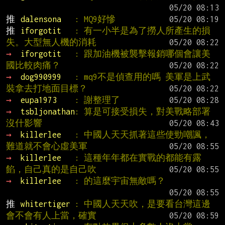
推 
dalensona   
: MQ9好慘
推 
iforgotit   
: 有一小半是為了撈人所產生的損
失。大型無人機的消耗
→ 
iforgotit   
: 跟加油機被襲擊報銷哪個會讓美
國比較肉痛？
→ 
dog990999   
: mq9不是偵查用的嗎 美軍是上武
裝拿去打地面目標？
→ 
eupa1973    
: 謝整理了
→ 
tsbljonathan
: 算是可接受損失，對美戰略部署
沒什影響
→ 
killerlee   
: 中國人天天抓著這些使勁嘲諷，
難道就不會心虛美軍
→ 
killerlee   
: 這種年年都在實戰的都能有露
餡，自己真的是自己吹
→ 
killerlee   
: 的這麼宇宙無敵嗎？
推 
whitertiger 
: 中國人天天吹，是要看台灣這邊
會不會有人上當，確實