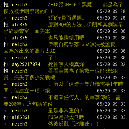
推 
reich3      
: A-10跟UH-60「黑鷹」，都是為了
搜救被伊朗擊落的F-1
→ 
reich3      
: 5飛行員而遇襲。
推 
utn875      
: 應對MQ9的方法，伊朗和其側翼早
已經驗豐富，而美軍
→ 
utn875      
: 也只能繼續用吧
推 
reich3      
: 伊朗自稱擊落F35A無法被證實、
因為放出來的照片太AI
→ 
reich3      
: 了！
推 
say29217074 
: 死神無人機真爛
推 
reich3      
: 看看美國為了搶救一位F15機組
員，損失了多少架戰機
→ 
reich3      
: 。所以「建造一架飛機需要1年時
間，但建立一項『絕
→ 
reich3      
: 不遺棄任何人』的軍事傳統，需
要200年」這句話的份
→ 
reich3      
: 量是非常重的！
推 
a186361     
: F35A是飛太低嗎
→ 
reich3      
: 然後反觀「冰雕連」！