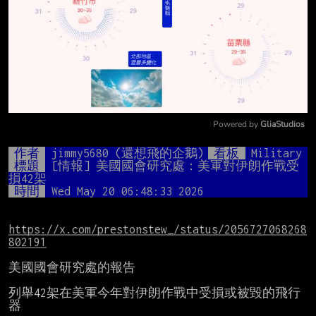
Powered by 
GliaStudios
Mute
作者
jimmy5680 (還想飛的企鵝)
看板
Military
標題
[情報] 美國國會研究處：美軍對伊朗作戰受
損42架
時間
Wed May 20 06:48:33 2026
https://x.com/prestonstew_/status/2056727068268
802191
美國國會研究處的報告

列舉42架在美軍今年對伊朗作戰中受損或被毀的飛行
器
