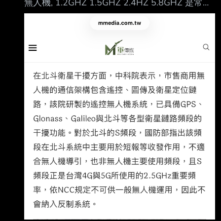
無人機, 1.2GHZ 1.5GHZ 2.4HZ 5.8GHZ 是常見
常用的商用無人機控制頻段. 5.1GHZ沒有納入只
是需要後續修正的問題. 2,五六年前的玩法,應該
還是固定頻段,多模組式PA下去做. 因此要增加干
擾5.1GHZ,需要在硬體面多加一組用於干擾
5.1GHZ的PA. 但再說一次,針對商用無人機,這麼
玩就行了. 3,但是從烏克蘭戰場上的反饋,各種魔
改的非商用頻段亂七八糟, 因此,真正的戰場用反
無人機干擾器,現在都是做寬頻GaN PA, 如
1~2GH