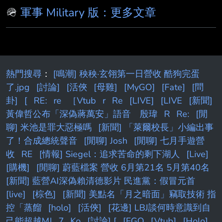
克蘭國防部官網） 最近軍武圈有則新聞：土耳
🪖
軍事 Military 版：更多文章
其正積極尋求轉讓俄製S-400防空系統，以期重
返F-35戰機計 畫。事實上，當初土耳其因採購
S-400，美國擔心F-35的匿蹤技術可能遭到俄方
蒐集，因 此被美國排除在F-35聯合生產與採購
計畫之外。如今在美土關係改善的背景下，加上
熱門搜尋
：
[鳴潮] 秧秧·玄翎第一日營收 酷狗完蛋
S-400在近年衝突中的表現備受質疑，土耳其已
了.jpg
[討論]
[活俠
[母雞]
[MyGO]
[Fate]
[問
卦]
[
RE:
re
［Vtub
r
Re
[LIVE]
[LIVE
[新聞]
黃偉哲公布「深偽蔣萬安」語音 殷瑋
R
Re:
[閒
聊] 米池是罪大惡極嗎
[新聞] 「萊爾校長」小編出事
了！合成總統聲音
[閒聊] Josh
[閒聊] 七月手遊營
收
RE
[情報] Siegel：追求苦命的剩下湖人
[Live]
[購機]
[閒聊] 蔚藍檔案 營收 6月第21名 5月第40名
[新聞] 藍營AI深偽賴清德影片 民進黨：假冒元首
[live]
[棕色]
[新聞] 美點名「月之暗面」竊取技術 指
控「蒸餾
[holo]
[活俠]
[花邊] LBJ談何時意識到自
己能超越MJ
7
Ko
[討論] [
[FGO
[Vtub]
[Holo]