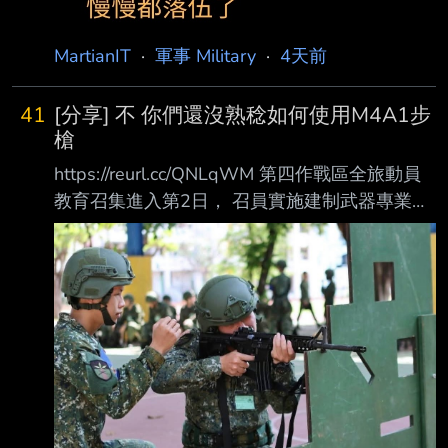
3預告片 直到出現J-15D 不知道影片釋出的時
間? 印象中去年央視也有發佈過一片類似的? 平
MartianIT
·
軍事 Military
·
4天前
衡報導 同場加映 https://x.com/Def
41
[分享] 不 你們還沒熟稔如何使用M4A1步
槍
https://reurl.cc/QNLqWM 第四作戰區全旅動員
教育召集進入第2日， 召員實施建制武器專業專
長訓練， 由教官就武器諸元性能、分解結合、
射擊預習及安全規範等進度授課， 並結合官兵
協同操作與分組練習， 使召員熟悉各式武器性
能與操作程序， 建立正確射擊觀念，為後續實
彈射擊訓練奠定基礎。 於是出現了這一張由士
兵操作美國援助M4A1步槍的照片
https://i.imgur.com/00ipGOv.jpeg 但兄弟 你的折
疊照門是沒有打開的
https://i.mopix.cc/U01Wh6.jp