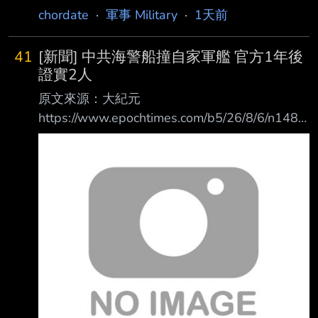
ws/5531463 原文摘要： 認了飛彈庫存吃緊！
chordate
·
軍事 Military
·
1天前
設立四年制「國軍士官學校」。李在明5日在外
川普預言伊朗戰爭將結束 荷姆茲有望重啟 美國
交、國安部門工作報告會議上詢問 國防部長安
總統川普6日向媒體表示，他相信與伊朗的戰爭
圭佰：「軍事政變一共發生
41
[新聞] 中共海警船撞自家軍艦 官方1年後
「很快就會結束」，坦承美軍目前在 部分武器
證實2人
供應方面面臨壓力；談及重開荷姆茲海峽
原文來源：大紀元
（Strait of Hormuz）的協議，川普則 證實他有
https://www.epochtimes.com/b5/26/8/6/n1482
參與相關談判，可能很快會有結果。 綜合媒體
4659.htm 原文摘要： 中共海警船撞自家軍艦 官
報導，川普6日下午在白宮橢圓形辦公室談到伊
方1年後證實2人死 去年8月，中共海警船與海軍
朗時說：「我認為這場戰爭很快 就會結束。我
軍艦因為在南海追逐菲律賓巡邏艇而自家相撞，
不認為
畫面廣為流 傳。但中共官方當時並未通報證實
此事，而是刪除了網上相關討論。一年後官方消
息才透 露，這起事故造成兩名中方海警局士兵
喪生。 中共官媒「央廣軍事」微信公眾號8月5
日發布消息，稱衣昕玉、苗鑒、程龍、譙禾林等
4 名「烈士」被追授為所謂「武警忠誠衛士」。
官方資料