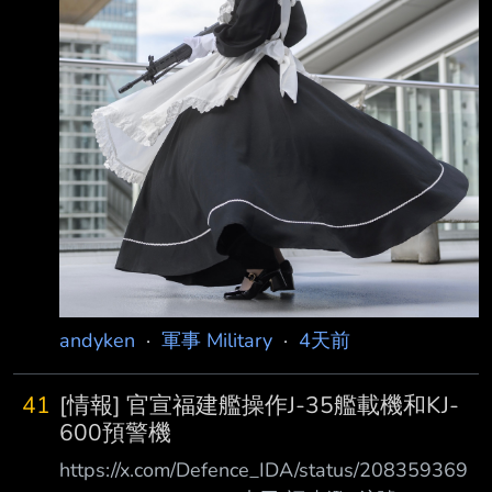
判，之後川普就於社群媒體發文批評 ，伊朗領
導階層極為表裡不一 當被問及談判狀況時，川
普告訴記者「目前正進行中」。他還說：「這是
他們（伊朗）簽 署一份好文件的最
andyken
·
軍事 Military
·
4天前
41
[情報] 官宣福建艦操作J-35艦載機和KJ-
600預警機
https://x.com/Defence_IDA/status/208359369