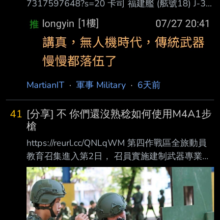
7317597648?s=20 卡司 福建艦 (舷號18) J-35
電磁彈射起飛 攔截索降落 機腹尾部有掛龍柏反
射器 KJ-600 電磁彈射起飛 J-15/D 電磁彈射起
飛 戰機和電戰機都有上場 背景有一艘水面艦 心
得 配樂和J-35+KJ-600讓我熊熊以為是Top Gun
3預告片 直到出現J-15D 不知道影片釋出的時
間? 印象中去年央視也有發佈過一片類似的? 平
MartianIT
·
軍事 Military
·
6天前
衡報導 同場加映 https://x.com/Def
41
[分享] 不 你們還沒熟稔如何使用M4A1步
槍
https://reurl.cc/QNLqWM 第四作戰區全旅動員
教育召集進入第2日， 召員實施建制武器專業專
長訓練， 由教官就武器諸元性能、分解結合、
射擊預習及安全規範等進度授課， 並結合官兵
協同操作與分組練習， 使召員熟悉各式武器性
能與操作程序， 建立正確射擊觀念，為後續實