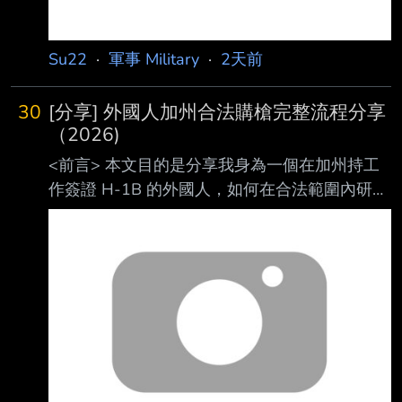
Su22
·
軍事 Military
·
2天前
30
[分享] 外國人加州合法購槍完整流程分享
（2026)
<前言> 本文目的是分享我身為一個在加州持工
作簽證 H-1B 的外國人，如何在合法範圍內研究
並 完成購槍流程的個人經驗。 本文紀錄的是我
在2026年實際辦理的過程。槍枝相關的聯邦法
規、各州法律、費用及店家 政策都可能隨時間
改變；每個人的移民身分、居住狀況及背景也不
盡相同。如果有實際購 槍需求，請自行查詢相
關官方機構的最新規定，並向願意承辦的店家確
認。 本人不是律師，也不是槍械方面的專業人
士，本文不構成法律意見或購槍建議，僅整理我