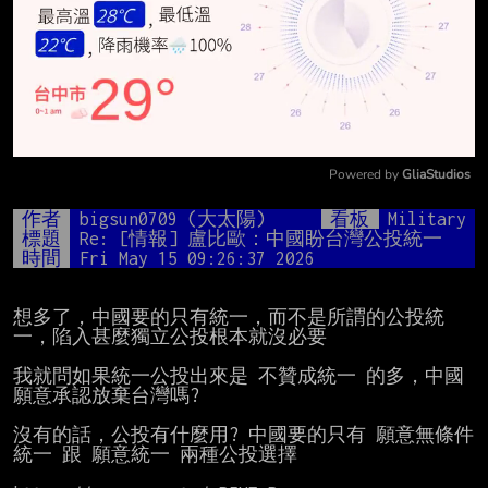
Powered by 
GliaStudios
Mute
作者
bigsun0709 (大太陽)
看板
Military
標題
Re: [情報] 盧比歐：中國盼台灣公投統一
時間
Fri May 15 09:26:37 2026
想多了，中國要的只有統一，而不是所謂的公投統
一，陷入甚麼獨立公投根本就沒必要

我就問如果統一公投出來是 不贊成統一 的多，中國
願意承認放棄台灣嗎?

沒有的話，公投有什麼用? 中國要的只有 願意無條件
統一 跟 願意統一 兩種公投選擇
