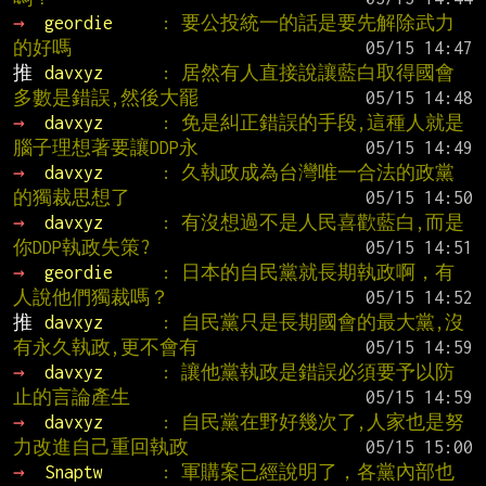
→ 
geordie     
: 要公投統一的話是要先解除武力
的好嗎
推 
davxyz      
: 居然有人直接說讓藍白取得國會
多數是錯誤,然後大罷
→ 
davxyz      
: 免是糾正錯誤的手段,這種人就是
腦子理想著要讓DDP永
→ 
davxyz      
: 久執政成為台灣唯一合法的政黨
的獨裁思想了
→ 
davxyz      
: 有沒想過不是人民喜歡藍白,而是
你DDP執政失策?
→ 
geordie     
: 日本的自民黨就長期執政啊，有
人說他們獨裁嗎？
推 
davxyz      
: 自民黨只是長期國會的最大黨,沒
有永久執政,更不會有
→ 
davxyz      
: 讓他黨執政是錯誤必須要予以防
止的言論產生
→ 
davxyz      
: 自民黨在野好幾次了,人家也是努
力改進自己重回執政
→ 
Snaptw      
: 軍購案已經說明了，各黨內部也