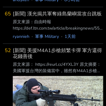
65
[新聞] 漢光揭共軍奪綠島蘭嶼當攻台跳板
原文來源：自由時報
https://def.ltn.com.tw/article/breakingnews/553
2105 原文摘要： 漢光揭共軍奪綠島蘭嶼當攻台
ryannieh
·
軍事 Military
·
1天前
跳板 國軍祭海馬士反制丶反夾擊 軍方近期在漢
光演習中釋出重大戰術想定，首 度將台東外海
52
[新聞] 美援M4A1步槍頻繁卡彈 軍方還得
的蘭嶼及綠島納入核心防禦範圍 。軍方高層人
花錢善後
士今天透露，從共艦近年來密集 在東部外海活
原文來源： https://reurl.cc/4YXL3Y 原文摘要：
動的跡象研判，不排除共軍在戰 時企圖奪取蘭
美國軍援台灣的裝備當中，雖然有M4A1步槍，
嶼與綠島，並在佔領兩島後改造 成對台的長程
但也出現大批台灣早已汰除不用的M14步槍 ，
火力投射據點。一旦這兩座島嶼 淪陷，共軍就
以及許多過期爆材。軍方未透露美軍老舊軍品如
能部署射程高達300到500公里 的長程火箭砲，
何處理，過期爆材要另編經費進行效能 驗證，
不因
風險很高，目前能實施這項驗測的軍備局205廠
光復營區還在整建，未來過期爆材 若無法使