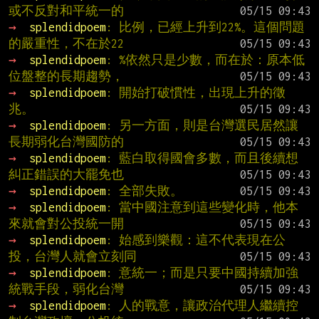
或不反對和平統一的
→ 
splendidpoem
: 比例，已經上升到22%。這個問題
的嚴重性，不在於22
→ 
splendidpoem
: %依然只是少數，而在於：原本低
位盤整的長期趨勢，
→ 
splendidpoem
: 開始打破慣性，出現上升的徵
兆。
→ 
splendidpoem
: 另一方面，則是台灣選民居然讓
長期弱化台灣國防的
→ 
splendidpoem
: 藍白取得國會多數，而且後續想
糾正錯誤的大罷免也
→ 
splendidpoem
: 全部失敗。
→ 
splendidpoem
: 當中國注意到這些變化時，他本
來就會對公投統一開
→ 
splendidpoem
: 始感到樂觀：這不代表現在公
投，台灣人就會立刻同
→ 
splendidpoem
: 意統一；而是只要中國持續加強
統戰手段，弱化台灣
→ 
splendidpoem
: 人的戰意，讓政治代理人繼續控