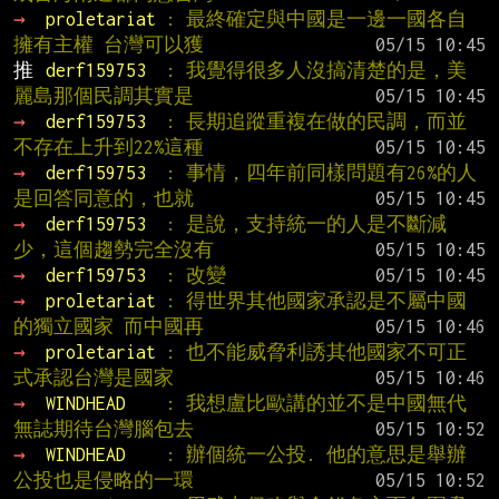
→ 
proletariat 
: 最終確定與中國是一邊一國各自
擁有主權 台灣可以獲
推 
derf159753  
: 我覺得很多人沒搞清楚的是，美
麗島那個民調其實是
→ 
derf159753  
: 長期追蹤重複在做的民調，而並
不存在上升到22%這種
→ 
derf159753  
: 事情，四年前同樣問題有26%的人
是回答同意的，也就
→ 
derf159753  
: 是說，支持統一的人是不斷減
少，這個趨勢完全沒有
→ 
derf159753  
: 改變
→ 
proletariat 
: 得世界其他國家承認是不屬中國
的獨立國家 而中國再
→ 
proletariat 
: 也不能威脅利誘其他國家不可正
式承認台灣是國家
→ 
WINDHEAD    
: 我想盧比歐講的並不是中國無代
無誌期待台灣腦包去
→ 
WINDHEAD    
: 辦個統一公投. 他的意思是舉辦
公投也是侵略的一環