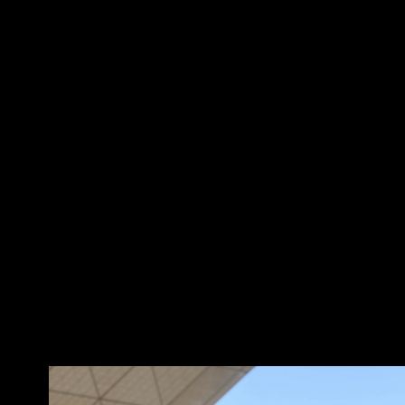
65%已被消耗，目前預估庫存已不足850枚，而
在美伊戰爭開始之前，美國原本 擁有約2,330枚
專家表示，目前波斯灣國家的相關武器庫存也已
經被嚴重消耗；此外，數個歐洲國家也已 將部分
自身庫存的攔截彈轉移給烏克蘭 CSIS表示，光是
沙烏地阿拉伯在衝突開始後的前38天，就使用了
其約2,800枚愛3攔截彈庫 存中的86%，截至4月
時僅剩約400枚