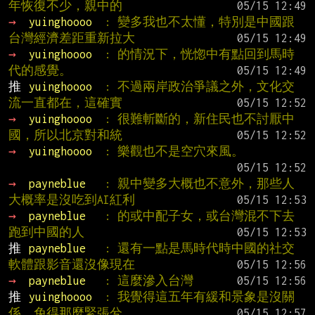
年恢復不少，親中的
→ 
yuinghoooo  
: 變多我也不太懂，特別是中國跟
台灣經濟差距重新拉大
→ 
yuinghoooo  
: 的情況下，恍惚中有點回到馬時
代的感覺。
推 
yuinghoooo  
: 不過兩岸政治爭議之外，文化交
流一直都在，這確實
→ 
yuinghoooo  
: 很難斬斷的，新住民也不討厭中
國，所以北京對和統
→ 
yuinghoooo  
: 樂觀也不是空穴來風。
→ 
payneblue   
: 親中變多大概也不意外，那些人
大概率是沒吃到AI紅利
→ 
payneblue   
: 的或中配子女，或台灣混不下去
跑到中國的人
推 
payneblue   
: 還有一點是馬時代時中國的社交
軟體跟影音還沒像現在
→ 
payneblue   
: 這麼滲入台灣
推 
yuinghoooo  
: 我覺得這五年有緩和景象是沒關
係，免得那麼緊張兮