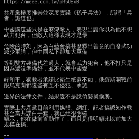
https://meee.com.tw/pR5UExB
共產黨極度推崇並深度實踐《孫子兵法》，所謂「兵
者，詭道也」

中國講這些只是在麻痺敵人，表現出讓你以為他不想
武力犯台，但敵人這樣表現才是最

危險的時刻，因為白藍會搞甚麼釋出善意的自廢武功
減少軍購，但中國私下卻加大軍備

等到雙方裝備代差過大，就會武力犯台，他不打只是
因為還沒準備好，並不代表中國愛

好和平，獨裁者承諾比衛生紙還不如，俄羅斯開戰前
跟烏克蘭都還簽有互不侵犯、承認

邊界的法律文件，結果還不是說偷襲就偷襲。

實際上共產黨目前利用媒體、網紅、記者搞認知作戰
甚至當共諜白手套，就已經很明確

顯示，他在做前置動作了，而且是很明顯比以前加大
規模在搞。
