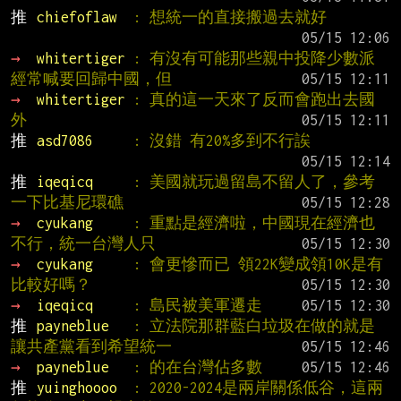
推 
chiefoflaw  
: 想統一的直接搬過去就好
→ 
whitertiger 
: 有沒有可能那些親中投降少數派
經常喊要回歸中國，但
→ 
whitertiger 
: 真的這一天來了反而會跑出去國
外
推 
asd7086     
: 沒錯 有20%多到不行誒
推 
iqeqicq     
: 美國就玩過留島不留人了，參考
一下比基尼環礁
→ 
cyukang     
: 重點是經濟啦，中國現在經濟也
不行，統一台灣人只
→ 
cyukang     
: 會更慘而已 領22K變成領10K是有
比較好嗎？
→ 
iqeqicq     
: 島民被美軍遷走
推 
payneblue   
: 立法院那群藍白垃圾在做的就是
讓共產黨看到希望統一
→ 
payneblue   
: 的在台灣佔多數
推 
yuinghoooo  
: 2020-2024是兩岸關係低谷，這兩