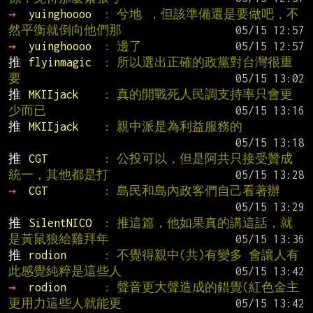
→ 
yuinghoooo  
: 兮地 ，但該準備還是要做吧，不
然平衡就倒向他們那
→ 
yuinghoooo  
: 邊了
推 
flyinmagic  
: 所以選出正確的政黨對台灣很重
要
推 
MKIIjack    
: 真的開戰死人民調支持率只會更
少而已
推 
MKIIjack    
: 親中派是為利益服務的
推 
CGT         
: 公投可以，但是阿共只接受贊成
統一，其他都是打
→ 
CGT         
: 島民和島內政客們自己看著辦
推 
SilentNICO  
: 推這篇，他如果真的講這話，就
是黃鼠狼給雞拜年
推 
rodion      
: 不覺得親中(共)有變多 會讓人有
此感覺純粹是這些人
→ 
rodion      
: 聲音更大聲造成的錯覺(紅色金主
更用力這些人就能更