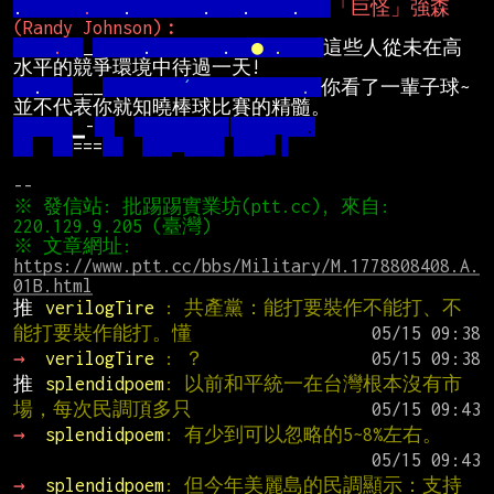
.      
.
   .       .   .    .   
「巨怪」強森
    .  
_
     .       .  
● .    
這些人從未在高
  .   
___
ˊ
           . 
你看了一輩子球~
▁-
===
▂
   ▁▌
※ 發信站: 批踢踢實業坊(ptt.cc), 來自: 
※ 文章網址: 
https://www.ptt.cc/bbs/Military/M.1778808408.A.
01B.html
推 
verilogTire 
: 共產黨：能打要裝作不能打、不
能打要裝作能打。懂
→ 
verilogTire 
: ？
推 
splendidpoem
: 以前和平統一在台灣根本沒有市
場，每次民調頂多只
→ 
splendidpoem
: 有少到可以忽略的5~8%左右。
→ 
splendidpoem
: 但今年美麗島的民調顯示：支持