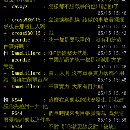
→ 
davxyz      
: 怎樣都不想戰爭的也只能選1了
→ 
cross980115 
: 立法擴權亂搞 該做的事放著擺爛 
然後在那邊扯人獨
→ 
cross980115 
: 裁
→ 
geordie     
: 統一都是要戰爭的，沒有和統這
件事好嗎？
推 
DameLillard 
: KMT信徒整天洗地
→ 
geordie     
: 中國所謂的統一都是消滅對方的
意思
→ 
DameLillard 
: 實力原則 沒有軍事實力啥都不用
談 而誰在削弱台灣
→ 
DameLillard 
: 軍事實力 大家有目共睹
推 
RS44        
: 這麼在意獨裁的狀況發生 那我建
議你先檢討中共 他
→ 
RS44        
: 們長時間來明目張膽獨裁 既然這
麼愛檢討獨裁這件事
→ 
RS44        
: 不對 那你就更該反對「被統」 