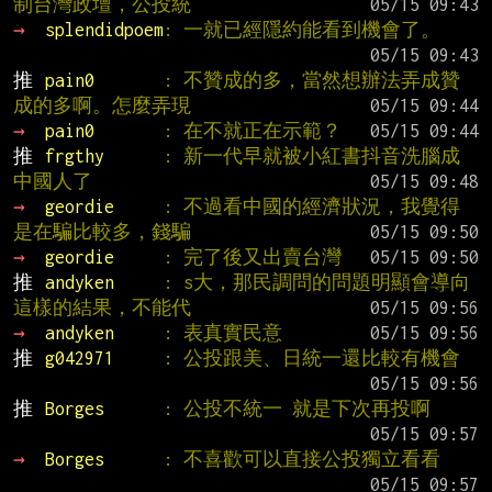
制台灣政壇，公投統
→ 
splendidpoem
: 一就已經隱約能看到機會了。
推 
pain0       
: 不贊成的多，當然想辦法弄成贊
成的多啊。怎麼弄現
→ 
pain0       
: 在不就正在示範？
推 
frgthy      
: 新一代早就被小紅書抖音洗腦成
中國人了
→ 
geordie     
: 不過看中國的經濟狀況，我覺得
是在騙比較多，錢騙
→ 
geordie     
: 完了後又出賣台灣
推 
andyken     
: s大，那民調問的問題明顯會導向
這樣的結果，不能代
→ 
andyken     
: 表真實民意
推 
g042971     
: 公投跟美、日統一還比較有機會
推 
Borges      
: 公投不統一 就是下次再投啊
→ 
Borges      
: 不喜歡可以直接公投獨立看看