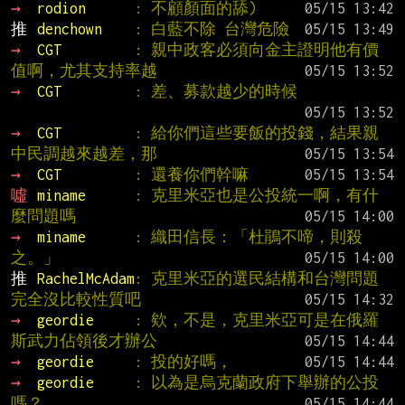
→ 
rodion      
: 不顧顏面的舔)
推 
denchown    
: 白藍不除 台灣危險
→ 
CGT         
: 親中政客必須向金主證明他有價
值啊，尤其支持率越
→ 
CGT         
: 差、募款越少的時候
→ 
CGT         
: 給你們這些要飯的投錢，結果親
中民調越來越差，那
→ 
CGT         
: 還養你們幹嘛
噓 
miname      
: 克里米亞也是公投統一啊，有什
麼問題嗎
→ 
miname      
: 織田信長：「杜鵑不啼，則殺
之。」
推 
RachelMcAdam
: 克里米亞的選民結構和台灣問題
完全沒比較性質吧
→ 
geordie     
: 欸，不是，克里米亞可是在俄羅
斯武力佔領後才辦公
→ 
geordie     
: 投的好嗎，
→ 
geordie     
: 以為是烏克蘭政府下舉辦的公投
嗎？