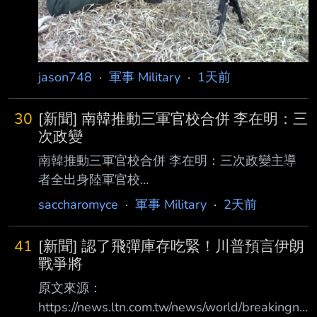
用，可能要轉為廢彈處理。 心得感想： 原文為
聯合報付費報導，只能擷取引文做討論 內文提
到 「美軍M4A1步槍在台灣出現水土不服問題，
美援槍枝送抵台灣時，包裝在塑膠袋裡，沒有
jason748
·
軍事 Military
·
1天前
按規定油
30
[新聞] 南韓推動三軍官校合併 李在明：三
次政變
南韓推動三軍官校合併 李在明：三次政變主導
者全出身陸軍官校
https://udn.com/news/story/6809/9674578 南
saccharomyce
·
軍事 Military
·
2天前
韓政府正推動陸海空三軍官校合併，引發軍方反
彈。南韓總統李在明5日敦促加快推動 之餘，也
41
[新聞] 認了飛彈庫存吃緊！川普預言伊朗
直接點名陸軍，表示：「3次政變的核心人物都
戰爭將
是陸軍官校出身，卻從未有人被 追究責任。」
原文來源：
南韓陸海空三軍目前各自設有官校。南韓中央日
https://news.ltn.com.tw/news/world/breakingne
報報導，政府7月16日公布基本計畫，將 在大田