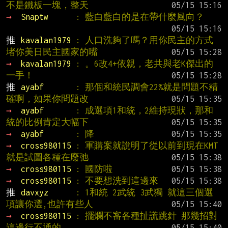
不是鐵板一塊，整天
→ 
Snaptw      
: 藍白藍白的是在帶什麼風向？
推 
kavalan1979 
: 人口洗夠了嗎？用你民主的方式
堵你美日民主國家的嘴
→ 
kavalan1979 
: 。6改4+依親，老共與老K傑出的
一手！
推 
ayabf       
: 那個和統民調會22%就是問題不精
確啊，如果你問題改
→ 
ayabf       
: 成選項1和統，2維持現狀，那和
統的比例肯定大幅下
→ 
ayabf       
: 降
→ 
cross980115 
: 軍購案就說明了從以前到現在KMT
就是試圖各種在廢弛
→ 
cross980115 
: 國防啦
→ 
cross980115 
: 不要想洗到這邊來
推 
davxyz      
: 1和統 2武統 3武獨 就這三個選
項讓你選,也許有些人
→ 
cross980115 
: 擺爛不審各種扯謊跳針 那幾招對
這邊行不通的