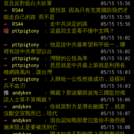
並且反對藍白大砍軍
→ 
RS44        
: 購預算 因為只有充實國防我們才
能走自己的路 而不是
→ 
RS44        
: 走中共決定的路
噓 
pttpigtony  
: 這篇回文是看不懂中文嗎？
→ 
pttpigtony  
: 他是說中共最希望和平統一，哪
裡有說中共希望以台
→ 
pttpigtony  
: 灣辦的公投為準
→ 
pttpigtony  
: 意思就是中共最上策就是利用各
種網路風向，讓台灣
→ 
pttpigtony  
: 人辦統一公投然後成功，這樣叫
兵不血刃
推 
andyken     
: 獨裁？那波蘭跟波海三國監控俄
語人士算不算獨裁？
→ 
andyken     
: 你就當對方是潛在敵國了，就差
沒斷交宣戰而已，現代
→ 
andyken     
: 混合認知戰那麼氾濫你不做些措
施來阻止是要被洗到亡