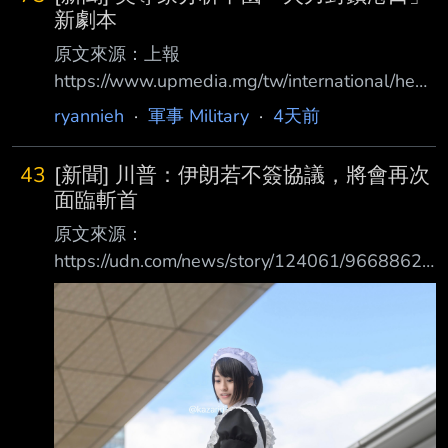
新劇本
原文來源：上報
https://www.upmedia.mg/tw/international/head
lines/265400 原文摘要： 不必圍島也能封鎖台
ryannieh
·
軍事 Military
·
4天前
灣？ 美專家分析中國「火力封鎖港口」新劇本
中國近年加大環台軍演，被認為可能藉由海上
43
[新聞] 川普：伊朗若不簽協議，將會再次
封鎖來逼台灣人民屈服。專家指出，海上封鎖
面臨斬首
仍然有風險，可能會與美國在內的大國發生衝
原文來源：
突，但有一種方法不需要包圍台灣、不需要封
https://udn.com/news/story/124061/9668862
閉台灣海峽，也能達到封鎖效果，那就是對台
原文摘要： 美國總統川普今天在白宮表示，如
灣港口進行「火力封鎖」（blockade by fire）。
果伊朗不同意達成結束兩國衝突的協議，就會面
《外交事務》4日刊載一篇文章，標題
臨「斬 首」，而伊朗當局還有最後一次機會 川
普：「我認為我們或許能達成一些東西，但在對
他 們斬首之前，我想給他們最後機會。」 伊朗
外交部發言人貝卡伊稍早宣稱，未與美國進行談