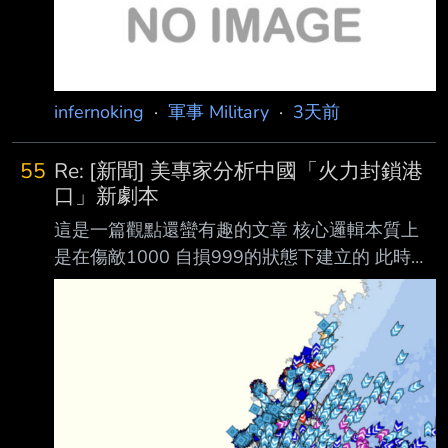
查到的資料與親身經歷。雖然發文前已盡量查
證，但仍可能因理解錯誤、法規更新或不
infernoking
·
軍事 Military
·
3天前
55
Re: [新聞] 美專家分析中國「火力封鎖港
口」新劇本
這是一篇觀點還蠻有趣的文章 核心邏輯本質上
是在傷敵1000 自損999的狀態下建立的 此時此
刻在台灣周邊海域的船隻有這麼多
https://i.imgur.com/rddjap7.jpeg 臺灣海域船舶
動態資訊系統
https://mpbais.motcmpb.gov.tw/aismpb/default.
aspx 北上往日韓 南下往東南亞的更多 如果中國
真的動用海軍空軍攔截或甚至擊沉在台海的商船
會促使台灣方面動用反艦飛彈進行反擊 兩岸會