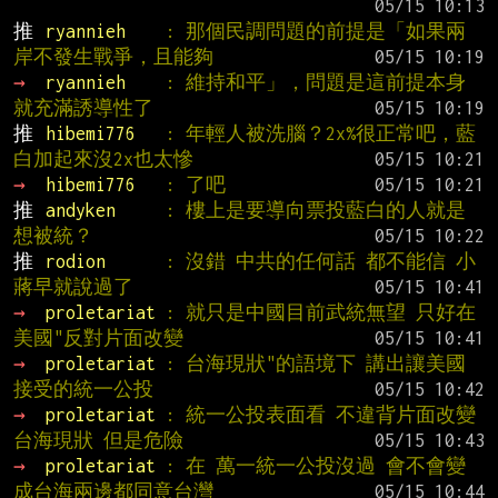
推 
ryannieh    
: 那個民調問題的前提是「如果兩
岸不發生戰爭，且能夠
→ 
ryannieh    
: 維持和平」，問題是這前提本身
就充滿誘導性了
推 
hibemi776   
: 年輕人被洗腦？2x%很正常吧，藍
白加起來沒2x也太慘
→ 
hibemi776   
: 了吧
推 
andyken     
: 樓上是要導向票投藍白的人就是
想被統？
推 
rodion      
: 沒錯 中共的任何話 都不能信 小
蔣早就說過了
→ 
proletariat 
: 就只是中國目前武統無望 只好在
美國"反對片面改變
→ 
proletariat 
: 台海現狀"的語境下 講出讓美國
接受的統一公投
→ 
proletariat 
: 統一公投表面看 不違背片面改變
台海現狀 但是危險
→ 
proletariat 
: 在 萬一統一公投沒過 會不會變
成台海兩邊都同意台灣