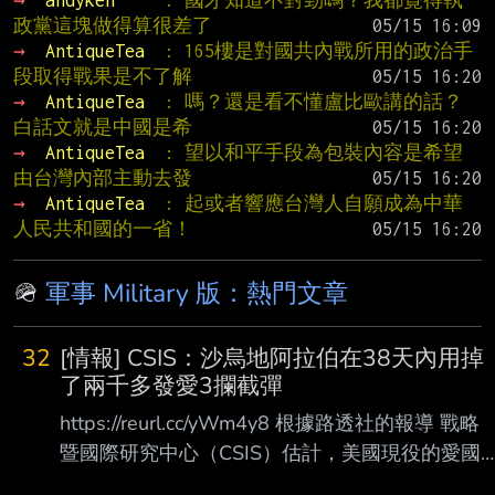
→ 
andyken     
: 國才知道不對勁嗎？我都覺得執
政黨這塊做得算很差了
→ 
AntiqueTea  
: 165樓是對國共內戰所用的政治手
段取得戰果是不了解
→ 
AntiqueTea  
: 嗎？還是看不懂盧比歐講的話？
白話文就是中國是希
→ 
AntiqueTea  
: 望以和平手段為包裝內容是希望
由台灣內部主動去發
→ 
AntiqueTea  
: 起或者響應台灣人自願成為中華
人民共和國的一省！
🪖
軍事 Military 版：熱門文章
32
[情報] CSIS：沙烏地阿拉伯在38天內用掉
了兩千多發愛3攔截彈
https://reurl.cc/yWm4y8 根據路透社的報導 戰略
暨國際研究中心（CSIS）估計，美國現役的愛國
者（Patriot）三型攔截彈在2月至7 月期間約有