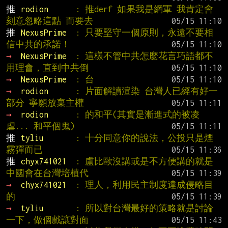
推 
rodion      
: 推derf 如果我是網軍 我肯定會
刻意忽略這點 而要去
推 
NexusPrime  
: 只要堅守一個原則，永遠不要相
信中共的承諾！
→ 
NexusPrime  
: 這樣不管中共怎麼花言巧語都不
用理會，直到中共倒
→ 
NexusPrime  
: 台
→ 
rodion      
: 片面解讀渲染 台灣人已經有好一
部分 寧願放棄主權
→ 
rodion      
: 的和平(其實是漸進式的被凌
虐... 和平個鬼)
推 
tyliu       
: 十分同意你的說法，公投只是煙
霧彈而已
推 
chyx741021  
: 盧比歐沒講或是不方便講的就是
中國會在台灣培植代
→ 
chyx741021  
: 理人，利用民主制度達成侵略目
的
→ 
tyliu       
: 所以對台灣最好的策略就是討論
一下，做個戲讓對面