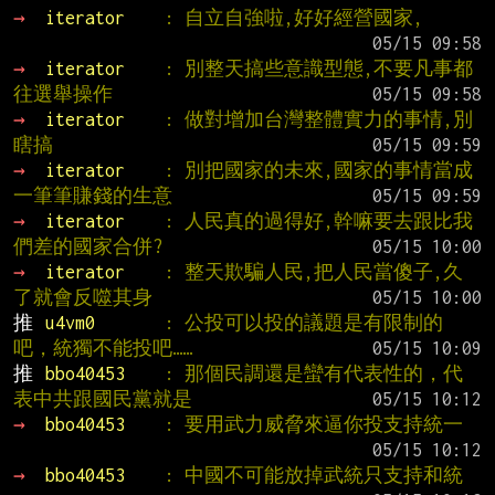
→ 
iterator    
: 自立自強啦,好好經營國家,
→ 
iterator    
: 別整天搞些意識型態,不要凡事都
往選舉操作
→ 
iterator    
: 做對增加台灣整體實力的事情,別
瞎搞
→ 
iterator    
: 別把國家的未來,國家的事情當成
一筆筆賺錢的生意
→ 
iterator    
: 人民真的過得好,幹嘛要去跟比我
們差的國家合併?
→ 
iterator    
: 整天欺騙人民,把人民當傻子,久
了就會反噬其身
推 
u4vm0       
: 公投可以投的議題是有限制的
吧，統獨不能投吧……
推 
bbo40453    
: 那個民調還是蠻有代表性的，代
表中共跟國民黨就是
→ 
bbo40453    
: 要用武力威脅來逼你投支持統一
→ 
bbo40453    
: 中國不可能放掉武統只支持和統