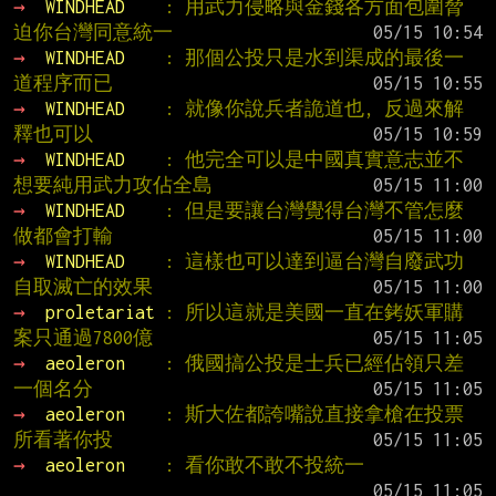
→ 
WINDHEAD    
: 用武力侵略與金錢各方面包圍脅
迫你台灣同意統一
→ 
WINDHEAD    
: 那個公投只是水到渠成的最後一
道程序而已
→ 
WINDHEAD    
: 就像你說兵者詭道也, 反過來解
釋也可以
→ 
WINDHEAD    
: 他完全可以是中國真實意志並不
想要純用武力攻佔全島
→ 
WINDHEAD    
: 但是要讓台灣覺得台灣不管怎麼
做都會打輸
→ 
WINDHEAD    
: 這樣也可以達到逼台灣自廢武功
自取滅亡的效果
→ 
proletariat 
: 所以這就是美國一直在銬妖軍購
案只通過7800億
→ 
aeoleron    
: 俄國搞公投是士兵已經佔領只差
一個名分
→ 
aeoleron    
: 斯大佐都誇嘴說直接拿槍在投票
所看著你投
→ 
aeoleron    
: 看你敢不敢不投統一