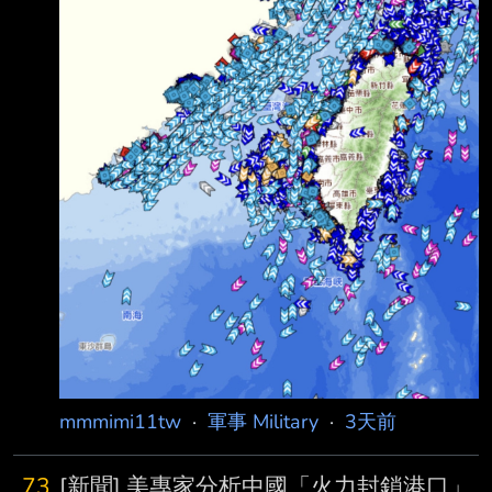
立即爆發全面戰爭 中國的港口也會遭到打擊 若
中國試圖用海警船進行執法
mmmimi11tw
·
軍事 Military
·
3天前
73
[新聞] 美專家分析中國「火力封鎖港口」