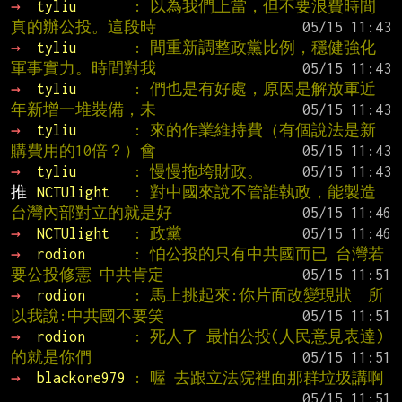
→ 
tyliu       
: 以為我們上當，但不要浪費時間
真的辦公投。這段時
→ 
tyliu       
: 間重新調整政黨比例，穩健強化
軍事實力。時間對我
→ 
tyliu       
: 們也是有好處，原因是解放軍近
年新增一堆裝備，未
→ 
tyliu       
: 來的作業維持費（有個說法是新
購費用的10倍？）會
→ 
tyliu       
: 慢慢拖垮財政。
推 
NCTUlight   
: 對中國來說不管誰執政，能製造
台灣內部對立的就是好
→ 
NCTUlight   
: 政黨
→ 
rodion      
: 怕公投的只有中共國而已 台灣若
要公投修憲 中共肯定
→ 
rodion      
: 馬上挑起來:你片面改變現狀  所
以我說:中共國不要笑
→ 
rodion      
: 死人了 最怕公投(人民意見表達)
的就是你們
→ 
blackone979 
: 喔 去跟立法院裡面那群垃圾講啊