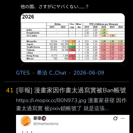
GTES
·
希洽 C_Chat
·
2026-06-09
41
[菲報] 漫畫家因作畫太過寫實被Ban帳號
https://i.mopix.cc/B0N973.jpg 漫畫家昼寝 因作
畫太過寫實 被pixiv鎖帳號了 就是這張
https://i.mopix.cc/MBNpBJ.jpg 連露點都沒有也
會被鎖 好扯 --