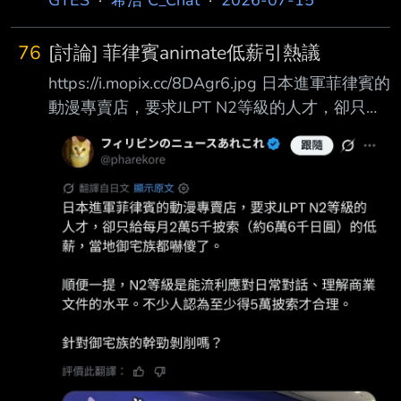
GTES
·
希洽 C_Chat
·
2026-07-15
約兩億元 結果遺物整理公司貼出來說他們用
4000萬收購 導致炎上了 後來店家看炎上又補充
76
[討論] 菲律賓animate低薪引熱議
是在近期漲價前收購的 當時市價沒那麼高 我覺
https://i.mopix.cc/8DAgr6.jpg 日本進軍菲律賓的
得大批收購價格本來就比較低 對遺屬來說 4000
動漫專賣店，要求JLPT N2等級的人才，卻只給
萬也可以接受吧？ --
每月2萬5千披索（約6萬 6千日圓）的低薪，當
地御宅族都嚇傻了。 順便一提，N2等級是能流
利應對日常對話、理解商業文件的水平。不少人
認為至少得5萬 披索才合理。 才一萬三台幣，不
如來台灣當外勞？ --