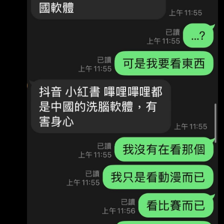
GTES
·
希洽 C_Chat
·
2026-05-18
73
[討論] 脆：不給小孩下載bilibili 怕洗腦
https://i.mopix.cc/FLODHS.jpg
https://i.mopix.cc/JHfa8Y.jpg
https://i.mopix.cc/07iaoj.jpg 小孩快18歲了 想要
下載B站看動漫 遊戲直播 家長覺得會洗腦 不准
看 是不是有點誇張了？ 我記得B站對色情類的管
控很嚴格 連露乳溝都要打馬賽克 --