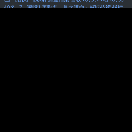
熱門搜尋
：
[鳴潮] 秧秧·玄翎第一日營收 酷狗完蛋
了.jpg
[討論]
[母雞]
[活俠
[MyGO]
[Fate]
[
[問
卦]
RE:
re
［Vtub
r
Re
[閒聊] 米池是罪大惡極
嗎
[閒聊] Josh
[LIVE
[新聞] 「萊爾校長」小編出事
了！合成總統聲音
[LIVE]
[新聞] 黃偉哲公布「深偽
蔣萬安」語音 殷瑋
R
Re:
[購機]
[閒聊] 七月手
遊營收
[情報] Siegel：追求苦命的剩下湖人
RE
[棕
色]
[活俠]
[閒聊] 蔚藍檔案 營收 6月第21名 5月第
40名
7
[新聞] 美點名「月之暗面」竊取技術 指控
「蒸餾
[Live]
[新聞] 藍營AI深偽賴清德影片 民進
黨：假冒元首
[花邊] LBJ談何時意識到自己能超越
MJ
[holo]
[live]
[Vtub]
Ko
[Holo]
[新聞] 「萊爾
校長」作者竟遭警方敲門關切 朱立立倫：傷害民主
[討論] [
[颱風]
[FGO
K
[情報
[蔚藍]新舊
[黑特]