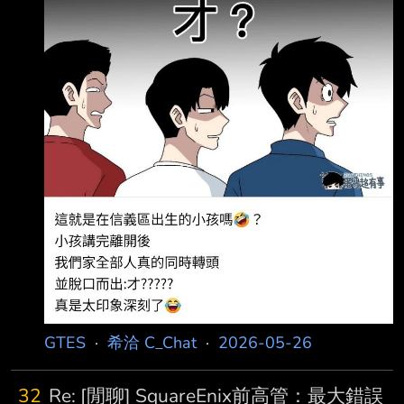
GTES
·
希洽 C_Chat
·
2026-05-26
32
Re: [閒聊] SquareEnix前高管：最大錯誤