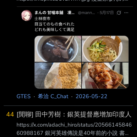
第一口吃臭豆腐 臭到想吐 結果越吃越順口 覺得
好吃了 他連藥燉排骨也能接受 還以為日本人不
能接受藥燉的口味 --
GTES
·
希洽 C_Chat
·
2026-05-22
44
[閒聊] 田中芳樹：銀英提督應增加印度人
https://x.com/adachi_hiro/status/20566145846
60988167 銀河英雄傳說是40年前的小說 書中