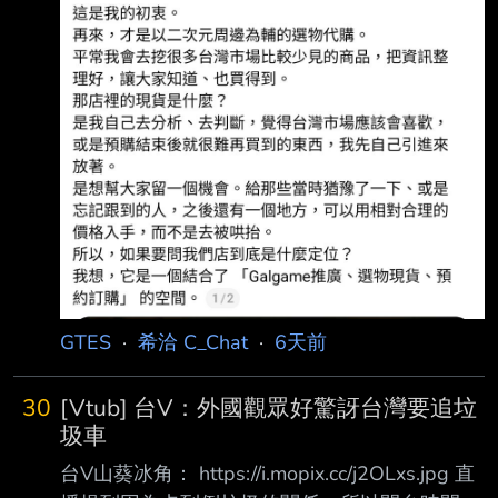
GTES
·
希洽 C_Chat
·
6天前
30
[Vtub] 台V：外國觀眾好驚訝台灣要追垃
圾車
台V山葵冰角： https://i.mopix.cc/j2OLxs.jpg 直