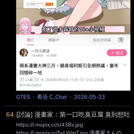
GTES
·
希洽 C_Chat
·
2026-05-23
64
[討論] 漫畫家：第一口吃臭豆腐 臭到想吐
https://i.mopix.cc/sl43Bx.jpg
https://i.mopix.cc/5vLWmT.jpg 漫畫家まんの：