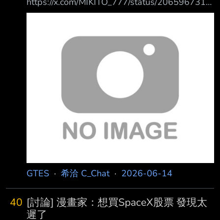
https://x.com/MIKITO_777/status/2065967312
415740369 這次的もちづきさん，吃了〇〇碗
豚骨拉麵，還把湯喝光了， 拉麵的鹽分 約7g✕
〇〇碗，攝取了約100g的鹽分。 再加上之前的
水炊き等，一晚就會超過150g 鹽的半數致死量
是150g，所以攝取了50%會死亡的量 --
GTES
·
希洽 C_Chat
·
2026-06-14
40
[討論] 漫畫家：想買SpaceX股票 發現太
遲了