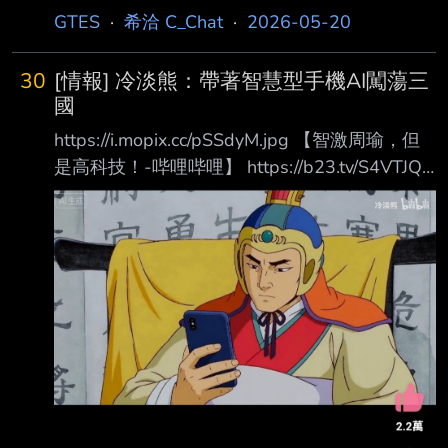
描寫難免會有不符合現代民情的部分 比如說家
GTES
·
希洽 C_Chat
·
2026-05-20
事下廚等都是由女性一手包辦 我曾問田中，如
果現在才寫銀英會有哪裡不同 田中回答，從人
30
[情報] 冷淡熊：帶著智慧型手機AI闖蕩三
口比例來看，同盟軍應該增加一些印度姓名的提
國
督 --
https://i.mopix.cc/pSSdyM.jpg 【智激周瑜，但
是高科技！-哔哩哔哩】 https://b23.tv/S4VTJQE
前面還好 後面越看越好笑 給我氣笑了 --