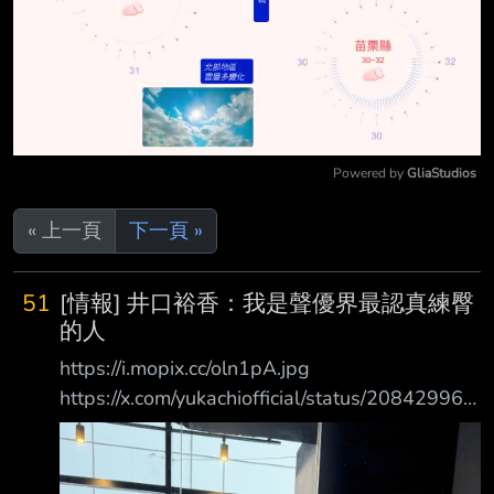
Powered by 
GliaStudios
Mute
« 上一頁
下一頁 »
51
[情報] 井口裕香：我是聲優界最認真練臀
的人
https://i.mopix.cc/oln1pA.jpg
https://x.com/yukachiofficial/status/208429960
3776803099 我在聲優界中（狹窄）比誰都認
真在每天運動，而且臀部訓練得很好，我很有自
信。不會 輸的！ 不管幾歲，都想保持理想的好