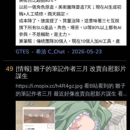
GTES
·
希洽 C_Chat
·
2026-05-23
49
[情報] 雛子的筆記作者三月 改賣自慰影片
謀生
https://i.mopix.cc/h4R4gz.jpg 看B站看到的 雛子
的筆記作者三月 最近好像改賣自慰影片謀生 看
到有點驚訝 圖就不附了 有興趣可以自己去
candfans找 https://i.mopix.cc/4KHUqD.jpg --