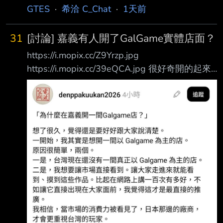
GTES
·
希洽 C_Chat
·
1天前
31
[討論] 嘉義有人開了GalGame實體店面？
https://i.mopix.cc/Z9Yrzp.jpg
https://i.mopix.cc/39eQCA.jpg 很好奇開的起來
嗎？ 如果不是自家房子 房租很沉重吧 --