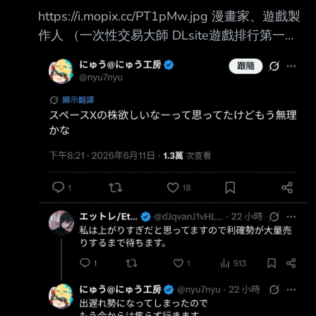
https://i.mopix.cc/PT1pMw.jpg 漫畫家、遊戲製
作人 （一次性交易大師 DLsite遊戲排行第一
名） にゅう工房發文說： 想買SpaceX股票 結
果發現太遲了 現在才知道有申購 連起跑點都還
沒站上 SpaceX股票真的很賺錢嗎？ 怎麼看人說
是在販賣夢想的 --