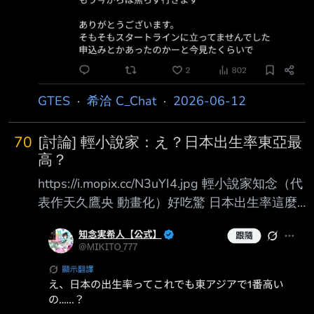
GTES
·
希洽 C_Chat
·
2026-06-12
70
[討論] 輕小說家：え？日本出生率東亞最
高？
https://i.mopix.cc/N3uYI4.jpg 輕小說家知念（代
表作天久鷹央 動畫化）好吃驚 日本出生率這麼
低 竟然是東亞各國最高 那其他國家不就慘了？
2026出生率（%）： 蒙古：2.38 日本：1.15
南韓：0.92 台灣：0.65 中國：0.90 香港：0.70
澳門：0.47 真要擔心的是澳門才對吧？ --