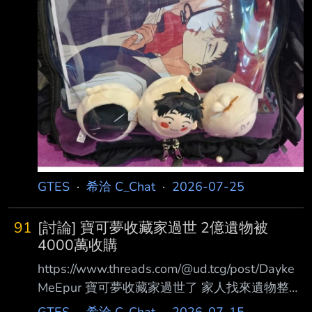
GTES
·
希洽 C_Chat
·
2026-07-25
91
[討論] 寶可夢收藏家過世 2億遺物被
4000萬收購
https://www.threads.com/@ud.tcg/post/Dayke
MeEpur 寶可夢收藏家過世了 家人找來遺物整理
公司清理 整理出大量未開封古早卡牌 現在價值