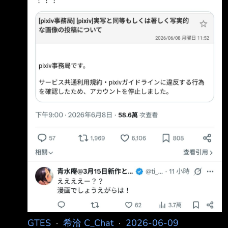
GTES
·
希洽 C_Chat
·
2026-06-09