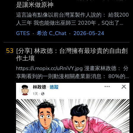
是讓米做原神
這言論有點像以前台灣某製作人說的： 給我200
人三年 我也能做出巫師三 2020年，SQ出了
ff7re 原神出了米哈遊 兩款遊戲都是大受歡迎 那
GTES
·
希洽 C_Chat
·
2026-05-24
如果當初SQ要做開放世界手遊 當然也做得出來
但做出來的就不會是「原神」 恐怕也不會像原
53
[分享] 林政德：台灣擁有最珍貴的自由創
神那麼成功 而且現在就算重頭開始做 在原神like
作土壤
遊戲已飽和的現在 做出來能賺大錢嗎？ 也難怪
https://i.mopix.cc/uRniVY.jpg 漫畫家林政德： 分
SQ決策層不敢做了 --
享剛看到的一則動漫相關產業新消息： 80%的
2D美術由AI完成 “廣州三七互娛公司（遊戲上市
公司）的Q1財報剛剛發佈，淨利8.73億人民
幣。 但最引人注目的不是數位，而是一行小
字： AI輔助2D美術占比超過80%。 以前一張角
色原畫，美術團隊要畫7天；現在AI生成初稿+人
工精修，兩天搞定。 成本降了、速度提了、質
量沒降，這意味著三七互娛旗下所有SLG產品、