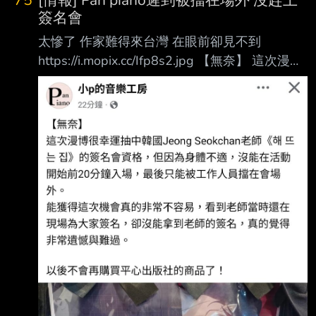
75
[情報] Pan piano遲到被擋在場外 沒趕上
簽名會
太慘了 作家難得來台灣 在眼前卻見不到
https://i.mopix.cc/Ifp8s2.jpg 【無奈】 這次漫博
很幸運抽中韓國Jeong Seokchan老師的簽名會資
格，但因為身體不適，沒能在活 動開始前20分
鐘入場，最後只能被工作人員擋在會場外。 能
獲得這次機會真的非常不容易，看到老師當時還
在現場為大家簽名，卻沒能拿到老師的 簽名，
真的覺得非常遺憾與難過。 以後不會再購買平
心出版社的商品了！ --