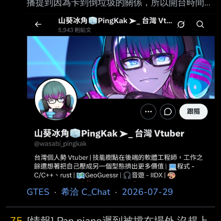
播提到因為卡到倒垃圾的關係，所以開台時間微
調 外國觀眾： 什麼? 台灣倒垃圾要自己去找垃
圾車? 我： 也不用真的追，台北的會固定時間在
定點停十分鐘，那段時間下去倒就好。 南部觀
眾： 什麼? 台北的垃圾車會停在定點?
https://i.mopix.cc/py0pCI.jpg 心得： 定點停真的
比較友好耶 不然有時候垃圾車遲到就會等很久
想要掐點下去又容易錯過 -- 了解 那我加一張圖
上去
GTES
·
希洽 C_Chat
·
2026-07-29