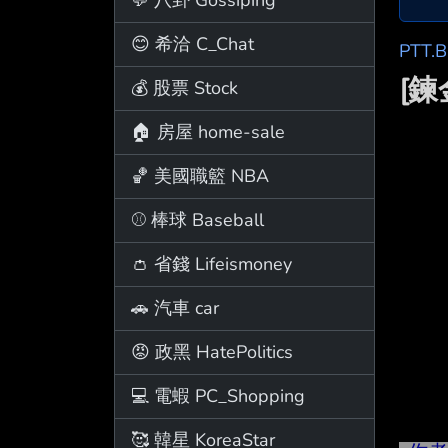
😊 希洽 C_Chat
PTT.
[
💰 股票 Stock
🏠 房屋 home-sale
🏀 美國職籃 NBA
⚾ 棒球 Baseball
👛 省錢 Lifeismoney
🚗 汽車 car
😡 政黑 HatePolitics
💻 電蝦 PC_Shopping
🥰 韓星 KoreaStar