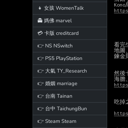
👧 女孩 WomenTalk
http
👻 媽佛 marvel
💳 卡版 creditcard
看完
👉 NS NSwitch
地圖
鍊金
👉 PS5 PlayStation
👉 大氣 TY_Research
然後
👉 婚姻 marriage
http
👉 台南 Tainan
吃掉
👉 台中 TaichungBun
http
👉 Steam Steam