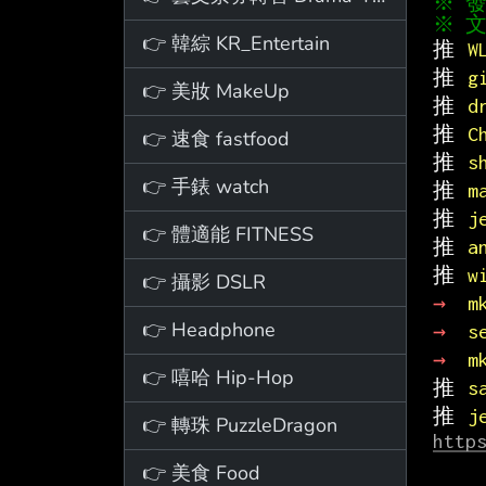
※ 文
👉 韓綜 KR_Entertain
推 
W
推 
g
👉 美妝 MakeUp
推 
d
推 
C
👉 速食 fastfood
推 
s
👉 手錶 watch
推 
m
推 
j
👉 體適能 FITNESS
推 
a
推 
w
👉 攝影 DSLR
→ 
m
👉 Headphone
→ 
s
→ 
m
👉 嘻哈 Hip-Hop
推 
s
推 
j
👉 轉珠 PuzzleDragon
http
👉 美食 Food