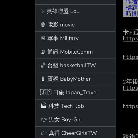
作
標
✨ 英雄聯盟 LoL
時
🍿 電影 movie
🪖 軍事 Military
http
📡 通訊 MobileComm
http
🏀 台籃 basketballTW
🍼 寶媽 BabyMother
http
🇯🇵 日旅 Japan_Travel
🏭 科技 Tech_Job
http
👉 男女 Boy-Girl
👉 真香 CheerGirlsTW
猜錯了