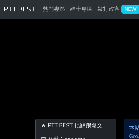
PTT.BEST
熱門專區
紳士專區
敲打政客
NEW
🔥 PTT.BEST 批踢踢爆文
本
Gre
💬 八卦 Gossiping