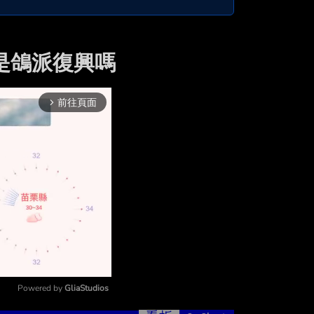
為是鴿派復興嗎
前往頁面
arrow_forward_ios
Powered by 
GliaStudios