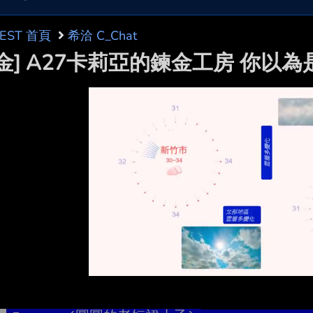
BEST 首頁
希洽 C_Chat
鍊金] A27卡莉亞的鍊金工房 你以