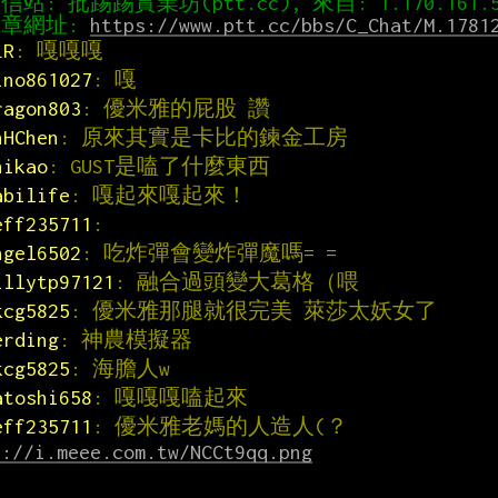
章網址: 
https://www.ptt.cc/bbs/C_Chat/M.1781
LR
: 嘎嘎嘎
ino861027
: 嘎
ragon803
: 優米雅的屁股 讚
hHChen
: 原來其實是卡比的鍊金工房
hikao
: GUST是嗑了什麼東西
abilife
: 嘎起來嘎起來！
eff235711
:
ngel6502
: 吃炸彈會變炸彈魔嗎= =
illytp97121
: 融合過頭變大葛格（喂
kcg5825
: 優米雅那腿就很完美 萊莎太妖女了
erding
: 神農模擬器
kcg5825
: 海膽人w
atoshi658
: 嘎嘎嘎嗑起來
eff235711
: 優米雅老媽的人造人(？
s://i.meee.com.tw/NCCt9qq.png