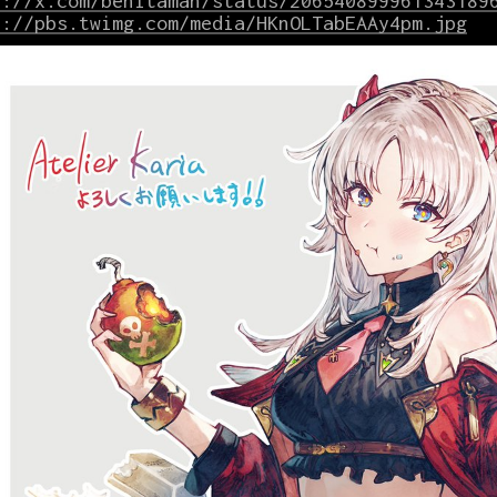
s://x.com/benitaman/status/206540899961343189
s://pbs.twimg.com/media/HKnOLTabEAAy4pm.jpg