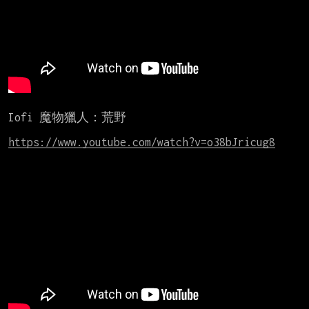
Iofi 魔物獵人：荒野

https://www.youtube.com/watch?v=o38bJricug8