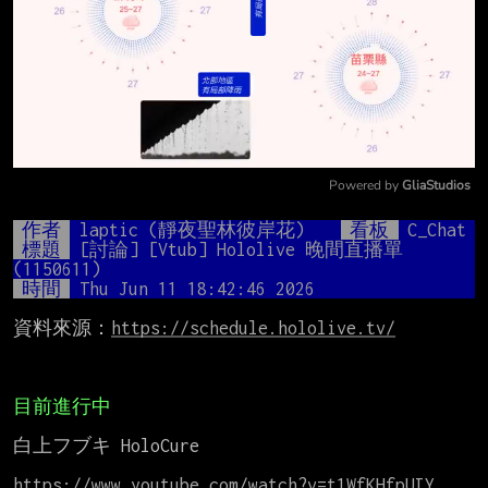
Powered by 
GliaStudios
Mute
作者
laptic (靜夜聖林彼岸花)
看板
C_Chat
標題
[討論] [Vtub] Hololive 晚間直播單 
(1150611)
時間
Thu Jun 11 18:42:46 2026
資料來源：
https://schedule.hololive.tv/
目前進行中
白上フブキ HoloCure

https://www.youtube.com/watch?v=t1WfKHfpUIY