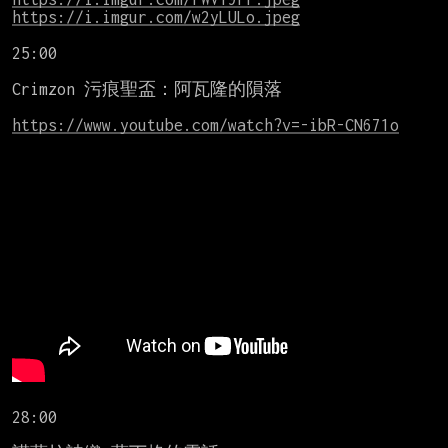
https://i.imgur.com/w2yLULo.jpeg
25:00

Crimzon 污痕聖盃：阿瓦隆的隕落

https://www.youtube.com/watch?v=-ibR-CN671o
28:00
