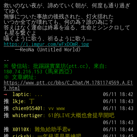
救いのない夜が、諦めていく朝が、何度も通り過ぎ
てゆく

無惨についた事故の後残された、灯火揺れた

いつか全てが壊れても、何の為？誰の為に？

答えはなく運命は終幕を辿る、生命とシンクロして
も星を繋ぐよ

https://i.imgur.com/wFxDOmR.jpg
　　——ReoNa《Untitled World》

※ 發信站: 批踢踢實業坊(ptt.cc), 來自: 
※ 文章網址: 
https://www.ptt.cc/bbs/C_Chat/M.1781174569.A.E1
9.html
→ 
laptic
: ...
推 
lkje
: 丁
推 
chien955401
: vv www
推 
whitertiger
: 61的LIVE大概也會提早開吧
推 
X0110X
: 雜魚給助手君w
推 
rickshi
: 一年級還是要練吧