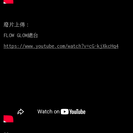
廢片上傳：

FLOW GLOW總台

https://www.youtube.com/watch?v=cG-kjXkcHq4
--
