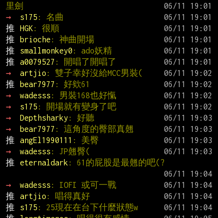
里劍
→ 
s175
: 名曲
推 
HGK
: 很順
推 
brioche
: 神曲開場
推 
smallmonkey0
: ado妖精
推 
a0079527
: 開唱了開唱了
→ 
artjio
: 雙子幸好沒給MCC男裝(
推 
bear7977
: 好欸61
→ 
wadesss
: 男裝168也好愾
→ 
s175
: 開場就有變身了吧
→ 
Depthsharky
: 好聽
→ 
bear7977
: 這角度的臀部真翹
推 
angEl1990111
: 美臀
→ 
wadesss
: JP翹臀(
推 
eternaldark
: 61的屁股是最翹的吧(?
→ 
wadesss
: IOFI 或可一戰
推 
artjio
: 唱得真好
推 
s175
: 25現在在台下什麼狀態w