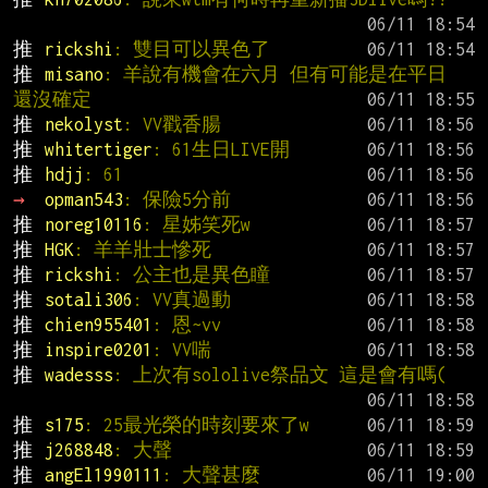
推 
rickshi
: 雙目可以異色了
推 
misano
: 羊說有機會在六月 但有可能是在平日 
還沒確定
推 
nekolyst
: VV戳香腸
推 
whitertiger
: 61生日LIVE開
推 
hdjj
: 61
→ 
opman543
: 保險5分前
推 
noreg10116
: 星姊笑死w
推 
HGK
: 羊羊壯士慘死
推 
rickshi
: 公主也是異色瞳
推 
sotali306
: VV真過動
推 
chien955401
: 恩~vv
推 
inspire0201
: VV喘
推 
wadesss
: 上次有sololive祭品文 這是會有嗎(
推 
s175
: 25最光榮的時刻要來了w
推 
j268848
: 大聲
推 
angEl1990111
: 大聲甚麼