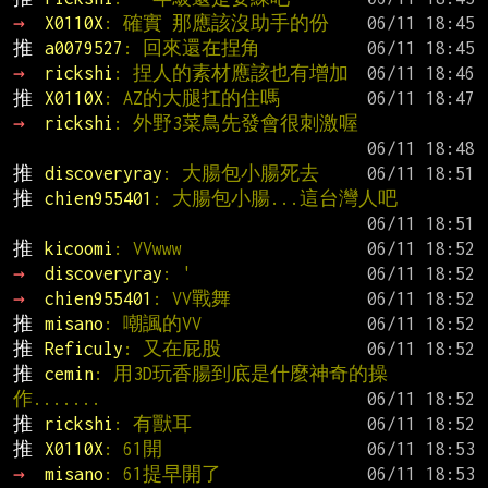
→ 
X0110X
: 確實 那應該沒助手的份
推 
a0079527
: 回來還在捏角
→ 
rickshi
: 捏人的素材應該也有增加
推 
X0110X
: AZ的大腿扛的住嗎
→ 
rickshi
: 外野3菜鳥先發會很刺激喔
推 
discoveryray
: 大腸包小腸死去
推 
chien955401
: 大腸包小腸...這台灣人吧
推 
kicoomi
: VVwww
→ 
discoveryray
: '
→ 
chien955401
: VV戰舞
推 
misano
: 嘲諷的VV
推 
Reficuly
: 又在屁股
推 
cemin
: 用3D玩香腸到底是什麼神奇的操
作.......
推 
rickshi
: 有獸耳
推 
X0110X
: 61開
→ 
misano
: 61提早開了