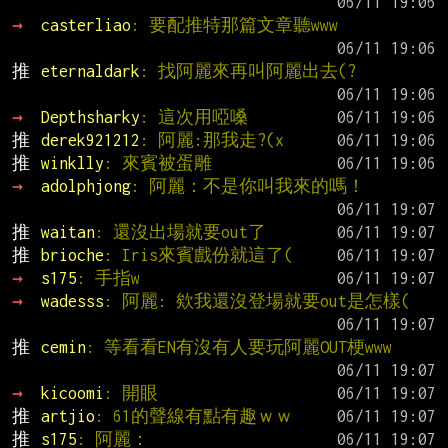
→ 
casterliao
: 要配推特那篇文章聽www
推 
eternaldark
: 找阿麗來再叫阿麗出去(?
→ 
Depthsharky
: 這次用啞嗓
推 
derek921212
: 阿麗:那我走?(x
推 
winklly
: 來賓被蛋雕
→ 
adolphjong
: 阿麗：不是你叫我來的嗎！
推 
waitan
: 還沒出場就要out了
推 
brioche
: Iris來賓戲份就這了(
→ 
s175
: 手指w
→ 
wadesss
: 阿麗: 欸我還沒登場就要out是怎樣(
推 
cemin
: 等看看EN有沒有人要玩阿麗OUT梗www
→ 
kicoomi
: 開眼
推 
artjio
: 61的聲線有點有趣ｗｗ
推 
s175
: 阿麗：