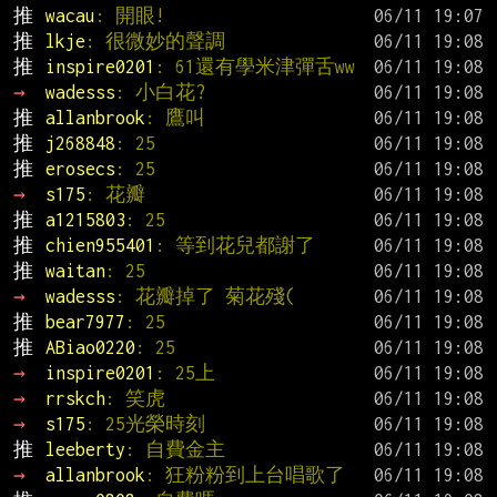
推 
wacau
: 開眼!
推 
lkje
: 很微妙的聲調
推 
inspire0201
: 61還有學米津彈舌ww
→ 
wadesss
: 小白花?
推 
allanbrook
: 鷹叫
推 
j268848
: 25
推 
erosecs
: 25
→ 
s175
: 花瓣
推 
a1215803
: 25
推 
chien955401
: 等到花兒都謝了
推 
waitan
: 25
→ 
wadesss
: 花瓣掉了 菊花殘(
推 
bear7977
: 25
推 
ABiao0220
: 25
→ 
inspire0201
: 25上
→ 
rrskch
: 笑虎
→ 
s175
: 25光榮時刻
推 
leeberty
: 自費金主
→ 
allanbrook
: 狂粉粉到上台唱歌了