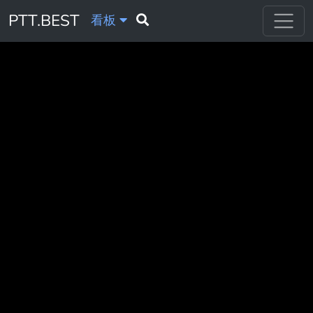
PTT.BEST
看板