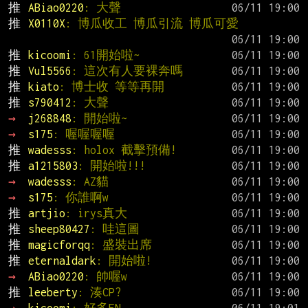
推 
ABiao0220
: 大聲
推 
X0110X
: 博瓜收工 博瓜引流 博瓜可愛
推 
kicoomi
: 61開始啦~
推 
Vul5566
: 這次有人要裸奔嗎
推 
kiato
: 博士收 等等再開
推 
s790412
: 大聲
→ 
j268848
: 開始啦~
→ 
s175
: 喔喔喔喔
推 
wadesss
: holox 截擊預備!
推 
a1215803
: 開始啦!!!
→ 
wadesss
: AZ貓
→ 
s175
: 你誰啊w
推 
artjio
: irys真大
推 
sheep80427
: 哇這圖
推 
magicforqq
: 盛裝出席
推 
eternaldark
: 開始啦!
→ 
ABiao0220
: 帥喔w
推 
leeberty
: 湊CP?
→ 
kicoomi
: 好多EN