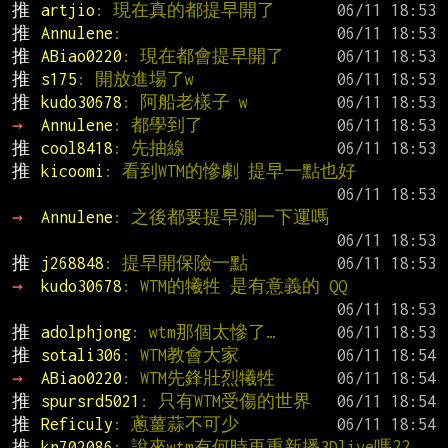
推 
artjio
: 現在真的都提早開了
推 
Annulene
:
推 
ABiao0220
: 現在都會提早開了
推 
s175
: 開放進場了w
推 
kudo30678
: 阿船老樣子 w
→ 
Annulene
: 都學到了
推 
cool8418
: 先抽線
推 
kicoomi
: 看到WTM的慘劇 提早一點也好
→ 
Annulene
: 之後都要提早測一下運嗎
推 
j268848
: 提早開保險一點
→ 
kudo30678
: WTM的犧牲 是有意義的 QQ
推 
adolphjong
: wtm那個太慘了…
推 
sotali306
: WTM教會大家
→ 
ABiao0220
: WTM先鋒壯烈犧牲
推 
spursrd5021
: 只有WTM受傷的世界
推 
Reficuly
: 蔥薑蒜不可少
推 
kn702086
: 說來wtm有何時再重新播3Dlive嗎??