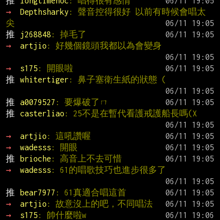
推 
longtimenoc
: 唱得很有感情
→ 
Depthsharky
: 聲音控得很好 以前有時候會唱太
尖
推 
j268848
: 掉毛了
→ 
artjio
: 好幾個鏡頭我都以為會變身
→ 
s175
: 開眼啦
推 
whitertiger
: 鼻子塞衛生紙的狀態 (
推 
a0079527
: 要爆破了ㄇ
推 
casterliao
: 25不是在暫代看護戒護船長嗎(X
→ 
artjio
: 這吼讚喔
→ 
wadesss
: 開眼
推 
brioche
: 高音上不去可惜
→ 
wadesss
: 61的唱歌技巧也進步很多了
推 
bear7977
: 61真適合唱這首
→ 
artjio
: 故意沒上的吧，不同唱法
→ 
s175
: 帥什麼啦w