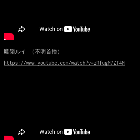
鷹嶺ルイ （不明首播）

https://www.youtube.com/watch?v=zRfugM7ZT4M