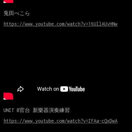
兎田ぺこら

https://www.youtube.com/watch?v=16UllAUvHNw
UNIT B官台 新樂器演奏練習

https://www.youtube.com/watch?v=IFAa-cQxDwA