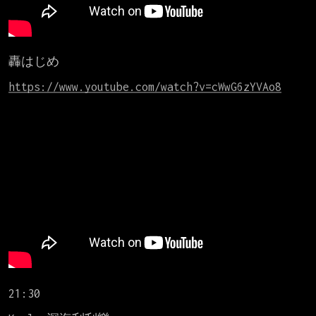
轟はじめ

https://www.youtube.com/watch?v=cWwG6zYVAo8
21:30
