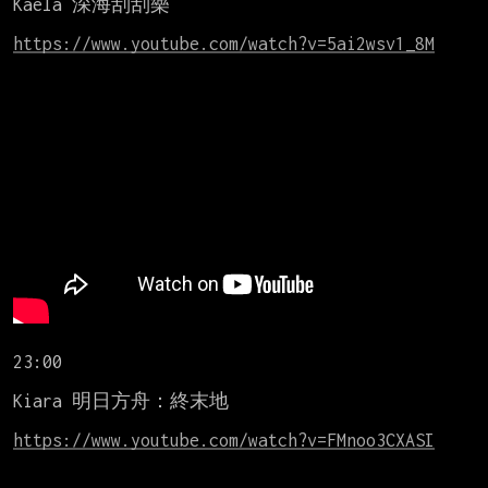
Kaela 深海刮刮樂

https://www.youtube.com/watch?v=5ai2wsv1_8M
23:00

Kiara 明日方舟：終末地

https://www.youtube.com/watch?v=FMnoo3CXASI