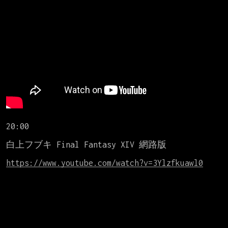
20:00

白上フブキ Final Fantasy XIV 網路版

https://www.youtube.com/watch?v=3Ylzfkuawl0