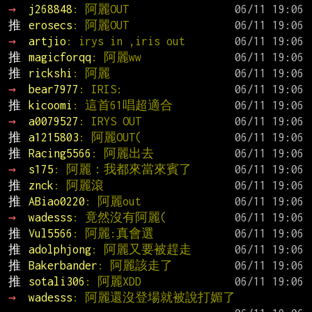
→ 
j268848
: 阿麗OUT
推 
erosecs
: 阿麗OUT
→ 
artjio
: irys in ,iris out
推 
magicforqq
: 阿麗ww
推 
rickshi
: 阿麗
→ 
bear7977
: IRIS:
推 
kicoomi
: 這首61唱超適合
→ 
a0079527
: IRYS OUT
推 
a1215803
: 阿麗OUT(
推 
Racing5566
: 阿麗出去
→ 
s175
: 阿麗：我都來當來賓了
推 
znck
: 阿麗滾
推 
ABiao0220
: 阿麗out
→ 
wadesss
: 竟然沒有阿麗(
推 
Vul5566
: 阿麗:真會選
推 
adolphjong
: 阿麗又要被趕走
推 
Bakerbander
: 阿麗該走了
推 
sotali306
: 阿麗XDD
→ 
wadesss
: 阿麗還沒登場就被說打媚了