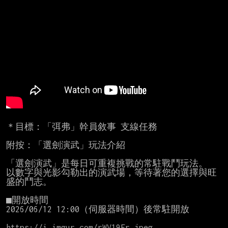
＊目標：「弭弗」幹員敘事 支線任務

附按：「選劍演武」玩法介紹

「選劍演武」是每日可重複挑戰的常駐戰鬥玩法。

以數字與光影勾勒出的演武場，等待著您的選擇與旺
盛的鬥志。

■開放時間

2026/06/12 12:00（伺服器時間）後常駐開放

https://i.imgur.com/rWV19Fr.jpeg