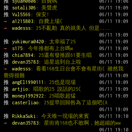
推 
syuan0808
: 自費嗎
推 
sotali306
: 美聲虎
推 
Vul5566
: 保安!
→ 
a1215803
: 自費上場(
→ 
wadesss
: 25不亂動 真的就美人 但是....
推 
yukimura0420
: 太幸福了25
→ 
s175
: 今年推都有上台嗎w
推 
chia7894
: 25還有發推跟61要生唱
推 
devan35783
: 追星追到台上啦
→ 
wadesss
: 看看168生日台會不會有星街( 雖然我
覺得很難
推 
angEl1990111
: 25也是現場
推 
artjio
: 唱歌的25 說話的25(
推 
money1992922
: 25唱歌超猛
推 
casterliao
: 25提早回歸咎為了這個吧(X
推 
RikkaSuki
: 今天唯一現場的來賓
→ 
devan35783
: 星街肯168也不敢啊，她超縮的ww