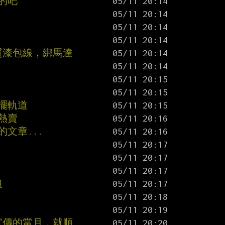
的吧
質漆包線，綁馬達
擺軌道
熱賣
文章...
題
宣傳的當月，就順