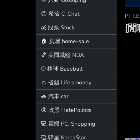
😊 希洽 C_Chat
PTT.
[
💰 股票 Stock
🏠 房屋 home-sale
🏀 美國職籃 NBA
⚾ 棒球 Baseball
👛 省錢 Lifeismoney
🚗 汽車 car
😡 政黑 HatePolitics
💻 電蝦 PC_Shopping
🥰 韓星 KoreaStar