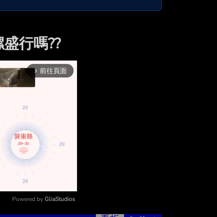
盛行嗎??
前往頁面
arrow_forward_ios
Powered by 
GliaStudios