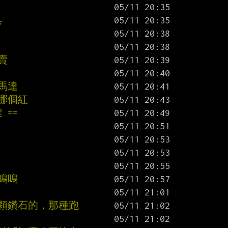
具
賣
拼馬達
哪個紅
==
嗚嗚
兩顆鑽石的，那種跑