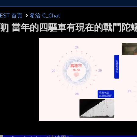
BEST 首頁
希洽 C_Chat
閒聊] 當年的四驅車有現在的戰鬥陀螺