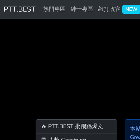
PTT.BEST
熱門專區
紳士專區
敲打政客
NEW
🔥 PTT.BEST 批踢踢爆文
本
Gre
💬 八卦 Gossiping