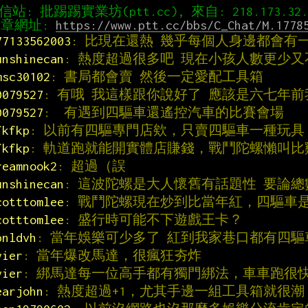
章網址: 
https://www.ptt.cc/bbs/C_Chat/M.1778
77133562003
: 比現在還熱 幾乎每個人身邊都會有
unshinecan
: 熱度超過很多吧 現在小孩人數更少
msc30102
: 書局都會賣 然後一定愛配工具箱
0079527
: 有哦 我這樣跟你說好了 應該是六七年
0079527
:  有遇到四驅車還遙控汽車的比賽會場
fkfkp
: 以前有四驅專門店欸，只賣四驅車一種玩
fkfkp
: 軌道跑就能開實體店賺錢，戰鬥陀螺懶叫比
reamnook2
: 超過（誤
unshinecan
: 這波陀螺是大人懷舊有話題性 要論
cotttomlee
: 戰鬥陀螺現在炒到比當年紅，四驅車
cotttomlee
: 盛行時可能不下遊戲王卡？
pnldvh
: 當年娛樂可少多了 紅到我家巷口都有四
vier
: 當年爆改馬達，很瘋狂夯炸
vier
: 綁馬達每一位高手都有獨門綁法，車車跑很
earjohn
: 熱度超過+1，尤其手邊一組工具箱就很潮