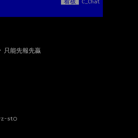
看板
C_Chat
Mute
?
只能先報先贏
