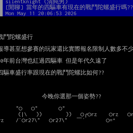
者
silentknight (清純男)
題
[閒聊] 當年的四驅車有現在的戰鬥陀螺盛行嗎?
間
Mon May 11 20:06:53 2026
戰鬥陀螺盛行

報導甚至想參賽的玩家還比實際報名限制人數多不少 
20年前台灣也紅過四驅車 但是年代久遠了

四驅車盛行率跟現在的戰鬥陀螺比如何??

            今晚你選那一個姿勢??
