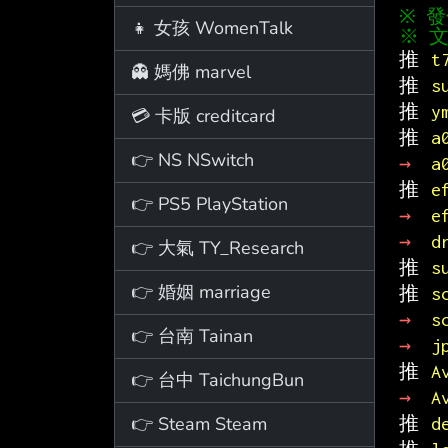
👧 女孩 WomenTalk
※ 文
推 
t
👻 媽佛 marvel
推 
s
推 
y
💳 卡版 creditcard
推 
a
👉 NS NSwitch
→ 
a
推 
e
👉 PS5 PlayStation
→ 
e
→ 
d
👉 大氣 TY_Research
推 
s
👉 婚姻 marriage
推 
s
→ 
s
👉 台南 Tainan
→ 
j
推 
A
👉 台中 TaichungBun
→ 
A
👉 Steam Steam
推 
d