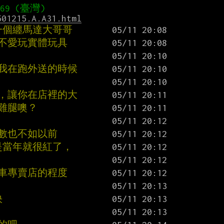
501215.A.A31.html
一個纏馬達大哥哥
又不愛玩實體玩具
前我在跑外送的時候
具，讓你在店裡的大
雞腿噢？
總數也不如以前
是當年就很紅了，
驅車專賣店的程度
快