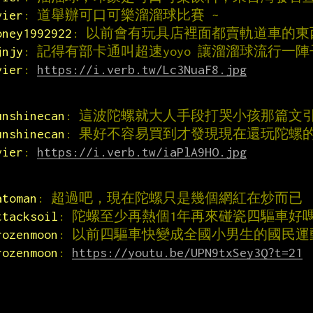
vier
: 道舉辦可口可樂溜溜球比賽 ~
oney1992922
: 以前會有玩具店裡面都賣軌道車的東
jnjy
: 記得有部卡通叫超速yoyo 讓溜溜球流行一陣
vier
: 
https://i.verb.tw/Lc3NuaF8.jpg
unshinecan
: 這波陀螺就大人手段打哭小孩那篇文
unshinecan
: 果好不容易買到才發現現在還玩陀螺
vier
: 
https://i.verb.tw/iaPlA9HO.jpg
atoman
: 超過吧，現在陀螺只是幾個網紅在炒而已
ttacksoil
: 陀螺至少再熱個1年再來碰瓷四驅車好嗎
rozenmoon
: 以前四驅車快變成全國小男生的國民運
rozenmoon
: 
https://youtu.be/UPN9txSey3Q?t=21