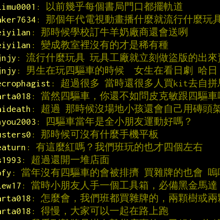
limu0001
: 以前幾乎每個書局門口都擺軌道
aker7634
: 那個年代電視動畫播什麼就流行什麼玩
eiyilan
: 那時候學校訂牛羊奶廠商還會送咧
eiyilan
: 變成教室裡沒有的才是稀有種
jnjy
: 流行什麼玩具 玩具工廠就立刻做盜版的出來
jnjy
: 男生在玩四驅車的時候  女生在看日劇 哈日
ecrophagist
: 超過很多 當時還很多人買kit去自
arta018
: 當然四驅車，你還不如問皮克敏跟四驅車
aideath
: 超過 那時候沒場地小孩還會自己用磚頭架 
hyou2003
: 四驅車當年是全小朋友運動好嗎？
usters0
: 那時候可沒有什麼手機平板
eaturn
: 有這麼紅嗎？我們班玩的也才四個左右
s1993
: 超過還開一堆店面
pfy
: 當年沒有四驅車的會被排擠 買雜牌的也會 嗚
lew17
: 當時小朋友人手一個工具箱，必備黑金馬達
arta018
: 怎麼會，我們班都買雜牌的，兩顆樹或
arta018
: 得慢，大家可以一起在路上跑