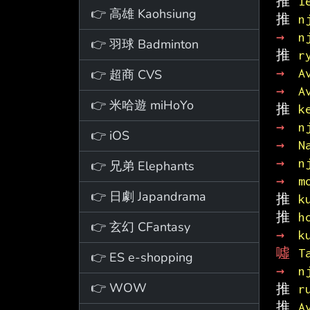
推 
l
👉 高雄 Kaohsiung
推 
n
→ 
n
👉 羽球 Badminton
推 
r
→ 
A
👉 超商 CVS
→ 
A
👉 米哈遊 miHoYo
推 
k
→ 
n
👉 iOS
→ 
N
→ 
n
👉 兄弟 Elephants
→ 
m
👉 日劇 Japandrama
推 
k
推 
h
👉 玄幻 CFantasy
→ 
k
噓 
T
👉 ES e-shopping
→ 
n
👉 WOW
推 
r
推 
A