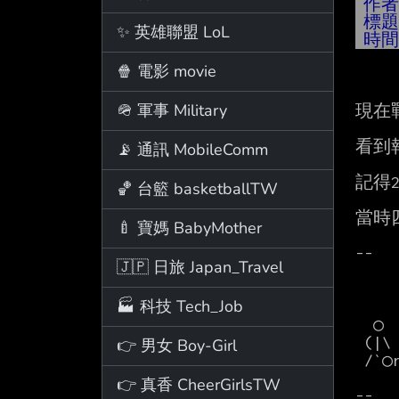
作
標
✨ 英雄聯盟 LoL
時
🍿 電影 movie
🪖 軍事 Military
現在
看到
📡 通訊 MobileComm
記得
🏀 台籃 basketballTW
當時
🍼 寶媽 BabyMother
--

🇯🇵 日旅 Japan_Travel
       
🏭 科技 Tech_Job
  ○       "○   ○"       ○"

 (|\       (|\   ))        ))   ○╭○rz    ○rz   ○rz-st○

👉 男女 Boy-Girl
 /`○rz    /`○r27\"   ○r27\"   ￣′       ○=^

👉 真香 CheerGirlsTW