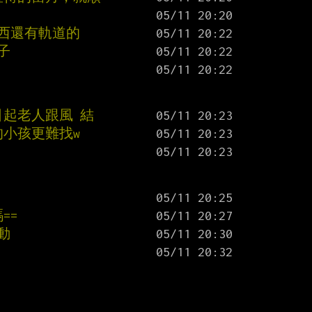
西還有軌道的
子
引起老人跟風 結
的小孩更難找w
==
動