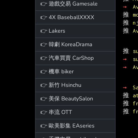
👉 遊戲交易 Gamesale
→ 
A
推 
m
👉 4X BaseballXXXX
推 
n
👉 Lakers
推 
A
👉 韓劇 KoreaDrama
推 
s
👉 汽車買賣 CarShop
→ 
s
→ 
A
👉 機車 biker
👉 新竹 Hsinchu
→ 
S
推 
a
👉 美保 BeautySalon
推 
f
推 
f
👉 串流 OTT
👉 歐美影集 EAseries