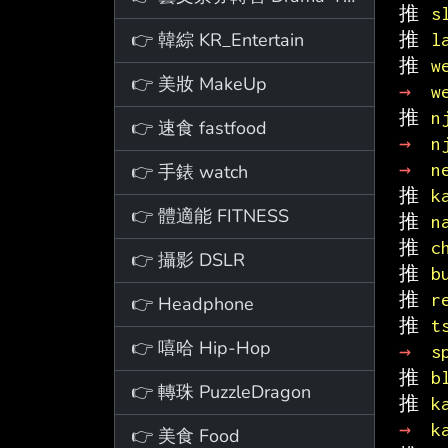
推 
s
👉 韓綜 KR_Entertain
推 
l
推 
w
👉 美妝 MakeUp
→ 
w
推 
n
👉 速食 fastfood
→ 
n
→ 
n
👉 手錶 watch
推 
k
👉 體適能 FITNESS
推 
n
推 
c
👉 攝影 DSLR
推 
b
推 
r
👉 Headphone
推 
t
👉 嘻哈 Hip-Hop
→ 
s
推 
b
👉 轉珠 PuzzleDragon
推 
k
→ 
k
👉 美食 Food