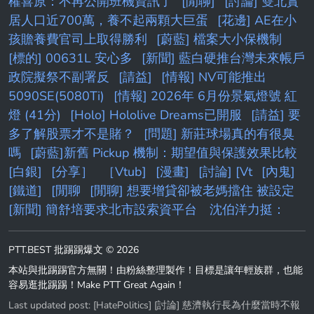
權喜原：不再公開班機資訊了
[閒聊]
[討論] 雙北實
居人口近700萬，養不起兩顆大巨蛋
[花邊] AE在小
孩贍養費官司上取得勝利
[蔚藍] 檔案大小保機制
[標的] 00631L 安心多
[新聞] 藍白硬推台灣未來帳戶
政院擬祭不副署反
[請益]
[情報] NV可能推出
5090SE(5080Ti)
[情報] 2026年 6月份景氣燈號 紅
燈 (41分)
[Holo] Hololive Dreams已開服
[請益] 要
多了解股票才不是賭？
[問題] 新莊球場真的有很臭
嗎
[蔚藍]新舊 Pickup 機制：期望值與保護效果比較
[白銀]
[分享］
［Vtub]
[漫畫]
[討論] [Vt
[內鬼]
[鐵道]
[閒聊
[閒聊] 想要增貸卻被老媽擋住 被設定
[新聞] 簡舒培要求北市設索資平台 沈伯洋力挺：
PTT.BEST 批踢踢爆文 © 2026
本站與批踢踢官方無關！由粉絲整理製作！目標是讓年輕族群，也能
容易逛批踢踢！Make PTT Great Again！
Last updated post:
[HatePolitics] [討論] 慈濟執行長為什麼當時不報