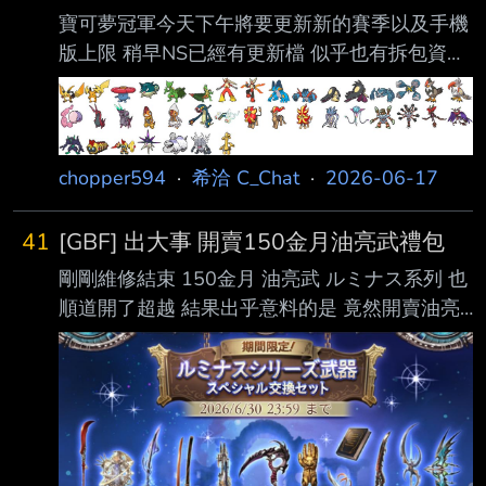
寶可夢冠軍今天下午將要更新新的賽季以及手機
版上限 稍早NS已經有更新檔 似乎也有拆包資料
流出 實際內容以正式推出為準： 新簽證：
https://pbs.twimg.com/media/HK_EUMlWIAAL
DLv.jpg 我大壽司米立龍跟具甲武者等Mega竟然
還沒有簽證... 新道具：
chopper594
·
希洽 C_Chat
·
2026-06-17
https://pbs.twimg.com/media/HK_EVfpXcAA_3
_Y.png 生命寶玉回來囉 新特性： 1. Elevate (懸
41
[GBF] 出大事 開賣150金月油亮武禮包
浮提升?) 寶可夢浮在空中 免疫地面屬性招式 並
剛剛維修結束 150金月 油亮武 ルミナス系列 也
且也不受撒菱 毒菱 黏
順道開了超越 結果出乎意料的是 竟然開賣油亮
武禮包 要價9000羊
http://i.imgur.com/Q3F9emL.jpg 並且附帶3個升
超越階段的新道具 哇靠咧 真的是搶錢不手軟啊
新P = = -- 06/15 17:06