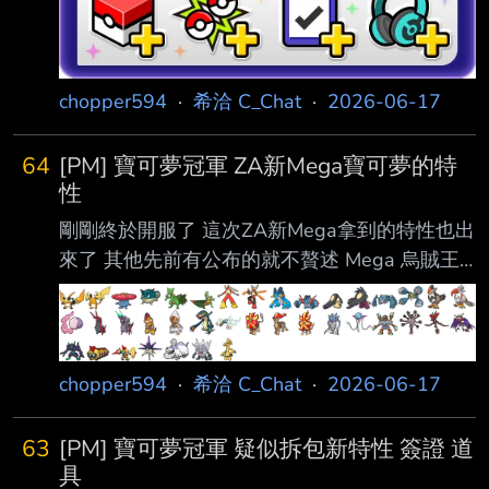
chopper594
·
希洽 C_Chat
·
2026-06-17
64
[PM] 寶可夢冠軍 ZA新Mega寶可夢的特
性
剛剛終於開服了 這次ZA新Mega拿到的特性也出
來了 其他先前有公布的就不贅述 Mega 烏賊王
： 唱反調 Mega 蜈蚣王 ： 硬殼盔甲 Mega 龜足
巨鎧 ： 硬爪 Mega 列陣兵 ： 不服輸 Mega 毒
藻龍 ： 再生力 Mega 頭巾混混 ： 威嚇 Mega
姆克鷹 : 唱反調 --
chopper594
·
希洽 C_Chat
·
2026-06-17
63
[PM] 寶可夢冠軍 疑似拆包新特性 簽證 道
具