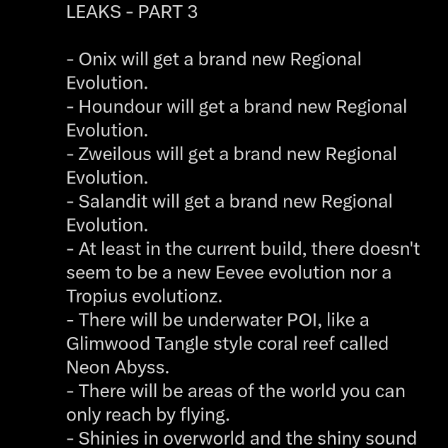
化 還是舊進化型的地區型態還不確定 目前偏向
全新進化 5. 就現階段而言目前沒看到伊布跟熱
帶龍有新的進化 6. 水下有個地圖 稱作Neon
Abyss 可以想成像迷光森林那樣風格的珊瑚礁 7.
有些