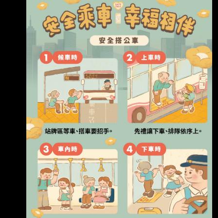
本玩的朋友 他說基本上是可以不用招手 : 但後來
也有看到少部分人說其實還是需要的 : 日本搭公
車可以不用招手？ 請問是真的嗎 之前在日本每
天都搭公車上下班的我 可以回答你的問題： Q1.
在日本搭公車不用招手嗎？ A1. 不用 你只要人
出現在站牌他們就會停靠 司機只要看到站牌附
近好像有人站著或走過來