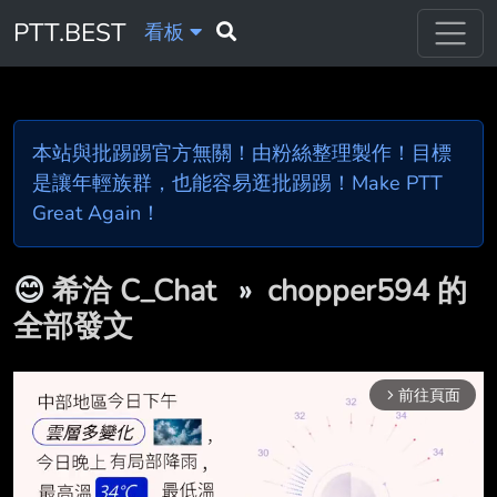
PTT.BEST
看板
本站與批踢踢官方無關！由粉絲整理製作！目標
是讓年輕族群，也能容易逛批踢踢！Make PTT
Great Again！
😊
希洽 C_Chat
»
chopper594 的
全部發文
前往頁面
arrow_forward_ios