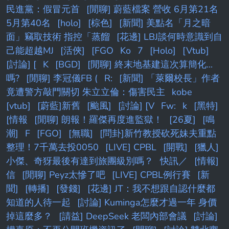
民進黨：假冒元首
[閒聊] 蔚藍檔案 營收 6月第21名
5月第40名
[holo]
[棕色]
[新聞] 美點名「月之暗
面」竊取技術 指控「蒸餾
[花邊] LBJ談何時意識到自
己能超越MJ
[活俠]
[FGO
Ko
7
[Holo]
[Vtub]
[討論] [
K
[BGD]
[閒聊] 終末地基建這次算簡化...
嗎?
[閒聊] 李冠儀FB (
R:
[新聞] 「萊爾校長」作者
竟遭警方敲門關切 朱立立倫：傷害民主
kobe
[vtub]
[蔚藍]新舊
[颱風]
[討論] [V
Fw:
k
[黑特]
[情報
[閒聊] 朗報！羅傑再度進監獄！
[26夏]
[鳴
潮]
F
[FGO]
[無職]
[問卦]新竹教授砍死妹夫重點
整理！7千萬去投0050
[LIVE] CPBL
[開戰]
[獵人]
小傑、奇犽最後有達到旅團級別嗎？
快訊／
[情報]
信
[閒聊] Peyz太慘了吧
[LIVE] CPBL例行賽
[新
聞]
[轉播]
[發錢]
[花邊] JT：我不想跟自認什麼都
知道的人待一起
[討論] Kuminga怎麼才過一年 身價
掉這麼多？
[請益] DeepSeek 老闆內部會議
[討論]