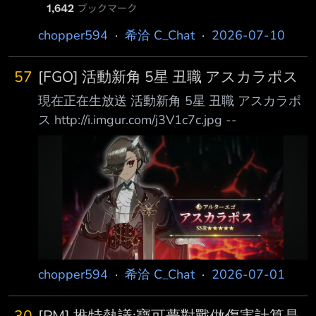
chopper594
·
希洽 C_Chat
·
2026-07-10
57
[FGO] 活動新角 5星 丑職 アスカラポス
現在正在生放送 活動新角 5星 丑職 アスカラポ
ス http://i.imgur.com/j3V1c7c.jpg --
chopper594
·
希洽 C_Chat
·
2026-07-01