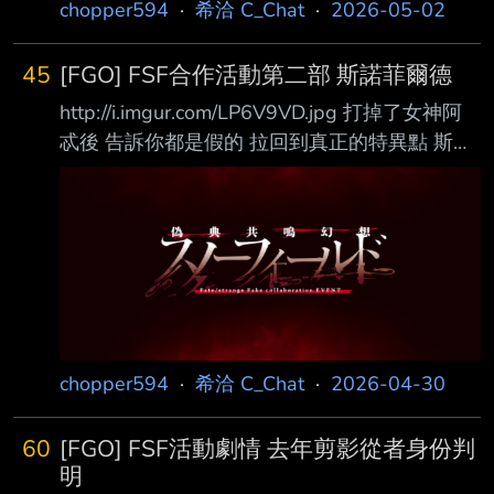
了避免產生蝴蝶效應 影響到那個現在在fsf活動
chopper594
·
希洽 C_Chat
·
2026-05-02
落淚之翼前的自己 可能會害到未來的自己 3. 官
方認證的迦裡
45
[FGO] FSF合作活動第二部 斯諾菲爾德
http://i.imgur.com/LP6V9VD.jpg 打掉了女神阿
忒後 告訴你都是假的 拉回到真正的特異點 斯諾
菲爾德 果然有第二部呢 活動地圖被拉回到FSF
的場地 斯諾菲爾德
http://i.imgur.com/1HSPCah.jpg 跳出來的CM動
畫有看到鮫 跟謎之像女人背影的那個 另外狂信
子在打完女神阿忒要消失時 百貌說妳當下的功
績足以被稱為第20位哈桑 叫做 雪轍的哈桑 並說
要跟其他的哈桑還有初代保密
http://i.imgur.com/CpBCBKs.jpg 這邊還偷嘴術
chopper594
·
希洽 C_Chat
·
2026-04-30
傻是魔豬 笑
60
[FGO] FSF活動劇情 去年剪影從者身份判
明