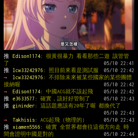
推 
Edison1174
: 很黃很暴力 看看那些二遊 該管管
了
推 
lcw33242976
: 照目前來看是測試服
→ 
lcw33242976
: 不排除未來被某些國家的某些團體
接納喔
→ 
Edison1174
: 中國ACG就不該起飛
推 
e3633577
: 確實，該好好管制了
推 
gininder
: 這話題應該有20年了喔 都換代了
→ 
Takhisis
: ACG起飛（物理的）
推 
xiamen5566
: 確實 全世界都會往這個方向走 時
間會證明中國是對的