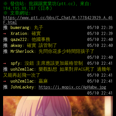
※ 發信站: 批踢踢實業坊(ptt.cc), 來自: 
※ 文章網址: 
https://www.ptt.cc/bbs/C_Chat/M.1778423929.A.46
F.html
推 
bumerang
: 丸子
→ 
Xration
: 確實
推 
qazw222
: 他國事務
推 
akway
: 確實 該管制了
推 
MrSherlock
: 先問你花多少時間陪孩子了
→ 
spfy
: 沒錯 主席應該更加嚴格管制
推 
uohZemllac
: 樂觀點想 如果對岸ACG死了 過幾年
又能再起飛一次了
→ 
uohZemllac
: 贏麻
推 
JohnLackey
: 
https://i.mopix.cc/ApHabw.jpg