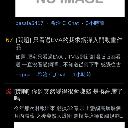
basala5417
·
希洽 C_Chat
·
3小時前
67
[問題] 只看過EVA的我求鋼彈入門動畫作
品
如題 肥宅只看過EVA，TV版到新劇場版版都看
過 一直沒看過鋼彈，不知道從何下手 感覺從古
早第一部作品追很可能會因為畫風棄劇 有推薦
bqpoa
·
希洽 C_Chat
·
1小時前
的入門作品嗎？感謝大德 --
爆
[閒聊] 你齁突然變得很會賺錢 是換高層了
嗎
今年那次財報出來 虧損32億 加上懲罰高層幾個
月內減薪 之後突然大爆衝 齁樓夢這種長線規劃
的就算了 現在這波T-shirt出來 又很多粉絲要買買