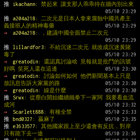
推 
ikachann
: 禁起來 讓支那人乖乖待在牆內別出來
推 
a204a218
: 二次元是日本人拿來腐蝕中國共產主
義接班人的精神毒藥
→ 
a204a218
: ，建議中國全面禁止二次元
推 
lillardfor3
: 不給沉迷二次元 就改成沉迷黃賭
毒了
→ 
greatodin
: 還認真討論啥 見報就是批鬥的訊號
好嗎 笑死人還在這邊
→ 
greatodin
: 討論如何如何 他們新聞基本上只是
放訊息告訴大家黨的路
→ 
greatodin
: 線是什麼
推 
Srwx
: 從塵白開始繼續鐵拳下一家阿 我要看血流
成河
→ 
Scarlett888
: 有種全禁
推 
bnd0327
: 贏麻了
推 
e3633577
: 其他國家跟上至少還會有反抗，對岸
只有跪下去一途