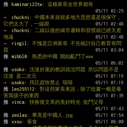
推 
kaminari22tw
: 這種家長全世界都有
→ 
chuckni
: 中國本來就很多地方思想還是很保守，
它們太大了，一線跟
→ 
chuckni
: 二線以後的城市邏輯和習慣就已經天差
地遠
→ 
ringil
: 不愧是亞洲家長 不先檢討自己教育有問
題
推 
mibbl0
: 熟悉的中國 開始亂鬥了www
推 
usoko
: 沈迷於黨的教訓就沒問題 所以問題不是
沈迷 是二次元
→ 
usoko
: 拜託趕快禁止 嘻嘻
推 
leo255112
: 對這些家長來說，除了唸書一概是毒
害我孩子的東西
推 
vinca
: 快恢復文革的美好時光 批鬥父母
推 
zeolas
: 畢竟是中國人.jpg
推 
xxxu
: 雀食