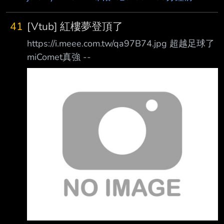
41
[Vtub] 紅樓夢登頂了
https://i.meee.com.tw/qa97B74.jpg 超越足球了
miComet真強 --