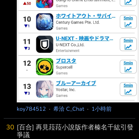
koy784512
·
希洽 C_Chat
·
1小時前
30
[百合] 再見菈菈小說版作者榛名千紘引發
爭議