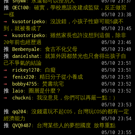
推 
shyww
: 永遠都可以怪別人
推 
OEC100
: 確實，學校應該改建成監獄，反正做習
一樣
→ 
kusotoripeko
: 沒說錯，小孩子性癖可能5歲不
到，就被養成了
→ 
kusotoripeko
: 雖然家長也許沒想到這個，除非
20年前也經歷過
推 
Benbenyale
: 食古不化父母
推 
danielshat
: 就算外因都禁光也只會得出孩子自
己不爭氣的結論
→ 
rickey1270
: 白癡
→ 
fenix220
: 精日分子從小養成
→ 
bobby4755
: 焚書坑宅
推 
laio
: 圈層是什麼？
→ 
chuckni
: 我沒意見，你們可以再嚴一點：）
推 
qq204
: 沒錢還玩不起COS，台灣玩COS的都有一定
經濟能力
推 
QVQ9487
: 台灣某些人的夢想國度 放尊重點