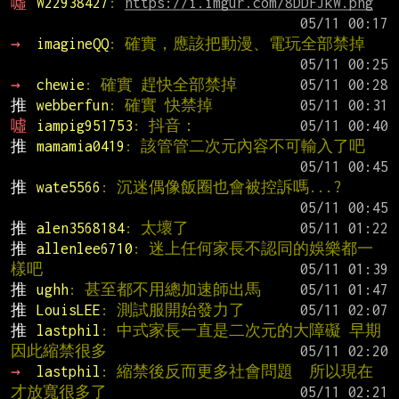
噓 
W22938427
: 
https://i.imgur.com/8DDFJkW.png
→ 
imagineQQ
: 確實，應該把動漫、電玩全部禁掉
→ 
chewie
: 確實 趕快全部禁掉
推 
webberfun
: 確實 快禁掉
噓 
iampig951753
: 抖音：
推 
mamamia0419
: 該管管二次元內容不可輸入了吧
推 
wate5566
: 沉迷偶像飯圈也會被控訴嗎...?
推 
alen3568184
: 太壞了
推 
allenlee6710
: 迷上任何家長不認同的娛樂都一
樣吧
推 
ughh
: 甚至都不用總加速師出馬
推 
LouisLEE
: 測試服開始發力了
推 
lastphil
: 中式家長一直是二次元的大障礙 早期
因此縮禁很多
→ 
lastphil
: 縮禁後反而更多社會問題  所以現在
才放寬很多了