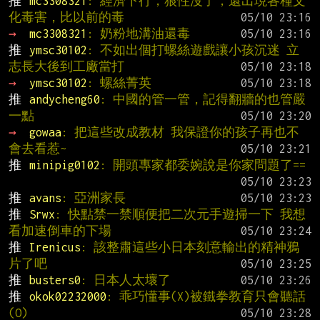
推 
mc3308321
: 經濟下行，狼性沒了，還出現各種文
化毒害，比以前的毒
→ 
mc3308321
: 奶粉地溝油還毒
推 
ymsc30102
: 不如出個打螺絲遊戲讓小孩沉迷 立
志長大後到工廠當打
→ 
ymsc30102
: 螺絲菁英
推 
andycheng60
: 中國的管一管，記得翻牆的也管嚴
一點
→ 
gowaa
: 把這些改成教材 我保證你的孩子再也不
會去看惹~
推 
minipig0102
: 開頭專家都委婉說是你家問題了==
推 
avans
: 亞洲家長
推 
Srwx
: 快點禁一禁順便把二次元手遊掃一下 我想
看加速倒車的下場
推 
Irenicus
: 該整肅這些小日本刻意輸出的精神鴉
片了吧
推 
busters0
: 日本人太壞了
推 
okok02232000
: 乖巧懂事(X)被鐵拳教育只會聽話
(O)