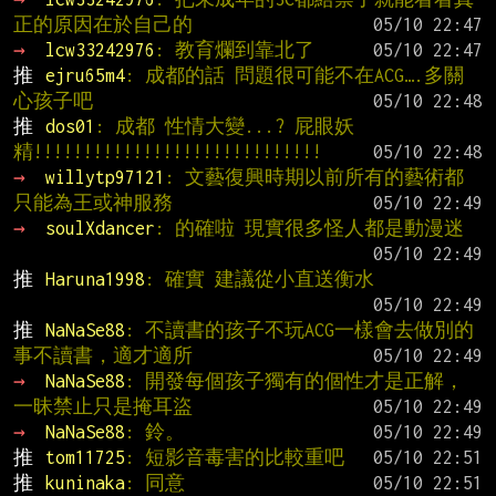
正的原因在於自己的
→ 
lcw33242976
: 教育爛到靠北了
推 
ejru65m4
: 成都的話 問題很可能不在ACG….多關
心孩子吧
推 
dos01
: 成都 性情大變...? 屁眼妖
精!!!!!!!!!!!!!!!!!!!!!!!!!!!!!
→ 
willytp97121
: 文藝復興時期以前所有的藝術都
只能為王或神服務
→ 
soulXdancer
: 的確啦 現實很多怪人都是動漫迷
推 
Haruna1998
: 確實 建議從小直送衡水
推 
NaNaSe88
: 不讀書的孩子不玩ACG一樣會去做別的
事不讀書，適才適所
→ 
NaNaSe88
: 開發每個孩子獨有的個性才是正解，
一昧禁止只是掩耳盜
→ 
NaNaSe88
: 鈴。
推 
tom11725
: 短影音毒害的比較重吧
推 
kuninaka
: 同意