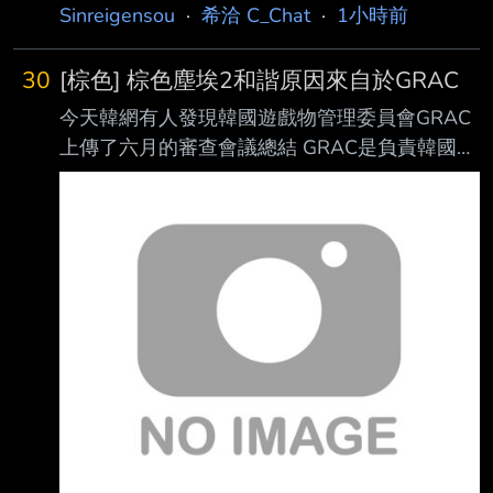
Sinreigensou
·
希洽 C_Chat
·
1小時前
30
[棕色] 棕色塵埃2和諧原因來自於GRAC
今天韓網有人發現韓國遊戲物管理委員會GRAC
上傳了六月的審查會議總結 GRAC是負責韓國遊
戲審查分級的部門
https://arca.live/b/browndust2/179159019?
mode=best&p=1 PDF檔：
https://bely.cc/tl5l5Q
https://i.verb.tw/lGqCdaZh.jpg 棕2wiki有幫忙翻
譯跟總結
https://www.gamekee.com/zsca2/715916.html
先放總結： 根據會議記錄披露的程序，該決議
目前處於行政處