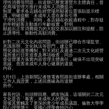
理性消費等問題，街道辦已壓實運營方主體責任，督
促商場管理方推行未成年人消費提示

制度，要求各店鋪在經營場所顯著位置張貼提示標
識，明確提醒「未成年人需在家長引導

下理性消費」。同時，各店鋪在收銀過程中，對存疑
的年輕顧客主動進行年齡核實，對明

顯超出正常消費能力的大額交易加以關注和提醒，防
止誘導性、衝動性高額消費。

針對二次元文化內容問題，街頭辦已聯合市場監管、
意識形態、文化執法等部門，建立常

態化連結巡查機制，對天府紅及週邊二次元文化經營
場所進行日常巡查及專項檢查；同步

督促營運方落實內容管理主體責任，確保不出現突破
底線、危害未成年人身心健康的違規

內容。

5月9日，上游新聞記者致電春熙路街道辦事處，相關
工作人員證實，上述回應確為街道辦

所作。

家長控訴、街頭辦回應、網友熱議，這場關於二次元
文化是否「毒害」未成年人的爭論，

背後其實觸及了更深的青少年成長議題。倫敦大學學
院心理學博士、英國心理學會特許心
