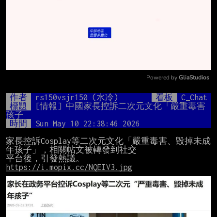
Powered by 
GliaStudios
Mute
作者
rs150vsjr150 (水冷)
看板
C_Chat
標題
[情報] 中國家長控訴二次元文化「嚴重毒害
孩子
時間
Sun May 10 22:38:46 2026
家長控訴Cosplay等二次元文化「嚴重毒害、毀掉未成
年孩子」，相關帖文被轉發到社交

https://i.mopix.cc/NQEIV3.jpg