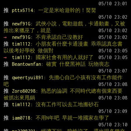
推 
pttx6714
: 一定是米哈遊幹的！胬胬
推 
newf91G
: 武俠小說，電動遊戲，卡通動畫，又被
推出來獵巫了，就是
→ 
newf91G
: 不肯承認自己沒教好
推 
tim1112
: 小朋友看什麼卡通漫畫 乖乖認真念書
以後考好學校 做個對
→ 
tim1112
: 國家社會有用的人就好了
推 
Beantownfan
: 確實 什麼黑神話 玩物喪志
推 
qweertyui891
: 先擔心自己小孩有沒有工作能作
吧
推 
Zoro80298
: 熟悉的論調 不同時代總有個東西要
被抓出來甩鍋
推 
tim1112
: 沒有工作可以去工地搬砂石
推 
iam0718
: 不用N年吧 早就一堆國家在學了