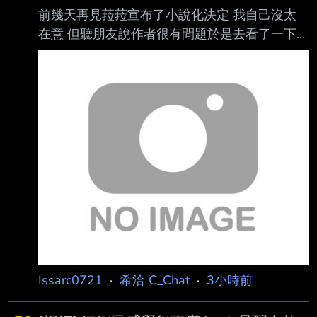
前幾天再見菈菈宣布了小說化決定 我自己沒太
在意 但聽朋友說作者很有問題於是去看了一下
作者是榛名千紘 (神奈士郎)
https://pbs.twimg.com/media/HO5CnmqawAA
eMBu?format=png 這作者我是這次事件才知道
他的 相信各位應該比我熟 簡單來說就是拿經典
百合作品神無月的巫女的腳色名稱 改寫成2女追
1男(原本是男幫女A追女B) (感謝westgatepark
大補充說明) 作品本身對女性描寫相當刻板和歧
視 還有百合全否定的發言 然後小說化的那篇貼
文下面一整排都表示「找這
Issarc0721
·
希洽 C_Chat
·
3小時前