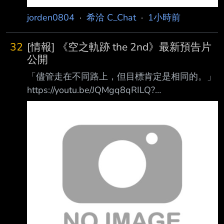
jorden0804
·
希洽 C_Chat
·
1小時前
32
[情報] 《空之軌跡 the 2nd》最新預告片
公開
「儘管走在不同路上，但目標肯定是相同的。」
https://youtu.be/JQMgq8qRILQ?
si=IxGBpDhYRSL2jHw_ 見證利貝爾王國的最大
危機，重繫斷絕的羈絆！ 即將於下個月(9/17)與
全球同步推出，以《英雄傳說 空之軌跡SC》為
基礎的王道劇情RPG 第二部作完全重製版《空
之軌跡 the 2nd》最新預告片公開。 --