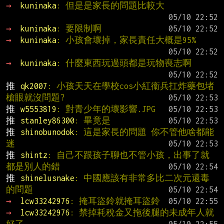
→ 
kuninaka
: 但是是家長的問題比較大
→ 
kuninaka
: 要限制啊
→ 
kuninaka
: 小孩會壞掉，家長責任大概是95%
→ 
kuninaka
: 什麼東西玩過頭都是玩物喪志啊
推 
qk2007
: 小孩天天在學校cos小紅衞兵扛炸藥包堵
槍眼就沒問題?
推 
w5553819
: 對青少年的壞影響.JPG
推 
stanley86300
: 畢竟是
推 
shinobunodok
: 這是家長的問題 你不管他啥都能
迷
推 
shintz
: 自己不跟孩子聊也不管小孩，出事了就
都是別人的錯
推 
shinelusnake
: 中國應該有非常多比二次元還毒
的問題
→ 
lcw33242976
: 掩耳盜鈴就掩耳盜鈴
→ 
lcw33242976
: 禁掉耗稅金又拖後腿的未成年人就
好了