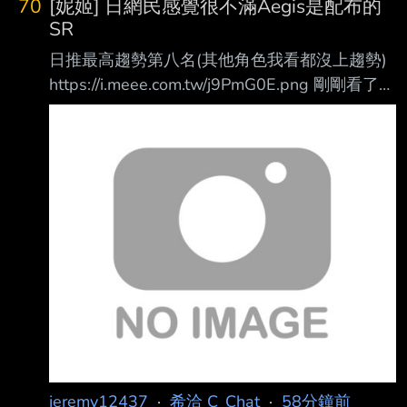
70
[妮姬] 日網民感覺很不滿Aegis是配布的
SR
日推最高趨勢第八名(其他角色我看都沒上趨勢)
https://i.meee.com.tw/j9PmG0E.png 剛剛看了一
下，發布好幾個小時了還在趨勢裡(還在燒)
https://i.meee.com.tw/KhFgE5A.png 推特約兩千
多條推文 大多負面
https://i.meee.com.tw/KCPj8ju.png (我知道用ア
イギス當關鍵字會混進千年戰爭啦， 但我搜了
一下，這幾個小時的貼文談到アイギス應該九成
九都是在談P3的這隻) 官方的推特底下一大堆不
滿的推文 https://i.mee
jeremy12437
·
希洽 C_Chat
·
58分鐘前