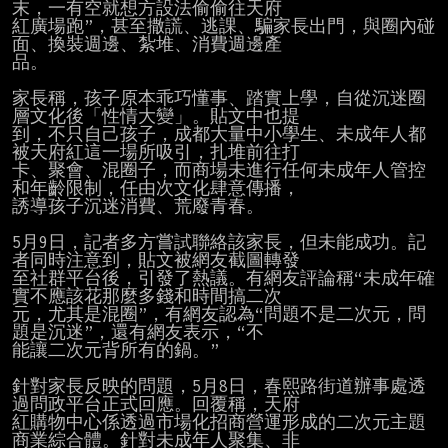
末，一有空就想方設法偷偷往天府

紅廣場跑”，甚至撒謊、逃課、騙家長出門，與圈內碰
面、換裝週邊、紮堆、消費週邊產

品。

家長稱，孩子原本乖巧懂事、踏實上學，自從沉迷圈
層文化後「性情大變」。貼文中也提

到，不只自己孩子，成都大量中小學生、未成年人都
被天府紅這一場所吸引，扎堆前往打

卡、聚會、混圈子，而商場未進行任何未成年人管控
和年齡限制，任由次文化肆意傳播，

誘導孩子沉迷消費、荒廢青春。

5月9日，記者多方嘗試聯絡該家長，但未能成功。記
者同時注意到，貼文被網友截圖轉發

至社群平台後，引發了熱議。有網友評論稱“未成年確
實不應該花那麼多錢和時間搞二次

元，尤其是混圈”，有網友認為“問題不是二次元，問
題是沉迷”，還有網友表示，“不

能讓二次元背所有的鍋。”

針對家長反映的問題，5月8日，春熙路街道辦事處透
過問政平台正式回應。回覆稱，天府

紅購物中心係透過市場化招商營運形成的二次元主題
商業綜合體。針對未成年人聚集、非
