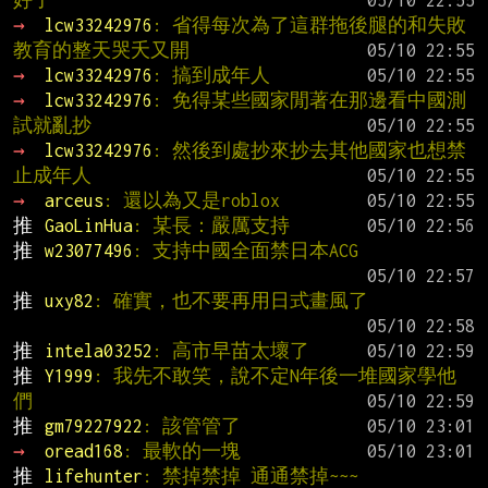
→ 
lcw33242976
: 省得每次為了這群拖後腿的和失敗
教育的整天哭夭又開
→ 
lcw33242976
: 搞到成年人
→ 
lcw33242976
: 免得某些國家閒著在那邊看中國測
試就亂抄
→ 
lcw33242976
: 然後到處抄來抄去其他國家也想禁
止成年人
→ 
arceus
: 還以為又是roblox
推 
GaoLinHua
: 某長：嚴厲支持
推 
w23077496
: 支持中國全面禁日本ACG
推 
uxy82
: 確實，也不要再用日式畫風了
推 
intela03252
: 高市早苗太壞了
推 
Y1999
: 我先不敢笑，說不定N年後一堆國家學他
們
推 
gm79227922
: 該管管了
→ 
oread168
: 最軟的一塊
推 
lifehunter
: 禁掉禁掉 通通禁掉~~~