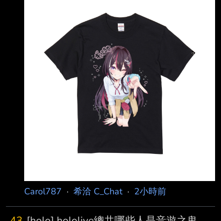
買了 https://i.urusai.cc/lZZPZ.jpg
https://i.urusai.cc/3rl12.png
https://i.urusai.cc/PzGjK.jpg
https://i.urusai.cc/yC6gk.jpg
https://i.urusai.cc/Mncfj.jpg 你齁突然變得很會賺
錢 是董事會議時被提醒了嗎 還是有換營運高
Carol787
·
希洽 C_Chat
·
2小時前
43
[holo] hololive總共哪些人是音遊之鬼