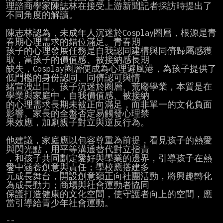
理諮商學家陳誌林在接受上游新聞記者採訪時提出了
不同角度的解讀。

陳志林認為，未成年人沉迷於Cosplay圈層，根源是青
春期心理需求的錯位滿足。青春期

孩子的心理發展任務是自我認同建構與同儕歸屬感獲
取，當孩子的價值感、被接納感長期

缺失，Cosplay圈層便成為心理避風港，為孩子提供了
低門檻的身份認同、同儕認可與情

緒宣洩出口。孩子沉迷於圈層、荒廢學業，本質是在
學業與家庭中，自我價值感、被接納

的心理需求長期未被正向滿足，而非單一的文化負面
影響。家長的全盤否定易觸發心理禁

果效應，加劇親子對立與逆反行為。

他建議，家庭應以包容尊重為前提，看見孩子的熱愛
與閃光點，用平等溝通替代對立指責

，和孩子共同劃定愛好與學業的邊界，引導孩子在熱
愛中涵養創意與責任；學校應搭建多

元成長舞台，開設創意類正向社團活動，將興趣轉化
為成長動力；商場與社會運動者協同

保護打造健康的文化空間，使守護者向上的空間，應
當引導給青少年社會運動。
