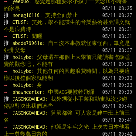
→ 
yeeouo
: 感覺是那種要求小孩子一天念16小時書
的家長
推 
noreg10116
: 支持全面禁止
推 
CTUST
: 笑死，學不能謀生的音樂藝術甚至課文就
不是浪費時
→ 
CTUST
: 間喔
推 
abcde79961a
: 自己沒本事教就怪東怪西，畢竟是
亞洲父母
推 
holiybo
: 父母還在那個上大學前只能讀書吃飯睡
覺的觀念吧，不能有
→ 
holiybo
: 其他任何的興趣浪費時間，以為只要這
樣以後整個家就能翻
→ 
holiybo
: 身
→ 
shawncarter
: 中國ACG要被幹飛囉
推 
JASONGOAHEAD
: 我外甥從小手遊和動畫就沒少碰 
傳說對決比我們這些
→ 
JASONGOAHEAD
: 舅舅都強 可人家是建中班上前三
名
→ 
JASONGOAHEAD
: 他就是宅宅之光 上次去日本他看
上一尊幾萬日幣的