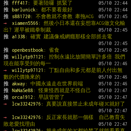
推 
fff417
: 要著陸囉 抓緊了
推 
barlunick
: 都不要看最好
推 
s881720
: 不會教就不會教 牽拖ACG
→ 
xiamen5566
: 然後小日本還在妄想靠ACG做文化輸
出? 遲早被鐵拳制裁
推 
a1338
: 確實 建議像戒網癮那樣全部抓去電
推 
openbestbook
: 雀食
推 
willytp97121
: 控制永遠比放開簡單許多倍 我們
現在能享受到的每一
→ 
willytp97121
: 丁點自由和多元都是前人付出無
數的代價換來的
推 
akway
: 中國永遠走在世界前端
推 
NaNaSe88
: 怪東怪西就是不怪自己
推 
orca1912
: 早該管管了
→ 
lcw33242976
: 真要說直接禁止未成年碰3C就好了
→ 
lcw33242976
: 反正家長就那一個樣  自己教育失
敗老愛找理由
→ 
lcw33242976
: 把未成年的3C都給禁了就能看看真