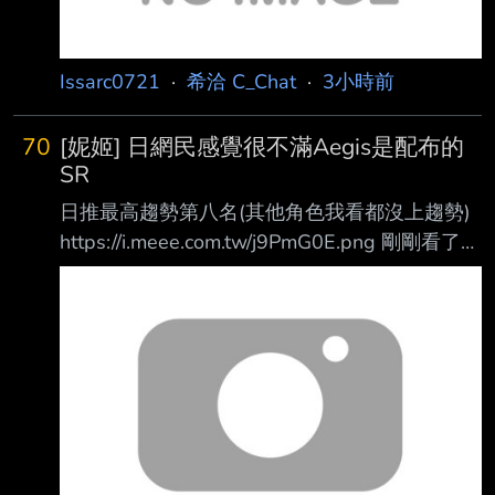
Issarc0721
·
希洽 C_Chat
·
3小時前
70
[妮姬] 日網民感覺很不滿Aegis是配布的
SR
日推最高趨勢第八名(其他角色我看都沒上趨勢)
https://i.meee.com.tw/j9PmG0E.png 剛剛看了一
下，發布好幾個小時了還在趨勢裡(還在燒)
https://i.meee.com.tw/KhFgE5A.png 推特約兩千
多條推文 大多負面
https://i.meee.com.tw/KCPj8ju.png (我知道用ア
イギス當關鍵字會混進千年戰爭啦， 但我搜了
一下，這幾個小時的貼文談到アイギス應該九成
九都是在談P3的這隻) 官方的推特底下一大堆不
滿的推文 https://i.mee