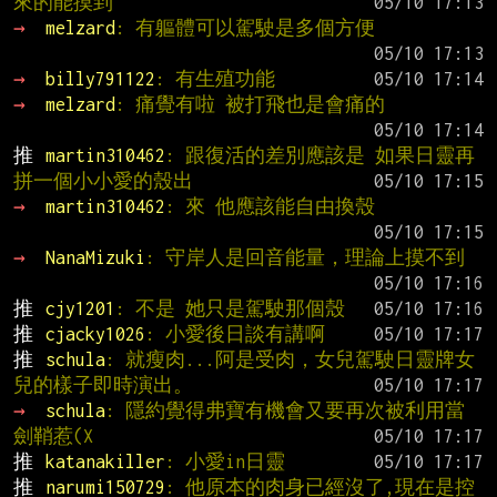
來的能摸到
→ 
melzard
: 有軀體可以駕駛是多個方便
→ 
billy791122
: 有生殖功能
→ 
melzard
: 痛覺有啦 被打飛也是會痛的
推 
martin310462
: 跟復活的差別應該是 如果日靈再
拼一個小小愛的殼出
→ 
martin310462
: 來 他應該能自由換殼
→ 
NanaMizuki
: 守岸人是回音能量，理論上摸不到
推 
cjy1201
: 不是 她只是駕駛那個殼
推 
cjacky1026
: 小愛後日談有講啊
推 
schula
: 就瘦肉...阿是受肉，女兒駕駛日靈牌女
兒的樣子即時演出。
→ 
schula
: 隱約覺得弗寶有機會又要再次被利用當
劍鞘惹(X
推 
katanakiller
: 小愛in日靈
推 
narumi150729
: 他原本的肉身已經沒了,現在是控