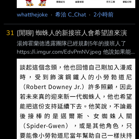
whatthejoke
·
希洽 C_Chat
·
2小時前
31
[閒聊] 蜘蛛人的新接班人會希望誰來演
湯姆霍蘭德透露團隊已經規劃5年的接班人了
https://i.imgur.com/EdvPmNV.jpeg 他說如果能
接棒的話他最希望的人16歲的是歐文庫柏 --