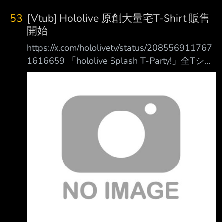
規格的硬體配置。 在顯示記憶
53
[Vtub] Hololive 原創大量宅T-Shirt 販售
開始
https://x.com/hololivetv/status/208556911767
1616659 「hololive Splash T-Party!」全Tシャ
ツラインナップ公開 「タレントプロデュー
ス」48種を含む、85種の個性豊かなTシャツが
大集合 オンライン販売も同時にスタート 8月
13日からのシブツタ展示では、実物が確認でき
ます https://holo-t-party.paintory.com/ --------
不放棄的心捏 https://holo-t-party.paintory.co