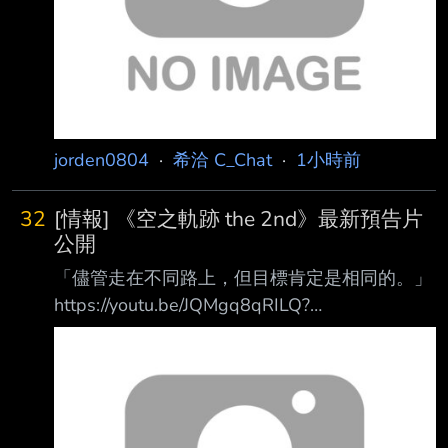
https://www.gamekee.com/zsca2/715916.html
先放總結： 根據會議記錄披露的程序，該決議
目前處於行政處
jorden0804
·
希洽 C_Chat
·
1小時前
32
[情報] 《空之軌跡 the 2nd》最新預告片
公開
「儘管走在不同路上，但目標肯定是相同的。」
https://youtu.be/JQMgq8qRILQ?
si=IxGBpDhYRSL2jHw_ 見證利貝爾王國的最大
危機，重繫斷絕的羈絆！ 即將於下個月(9/17)與
全球同步推出，以《英雄傳說 空之軌跡SC》為
基礎的王道劇情RPG 第二部作完全重製版《空
之軌跡 the 2nd》最新預告片公開。 --