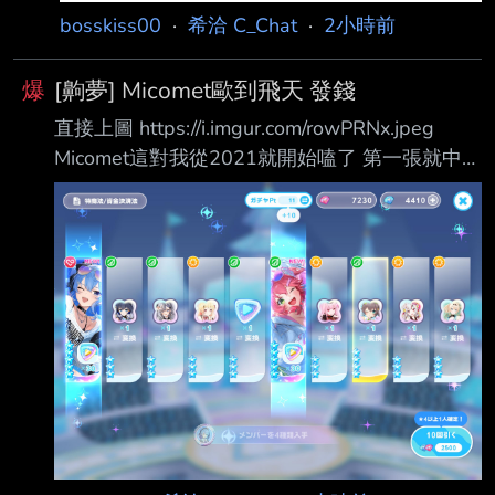
bosskiss00
·
希洽 C_Chat
·
2小時前
爆
[齁夢] Micomet歐到飛天 發錢
直接上圖 https://i.imgur.com/rowPRNx.jpeg
Micomet這對我從2021就開始嗑了 第一張就中彗
醬的時候就從椅子上跳起來了 沒想到後面還一張
藍轉彩出咪口 直接11抽畢業 當然身為星詠我應
該會繼續抽滿凸就是了 不過太歐了還是發個錢
推文喜歡這次的Sui還是35 晚上抽50p*50 --