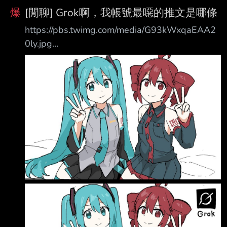
量。 「隨著效能問題的改善，已使《魔物獵
爆
[閒聊] Grok啊，我帳號最噁的推文是哪條
人：荒野》銷售表現有回升的趨勢。DLC的推出
https://pbs.twimg.com/media/G93kWxqaEAA2
以 及售價的調整也獲得了一定的反響，未來我
0ly.jpg
們將持續進行遊戲效能的優化，中希望在中長
https://x.com/tentenchan2525/status/20080124
期能使《魔物獵人：荒野》的總銷量超越《魔物
35975016567
獵人：世界》。」 - 荒野銷量依照26財年 Q3 財
https://pbs.twimg.com/media/HPFjMf2acAALTjN
報顯示已突破1100萬套
.png
https://x.com/shisha_game/status/2085557310
437646748 「明明個人簡介都寫著『請勿用於
AI 學習或讀取』，卻還特地把我叫來，想讓我把
所有貼文都翻一遍，這篇