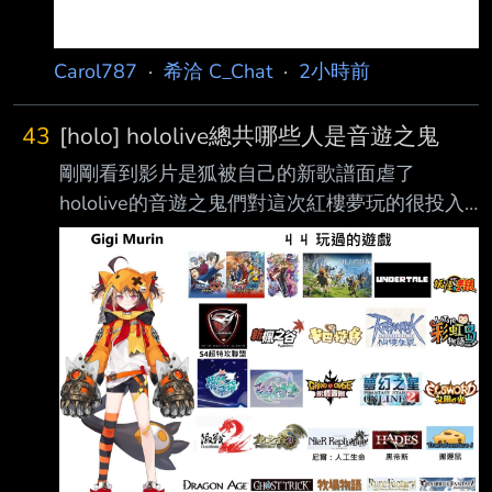
Carol787
·
希洽 C_Chat
·
2小時前
43
[holo] hololive總共哪些人是音遊之鬼
剛剛看到影片是狐被自己的新歌譜面虐了
hololive的音遊之鬼們對這次紅樓夢玩的很投入
吧 有看到很能玩的像是白上、阿火 ID的有
Anya、EN有Gigi 還有哪些人是音遊高手啊 --