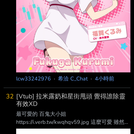
lcw33242976
·
希洽 C_Chat
·
4小時前
32
[Vtub] 拉米露奶和星街甩頭 覺得誰除靈
有效XD
最可愛的 百鬼大小姐
https://i.verb.tw/kwqhqv59.jpg 這麼可愛 雖然是
鬼族還是大家都想寵她 可愛的宇佐美瑞希