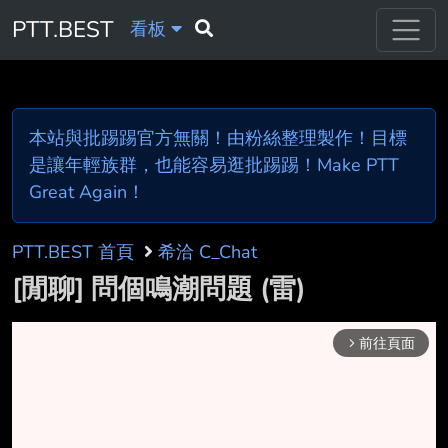
PTT.BEST
看板
本站與批踢踢官方無關！由粉絲整理製作！目標
是讓年輕族群，也能容易逛批踢踢！Make PTT
Great Again！
PTT.BEST 首頁
希洽 C_Chat
[閒聊] 問個鳴潮問題 (雷)
前往頁面
arrow_forward_ios