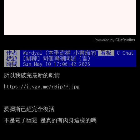
Powered by 
GliaStudios
Mute
作者
Wardyal (本季霸權 小書痴的下剋上)
看板
C_Chat
標題
[閒聊] 問個鳴潮問題 (雷)
時間
Sun May 10 17:06:42 2026
所以我破完最新的劇情

https://i.vgy.me/rBip7P.jpg
愛彌斯已經完全復活

不是電子幽靈 是真的有肉身這樣的嗎
