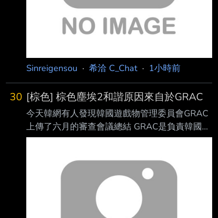
Sinreigensou
·
希洽 C_Chat
·
1小時前
30
[棕色] 棕色塵埃2和諧原因來自於GRAC
今天韓網有人發現韓國遊戲物管理委員會GRAC
上傳了六月的審查會議總結 GRAC是負責韓國遊
戲審查分級的部門
https://arca.live/b/browndust2/179159019?
mode=best&p=1 PDF檔：
https://bely.cc/tl5l5Q
https://i.verb.tw/lGqCdaZh.jpg 棕2wiki有幫忙翻
譯跟總結