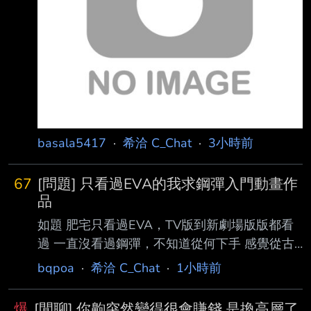
basala5417
·
希洽 C_Chat
·
3小時前
67
[問題] 只看過EVA的我求鋼彈入門動畫作
品
如題 肥宅只看過EVA，TV版到新劇場版版都看
過 一直沒看過鋼彈，不知道從何下手 感覺從古
早第一部作品追很可能會因為畫風棄劇 有推薦
bqpoa
·
希洽 C_Chat
·
1小時前
的入門作品嗎？感謝大德 --
爆
[閒聊] 你齁突然變得很會賺錢 是換高層了