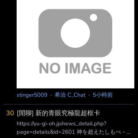
https://i.imgur.com/BLhQYLz.jpeg 瑞希也是大家
都疼 這種笨笨的努力就是讓人想支持 也超可愛
的 大空鴨鴨 https://i.verb.tw/0W7enPho.jpg 昨
天找來一樣超可愛的小樞！ 聊到小樞家好像鬧
鬼電視會自己打開？？ 鴨鴨馬上提到 該找星街
和拉米去除靈了！ 兩個人除靈法鴨鴨都經歷過
首先是拉米的露奶除靈！！ 那天據說 拉米
stinger5009
·
希洽 C_Chat
·
5小時前
30
[閒聊] 新的青眼究極龍超框卡
https://yu-gi-oh.jp/news_detail.php?
page=details&id=2601 神を超えたしもべ－青