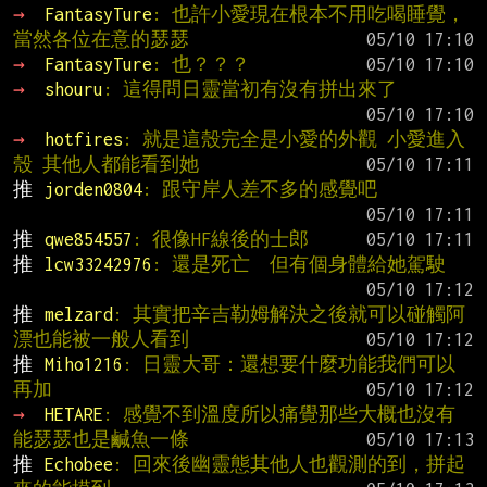
→ 
FantasyTure
: 也許小愛現在根本不用吃喝睡覺，
當然各位在意的瑟瑟
→ 
FantasyTure
: 也？？？
→ 
shouru
: 這得問日靈當初有沒有拼出來了
→ 
hotfires
: 就是這殼完全是小愛的外觀 小愛進入
殼 其他人都能看到她
推 
jorden0804
: 跟守岸人差不多的感覺吧
推 
qwe854557
: 很像HF線後的士郎
推 
lcw33242976
: 還是死亡  但有個身體給她駕駛
推 
melzard
: 其實把辛吉勒姆解決之後就可以碰觸阿
漂也能被一般人看到
推 
Miho1216
: 日靈大哥：還想要什麼功能我們可以
再加
→ 
HETARE
: 感覺不到溫度所以痛覺那些大概也沒有 
能瑟瑟也是鹹魚一條
推 
Echobee
: 回來後幽靈態其他人也觀測的到，拼起