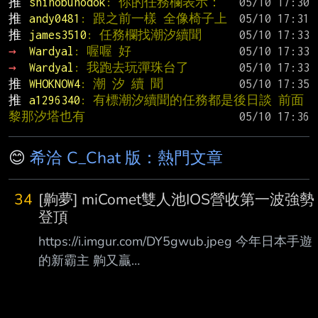
推 
shinobunodok
: 你的任務欄表示：
推 
andy0481
: 跟之前一樣 全像椅子上
推 
james3510
: 任務欄找潮汐續聞
→ 
Wardyal
: 喔喔 好
→ 
Wardyal
: 我跑去玩彈珠台了
推 
WHOKNOW4
: 潮 汐 續 聞
推 
a1296340
: 有標潮汐續聞的任務都是後日談 前面
黎那汐塔也有
😊
希洽 C_Chat 版：熱門文章
34
[齁夢] miComet雙人池IOS營收第一波強勢
登頂
https://i.imgur.com/DY5gwub.jpeg 今年日本手遊
的新霸主 齁又贏
https://i.imgur.com/S8g9vdJ.jpeg 台港也前10
https://i.imgur.com/DzY6TL1.jpeg