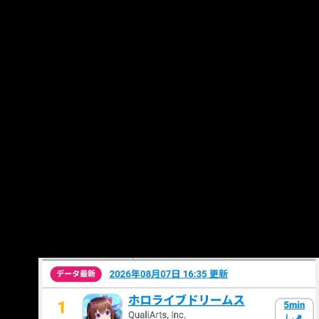
https://i.imgur.com/Kxm8Cvp.jpeg 韓41
https://i.imgur.com/JFCmUqC.jpeg Steam榜 台2
https://i.imgur.com/uSHHAU0.jpeg 日3
https://i.imgur.co