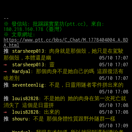
※ 發信站: 批踢踢實業坊(ptt.cc), 來自: 
※ 文章網址: 
https://www.ptt.cc/bbs/C_Chat/M.1778404004.A.8D
A.html
推 
starsheep013
: 肉身就是那個殼，她只是在駕駛
那個殼，本體還是幽
→ 
starsheep013
: 靈
→ 
Wardyal
: 那個肉身不是她自己的嗎 這跟復活有
啥差別
推 
seventeenlig
: 不是，日靈用隧者零件拼出來的
推 
louis82828
: 不是她的 她的肉身在第一次死亡就
消失了 這個是日靈拼
→ 
louis82828
: 出來的
推 
shouru
: 不是 那個身體性質跟野外隧群一樣