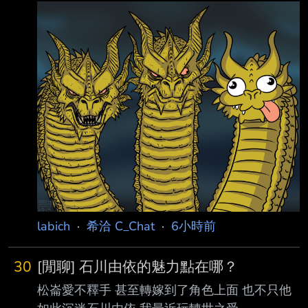
眼の究極竜 12星融合怪獸 光屬 龍族
4500/3800 融合素材:3張青眼白龍 效果3一回合
可以使用三次 1.此卡在怪獸區不會被效破，對手
回合不會受到對手發動的效果影響 2.攻擊階段可
以打三拳，不限打怪獸實質上的打13500 3.雙方
戰階，以對手這回特召的怪獸或裏側表示的卡片
為對象發動，被指的那張卡破壞 目前想到最快
召出來的方式是白爹被解後可以跳這張，畢竟沒
有限制只能融
labich
·
希洽 C_Chat
·
6小時前
30
[閒聊] 石川由依的魅力點在哪？
松崙愛不釋手 甚至轉嫁到了角色上面 也不只他