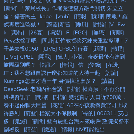
簡化...嗎?
[花邊] 杰倫:NBA球員薪資不應該公開
R:
[新聞] 「萊爾校長」作者竟遭警方敲門關切 朱立立
倫：傷害民主
kobe
[vtub]
[情報
[閒聊] 朗報！羅
傑再度進監獄！
[蔚藍]新舊
[颱風]
[討論] [V
Fw:
k
[黑特]
[26夏]
[鳴潮]
F
[FGO]
[無職]
[閒聊]
Peyz太慘了吧
[問卦]新竹教授砍死妹夫重點整理！7
千萬去投0050
[LIVE] CPBL例行賽
[新聞]
[轉播]
[LIVE] CPBL
[開戰]
[獵人] 小傑、奇犽最後有達到
旅團級別嗎？
快訊／
[情報]
信
[發錢]
[花邊]
JT：我不想跟自認什麼都知道的人待一起
[討論]
Kuminga怎麼才過一年 身價掉這麼多？
[請益]
DeepSeek 老闆內部會議
[討論] 權喜原：不再公開
班機資訊了
[閒聊]
[討論] 雙北實居人口近700萬，
養不起兩顆大巨蛋
[花邊] AE在小孩贍養費官司上取
得勝利
[蔚藍] 檔案大小保機制
[標的] 00631L 安心
多
[鬼滅]
[新聞] 藍白硬推台灣未來帳戶 政院擬祭不
副署反
[請益]
[鐵道]
[情報] NV可能推出