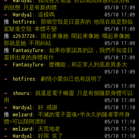
→ 
Wardyal
: 我現在才知道 所以就回歸遇到漂泊者
的狀態 只是有新肉體
→ 
Wardyal
: 這樣嗎
推 
hotfires
: 那個空殼是日靈弄的 他現在就是類似
駕駛進空殼 本體不變
推 
s2637726
: 摸起來像她 聞起來像她 嚐起來像她 
那就是她 不用糾結
推 
FantasyTure
: 如果你要認真的話，我們不知道日
靈拼出來的身體有什
→ 
FantasyTure
: 麼機能，和正常人到底差異多大
→ 
hotfires
: 劇情小愛自己也有說明了
→ 
shouru
: 就還是電子幽靈 只是有個隧群身體可以
用
→ 
Wardyal
: 好 感謝
推 
melzard
: 不滅的電子靈魂+半永久的隧者零件身
體=可以陪阿漂到
→ 
melzard
: 天荒地老
→ 
Wardyal
: 好屌 笑了