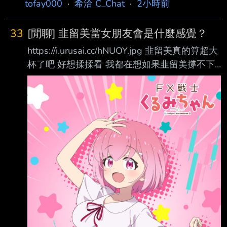
tofay000
·
希洽 C_Chat
·
2小時前
33
[閒聊] 韭留美當女朋友會是什麼感覺？
https://i.urusai.cc/hNUOY.jpg 韭留美真的算超大
杯了吧 好想揉揉看 我都在想如果韭留美撐不下
去 如果跑去下海豈不是造福社會？ 可惜她不想
而且怕她拿錢其實只要守好自己的卡和密碼就好
了吧 每天趁她洗澡先把卡都鎖在密碼櫃裡 早上
上班或上課再拿出來就好了 如果韭留美當女朋
友會是什麼感覺？ --