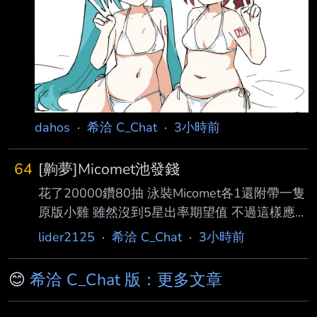
dahos
·
希洽 C_Chat
·
3小時前
64
[齁夢]Micomet池發錢
花了20000鑽80抽 泳裝Micomet各1還附帶一隻
原版小雞 雖然沒到5星出率期望值 不過這樣應該
也算歐了吧 https://myppt.cc/ICUbh 發點小錢分
lider2125
·
希洽 C_Chat
·
3小時前
享喜氣 50P抽10個晚上回來發 --
😊
希洽 C_Chat 版：更多文章