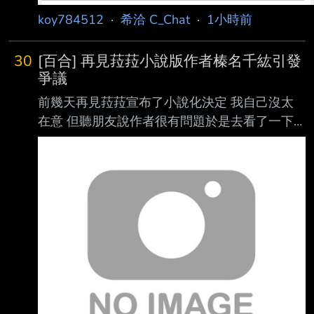
koy784512
·
希洽 C_Chat
·
1小時前
30
[百合] 再見菈菈小說版作者榛名千紘引發
爭議
前幾天再見菈菈宣布了小說化決定 我自己沒太
在意 但聽朋友說作者很有問題於是去看了一下
作者是榛名千紘 (神奈士郎)
https://pbs.twimg.com/media/HO5CnmqawAA
eMBu?format=png 這作者我是這次事件才知道
他的 相信各位應該比我熟 簡單來說就是拿經典
百合作品神無月的巫女的腳色名稱 改寫成2女追
1男(原本是男幫女A追女B) (感謝westgatepark
大補充說明) 作品本身對女性描寫相當刻板和歧
視 還有百合全否定的發言 然後小說化的那篇貼
文下面一整排都表示「找這