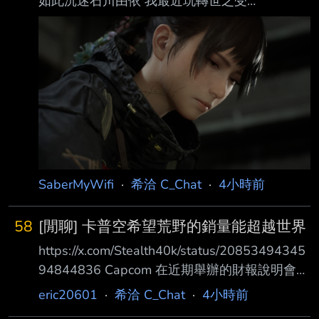
如此沉迷石川由依 我最近玩轉世之受
https://i.urusai.cc/C1ysx.jpg 被女主角的聲音深
深吸引無法自拔 一直聽一直聽聽到廁所外面排
好多人，我還在聽 後來查了才發現是石川由依
所以石川由依的魅力點在哪？ 竟然不知不覺中
招 --
SaberMyWifi
·
希洽 C_Chat
·
4小時前
58
[閒聊] 卡普空希望荒野的銷量能超越世界
https://x.com/Stealth40k/status/20853494345
94844836 Capcom 在近期舉辦的財報說明會問
答環節中，告訴投資者他們的目標是讓《魔物獵
eric20601
·
希洽 C_Chat
·
4小時前
人： 荒野》超越《魔物獵人：世界》的銷售