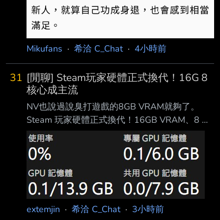
Mikufans
·
希洽 C_Chat
·
4小時前
31
[閒聊] Steam玩家硬體正式換代！16G 8
核心成主流
NV也說過說臭打遊戲的8GB VRAM就夠了。
Steam 玩家硬體正式換代！16GB VRAM、8 核
心 CPU 首度成為最主流配置
https://news.xfastest.com/steam/164332/stea
m-16gb-vram-cpu/ Steam 公布 2026 年 7 月
硬體與軟體調查結果，玩家電腦的主流配置出現
明顯轉變。配 備 16GB 顯示記憶體的裝置占比
首次超越 8GB，8 核心處理器的使用比例也正式
extemjin
·
希洽 C_Chat
·
3小時前
超過 6 核心，顯示 PC 遊戲玩家正逐步轉向更高