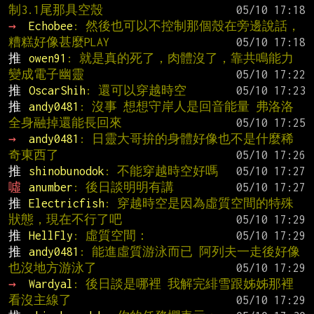
制3.1尾那具空殼
→ 
Echobee
: 然後也可以不控制那個殼在旁邊說話，
糟糕好像甚麼PLAY
推 
owen91
: 就是真的死了，肉體沒了，靠共鳴能力
變成電子幽靈
推 
OscarShih
: 還可以穿越時空
推 
andy0481
: 沒事 想想守岸人是回音能量 弗洛洛
全身融掉還能長回來
→ 
andy0481
: 日靈大哥拚的身體好像也不是什麼稀
奇東西了
推 
shinobunodok
: 不能穿越時空好嗎
噓 
anumber
: 後日談明明有講
推 
Electricfish
: 穿越時空是因為虛質空間的特殊
狀態，現在不行了吧
推 
HellFly
: 虛質空間：
推 
andy0481
: 能進虛質游泳而已 阿列夫一走後好像
也沒地方游泳了
→ 
Wardyal
: 後日談是哪裡 我解完緋雪跟姊姊那裡
看沒主線了