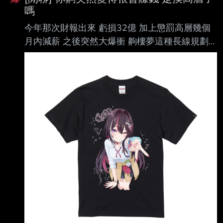
嗎
今年那次財報出來 虧損32億 加上懲罰高層幾個
月內減薪 之後突然大爆衝 齁樓夢這種長線規劃
的就算了 現在這波T-shirt出來 又很多粉絲要買買
買了 https://i.urusai.cc/lZZPZ.jpg
https://i.urusai.cc/3rl12.png
https://i.urusai.cc/PzGjK.jpg
https://i.urusai.cc/yC6gk.jpg
https://i.urusai.cc/Mncfj.jpg 你齁突然變得很會賺
錢 是董事會議時被提醒了嗎 還是有換營運高