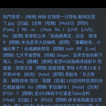
熱門搜尋
：
[鳴潮] 秧秧·玄翎第一日營收 酷狗完蛋
了.jpg
[討論]
[活俠
[母雞]
[MyGO]
[問卦]
[Fate]
[
RE:
re
［Vtub
Re
r
[LIVE
[LIVE]
Re:
[新聞] 黃偉哲公布「深偽蔣萬安」語音 殷瑋
R
[閒聊] 米池是罪大惡極嗎
[新聞] 「萊爾校長」小
編出事了！合成總統聲音
[閒聊] Josh
RE
[Live]
[閒聊] 七月手遊營收
[情報] Siegel：追求苦命的剩下
湖人
[live]
[購機]
[新聞] 藍營AI深偽賴清德影片 民
進黨：假冒元首
[閒聊] 蔚藍檔案 營收 6月第21名 5
月第40名
[棕色]
[holo]
[新聞] 美點名「月之暗
面」竊取技術 指控「蒸餾
[花邊] LBJ談何時意識到自
己能超越MJ
Ko
[閒聊] 李冠儀FB (
[Holo]
[活俠]
[FGO
7
[閒聊] 是JDG陣容不行還是Tabe沒料
[Vtub]
[討論] [
K
[BGD]
[閒聊] 終末地基建這次算