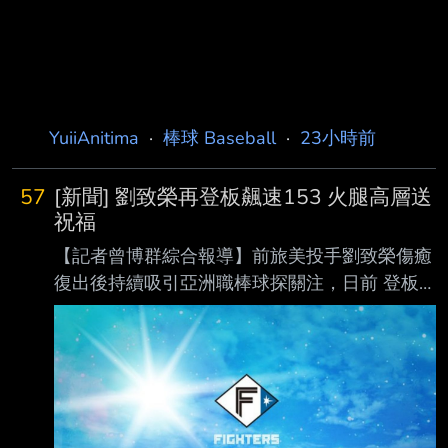
YuiiAnitima
·
棒球 Baseball
·
23小時前
57
[新聞] 劉致榮再登板飆速153 火腿高層送
祝福
【記者曾博群綜合報導】前旅美投手劉致榮傷癒
復出後持續吸引亞洲職棒球探關注，日前 登板
時便有日、韓職多支球隊派員到場觀察，據了解
昨日再度登板，根據現場球探測速， 劉致榮最
快球速達153公里，展現復健後逐步找回球威的
跡象。 劉致榮目前隨著亞運培訓隊移訓，據了
解，近期到場且持續關注的日職球隊包括阪神
虎、 日本火腿鬥士及東北樂天金鷲以及養樂