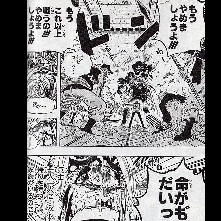
（WBC）日本隊止步8強，寫下隊史最差成績
後，井端弘和也卸下監 督職務，之後將由井口
資仁接任。《週刊文春》近日刊出多名匿名國手
爆料，直指井端執 教期間最大的問題在於「溝
通不足」，不僅指揮系統混亂，輸給委內瑞拉
後，休息室更一 度爆發衝突，甚至有球員當場
怒喊「不要再說了！」，最終日本武士隊就在低
迷氣氛中解 散。 《週刊文春》訪問4名參與本屆
WBC的日本隊球員，多人將矛頭指向