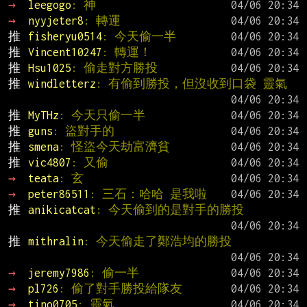
→ 
leegogo
: 神
→ 
nyyjeter8
: 轉運
推 
fisheryu0514
: 今天偷一半
推 
Vincent10247
: 轉運！
推 
Hsu1025
: 偷走對方勝投
推 
windletterz
: 有偷到勝投，但沒收到口袋 靈氣
推 
MyTHz
: 今天只偷一半
推 
guns
: 盜對手的
推 
smena
: 怪盜今天劫富濟貧
推 
vic4807
: 又偷
→ 
teata
: 玄
→ 
peter86511
: 三石：哈哈 是我啦
推 
anikicatcat
: 今天偷到的是對手的勝投
推 
mithralin
: 今天偷走了鄭浩均的勝投
→ 
jeremy7986
: 偷一半
→ 
pl726
: 偷了對手勝投給隊友
→ 
tino0705
: 靈氣