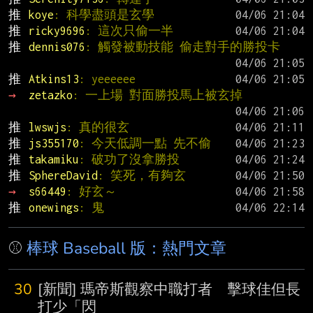
推 
koye
: 科學盡頭是玄學
推 
ricky9696
: 這次只偷一半
推 
dennis076
: 觸發被動技能 偷走對手的勝投卡
推 
Atkins13
: yeeeeee
→ 
zetazko
: 一上場 對面勝投馬上被玄掉
推 
lwswjs
: 真的很玄
推 
js355170
: 今天低調一點 先不偷
推 
takamiku
: 破功了沒拿勝投
推 
SphereDavid
: 笑死，有夠玄
→ 
s66449
: 好玄～
推 
onewings
: 鬼
⚾
棒球 Baseball 版：熱門文章
30
[新聞] 瑪帝斯觀察中職打者 擊球佳但長
打少「閃