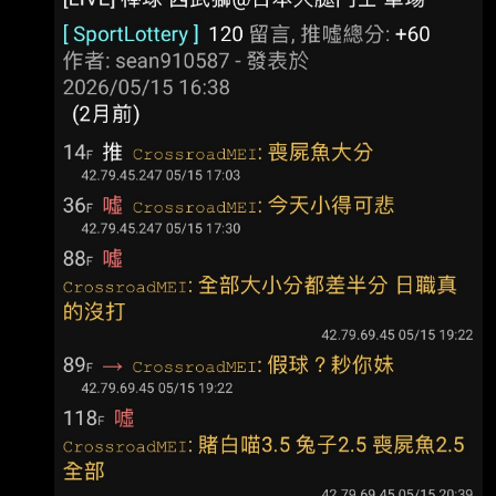
隔2個月再於一軍登板，不過只投4 .2局狂失6
助）跟阿部確認想法、溝通，希望他能在二 軍
分、其中5分自責分，吞下敗投。他不但投球內
出賽儲備他的體力。 https://
容不佳，自己也有守備上的失誤， 今總教練葉君
璋罕見說出重話。 郭郁政在第4局讓張皓崴打出
內野滾地球，結果他接球失誤，被對上攻佔上壘
包，隨後就被 陳傑憲轟2分砲。第5局再讓張皓崴
打出一壘方向內野滾地球，他沒有及時補位，結
果形成內 野安打，之後又發生投手犯規，這局獅
隊一口氣得3分。 「就是這樣啦，