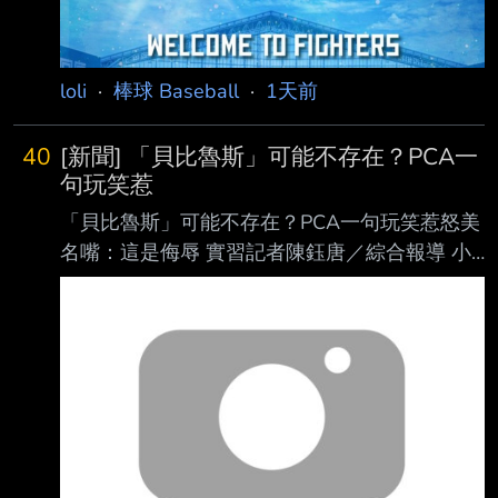
多；韓職則有樂天巨人等球隊派員到場，顯示劉
致 榮的復出進 度備受亞洲職棒關注。 其中，日
本火腿球團高層岩本賢一表示，球隊確實有在觀
loli
·
棒球 Baseball
·
1天前
察劉致榮，但劉致榮目前才剛完 成復健，球隊
一路
40
[新聞] 「貝比魯斯」可能不存在？PCA一
句玩笑惹
「貝比魯斯」可能不存在？PCA一句玩笑惹怒美
名嘴：這是侮辱 實習記者陳鈺唐／綜合報導 小
熊明星外野手「PCA」阿姆斯壯（Pete Crow-
Armstrong）近日因一段發言掀起討論，他在 節
目中被提及「棒球之神」貝比魯斯（Babe
Ruth）可能根本不存在的荒謬陰謀論時，不但
沒有立即否認，還以玩笑口吻回應「也許」、
「有可能」，這番話也惹怒美國知名體育名嘴
魯索（Christopher Russo），痛批他的言論是
對傳奇球星的侮辱。 阿姆斯壯日前登上卡瓦拉