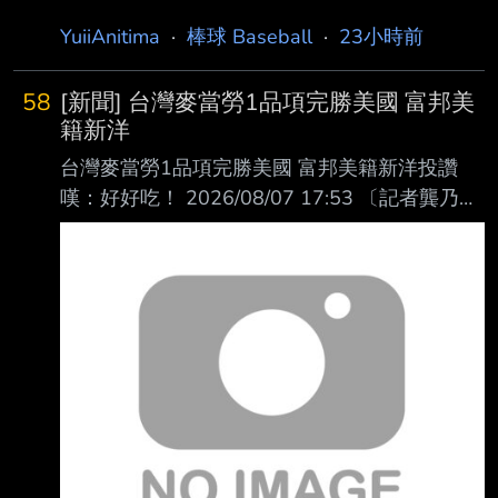
YuiiAnitima
·
棒球 Baseball
·
23小時前
58
[新聞] 台灣麥當勞1品項完勝美國 富邦美
籍新洋
台灣麥當勞1品項完勝美國 富邦美籍新洋投讚
嘆：好好吃！ 2026/08/07 17:53 〔記者龔乃玠
／新北報導〕富邦悍將總教練後藤光尊今天明
言，洋投瑪帝斯明天上一軍迎 接初登板，確定
將註銷阿部雄大。對首度到海外打球的瑪帝斯來
說，對台灣的麥當勞印象 深刻，直呼漢堡比美
國的更好吃。 瑪帝斯在二軍投2場，戰績0勝0
敗，投5.2局有高達7次四死球，但防禦率僅
1.59，最快球 速151公里。他表示，目前感覺還
不錯，台灣天氣跟他的家鄉佛羅里達滿相似的，
「這是 我第一次到海外打球，我還滿興奮