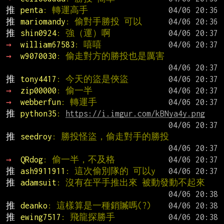
推 
penta
: 轉運高手
推 
mariomandy
: 偷對手勝投 可以
推 
shin0924
: 強（運）啊
→ 
william67583
: 嘻嘻
→ 
w9070030
: 偷走對方的勝投也是厲害
推 
tony4417
: 今天的盜是俠盜
→ 
zip00000
: 偷一半
→ 
webberfun
: 轉運手
推 
python35
: 
https://i.imgur.com/kBNya4y.png
推 
seedroy
: 勝投怪盜，偷走對手的勝投
→ 
QRdog
: 偷一半，不及格
推 
ash9911911
: 這次偷別隊的 可以y
推 
adamsuit
: 沒有在平手推出來 被動發動不起來
推 
deanko
: 這樣算是一種銷贓嗎(?)
推 
ewing7517
: 飛龍探勝手