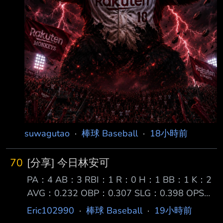
suwagutao
·
棒球 Baseball
·
18小時前
70
[分享] 今日林安可
PA：4 AB：3 RBI：1 R：0 H：1 BB：1 K：2
AVG：0.232 OBP：0.307 SLG：0.398 OPS：
0.705 【第一打席】空振 【第二打席】四球
Eric102990
·
棒球 Baseball
·
19小時前
【第三打席】空振 【第四打席】二壘打