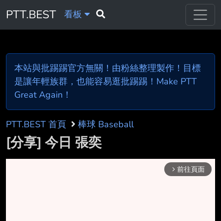
PTT.BEST
看板
本站與批踢踢官方無關！由粉絲整理製作！目標
是讓年輕族群，也能容易逛批踢踢！Make PTT
Great Again！
PTT.BEST 首頁
棒球 Baseball
[分享] 今日 張奕
前往頁面
arrow_forward_ios