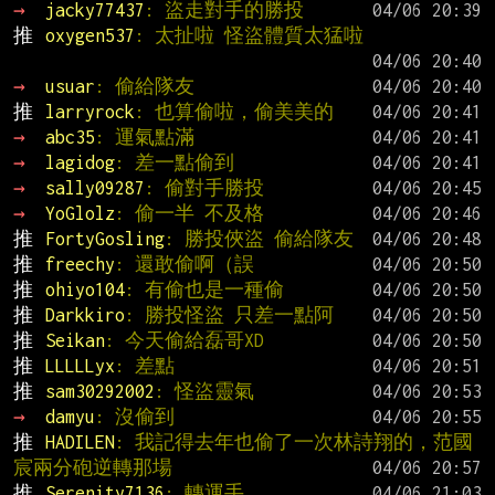
→ 
jacky77437
: 盜走對手的勝投
推 
oxygen537
: 太扯啦 怪盜體質太猛啦
→ 
usuar
: 偷給隊友
推 
larryrock
: 也算偷啦，偷美美的
→ 
abc35
: 運氣點滿
→ 
lagidog
: 差一點偷到
→ 
sally09287
: 偷對手勝投
→ 
YoGlolz
: 偷一半 不及格
推 
FortyGosling
: 勝投俠盜 偷給隊友
推 
freechy
: 還敢偷啊（誤
推 
ohiyo104
: 有偷也是一種偷
推 
Darkkiro
: 勝投怪盜 只差一點阿
推 
Seikan
: 今天偷給磊哥XD
推 
LLLLLyx
: 差點
推 
sam30292002
: 怪盜靈氣
→ 
damyu
: 沒偷到
推 
HADILEN
: 我記得去年也偷了一次林詩翔的，范國
宸兩分砲逆轉那場
推 
Serenity7136
: 轉運手