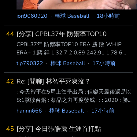
iori9060920
·
棒球 Baseball
·
18小時前
44
[分享] CPBL37年 防禦率TOP10
CPBL37年 防禦率TOP10 ERA 勝 敗 WHIP
ERA+ 1.蔣 銲 1.32 7 2 0.89 242.91 1.78 6
0.99 179.31 1.82 8 5 1.01 175.16 1.88 5 4
tip790322
·
棒球 Baseball
·
17小時前
0.95 169.64 5.梅賽鍶 2.04 9 3 1.08 156.86 6.
鋼 龍 2.14 5 7 1.11 149.78 7.鈴木駿輔 2.14 8
42
Re: [閒聊] 林智平死爽沒？
4 1.10 149.35 8.李東洺 2.33 10 2 1.18 137.18
: 今天智平在5局上盜壘出局 : 但樂天最後還是以
9.摩爾曼* 2.70 5 6 1.22 1
8:1擊敗台鋼 : 祭品之力再度發威 : : : 2020 : 勝
05/12 吱17:10喵 死壘上時14:9 : 負 07/01 吱0
hannn666
·
棒球 Baseball
·
17小時前
:20爪 死壘上時0 :20 : 勝 07/14 吱5 : 1邦 死壘
上時1 :0 : 勝 08/05 吱4 : 3邦 死壘上時2 :3 : 勝
45
[分享] 今日張皓崴 生涯首打點
08/06 吱8 : 3邦 死壘上時0 :0 和8 :2 : 勝 08/07