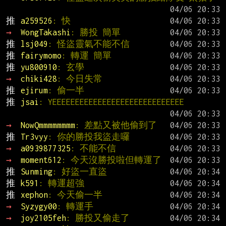
推 
a259526
: 快
→ 
WongTakashi
: 勝投 簡單
推 
lsj049
: 怪盜靈氣不能不信
推 
fairymomo
: 轉運 簡單
推 
yu800910
: 玄學
→ 
chiki428
: 今日失常
推 
ejirum
: 偷一半
推 
jsai
: YEEEEEEEEEEEEEEEEEEEEEEEEEEEEE
→ 
NowQmmmmmmmm
: 差點又被他偷到了
推 
Tr3vyy
: 你的勝投我盜走囉
→ 
a0939877325
: 不能不信
→ 
moment612
: 今天沒勝投啦但轉運了
推 
Sunming
: 好盜一直盜
推 
k591
: 轉運超強
推 
xephon
: 今天偷一半
→ 
Syzygy00
: 轉運手
→ 
joy2105feh
: 勝投又偷走了