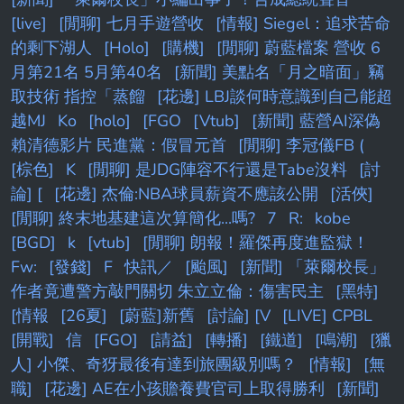
[live]
[閒聊] 七月手遊營收
[情報] Siegel：追求苦命
的剩下湖人
[Holo]
[購機]
[閒聊] 蔚藍檔案 營收 6
月第21名 5月第40名
[新聞] 美點名「月之暗面」竊
取技術 指控「蒸餾
[花邊] LBJ談何時意識到自己能超
越MJ
Ko
[holo]
[FGO
[Vtub]
[新聞] 藍營AI深偽
賴清德影片 民進黨：假冒元首
[閒聊] 李冠儀FB (
[棕色]
K
[閒聊] 是JDG陣容不行還是Tabe沒料
[討
論] [
[花邊] 杰倫:NBA球員薪資不應該公開
[活俠]
[閒聊] 終末地基建這次算簡化...嗎?
7
R:
kobe
[BGD]
k
[vtub]
[閒聊] 朗報！羅傑再度進監獄！
Fw:
[發錢]
F
快訊／
[颱風]
[新聞] 「萊爾校長」
作者竟遭警方敲門關切 朱立立倫：傷害民主
[黑特]
[情報
[26夏]
[蔚藍]新舊
[討論] [V
[LIVE] CPBL
[開戰]
信
[FGO]
[請益]
[轉播]
[鐵道]
[鳴潮]
[獵
人] 小傑、奇犽最後有達到旅團級別嗎？
[情報]
[無
職]
[花邊] AE在小孩贍養費官司上取得勝利
[新聞]