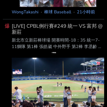
趙紘 左外野手 第6棒 林子偉 二壘手 第7棒 梁家
榮 三壘手 第8棒 嚴宏鈞 捕手 第9棒
WongTakashi
·
棒球 Baseball
·
21小時前
爆
[LIVE] CPBL例行賽#249 統一 VS 富邦 @
新莊
新北市立新莊棒球場 開賽時間-18：35 統一7-
11獅隊 第1棒 張皓崴 中外野手 第2棒 李丞齡 右
外野手 第3棒 陳傑憲 左外野手 第4棒 陳鏞基 指
定打擊 第5棒 林子豪 一壘手 第6棒 潘傑楷 三壘
手 第7棒 陳聖平 游擊手 第8棒 張 翔 捕手 第9
棒 林泓弦 二壘手 先發投手 布雷克 富邦悍將隊
第1棒 孔念恩 中外野手 第2棒 林澤彬 二壘手 第3
棒 張育成 指定打擊 第4棒 范國宸 一壘手 第5棒
王苡丞 右外野手 第6棒 董子恩 三壘手 第7棒 戴
培峰 捕手 第8棒 高 捷 左外野手