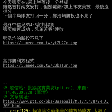
今天張奕在8局上半落後一分登板

雖然被打兩支安打，但關鍵飆K加上隊友美技，最後沒
掉分

下個半局隊友打回一分，鄭浩均勝投也不見了

最終中信兄弟4:5富邦悍將

張奕轉運成功，兄弟苦吞4連敗

https://i.meee.com.tw/ytZU27n.jpg
https://i.meee.com.tw/CUbsTur.jpg
※ 發信站: 批踢踢實業坊(ptt.cc), 來自: 
※ 文章網址: 
https://www.ptt.cc/bbs/Baseball/M.1775478794.A.
30E.html
→ 
ericf129
: 怪盜這次偷美美的勝投給隊友 太狠了