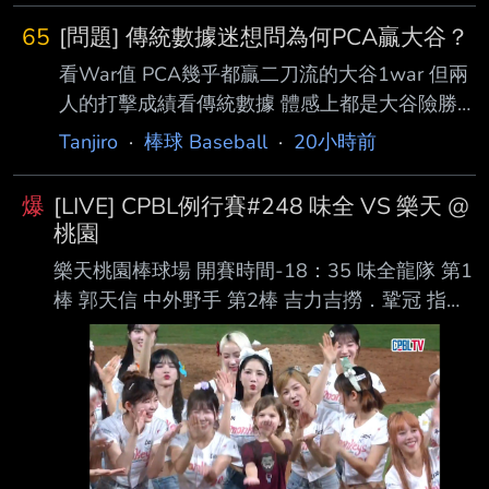
［180.6km , 12度］ 今天一日一善林安可，前
65
[問題] 傳統數據迷想問為何PCA贏大谷？
三打席對左投兩次三振一個四壞球保送，第四打
看War值 PCA幾乎都贏二刀流的大谷1war 但兩
席面對右投擊出近 期最強勁的一球，初速約
人的打擊成績看傳統數據 體感上都是大谷險勝
112mph形成二壘安打，賽後OPS站回0.7。 ---
大谷又有ACE等級的投球成績 為何進階數據好
- Sent from BePTT on my Samsung SM-S9360
Tanjiro
·
棒球 Baseball
·
20小時前
像都是PCA贏大谷？ なぜ？ --
--
爆
[LIVE] CPBL例行賽#248 味全 VS 樂天 @
桃園
樂天桃園棒球場 開賽時間-18：35 味全龍隊 第1
棒 郭天信 中外野手 第2棒 吉力吉撈．鞏冠 指定
打擊 第3棒 朱育賢 一壘手 第4棒 劉基鴻 三壘手
第5棒 李凱威 二壘手 第6棒 張政禹 游擊手 第7棒
張祐嘉 右外野手 第8棒 蔣少宏 捕手 第9棒 陳子
豪 左外野手 先發投手 鋼龍 樂天桃猿隊 第1棒 陳
晨威 右外野手 第2棒 林政華 中外野手 第3棒
威 克 指定打擊 第4棒 林智平 一壘手 第5棒 張