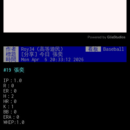
Powered by 
GliaStudios
Mute
作者
Roy34 (高等遊民)
看板
Baseball
標題
[分享] 今日 張奕
時間
Mon Apr  6 20:33:12 2026
#19 張奕
IP：1.0

R：0

ER：0

H：2

HR：0

K：1

BB：0

ERA：0

WHIP:1.0
