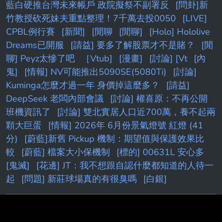
藍白硬推台灣未來帳戶 政院擬祭不副署反
[問卦]新
竹教授砍死妹夫重點整理！7千萬去投0050
[LIVE]
CPBL例行賽
[新聞]
[閒聊
[閒聊]
[Holo] Hololive
Dreams已開服
[請益] 要多了解股票才不是賭？
[閒
聊] Peyz太慘了吧
［Vtub]
[漫畫]
[討論] [Vt
[內
鬼]
[情報] NV可能推出5090SE(5080Ti)
[討論]
Kuminga怎麼才過一年 身價掉這麼多？
[請益]
DeepSeek 老闆內部會議
[討論] 權喜原：不再公開
班機資訊了
[討論] 雙北實居人口近700萬，養不起兩
顆大巨蛋
[情報] 2026年 6月份景氣燈號 紅燈 (41
分)
[蔚藍]新舊 Pickup 機制：期望值與保護效果比
較
[蔚藍] 檔案大小保機制
[標的] 00631L 安心多
[鬼滅]
[花邊] JT：我不想跟自認什麼都知道的人待一
起
[問題] 新莊球場真的有很臭嗎
[白銀]
PTT.BEST 批踢踢爆文 © 2026
本站與批踢踢官方無關！由粉絲整理製作！目標是讓年輕族群，也能