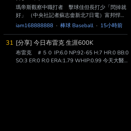
瑪帝斯觀察中職打者 擊球佳但長打少「閃掉就
好」 （中央社記者蘇志畬新北7日電）富邦悍將
隊新洋投瑪帝斯帶著在二軍投出最快151公里的
iam168888888
·
棒球 Baseball
·
15小時前
球速，準備好明天一軍登板先發，他觀察中華職
棒打者的擊球能力好，但長打者較少，「 閃掉
31
[分享] 今日布雷克 生涯600K
他就好。」 瑪帝斯（Quinton Martinez）現身新
布雷克 ＃５０ IP:6.0 NP:92-65 H:7 HR:0 BB:0
莊棒球場，備戰明天先發工作，今天接受媒體聯
SO:3 ER:0 R:0 ERA:1.79 WHIP:0.99 今天大醫生
訪時 表示，很期待能夠與這裡最好的打者對
布雷克 對富邦三連戰的首場登板先發 開局隊友就
決，但能做的還是一球一球去投，「掌握我能掌
給他兩分的支援 二上又再給大醫生兩分 握有四分
握 的事」。 瑪帝斯在二軍出賽2場，都有投到
領先的大醫生也是投得虎虎生風 雖然被敲出了七
150公里以上。他表示，自己從高中開始就是以
支安打 但也都沉穩地化解了危機 總共吃了六局無
強化速球 為目標，隨著
四壞無失分 終場就以4:0拿下本季第四勝 也完成
防禦率從1.89再下降到1.79 看來昨天跳的問天舞
跟死亡筆記本有用(x --