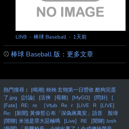
里（Kristin Cavallari）主持的P
LIN9
·
棒球 Baseball
·
1天前
⚾
棒球 Baseball 版：更多文章
熱門搜尋
：
[鳴潮] 秧秧·玄翎第一日營收 酷狗完蛋
了.jpg
[討論]
[活俠
[母雞]
[MyGO]
[問卦]
[
[Fate]
RE:
re
［Vtub
Re
r
[LIVE
R
[LIVE]
Re:
[新聞] 黃偉哲公布「深偽蔣萬安」語音 殷瑋
[閒聊] 米池是罪大惡極嗎
[Live]
RE
[閒聊] Josh
[新聞] 「萊爾校長」小編出事了！合成總統聲音