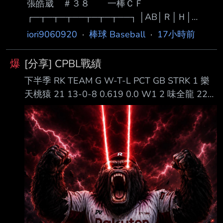
張皓崴 ＃３８ 一棒ＣＦ
吱4 : 1爪 死壘上時0 :1 : 勝 08/30 吱7 : 4喵 死
┌─┬─┬─┬──┬─┬─┬──┐ │AB│Ｒ│Ｈ│
壘上時3 :3 : 勝
RBI│BB│SO│ AVG│
iori9060920
·
棒球 Baseball
·
17小時前
├─┼─┼─┼──┼─┼─┼──┤ │５│１│２│ １ │０
│１│.359│ └─┴─┴─┴──┴─┴─┴──┘ 第一打
爆
[分享] CPBL戰績
席 一上 右邊穿越安打(R) 第二打席 二上 中間落
下半季 RK TEAM G W-T-L PCT GB STRK 1 樂
地安打(1RBI) 第三打席 四上 二滾雙殺 第四打席
天桃猿 21 13-0-8 0.619 0.0 W1 2 味全龍 22
七上 游滾 第五打席 九上 左飛 今天喵以豪張皓
12-0-10 0.545 1.5 L2 5 中信兄弟 21 9-0-12
崴 換打開路先鋒第一棒 首棒打者就先敲出安打
0.429 4.0 W1 6 富邦悍將 21 8-0-13 0.381 5.0
也延續自己連續15場安打、16場上壘的紀錄 後
L1 G247 中信兄弟 5:2 台鋼雄鷹 G248 樂天桃猿
面也靠著四爺的三壘安打跑回本
3:1 味全龍 G249 統一獅 4:0 富邦悍將 全年度
RK TEAM G W-T-L PCT GB 1 味全龍 82 51-0-
31 0.62