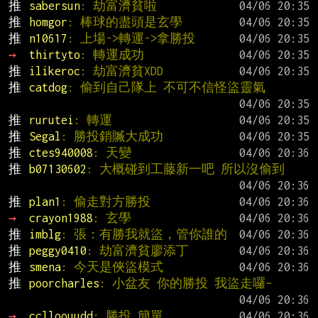
推 
sabersun
: 劫富濟貧啦
推 
homgor
: 棒球的盡頭是玄學
推 
n10617
: 上場->轉運->拿勝投
→ 
thirtyto
: 轉運成功
推 
ilikeroc
: 劫富濟貧XDD
推 
catdog
: 偷到自己隊上 不可不信怪盜靈氣
推 
rurutei
: 轉運
推 
Segal
: 勝投銷贓大成功
推 
ctes940008
: 天變
推 
b07130602
: 大概碰到工藤新一吧 所以沒偷到
推 
plan1
: 偷走對方勝投
→ 
crayon1988
: 玄學
推 
imblg
: 張：有勝我就盜，管你誰的
推 
peggy0410
: 劫富濟貧廖添丁
推 
smena
: 今天是俠盜模式
推 
poorcharles
: 小盆友 你的勝投 我盜走囉~
→ 
cclloouudd
: 勝投 簡單