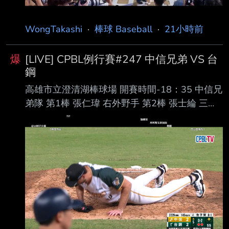
WongTakashi
·
棒球 Baseball
·
21小時前
爆
[LIVE] CPBL例行賽#247 中信兄弟 VS 台
鋼
高雄市立澄清湖棒球場 開賽時間-18：35 中信兄
弟隊 第1棒 張仁瑋 右外野手 第2棒 張士綸 三壘
手 第3棒 陳俊秀 一壘手 第4棒 詹子賢 左外野手
第5棒 王威晨 指定打擊 第6棒 江坤宇 游擊手 第7
棒 岳東華 二壘手 第8棒 高宇杰 捕手 第9棒 宋晟
睿 中外野手 先發投手 勝騎士 台鋼雄鷹隊 第1棒
王博玄 右外野手 第2棒 曾子祐 游擊手 第3棒 吳
念庭 三壘手 第4棒 魔 鷹 指定打擊 第5棒 陳文
杰 中外野手 第6棒 王柏融 左外野手 第7棒 宋柏
翰 一壘手 第8棒 黃劼希 二壘手 第