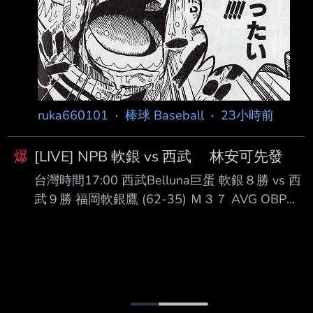
ruka660101
·
棒球 Baseball
·
23小時前
爆
[LIVE] NPB 軟銀 vs 西武 林安可先發
台灣時間17:00 西武Belluna巨蛋 軟銀８勝 vs 西
武９勝 福岡軟銀鷹 (62-35) Ｍ３７ AVG OBP
SLG OPS HR RBI PA １. 正木智也 (R) 1B .282
.382 .519 .900 16 40 283 ２. 周東佑京 (L) CF
.278 .348 .351 .699 1 26 395 ３. 近藤健介 (L)
LF .310 .425 .588 1.013 23 82 409 ４. 栗原陵
矢 (L) 3B .253 .342 .552 .894 30 78