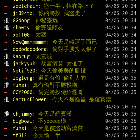
→ 
weelchair
: 盜一半，掉在路上了
→ 
ji394tb
: 你的勝投 我盜走了
推 
GGdong
: 神秘靈氣
推 
shawty
: 偷完送隊友
→ 
xo1100
: 太猛
→ 
NowQmmmmmmmm
: 今天是轉運手而已
→ 
dododododora
: 偷對手勝投太狠了
推 
kaorug
: 太玄啦
推 
jackyyuh
: 劫富濟貧 太扯了
→ 
Notif520
: 今天偷美美的勝投
→ 
leglerg
: 還是有偷 偷別人的
推 
fuhsi
: 算有偷對手勝投啦
→ 
CCY2000
: 偷完勝投傳給磊哥
推 
CactusFlower
: 今天不是怪盜 是羅賓漢
推 
chjimmy
: 今天是羅賓漢
→ 
bigbowl
: 不yeeeee樣了
→ 
fuhsi
: 今天是俠盜劫富濟貧
→ 
tf312
: 今天偷一半