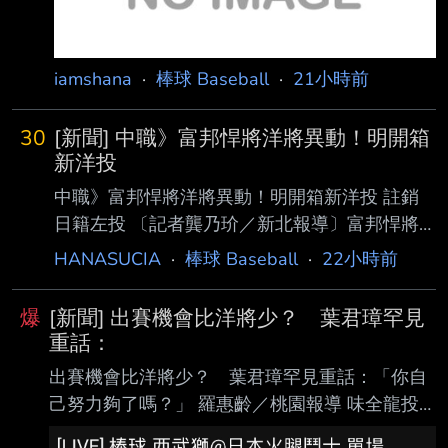
的。」 瑪帝斯透露在二軍吃
iamshana
·
棒球 Baseball
·
21小時前
30
[新聞] 中職》富邦悍將洋將異動！明開箱
新洋投
中職》富邦悍將洋將異動！明開箱新洋投 註銷
日籍左投 〔記者龔乃玠／新北報導〕富邦悍將
總教練後藤光尊今天明言，洋投瑪帝斯明天確定
HANASUCIA
·
棒球 Baseball
·
22小時前
上一軍 迎接初登板，確定將註銷阿部雄大。 富
邦決定註銷阿部雄大，後藤光尊表示，今年是阿
爆
[新聞] 出賽機會比洋將少？ 葉君璋罕見
部雄大的第一年打職棒，每週丟1場的體 能調整
重話：
上，對他來說有點艱難，這是他被割愛的原因。
出賽機會比洋將少？ 葉君璋罕見重話：「你自
阿部雄大今年在一軍出賽10場，戰績3勝5敗，
己努力夠了嗎？」 羅惠齡／桃園報導 味全龍投
防禦率4.44，後藤光尊表示，個人是希望他可
手郭郁政昨在天母主場對統一獅先發，這是他相
以先在二軍持續出賽，這部分還會跟林桑（林威