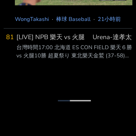
WongTakashi
·
棒球 Baseball
·
21小時前
81
[LIVE] NPB 樂天 vs 火腿 Urena-達孝太
台灣時間17:00 北海道 ES CON FIELD 樂天６勝
vs 火腿10勝 超夏祭り 東北樂天金鷲 (37-58)
AVG OBP SLG OPS HR RBI PA １. 中島大輔 (L)
RF .264 .324 .383 .707 2 16 255 ２. 佐藤直樹
(R) DH .268 .290 .447 .737 6 17 186 ３. 辰己
涼介 (L) CF .280 .363 .418 .781 9 34 406 ４.
Carson McCusker (R) LF .268 .344