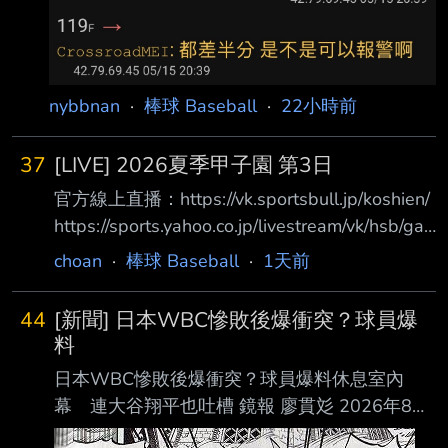
nybbnan
·
棒球 Baseball
·
22小時前
37
[LIVE] 2026夏季甲子園 第3日
官方線上直播：https://vk.sportsbull.jp/koshien/
https://sports.yahoo.co.jp/livestream/vk/hsb/ga
mes/live 第3日目 8月7日（金） 07:00 第1試合
choan
·
棒球 Baseball
·
1天前
東海大甲府(山梨) 5 － 2 鶴岡東(山形) 體育報評
価 Ｃ Ｂ Ｂ Ｂ Ｂ Ｃ Ｂ Ｂ Ｃ Ｂ 12:30 第2試合
44
[新聞] 日本WBC慘敗後爆衝突？球員爆
八幡商(滋賀) 1 － 7 健大高崎(群馬) 體育報評価
料
Ｃ Ｂ Ｃ Ｃ Ｃ Ｂ Ａ Ｂ Ｂ Ｂ 15:00 第3試合 立
日本WBC慘敗後爆衝突？球員爆料休息室內
命館宇治(京都) 3 －
幕 連大谷翔平也吐槽 鏡報 廖貫彣 2026年8月
7日週五 下午1:20 2026年世界棒球經典賽