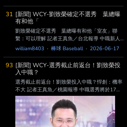
日籍情蒐井尻哲也無疑是幕後推手之一。這位曾
任日 本火腿研發團隊經理、擁有東京大學博士
31
[新聞] WCY-劉致榮確定不選秀 葉總曝
背景的數據專家，今年首度來台便見證龍隊蛻
有和他「
變。 接受《ETtoday新聞雲》專訪時，他透露，
劉致榮確定不選秀 葉總曝有和他「室友」聯
正是因為古林睿煬、孫易磊、徐若熙等台灣投手
繫：可以理解 記者王真魚／台北報導 中職新人
展現的天賦，讓他對台灣棒球產生濃厚興趣，因
選秀報名今天中午12時截止，效力紅襪體系的旅
william8403
·
棒球 Baseball
·
2026-06-17
此決定接受味全龍邀請。 為古林、孫易磊而
美投手劉致榮最終未投入今年選 秀。對於劉致
來：我的想法是對的 「其實原因很多，但最主
榮選擇暫不返台，味全龍總教練葉君璋表示相當
要的是，我一直對台灣棒球很有興趣。
93
[新聞] WCY-選秀截止前返台！劉致榮投
能理解，認為以他的年紀與 條件，想再給自己
入中職？
時間尋求機會是合理決定。 葉君璋受訪時談到
選秀截止前返台！劉致榮投入中職？悍創：機率
劉致榮的決定，直言：「這可以理解。」他指
不大 記者王真魚／桃園報導 中職選秀將於17日
出，劉致榮目前最重要的 課題仍是傷後復健，
中午12點截止報名，日前遭波士頓紅襪隊釋出的
「因為他受傷嘛，一整年都在復健。通常到了那
旅美投手劉致榮是否趕 上最後報名期限，引發
個階段，你也會想說 ，我復健完之後，應該還
外界關注。不過其所屬經紀公司悍創運動行銷今
可以有一番作為。」 葉君璋認為，對於仍有年
天表示，截至目前 為止並未與劉致榮討論投入
齡優勢