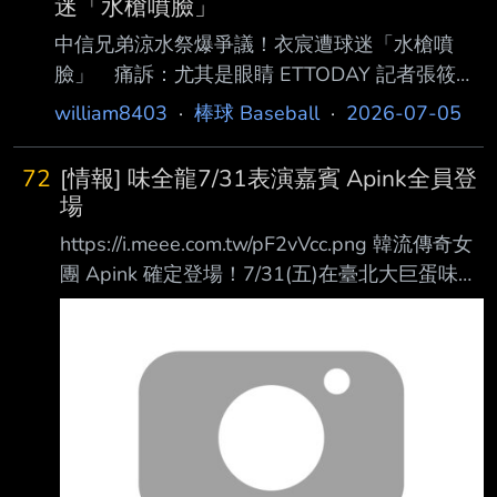
迷「水槍噴臉」
徐若熙原定6月24日對歐力士猛牛先發，不過賽
中信兄弟涼水祭爆爭議！衣宸遭球迷「水槍噴
前因腰部狀況不佳緊急跳過登板，之後轉 往筑後
臉」 痛訴：尤其是眼睛 ETTODAY 記者張筱涵
復健組調整，目前仍持續進行不傳接球的訓練。
／綜合報導 中信兄弟年度夏季主題活動「Bro’s
william8403
·
棒球 Baseball
·
2026-07-05
軟銀6日在瑞穗PayPay巨蛋進行投手練習，倉野
Water Park 涼水祭」4日在台中洲際棒球場登
教練被問及徐若熙近況時表示，「報告接 下來才
場， 吸引大批球迷攜帶水槍、戲水裝備進場同
會收到。」至於是否代表狀況不
72
[情報] 味全龍7/31表演嘉賓 Apink全員登
樂。不過活動首日卻傳出有球迷將水槍直接朝啦
場
啦隊女孩臉部噴射，中信兄弟Passion Sisters成
https://i.meee.com.tw/pF2vVcc.png 韓流傳奇女
員衣宸當晚緊急發文呼籲：「請不要拿 水槍噴
團 Apink 確定登場！7/31(五)在臺北大巨蛋味全
臉，尤其是眼睛！」引發大批球迷討論，也再度
龍主場 韓國人氣二代女團 Apink 將擔任味全龍
掀起涼水祭安全問題。 衣宸發文求別朝臉噴
年度主題日 「新光亞洲音樂祭」 首發卡司，於
「尤其是眼睛」 衣宸4日晚間透過社群平台發文
7月31日（五） 登上臺北大巨蛋味全龍主場，帶
表示
來精彩的賽後演出！ 自2011年出道以來，
Apink 憑藉清新甜美的形象、穩定出色的歌唱實
力，以及獨具魅力的 舞台演出，在亞洲累積超
高人氣，陪伴無數粉絲走過青春歲月。