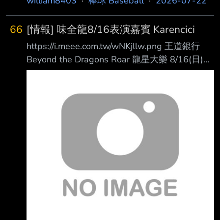
william8403
·
棒球 Baseball
·
2026-07-22
66
[情報] 味全龍8/16表演嘉賓 Karencici
https://i.meee.com.tw/wNKjllw.png 王道銀行
Beyond the Dragons Roar 龍星大樂 8/16(日)華
語 R&B 創作女聲 #Karencici 接力登場臺北大巨
蛋 Karencici有一副音質極為迷人的獨特嗓音和別
具一格的演唱風格，更難得的是渾然天成 的卓
越創作能力，15歲就開始寫歌的她至今已累積數
百首創作，融合 R&B、Hip-Hop 與流 行元素的
音樂風格，以及極具辨識度的嗓音與創作實力，
成為近年華語樂壇備受矚目的新 生代歌手。
8/16邀請所有龍迷一