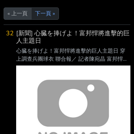
« 上一頁
下一頁 »
32
[新聞] 心臓を捧げよ！富邦悍將進擊的巨
人主題日
心臓を捧げよ！富邦悍將進擊的巨人主題日 穿
上調查兵團球衣 聯合報／ 記者陳宛晶 富邦悍將
隊攜手《進擊的巨人》舉辦聯名主題日，將於8
月21日於新莊棒球場登場，而在 主題日消息公
布後受到粉絲及悍將家人好評，球團公布聯名主
題特別新增8月21、26、27 日，一共5場比賽，
悍將們將穿上《進擊的巨人》聯名主題球衣，一
起齊心捍衛新莊城堡 「獻出你的心臟吧！」 悍
將在主題日期間將穿上與《進擊的巨人》聯名主
題球衣，主題球衣結合調查兵團元素， 也是悍
將隊史首次穿上全套黑色球衣，帥氣程度爆表。