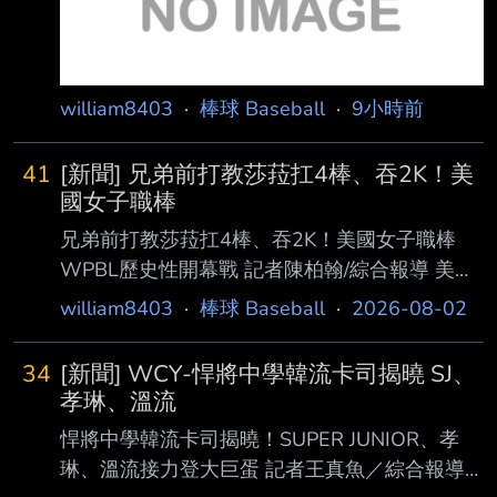
球場大螢幕將換上帥氣的出場動畫
william8403
·
棒球 Baseball
·
9小時前
41
[新聞] 兄弟前打教莎菈扛4棒、吞2K！美
國女子職棒
兄弟前打教莎菈扛4棒、吞2K！美國女子職棒
WPBL歷史性開幕戰 記者陳柏翰/綜合報導 美國
女子職業棒球連（WPBL）經過2年籌備、選
william8403
·
棒球 Baseball
·
2026-08-02
才，今（2）日迎來歷史性的開幕戰，由洛 杉磯
皇后隊（Los Angeles Queens）交手紐約高地
34
[新聞] WCY-悍將中學韓流卡司揭曉 SJ、
隊（New York Heights），這是繼1954 年全美
孝琳、溫流
女子職業棒球聯賽（AAGPBL）後，相隔72年的
悍將中學韓流卡司揭曉！SUPER JUNIOR、孝
女子職業賽事。值得一提的是，中華 職棒中信
琳、溫流接力登大巨蛋 記者王真魚／綜合報導
兄弟前打擊教練莎菈（Sarah Edwards）此役扛