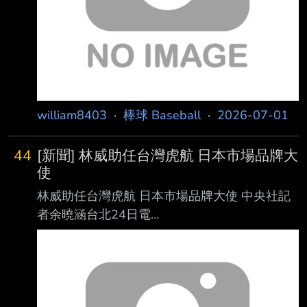
針對所有入場球迷進行安全檢查， 透過設備輔
助與人員配置，降低危險物品攜入風險，強化場
內安全管理。 入場流程部分，將採三階段安檢
機制，依
william8403
·
棒球 Baseball
·
2026-07-01
44
[新聞] 林威助任台灣虎航 日本市場品牌大
使
林威助任台灣虎航 日本市場品牌大使 中央社記
者余曉涵台北24日電
https://i.meee.com.tw/GLdsS9o.png
https://i.meee.com.tw/nBmlSYx.png 台灣虎航今
天宣布，邀請在台日棒球界都具備高知名度的前
職棒球星擔任日本市場新任宣 傳大使，盼藉由
林威助的「職人形象」，吸引更多日本旅客來