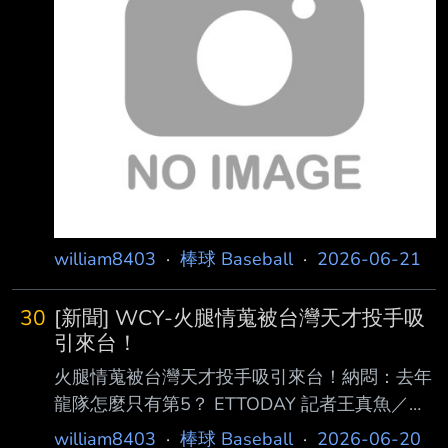
貫砲，吉力吉撈單局雙安外 帶致勝2分打點安
打，率隊以7：5逆轉台鋼雄鷹隊。 味全以1：5
落後進入9局上，吉力吉撈．鞏冠代打敲安，林
孝程安打串聯，郭天信代打四 壞，李凱威在1出
局滿壘代打，夯出石破天驚的滿貫砲，一棒扳平
比分。隨後球隊又串聯 滿壘攻勢給吉力吉撈，
他擊出單局第2安，攻下2分超前比分，完
william8403
·
棒球 Baseball
·
2026-06-21
30
[新聞] WCY-火腿情蒐被台灣天才投手吸
引來台！
火腿情蒐被台灣天才投手吸引來台！納悶：去年
龍隊怎麼只有第5？ ETTODAY 記者王真魚／桃
園報導 味全龍上半季戰績一路領跑，今年延攬
william8403
·
棒球 Baseball
·
2026-06-20