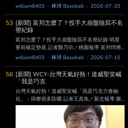
william8403
·
棒球 Baseball
·
2026-07-20
53
[新聞] 富邦怎麼了？投手大崩盤險寫不名
譽紀錄
富邦怎麼了？投手大崩盤險寫不名譽紀錄 明星
賽前確定墊底 記者龔乃玠／桃園報導 富邦悍將
今天投手群大崩盤，全場被台鋼雄鷹隊狂敲23支
william8403
·
棒球 Baseball
·
2026-07-15
安打，差1支安打就追平富邦球 團史單場最多紀
錄，終場以0：12輸給台鋼，明星賽前確定以2
56
[新聞] WCY-台灣天氣好熱！道威聖笑喊
勝6敗於下半季墊底。 台鋼昨火力大爆發，3局
「我是巧克
下率先突破威戈神，王柏融、王博玄、宋柏翰連
台灣天氣好熱！道威聖笑喊「我是巧克力會融
續適時安打，單 局猛攻4分大局。威戈神僅投3
化」：得擦很多防曬 記者王真魚／新北報導 樂
局被狂敲8安，有2次三振和2次四壞，失掉4
天桃猿新洋砲道威聖（Ronnie Dawson）今天迎
分，防禦率升至 5.73，4局下富邦換上牛棚止
來中職生涯初登場。他坦言心情相當激 動，一
血，完全擋不住台鋼打線，在3至7局連續失分，
度忍住情緒、不讓眼淚掉下來，因為一年半前在
投手大崩盤 。 富邦全場被狂敲