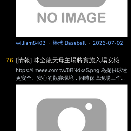
《NoNoNo》、《Mr. Chu 》、《LUV》、
《Remembe
william8403
·
棒球 Baseball
·
2026-07-02
76
[情報] 味全龍天母主場將實施入場安檢
https://i.meee.com.tw/8RNdxsS.png 為提供球迷
更安全、安心的觀賽環境，同時保障現場工作人
員及賽事相關人員的人身安全 ，味全龍球團宣
布，自2026年下半季起，天母棒球場正式實施
「入場安全檢查機制」，全 面強化進場管理措
施，確保球迷觀賽安全。天母棒球場亦將成為臺
灣第一座實施常態性安 檢的戶外球場。 本次安
檢制度參考中華職棒臺北大巨蛋相關標準規劃，