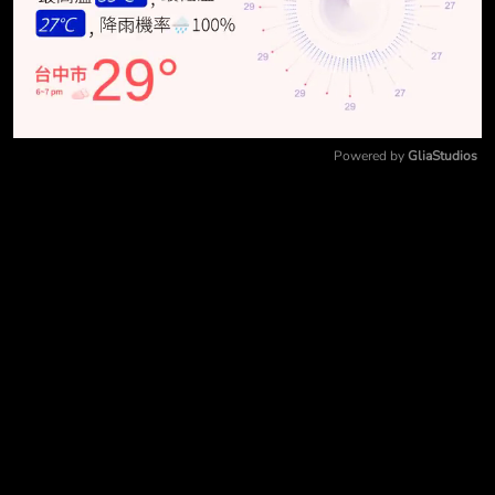
Powered by 
GliaStudios
Mute