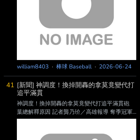
台。 根據交通部觀光署統計，今年1到4月來台
旅客有299萬657人次，其中日本旅客佔比
15.6% ，排名首位。 為了吸引更多日本旅客來
台，台灣虎航今天發布新聞稿宣布，邀請在台
william8403
·
棒球 Baseball
·
2026-06-24
41
[新聞] 神調度！換掉開轟的拿莫竟變代打
追平滿貫
神調度！換掉開轟的拿莫竟變代打追平滿貫砲
葉總解釋原因 記者龔乃玠／高雄報導 奪季冠軍
的味全龍，今天讓3大主力吉力吉撈・鞏冠、郭
天信和李凱威替補出發，三人在9 局下代打轟炸
台鋼雄鷹終結者林詩翔，李凱威擊出代打追平滿