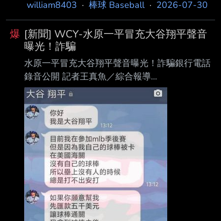
富邦悍將下半季壓軸主題日「悍將中學」將於 9
william8403
·
棒球 Baseball
·
2026-07-30
皇后隊第4棒、一壘手，全場3打 數無安打、
月 5 日（六）、9 月 6 日（日）在臺 北大巨蛋
2K，但皇后隊在6、7局攻下
盛大登場！賽後演唱會重磅卡司於今日正式公
爆
[新聞] WCY-水原一平冒充大谷翔平聲音
布：5 日將由「韓流傳奇男團」 SUPER
曝光！詐騙
JUNIOR-L.S.S. 與「夏日女王」孝琳率先開唱；
水原一平冒充大谷翔平聲音曝光！詐騙銀行電話
6 日則由「新生代男團」 DAILY:DIRECTION、
錄音公開 記者王真魚／綜合報導
「韓流新勢力」FLARE U，以及 SHINee「豆腐
https://x.com/espn/status/2081735617595969
隊長」溫流輪番上陣， 準備帶給悍將家人們最
635 (X/@ESPN)
精彩的賽後音樂饗宴。 悍
https://www.instagram.com/p/DbTEcQNgYQg/
(Instagram/@ESPN) 洛杉磯道奇隊球星大谷翔平
的前翻譯水原一平，因非法登入大谷銀行帳戶、
犯下銀行詐欺 等罪，遭判處4年9個月有期徒刑。
美國媒體27日（台灣時間28日）公開他冒充大谷
與銀行 通話的部分錄音內容。 針對這起震驚全
球體