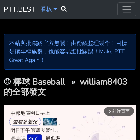
PTT.BEST
看板
本站與批踢踢官方無關！由粉絲整理製作！目標
是讓年輕族群，也能容易逛批踢踢！Make PTT
Great Again！
⚾
棒球 Baseball
»
william8403
的全部發文
前往頁面
arrow_forward_ios