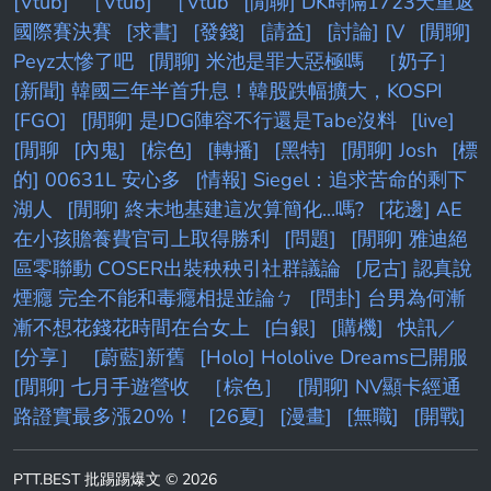
[Vtub]
［Vtub]
［Vtub
[閒聊] DK時隔1723天重返
國際賽決賽
[求書]
[發錢]
[請益]
[討論] [V
[閒聊]
Peyz太慘了吧
[閒聊] 米池是罪大惡極嗎
［奶子］
[新聞] 韓國三年半首升息！韓股跌幅擴大，KOSPI
[FGO]
[閒聊] 是JDG陣容不行還是Tabe沒料
[live]
[閒聊
[內鬼]
[棕色]
[轉播]
[黑特]
[閒聊] Josh
[標
的] 00631L 安心多
[情報] Siegel：追求苦命的剩下
湖人
[閒聊] 終末地基建這次算簡化...嗎?
[花邊] AE
在小孩贍養費官司上取得勝利
[問題]
[閒聊] 雅迪絕
區零聯動 COSER出裝秧秧引社群議論
[尼古] 認真說
煙癮 完全不能和毒癮相提並論ㄅ
[問卦] 台男為何漸
漸不想花錢花時間在台女上
[白銀]
[購機]
快訊／
[分享］
[蔚藍]新舊
[Holo] Hololive Dreams已開服
[閒聊] 七月手遊營收
［棕色］
[閒聊] NV顯卡經通
路證實最多漲20%！
[26夏]
[漫畫]
[無職]
[開戰]
PTT.BEST 批踢踢爆文 © 2026