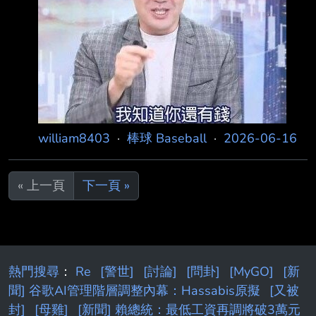
中職選秀的可能性，坦言現階段報名機率不高。
劉致榮日前結束長達6年半的旅美生涯，遭紅襪
球團釋出後已於15日返抵台灣。由於中職 選秀
報名即將截止，外界也關心他是否可能臨時投入
選秀市場。 對此，悍創運動行銷代表陳德倫表
示，「到今天之前，我們都沒有討論過這件
william8403
·
棒球 Baseball
·
2026-06-16
« 上一頁
下一頁 »
熱門搜尋
：
Re
[警世]
[討論]
[問卦]
[MyGO]
[新
聞] 谷歌AI管理階層調整內幕：Hassabis原擬
[又被
封]
[母雞]
[新聞] 賴總統：最低工資再調將破3萬元