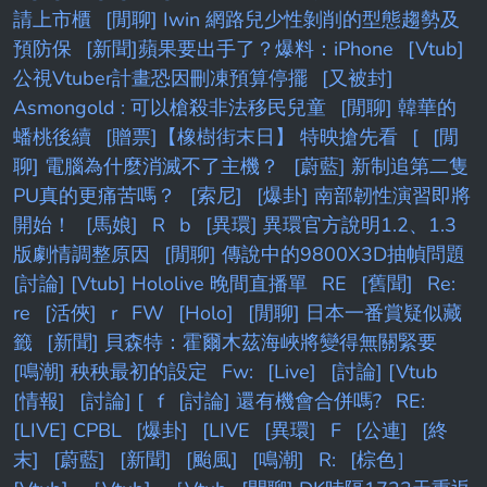
請上市櫃
[閒聊] Iwin 網路兒少性剝削的型態趨勢及
預防保
[新聞]蘋果要出手了？爆料：iPhone
[Vtub]
公視Vtuber計畫恐因刪凍預算停擺
[又被封]
Asmongold : 可以槍殺非法移民兒童
[閒聊] 韓華的
蟠桃後續
[贈票]【橡樹街末日】 特映搶先看
[
[閒
聊] 電腦為什麼消滅不了主機？
[蔚藍] 新制追第二隻
PU真的更痛苦嗎？
[索尼]
[爆卦] 南部韌性演習即將
開始！
[馬娘]
R
b
[異環] 異環官方說明1.2、1.3
版劇情調整原因
[閒聊] 傳說中的9800X3D抽幀問題
[討論] [Vtub] Hololive 晚間直播單
RE
[舊聞]
Re:
re
[活俠]
r
FW
[Holo]
[閒聊] 日本一番賞疑似藏
籤
[新聞] 貝森特：霍爾木茲海峽將變得無關緊要
[鳴潮] 秧秧最初的設定
Fw:
[Live]
[討論] [Vtub
[情報]
[討論] [
f
[討論] 還有機會合併嗎?
RE:
[LIVE] CPBL
[爆卦]
[LIVE
[異環]
F
[公連]
[終
末]
[蔚藍]
[新聞]
[颱風]
[鳴潮]
R:
[棕色］