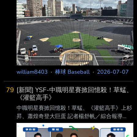
6.jpg 新竹市立棒球場改善工程持續穩步推進，
新竹市政府今(7)日表示，棒球場已全面完成透
水瀝青鋪設，並順利通過各項關鍵查驗。隨著底
層基礎確認完善，工程正式邁入全新階段 ，目
前正進行壘包區、投手丘的施作及人工草皮進場
鋪設。市府團隊將持續嚴密把關，力 求早日提
供市民與球員一座安全、專業的優質球場。 新
竹市長高虹安表示，市府秉持安全第
william8403
·
棒球 Baseball
·
2026-07-07
79
[新聞] YSF-中職明星賽掀回憶殺！草蜢、
《灌籃高手》
中職明星賽掀回憶殺！草蜢、《灌籃高手》上杉
昇、蕭煌奇登大巨蛋 記者楊舒帆／綜合報導
https://cdn2.ettoday.net/images/8819/881997
3.jpg