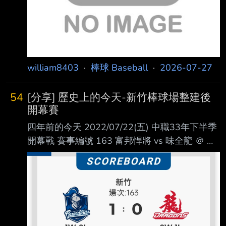
william8403
·
棒球 Baseball
·
2026-07-27
54
[分享] 歷史上的今天-新竹棒球場整建後
開幕賽
四年前的今天 2022/07/22(五) 中職33年下半季
開幕戰 賽事編號 163 富邦悍將 vs 味全龍 ＠ 新
竹市立棒球場 當天也是新竹棒球場整建後首次
對外開放 主隊味全龍舉辦 『龍往竹前』開幕主
題日 球賽吸引滿場 10000 名觀眾 （新竹棒球場
睽違2480天滿場） 終場 1:0 由富邦悍將勝出 先
發投手江少慶取得勝投、獲選單場MVP
https://i.imgur.com/BlY8GL6.jpg 官方賽事精