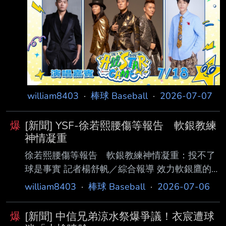
https://cdn2.ettoday.net/images/8819/881997
2.jpg 2026台灣精品中華職棒明星對抗賽將於7
月18、19日在臺北大巨蛋盛大登場，除了兩天
精 彩賽事外，眾所矚目的賽後演唱會也將熱力
開唱。今年明星賽邀請六組橫跨不同世代、不
同音樂風格的重量級歌手輪番登台，從流行創
作、R&B、經典唱跳到
william8403
·
棒球 Baseball
·
2026-07-07
爆
[新聞] YSF-徐若熙腰傷等報告 軟銀教練
神情凝重
徐若熙腰傷等報告 軟銀教練神情凝重：投不了
球是事實 記者楊舒帆／綜合報導 效力軟銀鷹的
台灣火球男徐若熙因腰部不適持續離隊調整，日
william8403
·
棒球 Baseball
·
2026-07-06
媒《西日本體育》6日報導 ，軟銀投手首席教練
倉野信次談到他的近況時坦言，目前詳細報告還
爆
[新聞] 中信兄弟涼水祭爆爭議！衣宸遭球
沒收到，不過徐若熙 仍無法投球是不爭事實。