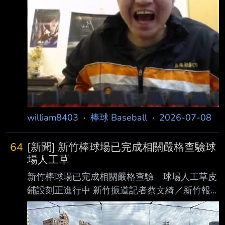
韓職遭遇膝傷重創時，他曾數度以 為自己的職
業生涯已經結束，如今能夠再度站上球場，讓他
格外珍惜這次來台機會。 談到首次披上桃猿戰
袍先發，道威聖先深吸一口氣，努力平復情緒後
說，「我真的非常興 奮，很難不激動。一年半
前我在韓國受了很大的傷，有好幾次我都以為自
己已經打完了， 職業生涯結束了。」
william8403
·
棒球 Baseball
·
2026-07-08
64
[新聞] 新竹棒球場已完成相關嚴格查驗球
場人工草
新竹棒球場已完成相關嚴格查驗 球場人工草皮
鋪設刻正進行中 新竹振道記者蔡文綺／新竹報
導
https://cdn2.ettoday.net/images/8820/882009