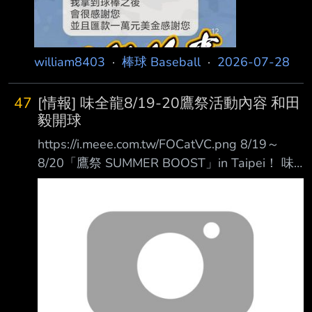
william8403
·
棒球 Baseball
·
2026-07-28
47
[情報] 味全龍8/19-20鷹祭活動內容 和田
毅開球
https://i.meee.com.tw/FOCatVC.png 8/19～
8/20「鷹祭 SUMMER BOOST」in Taipei！ 味
全龍將於8/19至8/20在臺北大巨蛋隆重舉辦「#
鷹祭SummerBoost」主題日活動。賽事期 間除
了兩隊啦啦隊合體戰力加乘，指定區域資格者入
場送「鷹祭in Taipei Dragons Special 聯名球
衣」也是一大看點。8/19更將邀請軟銀傳奇OB
和田毅擔任開球嘉賓，為主 題日揭開序幕。 全
場齊穿「鷹祭 in Taipei Dragons Special