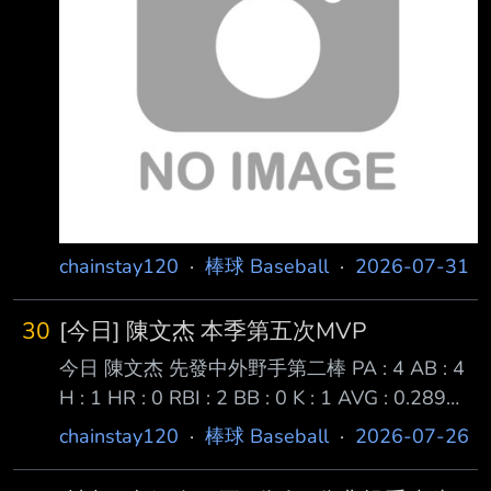
想推薦大家自己看 第一年上一軍挑戰KBO，如
今已經9勝正在往10勝邁進 希望他可以達成10
勝並且跟韓華鷹一起進入韓國大賽吧
https://www.youtube.com/watch?
v=OKnwAR7BZYk -- 達妮婭是我的媽媽/老婆/
女兒/好女孩... https://i.imgur.c
chainstay120
·
棒球 Baseball
·
2026-07-31
30
[今日] 陳文杰 本季第五次MVP
今日 陳文杰 先發中外野手第二棒 PA : 4 AB : 4
H : 1 HR : 0 RBI : 2 BB : 0 K : 1 AVG : 0.289
OBP : 0.350 SLG : 0.390 OPS : 0.740 OPS+:
chainstay120
·
棒球 Baseball
·
2026-07-26
127 三振 二滾 右飛 二安 本場榮獲今年度第五次
MVP的打守跑帥唱的五拍子文杰！ 依舊是提供