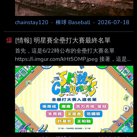
增姓名亂碼補正條款(A6-
chainstay120
·
棒球 Baseball
·
2026-07-18
爆
[情報] 明星賽全壘打大賽最終名單
首先，這是6/22時公布的全壘打大賽名單
https://i.imgur.com/kHt5OMP.jpeg 接著，這是半
小時前公布的最終名單
https://i.imgur.com/24lDslV.jpeg 張育成 → 申皓
瑋 → 吉力吉撈．鞏冠 → 王政順 朱育賢 → 李勛
傑 宋晟睿 → 無變動 范國宸 → 無變動 許基宏 →
曾頌恩 → 前後對照有換人的部分我優先以同隊
有替換的塞 沒有的才會換成別隊的來補 基本上
就是換了四分之三 但對於會有這個結果老實說也
不是太意外 -- 達妮婭是我的媽媽/老婆/女兒