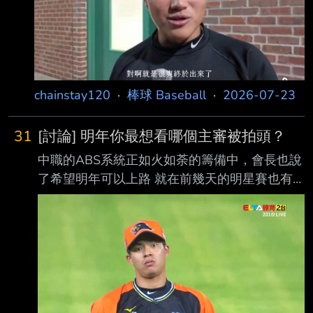
https://i.imgur.com/CCrEwFQ.gif
https://i.imgur.com/EmUV5dz.gif
https://i.imgur.com/NYTZW5K.gif
https://i.imgur.com/ZBIv
chainstay120
·
棒球 Baseball
·
2026-07-23
31
[討論] 明年你最想看哪個主審被拍頭？
中職的ABS系統正如火如荼的籌備中，會長也說
了希望明年可以上路 就在前幾天的明星賽也有
展示，而昨天二軍也開始在實測 那麼，你各位
明年最想看哪位幻神被挑戰ABS？ 1.林金達(變
形金達) 2.江春緯(牛肉麵) 3.邱景彥(海景彥) 4.羅
鈞鴻(神奇海羅) 5.尤志欽 6.陳均瑋 我自己是覺得
帥輝以外上面提到的這幾個我都想看他們被ABS
挑戰 還有昨天啾爪戰的日籍主審也順便，如果
明年還繼續在中職的話我也很想看他被挑戰 還