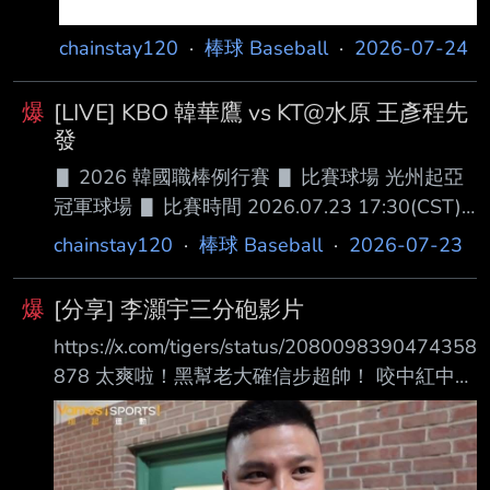
chainstay120
·
棒球 Baseball
·
2026-07-24
爆
[LIVE] KBO 韓華鷹 vs KT@水原 王彥程先
發
▋ 2026 韓國職棒例行賽 ▋ 比賽球場 光州起亞
冠軍球場 ▋ 比賽時間 2026.07.23 17:30(CST)
韓華鷹(Hanwha Eagles) 41W-44L-3D(KBO#6)
chainstay120
·
棒球 Baseball
·
2026-07-23
█ AVG OBP SLG OPS H HR RBI SB １.吳 在 原
#54 (L) LF .248 .329 .293 .622 33 0 10 6
爆
[分享] 李灝宇三分砲影片
２.Yonathan Perlaza#30 (S) RF .305 .412 .545
https://x.com/tigers/status/2080098390474358
.957 99 18 57 8 ３.文 賢 彬#51 (L) CB .2
878 太爽啦！黑幫老大確信步超帥！ 咬中紅中直
接往左外野夯出去！ 目前老虎4比1先小熊！ 如
果這場贏下來應該有機會成為勝利打點！ -- 達妮
婭是我的媽媽/老婆/女兒/好女孩...