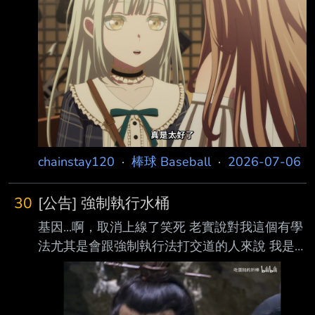
於2026/07/18 00:00起正式實施 詳情請看下面
這篇常駐置底的公告 [公告] 板規v8.0實施預告
#1gIFpE3W (Baseball) 2.靜板 經與組務確認，
原先在違規積案處理完畢前會一直維持靜板 但
為配合新版板規上線，同步於2026/07/18解除
詳細分時仍需依群組長作業流程為主 3.水桶 原
先需待組務審結違規積案才計算累犯尚未處理的
違規 經協
chainstay120
·
棒球 Baseball
·
2026-07-06
30
[公告] 強制執行水桶
基因...啊，取消上線了笑死 老實說對我這個有學
法尤其是會跟強制執行法打交道的人來說 我是
真的沒想過這個法學名詞可以被拿來這樣用 總
的來說這幾天真的是看的很有趣 另外提醒 看比
賽的時候就算再火大也不要無憑無據說主審收