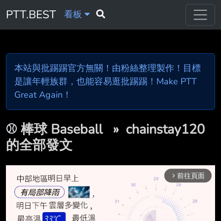
PTT.BEST
看板
本站與批踢踢官方無關！由粉絲整理製作！目標
是讓年輕族群，也能容易逛批踢踢！Make PTT
Great Again！
⚾
棒球 Baseball
»
chainstay120
的全部發文
前往頁面
arrow_forward_ios