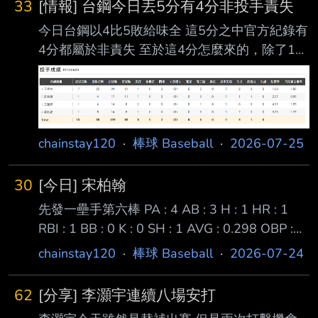
33
[情報] 台鋼今日丟5分有4分非投手責失
投手安心信賴的中外野守備 同時今天也在8下時
今日台鋼以4比5敗給味全 這5分之中官方紀錄有
擊出關鍵逆轉安打 終場台鋼以4:2逆轉氣走味
4分都屬於非責失 至於這4分怎麼來的，除了1分
全！ https://www.youtube.com/watch?
是突破僵局以外其他的你別問 甚至是其中1分責
v=i7TjiZjPg
失以實際比賽內容來說 也是8上時右外野手王博
玄送出去的 因為撲了不該撲的球把味全球員送
上二壘 隨後林辰勳靠冉皓燐的二滾推進到三壘
chainstay120
·
棒球 Baseball
·
2026-07-25
再靠天哥的犧飛跑回味全的第三分
https://i.imgur.com/1NkZGM7.png -- 達妮婭是
我的媽媽/老婆/女兒/好女孩...
30
[今日] 宋柏翰
https://i.imgur.com/CCrEwFQ.gif
先發一壘手第六棒 PA : 4 AB : 3 H : 1 HR : 1
https://i.imgur.c
RBI : 1 BB : 0 K : 0 SH : 1 AVG : 0.298 OBP :
0.371 SLG : 0.491 OPS : 0.862 OPS+: 163 全
chainstay120
·
棒球 Baseball
·
2026-07-24
打(1RBI) 三振 左飛 犧短 今天宋弟真的是救台鋼
於水火之中 至於水火怎麼來的你別問，問就是
62
[分享] 李灝宇連續八場安打
其他人怎麼會這樣 二下的時候宋弟在0:1落後的