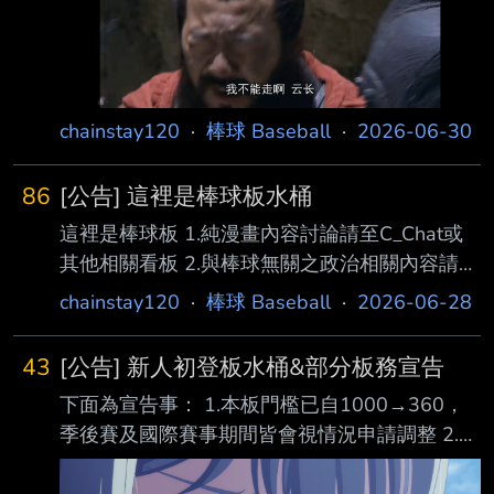
錢、球員打假球等言論 不然被送來檢舉板的時
候板主們也救不了你 要檢舉的話請幫我注意中
間是有空格的 #1gFeZtDa (Baseball) 至於靜板
到啥時請看這篇 #1gFeZtDa (Baseball) 關於有
些已經判決為啥還不執行的也還是看這篇 以下
chainstay120
·
棒球 Baseball
·
2026-06-30
水桶公告後執行 ============
86
[公告] 這裡是棒球板水桶
這裡是棒球板 1.純漫畫內容討論請至C_Chat或
其他相關看板 2.與棒球無關之政治相關內容請尋
找更適合的專板討論 3.不是3/05~6/21的違規等
chainstay120
·
棒球 Baseball
·
2026-06-28
組務判決就可以當作沒事繼續違規 後續檢舉送
進來達標一樣會發永桶 4.看比賽的時候很氣很怒
43
[公告] 新人初登板水桶&部分板務宣告
但也不要說專業人士收錢、受賄、賭博、檢調調
下面為宣告事： 1.本板門檻已自1000→360，
查等 以下水桶公告後執行，發文者併同刪文
季後賽及國際賽事期間皆會視情況申請調整 2.依
==================================
群組長公告#1gD_-7BQ (Baseball) 靜板需視
==================================
Base_Picket板 積案處理進度而定，因此目前還