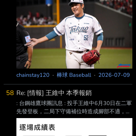
翔不在的第二天 在第八局有5分領先時教練團派
上小寶上來鎮守 面對味全龍中心打線劉基鴻、
朱育賢、吉力吉撈．鞏冠投出非常精采的表現
面對打席 1.劉基鴻 FO 2.朱育賢 K 3.吉力吉撈．
鞏冠 GO 今日投的9球有5球是在跟朱哥對決 尤
其是最後K掉朱哥的那球指叉非常漂亮 成功吸引
chainstay120
·
棒球 Baseball
·
2026-07-09
58
Re: [情報] 王維中 本季報銷
: 台鋼雄鷹球團訊息 : 投手王維中6月30日在二軍
先發登板，二局下守備補位時造成腳部不適，隨
即退場休息。期 : 間持續接受防護團隊治療，但
因腳踝腫脹部位未見好轉，經詳細檢查後，診斷