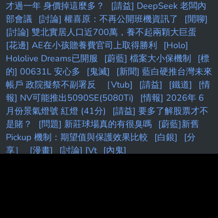
才過一年 身價掉這麼多？
[請益] DeepSeek 老闆內
部會議
[討論] 權喜原：不再公開班機資訊了
[閒聊]
[討論] 雙北實居人口近700萬，養不起兩顆大巨蛋
[花邊] AE在小孩贍養費官司上取得勝利
[Holo]
Hololive Dreams已開服
[蔚藍] 檔案大小保機制
[標
的] 00631L 安心多
[鬼滅]
[新聞] 藍白硬推台灣未來
帳戶 政院擬祭不副署反
［Vtub]
[請益]
[鐵道]
[情
報] NV可能推出5090SE(5080Ti)
[情報] 2026年 6
月份景氣燈號 紅燈 (41分)
[請益] 要多了解股票才不
是賭？
[問題] 新莊球場真的有很臭嗎
[蔚藍]新舊
Pickup 機制：期望值與保護效果比較
[白銀]
[分
享］
[漫畫]
[討論] [Vt
[內鬼]
PTT.BEST 批踢踢爆文 © 2026
本站與批踢踢官方無關！由粉絲整理製作！目標是讓年輕族群，也能
容易逛批踢踢！Make PTT Great Again！
Last updated post:
[basketballTW] [情報] 陳孝榕 官宣退役