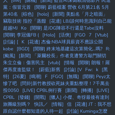
人
[live]
[購機]
[新聞] 藍營AI深偽賴清德影片 民進
黨：假冒元首
[閒聊] 蔚藍檔案 營收 6月第21名 5月
第40名
[棕色]
[holo]
[新聞] 美點名「月之暗面」
竊取技術 指控「蒸餾
[花邊] LBJ談何時意識到自己能
超越MJ
Ko
[閒聊] 是JDG陣容不行還是Tabe沒料
[閒聊] 李冠儀FB (
[Holo]
[活俠]
[FGO
7
[Vtub]
[討論] [
K
[花邊] 杰倫:NBA球員薪資不應該公開
kobe
[BGD]
[閒聊] 終末地基建這次算簡化...嗎?
R:
[颱風]
[新聞] 「萊爾校長」作者竟遭警方敲門關切
朱立立倫：傷害民主
[vtub]
[情報
[閒聊] 朗報！羅
傑再度進監獄！
[蔚藍]新舊
[討論] [V
Fw:
k
[黑
特]
[26夏]
[鳴潮]
F
[FGO]
[無職]
[閒聊] Peyz太
慘了吧
[問卦]新竹教授砍死妹夫重點整理！7千萬去
投0050
[LIVE] CPBL例行賽
[新聞]
[轉播]
[LIVE]
CPBL
[發錢]
[開戰]
[獵人] 小傑、奇犽最後有達到
旅團級別嗎？
快訊／
[情報]
信
[花邊] JT：我不想
跟自認什麼都知道的人待一起
[討論] Kuminga怎麼