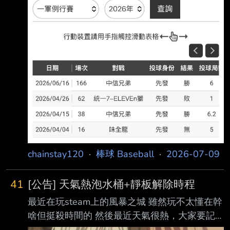
結果確認為 左 : 腳踝外側韌帶斷裂，後續休養、
治療評估約需3個月，預計本季例行賽無法再出
賽。 : 王維中最近一次在一軍出賽為6月16日澄
清湖出戰中信兄弟，先發6局失1分被擊出2支安
打 、 : 投出5次奪三振，拿下本季第2勝。 :
https://www.threads.com/@animo_tw/post/Dajv
jAMj6
chainstay120
·
棒球 Baseball
·
2026-07-09
41
[公告] 天氣熱泡水桶+靜板解除時程
最近在玩steam上的風暴之城 雖然玩不太懂在幹
啥但挺殺時間的 然後最近天氣很熱，大家要記
得多喝水 以下幾件事情宣布 1.板規 板規v8.0將