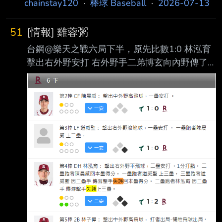
chainstay120
·
棒球 Baseball
·
2026-07-13
51
[情報] 雞蓉粥
台鋼@樂天之戰六局下半，原先比數1:0 林泓育
擊出右外野安打 右外野手二弟博玄向內野傳了
一個CUT 二壘手林家鋐傳二壘的時候不知道在
傳甚麼東西 讓在二壘補位的YOYO完全接不到直
接噴到三壘後側 樂天靠著這個傳球失誤直接拿
下兩分 接著梁家榮擊出一二壘間滾地球 二壘手
林家鋐一樣處理失誤，把梁家榮送上壘包 在這
之後馬上被紅中用罄嗆換掉 後續在二出局一三
壘有人的情況下 坎南被迫退場休息，換上小寶
三振掉貓男，總算是結束掉這個半局 目前聯盟
計分板坎南戰機 R=5 ER=1 有4分是被隊友送掉
的，而樂天也在六局下半將比