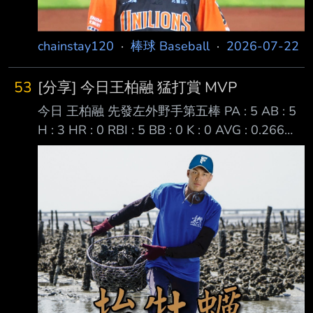
有推文小心不要踩到B7 -- 達妮婭是我的媽媽/老
婆/女兒/好女孩... https://i
chainstay120
·
棒球 Baseball
·
2026-07-22
53
[分享] 今日王柏融 猛打賞 MVP
今日 王柏融 先發左外野手第五棒 PA : 5 AB : 5
H : 3 HR : 0 RBI : 5 BB : 0 K : 0 AVG : 0.266
OBP : 0.313 SLG : 0.406 OPS : 0.719 OPS+:
119 一滾 二安 一安 雙殺 一安 今天是，抬牡蠣
大王！ https://i.imgur.com/36Emuc1.png 三局
上半落後時，大王擊出中外野二壘安打，送回吳
念庭還有魔鷹大哥，比分來到3:4 五局上半落後
時，大王擊出右外野一壘安打，送回吳念庭，比
分來到5:6