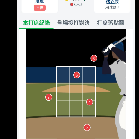
手比「2」示意不滿2球判決，隨後遭到驅逐出
場。 面對中信兄弟隊先發投手伍立辰，雄鷹在
第三局前5位打者都上壘，還無人出局已經攻下4
分大局，吳念庭擊出飛球出局後，輪到魔鷹打
擊，該打席已有1球因偏高仍被判好球讓魔 鷹有
意見，2好2壞先將下一球破壞成界外，魔鷹放掉
下一顆外角球，主審