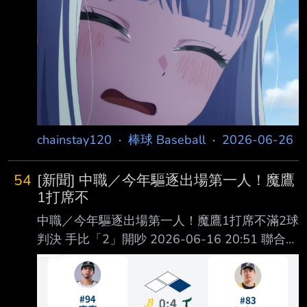
========== #1gFdXe7V (Base
不會解除 3.檢舉板3/05至6/21期間之檢舉案由
組務負責審理 6/21後之檢舉案由新任板主審理
4.部分新板主已審結的檢舉案目前尚未執行 需等
組務將尚未處理完的檢舉案處理審結後才能計算
累犯 5.下周一中職選秀會會有樂透 6.已經有兌現
部份政見了，目前開了五盤樂透 我會繼續開，
昨天被瑞恩完封後我
chainstay120
·
棒球 Baseball
·
2026-06-26
54
[新聞] 中職／今年驅逐出場第一人！魔鷹
1打席不
中職／今年驅逐出場第一人！魔鷹1打席不滿2球
判決 手比「2」開吵 2026-06-16 20:51 聯合報
／ 記者陳宛晶／即時報導 中華職棒今年第一張
驅逐出場罰單出爐，台鋼雄鷹隊洋砲魔鷹第三局
對好球帶判決有意見 ，找上主審蔡豐澤爭論，