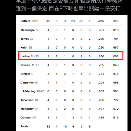
李灝宇今天雖然是替補出賽 但是兩次打擊機會
局面炸了鋼龍一發 將比數扳成1:1平手
選到一個保送 而在8下時也擊出關鍵一壘安打
https://www.youtube.com/watch?
https://i.imgur.com/Xrrd6wz.png Riley Greene
v=5dWHUT2lo
雖然擊出GO，但李灝宇趁這個機會推進到二壘
隨後由Dillon Dingler打擊，敲出二壘安打，李灝
宇也因此跑回超前分！ 終場老虎以4比3贏下皇
家！ -- 達妮婭是我的媽媽/老婆/女兒/好女孩...
https://i.imgur.com/CCrEwFQ.gif
https://i.imgur.com/EmUV5dz.gif htt