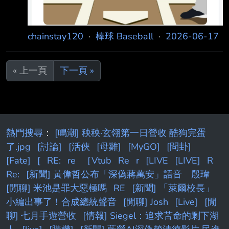
chainstay120
·
棒球 Baseball
·
2026-06-17
« 上一頁
下一頁 »
熱門搜尋
：
[鳴潮] 秧秧·玄翎第一日營收 酷狗完蛋
了.jpg
[討論]
[活俠
[母雞]
[MyGO]
[問卦]
[Fate]
[
RE:
re
［Vtub
Re
r
[LIVE
[LIVE]
R
Re:
[新聞] 黃偉哲公布「深偽蔣萬安」語音 殷瑋
[閒聊] 米池是罪大惡極嗎
RE
[新聞] 「萊爾校長」
小編出事了！合成總統聲音
[閒聊] Josh
[Live]
[閒
聊] 七月手遊營收
[情報] Siegel：追求苦命的剩下湖