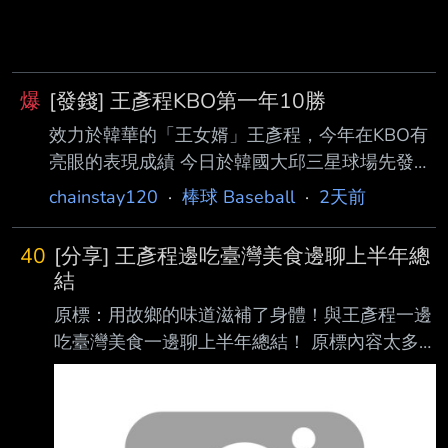
爆
[發錢] 王彥程KBO第一年10勝
效力於韓華的「王女婿」王彥程，今年在KBO有
亮眼的表現成績 今日於韓國大邱三星球場先發出
戰三星獅力拼10勝 目前韓華鷹以4:0的優勢暫時
chainstay120
·
棒球 Baseball
·
2天前
領先三星獅 而今天王彥程也完成先發任務也有著
優質先發的表現 IP 6 NP/S 106(71) K 7 H 3 BB
40
[分享] 王彥程邊吃臺灣美食邊聊上半年總
2 ER 0 目前九局下半由韓華牛棚上場關門 只要
結
這場韓華贏下比賽，王彥程取得10勝的里程碑 本
原標：用故鄉的味道滋補了身體！與王彥程一邊
文任何祝福王彥程的話都發19P(背號、稅後)發
吃臺灣美食一邊聊上半年總結！ 原標內容太多
300位 未滿300位則統計到11點為止發錢，純
標題放不下，就放內文了 影片有繁中CC字幕，
推、唱衰或招魂的不會發 -- 達妮婭是我的媽媽/
要收看的記得開 王彥程覺得李相圭很帥，難道
老婆/女兒/好女孩
這就是李相O的魅力嗎 至於彥程對於上半季的感