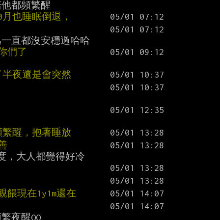
0月也睡眠倒退，
苦你們了
了半夜還是會突然
頻繁醒，抱著睡放
善
餵現在1y1m還在