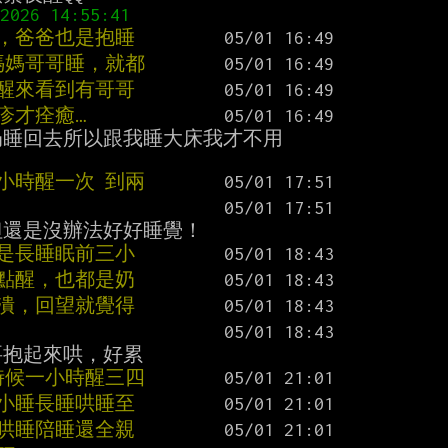
次，爸爸也是抱睡
媽媽哥哥睡，就都
她醒來看到有哥哥
疹才痊癒…
睡回去所以跟我睡大床我才不用

小時醒一次 到兩
也是長睡眠前三小
整點醒，也都是奶
崩潰，回望就覺得
的時候一小時醒三四
次小睡長睡哄睡至
人哄睡陪睡還全親