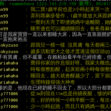
nn99       
: 我二寶1歲半前也是2小時起來哭一
nn99       
: 弄到蕁麻疹發作，1歲半後放大床跟
nn99       
: 一覺到天亮了即便媽媽中途離開，
nn99       
: 睡旁邊也可以繼續睡回去，爸爸蕁麻
可是我家寶寶一直以來都睡大床，因為一直靠親餵奶
nskyzuso   
: 跟我兒一模一樣 沒異膚 每天都兩三
nskyzuso   
: 歲多活動更大之後才度過這個症頭QQ
ariahaha   
: 覺得你家的作息很好呀。我家大概
ariahaha   
: 時每個整點醒，起床前兩小時每個
ariahaha   
: 睡回去，越大就會醒越少了，當下
ariahaha   
: 生理時鐘很強大神奇
ly771006   
: 從3m到現在11m也是持續夜醒，慘
ly771006   
: 次，好的時候一小時半醒一次，每
ly771006   
: 少一小時起跳，而且只有媽媽一個