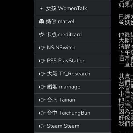
如果
👧 女孩 WomenTalk
已經9
👻 媽佛 marvel
爸媽好
💳 卡版 creditcard
他最
大概清
清醒3
👉 NS NSwitch
下午還
通常會
👉 PS5 PlayStation
一直
👉 大氣 TY_Research
其實
我們
👉 婚姻 marriage
不管早
小睡2
👉 台南 Tainan
他長
找睡
因為
👉 台中 TaichungBun
好像
我們
👉 Steam Steam