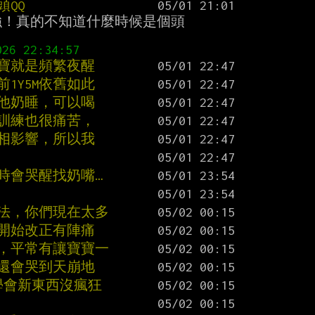
頭QQ
！真的不知道什麼時候是個頭

二寶就是頻繁夜醒
1Y5M依舊如此
讓他奶睡，可以喝
說訓練也很痛苦，
互相影響，所以我
時會哭醒找奶嘴…
放法，你們現在太多
月開始改正有陣痛
了，平常有讓寶寶一
的還會哭到天崩地
學會新東西沒瘋狂