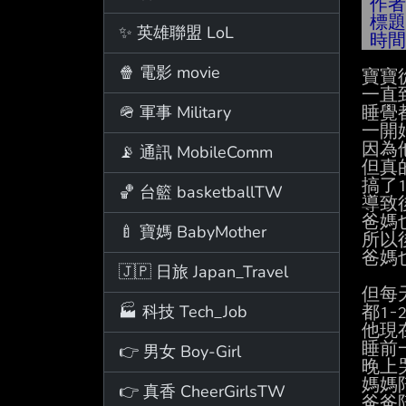
作
標
✨ 英雄聯盟 LoL
時
🍿 電影 movie
寶寶
一直
🪖 軍事 Military
睡覺
一開
因為
📡 通訊 MobileComm
但真
搞了1
🏀 台籃 basketballTW
導致
爸媽
🍼 寶媽 BabyMother
所以
爸媽
🇯🇵 日旅 Japan_Travel
但每
🏭 科技 Tech_Job
都1
他現
睡前
👉 男女 Boy-Girl
晚上哭
媽媽
👉 真香 CheerGirlsTW
爸爸