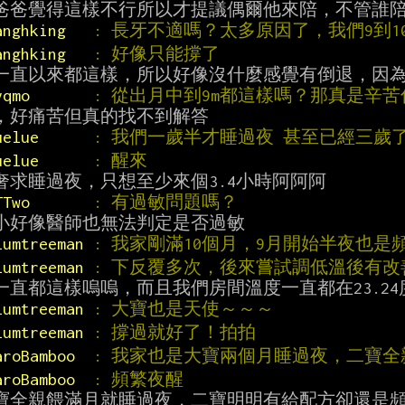
anghking   
: 長牙不適嗎？太多原因了，我們9到1
anghking   
: 好像只能撐了
yqmo       
: 從出月中到9m都這樣嗎？那真是辛
uelue      
: 我們一歲半才睡過夜 甚至已經三歲
uelue      
: 醒來
TTwo       
: 有過敏問題嗎？
lumtreeman 
: 我家剛滿10個月，9月開始半夜也是
lumtreeman 
: 下反覆多次，後來嘗試調低溫後有改
lumtreeman 
: 大寶也是天使～～～
lumtreeman 
: 撐過就好了！拍拍
aroBamboo  
: 我家也是大寶兩個月睡過夜，二寶全親
aroBamboo  
: 頻繁夜醒