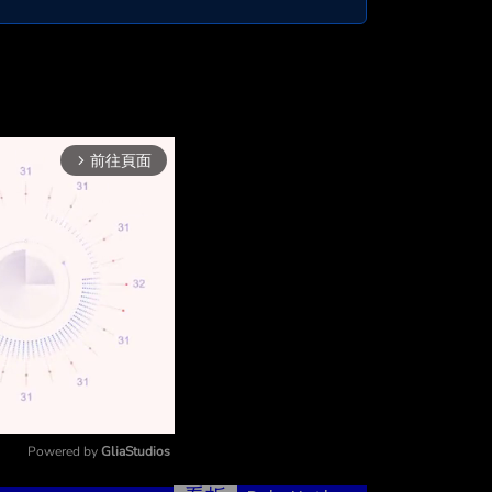
前往頁面
arrow_forward_ios
Powered by 
GliaStudios