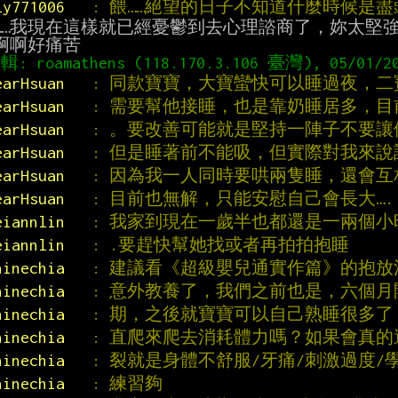
ly771006   
: 餵……絕望的日子不知道什麼時候是盡
……我現在這樣就已經憂鬱到去心理諮商了，妳太堅強
earHsuan   
: 同款寶寶，大寶蠻快可以睡過夜，
earHsuan   
: 需要幫他接睡，也是靠奶睡居多，目前
earHsuan   
: 。要改善可能就是堅持一陣子不要
earHsuan   
: 但是睡著前不能吸，但實際對我來
earHsuan   
: 因為我一人同時要哄兩隻睡，還會
earHsuan   
: 目前也無解，只能安慰自己會長大….
eiannlin   
: 我家到現在一歲半也都還是一兩個小
eiannlin   
: .要趕快幫她找或者再拍拍抱睡
hinechia   
: 建議看《超級嬰兒通實作篇》的抱
hinechia   
: 意外教養了，我們之前也是，六個
hinechia   
: 期，之後就寶寶可以自己熟睡很多
hinechia   
: 直爬來爬去消耗體力嗎？如果會真
hinechia   
: 裂就是身體不舒服/牙痛/刺激過度/
hinechia   
: 練習夠