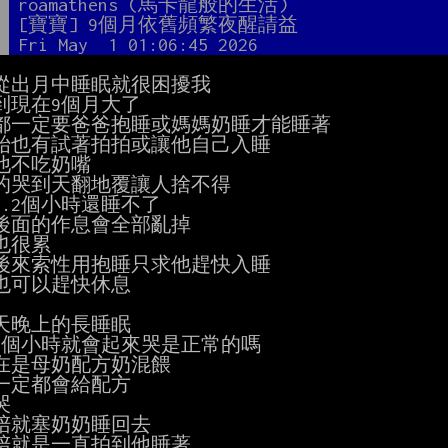
者
roamathens (馬卡龍般的生活)
題
[寶寶] 9個月依舊頻繁夜醒請益
間
Fri May  1 01:06:45 2026
從出月中睡眠就很困擾我

到現在9個月大了

都一定要爸爸抱睡或媽媽奶睡才能睡著

始也有試著拍拍或讓他自己入睡

他不吃奶嘴

的哭到天翻地覆讓人捨不得

.2個小時還睡不了

後面的作息會全部亂掉

也很累

後來索性用抱睡只求他趕快入睡

也可以趕快休息

天晚上的長睡眠

-2個小時就會起來哭是正常的嗎

在是母奶配方奶混餵

一定都會給配方



陪就塞奶奶睡回去

陪就是一直拍到他睡著
