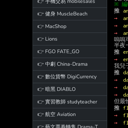
👉 手機交易 mobilesales
推 
a
👉 健身 MuscleBeach
→ 
a
→ 
a
👉 MacShop
→ 
a
👉 Lions
嗚嗚
👉 FGO FATE_GO
推 
e
→ 
e
👉 中劇 China-Drama
推 
d
👉 數位貨幣 DigiCurrency
→ 
d
→ 
d
👉 暗黑 DIABLO
→ 
d
👉 實習教師 studyteacher
推 
f
👉 航空 Aviation
→ 
f
→ 
f
👉 藝文票券轉售 Drama-Ticket