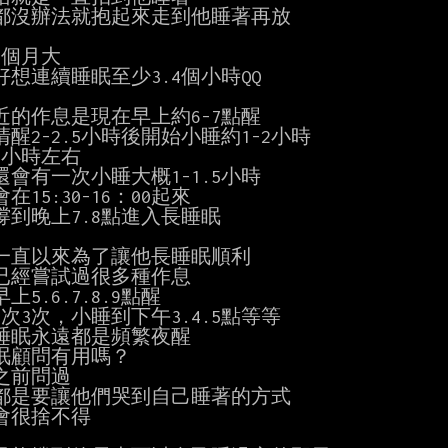
都沒辦法就抱起來走到他睡著再放

個月大

想連續睡眠至少3.4個小時QQ

近的作息是現在早上約6-7點醒

醒2-2.5小時後開始小睡約1-2小時

小時左右

會有一次小睡大概1-1.5小時

在15:30-16：00起來

撐到晚上7.8點進入長睡眠

一直以來為了讓他長睡眠順利

已經嘗試過很多種作息

上5.6.7.8.9點醒

次3次，小睡到下午3.4.5點等等

睡眠永遠都是頻繁夜醒

眠顧問有用嗎？

之前問過

都是要讓他們哭到自己睡著的方式

會很捨不得
