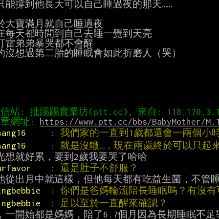
只能撐到他長大可以自己睡過夜的那天……

於大寶滿月就自己睡過夜

在每天都時間到自己去睡一覺到天亮

打雷弟弟暴哭都不會醒

的沒想過第二胎的睡眠會如此折磨人（哭）

章網址: 
https://www.ptt.cc/bbs/BabyMother/M.
hang16     
: 我們家的一直到1歲都還會一兩個小
hang16     
: 就是沒轍…，現在兩歲終於可以只起
urfavor    
: 還是肚子不舒服？
ingbebbie  
: 你們是爸媽輪流陪長睡眠嗎？有沒
ingbebbie  
: 足以至於一直醒來確認？
，一開始都是媽媽，陪了6.7個月因為長期睡眠不足