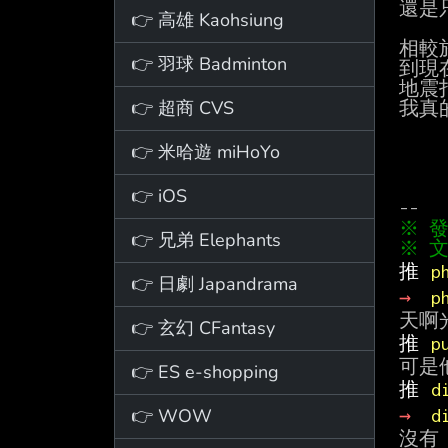
還是
👉 高雄 Kaohsiung
相較
👉 羽球 Badminton
到現
地震
👉 超商 CVS
我真
👉 米哈遊 miHoYo
👉 iOS
👉 兄弟 Elephants
※ 文
推 
p
👉 日劇 Japandrama
→ 
p
👉 玄幻 CFantasy
推 
p
👉 ES e-shopping
推 
d
👉 WOW
→ 
d
沒有