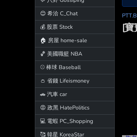
😊 希洽 C_Chat
PTT.
[
💰 股票 Stock
🏠 房屋 home-sale
🏀 美國職籃 NBA
⚾ 棒球 Baseball
👛 省錢 Lifeismoney
🚗 汽車 car
😡 政黑 HatePolitics
💻 電蝦 PC_Shopping
🥰 韓星 KoreaStar