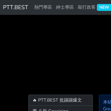
PTT.BEST
熱門專區
紳士專區
敲打政客
NEW
🔥 PTT.BEST 批踢踢爆文
本
Gre
💬 八卦 Gossiping