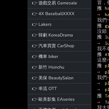
👉 遊戲交易 Gamesale
推 
h
👉 4X BaseballXXXX
→ 
h
👉 Lakers
推 
g
👉 韓劇 KoreaDrama
推 
l
→ 
l
👉 汽車買賣 CarShop
推 
A
👉 機車 biker
推 
p
👉 新竹 Hsinchu
→ 
p
👉 美保 BeautySalon
→ 
p
👉 串流 OTT
→ 
p
推 
T
👉 歐美影集 EAseries
→ 
T