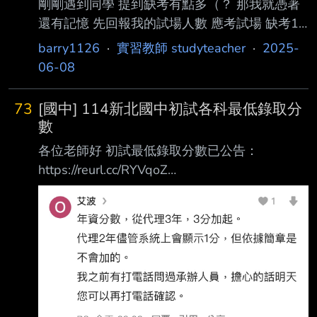
剛剛遇到同學 提到缺考有點多（？ 那我就憑著
還有記憶 先回報我的試場人數 應考試場 缺考10
個 --
barry1126
·
實習教師 studyteacher
·
2025-
06-08
73
[國中] 114新北國中初試各科最低錄取分
數
各位老師好 初試最低錄取分數已公告：
https://reurl.cc/RYVqoZ
https://meee.com.tw/nTsd9QV
https://meee.com.tw/2zSJYei 祝進複試的老師順
利！ --