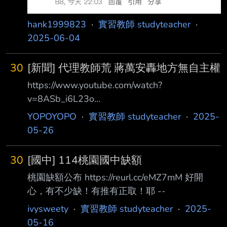
hank1999823
·
實習教師 studyteacher
·
2025-06-04
30
[新聞] 代理教師荒 蔣萬安轟地方無自主權
https://www.youtube.com/watch?
v=8ASb_i6L23o
https://www.chinatimes.com/newspapers/2025
YOPOYOPO
·
實習教師 studyteacher
·
2025-
0526000466-260107?chdtv 代理教師荒 蔣萬
05-26
安轟地方無自主權 招45次才找到人 最多只能連
聘3年 2025/05/26 中國時報 徐佑昇 台北市近3
30
[國中] 114桃園國中缺額
年陷入代理教師荒，根據北市教育局統計，有學
桃園缺額公布 https://reurl.cc/eMZ7mM 好開
校招聘高達45次才徵到代理教 師。台北市長蔣
心，有不少缺！有推有正取！耶 --
萬安批評，中央規定代理教師最多只能連續聘用
3年，地方政府完全沒自 主權，台灣教育有「
ivysweety
·
實習教師 studyteacher
·
2025-
05-16