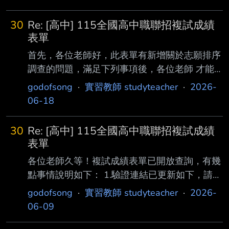
30
Re: [高中] 115全國高中職聯招複試成績
表單
首先，各位老師好，此表單有新增關於志願排序
調查的問題，滿足下列事項後，各位老師 才能
通過驗證，看到相關資訊。 接著，為了提高各
godofsong
·
實習教師 studyteacher
·
2026-
位填寫意願，有填寫的老師能拿到同科考生試教
06-18
及口試等題目。另外， 我會先取消表單資料有
部分不齊的老師複試表單的權限。 最後，6/23
30
Re: [高中] 115全國高中職聯招複試成績
下午五點麻煩各位老師開始填寫順位及上傳公開
表單
分發通知單，我也會將這兩個 問題轉為必填，
各位老師久等！複試成績表單已開放查詢，有幾
順位請按照公開分發通知單填寫，我會按照填寫
點事情說明如下： 1.驗證連結已更新如下，請勿
表單資料的時間順序跟正 確性，並且移除資料
弄錯！ https://pse.is/96mk84 2.由於目前成績尚
godofsong
·
實習教師 studyteacher
·
2026-
不全老師的權限，請各位老師耐心等候。 1.入場
未確認過是否正確，加上有些科別或區域的表單
06-09
證號碼填寫正確。 2.初試成績單上傳正確
填寫資料 還未完整，所以目前的資訊僅供參考