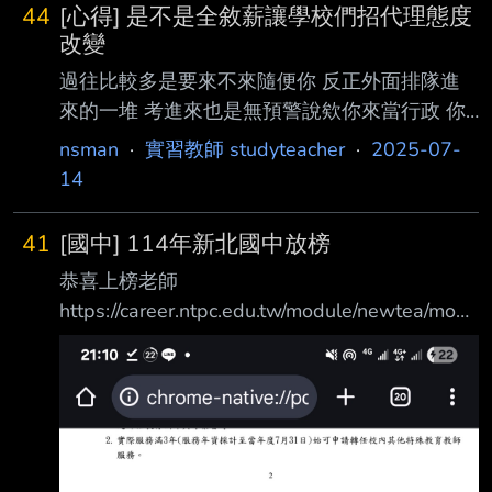
44
[心得] 是不是全敘薪讓學校們招代理態度
改變
過往比較多是要來不來隨便你 反正外面排隊進
來的一堆 考進來也是無預警說欸你來當行政 你
說怎麼一開始沒說 他們就拿法條來壓你，說不
nsman
·
實習教師 studyteacher
·
2025-07-
得拒絕 （不過正式拒絕他們都沒第二句話） 現
14
在不僅會先說我們的不用接行政不用當導師 口
氣也溫柔許多 這會不會是全國全敘薪的威力？
41
[國中] 114年新北國中放榜
還是缺師缺比較大的年頭？ --
恭喜上榜老師
https://career.ntpc.edu.tw/module/newtea/modu
le/newtea/out-home/out-announce ----- Sent
from JPTT on my iPhone --