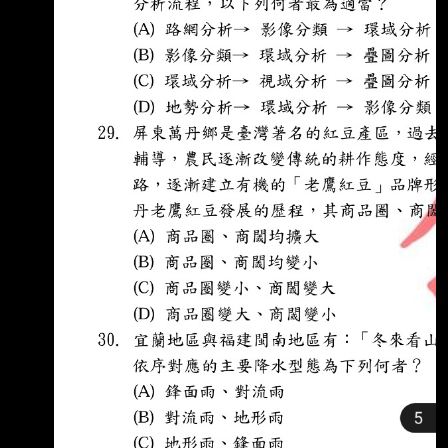
https://reurl.cc/lzKrxE 苗栗縣：
https://reurl.cc/0KMr7M 彰化縣：
https://reurl.cc/vQRl11 新竹市：