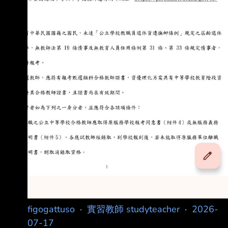
figogattuso
·
實習教師 studyteacher
·
2026-
07-17