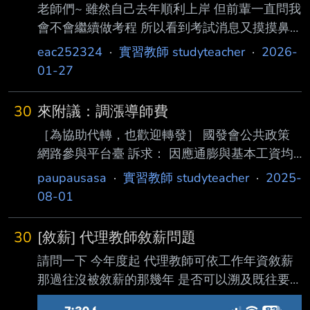
老師們~ 雖然自己去年順利上岸 但前輩一直問我
會不會繼續做考程 所以看到考試消息又摸摸鼻
子開始造福大家(應該吧 希望大家至少在考試上
eac252324
·
實習教師 studyteacher
·
2026-
少一個煩惱XD 考程連結如下
01-27
https://supr.link/9c66j 歡迎大家分享唷！ 祝福大
家今年順利金榜題名&寒假開心&新年快樂 --
30
來附議：調漲導師費
［為協助代轉，也歡迎轉發］ 國發會公共政策
網路參與平台臺 訴求： 因應通膨與基本工資均
大幅提升，且須長時間與家長聯繫，多年未調漲
paupausasa
·
實習教師 studyteacher
·
2025-
的高中以下導師費 ，應調升至5000元。 連署連
08-01
結： https://join.gov.tw/idea/detail/62c7b9a6-
6188-4553-b768-480460a6a026 --
30
[敘薪] 代理教師敘薪問題
請問一下 今年度起 代理教師可依工作年資敘薪
那過往沒被敘薪的那幾年 是否可以溯及既往要
求補發? 例如:前年代理時如果有敘薪應是220 但