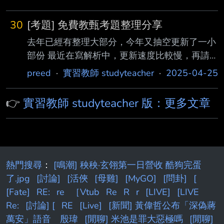
30
[考題] 免費教甄考題整理分享
去年已經有整理大部分，今年又抽空更新了一小
部份 最近在寫解析中，更新速度比較慢，再請
包涵 https://preedhd.com/teacher/ 各位未來的
preed
·
實習教師 studyteacher
·
2025-04-25
老師，如果有啥需求再請告知我，我會思考如何
協助你上榜。 預祝各位老師順利上岸。 --
👉
實習教師 studyteacher 版：更多文章
熱門搜尋
：
[鳴潮] 秧秧·玄翎第一日營收 酷狗完蛋
了.jpg
[討論]
[活俠
[母雞]
[MyGO]
[問卦]
[
[Fate]
RE:
re
［Vtub
Re
R
r
[LIVE]
[LIVE
Re:
[討論] [
RE
[Live]
[新聞] 黃偉哲公布「深偽蔣
萬安」語音 殷瑋
[閒聊] 米池是罪大惡極嗎
[閒聊]