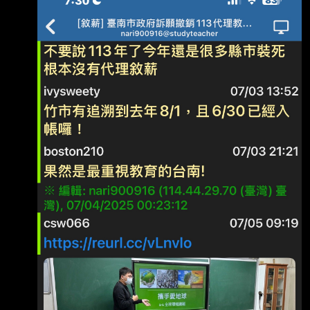
當時沒敘薪 是拿到190 請問會補發前年的差額
嗎? --