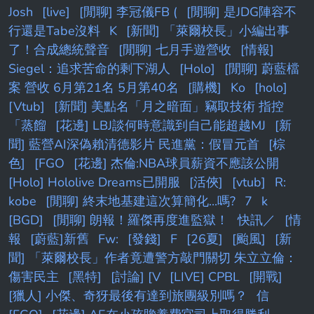
Josh
[live]
[閒聊] 李冠儀FB (
[閒聊] 是JDG陣容不
行還是Tabe沒料
K
[新聞] 「萊爾校長」小編出事
了！合成總統聲音
[閒聊] 七月手遊營收
[情報]
Siegel：追求苦命的剩下湖人
[Holo]
[閒聊] 蔚藍檔
案 營收 6月第21名 5月第40名
[購機]
Ko
[holo]
[Vtub]
[新聞] 美點名「月之暗面」竊取技術 指控
「蒸餾
[花邊] LBJ談何時意識到自己能超越MJ
[新
聞] 藍營AI深偽賴清德影片 民進黨：假冒元首
[棕
色]
[FGO
[花邊] 杰倫:NBA球員薪資不應該公開
[Holo] Hololive Dreams已開服
[活俠]
[vtub]
R:
kobe
[閒聊] 終末地基建這次算簡化...嗎?
7
k
[BGD]
[閒聊] 朗報！羅傑再度進監獄！
快訊／
[情
報
[蔚藍]新舊
Fw:
[發錢]
F
[26夏]
[颱風]
[新
聞] 「萊爾校長」作者竟遭警方敲門關切 朱立立倫：
傷害民主
[黑特]
[討論] [V
[LIVE] CPBL
[開戰]
[獵人] 小傑、奇犽最後有達到旅團級別嗎？
信