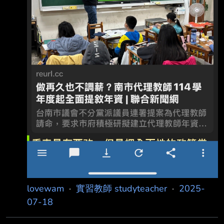
lovewam
·
實習教師 studyteacher
·
2025-
07-18