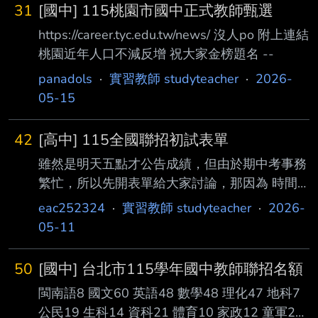
3.有些老師填寫的資料不盡正確，因此無法進入
31
[國中] 115桃園市國中正式教師甄選
複試成績表單，請至原本的成績填寫表單 修
https://career.tyc.edu.tw/news/ 沒人po 附上連結
正，例如入場證號碼打成姓名等，請注意！ 以
桃園近年人口不減反增 祝大家金榜題名 --
上還有不完美之處請站內信或寄mail給我，謝
謝！
godofsongx7@gmail.com
: 各位老師好！ :
panadols
·
實習教師 studyteacher
·
2026-
由於傑夫老師的建議，讓我
05-15
42
[高中] 115全國聯招初試表單
雖然是明天五點才公告成績，但由於期中考事務
繁忙，所以先開表單給大家討論，那因為 時間
來不及處理，所以只有先用部分考生人數比較多
eac252324
·
實習教師 studyteacher
·
2026-
的科別，沒有處理到的科別老師們請 多多包
05-11
涵，我也有在下方給格式模版，歡迎老師們複製
使用喔！ 也歡迎大家分享出去~ 最後提醒大家，
50
[國中] 台北市115學年國中教師聯招名額
由於往年格式容易被用亂，所以這一次我有鎖定
閩南語8 國文60 英語48 數學48 理化47 地科7
大家可以編輯的區域，請 大家在空白處多嘗
公民19 生科14 資科21 體育10 家政12 童軍2
試，一定有可以編輯的地方喔！ 成績查詢(5/12