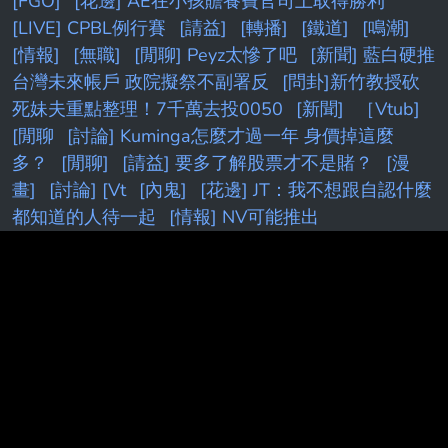
[FGO]
[花邊] AE在小孩贍養費官司上取得勝利
[LIVE] CPBL例行賽
[請益]
[轉播]
[鐵道]
[鳴潮]
[情報]
[無職]
[閒聊] Peyz太慘了吧
[新聞] 藍白硬推
台灣未來帳戶 政院擬祭不副署反
[問卦]新竹教授砍
死妹夫重點整理！7千萬去投0050
[新聞]
［Vtub]
[閒聊
[討論] Kuminga怎麼才過一年 身價掉這麼
多？
[閒聊]
[請益] 要多了解股票才不是賭？
[漫
畫]
[討論] [Vt
[內鬼]
[花邊] JT：我不想跟自認什麼
都知道的人待一起
[情報] NV可能推出
5090SE(5080Ti)
[請益] DeepSeek 老闆內部會議
[討論] 權喜原：不再公開班機資訊了
[討論] 雙北實
居人口近700萬，養不起兩顆大巨蛋
[情報] 2026年
6月份景氣燈號 紅燈 (41分)
[蔚藍]新舊 Pickup 機
制：期望值與保護效果比較
[蔚藍] 檔案大小保機制
[標的] 00631L 安心多
[鬼滅]
[問題] 新莊球場真的
有很臭嗎
[白銀]