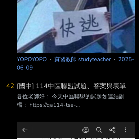
31.25%，換句話說，近七成以上的儲備師資都
不願投入教 職。而自然科老師則缺最大！網友
透過《中華民國師資培育統計年報》推估，預測
2028年 自然科老師將歸零，不再有新血！ 教職
工作本來就是道窄門，要取得正式教師資格，須
先從師範體系畢業或修滿教育學程；
YOPOYOPO
·
實習教師 studyteacher
·
2025-
06-09
42
[國中] 114中區聯盟試題、答案與表單
各位老師好： 今天中區聯盟的試題如連結副
檔： https://qa114-tse-
cl.twrecruit.com.tw/Subject/news.php?cate=C
並附上Dcard教師版上有人製作的表單 新竹縣：
https://reurl.cc/qGWqRq 台中市：
https://reurl.cc/8DxVag 宜蘭縣：