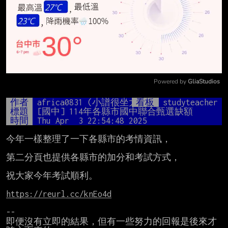
Powered by 
GliaStudios
Mute
作者
africa0831 (小譜很坐大)
看板
studyteacher
標題
[國中] 114年各縣市國中聯合甄選缺額
時間
Thu Apr  3 22:54:48 2025
今年一樣整理了一下各縣市的考情資訊，

第二分頁也提供各縣市的加分和考試方式，

祝大家今年考試順利。

https://reurl.cc/knEo4d
--

即便沒有立即的結果，但有一些努力的回報是後來才