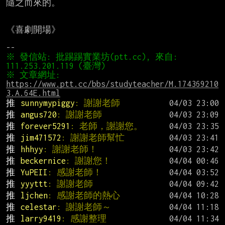
隨之而來的。

《喜劇開場》

※ 發信站: 批踢踢實業坊(ptt.cc), 來自: 
※ 文章網址: 
https://www.ptt.cc/bbs/studyteacher/M.174369210
3.A.64E.html
推 
sunnymypiggy
: 謝謝老師
推 
angus720
: 謝謝老師
推 
forever5291
: 老師，謝謝您。
推 
jim471572
: 謝謝老師幫忙
推 
hhhyy
: 謝謝老師！
推 
beckernice
: 謝謝您！
推 
YuPEII
: 感謝老師！
推 
yyyttt
: 謝謝老師
推 
ljchen
: 感謝老師的熱心
推 
celestar
: 謝謝老師～
推 
larry9419
: 感謝整理