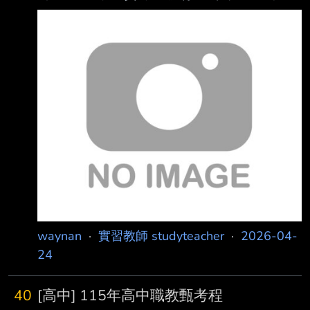
輔導活動14 專輔14 特教56 資優數學14 資優理
17:00後) https://supr.link/Pa7J0 初試表單連結
化8 雙語體育7 雙語童軍5 參考網
https://supr.link/XnVZF
址:https://reurl.cc/lpY2xQ 報名截止日期:5/4(一)
17:00 --
waynan
·
實習教師 studyteacher
·
2026-04-
24
40
[高中] 115年高中職教甄考程