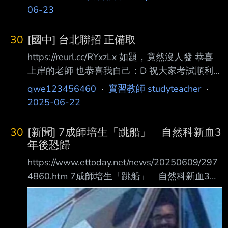
06-23
30
[國中] 台北聯招 正備取
https://reurl.cc/RYxzLx 如題，竟然沒人發 恭喜
上岸的老師 也恭喜我自己：D 祝大家考試順利
最近聽到一個老師分享 以前考上叫上岸 現在考
qwe123456460
·
實習教師 studyteacher
·
上叫擱淺 -- 笑鼠 我原本打算今年沒考上先去科
2025-06-22
技業待一波 恭喜老師~ 大家都好棒 下海是你
God bless 恭喜恭喜 你也恭喜太多了xD ! 有招滿
30
[新聞] 7成師培生「跳船」 自然科新血3
嗎 確定苦盡，確定甘來嗎xD 應該會有重榜大
年後恐歸
神，而且北市誘因不大，加油 別唱了，要破防
https://www.ettoday.net/news/20250609/297
了 難怪沒備取QQ 看來擱淺還好 QQ 我也是大齡
4860.htm 7成師培生「跳船」 自然科新血3年
新人
後恐歸零 根據教育部資料顯示，師培生（師資
培育生）在取得教師證後，3年內報考正式教師
甄試 的比例逐年下降，2023年已降至