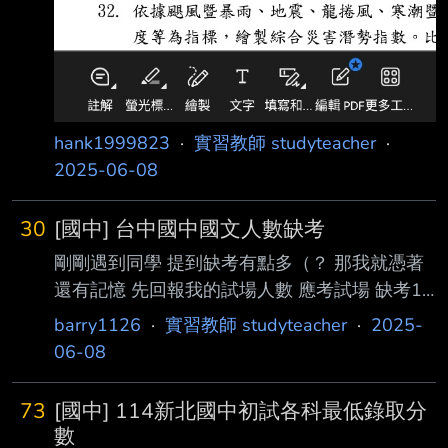
hank1999823
·
實習教師 studyteacher
·
2025-06-08
30
[國中] 台中國中國文人數缺考
剛剛遇到同學 提到缺考有點多（？ 那我就憑著
還有記憶 先回報我的試場人數 應考試場 缺考10
個 --
barry1126
·
實習教師 studyteacher
·
2025-
06-08
73
[國中] 114新北國中初試各科最低錄取分
數