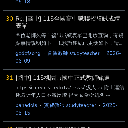
06-18
及口試等題目。另外， 我會先取消表單資料有
部分不齊的老師複試表單的權限。 最後，6/23
30
Re: [高中] 115全國高中職聯招複試成績
下午五點麻煩各位老師開始填寫順位及上傳公開
表單
分發通知單，我也會將這兩個 問題轉為必填，
各位老師久等！複試成績表單已開放查詢，有幾
順位請按照公開分發通知單填寫，我會按照填寫
點事情說明如下： 1.驗證連結已更新如下，請勿
表單資料的時間順序跟正 確性，並且移除資料
弄錯！ https://pse.is/96mk84 2.由於目前成績尚
godofsong
·
實習教師 studyteacher
·
2026-
不全老師的權限，請各位老師耐心等候。 1.入場
未確認過是否正確，加上有些科別或區域的表單
06-09
證號碼填寫正確。 2.初試成績單上傳正確
填寫資料 還未完整，所以目前的資訊僅供參考
3.有些老師填寫的資料不盡正確，因此無法進入
31
[國中] 115桃園市國中正式教師甄選
複試成績表單，請至原本的成績填寫表單 修
https://career.tyc.edu.tw/news/ 沒人po 附上連結
正，例如入場證號碼打成姓名等，請注意！ 以
桃園近年人口不減反增 祝大家金榜題名 --
上還有不完美之處請站內信或寄mail給我，謝
謝！
godofsongx7@gmail.com
: 各位老師好！ :
panadols
·
實習教師 studyteacher
·
2026-
由於傑夫老師的建議，讓我
05-15