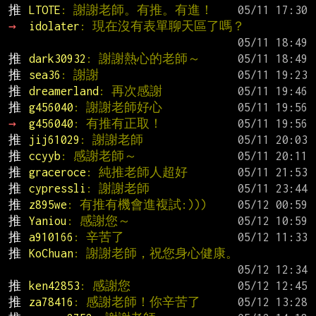
推 
LTOTE
: 謝謝老師。有推。有進！
→ 
idolater
: 現在沒有表單聊天區了嗎？
推 
dark30932
: 謝謝熱心的老師～
推 
sea36
: 謝謝
推 
dreamerland
: 再次感謝
推 
g456040
: 謝謝老師好心
→ 
g456040
: 有推有正取！
推 
jij61029
: 謝謝老師
推 
ccyyb
: 感謝老師～
推 
graceroce
: 純推老師人超好
推 
cypressli
: 謝謝老師
推 
z895we
: 有推有機會進複試:)))
推 
Yaniou
: 感謝您～
推 
a910166
: 辛苦了
推 
KoChuan
: 謝謝老師，祝您身心健康。
推 
ken42853
: 感謝您
推 
za78416
: 感謝老師！你辛苦了