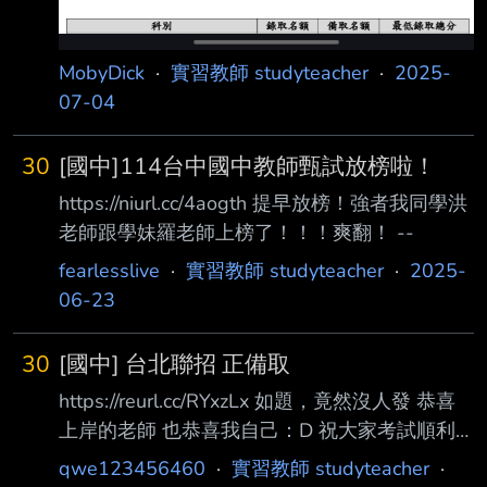
MobyDick
·
實習教師 studyteacher
·
2025-
07-04
30
[國中]114台中國中教師甄試放榜啦！
https://niurl.cc/4aogth 提早放榜！強者我同學洪
老師跟學妹羅老師上榜了！！！爽翻！ --
fearlesslive
·
實習教師 studyteacher
·
2025-
06-23
30
[國中] 台北聯招 正備取
https://reurl.cc/RYxzLx 如題，竟然沒人發 恭喜
上岸的老師 也恭喜我自己：D 祝大家考試順利
最近聽到一個老師分享 以前考上叫上岸 現在考
qwe123456460
·
實習教師 studyteacher
·