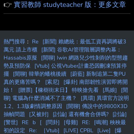
協助你上榜。 預祝各位老師順利上岸。 --
👉
實習教師 studyteacher 版：更多文章
熱門搜尋
：
Re
[新聞] 賴總統：最低工資再調將破3
萬元 請上市櫃
[新聞] 谷歌AI管理階層調整內幕：
Hassabis原擬
[閒聊] Iwin 網路兒少性剝削的型態趨
勢及預防保
[Vtub] 公視Vtuber計畫恐因刪凍預算停
擺
[閒聊] 韓華的蟠桃後續
[蔚藍] 新制追第二隻PU
真的更痛苦嗎？
[索尼]
[爆卦] 南部韌性演習即將開
始！
[贈票]【橡樹街末日】 特映搶先看
[馬娘]
[閒
聊] 電腦為什麼消滅不了主機？
[異環] 異環官方說明
1.2、1.3版劇情調整原因
[閒聊] 傳說中的9800X3D
抽幀問題
[又被封]
[討論] 還有機會合併嗎?
[討論]
[警世]
RE
b
[
[問卦]
[母雞]
RE:
[鳴潮] 秧秧最
初的設定
Re:
［Vtub]
[LIVE] CPBL
[Live]
[爆