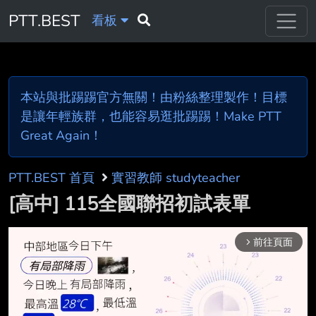
PTT.BEST
看板
本站與批踢踢官方無關！由粉絲整理製作！目標
是讓年輕族群，也能容易逛批踢踢！Make PTT
Great Again！
PTT.BEST 首頁
實習教師 studyteacher
[高中] 115全國聯招初試表單
前往頁面
arrow_forward_ios