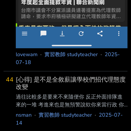
lovewam
·
實習教師 studyteacher
·
2025-
07-18
44
[心得] 是不是全敘薪讓學校們招代理態度
改變
過往比較多是要來不來隨便你 反正外面排隊進
來的一堆 考進來也是無預警說欸你來當行政 你
說怎麼一開始沒說 他們就拿法條來壓你，說不
nsman
·
實習教師 studyteacher
·
2025-07-
得拒絕 （不過正式拒絕他們都沒第二句話） 現
14
在不僅會先說我們的不用接行政不用當導師 口