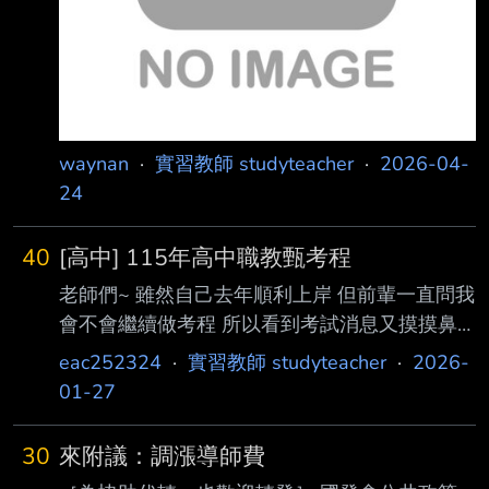
waynan
·
實習教師 studyteacher
·
2026-04-
24
40
[高中] 115年高中職教甄考程
老師們~ 雖然自己去年順利上岸 但前輩一直問我
會不會繼續做考程 所以看到考試消息又摸摸鼻
子開始造福大家(應該吧 希望大家至少在考試上
eac252324
·
實習教師 studyteacher
·
2026-
少一個煩惱XD 考程連結如下
01-27
https://supr.link/9c66j 歡迎大家分享唷！ 祝福大
家今年順利金榜題名&寒假開心&新年快樂 --
30
來附議：調漲導師費