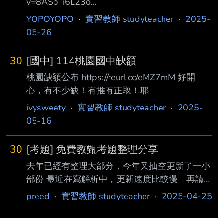
v=8ASb_i6L23o
https://www.chinatimes.com/newspapers/2025
YOPOYOPO
·
實習教師 studyteacher
·
2025-
0526000466-260107?chdtv 代理教師荒 蔣萬
05-26
安轟地方無自主權 招45次才找到人 最多只能連
聘3年 2025/05/26 中國時報 徐佑昇 台北市近3
30
[國中] 114桃園國中缺額
年陷入代理教師荒，根據北市教育局統計，有學
桃園缺額公布 https://reurl.cc/eMZ7mM 好開
校招聘高達45次才徵到代理教 師。台北市長蔣
心，有不少缺！有推有正取！耶 --
萬安批評，中央規定代理教師最多只能連續聘用
3年，地方政府完全沒自 主權，台灣教育有「
ivysweety
·
實習教師 studyteacher
·
2025-
05-16
30
[考題] 免費教甄考題整理分享
去年已經有整理大部分，今年又抽空更新了一小
部份 最近在寫解析中，更新速度比較慢，再請
包涵 https://preedhd.com/teacher/ 各位未來的
preed
·
實習教師 studyteacher
·
2025-04-25
老師，如果有啥需求再請告知我，我會思考如何