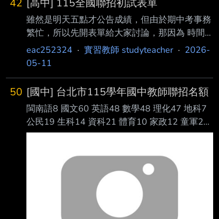
42
[高中] 115全國聯招初試表單
雖然是明天五點才公告成績，但由於期中考事務
繁忙，所以先開表單給大家討論，那因為 時間
來不及處理，所以只有先用部分考生人數比較多
eac252324
·
實習教師 studyteacher
·
2026-
的科別，沒有處理到的科別老師們請 多多包
05-11
涵，我也有在下方給格式模版，歡迎老師們複製
使用喔！ 也歡迎大家分享出去~ 最後提醒大家，
50
[國中] 台北市115學年國中教師聯招名額
由於往年格式容易被用亂，所以這一次我有鎖定
閩南語8 國文60 英語48 數學48 理化47 地科7
大家可以編輯的區域，請 大家在空白處多嘗
公民19 生科14 資科21 體育10 家政12 童軍2
試，一定有可以編輯的地方喔！ 成績查詢(5/12
輔導活動14 專輔14 特教56 資優數學14 資優理
17:00後) https://supr.link/Pa7J0 初試表單連結
化8 雙語體育7 雙語童軍5 參考網
https://supr.link/XnVZF
址:https://reurl.cc/lpY2xQ 報名截止日期:5/4(一)
17:00 --