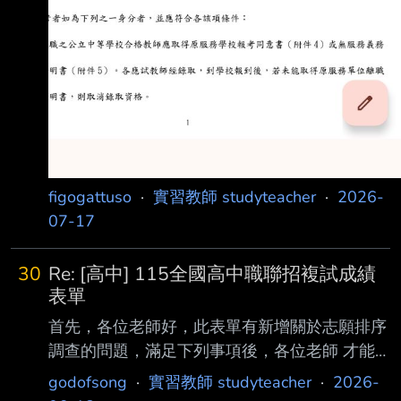
figogattuso
·
實習教師 studyteacher
·
2026-
07-17
30
Re: [高中] 115全國高中職聯招複試成績
表單
首先，各位老師好，此表單有新增關於志願排序
調查的問題，滿足下列事項後，各位老師 才能
通過驗證，看到相關資訊。 接著，為了提高各
godofsong
·
實習教師 studyteacher
·
2026-
位填寫意願，有填寫的老師能拿到同科考生試教