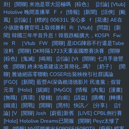
卦]
[閒聊] 米池是罪大惡極嗎
[棕色］
[討論] [Vtub]
Hololive 晚間直播單
F
r
[情報]
[新聞]
[活俠]
[颱
風]
[討論] [
[標的] 00631L 安心多
f
[花邊] AE在
小孩贍養費官司上取得勝利
R:
[Vtub]
[問題]
[新
聞] 韓國三年半首升息！韓股跌幅擴大，KOSPI
Fw:
re
R
［Vtub
FW
[閒聊] 是JDG陣容不行還是Tabe
沒料
[閒聊] DK時隔1723天重返國際賽決賽
[閒聊
[棕色]
[鬼滅]
[鳴潮]
[討論] [Vt
[閒聊] 七月手遊營
收
[閒聊] 終末地基建這次算簡化...嗎?
［奶子］
[閒
聊] 雅迪絕區零聯動 COSER出裝秧秧引社群議論
[FGO]
[新聞] 藍營AI深偽賴清德影片 民進黨：假冒
元首
[Holo]
[妮姬]
[MyGO]
[情報
[內鬼]
[漫畫]
[無職]
[異環]
[發錢]
[白銀]
[請益]
[購機]
[轉播]
[鐵道]
[開戰]
[閒聊]
[黑特]
快訊／
[分享］
[討
論] [V
[閒聊] Josh
[蔚藍]新舊
[LIVE] CPBL例行賽
[Holo] Hololive Dreams已開服
[閒聊] Peyz太慘了
吧
[情報] NV可能推出5090SE(5080Ti)
[蔚藍] 檔案