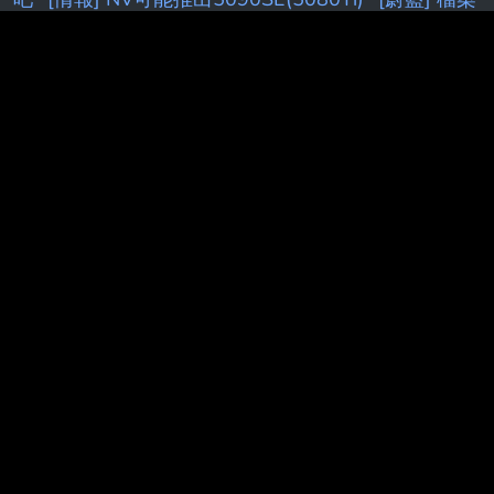
大小保機制
[請益] DeepSeek 老闆內部會議
[情報]
Siegel：追求苦命的剩下湖人
[請益] 要多了解股票才
不是賭？
[閒聊] 朗報！羅傑再度進監獄！
[花邊]
LBJ談何時意識到自己能超越MJ
[閒聊] 叉燒覺得小明
劍魔在講幹話
[情報] 2026年 6月份景氣燈號 紅燈
(41分)
[討論] 快訊/外送員「放下仇恨 三黨一起面
對」
PTT.BEST 批踢踢爆文 © 2026
本站與批踢踢官方無關！由粉絲整理製作！目標是讓年輕族群，也能
容易逛批踢踢！Make PTT Great Again！
Last updated post:
[biker] Re: [閒聊] 是因為速克達變強路上檔車才變
少的嗎
Last updated at: 2026-08-09 14:33:17