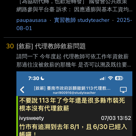
［為協助代轉，也歡迎轉發］ 國發會公共政策
網路參與平台臺 訴求： 因應通膨與基本工資均
大幅提升，且須長時間與家長聯繫，多年未調漲
paupausasa
·
實習教師 studyteacher
·
2025-
的高中以下導師費 ，應調升至5000元。 連署連
08-01
結： https://join.gov.tw/idea/detail/62c7b9a6-
6188-4553-b768-480460a6a026 --
30
[敘薪] 代理教師敘薪問題
請問一下 今年度起 代理教師可依工作年資敘薪
那過往沒被敘薪的那幾年 是否可以溯及既往要
求補發? 例如:前年代理時如果有敘薪應是220 但
當時沒敘薪 是拿到190 請問會補發前年的差額
嗎? --