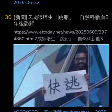
上叫擱淺 -- 笑鼠 我原本打算今年沒考上先去科
2025-06-22
技業待一波 恭喜老師~ 大家都好棒 下海是你
God bless 恭喜恭喜 你也恭喜太多了xD ! 有招滿
30
[新聞] 7成師培生「跳船」 自然科新血3
嗎 確定苦盡，確定甘來嗎xD 應該會有重榜大
年後恐歸
神，而且北市誘因不大，加油 別唱了，要破防
https://www.ettoday.net/news/20250609/297
了 難怪沒備取QQ 看來擱淺還好 QQ 我也是大齡
4860.htm 7成師培生「跳船」 自然科新血3年
新人
後恐歸零 根據教育部資料顯示，師培生（師資
培育生）在取得教師證後，3年內報考正式教師
甄試 的比例逐年下降，2023年已降至
31.25%，換句話說，近七成以上的儲備師資都
不願投入教 職。而自然科老師則缺最大！網友
透過《中華民國師資培育統計年報》推估，預測
2028年 自然科老師將歸零，不再有新血！ 教職
工作本來就是道窄門，要取得正式教師資格，須
先從師範體系畢業或修滿教育學程；
YOPOYOPO
·
實習教師 studyteacher
·
2025-