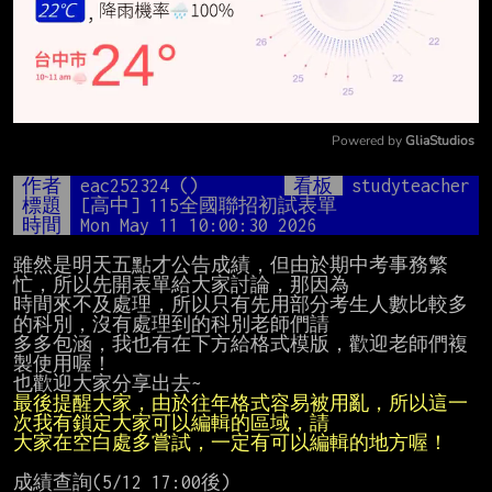
Powered by 
GliaStudios
Mute
作者
eac252324 ()
看板
studyteacher
標題
[高中] 115全國聯招初試表單
時間
Mon May 11 10:00:30 2026
雖然是明天五點才公告成績，但由於期中考事務繁
忙，所以先開表單給大家討論，那因為

時間來不及處理，所以只有先用部分考生人數比較多
的科別，沒有處理到的科別老師們請

多多包涵，我也有在下方給格式模版，歡迎老師們複
製使用喔！

最後提醒大家，由於往年格式容易被用亂，所以這一
大家在空白處多嘗試，一定有可以編輯的地方喔！