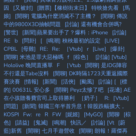
因
[又被封]
[贈票]【橡樹街末日】 特映搶先看
[馬
娘]
[閒聊] 電腦為什麼消滅不了主機？
[閒聊] 傳說
中的9800X3D抽幀問題
[討論] 還有機會合併嗎?
[警世]
[新聞]蘋果要出手了？爆料：iPhone
[討論]
RE
b
[問卦]
[
[鳴潮] 秧秧最初的設定
[LIVE]
CPBL
[母雞]
RE:
Re:
［Vtub]
r
[Live]
[爆卦]
[閒聊] 米池是罪大惡極嗎
f
[棕色］
[討論] [Vtub]
Hololive 晚間直播單
F
［Vtub
[閒聊] 是JDG陣容
不行還是Tabe沒料
[閒聊] DK時隔1723天重返國際
賽決賽
[情報]
[新聞]
[活俠]
[颱風]
[討論] [
[標
的] 00631L 安心多
[閒聊] Peyz太慘了吧
[花邊] AE
在小孩贍養費官司上取得勝利
［奶子］
R:
[Vtub]
[問題]
[新聞] 韓國三年半首升息！韓股跌幅擴大，
KOSPI
Fw:
re
R
FW
[妮姬]
[MyGO]
[閒聊
[棕
色]
[請益]
[鬼滅]
[鳴潮]
快訊／
[討論] [Vt
[蔚
藍]新舊
[閒聊] 七月手遊營收
[閒聊] 朗報！羅傑再