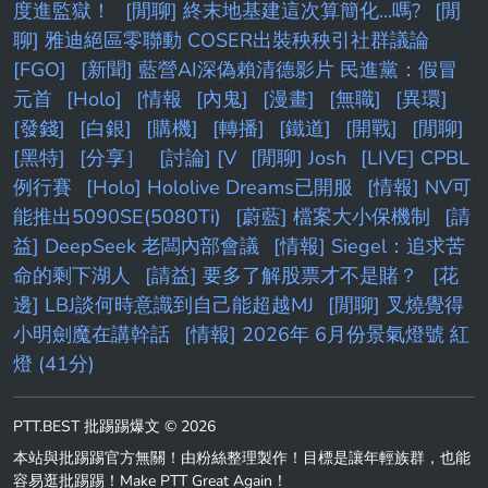
度進監獄！
[閒聊] 終末地基建這次算簡化...嗎?
[閒
聊] 雅迪絕區零聯動 COSER出裝秧秧引社群議論
[FGO]
[新聞] 藍營AI深偽賴清德影片 民進黨：假冒
元首
[Holo]
[情報
[內鬼]
[漫畫]
[無職]
[異環]
[發錢]
[白銀]
[購機]
[轉播]
[鐵道]
[開戰]
[閒聊]
[黑特]
[分享］
[討論] [V
[閒聊] Josh
[LIVE] CPBL
例行賽
[Holo] Hololive Dreams已開服
[情報] NV可
能推出5090SE(5080Ti)
[蔚藍] 檔案大小保機制
[請
益] DeepSeek 老闆內部會議
[情報] Siegel：追求苦
命的剩下湖人
[請益] 要多了解股票才不是賭？
[花
邊] LBJ談何時意識到自己能超越MJ
[閒聊] 叉燒覺得
小明劍魔在講幹話
[情報] 2026年 6月份景氣燈號 紅
燈 (41分)
PTT.BEST 批踢踢爆文 © 2026
本站與批踢踢官方無關！由粉絲整理製作！目標是讓年輕族群，也能
容易逛批踢踢！Make PTT Great Again！