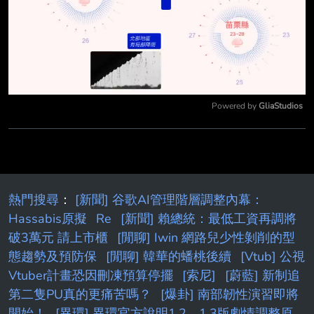
Powered by 
GliaStudios
Mute
熱門搜尋
：
[新聞] 谷歌AI管理階層調整內幕：
Hassabis原擬
Re
[新聞] 賴總統：最低工資再調將
破3萬元 請上市櫃
[閒聊] Iwin 網路兒少性剝削的型
態趨勢及預防保
[閒聊] 韓華的蟠桃後續
[Vtub] 公視
Vtuber計畫恐因刪凍預算停擺
[索尼]
[蔚藍] 新制追
第二隻PU真的更痛苦嗎？
[爆卦] 南部韌性演習即將
開始！
[異環] 異環官方說明1.2、1.3版劇情調整原