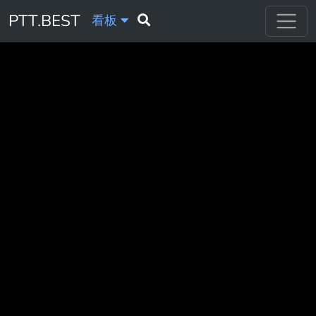
PTT.BEST
看板