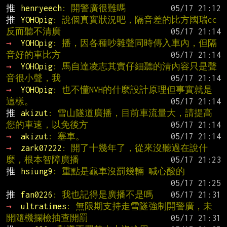
推 
henryeech
: 開警廣很難嗎
推 
YOHOpig
: 說個真實狀況吧，隔音差的比方國瑞cc
反而聽不清廣
→ 
YOHOpig
: 播，因各種吵雜聲同時傳入車內，但隔
音好的車比方
→ 
YOHOpig
: 馬自達凌志其實仔細聽的清內容只是聲
音很小聲，我
→ 
YOHOpig
: 也不懂NVH的什麼設計原理但事實就是
這樣。
推 
akizut
: 雪山隧道廣播，目前車流量大，請提高
您的車速，以免後方
→ 
akizut
: 塞車。
→ 
zark07222
: 開了十幾年了，從來沒聽過在說什
麼，根本智障廣播
推 
hsiung9
: 重點是龜車沒罰幾輛 喊心酸的
推 
fan0226
: 我也記得是廣播不是嗎
→ 
ultratimes
: 無限期支持走雪隧強制開警廣，未
開隨機攔檢抽查開罰