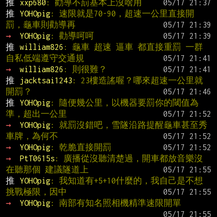
推 
xxp680
: 勸導不罰基本上沒啥用
推 
YOHOpig
: 速限就是70-90，超速一公里直接開
罰，龜車則勸導再
→ 
YOHOpig
: 勸導呵呵
推 
william826
: 龜車 超速 逼車 都直接重罰 一群
自私低端遵守交通規
→ 
william826
: 則很難？
推 
jacktsai1243
: 23樓造謠喔？哪來超速一公里就
開罰？
推 
YOHOpig
: 隨便幾公里，以機器要罰你的閾值為
準，超出一公里
→ 
YOHOpig
: 就罰沒錯吧，雪隧沿路提醒龜車甚至秀
車牌，為何不
→ 
YOHOpig
: 乾脆直接開罰
→ 
PtT0615s
: 廣播從沒聽清楚過，開車都放音樂沒
在聽那個 建議隧道上
推 
YOHOpig
: 我知道有+5+10什麼的，我自己是不想
挑戰極限，因中
→ 
YOHOpig
: 南部有知名照相機精準速限開單