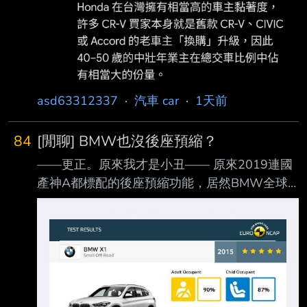
asd63312337
·
汽車 car
·
1天前
84
[閒聊] BMW也沒後座預縮？
——更正。原來我才是小丑—— 原來2019連國
產神A都標配的後座預縮功能，居然BMW全球
x1沒有 考量到老婆開太大的車不太方便，19年
時買了一台X1 F48 小改款給他上下班接送小孩
子 。 初心跟選他的理由很簡單 1.豪華品牌「應
該」不會偷安全配備 2.比起NX X1的外型另外一
半喜歡 看到GO車誌影片去採訪BMW，結果不
予拍攝之後，就覺得有鬼，一看才知道，原來