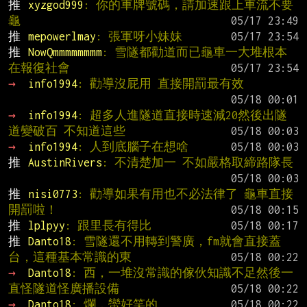
推 
xyzgod999
: 你的車牌號碼，請加速跟上車流不要
龜
推 
mepowerlmay
: 張軍呀小妹妹
推 
NowQmmmmmmmm
: 雪隧都勸道而已龜車一大堆根本
在報復社會
→ 
info1994
: 勸導沒屁用 直接開罰最有效
→ 
info1994
: 超多人進隧道直接時速減20然後出隧
道變破百 不知道這些
→ 
info1994
: 人到底腦子在想啥
推 
AustinRivers
: 不清楚加一 不如嚴格取締路隊長
推 
nisi0773
: 勸導如果有用也不必法律了 龜車直接
開罰啦！
推 
lplpyy
: 跟里長有得比
推 
Danto18
: 雪隧還不用轉到警廣，fm就會直接蓋
台，這種基本常識的東
→ 
Danto18
: 西，一堆沒常識的傢伙知識不足然後一
直怪隧道怪廣播設備
→ 
Danto18
: 爛，蠻好笑的