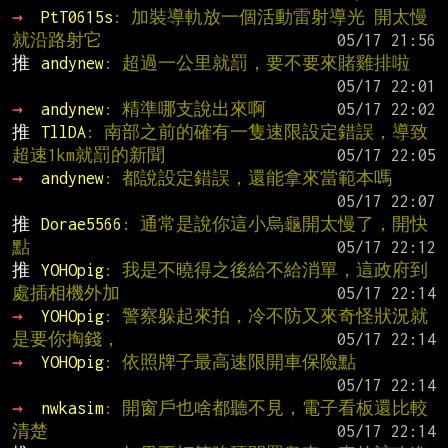
→ 
PtT0615s
: 加裝導軌放一個活動雷射導光 開太慢
就沿路射它
推 
andynew
: 超過一公里就罰，要不要來賭雞排啦
→ 
andynew
: 精準哪支說出來啊
推 
TllDA
: 南部之前的確有一隻速限設定錯誤，導致
超速1km就罰的新聞
→ 
andynew
: 都說設定錯誤，還能拿來當範本嗎
推 
Dorae5566
: 通常是說你這小烏龜開太慢了，開快
點
推 
YOHOpig
: 我是不曉得之後給不給消單，這政府到
處插相機外加
→ 
YOHOpig
: 警察躲起來拍，冷不防又來奇怪狀況就
是要你掏錢，
→ 
YOHOpig
: 依照牌子最高速限開車保險點
→ 
nwkasim
: 開窗戶也啥都聽不見，電子看板還比較
清楚