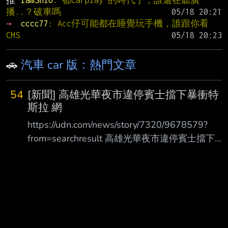
推 
IamShio
: 都carplay 的時代了，誰還在聽廣
播..？破車嗎
→ 
cccc77
: Acc仔可能都在睡覺玩手機，誰跟你看
CMS
🚗
汽車 car 版：熱門文章
54
[新聞] 高雄光華夜市違停賓士擋下暴衝特
斯拉 網
https://udn.com/news/story/7320/9678579?
from=searchresult 高雄光華夜市違停賓士擋下暴
衝特斯拉 網讚救很多人…車主曝光是他 2026-08-
08 09:43 聯合報／ 記者石秀華／高雄即時報導 
雄市郭姓男子昨晚7時許駕特斯拉在高雄市光華夜
市附近，疑機械故障暴衝，連環撞路 邊變電箱，
再衝撞13輛汽機車和單車，釀3傷及600戶停電；
其中一輛違停賓士擋住暴衝特 斯拉，網讚「救了