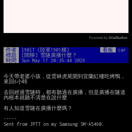
Powered by 
GliaStudios
Mute
作者
l90lT (陸軍1901梯)
看板
car
標題
[閒聊] 雪隧廣播什麼？
時間
Sun May 17 20:35:44 2026
今天帶老婆小孩，從雲林虎尾開到宜蘭紅樓吃烤鴨，
來回6小時

去回經過雪隧時，都有聽過在廣播，但是廣播在隧道
內根本就聽不清楚在說什麼

有人知道雪隧在廣播什麼嗎？

-----

Sent from JPTT on my Samsung SM-A5460.
