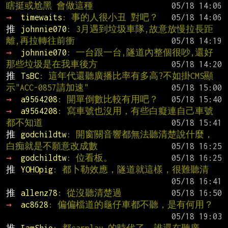
瞎挺或尬黑 會做這種
→ 
timewaits
: 事的人很小丑 對吧？
推 
johnnie070
: 3月遇到垃圾車隊,故意放慢拉長距
離,再拉轉往前衝
→ 
johnnie070
: 一台跟一台,隧道內整個很吵,還好
那些垃圾是在我車後方
推 
TsBC
: 這年代還聽廣播比率有多高?不如掛CMS顯
示"ACC-0857請加速"
→ 
a9564208
: 開單倒數比較有用吧？
→ 
a9564208
: 寫車號也沒用，有些白癡連自己車號
都不知道
推 
godchildtw
: 開窗關音響都無法聽清楚說什麼，
白痴就是不願意改成數
→ 
godchildtw
: 位看板。
推 
YOHOpig
: 都卜勒效應，隧道就這樣，很難聽清
推 
allenz78
: 從沒聽清楚過
→ 
ac8628
: 偏偏檔道的龜仔車都不聽，是有何用？