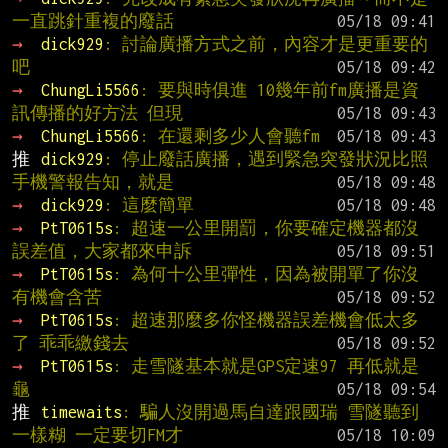
一直跳針重複的廢話
→ 
dick929
: 討論廣播方式之前，內容才是更重要的
吧
→ 
ChungLi5566
: 要與時俱進 10幾年前fm廣播是資
訊傳播的好方法 但現
→ 
ChungLi5566
: 在還剩多少人會聽fm
推 
dick929
: 停止廢話廣播，遇到緊急突發狀況比照
手機警報告知，就是
→ 
dick929
: 這麼簡單
→ 
PtT0615s
: 超速一公里開罰，你要確定機器都沒
誤差值，大家都來申訴
→ 
PtT0615s
: 為何十公里彈性，因為被開單了你沒
有機會含苦
→ 
PtT0615s
: 超速那麼多你怪機器誤差機會低太多
了 乖乖繳錢去
→ 
PtT0615s
: 走雪隧基本就是GPS定速97 再低就是
龜
推 
timewaits
: 騙人沒開過馬自達跟國瑞 雪隧聽到
一樣糊 一定要切FM才