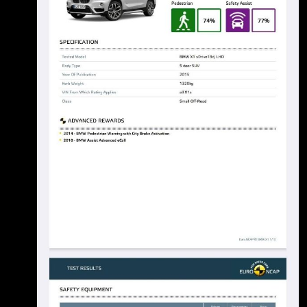
BMW連這 種安全配備都要偷？？？？？
https://i.mopix.cc/gG2Nj9.jpg 雖然是X1定位就
是入門車，但你好歹也是豪華品牌