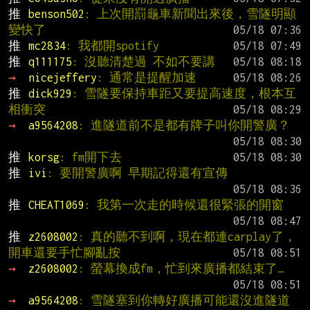
推 
benson502
: 上次開罰龜車新聞出來後，雪隧明顯
變快了
推 
mc2834
: 我都開spotify
推 
q111175
: 沒聽清楚過 不如不要講
→ 
nicejeffery
: 通常是提醒加速
推 
dick929
: 雪隧要保持車距又要提高速度，根本互
相衝突
→ 
a9564208
: 進隧道前不是都有牌子叫你開警廣？
推 
korsg
: fm開下去
推 
ivi
: 要開警廣啊 早期記得還有宣傳
推 
CHEAT1069
: 我第一次走的時候還很緊張的開窗
推 
z2608002
: 真的聽不到啊，現在都連carplay了，
開車還要手忙腳亂按
→ 
z2608002
: 螢幕換成fm，忙到來廣播都結束了…
→ 
a9564208
: 雪隧塞到你轉好廣播可能還沒進隧道