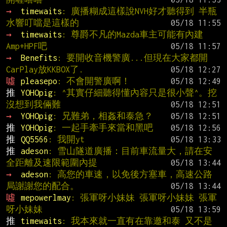
→ 
timewaits
: 廣播糊成這樣說NVH好才聽得到 半瓶
水響叮噹是這樣的
→ 
timewaits
: 尊爵不凡的Mazda車主可能有內建
Amp+HPF吧
→ 
Benefits
: 要開收音機警廣...但現在大家都開
CarPlay放KKBOX了.
噓 
pleasepo
: 不會開警廣啊！
推 
YOHOpig
: ^其實仔細聽得懂內容只是很小聲^。挖
沒想到我倆難
→ 
YOHOpig
: 兄難弟，相姦和泰急？
推 
YOHOpig
: 一起手牽手來當和黑吧
推 
QQ5566
: 我開yt
推 
adeson
: 雪山隧道廣播：目前車流量大，請在安
全距離及速限範圍內提
→ 
adeson
: 高您的車速，以免後方塞車，高速公路
局謝謝您的配合。
噓 
mepowerlmay
: 張軍呀小妹妹 張軍呀小妹妹 張軍
呀小妹妹
推 
timewaits
: 我本來就一直有在靠邀和泰 又不是