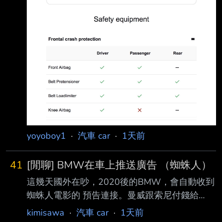
yoyoboy1
·
汽車 car
·
1天前
41
[閒聊] BMW在車上推送廣告 （蜘蛛人）
這幾天國外在吵，2020後的BMW，會自動收到
蜘蛛人電影的 預告連接。曼威跟索尼付錢給
BMW推送廣告。
kimisawa
·
汽車 car
·
1天前