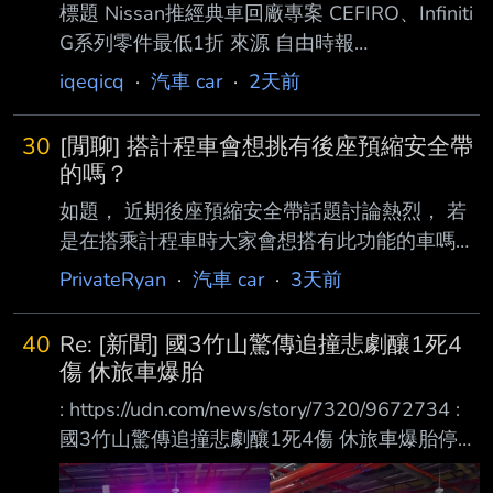
標題 Nissan推經典車回廠專案 CEFIRO、Infiniti
G系列零件最低1折 來源 自由時報
https://auto.ltn.com.tw/news/32535
iqeqicq
·
汽車 car
·
2天前
2026/08/06 14:50 文／記者陳英傑 圖片來源／
Nissan Nissan在台深耕68年，推出過不少經典
30
[閒聊] 搭計程車會想挑有後座預縮安全帶
車款，其中以搭載V6引擎的CEFIRO最具代表
的嗎？
性，至 今仍有不少車主持續珍藏與使用。為協
如題， 近期後座預縮安全帶話題討論熱烈， 若
助經典車維持最佳車況，裕隆日產宣布推出「經
是在搭乘計程車時大家會想搭有此功能的車嗎？
典 車老朋友專案」，即日起至9月30日止，針對
還是乾脆直接坐副駕好了？ 叫車APP以後是不是
PrivateRyan
·
汽車 car
·
3天前
Nissan CEFIRO以及Infinit
除了有原先分類尊榮、標準、純電或毛孩這些選
項之外，應再增加後 座預縮安全帶車輛的選項
40
Re: [新聞] 國3竹山驚傳追撞悲劇釀1死4
會更安全？ 有沒有安全帶達人能分享看法的？ -
傷 休旅車爆胎
-
: https://udn.com/news/story/7320/9672734 :
國3竹山驚傳追撞悲劇釀1死4傷 休旅車爆胎停內
線遭撞婦人傷重亡 : 2026-08-05 16:45 聯合報