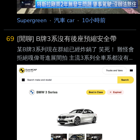
Supergreen
·
汽車 car
·
10小時前
69
[閒聊] B牌3系沒有後座預縮安全帶
某B牌3系列現在群組已經炸鍋了 笑死！ 難怪會
拒絕嘎偉哥進展間拍 主流3系列全車系都沒有後
座預縮安全帶 上禮拜喊的價天響的199萬旅行車
一樣沒有 這下尷尬了.. 還好銷量不高。不會被抓
去撞測 先吹一波操控 --