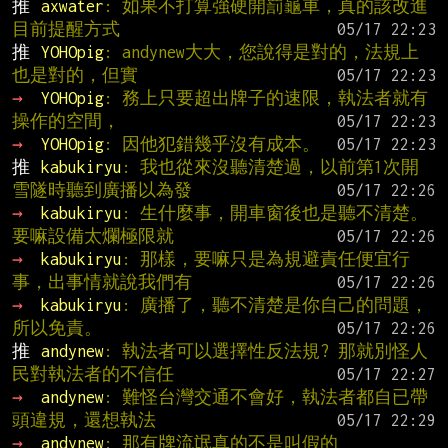
推 
axwater
: 如果不打算強硬開罰龜車，真的該改進
目前提醒方式
推 
YOHOpig
: andynew大大，您說得是對的，法規上
也是對的，但實
→ 
YOHOpig
: 務上只要超出牌子的速限，執法者就有
操作的空間，
→ 
YOHOpig
: 因他犯錯幾乎沒有成本。
推 
kabukiryu
: 我也從來沒聽清楚過，以前第1次開
雪隧時聽到廣播以為發
→ 
kabukiryu
: 生什麼事，開車窗後也是聽不清楚。
要嘛設備太爛極限就
→ 
kabukiryu
: 那樣，要嘛只是為規避責任便宜行
事，出事情就說我們有
→ 
kabukiryu
: 廣播了，聽不清楚是你自己的問題，
所以免責。
推 
andynew
: 執法者可以選擇性反法規? 那就別怪人
民對執法者的不信任
→ 
andynew
: 難怪台灣交通不會好，執法者都自已帶
頭違規，還想執法
→ 
andynew
: 那有牌流氓真的不是叫假的