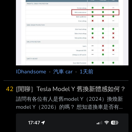
IDhandsome
·
汽車 car
·
1天前
42
[閒聊］Tesla Model Y 舊換新體感如何？
請問有各位有人是舊model Y（2024）換煥新
model Y（2026）的嗎？ 想知道換車是否有
感，我自己試乘後想換，但短短的30分鐘試乘會
被新車的爽感沖暈頭；也 怕舊車換新車的價差
會換到無感的差別.. 由於下週就是匯款截止日