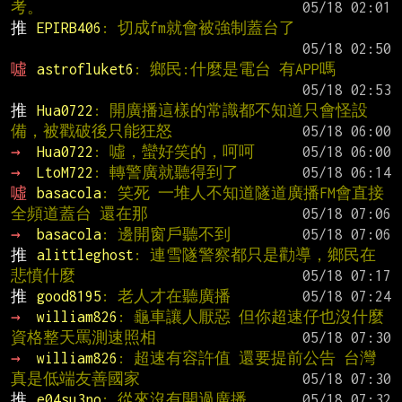
考。
推 
EPIRB406
: 切成fm就會被強制蓋台了
噓 
astrofluket6
: 鄉民:什麼是電台 有APP嗎
推 
Hua0722
: 開廣播這樣的常識都不知道只會怪設
備，被戳破後只能狂怒
→ 
Hua0722
: 噓，蠻好笑的，呵呵
→ 
LtoM722
: 轉警廣就聽得到了
噓 
basacola
: 笑死 一堆人不知道隧道廣播FM會直接
全頻道蓋台 還在那
→ 
basacola
: 邊開窗戶聽不到
推 
alittleghost
: 連雪隧警察都只是勸導，鄉民在
悲憤什麼
推 
good8195
: 老人才在聽廣播
→ 
william826
: 龜車讓人厭惡 但你超速仔也沒什麼
資格整天罵測速照相
→ 
william826
: 超速有容許值 還要提前公告 台灣
真是低端友善國家
推 
e04su3no
: 從來沒有開過廣播