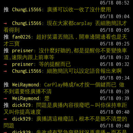
推 
ChungLi5566
: 廣播可以收一收了沒什麼用
→ 
ChungLi5566
: 現在大家都carplay 丟細胞簡訊才
看得到
推 
fan0226
: 超好笑還丟簡訊，開車邊開邊看也是天
才三寶
推 
preisner
: 沒什麼好聽的,都是提醒你不要變換車
道,速限內跟上前車等
→ 
preisner
: 等的提醒而已
→ 
ChungLi5566
: 細胞簡訊可以設定語音報出來啊
推 
WeiRaymond
: CarPlay轉成fm才按一個鍵而已 做
不到還要怪廣播不清
→ 
WeiRaymond
: 楚
推 
dick929
: 問題是廣播內容很廢吧～叫你保持車距
又叫你提高速度
→ 
dick929
: 廣播講這種廢話，根本不是聽不清楚的
問題
→ 
dick929
: 先改成有緊急突發狀況再廣播～而不是