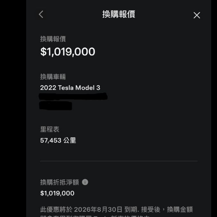
（已經配到車） 目前仍在猶豫要不要交車，故
上來請教大家的想法。 --