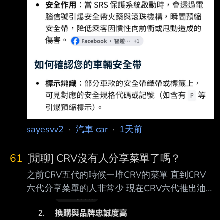
sayesvv2
·
汽車 car
·
1天前
61
[閒聊] CRV沒有人分享菜單了嗎？
之前CRV五代的時候一堆CRV的菜單 直到CRV
六代分享菜單的人非常少 現在CRV六代推出油
電版本了 卻沒人分享過菜單 反而RAV4六代一堆
菜單 現在版上沒人買CRV了嗎？ --