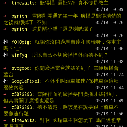
→ 
timewaits
: 聽得懂 還扯NVH 真不愧是教主
→ 
bgrich
: 雪隧剛開通的第一年 廣播是聽得清楚的 
之後就糊掉了 不知
→ 
bgrich
: 道是關小聲了還是喇叭爛了
推 
YOHOpig
: 就騙你沒開過馬自達和國瑞呀，你車主
嗎？^_^
推 
winfyq
: 所以自己不切廣播怪外面聽不到？
→ 
svcgood
: 你開廣播電台就聽的到了 雪隧廣播會
蓋台
推 
GooglePixel
: 不外乎叫龜車加速/保持車距這種
廢物內容
→ 
z5876268
: 雪隧裡面的廣播要開廣播才聽得到，
但其實開了廣播也還是
→ 
z5876268
: 聽不清楚，應該是在說要跟上前車不
要龜速行駛
→ 
timewaits
: 對啊 國瑞車主啊怎麼了 馬自達也常
開喔嘻嘻