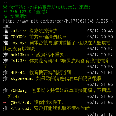
※ 發信站: 批踢踢實業坊(ptt.cc), 來自: 
※ 文章網址: 
https://www.ptt.cc/bbs/car/M.1779021346.A.B25.h
tml
推 
kutkin
: 從來沒聽清楚
推 
CCOOGG
: 前方車輛請勿龜車
推 
jogjog
: 開電台就會強制插播了 但現在人聽廣播
比例沒有以前高
推 
hck13kimo
: 說實話不重要...
推 
Js1233
: 你要是有轉94.3聽警廣就會有強制插播
了
推 
MIKE44
: 收音機要轉到頻道阿...
推 
skyoneaim
: 如果聽的清楚代表車的隔音很爛
推 
YOHOpig
: 無限期支持雪隧龜車直接開罰，不用講
一堆543
→ 
ga047768
: 說你開太慢了。
推 
k7881683
: 窗戶打開我也聽不懂在說啥