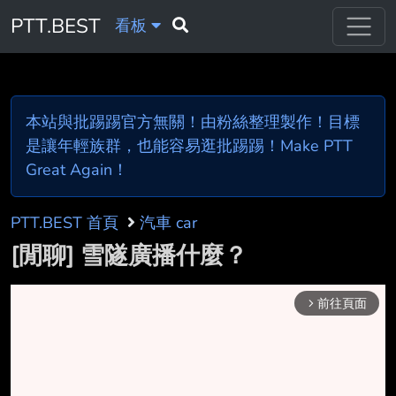
PTT.BEST
看板
本站與批踢踢官方無關！由粉絲整理製作！目標
是讓年輕族群，也能容易逛批踢踢！Make PTT
Great Again！
PTT.BEST 首頁
汽車 car
[閒聊] 雪隧廣播什麼？
前往頁面
arrow_forward_ios