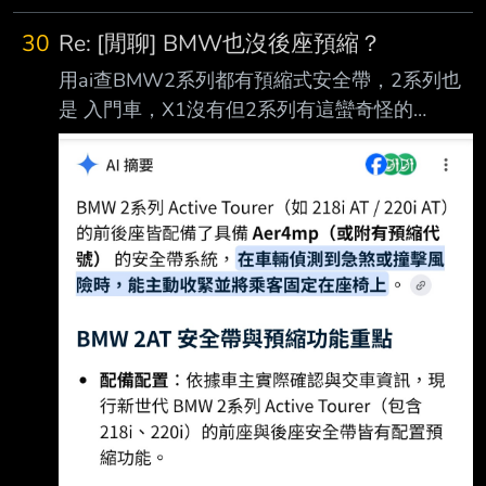
https://www.youtube.com/shorts/Byibr8NZC7w
BMW 認真的嗎？把自己的車搞得這麼沒格調？
30
Re: [閒聊] BMW也沒後座預縮？
You Paid $60K For a BMW. Now It Runs Ads.
用ai查BMW2系列都有預縮式安全帶，2系列也
https://www.youtube.com/watch?v=-
是 入門車，X1沒有但2系列有這蠻奇怪的
r_VjmVyeRo So… BMW Puts Ads in Your Car
http://i.imgur.com/vFyXUH0.jpg 最近才買了
Now https://www.youtub
218AT,特別去看了後座有顯示Aer4mp 這應該是
有吧？至於也是入門的1系列就要請車主 出來分
享了。 ----- Sent from JPTT on my Samsung
SM-M536B. --