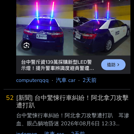
／ 記者 : 江良誠／南投即時報導 : 國道3號北向
240.2公里南投竹山路段，3日下午發生死亡車
禍！1輛休旅車疑因爆胎停在 內 : 側車道，後方
車輛疑未注意前方狀況追撞，造成2車共5人送
醫，其中1名女乘客傷重不 治 : 。警方初步排除
酒駕，詳細肇事原因仍調查中。 : 事故發生於3
日下午5時13分許，68歲曾姓男
computerqqq
·
汽車 car
·
2天前
52
[新聞] 台中驚悚行車糾紛！阿北拿刀攻擊
遭打趴
台中驚悚行車糾紛！阿北拿刀攻擊遭打趴 耳滲
血、眼凸躺地昏迷 2026年08月6日 12:33
ETTODAY記者白珈陽／台中報導 台中市北屯區