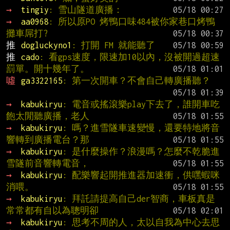
→ 
tingiy
: 雪山隧道廣播：
→ 
aa0968
: 所以原PO 烤鴨口味484被你家巷口烤鴨
攤車屌打?
推 
dogluckyno1
: 打開 FM 就能聽了
推 
cado
: 看gps速度，限速加10以內，沒被開過超速
罰單。開十幾年了。
噓 
ga3322165
: 第一次開車？不會自己轉廣播聽？
→ 
kabukiryu
: 電音或搖滾樂play下去了，誰開車吃
飽太閒聽廣播，老人
→ 
kabukiryu
: 嗎？進雪隧車速變慢，還要特地將音
響轉到廣播電台？那
→ 
kabukiryu
: 是什麼操作？浪漫嗎？怎麼不乾脆進
雪隧前音響轉電音，
→ 
kabukiryu
: 配樂響起開推進器加速衝，供嘿蝦咪
消喂。
→ 
kabukiryu
: 拜託請提高自己der智商，車板真是
常常都有自以為聰明卻
→ 
kabukiryu
: 思考不周的人，太以自我為中心去思