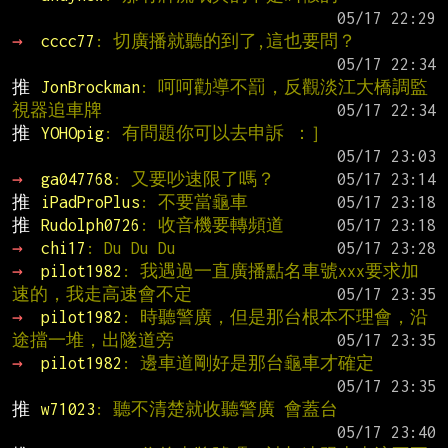
→ 
cccc77
: 切廣播就聽的到了,這也要問？
推 
JonBrockman
: 呵呵勸導不罰，反觀淡江大橋調監
視器追車牌
推 
YOHOpig
: 有問題你可以去申訴 ：］
→ 
ga047768
: 又要吵速限了嗎？
推 
iPadProPlus
: 不要當龜車
推 
Rudolph0726
: 收音機要轉頻道
→ 
chi17
: Du Du Du
→ 
pilot1982
: 我遇過一直廣播點名車號xxx要求加
速的，我走高速會不定
→ 
pilot1982
: 時聽警廣，但是那台根本不理會，沿
途擋一堆，出隧道旁
→ 
pilot1982
: 邊車道剛好是那台龜車才確定
推 
w71023
: 聽不清楚就收聽警廣 會蓋台