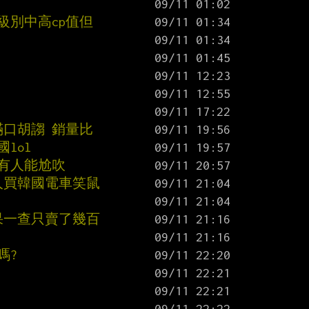
同級別中高cp值但
滿口胡謅 銷量比
lol
還有人能尬吹
人買韓國電車笑鼠
結果一查只賣了幾百
嗎?