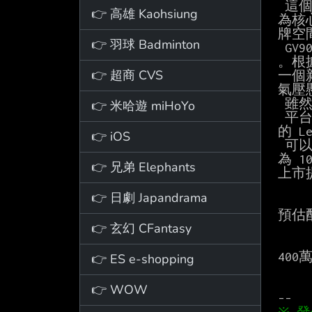
 這個名為「Night in Motion」的全新展覽空間於本週四開幕，以 GV90 (Neolun 概念車)

👉 高雄 Kaohsiung
為核心
牌空
👉 羽球 Badminton
 GV90 預計將於 2026 年中正式上市，屆時將成為 Genesis 旗下最大、最豪華的電動車款

。根據
👉 超商 CVS
一個
氣壓
 雖然正式的價格、續航里程等規格尚待公布，但 GV90 預計將採用現代汽車集團全新的 eM

👉 米哈遊 miHoYo
 平台打造。現代汽車聲稱，該新平台將比現行電動車的續航里程提升 50%，並將提供先進

的 L
👉 iOS
 可以肯定的是，作為品牌最大、最豪華的 SUV，Genesis GV90 的價格將不斐，預計起價約

為 
👉 兄弟 Elephants
上市
👉 日劇 Japandrama
預估
👉 玄幻 CFantasy
400
👉 ES e-shopping
👉 WOW