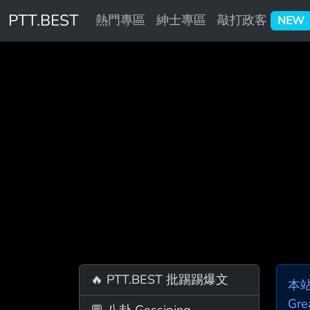
PTT.BEST
熱門專區
紳士專區
敲打政客
NEW
🔥 PTT.BEST 批踢踢爆文
本
Gre
💬 八卦 Gossiping