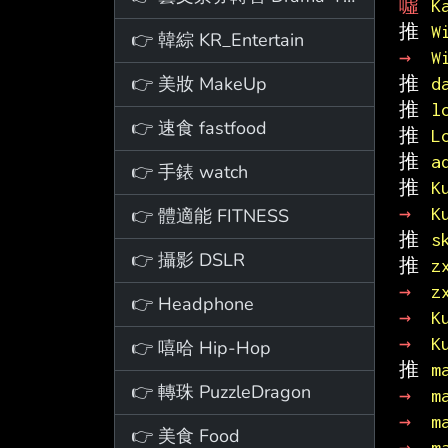
噓 
K
推 
W
👉 韓綜 KR_Entertain
→ 
W
👉 美妝 MakeUp
推 
d
推 
l
👉 速食 fastfood
推 
L
推 
a
👉 手錶 watch
推 
K
→ 
K
👉 體適能 FITNESS
推 
s
👉 攝影 DSLR
推 
z
→ 
z
👉 Headphone
→ 
K
→ 
K
👉 嘻哈 Hip-Hop
推 
m
👉 轉珠 PuzzleDragon
→ 
m
→ 
m
👉 美食 Food
→ 
m