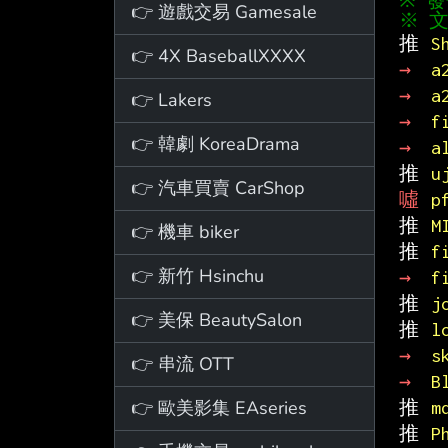
👉 遊戲交易 Gamesale
※ 文
推 
S
👉 4X BaseballXXXX
→ 
a
→ 
a
👉 Lakers
→ 
f
👉 韓劇 KoreaDrama
→ 
a
推 
u
👉 汽車買賣 CarShop
噓 
p
推 
M
👉 機車 biker
推 
f
👉 新竹 Hsinchu
→ 
f
推 
j
👉 美保 BeautySalon
推 
l
→ 
s
👉 串流 OTT
→ 
B
👉 歐美影集 EAseries
推 
m
推 
P