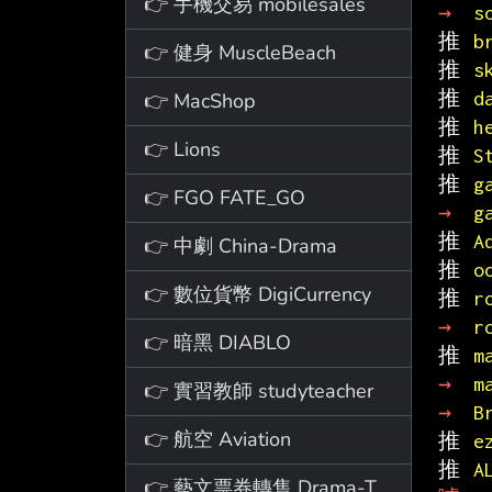
👉 手機交易 mobilesales
→ 
s
推 
b
👉 健身 MuscleBeach
推 
s
推 
d
👉 MacShop
推 
h
👉 Lions
推 
S
推 
g
👉 FGO FATE_GO
→ 
g
推 
A
👉 中劇 China-Drama
推 
o
👉 數位貨幣 DigiCurrency
推 
r
→ 
r
👉 暗黑 DIABLO
推 
m
→ 
m
👉 實習教師 studyteacher
→ 
B
👉 航空 Aviation
推 
e
推 
A
👉 藝文票券轉售 Drama-Ticket