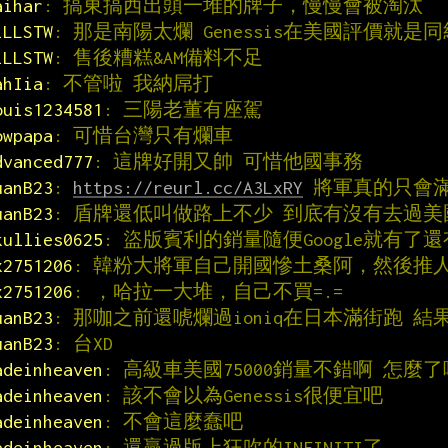
aihar
: 搞東搞西出頭一堆的牌子，慢慢會被淘汰
iLLSTW
: 那是南陽太爛 Genessis在美國評價就是
iLLSTW
: 售後糟糕&AM備料不足
ahIia
: 不管啦 我納屌打
ouis1234581
: 三陽老董有座駕
owpapa
: 可惜台灣只有爛車
dvanced777
: 這牌好開又帥 可惜他國事務
uanB23
: 
https://reurl.cc/A3LxRY
 將軍真的只會
uanB23
: 盾牌還低叫做路上不少 到底有沒有去過美國
kullies0625
: 盜版賓利的銷量隨便Google就有了
x2751206
: 韓粉大將軍自己開國慘土桑阿，然後推
x2751206
: ，哈拉一大堆，自己不買=.=
uanB23
: 那咖之前還唬爛過ioniq在日本滿街跑 
uanB23
: 台XD
adeinheaven
: 高級車美國75000銷量不錯啊 怎麼了
adeinheaven
: 該不會以為Genessis很便宜吧
adeinheaven
: 不會這麼蠢吧
adeinheaven
: 還贏過版上狂吹的INFINITI了