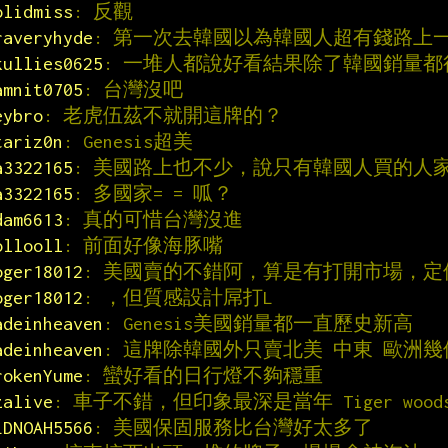
olidmiss
: 反觀
raveryhyde
: 第一次去韓國以為韓國人超有錢路上
kullies0625
: 一堆人都說好看結果除了韓國銷量都
amnit0705
: 台灣沒吧
eybro
: 老虎伍茲不就開這牌的？
tariz0n
: Genesis超美
a3322165
: 美國路上也不少，說只有韓國人買的人
a3322165
: 多國家= = 呱？
dam6613
: 真的可惜台灣沒進
ollooll
: 前面好像海豚嘴
oger18012
: 美國賣的不錯阿，算是有打開市場，定位
oger18012
: ，但質感設計屌打L
adeinheaven
: Genesis美國銷量都一直歷史新高
adeinheaven
: 這牌除韓國外只賣北美 中東 歐洲幾
rokenYume
: 蠻好看的日行燈不夠穩重
zalive
: 車子不錯，但印象最深是當年 Tiger woods
LDNOAH5566
: 美國保固服務比台灣好太多了