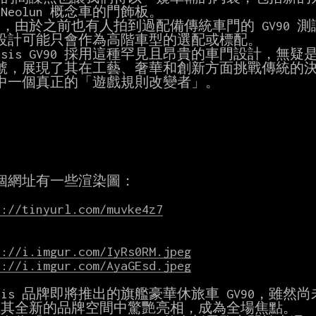
Neolun 概念車的門飾板。

設計可能只會作為高階車型的選配或標配。

號，展現了其在工藝、奢華和創新方面挑戰傳統的決心
中一個真正的「遊戲規則改變者」。

個網址有一些渲染圖：

s://tinyurl.com/muvke4z7
s://i.imgur.com/IyRs0RM.jpeg
s://i.imgur.com/AyaGEsd.jpeg
esis 品牌即將推出的旗艦豪華休旅車 GV90，雖然尚