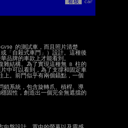
看板
car
Mute
或「自殺式車門」）設計。這種後

華品牌的車款上才能看到。

從照片中可以看到，為了支撐和固定車

柱上。前門似乎有兩個錨點，一個

穩固性，創造出一個完全無遮擋的
