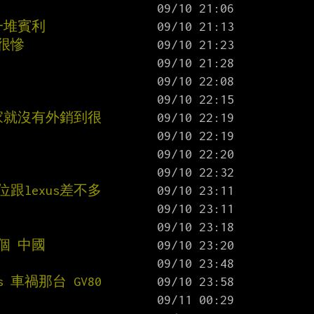
一堆賓利
很慘
家就沒有外銷到很
跟lexus差不多
個 中國
 車禍那台 GV80