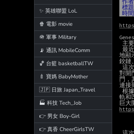
作
標
✨ 英雄聯盟 LoL
時
🍿 電影 movie
http
🪖 軍事 Military
Gen
 主要內容摘要：

 最近在加州，有人拍到了 Genesis 品牌旗艦電動 SUV——GV90 的測試車，而且照片清楚

📡 通訊 MobileComm
地顯
鉸鏈
🏀 台籃 basketballTW
 這次的間諜照首次揭示了這種車門在實際量產車型上的複雜結構。為了實現這種無 B 柱的

對開
🍼 寶媽 BabyMother
門，
連接
🇯🇵 日旅 Japan_Travel
 根據先前揭露的專利文件，Genesis 開發了一套先進的閂鎖系統，包含旋轉爪、槓桿、導

軌和
🏭 科技 Tech_Job
http
👉 男女 Boy-Girl
👉 真香 CheerGirlsTW
 這次的間諜照也讓我們得以一窺車輛的內裝，包括新的方向盤設計、置中的螢幕以及靈感
