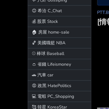
😊 希洽 C_Chat
PTT.
[情
💰 股票 Stock
🏠 房屋 home-sale
🏀 美國職籃 NBA
⚾ 棒球 Baseball
👛 省錢 Lifeismoney
🚗 汽車 car
😡 政黑 HatePolitics
💻 電蝦 PC_Shopping
🥰 韓星 KoreaStar