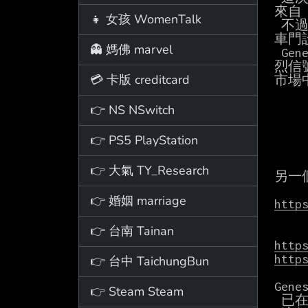
來自 
👧 女孩 WomenTalk
 不過，由於之前也有人拍到過配備傳統車門的 GV90 測試車，外界猜測這種獨特的對開式

車門
👻 媽佛 marvel
 Genesis GV90 採用這種罕見且昂貴的車門設計，無疑是品牌向頂級豪華市場發起挑戰的強

烈信
💳 卡版 creditcard
市場
👉 NS NSwitch
👉 PS5 PlayStation
👉 大氣 TY_Research
另一
👉 婚姻 marriage
http
👉 台南 Tainan
http
http
👉 台中 TaichungBun
Gen
👉 Steam Steam
 已在其全新的品牌空間中驚艷亮相，成為全場焦點。
