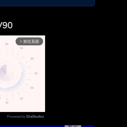
V90
前往頁面
arrow_forward_ios
Powered by 
GliaStudios