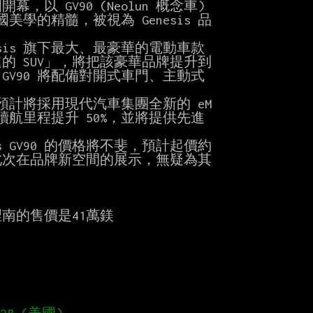
學的精髓，被視為 Genesis 品

進的 SUV」，將把該豪華品牌提升到

90 將配備對開式車門、主動式

此次在品牌新空間的展示，無疑為其

的售價是41萬鎂
