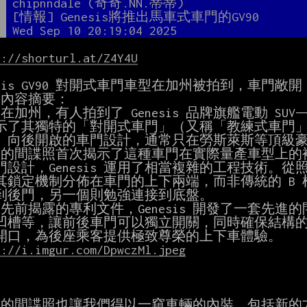
者
chipnndale (奇奇.NN.蒂蒂)
題
[情報] Genesis將推出馬車式車門的GV90
間
Wed Sep 10 20:19:04 2025
s://shorturl.at/Z4Y4U
esis GV90 對開式車門車型在加州被拍到，車門敞開

示了其獨特的「對開式車門」（又稱「教練式車門」
、向後開啟的車門設計，通常只在勞斯萊斯等頂級豪
門設計，Genesis 運用了相當複雜的工程技術。
其鎖定機制分佈在車門的上下兩端，而非傳統的 B 
到後門，另一個則勉強連接到底盤。

凹槽等，讓前後車門可以獨立開關，同時確保結構的
s://i.imgur.com/DpwczMl.jpeg