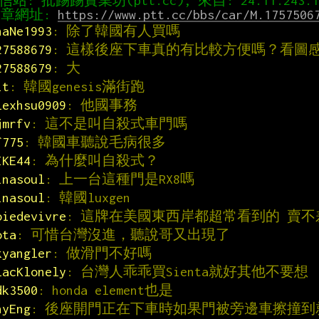
章網址: 
https://www.ptt.cc/bbs/car/M.1757506
haNe1993
: 除了韓國有人買嗎
27588679
: 這樣後座下車真的有比較方便嗎？看圖
27588679
: 大
it
: 韓國genesis滿街跑
lexhsu0909
: 他國事務
jmrfv
: 這不是叫自殺式車門嗎
f775
: 韓國車聽說毛病很多
IKE44
: 為什麼叫自殺式？
inasoul
: 上一台這種門是RX8嗎
inasoul
: 韓國luxgen
oiedevivre
: 這牌在美國東西岸都超常看到的 賣不
ota
: 可惜台灣沒進，聽說哥又出現了
kyangler
: 做滑門不好嗎
lacKlonely
: 台灣人乖乖買Sienta就好其他不要想
dk3500
: honda element也是
hyEng
: 後座開門正在下車時如果門被旁邊車擦撞到就