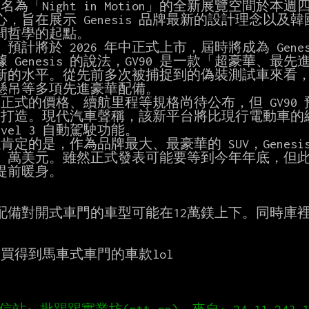
，旨在展示 Genesis 品牌最新的設計理念以及韓國美
間哲學的起點。

 Genesis 的說法，GV90 是一款「超豪華、最先
新的水平。從先前多次被捕捉到的偽裝測試車來看，GV
懸吊等多項先進豪華配備。

evel 3 自動駕駛功能。

10 萬美元。雖然正式發表可能要等到今年年底，但
提前暖身。

配備對開式車門的車型可能在12萬鎂上下。同時庫裡南
萬買得到馬車式車門的車款lol
