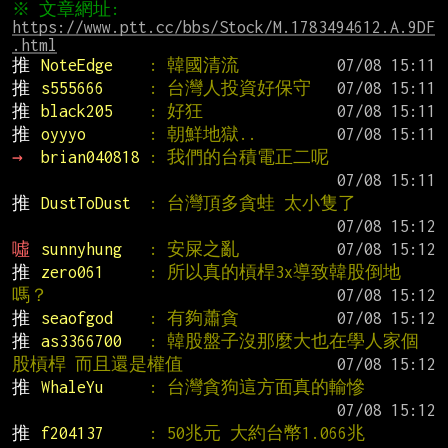
※ 文章網址: 
https://www.ptt.cc/bbs/Stock/M.1783494612.A.9DF
.html
推 
NoteEdge    
: 韓國清流
推 
s555666     
: 台灣人投資好保守
推 
black205    
: 好狂
推 
oyyyo       
: 朝鮮地獄..
→ 
brian040818 
: 我們的台積電正二呢
推 
DustToDust  
: 台灣頂多貪蛙 太小隻了
噓 
sunnyhung   
: 安屎之亂
推 
zero061     
: 所以真的槓桿3x導致韓股倒地
嗎？
推 
seaofgod    
: 有夠蕭貪
推 
as3366700   
: 韓股盤子沒那麼大也在學人家個
股槓桿 而且還是權值
推 
WhaleYu     
: 台灣貪狗這方面真的輸慘
推 
f204137     
: 50兆元 大約台幣1.066兆