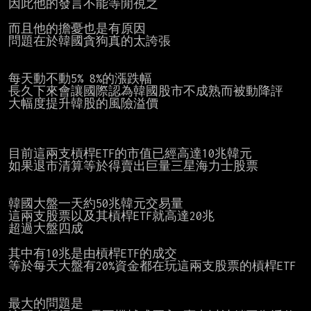
因此他的發言不能等閒視之

而且他的擔憂也是有原因

問題在於韓國貪狗真的太誇張

每天動不動5% 8%的漲跌幅

長久下來會讓國際認為韓國股市不成熟而被動降評

大幅度提升韓股的風險溢價

目前這兩支槓桿ETF的市值已經高達10兆韓元

如果退市清算等於得賣出巨量三星海力士股票

韓國大盤一天約50兆韓元交易量

這兩支股票以及其槓桿ETF就高達20兆

超過大盤四成

其中有10兆是由槓桿ETF的成交

等於每天大盤有20%資金都在玩這兩支股票的槓桿ETF

最大的問題是
