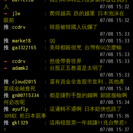
人
→ 
jlw         
: 爬得越高 跌的越重 日本泡沫在
眼前
推 
ccdrv       
: 韓股被韓國人玩爛了
推 
marke18     
: QQ
推 
ga3322165   
: 美韓都殺很兇 台灣有GG怎麼輸
→ 
ccdrv       
: 然後帶賽世界
→ 
adamk2      
: 台股正五教還是太弱了
推 
cloud2015   
: 還有資金全進股市套利，其他產
業或金融會死
推 
gn00715334  
: 都是賺對手盤的錢啊 願賭服輸啊 
何必改呢
推 
ayufly      
: 這邏輯不通啊 日本鎧俠也跌了
30%欸 乾日本屁事
推 
gk1329      
: 這兩檔股票一年就賺11兆台幣惹= 
=