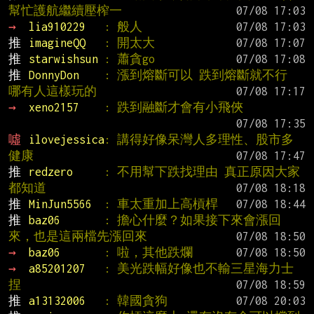
幫忙護航繼續壓榨一
→ 
lia910229   
: 般人
推 
imagineQQ   
: 開太大
推 
starwishsun 
: 蕭貪go
推 
DonnyDon    
: 漲到熔斷可以 跌到熔斷就不行 
哪有人這樣玩的
→ 
xeno2157    
: 跌到融斷才會有小飛俠
噓 
ilovejessica
: 講得好像呆灣人多理性、股市多
健康
推 
redzero     
: 不用幫下跌找理由 真正原因大家
都知道
推 
MinJun5566  
: 車太重加上高槓桿
推 
baz06       
: 擔心什麼？如果接下來會漲回
來，也是這兩檔先漲回來
→ 
baz06       
: 啦，其他跌爛
→ 
a85201207   
: 美光跌幅好像也不輸三星海力士
捏
推 
a13132006   
: 韓國貪狗