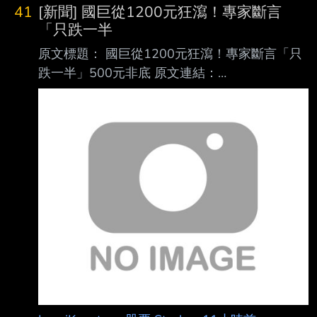
結： 網址超過一行，請用縮網址，連結不能點
41
[新聞] 國巨從1200元狂瀉！專家斷言
擊者板規 1-2-2 處分。
「只跌一半
https://tinyurl.com/2bx2axum 發布時間： 請勿
原文標題： 國巨從1200元狂瀉！專家斷言「只
張貼超過3天新聞 發布日期 2026 年 08 月 07
跌一半」500元非底 原文連結：
日 13:50 記者署名： 作者 MoneyDJ 原文內容：
https://www.setn.com/news/1885776 發布時
馬斯克（Elon Musk）似乎決心透過特斯拉（T
間： 2026/08/07 18:28:00 記者署名：許展溢
綜合報導 原文內容： 一名網友日前透露，花
200萬本金，一路滾到400萬後，再貸600萬，
全投入股市，沒想到全 買在高點，其中最慘的
就是國巨（2327）。由於國巨近來從高點1200
多元，一路狂跌，讓不 少買到高點的投資人叫
苦，然分析師斷言，現在該檔跌到500元，還不
會是最底。 針對近期台股盤勢