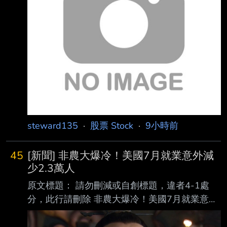
賣出 現金(券)償還 前日餘額 今日餘額 融資(交易
單位) 350,138 297,106 24,855 8,958,261
8,986,438 融券(交易單位) 20,636 22,629
1,150 19
steward135
·
股票 Stock
·
9小時前
45
[新聞] 非農大爆冷！美國7月就業意外減
少2.3萬人
原文標題： 請勿刪減或自創標題，違者4-1處
分，此行請刪除 非農大爆冷！美國7月就業意外
減少2.3萬人 美股指數期貨拉升 原文連結： 網
址超過一行，請用縮網址，連結不能點擊者板規