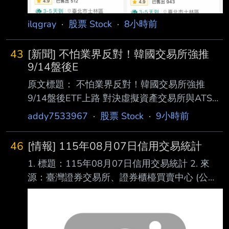
ilqgray
·
股票 Stock
·
8小時前
43
[新聞] 不怕業界反對！韓國交易所強推
9/14盤後E
原文標題： 不怕業界反對！韓國交易所強推
9/14盤後ETF上路 對決虛擬資產交易所與ATS
原文連結：
addy7533967
·
股票 Stock
·
9小時前
https://news.cnyes.com/news/id/6564142 發布
時間： 2026-08-07 14:50 記者署名： 鉅亨網
46
[情報] 115年08月07日信用交易統計
編譯陳韋廷 原文內容： 外媒最新報導指出，儘
1. 標題：115年08月07日信用交易統計 2. 來
管業界對近期槓桿類產品波動存在擔憂，韓國交
源：臺灣證券交易所、證券櫃檯買賣中心 (公司
易所 (KRX) 仍將於 9 月 14 日正式開啟 ETF 盤
名、網站名) 3. 網址：https://reurl.cc/E2xlzv
後交易，意在與另類交易系統 (ATS) 業者
https://reurl.cc/V3AOXA (請善用縮網址工具) 4.
Nextrade 及全天候 加密貨幣交易所競爭。 對此
內文： 115年08月07日信用交易統計 項目 買進
資管機構示警，無