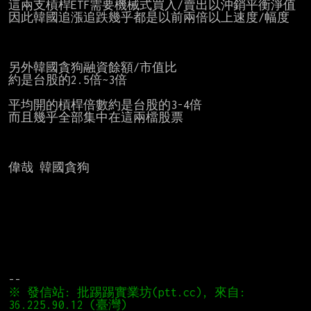
這兩支槓桿ETF需要機械式買入/賣出以沖銷平衡淨值

因此韓國追漲追跌幾乎都是以前兩倍以上速度/幅度

另外韓國貪狗融資餘額/市值比

約是台股的2.5倍~3倍

平均開的槓桿倍數約是台股的3-4倍

而且幾乎全部集中在這兩檔股票

偉哉 韓國貪狗

※ 發信站: 批踢踢實業坊(ptt.cc), 來自: 