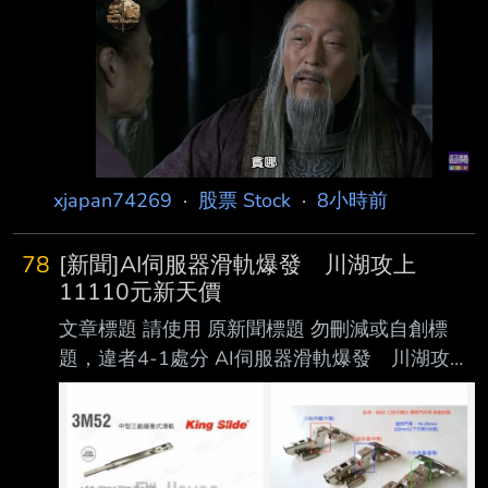
年增37
19:05 臺北時間 記者署名：記者｜鏡新聞 原文內
容： 納斯達克交易所，確定在今年12/6日，將交
易時間，延長為 23 小時，幾乎達到全天交易，
投信指出，雖然作業流程影響不大，但美股沒有
漲跌幅限制，夜間交易流動性不足，恐怕會 讓股
價波動更劇烈，而對習慣在台股收盤後，接續操
作美股的台灣投資人來說，彈性大增， 不用再熬
xjapan74269
·
股票 Stock
·
8小時前
夜操盤了！ 心得/評論：
78
[新聞]AI伺服器滑軌爆發 川湖攻上
11110元新天價
文章標題 請使用 原新聞標題 勿刪減或自創標
題，違者4-1處分 AI伺服器滑軌爆發 川湖攻上
11110元新天價 南俊國際同步漲停 原文標
題： 請勿刪減或自創標題，違者4-1處分，此行
請刪除 AI伺服器滑軌爆發 川湖攻上11110元
新天價 南俊國際同步漲停 原文連結： 網址超