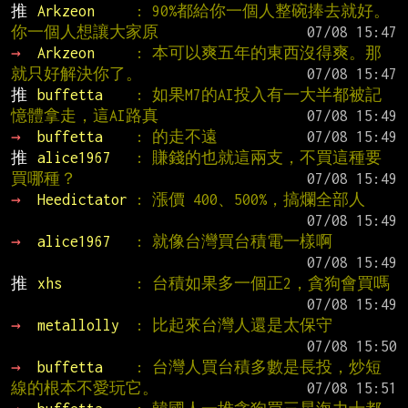
推 
Arkzeon     
: 90%都給你一個人整碗捧去就好。
你一個人想讓大家原
→ 
Arkzeon     
: 本可以爽五年的東西沒得爽。那
就只好解決你了。
推 
buffetta    
: 如果M7的AI投入有一大半都被記
憶體拿走，這AI路真
→ 
buffetta    
: 的走不遠
推 
alice1967   
: 賺錢的也就這兩支，不買這種要
買哪種？
→ 
Heedictator 
: 漲價 400、500%，搞爛全部人
→ 
alice1967   
: 就像台灣買台積電一樣啊
推 
xhs         
: 台積如果多一個正2，貪狗會買嗎
→ 
metallolly  
: 比起來台灣人還是太保守
→ 
buffetta    
: 台灣人買台積多數是長投，炒短
線的根本不愛玩它。