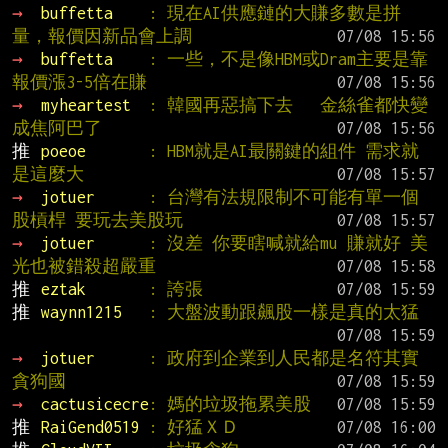
→ 
buffetta    
: 現在AI供應鏈的大賺多數是拼
量，報價因新品會上調
→ 
buffetta    
: 一些，不是像HBM或Dram主要是靠
報價漲3-5倍在賺
→ 
myheartest  
: 韓國再惡搞下去   金絲雀都快變
成焦阿巴了
推 
poeoe       
: HBM就是AI最關鍵的組件 需求就
是這麼大
→ 
jotuer      
: 台灣有法規限制不可能有單一個
股槓桿 要玩去美股玩
→ 
jotuer      
: 沒差 你要瞎喊就給mu 賺就好 美
光也被錯殺超嚴重
推 
eztak       
: 誇張
推 
waynn1215   
: 大盤波動跟飆股一樣是真的太猛
→ 
jotuer      
: 政府到企業到人民都是名符其實
貪狗國
→ 
cactusicecre
: 媽的垃圾拖累美股
推 
RaiGend0519 
: 好猛ＸＤ