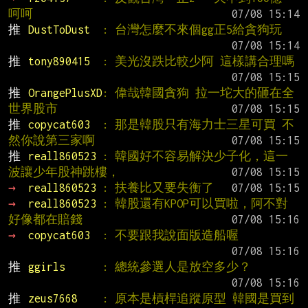
呵呵
推 
DustToDust  
: 台灣怎麼不來個gg正5給貪狗玩
推 
tony890415  
: 美光沒跌比較少阿 這樣講合理嗎
推 
OrangePlusXD
: 偉哉韓國貪狗 拉一坨大的砸在全
世界股市
推 
copycat603  
: 那是韓股只有海力士三星可買 不
然你說第三家啊
推 
reall860523 
: 韓國好不容易解決少子化，這一
波讓少年股神跳樓，
→ 
reall860523 
: 扶養比又要失衡了
→ 
reall860523 
: 韓股還有KPOP可以買啦，阿不對
好像都在賠錢
→ 
copycat603  
: 不要跟我說面版造船喔
推 
ggirls      
: 總統參選人是放空多少？
推 
zeus7668    
: 原本是槓桿追蹤原型 韓國是買到