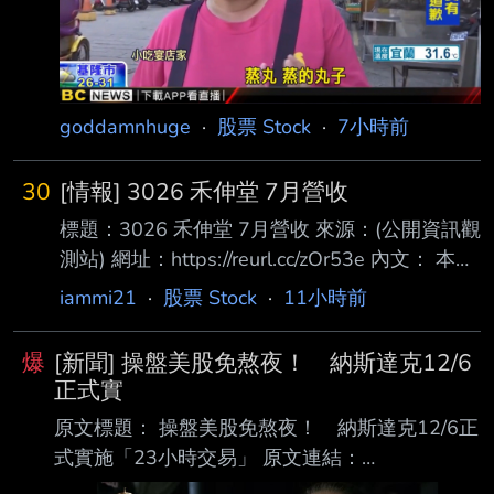
下調至1,150美元， 同時維持「買入」評級，理
由是對明年DRAM及NAND記憶體晶片定價前景
的預
goddamnhuge
·
股票 Stock
·
7小時前
30
[情報] 3026 禾伸堂 7月營收
標題：3026 禾伸堂 7月營收 來源：(公開資訊觀
測站) 網址：https://reurl.cc/zOr53e 內文： 本資
料由 (上市公司)禾伸堂 公司提供 民國115年
iammi21
·
股票 Stock
·
11小時前
07月 單位：新台幣仟元 項目 營業收入淨額 本
月 1,500,937 去年同期 1,095,188 增減金額
爆
[新聞] 操盤美股免熬夜！ 納斯達克12/6
405,749 增減百分比 37.05 本年累計
正式實
9,216,573 去年累計 7,769,273 增減金額
原文標題： 操盤美股免熬夜！ 納斯達克12/6正
1,447,300 增減百分比 18.63 備註 / 營收變化原
式實施「23小時交易」 原文連結：
因說明 心得：神聖太陽堂，老蘇永遠的心魔，
https://reurl.cc/lnZamY 發布時間：2026.08.06