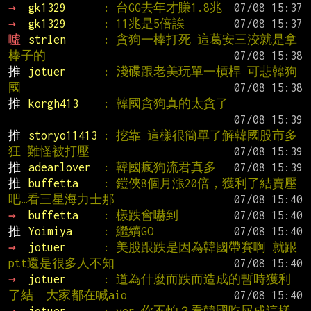
→ 
gk1329      
: 台GG去年才賺1.8兆
→ 
gk1329      
: 11兆是5倍誒
噓 
strlen      
: 貪狗一棒打死 這葛安三洨就是拿
棒子的
推 
jotuer      
: 淺碟跟老美玩單一槓桿 可悲韓狗
國
推 
korgh413    
: 韓國貪狗真的太貪了
推 
storyo11413 
: 挖靠 這樣很簡單了解韓國股市多
狂 難怪被打壓
推 
adearlover  
: 韓國瘋狗流君真多
推 
buffetta    
: 鎧俠8個月漲20倍，獲利了結賣壓
吧…看三星海力士那
→ 
buffetta    
: 樣跌會嚇到
推 
Yoimiya     
: 繼續GO
→ 
jotuer      
: 美股跟跌是因為韓國帶賽啊 就跟
ptt還是很多人不知
→ 
jotuer      
: 道為什麼而跌而造成的暫時獲利
了結  大家都在喊aio