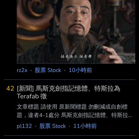
1-2-2 處分。
https://news.cnyes.com/news/id/6565335 發布
時間： 請勿張貼超過3天新聞 2026-08-07
20:40 記者署名： 鉅亨網編譯段智恆 原文內
容： 美國勞工統計局 (BLS) 周五 (7 日) 公布最
新非農就業數據顯示，7 月新增就業人數意 外減
少 2.3 萬人，遠低市
rz2x
·
股票 Stock
·
10小時前
42
[新聞] 馬斯克劍指記憶體、特斯拉為
Terafab 徵
文章標題 請使用 原新聞標題 勿刪減或自創標
題，違者4-1處分 馬斯克劍指記憶體、特斯拉為
Terafab 徵 DRAM 人才 原文標題： 請勿刪減或
pl132
·
股票 Stock
·
11小時前
自創標題，違者4-1處分，此行請刪除 原文連