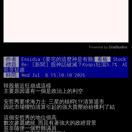
Powered by 
GliaStudios
Mute
作者
Ensidia (要宅的這麼神是有難度的)
看板
Stock
標題
Re: [新聞] 股神話破滅？Kospi狂瀉5.7%　AI
前景疑慮
時間
Wed Jul  8 15:10:10 2026
韓股最近狂崩成這樣

主要原因還有一個是政治上的利空

安哲秀要求海力士 三星的槓桿ETF清算退市

因此市場懼怕清算引起的強大賣壓紛紛獲利了結

這個安哲秀的地位很高

數次參選總統 而且有著強大的政經背景

並非隨便一個野雞議員
