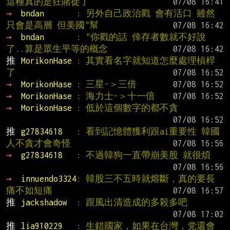
這種真的是狂賭徒了
→ 
bndan       
: 另外自己政治戳 會有活口 雖然
只會是高層 但美國"幫
→ 
bndan       
: "你戳的話 倖存者數就不好說
了..算是眾生平等的概念
推 
MorikonHase 
: 其實看名字就知道怎麼處理槓桿
了
→ 
MorikonHase 
: 三星-＞三倍
→ 
MorikonHase 
: 海力士-＞十一倍
→ 
MorikonHase 
: 低於這個數字的都不貪
推 
g27834618   
: 看到記憶體獲利跟ai重要性 韓國
人不貪才會奇怪
→ 
g27834618   
: 不過韓狗一直帶崩美股 就很煩
→ 
innuendo3324
: 韓股三不五時就熔斷，真的要長
痛不如短痛
推 
jackshadow  
: 跟風出清造成的多殺多吧
推 
lia910229   
: 生錯國家，如果在台灣，党還會