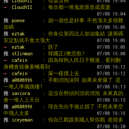
推 
CloudVII    
: 垃圾含狗
→ 
CloudVII    
: 每次都一堆鬼政策造成震盪
推 
poeoe       
: 崩一崩也是好事 不然漲太多很難
加碼
推 
eztak       
: 你各位第四法人加油集結 讓籌碼
安定點就不會大漲大
→ 
eztak       
: 跌了
推 
stlinman    
: 韓國正2教悲歌?
→ 
cafein      
: 因為韓狗人民日子難過，看到翻
身機會就像蒼蠅看到
→ 
cafein      
: 屎一樣撲上去
推 
a0808996    
: 手動消泡沫阿 如果未來爆了 是
一堆人準備跳樓?
推 
saviora     
: 這沒在勢頭到頂前消泡 未來真的
會一堆人上天台
推 
a0808996    
: 現在先出手做止損了 不然未來空
中飛人太多
推 
iceyeman    
: 你自己戳跟美國人幫你戳 差很多