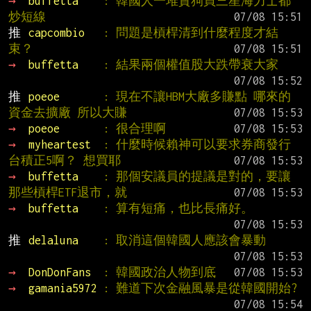
→ 
buffetta    
: 韓國人一堆貪狗買三星海力士都
炒短線
推 
capcombio   
: 問題是槓桿清到什麼程度才結
束？
→ 
buffetta    
: 結果兩個權值股大跌帶衰大家
推 
poeoe       
: 現在不讓HBM大廠多賺點 哪來的
資金去擴廠 所以大賺
→ 
poeoe       
: 很合理啊
→ 
myheartest  
: 什麼時候賴神可以要求券商發行
台積正5啊？ 想買耶
→ 
buffetta    
: 那個安議員的提議是對的，要讓
那些槓桿ETF退市，就
→ 
buffetta    
: 算有短痛，也比長痛好。
推 
delaluna    
: 取消這個韓國人應該會暴動
→ 
DonDonFans  
: 韓國政治人物到底
→ 
gamania5972 
: 難道下次金融風暴是從韓國開始?