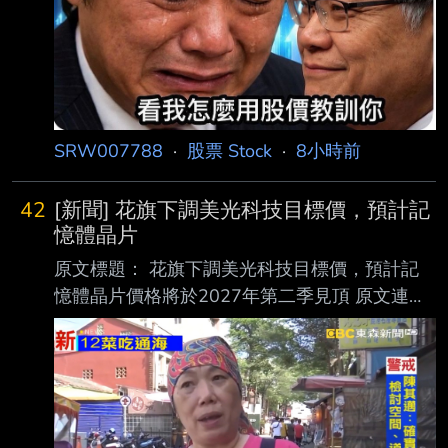
SRW007788
·
股票 Stock
·
8小時前
42
[新聞] 花旗下調美光科技目標價，預計記
憶體晶片
原文標題： 花旗下調美光科技目標價，預計記
憶體晶片價格將於2027年第二季見頂 原文連
結： https://hk.investing.com/news/stock-
market-news/article-1597646 發布時間：
2026-8-7 下午08:18 記者署名： Senad
Karaahmetovic 原文內容： 花旗銀行將美光科技
（Micron Technology）的目標股價從1,400美元