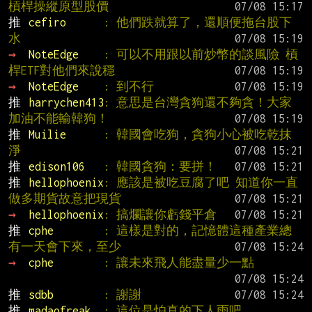
槓桿操縱原型股價
推 
cefiro      
: 他們跌就算了，還順便拖台股下
水
→ 
NoteEdge    
: 可以不用跟以前炒幣的談風險 槓
桿ETF對他們來說穩
→ 
NoteEdge    
: 到不行
推 
harrychen413
: 意思是台灣貪狗還不夠貪！大家
加油不能輸韓狗！
推 
Muilie      
: 韓國會吃狗，貪狗小心被吃乾抹
淨
推 
edison106   
: 韓國貪狗：要拼！
推 
hellophoenix
: 應該是被吃豆腐了吧 知道你一直
做多期貨故意把現貨
→ 
hellophoenix
: 搞爛讓你虧錢平倉
推 
cphe        
: 這樣是對的，記憶體這種產業總
有一天會下來，至少
→ 
cphe        
: 讓未來飛人能盡量少一點
推 
sdbb        
: 謝謝
推 
madaofreak  
: 這位是怕真的下人雨吧