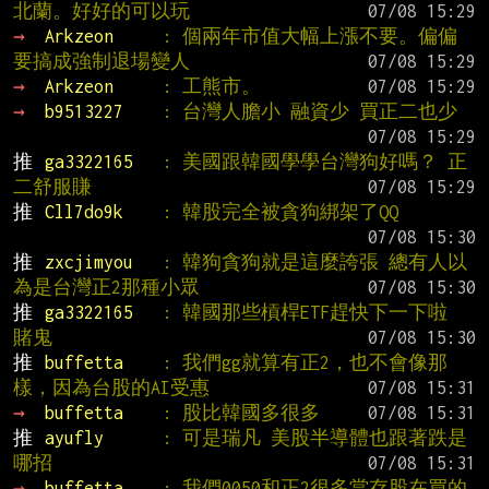
北蘭。好好的可以玩
→ 
Arkzeon     
: 個兩年市值大幅上漲不要。偏偏
要搞成強制退場變人
→ 
Arkzeon     
: 工熊市。
→ 
b9513227    
: 台灣人膽小 融資少 買正二也少
推 
ga3322165   
: 美國跟韓國學學台灣狗好嗎？ 正
二舒服賺
推 
Cll7do9k    
: 韓股完全被貪狗綁架了QQ
推 
zxcjimyou   
: 韓狗貪狗就是這麼誇張 總有人以
為是台灣正2那種小眾
推 
ga3322165   
: 韓國那些槓桿ETF趕快下一下啦 
賭鬼
推 
buffetta    
: 我們gg就算有正2，也不會像那
樣，因為台股的AI受惠
→ 
buffetta    
: 股比韓國多很多
推 
ayufly      
: 可是瑞凡 美股半導體也跟著跌是
哪招
→ 
buffetta    
: 我們0050和正2很多當存股在買的