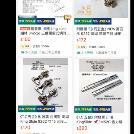
過一行，請用縮網址，連結不能點擊者板規 1-
2-2 處分。 https://tinyurl.com/3hn3enjh 發布時
間： 請勿張貼超過3天新聞 2026/08/07 記者署
名： 原文內容： 大盤重挫仍逆勢強攻 AI 伺服
器供應鏈