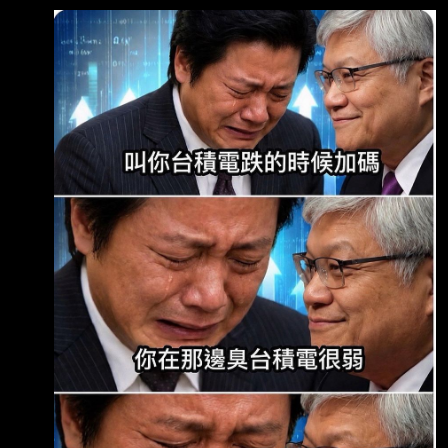
https://udn.com/news/story/12806/9677420?
from=udn-catebreaknews_ch2 發布時間：
2026-08-07 15:35 記者署名： 聯合新聞網／
綜合報導 原文內容: 台股在經歷短期反彈後，市
場的多空對決又變得熱起來。分析師陳嘉偉在影
音節目中直接開 嗆，強調台股跟國際科技股的
空頭趨勢根本沒變！ 之前大盤的拉抬只不過是
「無量反彈」跟「最後逃命波」，接下來隨