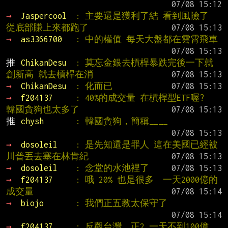
→ 
Jaspercool  
: 主要還是獲利了結 看到風險了 
從底部賺上來都跑了
→ 
as3366700   
: 中的權值 每天大盤都在雲霄飛車
推 
ChikanDesu  
: 莫忘金銀去槓桿暴跌完後一下就
創新高 就去槓桿在消
→ 
ChikanDesu  
: 化而已
→ 
f204137     
: 40%的成交量 在槓桿型ETF喔?   
韓國貪狗也太多了
推 
chysh       
: 韓國貪狗，簡稱____
→ 
dosoleil    
: 是先知還是罪人 這在美國已經被
川普丟去塞在林肯紀
→ 
dosoleil    
: 念堂的水池裡了
→ 
f204137     
: 哦 20% 也是很多  一天2000億的
成交量
→ 
biojo       
: 我們正五教太保守了
→ 
f204137     
: 反觀台灣  正2 一天不到100億 