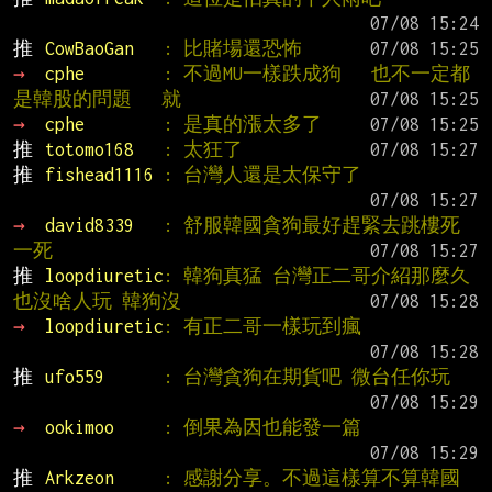
推 
CowBaoGan   
: 比賭場還恐怖
→ 
cphe        
: 不過MU一樣跌成狗   也不一定都
是韓股的問題   就
→ 
cphe        
: 是真的漲太多了
推 
totomo168   
: 太狂了
推 
fishead1116 
: 台灣人還是太保守了
→ 
david8339   
: 舒服韓國貪狗最好趕緊去跳樓死
一死
推 
loopdiuretic
: 韓狗真猛 台灣正二哥介紹那麼久
也沒啥人玩 韓狗沒
→ 
loopdiuretic
: 有正二哥一樣玩到瘋
推 
ufo559      
: 台灣貪狗在期貨吧 微台任你玩
→ 
ookimoo     
: 倒果為因也能發一篇
推 
Arkzeon     
: 感謝分享。不過這樣算不算韓國