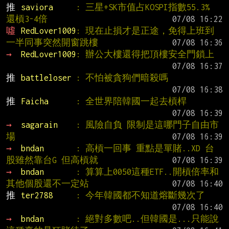
推 
saviora     
: 三星+SK市值占KOSPI指數55.3% 
還槓3-4倍
噓 
RedLover1009
: 現在止損才是正途，免得上班到
一半同事突然開窗跳樓
→ 
RedLover1009
: 辦公大樓還得把頂樓安全門鎖上
推 
battleloser 
: 不怕被貪狗們暗殺嗎
推 
Faicha      
: 全世界陪韓國一起去槓桿
→ 
sagarain    
: 風險自負 限制是這哪門子自由市
場
→ 
bndan       
: 高槓一回事 重點是單賭..XD 台
股雖然靠台G 但高槓就
→ 
bndan       
: 算算上0050這種ETF..開槓倍率和
其他個股還不一定站
推 
ter2788     
: 今年韓國都不知道熔斷幾次了
→ 
bndan       
: 絕對多數吧..但韓國是...只能說