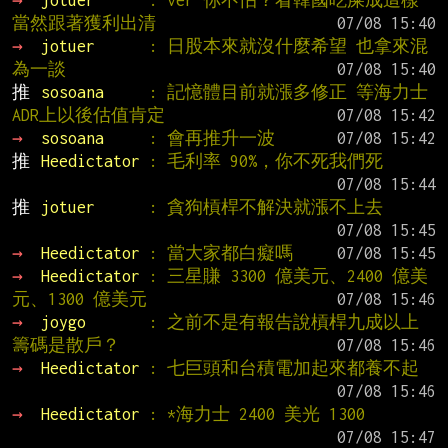
→ 
jotuer      
: ver 你不怕？看韓國吃屎成這樣
當然跟著獲利出清
→ 
jotuer      
: 日股本來就沒什麼希望 也拿來混
為一談
推 
sosoana     
: 記憶體目前就漲多修正 等海力士
ADR上以後估值肯定
→ 
sosoana     
: 會再推升一波
推 
Heedictator 
: 毛利率 90%，你不死我們死
推 
jotuer      
: 貪狗槓桿不解決就漲不上去
→ 
Heedictator 
: 當大家都白癡嗎
→ 
Heedictator 
: 三星賺 3300 億美元、2400 億美
元、1300 億美元
→ 
joygo       
: 之前不是有報告說槓桿九成以上
籌碼是散戶？
→ 
Heedictator 
: 七巨頭和台積電加起來都養不起
→ 
Heedictator 
: *海力士 2400 美光 1300