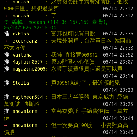
→ 
nocash      
: 永豐複委託手續費滿貴的，低收
5000日圓。想想還是算
→ 
nocash      
: 了
※ 編輯: nocash (114.36.157.159 臺灣), 
推 
x20165      
: 富邦也可以買日股
→ 
excercang   
: 去境外開戶，台灣買日本 韓國都
不太方便
推 
Waitaha     
: 我懶 直接買009812
推 
Mayfair0597 
: 原po貼圖小心個資
推 
magazine2006
: 永豐手續費很貴但還是可以買
推 
Stella      
: 買00951就好了，最近漲超兇
推 
raytheon694 
: 日本三大半導體 東京威力 愛德
萬測試 迪斯科
推 
snowstorm   
: 富邦複委託 手續費很低 下單方
便
→ 
snowstorm   
: 但一次要買100股   小資難買高
價股