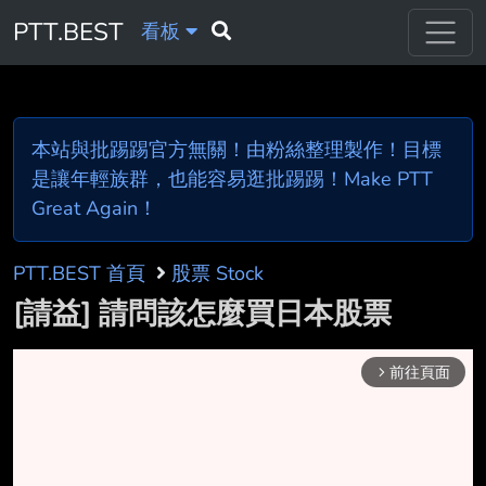
PTT.BEST
看板
本站與批踢踢官方無關！由粉絲整理製作！目標
是讓年輕族群，也能容易逛批踢踢！Make PTT
Great Again！
PTT.BEST 首頁
股票 Stock
[請益] 請問該怎麼買日本股票
前往頁面
arrow_forward_ios