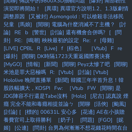
[閒聊] 傳說中的9800X3D抽幀問題
[爆卦] 南部韌性
演習即將開始！
[異環] 異環官方說明1.2、1.3版劇情
調整原因
[又被封] Asmongold : 可以槍殺非法移民
兒童
[馬娘]
[閒聊] 電腦為什麼消滅不了主機？
[討
論]
RE
b
[警世]
[討論] 還有機會合併嗎?
[
[問
卦]
RE:
[鳴潮] 秧秧最初的設定
Re:
r
[母雞]
[LIVE] CPBL
R
[Live]
f
[棕色］
［Vtub]
F
re
[爆卦]
[閒聊] DK時隔1723天重返國際賽決賽
[MyGO]
[情報]
[新聞]
[閒聊] Peyz太慘了吧
[閒聊]
米池是罪大惡極嗎
R:
[Vtub]
[討論] [Vtub]
Hololive 晚間直播單
[新聞] 韓國三年半首升息！韓
股跌幅擴大，KOSPI
Fw:
［Vtub
FW
[閒聊] 是
JDG陣容不行還是Tabe沒料
[Holo]
[尼古] 認真說 煙
癮 完全不能和毒癮相提並論ㄅ
[閒聊
[活俠]
[颱風]
[討論] [
[標的] 00631L 安心多
[花邊] AE在小孩贍
養費官司上取得勝利
［奶子］
[問題]
[FGO]
[妮
姬]
[公連]
[問卦] 台男為何漸漸不想花錢花時間在台