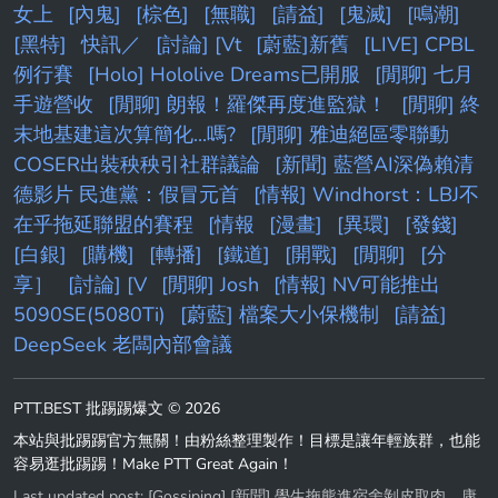
女上
[內鬼]
[棕色]
[無職]
[請益]
[鬼滅]
[鳴潮]
[黑特]
快訊／
[討論] [Vt
[蔚藍]新舊
[LIVE] CPBL
例行賽
[Holo] Hololive Dreams已開服
[閒聊] 七月
手遊營收
[閒聊] 朗報！羅傑再度進監獄！
[閒聊] 終
末地基建這次算簡化...嗎?
[閒聊] 雅迪絕區零聯動
COSER出裝秧秧引社群議論
[新聞] 藍營AI深偽賴清
德影片 民進黨：假冒元首
[情報] Windhorst：LBJ不
在乎拖延聯盟的賽程
[情報
[漫畫]
[異環]
[發錢]
[白銀]
[購機]
[轉播]
[鐵道]
[開戰]
[閒聊]
[分
享］
[討論] [V
[閒聊] Josh
[情報] NV可能推出
5090SE(5080Ti)
[蔚藍] 檔案大小保機制
[請益]
DeepSeek 老闆內部會議
PTT.BEST 批踢踢爆文 © 2026
本站與批踢踢官方無關！由粉絲整理製作！目標是讓年輕族群，也能
容易逛批踢踢！Make PTT Great Again！
Last updated post:
[Gossiping] [新聞] 學生拖熊進宿舍剝皮取肉 康