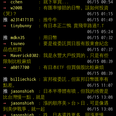
→ 
cchen       
: 就下單買...
→ 
w2008       
: 有匯率慘賠的日幣, 該如何投資
(哭)？
推 
a231417131  
: 推牛牛
→ 
tinybunny   
: 有日本正二鴨 賣飛宰路過T.T
推 
mdkn35      
: 用日幣
→ 
tsuneo      
: 要是複委託買日股有股東會紀念
品也想買
→ 
Maverick0302
: 我是永豐大戶投買的，只是有些
限制比較麻煩
→ 
a8017700    
: 有日本ETF 但買個股比較麻煩
推 
billiechick 
: 富邦複委託，但富邦日幣匯率有
點差。
推 
jasonshieh  
: 日本半導體有噴，但我的感覺是
比台灣慢一點，就是
→ 
jasonshieh  
: 漲的順序美＞台＞日，可是像遇
到美伊戰爭，就一起
→ 
jasonshieh  
: 跌，日本還跌更多，回漲更慢