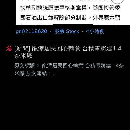
gn02118620
·
股票 Stock
·
4小時前
爆
[新聞] 龍潭居民回心轉意 台積電將建1.4
奈米廠
原文標題： 龍潭居民回心轉意 台積電將建1.4奈
米廠 原文連結：
https://ec.ltn.com.tw/article/breakingnews/5533
603 發布時間： 2026/08/09 12:52 記者署名：
〔記者歐祥義／台北報導〕 原文內容： 延宕多
時的龍潭科學園區擴建計畫（龍科三期）已重
啟，預計開發範圍約104公頃，提供 約46公頃產
業用地。據下游供應鏈人士表示，龍科三期一旦
開發完成，台積電可望進駐 1.4奈米廠及先進封