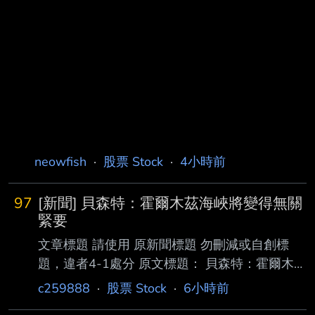
neowfish
·
股票 Stock
·
4小時前
97
[新聞] 貝森特：霍爾木茲海峽將變得無關
緊要
文章標題 請使用 原新聞標題 勿刪減或自創標
題，違者4-1處分 原文標題： 貝森特：霍爾木茲
海峽將變得無關緊要 請勿刪減或自創標題，違
c259888
·
股票 Stock
·
6小時前
者4-1處分，此行請刪除 原文連結：