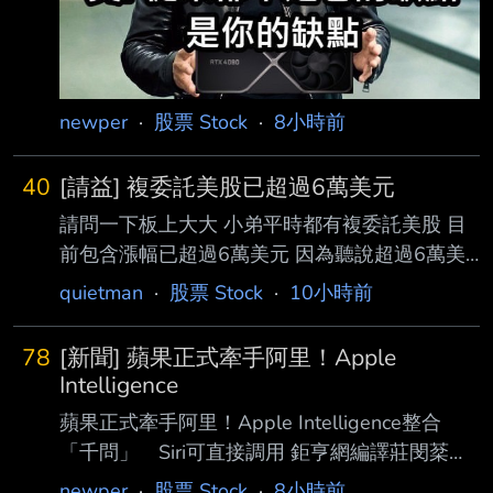
newper
·
股票 Stock
·
8小時前
40
[請益] 複委託美股已超過6萬美元
請問一下板上大大 小弟平時都有複委託美股 目
前包含漲幅已超過6萬美元 因為聽說超過6萬美
未來會有遺產稅的問題 (有小孩需考慮） 我是買
quietman
·
股票 Stock
·
10小時前
VOO和VT 目前有在考慮美股複委託先不要定扣
改投資00646和009826 還是板上大大有其他建
78
[新聞] 蘋果正式牽手阿里！Apple
議嗎？ 因為也還在考慮 求建議 感謝各位大大的
Intelligence
建議 小弟補充一下 1. 我說的是被美國課遺產稅
蘋果正式牽手阿里！Apple Intelligence整合
在台灣該繳多少就繳多少 2. 還在世的時候 會希
「千問」 Siri可直接調用 鉅亨網編譯莊閔棻
望主控權在自己身上 未來過世遺產才給小孩 或
2026-08-08 21:10
newper
·
股票 Stock
·
8小時前
是再老一點才考慮分年贈與 目前40歲 小朋友也