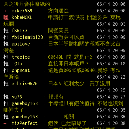
圓之後只會往廢紙的
→ 
mike7689    
: 方向邁進
噓 
kobeNCKU    
: 申請打工渡假簽 開證券戶 爽玩 
玩爛
推 
f86173      
: 問營業員
推 
fbiciamib123
: 台新證券可以買
推 
apilove     
: 日本半導體相關的漲幅不會比台
灣差
推 
treeice     
: 00640L 問 就是正2
推 
TQTa        
: 直接開日本帳戶？
推 
pnpncat     
: 還是買00645或00640L就好 有匯
率避險
推 
achris0626  
: 日本AI紅利太少，買了沒用
推 
yu76        
: 邦邦有
推 
gameboy163  
: 半導體只有鎧俠值得 不過也噴到
哪裡去了
推 
gameboy163  
:       相關
→ 
MizPerfect  
: 鎧俠 已經噴爆了