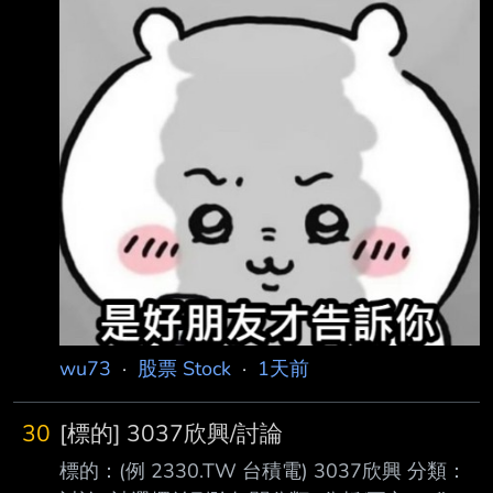
https://mops.twse.com.tw/mops/#/web/t146sb
05?companyId=2353 內文： 1.事實發生
日:115/08/07 2.公司名稱:宏碁股份有限公司 3.
與公司關係(請輸入本公司或子公司):本公司 4.相
互持股比例:不適用 5.發生緣由:無 6.因應措施:無
7.其他應敘明事項(若事件發生或決議之主體係屬
公開發行以上公司，本則重大訊息同時 符合證
券交易法施行細則第7條第9款所定
wu73
·
股票 Stock
·
1天前
30
[標的] 3037欣興/討論
標的：(例 2330.TW 台積電) 3037欣興 分類：