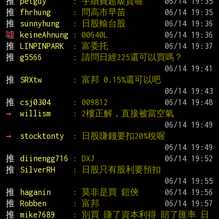
推 
petguy      
: 手續費超級貴喔
推 
fhrhung     
: 問高市早苗
推 
sunnyhung   
: 日股輸台股
噓 
keineAhnung 
: 00640L
推 
LINPINPARK  
: 富委托
推 
g5566       
: 請問日經225還可以買嗎？
推 
SRXtw       
: 富邦 0.15%還可以吧
推 
csj0304     
: 009812
→ 
willism     
: 2樓正解，直接被當空氣
→ 
stocktonty  
: 日股賺錢要扣20%稅喔
推 
diinengg716 
: DXJ
推 
SilverRH    
: 日股只有股利要預扣
推 
haganin     
: 莫非是買 鎧俠
推 
Robben      
: 富邦
推 
mike7689    
: 別買 賺了資本利得 賠了匯率 日