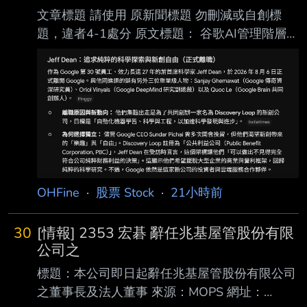
布時間： 請勿張貼超過3天新聞 : 2026-8-7 : 記
文章標題 請使用 原新聞標題 勿刪減或自創標
者署名： : 歐芯萌 : 原文內容： : 賴清德總統7日
題，違者4-1處分 原文標題： 谷歌AI管理階層調
晚間出席「全國產職業總工會2026年度全國模
整內幕：Hassabis原擬與Jeff Dean同時離職，
範勞工慶祝晚宴」。他表示 : ，勞工是台灣經濟
因擔憂股價 崩盤勸其暫留 原文連結：
進步的幕後英
https://m.cnyes.com/news/id/6566606 發布時
間： 2026-08-08 記者署名：BlockBeats 律動
財經 原文內容： BlockBeats 消息，8 月 8 日，
據業內消息人士透露，DeepMind 創始人 Demis
Hassabis 原計劃與 Jeff Dean 在同一時間
OHFine
·
股票 Stock
·
21小時前
30
[情報] 2353 宏碁 辭任兆基屋管股份有限
公司之
標題：本公司即日起辭任兆基屋管股份有限公司
之董事長及法人董事 來源：MOPS 網址：