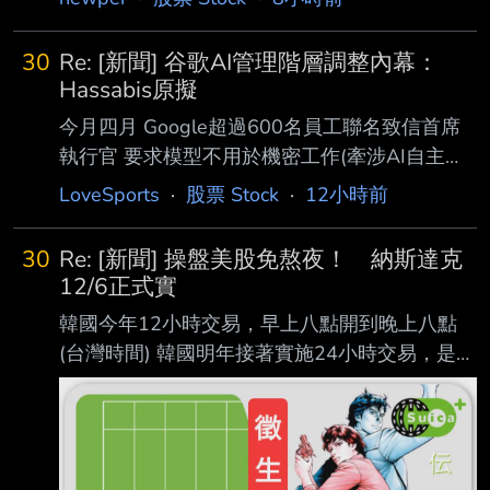
https://news.cnyes.com/news/id/6566558 蘋果
還小 只是想了解超過六萬美後的規劃 3.
(AAPL-US) 與阿里巴巴 (09988-HK) 的人工智
30
Re: [新聞] 谷歌AI管理階層調整內幕：
慧（AI）合作，如今已不再只是傳聞 或監管文
Hassabis原擬
件上的字眼，而是實際寫進了蘋果官方的產品說
今月四月 Google超過600名員工聯名致信首席
明之中。 近日有網友發現，蘋果中國官網的
執行官 要求模型不用於機密工作(牽涉AI自主武
《Mac 使用手冊》新增一個頁面，標題直白寫著
器、大規模監控) 今年五月 DeepMind為了上述
LoveSports
·
股票 Stock
·
12小時前
「在 Mac 上配合蘋果智慧使用通義千問」。 這
目的(向公司施壓)開始籌組工會 其中參與者向媒
代表，
體表示 如果公司拒絕 他們將會發起抗議與研發
30
Re: [新聞] 操盤美股免熬夜！ 納斯達克
罷工 包括停止研發核心產品Gemini 有受訪者表
12/6正式實
示就是因為幾年前Google拒絕過五角大廈合約
韓國今年12小時交易，早上八點開到晚上八點
才加入DeepMind 同時 持有Alphabet約22億美
(台灣時間) 韓國明年接著實施24小時交易，是對
元股份的股東聯盟致函Google母公司 要求召開
接國際，想吸引更多資金進韓國 納斯達克年初
會議並提高Google雲端和人工智慧在「高風
有說要23小時，改的速度很快年底就有 至於亞
險」環境下部署的透明度
洲納斯達克，其實是在韓國，早在1996年七月
就成立了 https://reurl.cc/zOrE20 韓國的創業板