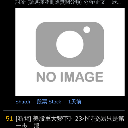
討論 (請選擇並刪除無關分類) 分析/正文： 欣興
法說會也來分析一篇內容 先回應藍鳥大 因為文
章主要內容是分析法說會資料 阿人家法說會就
是講有多好 人家講甚麼我就分析甚麼 另外我本
來長期持有看多的就是欣興、南亞科跟華邦電沒
錯 但多文已經發過了 現在就是專心把法說會剝
開來解析給大家 欣興是載板三雄的龍頭 特色是
1.技術最強 2.ABF載板佔比最高(其他家有比較多
的BT載板) 以前發多文的時候說過 我是200元出
頭進場玩的 至今南電數度超車欣興 我也
ShaoJi
·
股票 Stock
·
1天前
51
[新聞] 美股重大變革》23小時交易只是第
一步 那