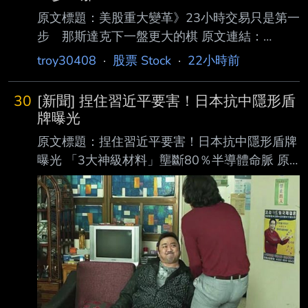
原文標題：美股重大變革》23小時交易只是第一
步 那斯達克下一盤更大的棋 原文連結：
https://www.peoplenews.tw/articles/economic-
troy30408
·
股票 Stock
·
22小時前
news/48590 發布時間：2026-08-08 記者署
名：蕭 雅雯 原文內容： 美國證券交易委員會
30
[新聞] 捏住習近平要害！日本抗中隱形盾
（SEC）主席阿特金斯（Paul Atkins）接受
牌曝光
《Yahoo Finance》專訪 時表示，SEC將於今年
原文標題：捏住習近平要害！日本抗中隱形盾牌
秋天展開研究，探討推動美股每週5天、每天23
曝光 「3大神級材料」壟斷80％半導體命脈 原
小時交易；另一方面 ，那斯達克（Nasdaq）已
文連結：
率先宣布，「全球交易時間」（Glo
https://ec.ltn.com.tw/article/breakingnews/5531
428 發布時間：2026/08/07 16:09 記者署名：
原文內容： 日本憑藉在半導體與高科技關鍵材
料領域的絕對壟斷地位，成為全球科技供應鏈中
不可或 缺的「咽喉要道」。專家表示，面對中
國頻繁的軍事威懾與網路攻擊，日本手中掌握的