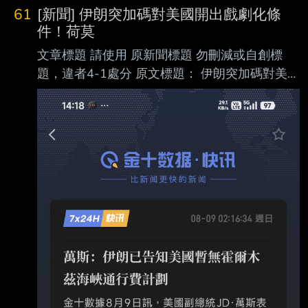
https://www.epochtimes.com/b5/26/8/8/n1482
61
[新聞] 伊朗突加碼對美國開出戲劇化條
6005.htm/amp 網址超過一行，請用縮網址，連
件！荷莫
結不能點擊者板規 1-2-2 處分。 發布時間： 更
文章標題 請使用 原新聞標題 勿刪減或自創標
新: 2026年08月09日 5:20 AM 請勿張貼超過3
題，違者4-1處分 原文標題： 伊朗突加碼對美國
天新聞 記者署名： 大紀元記者張婷 原文內容：
開出戲劇化條件！荷莫茲海峽協議恐生變 原文
美國財政部長斯科特‧貝森特（Scott
連結：
https://udn.com/news/amp/story/124061/9679
777 發布時間： 2026-8/9 記者署名：盧思綸
原文內容： 美聯社報導，德黑蘭向美國提出一
系列戲劇化的要求，稱美方必須滿足特定條件，
否則荷 莫茲海峽將持續關閉。此舉恐怕動搖伊
朗與阿曼有關海峽航運的協議。 伊朗最高國家
安全委員會秘書左加德（Mohammad Bagher
Zol