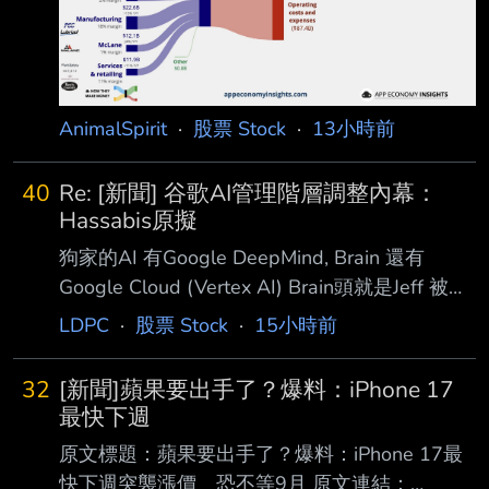
年，華倫・巴菲特大量囤積現金。 在巴菲特於
今年稍早退休之前，公司手頭現金接近 4,000 億
美元。 如今，新任執行長葛瑞格・阿貝爾
（Greg Ab
AnimalSpirit
·
股票 Stock
·
13小時前
40
Re: [新聞] 谷歌AI管理階層調整內幕：
Hassabis原擬
狗家的AI 有Google DeepMind, Brain 還有
Google Cloud (Vertex AI) Brain頭就是Jeff 被
DeepMind Demis重組Hassabis帶後 Jeff就權力
LDPC
·
股票 Stock
·
15小時前
下降很多 兩個月前在gemini模型聽到落後御二
家後 pre-train部門要求更多算力把一堆post-
32
[新聞]蘋果要出手了？爆料：iPhone 17
train (*pre-train決定了foundation model基礎
最快下週
post-train決定模型有多聰明)卡搶走 造就post-
原文標題：蘋果要出手了？爆料：iPhone 17最
train人沒卡可用 跑去帶老婆放假 @@ 本以為要
快下週突襲漲價 恐不等9月 原文連結：