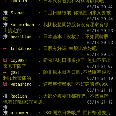
→ 
kakalin     
: 日本只有被動和材料可以買吧
推 
Sianan      
: 而且日圓很弱 你換匯回來又要被
吃
推 
KurumiNoah  
: 我比較想問韓股有沒有哪家有線
上搞定的
推 
heartblue   
: 日本基本上沒救了，不如買韓股
→ 
trf835rea   
: 日股有好嗎 韓股比較好吧
噓 
csy0922     
: 鎧俠跟村田漲多少了 無知不要出
來秀下限了
→ 
g921        
: 除非原本就有日圓.不然匯率跟股
利扣稅蠻痛的
噓 
watashino   
: 這種事情都處理不好建議買0050
推 
Raelian     
: 大部分複委託都有吧。不然台灣
也有好幾檔ETF可選。
推 
mixpower    
: IBKR開立日幣帳戶 匯日幣過去海