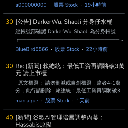
公司GOOGLE是其重要投資人 : 且提供
a000000000
·
股票 Stock
·
19小時前
Discovery Loop所需計算雲端資源 : 雙方簽署技
術分享協議 : 因此這並非是叛逃事件 這種事情叫
30
[公告] DarkerWu, ShaoJi 分身仔水桶
做外放 蔡力行從GG跑去GG旗下的大腸能 請問
經帳號部確認 DarkerWu, ShaoJi 為分身帳號
蔡力行hen喜歡大腸嗎? : 另外補個人想法 :
┌────────────────────────────
GOOGL是我個人重要持股之一 : 因此也時常關
─────────┐ │ 文章代碼(AID): #1gTpPgRs
心他的進度跟消息 : 現在壞消息滿天飛 : 目前也
BlueBird5566
·
股票 Stock
·
22小時前
(ID_Multi) [ptt.cc] Re: [申請] 多重帳號查詢 (St │
是一直在巴菲特防線上掙扎 : 相對可能
│ 文章網址:
30
Re: [新聞] 賴總統：最低工資再調將破3萬
https://www.ptt.cc/bbs/ID_Multi/M.178619761
元 請上市櫃
0.A.6F6.html │ │ 這一篇文章值 11 Ptt幣 │
: 原文標題： 請勿刪減或自創標題，違者4-1處
└────────────────────────────
分，此行請刪除 : 賴總統：最低工資再調將破3
──────
萬元 請上市櫃公司也加薪 : 原文連結： 網址超
maniaque
·
股票 Stock
·
1天前
過一行，請用縮網址，連結不能點擊者板規 1-
2-2 處分。 :
40
[新聞] 谷歌AI管理階層調整內幕：
https://udn.com/news/story/6656/9678199 : 發
Hassabis原擬