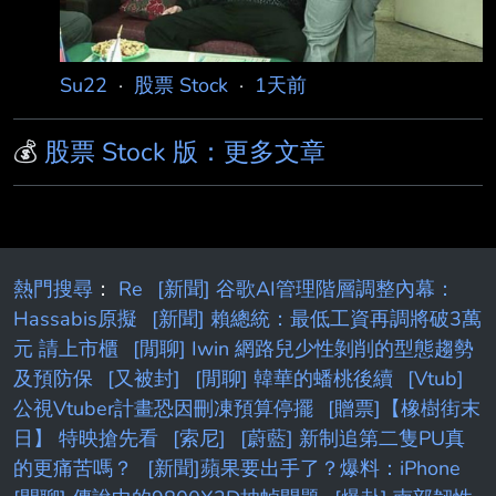
光 阻劑、高純度氟化氫以及氟化聚醯亞胺3種不
可替代的先進材料，全球市佔率高達70%至 9
Su22
·
股票 Stock
·
1天前
💰
股票 Stock 版：更多文章
熱門搜尋
：
Re
[新聞] 谷歌AI管理階層調整內幕：
Hassabis原擬
[新聞] 賴總統：最低工資再調將破3萬
元 請上市櫃
[閒聊] Iwin 網路兒少性剝削的型態趨勢
及預防保
[又被封]
[閒聊] 韓華的蟠桃後續
[Vtub]
公視Vtuber計畫恐因刪凍預算停擺
[贈票]【橡樹街末
日】 特映搶先看
[索尼]
[蔚藍] 新制追第二隻PU真
的更痛苦嗎？
[新聞]蘋果要出手了？爆料：iPhone