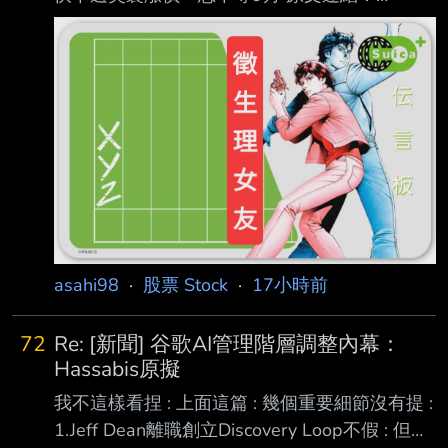
憋大招
https://3c.ltn.com.tw/news/67137 發布時間：
2026/08/08 10:20 記者署名：吳佩樺 原文內
容： 市場普遍預期，蘋果將在9月發表會調漲
iPhone 18 Pro系列等新機售價，屆時也不排除
連 帶調整舊款iPhone價格。不過，最新爆料指
出，iPhone 17系列可能不用等到9月，最快下
週就會提前漲價。 微博爆料iPhone 17下週就
漲？ 中國微博知名爆料帳號「定焦數碼」最新
asahi98
·
股票 Stock
·
17小時前
72
Re: [新聞] 谷歌AI管理階層調整內幕：
Hassabis原擬
我不這樣看捏 : 上面這篇 : 幾個重要細節沒有提 :
1.Jeff Dean離職創立Discovery Loop不假 : 但母