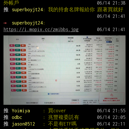
外帳戶
推 
superboyjt24
: 我的持倉名牌報給你 跟著買就好
→ 
superboyjt24
:  
https://i.mopix.cc/zmibbs.jpg
推 
Yoimiya     
: 買cover
推 
odbc        
: 兆豐複委託有
推 
jason0512   
: 不是有ETF嗎