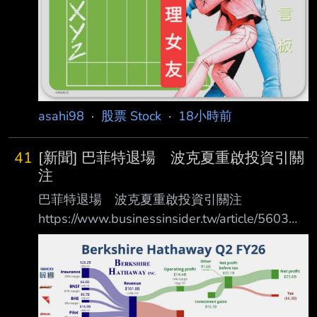
市場，成立於1996年7月 隸屬於韓國交易所，
上市公司總市值位居世界第四
https://reurl.cc/lnZ2kd 這是它的指數 韓國
KOSDAQ指數 追蹤在KOSDAQ上市的科技和中
小型企業 反映韓國科技和創新行
asahi98
·
股票 Stock
·
18小時前
41
[新聞] 巴菲特退場 波克夏重啟投資引關
注
巴菲特退場 波克夏重啟投資引關注
https://www.businessinsider.tw/article/5603
Aug 08, 2026, 06:22 PM Lauren Edmonds 波
克夏新任執行長阿貝爾一改巴菲特囤積現金策
略。最新財報揭示，公司龐大現金儲備已用 於
回購股票與投資，標誌著策略由守轉攻，進入新
篇章。 在擔任波克夏海瑟威執行長的最後幾