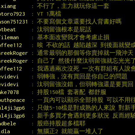
ixiang     
: 不行了，主力就玩你這一套
otoro7923  
: VT 1萬檔
ason751231 
: 不要寫個文章還要找人背書好嗎
otbeat     
: 汰弱留強根本是屁話
fileman    
: 基本面改變我才會考慮止損
offee112   
: 唉 不砍的話 越陷越深 到後面就變
hreekRoger 
: 通常最弱的那個等你賣掉就一飛沖天
hreekRoger 
: 自己了 然後什麼汰弱留強就忘光光
offee112   
: 我遇過兩次沒死 一次有群組有人說
evidevi    
: 弱轉強，沒有買回是你自己的問題
evidevi    
: 汰弱留強沒錯，但弱轉強還是要買回
ake7078    
: 持股150檔 套著配 都舒服
outhpeace  
: ㄧ頁內可以顯示全部持股 可以不用
ul4ji3gp6  
: 只做5-10檔是對成熟的人來說 對
ul4ji3gp6  
: 新手多買才會遇到更多狀況 反而經
adbele     
: 股癌持股超多檔耶
idla       
: 無腦正2 就能贏一堆人了