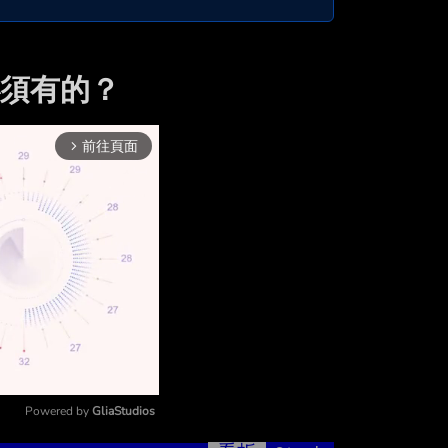
必須有的？
前往頁面
arrow_forward_ios
Powered by 
GliaStudios