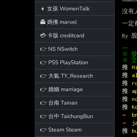
👧 女孩 WomenTalk
沒有
👻 媽佛 marvel
一定
💳 卡版 creditcard
By 股
👉 NS NSwitch
※ 文
👉 PS5 PlayStation
推 
H
推 
a
👉 大氣 TY_Research
推 
r
👉 婚姻 marriage
推 
a
推 
n
👉 台南 Tainan
推 
K
→ 
b
👉 台中 TaichungBun
→ 
j
👉 Steam Steam
推 
b