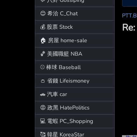
😊 希洽 C_Chat
PTT.
R
💰 股票 Stock
🏠 房屋 home-sale
🏀 美國職籃 NBA
⚾ 棒球 Baseball
👛 省錢 Lifeismoney
🚗 汽車 car
😡 政黑 HatePolitics
💻 電蝦 PC_Shopping
🥰 韓星 KoreaStar