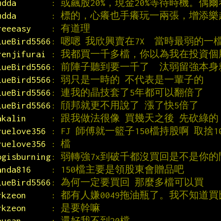
udda       
: 或飆股20%，現金20%等待時機。偶
udda       
: 標的，心癢也手癢玩一兩張，增添樂
reeeasy    
: 有道理
lueBird5566
: 嗯嗯 我欣興賣在7X  當時最弱的一
renjifurai 
: 我都買一千多檔，你以為我在投資
lueBird5566
: 前陣子聽到要一千了  汰弱留強本身
lueBird5566
: 弱只是一時的 不代表是一輩子的
lueBird5566
: 連我的晶技套了5年都可以翻倍了
lueBird5566
: 頎邦就更不用說了 漲了快5倍了
akalin     
: 跟我做法很像 買幾天之後 先砍綠的
ruelove356 
: FJ 師傅就一籃子150檔持股啊 取捨1
ruelove356 
: 檔
ogisburning
: 弱轉強7x到破千都沒買回是不是你
anda816    
: 150檔主要是領股東會贈品吧
lueBird5566
: 為何一定要買回 那麼多檔可以買
rkzeon     
: 都有人嫌0049拖油瓶了。我不知道買
rkzeon     
: 是要幹嘛
ausan      
: 還好我不到20檔