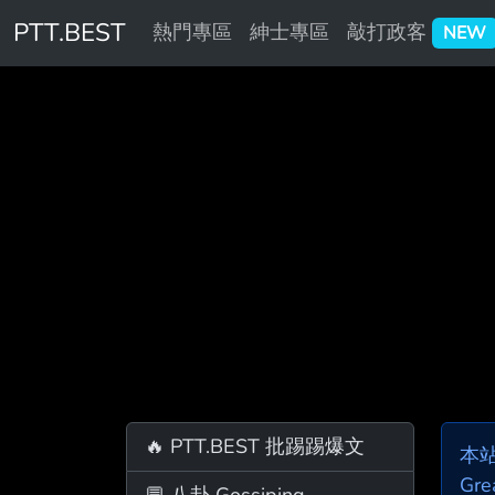
PTT.BEST
熱門專區
紳士專區
敲打政客
NEW
🔥 PTT.BEST 批踢踢爆文
本
Gre
💬 八卦 Gossiping