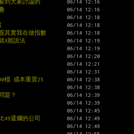
爾看到大家討論的
趣
檔
個股其實我在做指數
就X能說法
00檔 成本重置25
的問題？
比49還爛的公司