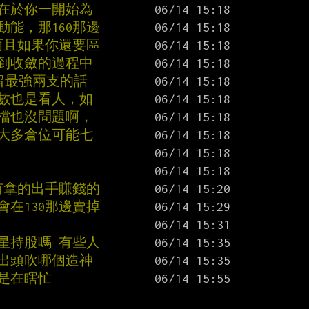
題在於你一開始為
能，那160那邊
而且如果你還要區
散到收斂的過程中
留最強兩支的話
股數也是看人，如
百檔也沒問題啊，
他大多倉位可能七
要有拿的出手賺錢的
在130那邊賣掉
衛星持股嗎 有些人
冒出頭吹哪個造神
就是在瞎忙