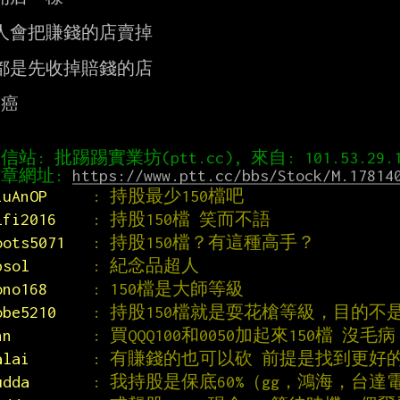
人會把賺錢的店賣掉

都是先收掉賠錢的店

癌

章網址: 
https://www.ptt.cc/bbs/Stock/M.17814
iuAnOP     
: 持股最少150檔吧
lfi2016    
: 持股150檔 笑而不語
oots5071   
: 持股150檔？有這種高手？
psol       
: 紀念品超人
ono168     
: 150檔是大師等級
obe5210    
: 持股150檔就是耍花槍等級，目的不
nn         
: 買QQQ100和0050加起來150檔 沒毛病
alai       
: 有賺錢的也可以砍 前提是找到更好
udda       
: 我持股是保底60%（gg，鴻海，台達