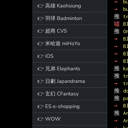
→ 
b
👉 高雄 Kaohsiung
→ 
b
推 
t
👉 羽球 Badminton
噓 
B
👉 超商 CVS
推 
O
→ 
B
👉 米哈遊 miHoYo
→ 
B
→ 
B
👉 iOS
→ 
B
👉 兄弟 Elephants
推 
k
推 
t
👉 日劇 Japandrama
→ 
t
推 
d
👉 玄幻 CFantasy
推 
p
→ 
B
👉 ES e-shopping
推 
A
👉 WOW
→ 
A
→ 
k