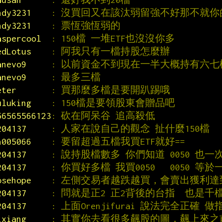
ndy3231    
: 沒買回又在該汰弱留強不好那不就
ndy3231    
: 票恆強恆弱的
aspercool  
: 150檔 一堆ETF也沒沒你多
edLotus    
: 阿我只有一檔持股怎麼辦
anevo9     
: 以前資金不到現在一半大概持有六七
anevo9     
: 最多三檔
eter       
: 買那麼多檔是要開趴踢哦
uluking    
: 150檔是要領股東會贈品吧
56565566123
: 砍在阿呆谷 追高殺低
204137     
: 人家在說自己的觀念 扯什麼150檔
n005066    
: 要留超過五檔我買ETF就好==
204137     
: 說持股檔數多 你們知道 0050 也一
204137     
: 你買好多檔 我買0050   0050 等於
osehope    
: 左側交易者越跌越買，會賣出獲利
204137     
: 問就是正2 正2背後的台指  也是千
204137     
: 上面Orenjifurai 說法完全正確 做
ixiang     
: 其實你去看很多飆股的圖，飆上來