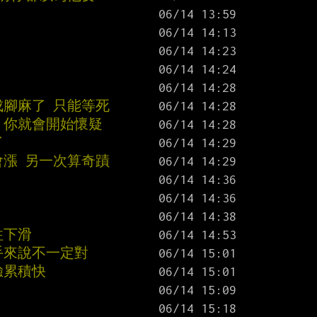
成腳麻了 只能等死
 你就會開始懷疑
了
會漲 另一次算奇蹟
往下滑
新手來說不一定對
驗累積快