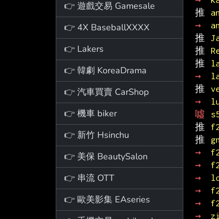
👉 遊戲交易 Gamesale
推 
a
→ 
a
👉 4X BaseballXXXX
推 
J
👉 Lakers
推 
R
推 
l
👉 韓劇 KoreaDrama
→ 
l
推 
v
👉 汽車買賣 CarShop
→ 
l
👉 機車 biker
噓 
s
推 
f
👉 新竹 Hsinchu
推 
g
→ 
f
👉 美保 BeautySalon
→ 
f
👉 串流 OTT
→ 
l
→ 
f
👉 歐美影集 EAseries
→ 
f
→ 
z