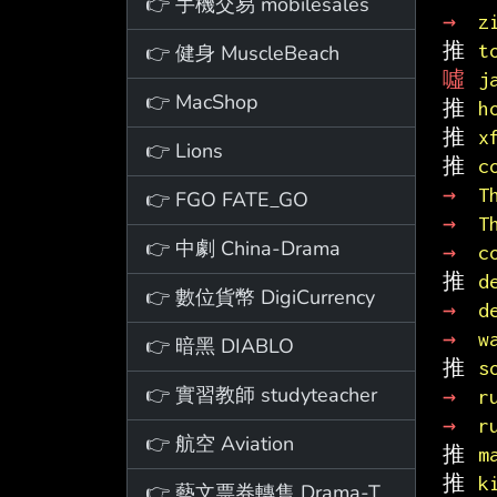
👉 手機交易 mobilesales
→ 
z
推 
t
👉 健身 MuscleBeach
噓 
j
👉 MacShop
推 
h
推 
x
👉 Lions
推 
c
→ 
T
👉 FGO FATE_GO
→ 
T
👉 中劇 China-Drama
→ 
c
推 
d
👉 數位貨幣 DigiCurrency
→ 
d
→ 
w
👉 暗黑 DIABLO
推 
s
👉 實習教師 studyteacher
→ 
r
→ 
r
👉 航空 Aviation
推 
m
推 
k
👉 藝文票券轉售 Drama-Ticket