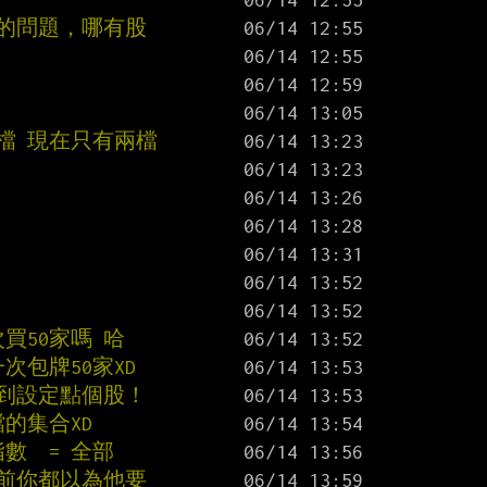
你的問題，哪有股
檔 現在只有兩檔
次買50家嗎 哈
一次包牌50家XD
達到設定點個股！
檔的集合XD
指數  = 全部
之前你都以為他要