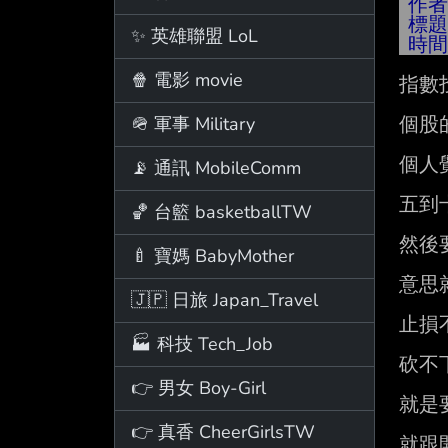
作
標
✨ 英雄聯盟 LoL
時
🍿 電影 movie
指數
🪖 軍事 Military
個股
個人
📡 通訊 MobileComm
五到十
🏀 台籃 basketballTW
然後
🍼 寶媽 BabyMother
意思
🇯🇵 日旅 Japan_Travel
止損
🏭 科技 Tech_Job
砍不
👉 男女 Boy-Girl
就是
👉 真香 CheerGirlsTW
就跟