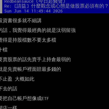
者
Redbeansauce (今日起醫聲)
題
Re: [請益] 什麼觀念或心態是做股票必須有的
間
Sun Jun 14 11:49:44 2026
投資書很多就不細講

的話，我覺得最經典的就是汰弱留強

覺得是持股檔數不要太多檔

檔

要賣股票的話先賣手上持倉最弱的

就是先賣帳戶裡面賠最多錢的

不止盈 大概如此

下去的話

要把自己帳戶想像成ETF

開店一樣
