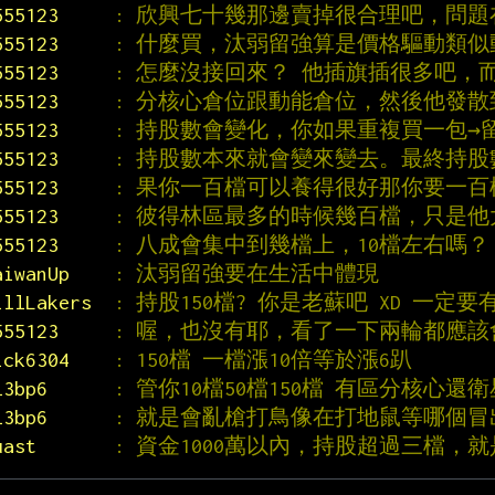
555123     
: 欣興七十幾那邊賣掉很合理吧，問
555123     
: 什麼買，汰弱留強算是價格驅動類似動
555123     
: 怎麼沒接回來？ 他插旗插很多吧，
555123     
: 分核心倉位跟動能倉位，然後他發
555123     
: 持股數會變化，你如果重複買一包→
555123     
: 持股數本來就會變來變去。最終持
555123     
: 果你一百檔可以養得很好那你要一
555123     
: 彼得林區最多的時候幾百檔，只是
555123     
: 八成會集中到幾檔上，10檔左右嗎？
aiwanUp    
: 汰弱留強要在生活中體現
illLakers  
: 持股150檔? 你是老蘇吧 XD 一定
555123     
: 喔，也沒有耶，看了一下兩輪都應該會
ick6304    
: 150檔 一檔漲10倍等於漲6趴
l3bp6      
: 管你10檔50檔150檔 有區分核心還
l3bp6      
: 就是會亂槍打鳥像在打地鼠等哪個
uast       
: 資金1000萬以內，持股超過三檔，