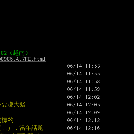
08986.A.7FE.html
是要賺大錢
的標的
電..），當年話題