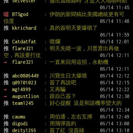
推 
selvester   
: 撤出濃縮鈾時 才是大大地噴時刻
噓 
BTSgod      
: 伊朗的新聞稿比美國總統更有可
信度
推 
kkrichard   
: 真的簽明天要爆噴了
推 
Catdatfat   
: 噴爛
推 
flare321    
: 明天先噴一波，川普賣出再做
空，再說要打仗
→ 
flare321    
: 一直來回用這招，永動機
推 
abc0806449  
: 川寶生日大爆噴
推 
q09701023   
: 簽了再說吧
→ 
mg14999     
: 又再騙
→ 
augustlion  
: 跟自己簽？
推 
team1245    
: 好心提醒 這是和談機率蠻大的
推 
caumu       
: 周伯通，左右互搏
推 
digodi      
: 用飛彈簽約
推 
deity1266   
: 簽了紅 沒簽綠