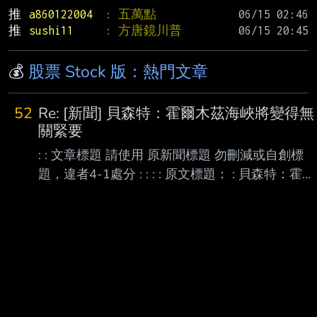
推 
a860122004  
: 五萬點
推 
sushi11     
: 方唐鏡川普
💰
股票 Stock 版：熱門文章
52
Re: [新聞] 貝森特：霍爾木茲海峽將變得無
關緊要
: : 文章標題 請使用 原新聞標題 勿刪減或自創標
題，違者4-1處分 : : : : 原文標題： : 貝森特：霍爾
木茲海峽將變得無關緊要 : 請勿刪減或自創標題，
違者4-1處分，此行請刪除 : : 原文連結： :
https://www.epochtimes.com/b5/26/8/8/n14826
005.htm/amp : 網址超過一行，請用縮網址，連結
不能點擊者板規 1-2-2 處分。 : : 發布時間： : 更
新: 2026年08月09日 5:20 AM : 請勿張貼超過3
天新聞 : : 記者署名