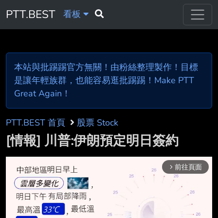
PTT.BEST
看板
本站與批踢踢官方無關！由粉絲整理製作！目標
是讓年輕族群，也能容易逛批踢踢！Make PTT
Great Again！
PTT.BEST 首頁
股票 Stock
[情報] 川普:伊朗預定明日簽約
前往頁面
arrow_forward_ios