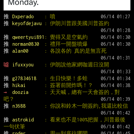
推 
Dxperado    
: 噴
推 
keyofdejavu 
: 伊朗川普跟美國川普簽約
推 
qweertyui891
: 覺得又是空氣約
推 
norman0830  
: 禮拜一開盤噴爆
推 
alan00      
: 各說各的 真的是無言死
噓 
ifuxxyou    
: 伊朗說他家網咖週日沒開
推 
g27834618   
: 生日快樂！多蛙
推 
hikai       
: 簽署前開炸嗎！？
→ 
doozia      
: 天天喊，總有一天會簽的，對
吧？
推 
n3688       
: 你說和鈴木一朗簽約,我還比較信
推 
astrokid    
: 看來也不是100%把握，川普最後
一句伏筆
推 
roder       
: 周一到底往哪開