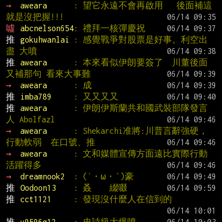
→ 
aweara      
: 望它永遠不會再啟用   後面補這 
就是沒把握!!!
噓 
abcnelson654
: 禮拜一核彈慶祝
推 
gokuhwanlai 
: 感覺戰爭對股票是好事。利空出
盡 大噴
推 
aweara      
: 本來看似伊朗要簽了  川董後面
又補那句 看來大事難
→ 
aweara      
: 成
推 
imba789     
: 又又又又
推 
aweara      
: 伊朗伊斯蘭共和國武裝部隊發言
人 Abolfazl
→ 
aweara      
: Shekarchi准將:川普言辭強硬，
行動軟弱  在口號、推
→ 
aweara      
: 文和媒體宣傳方面遠比實際行動
活躍得多
→ 
dreamnook2  
: (′・ω・‵)豪
推 
Oodoon13    
: 叒    綴啜
推 
cct1121     
: 發現沒什麼人在信到的