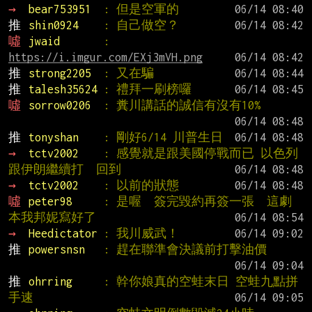
→ 
bear753951  
: 但是空軍的
推 
shin0924    
: 自己做空？
噓 
jwaid       
: 
https://i.imgur.com/EXj3mVH.png
推 
strong2205  
: 又在騙
推 
talesh35624 
: 禮拜一刷榜囉
噓 
sorrow0206  
: 糞川講話的誠信有沒有10%
推 
tonyshan    
: 剛好6/14 川普生日
→ 
tctv2002    
: 感覺就是跟美國停戰而已 以色列
跟伊朗繼續打  回到
→ 
tctv2002    
: 以前的狀態
噓 
peter98     
: 是喔  簽完毀約再簽一張  這劇
本我邦妮寫好了
→ 
Heedictator 
: 我川威武！
推 
powersnsn   
: 趕在聯準會決議前打擊油價
推 
ohrring     
: 幹你娘真的空蛙末日 空蛙九點拼
手速