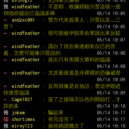
推 
u9596g12    
: 史詩級大爆噴
推 
windfeather 
: 不是耶，根據經驗川普這樣一面
倒地吹噓自己協議多棒
→ 
asdzxc001   
: 雙方代表簽署人：川普以及……三
晉？
→ 
windfeather 
: 很可能被伊朗革命軍跳出來反駁
→ 
windfeather 
: 講白了現在兩邊都有自己的苦
處，怎麼可能像川普說的
→ 
windfeather 
: 簽出只有美國大勝利的協議
→ 
windfeather 
: 尤其最後還是赤裸裸的恐嚇威脅
→ 
windfeather 
: 反而很像是在放話，脅迫伊朗趕
快接受協議
→ 
Cage1027    
: 簽了之後隔天以色列開始打，才
跌的多
推 
jokem       
: 騙起來
噓 
shortimex   
: 有完沒完？
推 
eirny123    
: 操你媽講幾次了