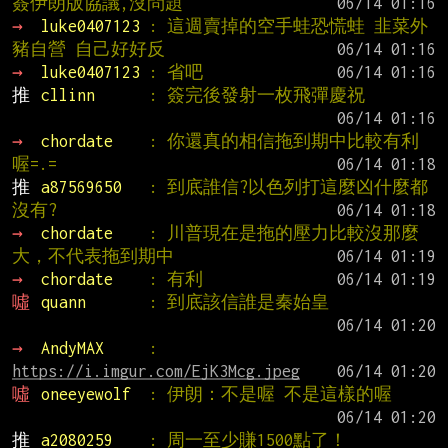
簽伊朗版協議,沒問題
→ 
luke0407123 
: 這週賣掉的空手蛙恐慌蛙 韭菜外
豬自營 自己好好反
→ 
luke0407123 
: 省吧
推 
cllinn      
: 簽完後發射一枚飛彈慶祝
→ 
chordate    
: 你還真的相信拖到期中比較有利
喔=.=
推 
a87569650   
: 到底誰信?以色列打這麼凶什麼都
沒有?
→ 
chordate    
: 川普現在是拖的壓力比較沒那麼
大，不代表拖到期中
→ 
chordate    
: 有利
噓 
quann       
: 到底該信誰是秦始皇
→ 
AndyMAX     
: 
https://i.imgur.com/EjK3Mcg.jpeg
噓 
oneeyewolf  
: 伊朗：不是喔 不是這樣的喔
推 
a2080259    
: 周一至少賺1500點了！