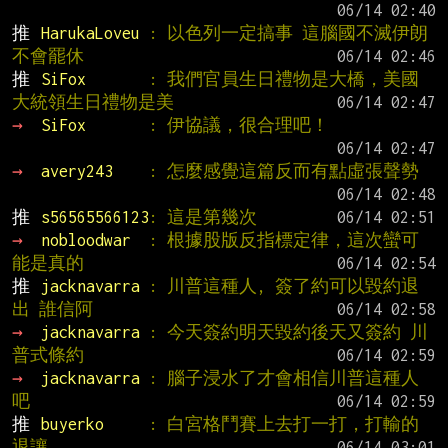
推 
HarukaLoveu 
: 以色列一定搞事 這腦國不滅伊朗
不會罷休
推 
SiFox       
: 我們官員生日禮物是大橋，美國
大統領生日禮物是美
→ 
SiFox       
: 伊協議，很合理吧！
→ 
avery243    
: 怎麼感覺這篇反而有點虛張聲勢
推 
s56565566123
: 這是第幾次
→ 
nobloodwar  
: 根據股版反指標定律，這次蠻可
能是真的
推 
jacknavarra 
: 川普這種人, 簽了約可以毀約退
出 誰信阿
→ 
jacknavarra 
: 今天簽約明天毀約後天又簽約 川
普式條約
→ 
jacknavarra 
: 腦子浸水了才會相信川普這種人
吧
推 
buyerko     
: 白宮格鬥賽上去打一打，打輸的
退讓