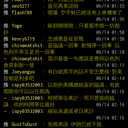
推 
neo5277     
: 簽完再來說啦
推 
flash789    
: 噴爆 空手蛙已經沒有上車機會了
推 
Toge        
: 歐耶噴噴噴，只要股市噴一切都
好
推 
henry6715   
: 怎感覺是在宣戰
推 
chinaeatshit
: 簽協議一回事 射飛彈一回事 以
色列不乖又是另一回事
→ 
chinaeatshit
: 我川最後一句應該是覺得以色列
會背刺射一發
推 
Joeyangyu   
: 有白紙黑字的話不管怎麼樣 對美
股都是利多吧
推 
ispy03532003
: 以前的美國總統簽的協議，有效
期限你可以以任期為
→ 
ispy03532003
: 時間單位來計；而川普簽的協
議，你的時間單位最好
→ 
ispy03532003
: 縮短為週或者日來計
推 
DustToDust  
: 先噴再說 伊朗已經下跪