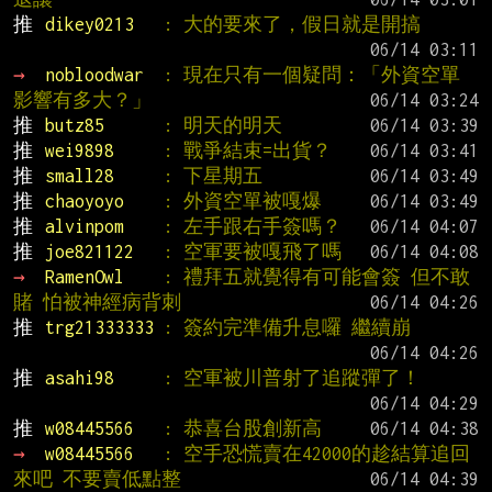
推 
dikey0213   
: 大的要來了，假日就是開搞
→ 
nobloodwar  
: 現在只有一個疑問：「外資空單
影響有多大？」
推 
butz85      
: 明天的明天
推 
wei9898     
: 戰爭結束=出貨？
推 
small28     
: 下星期五
推 
chaoyoyo    
: 外資空單被嘎爆
推 
alvinpom    
: 左手跟右手簽嗎？
推 
joe821122   
: 空軍要被嘎飛了嗎
→ 
RamenOwl    
: 禮拜五就覺得有可能會簽 但不敢
賭 怕被神經病背刺
推 
trg21333333 
: 簽約完準備升息囉 繼續崩
推 
asahi98     
: 空軍被川普射了追蹤彈了！
推 
w08445566   
: 恭喜台股創新高
→ 
w08445566   
: 空手恐慌賣在42000的趁結算追回
來吧 不要賣低點整