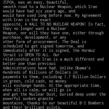
JCPOA, was an easy, beautiful,

smooth road to a Nuclear Weapon, which Iran 
would have had six years ago, and

would have used long before now. My Agreement 
with Iran is the exact

opposite, A WALL TO NO NUCLEAR WEAPON! In fact, 
they no longer want a Nuclear

Weapon, nor will they have one, either through 
purchase, development, or any

other form of procurement. The Deal is 
scheduled to get signed tomorrow, and

immediately after it is signed, the Hormuz 
Strait is OPEN TO ALL. Our

relationship with Iran is a much different and 
better one than previous

Administrations have had. Unlike Obama’s 
Hundreds of Billions of Dollars in

payments to them, including 1.7 Billion Dollars 
in green, cold cash, no money

will exchange hands. At the appropriate time, 
when all is calm, we will go in

and get the Nuclear Dust, buried deep under the 
powerful sunken granite

mountains, thanks to our beautiful B-2 Bombers 
and their brilliant pilots,
