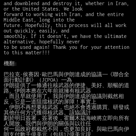
and downblend and destroy it, whether in Iran, 
or the United States. We look

forward to working with Iran, and the entire 
Middle East, long into the

future. Hopefully, this process will all work 
out quickly, easily, and

smoothly. If it doesn’t, we have the ultimate 
alternative, hopefully never

to be used again! Thank you for your attention 
to this matter!!!

機翻:

巴拉克·侯賽因·歐巴馬與伊朗達成的協議——《聯合全
面行動計劃》（JCPOA）——為

伊朗提供了一條通往核武器的便捷、美好、順暢的道
路。伊朗本應在六年前就擁有核武器

，而且早就使用了。我與伊朗達成的協議則截然相
反，它是一道阻擋核武的屏障！事實上

，伊朗不再想要核武器，也絕不會透過購買、研發或
其他任何方式獲得核武器。該協議計

劃於明日簽署，簽署後，霍爾木茲海峽將立即向所有
人開放。我們與伊朗的關係與以往任

何一屆政府都截然不同，也更加良好。與歐巴馬向伊
朗支付數千億美元（包括17億美元現
