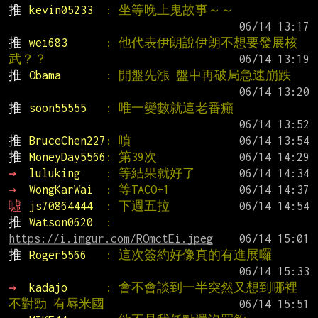
推 
kevin05233  
: 坐等晚上鬼故事～～
推 
wei683      
: 他代表伊朗說伊朗不想要發展核
武？？
推 
Obama       
: 開盤先漲 盤中再破局急速崩跌
推 
soon55555   
: 唯一變數就這老番癲
推 
BruceChen227
: 噴
推 
MoneyDay5566
: 第39次
→ 
luluking    
: 等結果就好了
→ 
WongKarWai  
: 等TACO+1
噓 
js70864444  
: 下週五拉
推 
Watson0620  
: 
https://i.imgur.com/ROmctEi.jpeg
推 
Roger5566   
: 這次簽約好像真的有進展囉
→ 
kadajo      
: 會不會談到一半突然又想到哪裡
不對勁 有辱米國