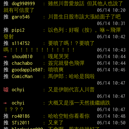
推 
dog990999   
: 雖然川普愛放話 但其他人也說了
就有可信度了
推 
garo546     
: 川普生日股市該大漲給面子了吧
推 
pipi2       
: 以色列：好喔（按）。咻～飛彈
發射
推 
s114752     
: 要噴了嗎！？要噴了
嗎！！！！！！！！！！！！！
→ 
shou0810    
: 嘎尾哭哭
推 
chachabo    
: 簽完就發色飛彈
推 
goodapple807
: 噴噴爽
推 
ComicMan    
: 馬伊郎：哈哈是我啦
噓 
ochyi       
: 又是伊朗代言人川普
→ 
ochyi       
: 大概又是漲一天然後繼續跌 
！？？？
推 
ro40186     
: 哈哈空蛙你看看你
推 
STi2011     
: 又來了