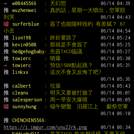
→ 
w08445566   
: 天幻想
推 
wuzhenwei   
: 真的話，星期一大噴出，空軍賠
到哭
噓 
surferblue  
: 簽了也能隨時毀約 有差膩？ 87
小丑
推 
lion198     
: 終於要跌了
推 
kevin0508   
: 那就是不會簽了
推 
hedgehogbaby
: 先簽TACO協議
推 
towierc     
: 噴爆
→ 
towierc     
: 預估1500點起跳？
推 
linkxx      
: 這次不會又反悔了吧?
推 
calbert     
: 垃圾
推 
cleanx      
: 明天又要被打臉了
推 
salesperson 
: 周一早安大爆噴
噓 
sunnyhung   
: 端午變盤  汨羅江上   獻祭空軍
推 
CHINCHIN5566
: 
https://i.imgur.com/unuZJrk.png
→ 
EddieWuRJJ  
: 等等TACO 每次都這樣 不要不信