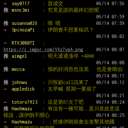
→ 
say0717     
: 賀成交
推 
msnc3mi     
: 究竟是誰的最終幻想呢
推 
susanna026  
: 噴 噴
→ 
SpinozaPi   
: 伊朗會不想要核武？
→ 
RTX3080TI   
: 
https://i.imgur.com/VXz7vpA.png
推 
aimgel      
: 明天通通漲停 +4000
推 
mecca       
: 假的好消息也沒差   也是會噴QQ
推 
johnwu      
: 川投顧call訊來了
→ 
appledick   
: 太早喊 星期一要崩了
→ 
totoro7923  
: 這是第87次了吧
推 
Haohmazu    
: 有沒有一種可能，是川皇故意這
樣說，讓伊朗不開心
→ 
Haohmazu    
: ，然後伊朗就會去攻擊其他國