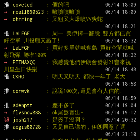
推 
coveted     
: 假的吧
→ 
reall860523 
: 噴噴噴噴噴
→ 
ohrring     
: 又粗又大爆噴VV爽蛇
推 
LaLFGF      
: 周一 美伊擇一翻臉 雙方都已買
好空單 川投顧又贏了!
→ 
LaLFGF      
: 買好多單就喊奪島 買好空單就喊
射飛彈 勝率100%
→ 
PTTMAXQQ    
: 我感覺他們伊朗會發射21響來祝
川皇生日快樂
推 
CKRO        
: 明天又明天 都快一年了 老大
推 
cerwvk      
: 說謊100次,還是會有人信的.
推 
adenptt     
: 差不多了
→ 
flysnow888  
: ok尾盤賣出~
噓 
josh217     
: 是簽了沒啊？
推 
aegis80728  
: 又是自己講的，伊朗同意了嗎