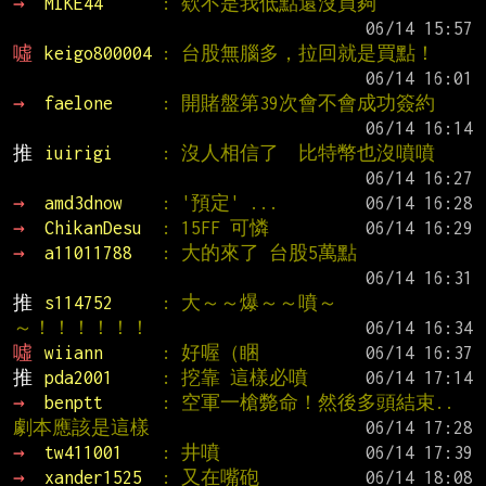
→ 
MIKE44      
: 欸不是我低點還沒買夠
噓 
keigo800004 
: 台股無腦多，拉回就是買點！
→ 
faelone     
: 開賭盤第39次會不會成功簽約
推 
iuirigi     
: 沒人相信了  比特幣也沒噴噴
→ 
amd3dnow    
: '預定' ...
→ 
ChikanDesu  
: 15FF 可憐
→ 
a11011788   
: 大的來了 台股5萬點
推 
s114752     
: 大～～爆～～噴～
～！！！！！！
噓 
wiiann      
: 好喔（睏
推 
pda2001     
: 挖靠 這樣必噴
→ 
benptt      
: 空軍一槍斃命！然後多頭結束..
劇本應該是這樣
→ 
tw411001    
: 井噴
→ 
xander1525  
: 又在嘴砲