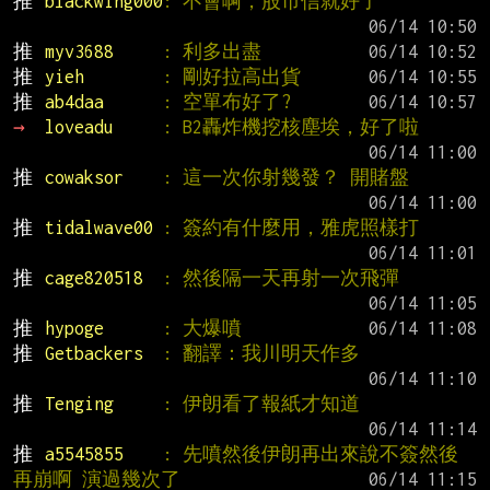
推 
blackwing000
: 不會啊，股市信就好了
推 
myv3688     
: 利多出盡
推 
yieh        
: 剛好拉高出貨
推 
ab4daa      
: 空單布好了?
→ 
loveadu     
: B2轟炸機挖核塵埃，好了啦
推 
cowaksor    
: 這一次你射幾發？ 開賭盤
推 
tidalwave00 
: 簽約有什麼用，雅虎照樣打
推 
cage820518  
: 然後隔一天再射一次飛彈
推 
hypoge      
: 大爆噴
推 
Getbackers  
: 翻譯：我川明天作多
推 
Tenging     
: 伊朗看了報紙才知道
推 
a5545855    
: 先噴然後伊朗再出來說不簽然後
再崩啊 演過幾次了