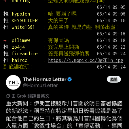
→ 
ohrring     
: 空蛙文明倒數毀滅24小時
推 
hypolen     
: 哈 要崩了嗎
推 
KEYSOLIDER  
: 大的來了
推 
white1861   
: 真的簽時 就是崩盤 利多出盡！
→ 
pilimew     
: 有保固嗎
推 
zo4j4       
: 簽完馬上開撕
推 
fireandice  
: 簽完再送飛彈偷襲
推 
haircc      
: 
https://i.mopix.cc/3gZE1n.jpg
到底誰在玩！