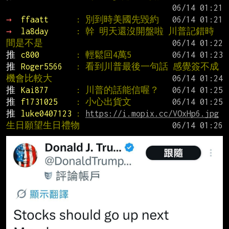
→ 
ffaatt      
: 別到時美國先毀約
→ 
la8day      
: 幹 明天還沒開盤啦 川普記錯時
間是不是
推 
c800        
: 輕鬆回4萬5
推 
Roger5566   
: 看到川普最後一句話 感覺簽不成
機會比較大
推 
Kai877      
: 川普的話能信喔？
推 
f1731025    
: 小心出貨文
推 
luke0407123 
: 
https://i.mopix.cc/VOxHp6.jpg
生日願望生日禮物