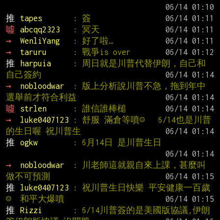
推 
tapes       
: 簽
噓 
abcqq2323   
: 冥天
→ 
WenliYang   
: 好了啦…
→ 
taruru      
: 戰爭is over
推 
harpuia     
: 周日就是川普代替伊朗，自己和
自己簽約
→ 
nobloodwar  
: 版上分析說川普不急，拖到年中
選舉前才符合利益
噓 
strlen      
: 誰信誰棒槌
→ 
luke0407123 
: 舒服 滿倉等噴☺   6/14也是川普
的生日喔 祝川普生
推 
ogkw        
: 6月14日 是川普生日
→ 
nobloodwar  
: 川老師這就親自來上課，甚麼叫
做不可預測
推 
luke0407123 
: 祝川普生日快樂 平安健康一百歲
☺  和平大爆噴
推 
Rizzi       
: 6/14川普簽的是美國版協議,伊朗