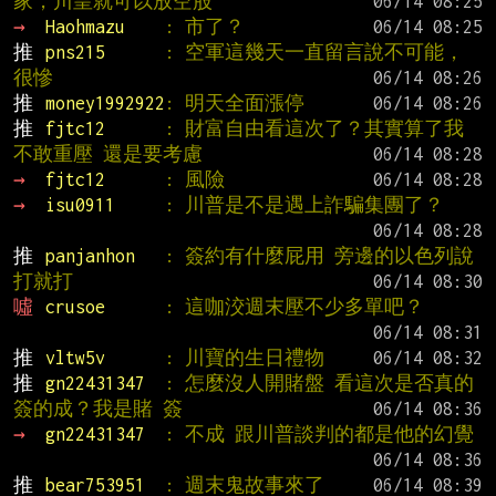
家，川皇就可以放空股
→ 
Haohmazu    
: 市了？
推 
pns215      
: 空軍這幾天一直留言說不可能，
很慘
推 
money1992922
: 明天全面漲停
推 
fjtc12      
: 財富自由看這次了？其實算了我
不敢重壓 還是要考慮
→ 
fjtc12      
: 風險
→ 
isu0911     
: 川普是不是遇上詐騙集團了？
推 
panjanhon   
: 簽約有什麼屁用 旁邊的以色列說
打就打
噓 
crusoe      
: 這咖洨週末壓不少多單吧？
推 
vltw5v      
: 川寶的生日禮物
推 
gn22431347  
: 怎麼沒人開賭盤 看這次是否真的
簽的成？我是賭 簽
→ 
gn22431347  
: 不成 跟川普談判的都是他的幻覺
推 
bear753951  
: 週末鬼故事來了