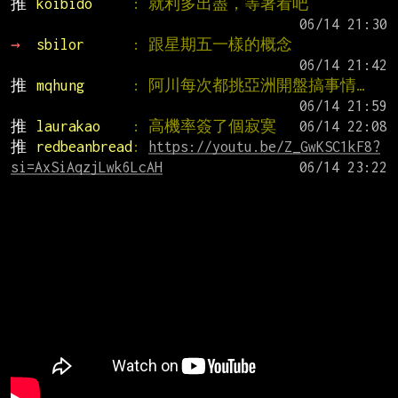
推 
koibido     
: 就利多出盡，等著看吧
→ 
sbilor      
: 跟星期五一樣的概念
推 
mqhung      
: 阿川每次都挑亞洲開盤搞事情…
推 
laurakao    
: 高機率簽了個寂寞
推 
redbeanbread
: 
https://youtu.be/Z_GwKSC1kF8?
si=AxSiAqzjLwk6LcAH