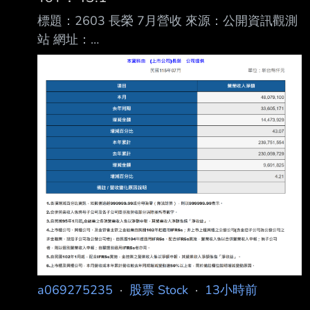
標題：2603 長榮 7月營收 來源：公開資訊觀測
站 網址：
https://mopsov.twse.com.tw/mops/web/t05st10
_ifrs 內文： https://i.urusai.cc/VRmSu.png
Fugle營收整理： https://i.urusai.cc/Ujduo.png
應該沒人在乎 >//< --
a069275235
·
股票 Stock
·
13小時前