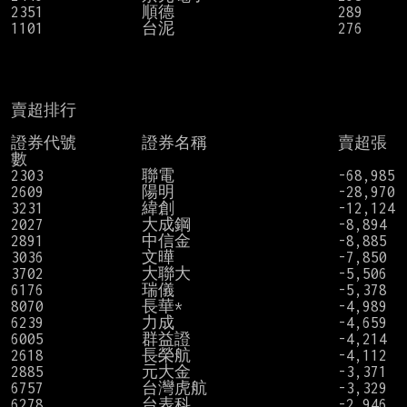
2351            順德                    289

1101            台泥                    276

賣超排行

證券代號        證券名稱                賣超張
數

2303            聯電                    -68,985

2609            陽明                    -28,970

3231            緯創                    -12,124

2027            大成鋼                  -8,894

2891            中信金                  -8,885

3036            文曄                    -7,850

3702            大聯大                  -5,506

6176            瑞儀                    -5,378

8070            長華*                   -4,989

6239            力成                    -4,659

6005            群益證                  -4,214

2618            長榮航                  -4,112

2885            元大金                  -3,371

6757            台灣虎航                -3,329

6278            台表科                  -2,946
