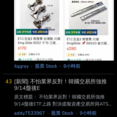
ilqgray
·
股票 Stock
·
8小時前
43
[新聞] 不怕業界反對！韓國交易所強推
9/14盤後E
原文標題： 不怕業界反對！韓國交易所強推
9/14盤後ETF上路 對決虛擬資產交易所與ATS
原文連結：
addy7533967
·
股票 Stock
·
9小時前