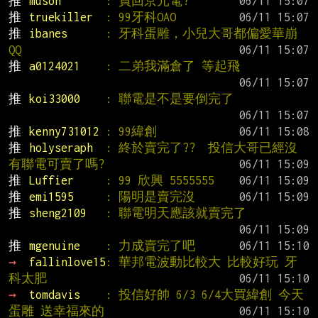
推 
muson       
: 買回京元電?
推 
truekiller  
: 99牙科OAO
推 
ibanes      
: 牙科蛋雕，小兒大哥都偏愛華崩
QQ
推 
a0124021    
: 二弟我滿倉了 等起飛
推 
koi33000    
: 聯電是不是要倒完了
推 
kenny731012 
: 99緯創
推 
holyseraph  
: 終於賣完了??  投信大哥已經沒
有聯電可賣了嗎?
推 
Luffier     
: 99 欣興 5555555
推 
emi1595     
: 陽明是賣完沒
推 
sheng2109   
: 聯電明天應該就賣完了
推 
mgenuine    
: 力成賣完了吧
→ 
fallinlove15
: 華邦電波動比較大 比較好玩 牙
科太肥
→ 
tomdavis    
: 投信好帥 6/3 6/4大買緯創 今天
蛋雕 送幸福來的