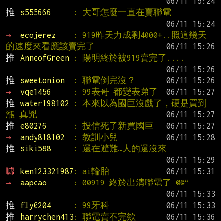
推 
s555666     
: 大哥怎麼一直在賣聯電
→ 
ecojerez    
: 919昨天力成剩4000+..照這幾天
的速度來看應該賣完了
推 
AnneofGreen 
: 陽明終於被919賣完了....
推 
sweetonion  
: 聯電倒完沒？
→ 
vqe1456     
: 99表哥 都變表弟了
推 
water198102 
: 本來以為國巨沒戲了，硬是買到
漲 真兇
推 
e80276      
: 投信死了新買國巨
→ 
andy818102  
: 教訓小兒
推 
siki588     
: 還在避難…大的還沒來
噓 
ken123321987
: ai輪胎
→ 
aapcao      
: 00919 終於出清聯電了 @@“
推 
fly0204     
: 99牙科
推 
harrychen413
: 聯電賣不完欸