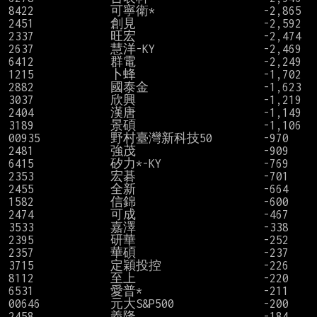
8422            可寧衛*                 -2,865

2451            創見                    -2,592

2337            旺宏                    -2,474

2637            慧洋-KY                 -2,469

6412            群電                    -2,249

1215            卜蜂                    -1,702

2882            國泰金                  -1,623

3037            欣興                    -1,219

2404            漢唐                    -1,149

3189            景碩                    -1,106

00935           野村臺灣新科技50        -970

2481            強茂                    -909

6415            矽力*-KY                -769

2353            宏碁                    -701

2455            全新                    -664

1582            信錦                    -600

2474            可成                    -467

3533            嘉澤                    -338

2395            研華                    -252

2357            華碩                    -237

3715            定穎投控                -226

8112            至上                    -220

6531            愛普*                   -211

00646           元大S&P500              -200

2458            義隆                    -184
