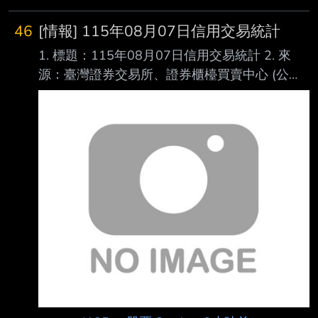
https://news.cnyes.com/news/id/6564142 發布
時間： 2026-08-07 14:50 記者署名： 鉅亨網
46
[情報] 115年08月07日信用交易統計
編譯陳韋廷 原文內容： 外媒最新報導指出，儘
1. 標題：115年08月07日信用交易統計 2. 來
管業界對近期槓桿類產品波動存在擔憂，韓國交
源：臺灣證券交易所、證券櫃檯買賣中心 (公司
易所 (KRX) 仍將於 9 月 14 日正式開啟 ETF 盤
名、網站名) 3. 網址：https://reurl.cc/E2xlzv
後交易，意在與另類交易系統 (ATS) 業者
https://reurl.cc/V3AOXA (請善用縮網址工具) 4.
Nextrade 及全天候 加密貨幣交易所競爭。 對此
內文： 115年08月07日信用交易統計 項目 買進
資管機構示警，無
賣出 現金(券)償還 前日餘額 今日餘額 融資(交易
單位) 350,138 297,106 24,855 8,958,261
8,986,438 融券(交易單位) 20,636 22,629
1,150 19