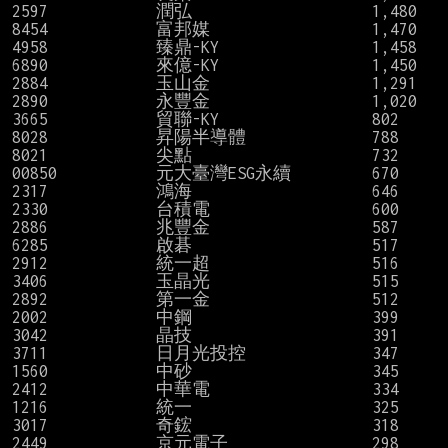
2597            潤弘                    1,480

8454            富邦媒                  1,470

4958            臻鼎-KY                 1,458

6890            來億-KY                 1,450

2884            玉山金                  1,291

2890            永豐金                  1,020

3665            貿聯-KY                 802

8028            昇陽半導體              788

8021            尖點                    732

00850           元大臺灣ESG永續         670

2317            鴻海                    646

2330            台積電                  600

2886            兆豐金                  587

6285            啟碁                    517

2912            統一超                  516

3406            玉晶光                  515

2892            第一金                  512

2002            中鋼                    399

3042            晶技                    391

3711            日月光投控              347

1560            中砂                    345

2412            中華電                  334

1216            統一                    325

3017            奇鋐                    318

2449            京元電子                298
