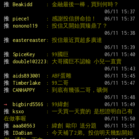
推 
Beakidd     
: 金融最後一棒，買到何時？
推 
piece1      
: 感謝投信拼命抬！
推 
nonono119   
: 投信又開始買臻鼎了？
推 
eastereaster
: 投信最近買超多廣達
推 
SpiceKey    
: 99國巨
推 
double102223
: 大哥國巨不認輸 小兒一直賣
推 
aids893001  
: ABF蛋雕
推 
Timberlake  
: 99二哥
推 
CANHAPPY    
: 到底有幾張二哥，礦倒
→ 
bigbird5566 
: 99緯創
推 
ksxo        
: 一天買一天賣的 是想證明自己有
在做事喔
推 
aaa80563    
: 緯創 歐印 送分題
推 
IDaBian     
: 今天補了2弟, 投信明天幾點開始