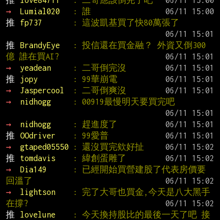
推 
love84711   
: 二哥應該倒完了吧
→ 
Lumial020   
: 誰
推 
fp737       
: 這波凱基買了快80萬張了
推 
BrandyEye   
: 投信還在買金融？ 外資又倒300
億 誰在買AI?
→ 
yeadean     
: 二哥倒完沒
推 
jopy        
: 99華崩電
→ 
Jaspercool  
: 二哥倒爽沒
→ 
nidhogg     
: 00919最慢明天要買完吧
→ 
nidhogg     
: 趕進度了
推 
OOdriver    
: 99愛普
→ 
gtaped05550 
: 還沒買完欸好扯
推 
tomdavis    
: 緯創蛋雕了
→ 
Dia149      
: 已經開始買營建股了代表房價要
回溫了
→ 
lightson    
: 完了大哥也買金,今天是八大黑手
在撐?
推 
lovelune    
: 今天換持股比的最後一天了吧 接