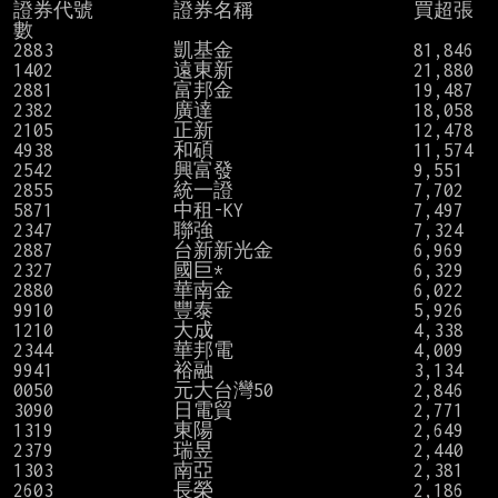
證券代號        證券名稱                買超張
數

2883            凱基金                  81,846

1402            遠東新                  21,880

2881            富邦金                  19,487

2382            廣達                    18,058

2105            正新                    12,478

4938            和碩                    11,574

2542            興富發                  9,551

2855            統一證                  7,702

5871            中租-KY                 7,497

2347            聯強                    7,324

2887            台新新光金              6,969

2327            國巨*                   6,329

2880            華南金                  6,022

9910            豐泰                    5,926

1210            大成                    4,338

2344            華邦電                  4,009

9941            裕融                    3,134

0050            元大台灣50              2,846

3090            日電貿                  2,771

1319            東陽                    2,649

2379            瑞昱                    2,440

1303            南亞                    2,381

2603            長榮                    2,186
