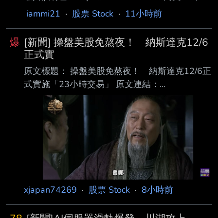
料由 (上市公司)禾伸堂 公司提供 民國115年
iammi21
·
股票 Stock
·
11小時前
07月 單位：新台幣仟元 項目 營業收入淨額 本
月 1,500,937 去年同期 1,095,188 增減金額
爆
[新聞] 操盤美股免熬夜！ 納斯達克12/6
405,749 增減百分比 37.05 本年累計
正式實
9,216,573 去年累計 7,769,273 增減金額
原文標題： 操盤美股免熬夜！ 納斯達克12/6正
1,447,300 增減百分比 18.63 備註 / 營收變化原
式實施「23小時交易」 原文連結：
因說明 心得：神聖太陽堂，老蘇永遠的心魔，
https://reurl.cc/lnZamY 發布時間：2026.08.06
年增37
19:05 臺北時間 記者署名：記者｜鏡新聞 原文內
容： 納斯達克交易所，確定在今年12/6日，將交
易時間，延長為 23 小時，幾乎達到全天交易，
投信指出，雖然作業流程影響不大，但美股沒有
漲跌幅限制，夜間交易流動性不足，恐怕會 讓股
價波動更劇烈，而對習慣在台股收盤後，接續操
作美股的台灣投資人來說，彈性大增， 不用再熬
xjapan74269
·
股票 Stock
·
8小時前
夜操盤了！ 心得/評論：