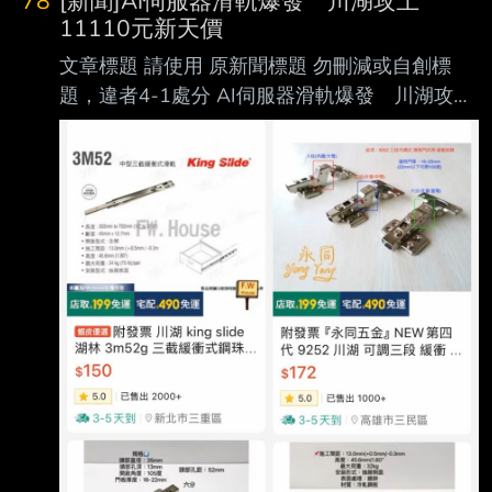
78
[新聞]AI伺服器滑軌爆發 川湖攻上
11110元新天價
文章標題 請使用 原新聞標題 勿刪減或自創標
題，違者4-1處分 AI伺服器滑軌爆發 川湖攻上
11110元新天價 南俊國際同步漲停 原文標
題： 請勿刪減或自創標題，違者4-1處分，此行
請刪除 AI伺服器滑軌爆發 川湖攻上11110元
新天價 南俊國際同步漲停 原文連結： 網址超
過一行，請用縮網址，連結不能點擊者板規 1-
2-2 處分。 https://tinyurl.com/3hn3enjh 發布時
間： 請勿張貼超過3天新聞 2026/08/07 記者署
名： 原文內容： 大盤重挫仍逆勢強攻 AI 伺服
器供應鏈