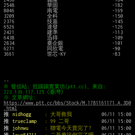
2548            華固                    -182

8046            南電                    -169

3209            全科                    -150

2376            技嘉                    -145

6526            達發                    -126

2421            建準                    -113

6438            迅得                    -109

2834            臺企銀                  -101

6271            同欣電                  -90

3661            世芯-KY                 -83

※ 發信站: 批踢踢實業坊(ptt.cc), 來自: 
※ 文章網址: 
https://www.ptt.cc/bbs/Stock/M.1781161171.A.3D0
.html
推 
nidhogg     
: 大哥救我
推 
trueclamp   
: 99 二哥
推 
johnwu      
: 聯電今天賣完了?