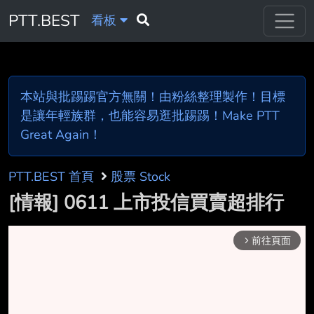
PTT.BEST
看板
本站與批踢踢官方無關！由粉絲整理製作！目標
是讓年輕族群，也能容易逛批踢踢！Make PTT
Great Again！
PTT.BEST 首頁
股票 Stock
[情報] 0611 上市投信買賣超排行
前往頁面
arrow_forward_ios