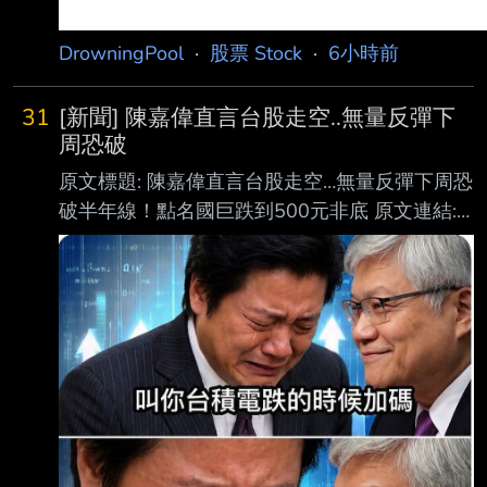
DrowningPool
·
股票 Stock
·
6小時前
31
[新聞] 陳嘉偉直言台股走空..無量反彈下
周恐破
原文標題: 陳嘉偉直言台股走空…無量反彈下周恐
破半年線！點名國巨跌到500元非底 原文連結:
https://udn.com/news/story/12806/9677420?
from=udn-catebreaknews_ch2 發布時間：
2026-08-07 15:35 記者署名： 聯合新聞網／
綜合報導 原文內容: 台股在經歷短期反彈後，市
場的多空對決又變得熱起來。分析師陳嘉偉在影
音節目中直接開 嗆，強調台股跟國際科技股的
空頭趨勢根本沒變！ 之前大盤的拉抬只不過是
「無量反彈」跟「最後逃命波」，接下來隨