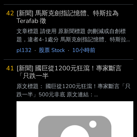
42
[新聞] 馬斯克劍指記憶體、特斯拉為
Terafab 徵
文章標題 請使用 原新聞標題 勿刪減或自創標
題，違者4-1處分 馬斯克劍指記憶體、特斯拉為
Terafab 徵 DRAM 人才 原文標題： 請勿刪減或
pl132
·
股票 Stock
·
10小時前
自創標題，違者4-1處分，此行請刪除 原文連
結： 網址超過一行，請用縮網址，連結不能點
41
[新聞] 國巨從1200元狂瀉！專家斷言
擊者板規 1-2-2 處分。
「只跌一半
https://tinyurl.com/2bx2axum 發布時間： 請勿
原文標題： 國巨從1200元狂瀉！專家斷言「只
張貼超過3天新聞 發布日期 2026 年 08 月 07
跌一半」500元非底 原文連結：
日 13:50 記者署名： 作者 MoneyDJ 原文內容：
https://www.setn.com/news/1885776 發布時
馬斯克（Elon Musk）似乎決心透過特斯拉（T
間： 2026/08/07 18:28:00 記者署名：許展溢
綜合報導 原文內容： 一名網友日前透露，花
200萬本金，一路滾到400萬後，再貸600萬，
全投入股市，沒想到全 買在高點，其中最慘的