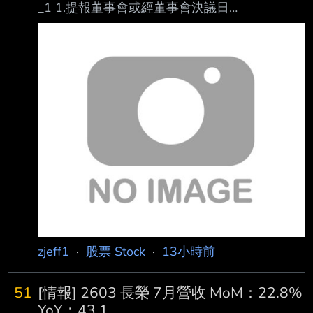
_1 1.提報董事會或經董事會決議日
期:115/08/07 2.審計委員會通過日期:115/08/07
3.財務報告或年度自結財務資訊報導期間 起訖日
期
(XXX/XX/XX~XXX/XX/XX):115/01/01~115/06/
30 4.1月1日累計至本期止營業收入(仟
元):220,979 5.1月1日累計至本期止營業毛利(毛
損) (仟元):172,985 6.1月1日累計至本期止營業
利益(損失) (仟元):(10,5
zjeff1
·
股票 Stock
·
13小時前
51
[情報] 2603 長榮 7月營收 MoM：22.8%
YoY：43.1