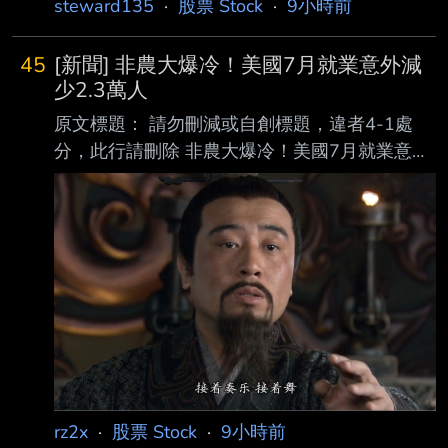
steward135
·
股票 Stock
·
9小時前
45
[新聞] 非農大爆冷！美國7月就業意外減
少2.3萬人
原文標題： 請勿刪減或自創標題，違者4-1處
分，此行請刪除 非農大爆冷！美國7月就業意外
減少2.3萬人 美股指數期貨拉升 原文連結： 網
址超過一行，請用縮網址，連結不能點擊者板規
1-2-2 處分。
https://news.cnyes.com/news/id/6565335 發布
時間： 請勿張貼超過3天新聞 2026-08-07
20:40 記者署名： 鉅亨網編譯段智恆 原文內
容： 美國勞工統計局 (BLS) 周五 (7 日) 公布最
新非農就業數據顯示，7 月新增就業人數意 外減
少 2.3 萬人，遠低市
rz2x
·
股票 Stock
·
9小時前