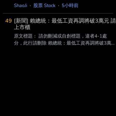
標的分類多已經發太多篇了 就按照之前的慣性
ShaoJi
·
股票 Stock
·
5小時前
用討論來分析下去吧 我都站在多軍超過半年
了-.- 之前承諾過大家 法說會開完之後要發分析
49
[新聞] 賴總統：最低工資再調將破3萬元 請
文 現在來補功課 -華邦電- 第二季增逾七成、年
上市櫃
增逾三倍 且毛利率一舉突破七成 較上季及去年
原文標題： 請勿刪減或自創標題，違者4-1處
同期均大幅躍升 顯示產品組合優化與售價上漲
分，此行請刪除 賴總統：最低工資再調將破3萬元
的效益正快速反映在獲利上 記憶體績效好已經
請上市櫃公司也加薪 原文連結： 網址超過一行，
不是新聞 厲害的是到了2026年的第二季都還這
請用縮網址，連結不能點擊者板規 1-2-2 處分。
麼強勁 猶記得二月三月的時候還有一堆法人跟
https://udn.com/news/story/6656/9678199 發布
鄉民說第二
時間： 請勿張貼超過3天新聞 2026-8-7 記者署
名： 歐芯萌 原文內容： 賴清德總統7日晚間出席
「全國產職業總工會2026年度全國模範勞工慶祝
晚宴」。他表示 ，勞工是台灣經濟進步的幕後英
雄，政府透過加薪、減稅、減輕育兒及教育負
擔、