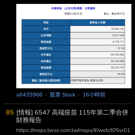
https://i.mopix.cc/GS2PZ1.jpg 7月營收 年增
57.4% 月增5.5% 最近漲很多的奇鋐今天拉回，
是買點？ --
a6435966
·
股票 Stock
·
16小時前
85
[情報] 6547 高端疫苗 115年第二季合併
財務報告
https://mops.twse.com.tw/mops/#/web/t05sr01