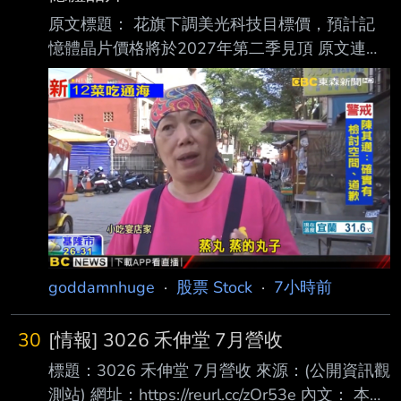
原文標題： 花旗下調美光科技目標價，預計記
憶體晶片價格將於2027年第二季見頂 原文連
結： https://hk.investing.com/news/stock-
market-news/article-1597646 發布時間：
2026-8-7 下午08:18 記者署名： Senad
Karaahmetovic 原文內容： 花旗銀行將美光科技
（Micron Technology）的目標股價從1,400美元
下調至1,150美元， 同時維持「買入」評級，理
由是對明年DRAM及NAND記憶體晶片定價前景
的預
goddamnhuge
·
股票 Stock
·
7小時前
30
[情報] 3026 禾伸堂 7月營收
標題：3026 禾伸堂 7月營收 來源：(公開資訊觀
測站) 網址：https://reurl.cc/zOr53e 內文： 本資