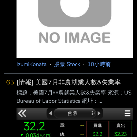
就是國巨（2327）。由於國巨近來從高點1200
多元，一路狂跌，讓不 少買到高點的投資人叫
苦，然分析師斷言，現在該檔跌到500元，還不
會是最底。 針對近期台股盤勢
IzumiKonata
·
股票 Stock
·
10小時前
65
[情報] 美國7月非農就業人數&失業率
標題：美國7月非農就業人數&失業率 來源：US
Bureau of Labor Statistics 網址：
https://www.bls.gov/ 內文： 美國7月非農就業
人口 前值修正為2.0萬（原公布5.7萬） 預期8.0
萬 公佈為-2.3萬 美國7月失業率 前值 4.2% 預
期 4.2% 公佈 4.1% 越爛越噴，升息機會降低，