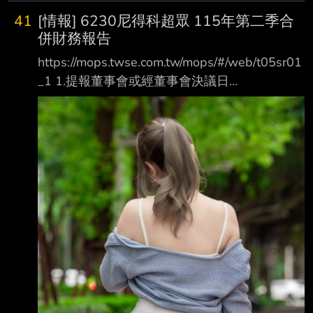
41
[情報] 6230尼得科超眾 115年第二季合
併財務報告
https://mops.twse.com.tw/mops/#/web/t05sr01
_1 1.提報董事會或經董事會決議日
期:115/08/07 2.審計委員會通過日期:不適用 3.
財務報告或年度自結財務資訊報導期間 起訖日
期(XXX/XX/XX~XXX/XX/XX):
115/01/01~115/06/30 4.1月1日累計至本期止
營業收入(仟元):4,678,093 5.1月1日累計至本期
止營業毛利(毛損) (仟元):812,056 6.1月1日累計
至本期止營業利益(損失) (仟元):31,860 7