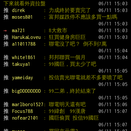
下來就看外資拉盤
推 
direk       
: 力成終於要賣完了
推 
moses801    
: 富邦媒跌停不應該多買一點嗎
→ 
ma721       
: 8大救市
推 
HarukaLoveu 
: 狂買健身房巨巨
推 
a11011788   
: 聯電沒了吧？ 倒不到7萬
推 
white1861   
: 邦邦聯買一個月
推 
takuya1     
: 99國巨，買太少了吧
推 
yameiday    
: 投信賣光聯電就差不多要噴了吧
推 
bigDDDDDDDD 
: 99二弟，終於結束了
推 
marlboro1527
: 聯電明天還有吧
推 
Focus788    
: 99緯創  99漢唐
推 
nofear2101  
: 國巨偷買 投信99國巨