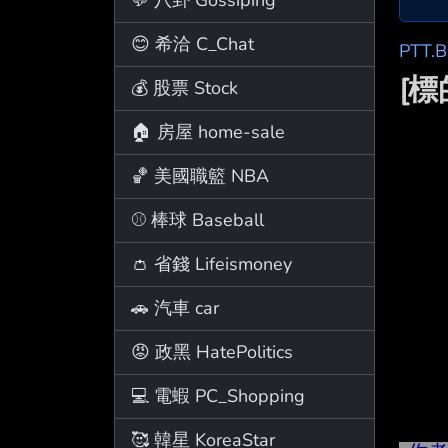
😊 希洽 C_Chat
PTT.
[
💰 股票 Stock
🏠 房屋 home-sale
🏀 美國職籃 NBA
⚾ 棒球 Baseball
👛 省錢 Lifeismoney
🚗 汽車 car
😡 政黑 HatePolitics
💻 電蝦 PC_Shopping
🥰 韓星 KoreaStar