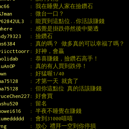
mc66       
: 我在睡覺人家在撿鑽石
GJman      
: 微台一口？
P62842UL3  
: 能買到這點位..你活該賺錢
mhere      
: 感覺是掛跌停然後中樂透
ndy79323   
: 撿鑽石
ms6384     
: 真的嗎？ 做多真的可以幸福了嗎？
viiccttoorr
: 好神，會贏
aolidab    
: 恭喜賺錢，撿鑽石高手！
iuAnOP     
: 真的有人買到跌停！
own        
: 好猛喔1/40
ma75128    
: 才第一天 就貪了
ma75128    
: 但你這點位 真的活該賺錢
ruceChen227
: 好會買
ashu520    
: 留名
uowei616   
: 半夜不睡覺在賺錢
tumeddddd  
: 會到31000嘻嘻
yng        
: 放心 禮拜一空到你停損