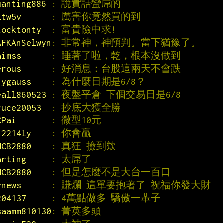
uanting886 
: 說實話蠻屌的
ltw5v      
: 厲害你竟然買的到
tocktonty  
: 富貴險中求!
AFKAnSelwyn
: 非常神，神預判。當下猶豫了。
aimss      
: 睡著了啦，乾，根本沒做到
erous      
: 好消息：台股這兩天不會跌
jygauss    
: 為什麼日期是6/8？
eall860523 
: 夜盤平倉 下個交易日是6/8
ruce20053  
: 抄底大獲全勝
CPai       
: 微型10元
i2214ly    
: 你會贏
NCB2880    
: 真狂 撿到欸
arting     
: 太屌了
NCB2880    
: 但是怎麼不是大台一百口
vnews      
: 賺爛 這單要抱著了 祝福你發大財
204137     
: 4萬點做多 驕傲一輩子
saamm810130
: 菁英多頭