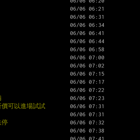
備
折價可以進場試試
跌停