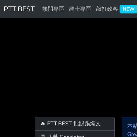
PTT.BEST
熱門專區
紳士專區
敲打政客
NEW
🔥 PTT.BEST 批踢踢爆文
本
Gre
💬 八卦 Gossiping