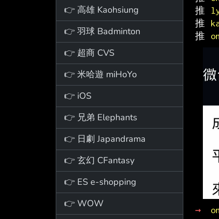
👉 高雄 Kaohsiung
推 
l
推 
k
👉 羽球 Badminton
推 
o
👉 超商 CVS
👉 米哈遊 miHoYo
👉 iOS
👉 兄弟 Elephants
👉 日劇 Japandrama
👉 玄幻 CFantasy
👉 ES e-shopping
👉 WOW
→ 
o