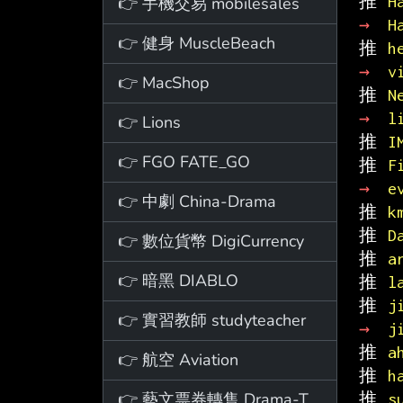
推 
H
👉 手機交易 mobilesales
→ 
H
👉 健身 MuscleBeach
推 
h
→ 
v
👉 MacShop
推 
N
→ 
l
👉 Lions
推 
I
👉 FGO FATE_GO
推 
F
→ 
e
👉 中劇 China-Drama
推 
k
推 
D
👉 數位貨幣 DigiCurrency
推 
a
👉 暗黑 DIABLO
推 
l
推 
j
👉 實習教師 studyteacher
→ 
j
推 
a
👉 航空 Aviation
推 
h
👉 藝文票券轉售 Drama-Ticket
推 
s