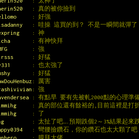
aerin520   
: 太神了
aerin520   
: 真的被你撿到
ellomo     
: 好強
isadanny   
: 哇操 這買的到？ 不是一瞬間就彈了
expring    
: 神
icha       
: 有神快拜
MFG        
: 強
irsss      
: 好猛
v331       
: 也太強了
mshy       
: 好猛
awDouHenbuz
: 厲害
rashivivian
: 強
avendersea 
: 有點早 要有先被軋2000點的心理準
immihg     
: 真的部位還有餘裕的,目前這裡是打
immihg     
: 了
hg         
: 太扯了吧….預期跌個2～3%結果起來
appy0394   
: 彎腰撿鑽石，你的鑽石也太大顆了吧
unhero     
: 膜拜大佬