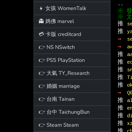
👧 女孩 WomenTalk
※ 文
👻 媽佛 marvel
推 
s
推 
y
💳 卡版 creditcard
→ 
s
→ 
a
👉 NS NSwitch
推 
a
👉 PS5 PlayStation
推 
e
推 
s
👉 大氣 TY_Research
推 
T
推 
o
👉 婚姻 marriage
→ 
Q
👉 台南 Tainan
推 
a
推 
e
👉 台中 TaichungBun
推 
d
推 
x
👉 Steam Steam
推 
c