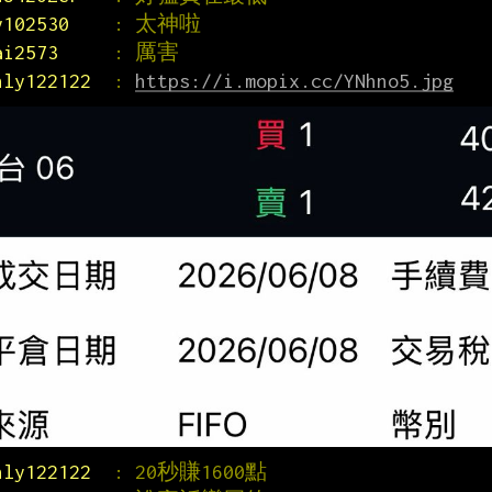
y102530    
: 太神啦
ai2573     
: 厲害
nly122122  
: 
https://i.mopix.cc/YNhno5.jpg
nly122122  
: 20秒賺1600點