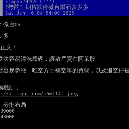
者
xjapan74269 (???)
題
[標的] 期貨跌停微台鑽石多多多
間
Sat Jun  6 04:54:09 2026
微台06

多

正文：

跌法容易清洗籌碼，讓散戶賣在阿呆股

就容易急漲，吃空方回補空單的買盤，以及追空仔被
s://i.imgur.com/k5w114f.jpeg
04 分批布局

9000

3000
