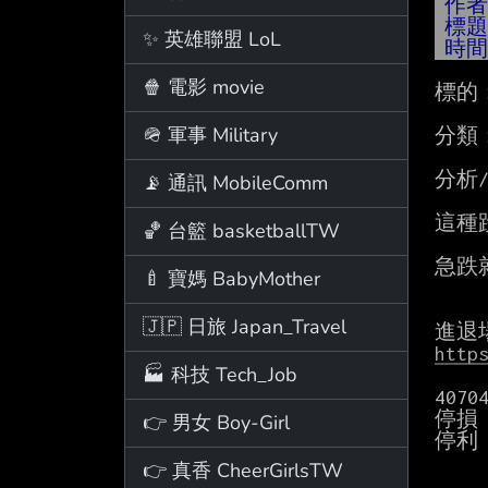
作
標
✨ 英雄聯盟 LoL
時
🍿 電影 movie
標的：
🪖 軍事 Military
分類：
分析/
📡 通訊 MobileComm
這種
🏀 台籃 basketballTW
急跌
🍼 寶媽 BabyMother
🇯🇵 日旅 Japan_Travel
http
🏭 科技 Tech_Job
407
停損 3
👉 男女 Boy-Girl
停利 4
👉 真香 CheerGirlsTW