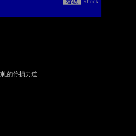
看板
Stock
Mute
軋的停損力道
