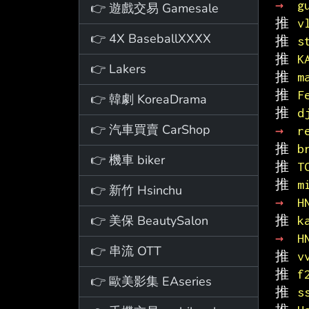
→ 
g
👉 遊戲交易 Gamesale
推 
v
👉 4X BaseballXXXX
推 
s
推 
K
👉 Lakers
推 
m
推 
F
👉 韓劇 KoreaDrama
推 
d
👉 汽車買賣 CarShop
→ 
r
推 
b
👉 機車 biker
推 
T
推 
m
👉 新竹 Hsinchu
→ 
H
👉 美保 BeautySalon
推 
k
→ 
H
👉 串流 OTT
推 
v
推 
f
👉 歐美影集 EAseries
推 
s