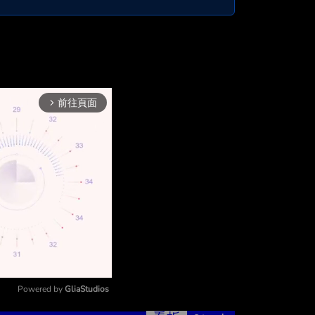
前往頁面
arrow_forward_ios
Powered by 
GliaStudios