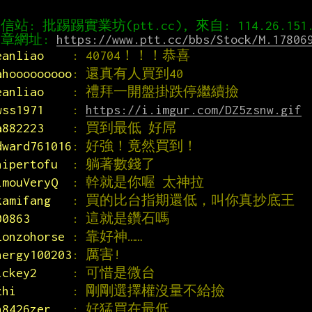
章網址: 
https://www.ptt.cc/bbs/Stock/M.17806
eanliao    
: 40704！！！恭喜
ahooooooooo
: 還真有人買到40
eanliao    
: 禮拜一開盤掛跌停繼續撿
wss1971    
: 
https://i.imgur.com/DZ5zsnw.gif
a882223    
: 買到最低 好屌
dward761016
: 好強！竟然買到！
nipertofu  
: 躺著數錢了
imouVeryQ  
: 幹就是你喔 太神拉
kamifang   
: 買的比台指期還低，叫你真抄底王
00863      
: 這就是鑽石嗎
lonzohorse 
: 靠好神……
nergy100203
: 厲害!
ickey2     
: 可惜是微台
zhi        
: 剛剛選擇權沒量不給撿
h8426zer   
: 好猛買在最低