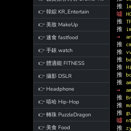
推 
l
👉 韓綜 KR_Entertain
噓 
H
推 
T
👉 美妝 MakeUp
推 
i
→ 
a
👉 速食 fastfood
推 
c
👉 手錶 watch
推 
v
推 
b
👉 體適能 FITNESS
推 
H
推 
b
👉 攝影 DSLR
推 
a
👉 Headphone
→ 
a
推 
B
👉 嘻哈 Hip-Hop
推 
m
推 
g
👉 轉珠 PuzzleDragon
噓 
n
👉 美食 Food
推 
z