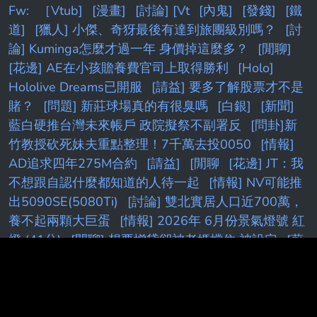
Fw:
［Vtub]
[漫畫]
[討論] [Vt
[內鬼]
[發錢]
[鐵
道]
[獵人] 小傑、奇犽最後有達到旅團級別嗎？
[討
論] Kuminga怎麼才過一年 身價掉這麼多？
[閒聊]
[花邊] AE在小孩贍養費官司上取得勝利
[Holo]
Hololive Dreams已開服
[請益] 要多了解股票才不是
賭？
[問題] 新莊球場真的有很臭嗎
[白銀]
[新聞]
藍白硬推台灣未來帳戶 政院擬祭不副署反
[問卦]新
竹教授砍死妹夫重點整理！7千萬去投0050
[情報]
AD追求四年275M合約
[請益]
[閒聊
[花邊] JT：我
不想跟自認什麼都知道的人待一起
[情報] NV可能推
出5090SE(5080Ti)
[討論] 雙北實居人口近700萬，
養不起兩顆大巨蛋
[情報] 2026年 6月份景氣燈號 紅
燈 (41分)
[閒聊] 想要增貸卻被老媽擋住 被設定
[蔚
藍]新舊 Pickup 機制：期望值與保護效果比較
[鬼
滅]
[閒聊] Peyz太慘了吧