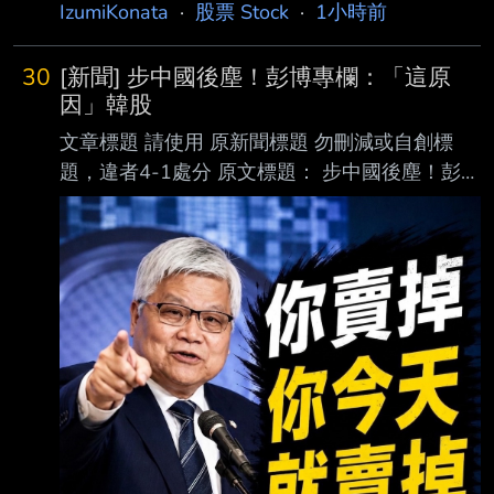
https://news.cnyes.com/news/id/6560358 發布
IzumiKonata
·
股票 Stock
·
1小時前
一個字，「貪」。 一名網友在臉書社團「當沖
時間： 2026-08-06 07:32 記者署名：鉅亨網
勒戒所」發文透露，今年1月至4月期間，他用
編譯余曉惠 原文內容： Sandisk(SNDK-US)周三
200萬元本
30
[新聞] 步中國後塵！彭博專欄：「這原
(5 日) 盤後公布優於預期的 2026 會計年度第 4
因」韓股
季財報，但因本 季營收展望低於市場預估，盤
文章標題 請使用 原新聞標題 勿刪減或自創標
後股價仍下跌，顯示投資人對這家記憶體大廠寄
題，違者4-1處分 原文標題： 步中國後塵！彭博
予更高期待。 Sandisk 今年以來股價已累計飆升
專欄：「這原因」韓股也成為不可投資市場 原
469%，過去一年更大漲 310
文連結：
https://ec.ltn.com.tw/article/breakingnews/5528
426 發布時間：2026/08/04 17:56 記者署名：
編譯魏國金／台北報導 原文內容： 〔編譯魏國
金／台北報導〕彭博專欄作家任淑莉（Shuli
Ren）3日發文指出，韓股是今年最 熱門、最動
盪的市場，韓國Kospi在27個交易日暴跌40%，
相當於2015年中國股市