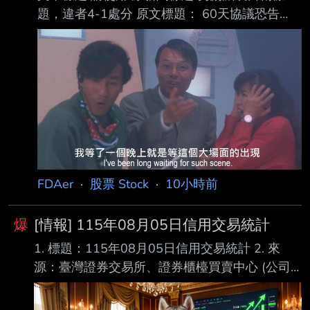
題，違者4-1處分 原文標題： 60天協議恐告
吹！伊朗開出這驚人條件 川普放話：不開海峽
就轟炸 原文連結： https://reurl.cc/yWM8Ny 發
布時間： 2026年8月5日週三 下午6:18 記者署
名：李建緯 綜合報導 原文內容： [Newtalk新
聞] 美國總統川普近日表示，德黑蘭必須盡快重
新開放這條全球最重要的能源航 道，否則美國
軍方將對伊朗採取「非常強有力的打擊」。與此
同時，美國、伊朗與阿曼正就 臨時恢復航運展
開密集談判，外界一度傳出雙方可能
FDAer
·
股票 Stock
·
10小時前
爆
[情報] 115年08月05日信用交易統計
1. 標題：115年08月05日信用交易統計 2. 來
源：臺灣證券交易所、證券櫃檯買賣中心 (公司
名、網站名) 3. 網址：https://reurl.cc/E2xlzv
https://reurl.cc/V3AOXA (請善用縮網址工具) 4.