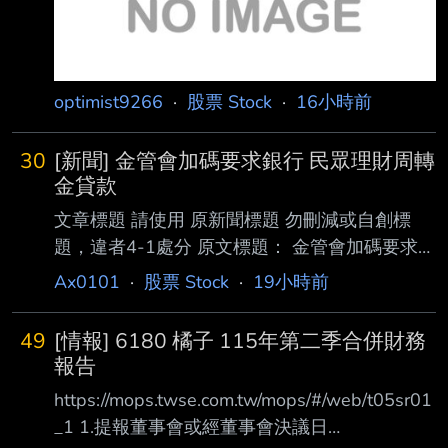
optimist9266
·
股票 Stock
·
16小時前
30
[新聞] 金管會加碼要求銀行 民眾理財周轉
金貸款
文章標題 請使用 原新聞標題 勿刪減或自創標
題，違者4-1處分 原文標題： 金管會加碼要求銀
行 民眾理財周轉金貸款需申報 原文連結：
Ax0101
·
股票 Stock
·
19小時前
https://reurl.cc/nxOR8n 發布時間： 2026-08-
04 00:00 聯合報 記者署名： 記者邱金蘭／台北
49
[情報] 6180 橘子 115年第二季合併財務
報導 原文內容： 台股「四貸同堂」等信用擴張
報告
問題引發關注，據了解，金管會最近已修改銀行
https://mops.twse.com.tw/mops/#/web/t05sr01
申報要求， 將首度要求銀行填報「投資股票等
_1 1.提報董事會或經董事會決議日
金融商品的理財周轉金貸款」數字，以利掌握民