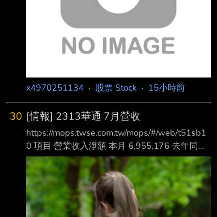
署名：工商時報 李娟萍 原文內容： 群聯
（8299）執行長潘健成以實際行動力挺自家公
司。根據公
x4970251134
·
股票 Stock
·
15小時前
30
[情報] 2313華通 7月營收
https://mops.twse.com.tw/mops/#/web/t51sb1
0 項目 營業收入淨額 本月 6,955,176 去年同期
5,995,419 增減金額 959,757 增減百分比
16.01 本年累計 46,495,206 去年累計
40,925,791 增減金額 5,569,415 增減百分比
13.61 備註 / 營收變化原因說明 yoy:16.01%
mom:0.58% 爛很久ㄌ，最近反彈有感 --