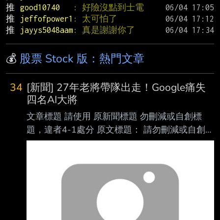
推 
good10740   
: 好險沒點到士電
推 
jeffofpower1
: 太可怕了
推 
jayys5048aam
: 真是謝謝你了
💰
股票 Stock 版：熱門文章
34
[新聞] 27年老將帶隊出走！Google痛失
四名AI大將
文章標題 請使用 原新聞標題 勿刪減或自創標
題，違者4-1處分 原文標題： 請勿刪減或自創標
題，違者4-1處分，此行請刪除 27年老將帶隊出
走！Google痛失四名AI大將 盤中股價一度跌逾
5% 原文連結： 網址超過一行，請用縮網址，連
結不能點擊者板規 1-2-2 處分。
https://news.cnyes.com/news/id/6561431 發布
時間： 請勿張貼超過3天新聞 鉅亨網編譯段智恆