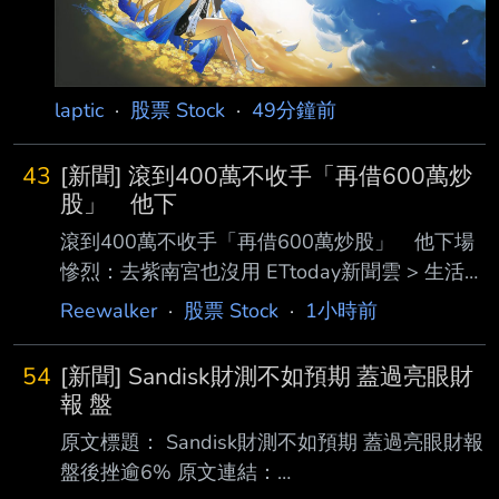
225 66300.44 ▲23
laptic
·
股票 Stock
·
49分鐘前
43
[新聞] 滾到400萬不收手「再借600萬炒
股」 他下
滾到400萬不收手「再借600萬炒股」 他下場
慘烈：去紫南宮也沒用 ETtoday新聞雲 > 生活
2026年08月05日 記者劉維榛／綜合報導 炒股
Reewalker
·
股票 Stock
·
1小時前
慘劇！一名網友先用200萬元賺到400萬元，誤
以為股市獲利很容易，竟再申請600萬 元房貸，
54
[新聞] Sandisk財測不如預期 蓋過亮眼財
湊足千萬元進場，沒想到持股買在高點，如今市
報 盤
值只剩519萬元，帳面虧損逾506 萬元，讓他崩
原文標題： Sandisk財測不如預期 蓋過亮眼財報
潰哀號「常半夜驚醒」。文章曝光後，網友看完
盤後挫逾6% 原文連結：
直言，「借錢炒股心態就不 對」；也有人送他