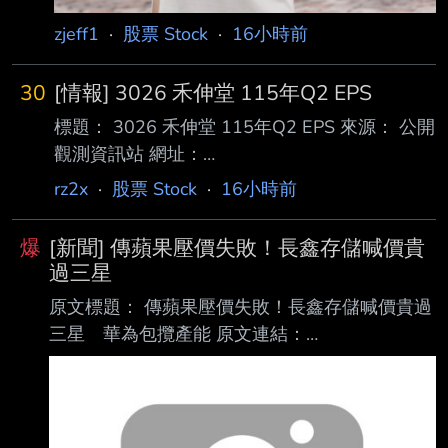
zjeff1
·
股票 Stock
·
16小時前
30
[情報] 3026 禾伸堂 115年Q2 EPS
標題： 3026 禾伸堂 115年Q2 EPS 來源： 公開
觀測資訊站 網址：
https://mopsov.twse.com.tw/mops/web/t05sr01
rz2x
·
股票 Stock
·
16小時前
_1 內文： 1.提報董事會或經董事會決議日
期:115/08/05 2.審計委員會通過日期:115/08/05
爆
[新聞] 傳蘋果壓價失敗！長鑫存儲喊價貴
3.財務報告或年度自結財務資訊報導期間 起訖日
過三星
期
原文標題： 傳蘋果壓價失敗！長鑫存儲喊價貴過
(XXX/XX/XX~XXX/XX/XX):115/01/01~115/06/
三星 華為包攬產能 原文連結：
30 4.1月1日累計至本期止營業收入(仟
https://reurl.cc/YmX5nD 發布時間： 2026/08/05
元):7,715,738 5.1月1日累計至本期止營業毛利
記者署名： 撰文： 施德濂 原文內容： 全球消費
(毛損
電子龍頭蘋果公司Apple Inc.（美：AAPL）為緩
解製造成本上升壓力，正評估向中 國動態隨機存