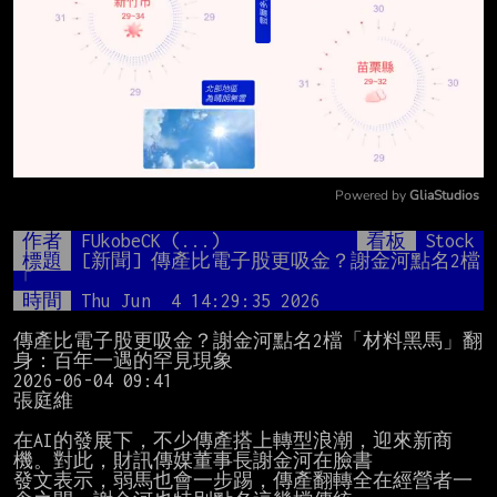
Powered by 
GliaStudios
Mute
作者
FUkobeCK (...)
看板
Stock
標題
[新聞] 傳產比電子股更吸金？謝金河點名2檔
「
時間
Thu Jun  4 14:29:35 2026
傳產比電子股更吸金？謝金河點名2檔「材料黑馬」翻
身：百年一遇的罕見現象

2026-06-04 09:41

張庭維

在AI的發展下，不少傳產搭上轉型浪潮，迎來新商
機。對此，財訊傳媒董事長謝金河在臉書

發文表示，弱馬也會一步踢，傳產翻轉全在經營者一