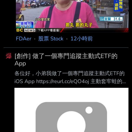
續看好，建議「買進」包括台積電（2330）、
聯電、日月光投控、 台 達電、聯發科、創意等
六檔台廠。 花旗在最新釋出的「台灣半導體產
業」報告中指出，由於半導體
FDAer
·
股票 Stock
·
12小時前
爆
[創作] 做了一個專門追蹤主動式ETF的
App
各位好，小弟我做了一個專門追蹤主動式ETF的
iOS App https://reurl.cc/eQO4oj 主動套牢蛙的我
平常有追蹤主動ETF每日持股進出的習慣 看了目
前市面這類的APP大多要價不斐 或是介面設計上
我不太習慣的 趁上禮拜還有一些Token可以燒 就
Vibe coding了一款app
https://i.meee.com.tw/FUmwkuP.png
https://i.meee.com.tw/kRyropj.png