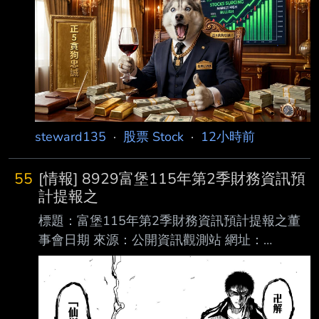
內文： 115年08月05日信用交易統計 項目 買進
賣出 現金(券)償還 前日餘額 今日餘額 融資(交易
單位) 478,902 566,111 43,613 9,032,012
8,901,190 融券(交易單位) 33,305 36,425
2,868 19
steward135
·
股票 Stock
·
12小時前
55
[情報] 8929富堡115年第2季財務資訊預
計提報之
標題：富堡115年第2季財務資訊預計提報之董
事會日期 來源：公開資訊觀測站 網址：
https://mopsov.twse.com.tw 內文： 本資料由
(上櫃公司) 8929 富堡 公司提供 序號 1 發言
日期 115/08/03 發言時間 13:05:33 發言人 葉
倚妡 發言人職稱 財務部經理 發言人電話 03-