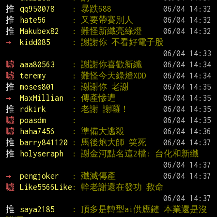
推 
qq950078    
: 暴跌688
推 
hate56      
: 又要帶賽別人
推 
Makubex82   
: 難怪新纖亮綠燈
→ 
kidd085     
: 謝謝你 不看好電子股
噓 
aaa80563    
: 謝謝你喜歡新纖
噓 
teremy      
: 難怪今天綠燈XDD
推 
moses801    
: 謝謝你 老謝
→ 
MaxMillian  
: 傳產慘遭
推 
rdkirk      
: 老謝 謝囉！
噓 
poasdm      
:
噓 
haha7456    
: 準備大逃殺
推 
barry841120 
: 馬後炮大師 笑死
推 
holyseraph  
: 謝金河點名這2檔: 台化和新纖
→ 
pengjoker   
: 殲滅傳產
噓 
Like5566Like
: 幹老謝還在發功 救命
推 
saya2185    
: 頂多是轉型ai供應鏈 本業還是沒