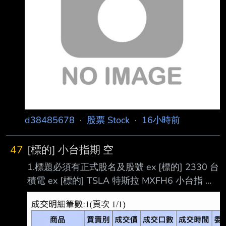
取記憶體（DRAM） 大廠長鑫存儲（CXMT）
（滬：688825）採購芯片，惟據報 長鑫存儲因
獲得內地科技巨頭訂單，拒絕蘋果公司的減價要
求，報價甚至比三星電子及SK海 力士更高。 南
韓科技產業傳媒《Dig
d38485678
·
股票 Stock
·
16小時前
47
[標的] 小台指期 空
1.標題必須有正式股名及股號 ex [標的] 2330 台
積電 ex [標的] TSLA 特斯拉 MXFH6 小台指 空
2.發標的文未充實內文，多空理由不充實者，板
規 1-1-5 或 4-2-4 處分。 我是技術圖表派再加
一點基本面分析， 7月22日前陣子最大跌前已經