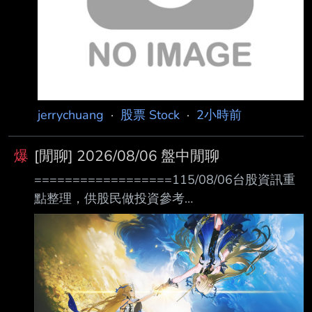
綜合外電 2026-08-06 01:30 記者署名： 鉅亨
網編譯段智恆 綜合外電 2026-08-06
jerrychuang
·
股票 Stock
·
2小時前
爆
[閒聊] 2026/08/06 盤中閒聊
==================115/08/06台股資訊重
點整理，供股民做投資參考
================= 台 股 44611.60
▲1250.94 (+2.88%) 1兆1441.62億 台指08
44514 ▲1170 (+2.70%) 66,044口 盤
後08 台指期未平倉口數 自營商 +1,311 () 投
信 +84,575 (+2,027) 外資 () 台指選未平倉口數
自營商 (+10,853) 投信 () 外資 +320 () 日經