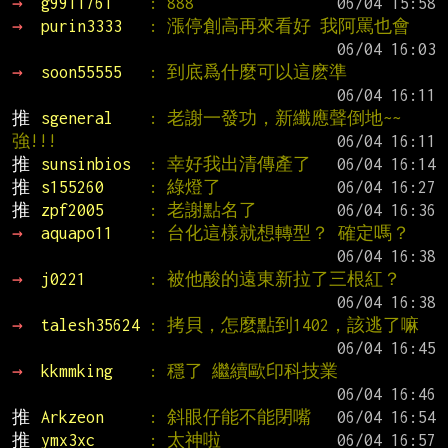
→ 
g9911761    
: 888
→ 
purin3333   
: 漲停創高再來看好 我阿罵也會
→ 
soon55555   
: 到底爲什麼可以這麽準
推 
sgeneral    
: 老謝一發功，新纖應聲倒地~~
強!!!
推 
sunsinbios  
: 幸好我出清傳產了
推 
s155260     
: 綠燈了
推 
zpf2005     
: 老謝點名了
→ 
aquapo11    
: 台化這樣就想轉型？ 確定嗎？
→ 
j0221       
: 被他酸的遠東新拉了三根紅？
→ 
talesh35624 
: 拷貝，怎麼點到1402，該逃了嘛
→ 
kkmmking    
: 穩了 繼續歐印科技業
推 
Arkzeon     
: 斜眼仔能不能閉嘴
推 
ymx3xc      
: 太神啦