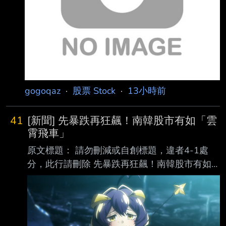
https://i.meee.com.tw/ltJPNPy.png htt
gogoqaz
·
股票 Stock
·
13小時前
41
[新聞] 先暴跌再狂飆！南韓股市有如「雲
霄飛車」
原文標題： 請勿刪減或自創標題，違者4-1處
分，此行請刪除 先暴跌再狂飆！南韓股市有如
「雲霄飛車」般瘋狂走勢，讓無數散戶陷入恐慌
原文連結： 網址超過一行，請用縮網址，連結
不能點擊者板規 1-2-2 處分。
https://www.storm.mg/article/11154299 發布