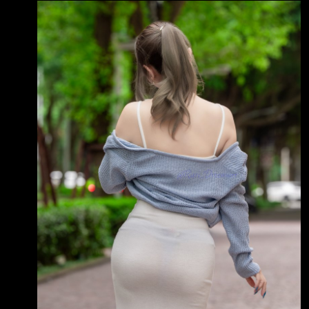
期:115/08/05 2.審計委員會通過日期:115/08/05
眾向銀 行借貸資金流向股市情況。這是金管會
3.財務報告或年度自結財務資訊報導期間 起訖日
設下「業務成長異常」及「風險指標顯
期
(XXX/XX/XX~XXX/XX/XX):115/01/01~115/06/
30 4.1月1日累計至本期止營業收入(仟
元):1009394 5.1月1日累計至本期止營業毛利
(毛損) (仟元):300130 6.1月1日累計至本期止營
業利益(損失) (仟元):(87746