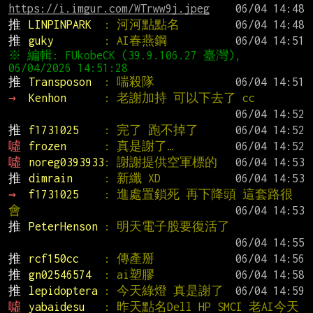
https://i.imgur.com/WTrww9j.jpeg
推 
LINPINPARK  
: 河河點點名
推 
guky        
: AI春燕鋼
※ 編輯: FUkobeCK (39.9.106.27 臺灣), 
推 
Transposon  
: 喘殺隊
→ 
Kenhon      
: 老謝加持 可以下去了 cc
推 
f1731025    
: 完了 跑不掉了
噓 
frozen      
: 真是謝了…
噓 
noreg0393933
: 謝謝提供空軍標的
推 
dimrain     
: 新纖 XD
→ 
f1731025    
: 進處置鎖死 再下降頭 這套路很
會
推 
PeterHenson 
: 明天電子股要復活了
推 
rcf150cc    
: 傳產掰
推 
gn02546574  
: ai塑膠
推 
lepidoptera 
: 今天綠燈 真是謝了
噓 
yabaidesu   
: 昨天點名Dell HP SMCI 老AI今天