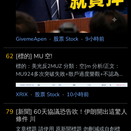
GivemeApen
·
股票 Stock
·
9小時前
62
[標的] MU 空!
標的：美光反2MUZ 分類：空[m 分析/正文：
MU924多次突破失敗+散戶過度樂觀+不認為已
經突破下降趨勢 https://i.urusai.cc/OkagI.png 進
退場機制： (喊多喊空者，必須有停損機制。 長
XRIX
·
股票 Stock
·
10小時前
期投資、討論、心得類免填) 進場:MUZ 11.4 (進
太早了，我是看著SOXL的線圖進的，結果沒想
79
[新聞] 60天協議恐告吹！伊朗開出這驚人
到MU今天有點強) 退場:MUZ 10.45 MU到861附
條件 川
近看情況分批止盈 --
文章標題 請使用 原新聞標題 勿刪減或自創標