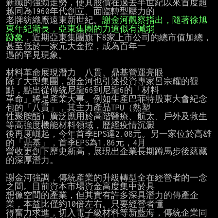
新纖的強勁走勢，使其股價在過去半世紀以來首度超
越同為1960年代創立、面臨轉型壓力的

老牌紡織廠遠東新世紀。
謝金河觀察指出，隨著徐旭
跡象
，近期亞東集團旗下8家上市公司的總市值加總，
甚至低於一家元大金控，成為百年一

遇的罕見現象。

材料革命展現潛力　八貫、鼎基營運亮眼

除了大型集團，謝金河也引述投資專家呂宗耀的觀
點，點出從傳統尼龍66到尼龍6的「材料

革命」將是產業大事。例如生產巴菲特股東大會紀念
包的「八貫」，其主力產品TPU（熱塑

性聚胺酯）廣泛應用於高階醫療、航太、戶外及救生
等高強度機能材料領域，歷經疫情沉澱

後再度崛起，今年首季EPS達2.08元。另一家位於高雄
的「鼎基」，首季EPS為1.86元，4月

營收更創下歷史新高，展現出企業長期蹲馬步後蘊藏
的深厚潛力。

謝金河強調，傳統產業的升級轉型全在經營者的一念
之間。目前資本市場資金高度集中於具

想像空間的產業，但其實有許多深具潛力的傳產企
業，本益比僅約10倍左右。只要經營者懂

得奮力求進，切入電子級材料等新藍海，傳統企業同