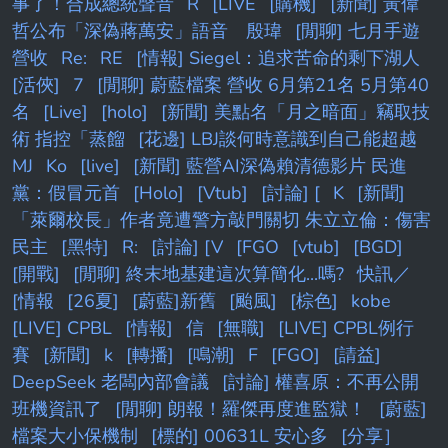
事了！合成總統聲音
R
[LIVE
[購機]
[新聞] 黃偉
哲公布「深偽蔣萬安」語音 殷瑋
[閒聊] 七月手遊
營收
Re:
RE
[情報] Siegel：追求苦命的剩下湖人
[活俠]
7
[閒聊] 蔚藍檔案 營收 6月第21名 5月第40
名
[Live]
[holo]
[新聞] 美點名「月之暗面」竊取技
術 指控「蒸餾
[花邊] LBJ談何時意識到自己能超越
MJ
Ko
[live]
[新聞] 藍營AI深偽賴清德影片 民進
黨：假冒元首
[Holo]
[Vtub]
[討論] [
K
[新聞]
「萊爾校長」作者竟遭警方敲門關切 朱立立倫：傷害
民主
[黑特]
R:
[討論] [V
[FGO
[vtub]
[BGD]
[開戰]
[閒聊] 終末地基建這次算簡化...嗎?
快訊／
[情報
[26夏]
[蔚藍]新舊
[颱風]
[棕色]
kobe
[LIVE] CPBL
[情報]
信
[無職]
[LIVE] CPBL例行
賽
[新聞]
k
[轉播]
[鳴潮]
F
[FGO]
[請益]
DeepSeek 老闆內部會議
[討論] 權喜原：不再公開
班機資訊了
[閒聊] 朗報！羅傑再度進監獄！
[蔚藍]
檔案大小保機制
[標的] 00631L 安心多
[分享］