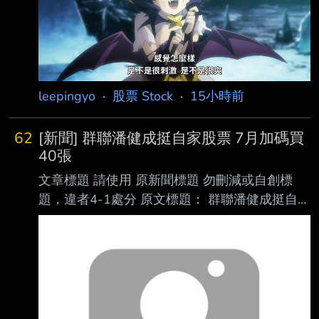
時間： 請勿張貼超過3天新聞 8/5 記者署名： 原
文內容： 「這不再是一個由企業基本面驅動的
股市，根本是用擲硬幣決定！」 經歷韓國股市
史上最驚心動魄的一週之後，一位韓國投資人在
X（前 Twitter）平台上， 寫下自己無
leepingyo
·
股票 Stock
·
15小時前
62
[新聞] 群聯潘健成挺自家股票 7月加碼買
40張
文章標題 請使用 原新聞標題 勿刪減或自創標
題，違者4-1處分 原文標題： 群聯潘健成挺自家
股票 7月加碼買40張請勿刪減或自創標題，違者
4-1處分， 此行請刪除 原文連結：
https://www.ctee.com.tw/news/202608057015
01-430502網址超過一行，請 用縮網址，連結
不能點擊者板規 1-2-2 處分。 發布時間：
2026.08.05 16:35 請勿張貼超過3天新聞 記者