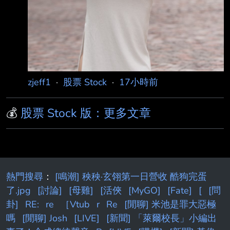
zjeff1
·
股票 Stock
·
17小時前
💰
股票 Stock 版：更多文章
熱門搜尋
：
[鳴潮] 秧秧·玄翎第一日營收 酷狗完蛋
了.jpg
[討論]
[母雞]
[活俠
[MyGO]
[Fate]
[
[問
卦]
RE:
re
［Vtub
r
Re
[閒聊] 米池是罪大惡極
嗎
[閒聊] Josh
[LIVE]
[新聞] 「萊爾校長」小編出