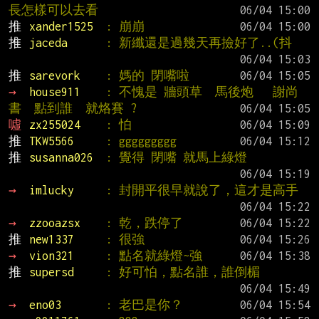
長怎樣可以去看
推 
xander1525  
: 崩崩
推 
jaceda      
: 新纖還是過幾天再撿好了..(抖
推 
sarevork    
: 媽的 閉嘴啦
→ 
house911    
: 不愧是 牆頭草  馬後炮   謝尚
書  點到誰  就烙賽 ?
噓 
zx255024    
: 怕
推 
TKW5566     
: ggggggggg
推 
susanna026  
: 覺得 閉嘴 就馬上綠燈
→ 
imlucky     
: 封開平很早就說了，這才是高手
→ 
zzooazsx    
: 乾，跌停了
推 
new1337     
: 很強
→ 
vion321     
: 點名就綠燈~強
推 
supersd     
: 好可怕，點名誰，誰倒楣
→ 
eno03       
: 老巴是你？