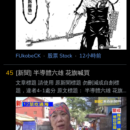
352-9862 主旨 本公司115年第2季財務資訊預
計提報之董事會日期 符合條款 第 31 款 事實
發生日 115/08/03 說明 1.董事會召集通知
日:115/08/03 2.董事
FUkobeCK
·
股票 Stock
·
12小時前
45
[新聞] 半導體六雄 花旗喊買
文章標題 請使用 原新聞標題 勿刪減或自創標
題，違者4-1處分 原文標題： 半導體六雄 花旗
喊買 原文連結： https://reurl.cc/7YpQ1d 發布時
間： 2026-08-05 00:06 記者署名：經濟日報
記者魏興中 原文內容： 近來市場對於AI變現疑
慮甚囂塵上，半導體股紛紛承壓。花旗證券指
出，儘管市場出現波 動 ，不過半導體供應鏈持