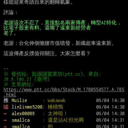
樣能迎來奇蹟自來的翻轉氣象。

評論：

老謝這次不忍了，直接點名兩家傳產，轉型AI特化，
老了。
老謝：台化伸個懶腰市值噴發，新纖超車遠東新。

這波傳產反撲值得關注。大家怎麼看？

※ 發信站: 批踢踢實業坊(ptt.cc), 來自: 
※ 文章網址: 
https://www.ptt.cc/bbs/Stock/M.1780554577.A.785
.html
推 
Muilie      
: wakawak
噓 
linlinme5208
: 檜桃鴨
→ 
alex00089   
: 太神啦！
→ 
smallca     
: 還是沾AI但光啊
→ 
smallca     
: 的