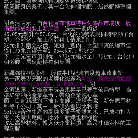
念之間。謝金河也特別點名這幾檔傳統

產業翻身的案例，其中台化伸個懶腰，居然翻轉整個
集團。

謝金河表示，自
台化宣布進軍特用化學品市場後，股
價動能猶如裝上新馬達
，過去一週內從

45.05元攀升至57.8元。台化的強勢表現同時帶動了台
塑、台塑化，加上南亞科市值來到1.3

兆元推升南亞股價。短短一週內，台塑四寶的總市值
從1.79兆元躍升至2.054兆元；對比之

下，台光電市值則從1.97兆元縮水至1.7兆元，台化伸
個懶腰，居然翻轉整個集團。

新纖強拉4根漲停　股價半世紀來首度超車遠東新

另一家表現亮眼的老牌化纖廠為
新纖。新纖股價近期
連續拉出4根漲停板，站上30.3元
。謝

金河透露，新纖董事長吳東昇早已著手佈局轉型，瞄
準AI帶動的產業革命，帶領企業洗心革

面。目前新纖旗下擁有友輝、達輝光電、新光應用材
料等子公司；其中，新碩先進與比利時

Solvay合作生產的高純度電子級雙氧水，已成功打入
電子大廠供應鏈。此外，新纖也積極搶

攻AI高階材料，投入低介電耗損、高尺寸穩定性的工
程塑膠。
