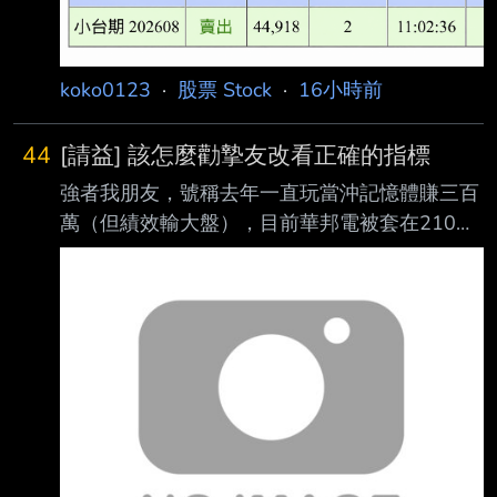
提早做空預測了下跌的趨勢， 剛好今天反彈到
45000技術上重要阻力， 45000-48000上方橫
盤了幾個月大量套牢的籌碼 賣壓很重,不認為能
koko0123
·
股票 Stock
·
16小時前
輕易越過。 延續上次的分析認為接下來幾個月
都不會再有向上突破的趨勢只會在40000-
44
[請益] 該怎麼勸摯友改看正確的指標
45000橫盤
強者我朋友，號稱去年一直玩當沖記憶體賺三百
萬（但績效輸大盤），目前華邦電被套在210。
1. 不看大盤 2. 不看匯率 3. 不看黃金 4. 不看油
價 5. 不看國際股市 “看MUU.US(MU兩倍槓桿
ETF)當唯一指標” 完全勸不動，工程師本位看世
界的一個狀態。 BTW 該感謝微軟，不然他再一
根就徹底斷頭。 感覺心理上還在他的當沖成績
當成可複製成功模式，問題當時就是順風局。難
道真的要被強 平才會醒嗎？很怕他去當小飛俠…
Sent from JPTT on my iPhone -- 我還真的不是
我朋友，我